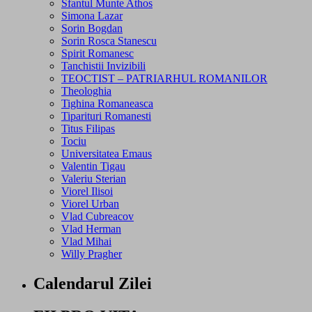
Sfantul Munte Athos
Simona Lazar
Sorin Bogdan
Sorin Rosca Stanescu
Spirit Romanesc
Tanchistii Invizibili
TEOCTIST – PATRIARHUL ROMANILOR
Theologhia
Tighina Romaneasca
Tiparituri Romanesti
Titus Filipas
Tociu
Universitatea Emaus
Valentin Tigau
Valeriu Sterian
Viorel Ilisoi
Viorel Urban
Vlad Cubreacov
Vlad Herman
Vlad Mihai
Willy Pragher
Calendarul Zilei