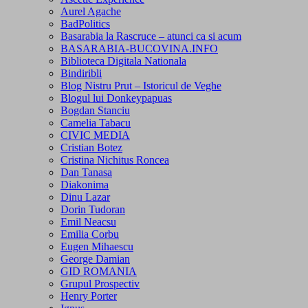
Aurel Agache
BadPolitics
Basarabia la Rascruce – atunci ca si acum
BASARABIA-BUCOVINA.INFO
Biblioteca Digitala Nationala
Bindiribli
Blog Nistru Prut – Istoricul de Veghe
Blogul lui Donkeypapuas
Bogdan Stanciu
Camelia Tabacu
CIVIC MEDIA
Cristian Botez
Cristina Nichitus Roncea
Dan Tanasa
Diakonima
Dinu Lazar
Dorin Tudoran
Emil Neacsu
Emilia Corbu
Eugen Mihaescu
George Damian
GID ROMANIA
Grupul Prospectiv
Henry Porter