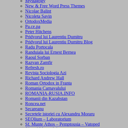
Mystagogy
New & Free Word Press Themes
Nicolae Balint
Nicoleta Savin
OrtodoxMedia
Pa.ce.pa
Peter Hitchens
Pridvorul lui Laurentiu Dumitru
Pridvorul lui Laurentiu Dumitru Blog
Radu Portocala
Randuiala lui Ernest Bernea
Raoul Sorban
Razvan Zamfir
Refresh.ro
Revista Sociologia Azi
Richard Andrew Hall
Roman Ortodox in Franta
Romania Carnavalului
ROMANIA-RUSIA.INFO
Romanii din Kazahstan
Roncea.net
Secareanu
Secretele istoriei cu Alexandru Moraru
SEOlium – Laboratorium
Sf. Munte Athos – Pemptousia – Vatoped