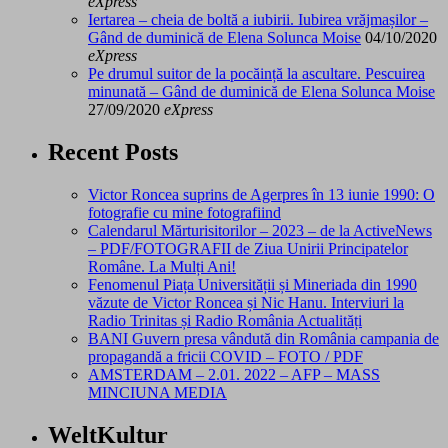
eXpress
Iertarea – cheia de boltă a iubirii. Iubirea vrăjmașilor –
Gând de duminică de Elena Solunca Moise
04/10/2020
eXpress
Pe drumul suitor de la pocăință la ascultare. Pescuirea
minunată – Gând de duminică de Elena Solunca Moise
27/09/2020
eXpress
Recent Posts
Victor Roncea suprins de Agerpres în 13 iunie 1990: O
fotografie cu mine fotografiind
Calendarul Mărturisitorilor – 2023 – de la ActiveNews
– PDF/FOTOGRAFII de Ziua Unirii Principatelor
Române. La Mulți Ani!
Fenomenul Piața Universității și Mineriada din 1990
văzute de Victor Roncea și Nic Hanu. Interviuri la
Radio Trinitas și Radio România Actualități
BANI Guvern presa vândută din România campania de
propagandă a fricii COVID – FOTO / PDF
AMSTERDAM – 2.01. 2022 – AFP – MASS
MINCIUNA MEDIA
WeltKultur