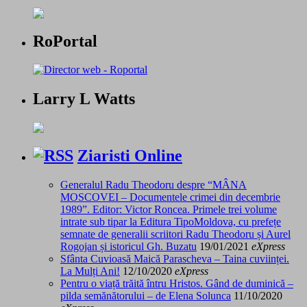
RoPortal
Larry L Watts
Ziaristi Online
Generalul Radu Theodoru despre “MÂNA
MOSCOVEI – Documentele crimei din decembrie
1989”. Editor: Victor Roncea. Primele trei volume
intrate sub tipar la Editura TipoMoldova, cu prefețe
semnate de generalii scriitori Radu Theodoru și Aurel
Rogojan și istoricul Gh. Buzatu
19/01/2021
eXpress
Sfânta Cuvioasă Maică Parascheva – Taina cuviinței.
La Mulți Ani!
12/10/2020
eXpress
Pentru o viață trăită întru Hristos. Gând de duminică –
pilda semănătorului – de Elena Solunca
11/10/2020