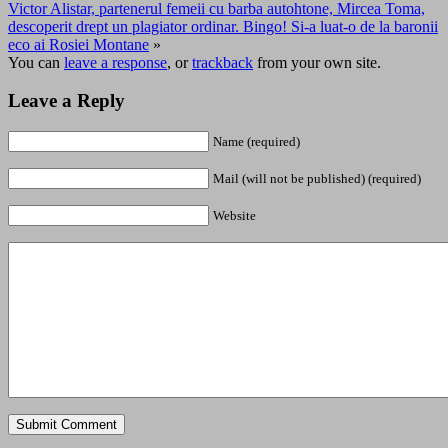
Victor Alistar, partenerul femeii cu barba autohtone, Mircea Toma,
descoperit drept un plagiator ordinar. Bingo! Si-a luat-o de la baronii
eco ai Rosiei Montane
»
You can
leave a response
, or
trackback
from your own site.
Leave a Reply
Name (required)
Mail (will not be published) (required)
Website