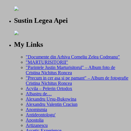
Sustin Legea Apei
My Links
"Documente din Arhiva Corneliu Zelea Codreanu"
"MARTURISITORII"
"Parintele Justin Marturisitorul" – Album foto de
Cristina Nichitus Roncea
"Precum in cer asa si pe pamant" – Album de fotografie
Cristina Nichitus Roncea
Acvila – Pelerin Ortodox
Albastru de…
Alexandru Ursu-Bukowina
Alexandru Valentin Craciun
Anomismia
Antideontologu'
Apostolia
Artizanescu
Ascetic Experience