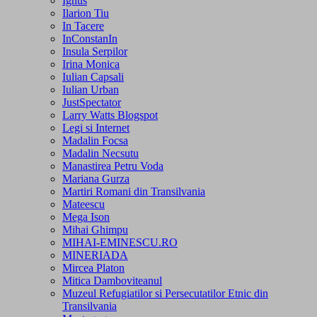
Ignus
Ilarion Tiu
In Tacere
InConstanIn
Insula Serpilor
Irina Monica
Iulian Capsali
Iulian Urban
JustSpectator
Larry Watts Blogspot
Legi si Internet
Madalin Focsa
Madalin Necsutu
Manastirea Petru Voda
Mariana Gurza
Martiri Romani din Transilvania
Mateescu
Mega Ison
Mihai Ghimpu
MIHAI-EMINESCU.RO
MINERIADA
Mircea Platon
Mitica Damboviteanul
Muzeul Refugiatilor si Persecutatilor Etnic din
Transilvania