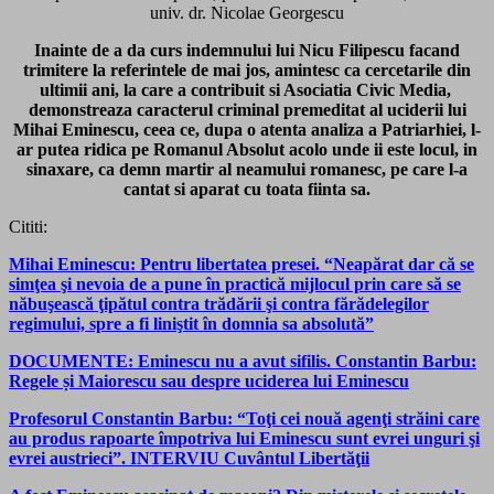
univ. dr. Nicolae Georgescu
Inainte de a da curs indemnului lui Nicu Filipescu facand
trimitere la referintele de mai jos, amintesc ca cercetarile din
ultimii ani, la care a contribuit si Asociatia Civic Media,
demonstreaza caracterul criminal premeditat al uciderii lui
Mihai Eminescu, ceea ce, dupa o atenta analiza a Patriarhiei, l-
ar putea ridica pe Romanul Absolut acolo unde ii este locul, in
sinaxare, ca demn martir al neamului romanesc, pe care l-a
cantat si aparat cu toata fiinta sa.
Cititi:
Mihai Eminescu: Pentru libertatea presei. “Neapărat dar că se
simţea şi nevoia de a pune în practică mijlocul prin care să se
năbuşească ţipătul contra trădării şi contra fărădelegilor
regimului, spre a fi liniştit în domnia sa absolută”
DOCUMENTE: Eminescu nu a avut sifilis. Constantin Barbu:
Regele și Maiorescu sau despre uciderea lui Eminescu
Profesorul Constantin Barbu: “Toţi cei nouă agenţi străini care
au produs rapoarte împotriva lui Eminescu sunt evrei unguri şi
evrei austrieci”. INTERVIU Cuvântul Libertăţii