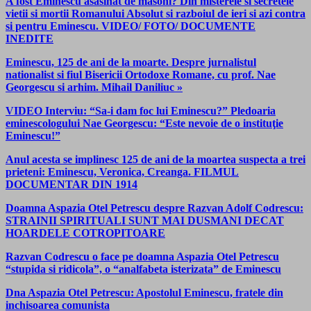
A fost Eminescu asasinat de masoni? Din misterele si secretele
vietii si mortii Romanului Absolut si razboiul de ieri si azi contra
si pentru Eminescu. VIDEO/ FOTO/ DOCUMENTE
INEDITE
Eminescu, 125 de ani de la moarte. Despre jurnalistul
nationalist si fiul Bisericii Ortodoxe Romane, cu prof. Nae
Georgescu si arhim. Mihail Daniliuc »
VIDEO Interviu: “Sa-i dam foc lui Eminescu?” Pledoaria
eminescologului Nae Georgescu: “Este nevoie de o instituţie
Eminescu!”
Anul acesta se implinesc 125 de ani de la moartea suspecta a trei
prieteni: Eminescu, Veronica, Creanga. FILMUL
DOCUMENTAR DIN 1914
Doamna Aspazia Otel Petrescu despre Razvan Adolf Codrescu:
STRAINII SPIRITUALI SUNT MAI DUSMANI DECAT
HOARDELE COTROPITOARE
Razvan Codrescu o face pe doamna Aspazia Otel Petrescu
“stupida si ridicola”, o “analfabeta isterizata” de Eminescu
Dna Aspazia Otel Petrescu: Apostolul Eminescu, fratele din
inchisoarea comunista