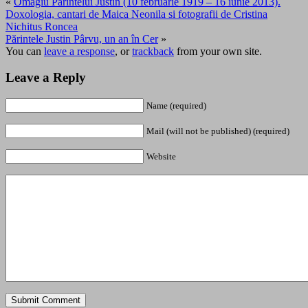
«
Omagiu Părintelui Justin (10 februarie 1919 – 16 iunie 2013).
Doxologia, cantari de Maica Neonila si fotografii de Cristina
Nichitus Roncea
Părintele Justin Pârvu, un an în Cer
»
You can
leave a response
, or
trackback
from your own site.
Leave a Reply
Name (required)
Mail (will not be published) (required)
Website