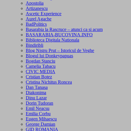
Apostolia
Artizanescu
Ascetic Experience
Aurel Agache
BadPolitics
Basarabia la Rascruce – atunci ca si acum
BASARABIA-BUCOVINA.INFO
Biblioteca Digitala Nationala
Bindiribli
Blog Nistru Prut – Istoricul de Veghe
Blogul lui Donkeypapuas
Bogdan Stanciu
Camelia Tabacu
CIVIC MEDIA
Cristian Botez
Cristina Nichitus Roncea
Dan Tanasa
Diakonima
Dinu Lazar
Dorin Tudoran
Emil Neacsu
Emilia Corbu
Eugen Mihaescu
George Damian
GID ROMANIA