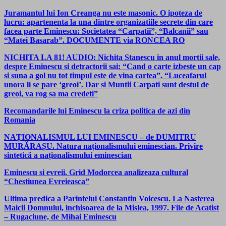
Juramantul lui Ion Creanga nu este masonic. O ipoteza de
lucru: apartenenta la una dintre organizatiile secrete din care
facea parte Eminescu: Societatea “Carpatii”, “Balcanii” sau
“Matei Basarab”. DOCUMENTE via RONCEA RO
NICHITA LA 81! AUDIO: Nichita Stanescu in anul mortii sale,
despre Eminescu si detractorii sai: “Cand o carte izbeste un cap
si suna a gol nu tot timpul este de vina cartea”. “Luceafarul
unora li se pare ‘greoi’. Dar si Muntii Carpati sunt destul de
greoi, va rog sa ma credeti”
Recomandarile lui Eminescu la criza politica de azi din
Romania
NAȚIONALISMUL LUI EMINESCU – de DUMITRU
MURĂRAȘU. Natura naționalismului eminescian. Privire
sintetică a naționalismului eminescian
Eminescu si evreii. Grid Modorcea analizeaza cultural
“Chestiunea Evreieasca”
Ultima predica a Parintelui Constantin Voicescu. La Nasterea
Maicii Domnului, inchisoarea de la Mislea, 1997. File de Acatist
– Rugaciune, de Mihai Eminescu