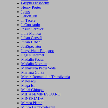
Grupul Prospectiv
Henry Porter
Ignus
Ilarion Tiu
In Tacere
InConstanIn
Insula Serpilor
Irina Monica
Iulian Capsali
Iulian Urban
JustSpectator
Larry Watts Blogspot
Legi si Internet
Madalin Focsa
Madalin Necsutu
Manastirea Petru Voda
Mariana Gurza
Martiri Romani din Transilvania
Mateescu
Mega Ison
Mihai Ghimpu
MIHAI-EMINESCU.RO
MINERIADA
Mircea Platon
Mitica Damboviteanul