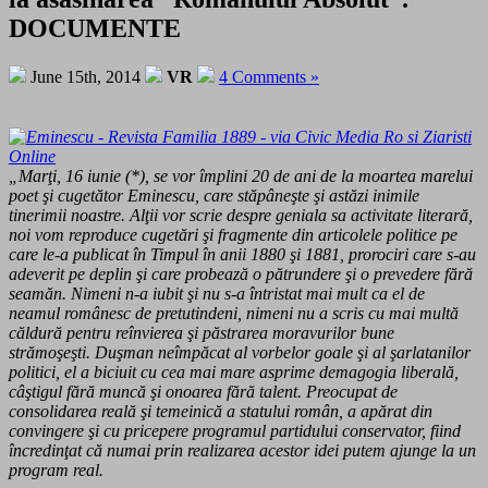
DOCUMENTE
June 15th, 2014
VR
4 Comments »
„Marţi, 16 iunie (*), se vor îm­plini 20 de ani de la moartea marelui
poet şi cugetător Emi­nescu, care stăpâneşte şi astăzi inimile
tinerimii noastre. Alţii vor scrie despre geniala sa activitate literară,
noi vom reproduce cugetări şi fragmente din articolele politice pe
care le-a publicat în Timpul în anii 1880 şi 1881, prorociri care s-au
adeverit pe deplin şi care probează o pătrundere şi o preve­dere fără
seamăn. Nimeni n-a iubit şi nu s-a întristat mai mult ca el de
neamul românesc de pretutindeni, nimeni nu a scris cu mai multă
căldură pentru reînvierea şi păstrarea moravu­rilor bune
strămoşeşti. Duşman neîmpăcat al vorbelor goale şi al şarlatanilor
politici, el a biciuit cu cea mai mare asprime demagogia liberală,
câştigul fără muncă şi onoarea fără talent. Preocupat de
consolidarea reală şi temeinică a statului ro­mân, a apărat din
convingere şi cu pricepere programul par­tidului conservator, fiind
încredinţat că numai prin realizarea acestor idei putem ajunge la un
program real.