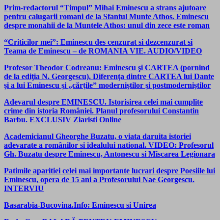
Prim-redactorul “Timpul” Mihai Eminescu a strans ajutoare
pentru calugarii romani de la Sfantul Munte Athos. Eminescu
despre monahii de la Muntele Athos: unul din zece este roman
“Criticilor mei”: Eminescu des cenzurat si dezcenzurat si
Teama de Eminescu – de ROMANIA VIE. AUDIO/VIDEO
Profesor Theodor Codreanu: Eminescu şi CARTEA (pornind
de la ediţia N. Georgescu). Diferenţa dintre CARTEA lui Dante
şi a lui Eminescu şi „cărţile” moderniştilor şi postmoderniştilor
Adevarul despre EMINESCU. Istorisirea celei mai cumplite
crime din istoria României. Planul profesorului Constantin
Barbu. EXCLUSIV Ziaristi Online
Academicianul Gheorghe Buzatu, o viata daruita istoriei
adevarate a românilor si idealului national. VIDEO: Profesorul
Gh. Buzatu despre Eminescu, Antonescu si Miscarea Legionara
Patimile aparitiei celei mai importante lucrari despre Poesiile lui
Eminescu, opera de 15 ani a Profesorului Nae Georgescu.
INTERVIU
Basarabia-Bucovina.Info: Eminescu si Unirea