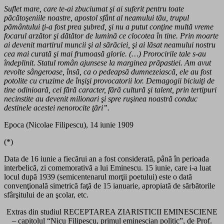
Suflet mare, care te-ai zbuciumat şi ai suferit pentru toate
păcătoşeniile noastre, apostol sfânt al neamului tău, trupul
pământului ţi-a fost prea şubred, şi nu a putut conţine multă vreme
focarul arzător şi dătător de lumină ce clocotea în ti­ne. Prin moarte
ai devenit martirul muncii şi al sărăciei, şi ai lăsat neamului nostru
cea mai curată şi mai frumoasă glorie. (…) Prorocirile tale s-au
îndeplinit. Statul român ajunsese la marginea prăpastiei. Am avut
revolte sângeroase, însă, ca o pe­deapsă dumnezeiască, ele au fost
potolite cu cruzime de în­şişi provocatorii lor. Demagogii biciuiţi de
tine odinioară, cei fără caracter, fără cultură şi talent, prin tertipuri
necinstite au devenit milionari şi spre ruşinea noastră conduc
destinele acestei nenorocite ţări”.
Epoca (Nicolae Filipescu), 14 iunie 1909
(*)
Data de 16 iunie a fiecărui an a fost considerată, până în perioada
inter­belică, zi comemorativă a lui Eminescu. 15 iunie, care i-a luat
locul după 1939 (semicentenarul morţii poetului) este o dată
convenţională simetrică faţă de 15 ianuarie, apropiată de sărbătorile
sfârşitului de an şcolar, etc.
Extras din studiul RECEPTAREA ZIARISTICII EMINESCIENE
– capitolul “Nicu Filipescu, primul eminescian politic”, de Prof.