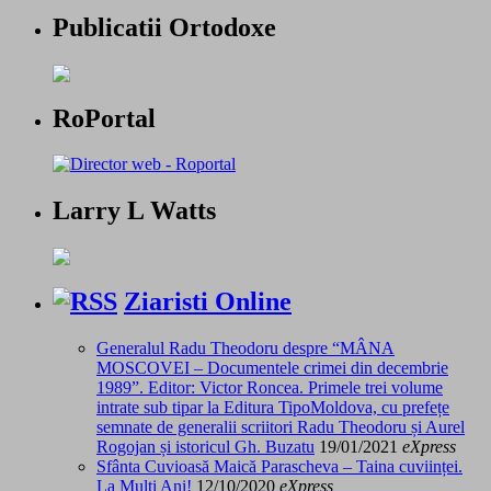
Publicatii Ortodoxe
RoPortal
Larry L Watts
Ziaristi Online
Generalul Radu Theodoru despre “MÂNA
MOSCOVEI – Documentele crimei din decembrie
1989”. Editor: Victor Roncea. Primele trei volume
intrate sub tipar la Editura TipoMoldova, cu prefețe
semnate de generalii scriitori Radu Theodoru și Aurel
Rogojan și istoricul Gh. Buzatu
19/01/2021
eXpress
Sfânta Cuvioasă Maică Parascheva – Taina cuviinței.
La Mulți Ani!
12/10/2020
eXpress