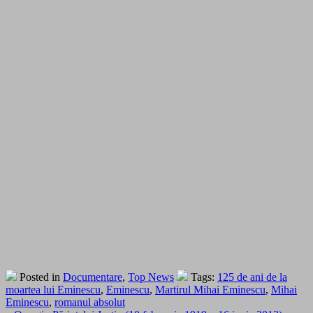
Posted in
Documentare
,
Top News
Tags:
125 de ani de la
moartea lui Eminescu
,
Eminescu
,
Martirul Mihai Eminescu
,
Mihai
Eminescu
,
romanul absolut