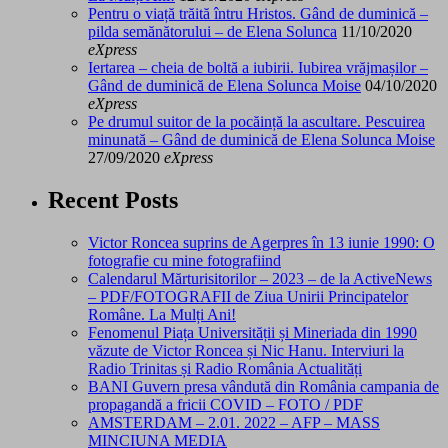
Pentru o viață trăită întru Hristos. Gând de duminică –
pilda semănătorului – de Elena Solunca
11/10/2020
eXpress
Iertarea – cheia de boltă a iubirii. Iubirea vrăjmașilor –
Gând de duminică de Elena Solunca Moise
04/10/2020
eXpress
Pe drumul suitor de la pocăință la ascultare. Pescuirea
minunată – Gând de duminică de Elena Solunca Moise
27/09/2020
eXpress
Recent Posts
Victor Roncea suprins de Agerpres în 13 iunie 1990: O
fotografie cu mine fotografiind
Calendarul Mărturisitorilor – 2023 – de la ActiveNews
– PDF/FOTOGRAFII de Ziua Unirii Principatelor
Române. La Mulți Ani!
Fenomenul Piața Universității și Mineriada din 1990
văzute de Victor Roncea și Nic Hanu. Interviuri la
Radio Trinitas și Radio România Actualități
BANI Guvern presa vândută din România campania de
propagandă a fricii COVID – FOTO / PDF
AMSTERDAM – 2.01. 2022 – AFP – MASS
MINCIUNA MEDIA