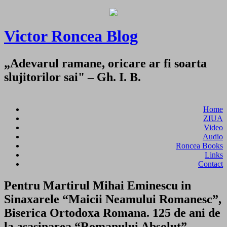
Victor Roncea Blog
„Adevarul ramane, oricare ar fi soarta
slujitorilor sai" – Gh. I. B.
Home
ZIUA
Video
Audio
Roncea Books
Links
Contact
Pentru Martirul Mihai Eminescu in
Sinaxarele “Maicii Neamului Romanesc”,
Biserica Ortodoxa Romana. 125 de ani de
la asasinarea “Romanului Absolut”.