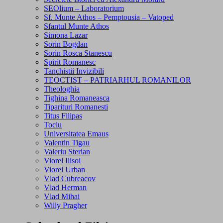
SEOlium – Laboratorium
Sf. Munte Athos – Pemptousia – Vatoped
Sfantul Munte Athos
Simona Lazar
Sorin Bogdan
Sorin Rosca Stanescu
Spirit Romanesc
Tanchistii Invizibili
TEOCTIST – PATRIARHUL ROMANILOR
Theologhia
Tighina Romaneasca
Tiparituri Romanesti
Titus Filipas
Tociu
Universitatea Emaus
Valentin Tigau
Valeriu Sterian
Viorel Ilisoi
Viorel Urban
Vlad Cubreacov
Vlad Herman
Vlad Mihai
Willy Pragher