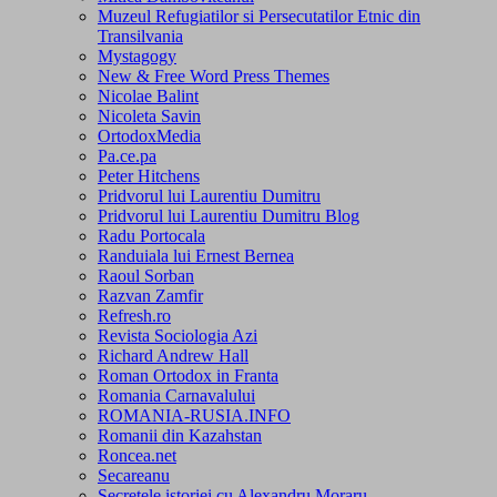
Muzeul Refugiatilor si Persecutatilor Etnic din
Transilvania
Mystagogy
New & Free Word Press Themes
Nicolae Balint
Nicoleta Savin
OrtodoxMedia
Pa.ce.pa
Peter Hitchens
Pridvorul lui Laurentiu Dumitru
Pridvorul lui Laurentiu Dumitru Blog
Radu Portocala
Randuiala lui Ernest Bernea
Raoul Sorban
Razvan Zamfir
Refresh.ro
Revista Sociologia Azi
Richard Andrew Hall
Roman Ortodox in Franta
Romania Carnavalului
ROMANIA-RUSIA.INFO
Romanii din Kazahstan
Roncea.net
Secareanu
Secretele istoriei cu Alexandru Moraru