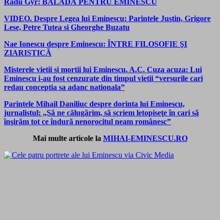
Radu Gyr: BALADĂ PENTRU EMINESCU
VIDEO. Despre Legea lui Eminescu: Parintele Justin, Grigore
Lese, Petre Tutea si Gheorghe Buzatu
Nae Ionescu despre Eminescu: ÎNTRE FILOSOFIE ŞI
ZIARISTICĂ
Misterele vietii si mortii lui Eminescu. A.C. Cuza acuza: Lui
Eminescu i-au fost cenzurate din timpul vietii “versurile cari
redau conceptia sa adanc nationala”
Parintele Mihail Daniliuc despre dorinta lui Eminescu,
jurnalistul: „Să ne călugărim, să scriem letopiseţe în cari să
înşirăm tot ce îndură nenorocitul neam românesc”
Mai multe articole la
MIHAI-EMINESCU.RO