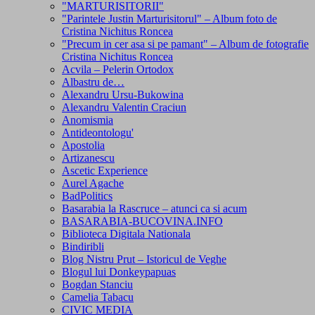
"MARTURISITORII"
"Parintele Justin Marturisitorul" – Album foto de
Cristina Nichitus Roncea
"Precum in cer asa si pe pamant" – Album de fotografie
Cristina Nichitus Roncea
Acvila – Pelerin Ortodox
Albastru de…
Alexandru Ursu-Bukowina
Alexandru Valentin Craciun
Anomismia
Antideontologu'
Apostolia
Artizanescu
Ascetic Experience
Aurel Agache
BadPolitics
Basarabia la Rascruce – atunci ca si acum
BASARABIA-BUCOVINA.INFO
Biblioteca Digitala Nationala
Bindiribli
Blog Nistru Prut – Istoricul de Veghe
Blogul lui Donkeypapuas
Bogdan Stanciu
Camelia Tabacu
CIVIC MEDIA