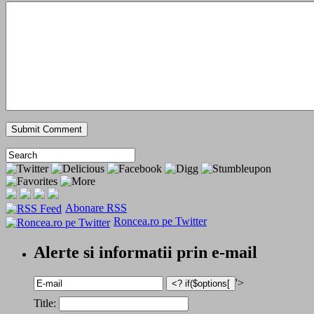
Abonare RSS
Roncea.ro pe Twitter
Alerte si informatii prin e-mail
'>
Title: