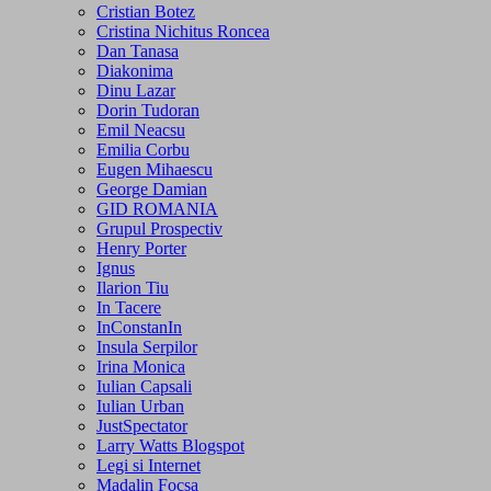
Cristian Botez
Cristina Nichitus Roncea
Dan Tanasa
Diakonima
Dinu Lazar
Dorin Tudoran
Emil Neacsu
Emilia Corbu
Eugen Mihaescu
George Damian
GID ROMANIA
Grupul Prospectiv
Henry Porter
Ignus
Ilarion Tiu
In Tacere
InConstanIn
Insula Serpilor
Irina Monica
Iulian Capsali
Iulian Urban
JustSpectator
Larry Watts Blogspot
Legi si Internet
Madalin Focsa