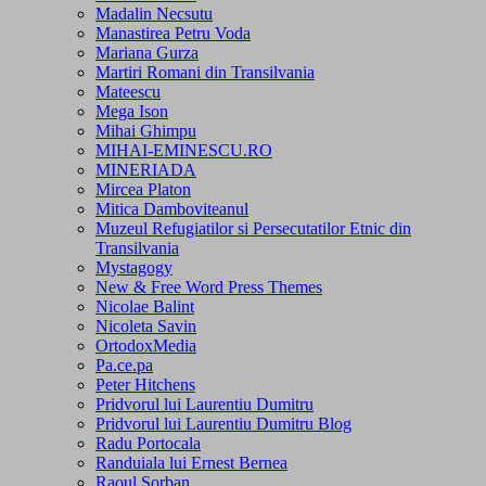
Madalin Necsutu
Manastirea Petru Voda
Mariana Gurza
Martiri Romani din Transilvania
Mateescu
Mega Ison
Mihai Ghimpu
MIHAI-EMINESCU.RO
MINERIADA
Mircea Platon
Mitica Damboviteanul
Muzeul Refugiatilor si Persecutatilor Etnic din
Transilvania
Mystagogy
New & Free Word Press Themes
Nicolae Balint
Nicoleta Savin
OrtodoxMedia
Pa.ce.pa
Peter Hitchens
Pridvorul lui Laurentiu Dumitru
Pridvorul lui Laurentiu Dumitru Blog
Radu Portocala
Randuiala lui Ernest Bernea
Raoul Sorban