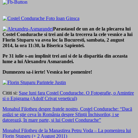
Parastasul
de un an de la plecarea lui
Costel Condurache si trei ani de la trecerea la cele vesnice a lui
Florin Stuparu va avea loc la Bucuresti, sambata, 2 august
2014, la ora 11:30, la Biserica Sapientei.
Pe 31 iulie s-au implinit trei ani si de la disparitia din aceasta
lume a lui Alexandru Asmarandei.
Dumnezeu sa-i ierte! Vesnica lor pomenire!
Cititi si:
Sase luni fara Costel Condurache. O Fotografie, o Amintire
si o Epigrama (Adolf Crivat veneticul)
Monahul Filotheu despre fratele nostru, Costel Condurache: “Dacă
astăzi se ştie ceva în România despre Sfinţii Închisorilor, i se
datorează, în mare parte, şi lui Costel Condurache”
Monahul Filotheu de la Manastirea Petru Voda – La pomenirea lui
Florin Stuparu (+ 2 August 2011)