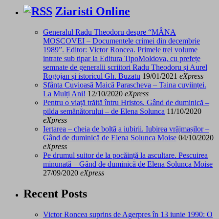
Ziaristi Online
Generalul Radu Theodoru despre “MÂNA
MOSCOVEI – Documentele crimei din decembrie
1989”. Editor: Victor Roncea. Primele trei volume
intrate sub tipar la Editura TipoMoldova, cu prefețe
semnate de generalii scriitori Radu Theodoru și Aurel
Rogojan și istoricul Gh. Buzatu
19/01/2021
eXpress
Sfânta Cuvioasă Maică Parascheva – Taina cuviinței.
La Mulți Ani!
12/10/2020
eXpress
Pentru o viață trăită întru Hristos. Gând de duminică –
pilda semănătorului – de Elena Solunca
11/10/2020
eXpress
Iertarea – cheia de boltă a iubirii. Iubirea vrăjmașilor –
Gând de duminică de Elena Solunca Moise
04/10/2020
eXpress
Pe drumul suitor de la pocăință la ascultare. Pescuirea
minunată – Gând de duminică de Elena Solunca Moise
27/09/2020
eXpress
Recent Posts
Victor Roncea suprins de Agerpres în 13 iunie 1990: O