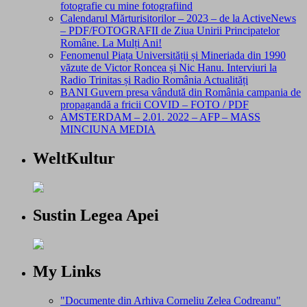
fotografie cu mine fotografiind
Calendarul Mărturisitorilor – 2023 – de la ActiveNews
– PDF/FOTOGRAFII de Ziua Unirii Principatelor
Române. La Mulți Ani!
Fenomenul Piața Universității și Mineriada din 1990
văzute de Victor Roncea și Nic Hanu. Interviuri la
Radio Trinitas și Radio România Actualități
BANI Guvern presa vândută din România campania de
propagandă a fricii COVID – FOTO / PDF
AMSTERDAM – 2.01. 2022 – AFP – MASS
MINCIUNA MEDIA
WeltKultur
Sustin Legea Apei
My Links
"Documente din Arhiva Corneliu Zelea Codreanu"