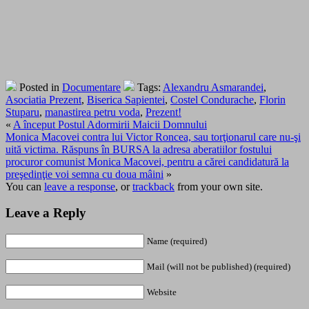
Posted in
Documentare
Tags:
Alexandru Asmarandei
,
Asociatia Prezent
,
Biserica Sapientei
,
Costel Condurache
,
Florin
Stuparu
,
manastirea petru voda
,
Prezent!
«
A început Postul Adormirii Maicii Domnului
Monica Macovei contra lui Victor Roncea, sau torţionarul care nu-şi
uită victima. Răspuns în BURSA la adresa aberatiilor fostului
procuror comunist Monica Macovei, pentru a cărei candidatură la
preşedinţie voi semna cu doua mâini
»
You can
leave a response
, or
trackback
from your own site.
Leave a Reply
Name (required)
Mail (will not be published) (required)
Website