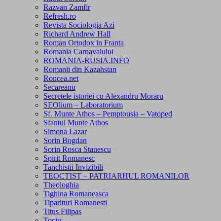
Razvan Zamfir
Refresh.ro
Revista Sociologia Azi
Richard Andrew Hall
Roman Ortodox in Franta
Romania Carnavalului
ROMANIA-RUSIA.INFO
Romanii din Kazahstan
Roncea.net
Secareanu
Secretele istoriei cu Alexandru Moraru
SEOlium – Laboratorium
Sf. Munte Athos – Pemptousia – Vatoped
Sfantul Munte Athos
Simona Lazar
Sorin Bogdan
Sorin Rosca Stanescu
Spirit Romanesc
Tanchistii Invizibili
TEOCTIST – PATRIARHUL ROMANILOR
Theologhia
Tighina Romaneasca
Tiparituri Romanesti
Titus Filipas
Tociu