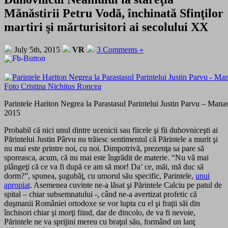
Mănăstirii Petru Vodă, închinată Sfinţilor
martiri şi mărturisitori ai secolului XX
July 5th, 2015
VR
3 Comments »
Parintele Hariton Negrea la Parastasul Parintelui Justin Parvu – Manas
2015
Probabil că nici unul dintre ucenicii sau fiicele şi fii duhovniceşti ai
Părintelui Justin Pârvu nu trăiesc sentimentul că Părintele a murit şi
nu mai este printre noi, cu noi. Dimpotrivă, prezenţa sa pare să
sporeasca, acum, că nu mai este îngrădit de materie. “Nu vă mai
plângeţi că ce va fi după ce am să mor! Da’ ce, măi, mă duc să
dorm?”, spunea, şugubăţ, cu umorul său specific, Parintele,
unui
apropiat
. Asemenea cuvinte ne-a lăsat şi Părintele Calciu pe patul de
spital – chiar subsemnatului -, când ne-a avertizat profetic că
duşmanii României ortodoxe se vor lupta cu el şi fraţii săi din
închisori chiar şi morţi fiind, dar de dincolo, de va fi nevoie,
Părintele ne va sprijini mereu cu braţul său, formând un lanţ