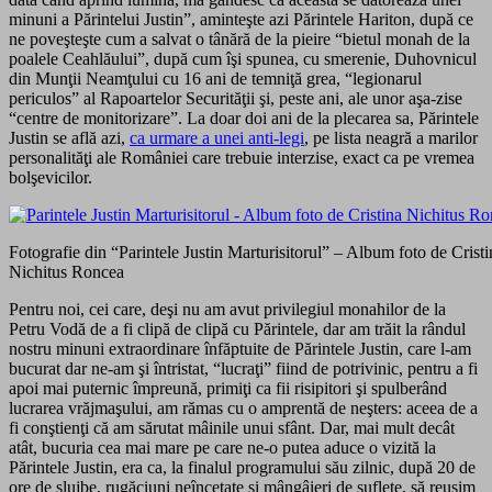
minuni a Părintelui Justin”, aminteşte azi Părintele Hariton, după ce
ne poveşteşte cum a salvat o tânără de la pieire “bietul monah de la
poalele Ceahlăului”, după cum îşi spunea, cu smerenie, Duhovnicul
din Munţii Neamţului cu 16 ani de temniţă grea, “legionarul
periculos” al Rapoartelor Securităţii şi, peste ani, ale unor aşa-zise
“centre de monitorizare”. La doar doi ani de la plecarea sa, Părintele
Justin se află azi,
ca urmare a unei anti-legi
, pe lista neagră a marilor
personalităţi ale României care trebuie interzise, exact ca pe vremea
bolşevicilor.
Fotografie din “Parintele Justin Marturisitorul” – Album foto de Cristi
Nichitus Roncea
Pentru noi, cei care, deşi nu am avut privilegiul monahilor de la
Petru Vodă de a fi clipă de clipă cu Părintele, dar am trăit la rândul
nostru minuni extraordinare înfăptuite de Părintele Justin, care l-am
bucurat dar ne-am şi întristat, “lucraţi” fiind de potrivinic, pentru a fi
apoi mai puternic împreună, primiţi ca fii risipitori şi spulberând
lucrarea vrăjmaşului, am rămas cu o amprentă de neşters: aceea de a
fi conştienţi că am sărutat mâinile unui sfânt. Dar, mai mult decât
atât, bucuria cea mai mare pe care ne-o putea aduce o vizită la
Părintele Justin, era ca, la finalul programului său zilnic, după 20 de
ore de slujbe, rugăciuni neîncetate şi mângâieri de suflete, să reuşim