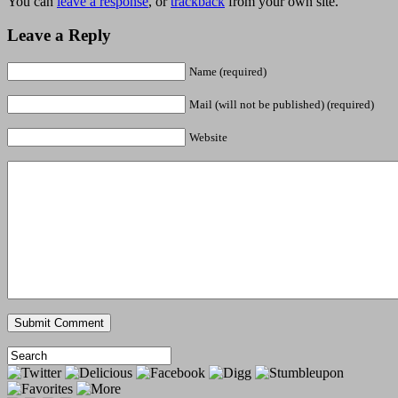
You can
leave a response
, or
trackback
from your own site.
Leave a Reply
Name (required)
Mail (will not be published) (required)
Website