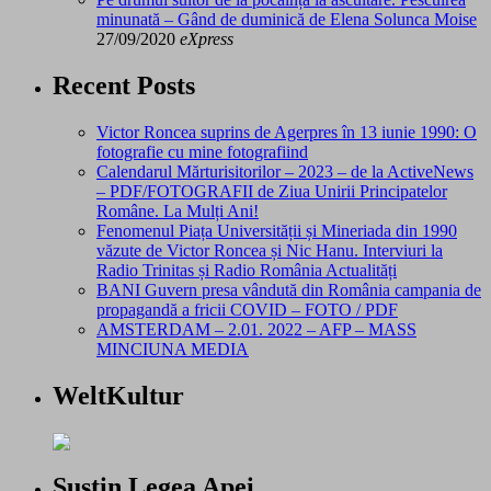
minunată – Gând de duminică de Elena Solunca Moise
27/09/2020
eXpress
Recent Posts
Victor Roncea suprins de Agerpres în 13 iunie 1990: O
fotografie cu mine fotografiind
Calendarul Mărturisitorilor – 2023 – de la ActiveNews
– PDF/FOTOGRAFII de Ziua Unirii Principatelor
Române. La Mulți Ani!
Fenomenul Piața Universității și Mineriada din 1990
văzute de Victor Roncea și Nic Hanu. Interviuri la
Radio Trinitas și Radio România Actualități
BANI Guvern presa vândută din România campania de
propagandă a fricii COVID – FOTO / PDF
AMSTERDAM – 2.01. 2022 – AFP – MASS
MINCIUNA MEDIA
WeltKultur
Sustin Legea Apei