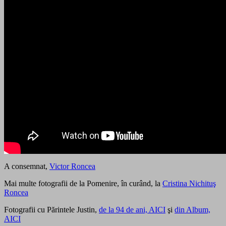
A consemnat,
Victor Roncea
Mai multe fotografii de la Pomenire, în curând, la
Cristina Nichituş
Roncea
Fotografii cu Părintele Justin,
de la 94 de ani, AICI
şi
din Album,
AICI