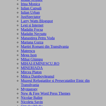
Irina Monica
Iulian Capsali
Iulian Urban
JustSpectator
Larry Watts Blogspot
Legi si Internet
Madalin Focsa
Madalin Necsutu
Manastirea Petru Voda
Mariana Gurza
Martiri Romani din Transilvania
Mateescu
Mega Ison
Mihai Ghimpu
MIHAI-EMINESCU.RO
MINERIADA
Mircea Platon
Mitica Damboviteanul
Muzeul Refugiatilor si Persecutatilor Etnic din
Transilvania
Mystagogy
New & Free Word Press Themes
Nicolae Balint
Nicoleta Savin