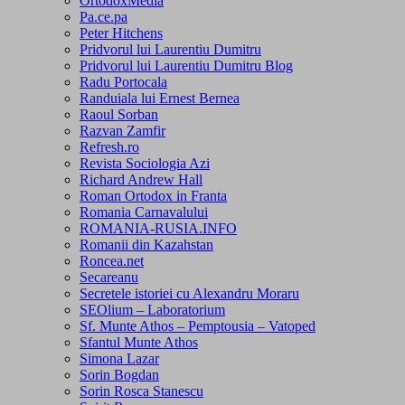
OrtodoxMedia
Pa.ce.pa
Peter Hitchens
Pridvorul lui Laurentiu Dumitru
Pridvorul lui Laurentiu Dumitru Blog
Radu Portocala
Randuiala lui Ernest Bernea
Raoul Sorban
Razvan Zamfir
Refresh.ro
Revista Sociologia Azi
Richard Andrew Hall
Roman Ortodox in Franta
Romania Carnavalului
ROMANIA-RUSIA.INFO
Romanii din Kazahstan
Roncea.net
Secareanu
Secretele istoriei cu Alexandru Moraru
SEOlium – Laboratorium
Sf. Munte Athos – Pemptousia – Vatoped
Sfantul Munte Athos
Simona Lazar
Sorin Bogdan
Sorin Rosca Stanescu