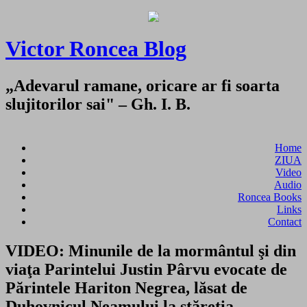
Victor Roncea Blog
„Adevarul ramane, oricare ar fi soarta
slujitorilor sai" – Gh. I. B.
Home
ZIUA
Video
Audio
Roncea Books
Links
Contact
VIDEO: Minunile de la mormântul şi din
viaţa Parintelui Justin Pârvu evocate de
Părintele Hariton Negrea, lăsat de
Duhovnicul Neamului la stăreţia