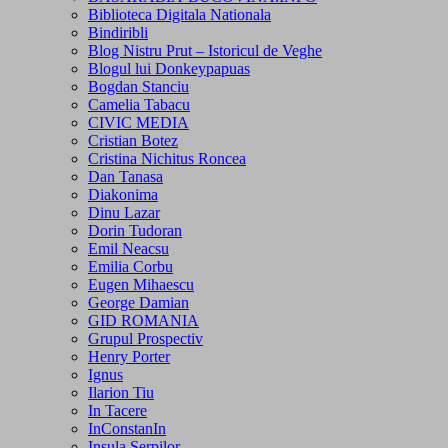
Biblioteca Digitala Nationala
Bindiribli
Blog Nistru Prut – Istoricul de Veghe
Blogul lui Donkeypapuas
Bogdan Stanciu
Camelia Tabacu
CIVIC MEDIA
Cristian Botez
Cristina Nichitus Roncea
Dan Tanasa
Diakonima
Dinu Lazar
Dorin Tudoran
Emil Neacsu
Emilia Corbu
Eugen Mihaescu
George Damian
GID ROMANIA
Grupul Prospectiv
Henry Porter
Ignus
Ilarion Tiu
In Tacere
InConstanIn
Insula Serpilor