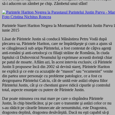
să-i aducem un zâmbet pe chip. Zâmbetul unui sfânt!
Parintele Staret Hariton Negrea la Mormantul Parintelui Justin Parvu 
iunie 2015
Lăsat de Părintele Justin să conducă Mănăstirea Petru Vodă după
plecarea sa, Părintele Hariton, care ne împărtăşeşte şi cum a ajuns să
se călugărească sub aripa Părintelui, a fost contestat de câţiva agenţi
anti-români şi anti-ortodocşi cu filiaţii străine de România, în ciuda
faptului că Duhovnicul Neamului îşi exprimase această dorinţă chiar
pe patul de moarte. Aflăm azi, în acest interviu exclusiv, că Părintele
Justin îi propusese încă din 2002 să devină stareţ. Părintele Hariton
ne explică şi ce este cu acuzaţiile de “mason” sau “ecumenist” venite
din partea unor personaje cu probleme patologice, ce a fost cu
dezgroparea Părintelui Calciu, cât de unită este astăzi obştea fiilor
Părintelui Justin, cât şi ce chestiuni grave ridică cipurile şi controlul
total, aspecte enunţate cu putere de Părintele Justin.
Dar poate minunea cea mai mare pe care o răspândea Părintele
Justin, în chip binefăcător, şi pe care o transmite şi astăzi celor ce nu
s-au rătăcit pe cărarile întunecate ale nenumitului, este Dragostea,
dragostea deplină, dragostea desăvârşită. Dacă nu eşti capabil să-ţi