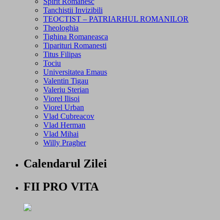
Spirit Romanesc
Tanchistii Invizibili
TEOCTIST – PATRIARHUL ROMANILOR
Theologhia
Tighina Romaneasca
Tiparituri Romanesti
Titus Filipas
Tociu
Universitatea Emaus
Valentin Tigau
Valeriu Sterian
Viorel Ilisoi
Viorel Urban
Vlad Cubreacov
Vlad Herman
Vlad Mihai
Willy Pragher
Calendarul Zilei
FII PRO VITA