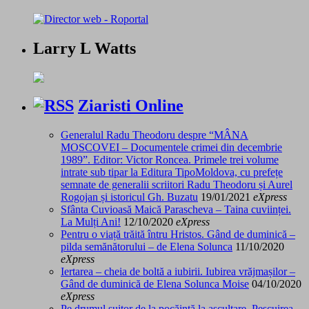
Larry L Watts
Ziaristi Online
Generalul Radu Theodoru despre “MÂNA
MOSCOVEI – Documentele crimei din decembrie
1989”. Editor: Victor Roncea. Primele trei volume
intrate sub tipar la Editura TipoMoldova, cu prefețe
semnate de generalii scriitori Radu Theodoru și Aurel
Rogojan și istoricul Gh. Buzatu
19/01/2021
eXpress
Sfânta Cuvioasă Maică Parascheva – Taina cuviinței.
La Mulți Ani!
12/10/2020
eXpress
Pentru o viață trăită întru Hristos. Gând de duminică –
pilda semănătorului – de Elena Solunca
11/10/2020
eXpress
Iertarea – cheia de boltă a iubirii. Iubirea vrăjmașilor –
Gând de duminică de Elena Solunca Moise
04/10/2020
eXpress
Pe drumul suitor de la pocăință la ascultare. Pescuirea