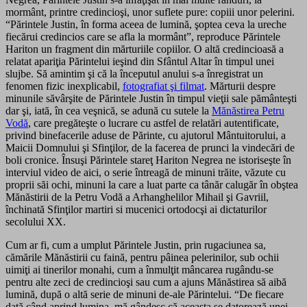
mormânt, printre credincioşi, unor suflete pure: copiii unor pelerini.
“Părintele Justin, în forma aceea de lumină, şoptea ceva la ureche
fiecărui credincios care se afla la mormânt”, reproduce Părintele
Hariton un fragment din mărturiile copiilor. O altă credincioasă a
relatat apariţia Părintelui ieşind din Sfântul Altar în timpul unei
slujbe. Să amintim şi că la începutul anului s-a înregistrat un
fenomen fizic inexplicabil,
fotografiat şi filmat
. Mărturii despre
minunile săvârşite de Părintele Justin în timpul vieţii sale pământeşti
dar şi, iată, în cea veşnică, se adună cu sutele la
Mănăstirea Petru
Vodă
, care pregăteşte o lucrare cu astfel de relatări autentificate,
privind binefacerile aduse de Părinte, cu ajutorul Mântuitorului, a
Maicii Domnului şi Sfinţilor, de la facerea de prunci la vindecări de
boli cronice. Însuşi Părintele stareţ Hariton Negrea ne istoriseşte în
interviul video de aici, o serie întreagă de minuni trăite, văzute cu
proprii săi ochi, minuni la care a luat parte ca tânăr calugăr în obştea
Mănăstirii de la Petru Vodă a Arhanghelilor Mihail şi Gavriil,
închinată Sfinţilor martiri si mucenici ortodocşi ai dictaturilor
secolului XX.
Cum ar fi, cum a umplut Părintele Justin, prin rugaciunea sa,
cămările Mănăstirii cu faină, pentru pâinea pelerinilor, sub ochii
uimiţi ai tinerilor monahi, cum a înmulţit mâncarea rugându-se
pentru alte zeci de credincioşi sau cum a ajuns Mănăstirea să aibă
lumină, după o altă serie de minuni de-ale Părintelui. “De fiecare
dată când aprind lumina, mă gândesc că aceasta se datorează unei