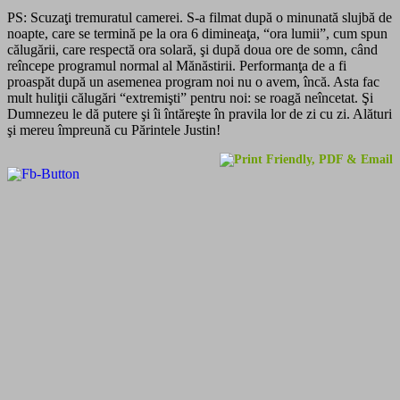
PS: Scuzaţi tremuratul camerei. S-a filmat după o minunată slujbă de
noapte, care se termină pe la ora 6 dimineaţa, “ora lumii”, cum spun
călugării, care respectă ora solară, şi după doua ore de somn, când
reîncepe programul normal al Mănăstirii. Performanţa de a fi
proaspăt după un asemenea program noi nu o avem, încă. Asta fac
mult huliţii călugări “extremişti” pentru noi: se roagă neîncetat. Şi
Dumnezeu le dă putere şi îi întăreşte în pravila lor de zi cu zi. Alături
şi mereu împreună cu Părintele Justin!