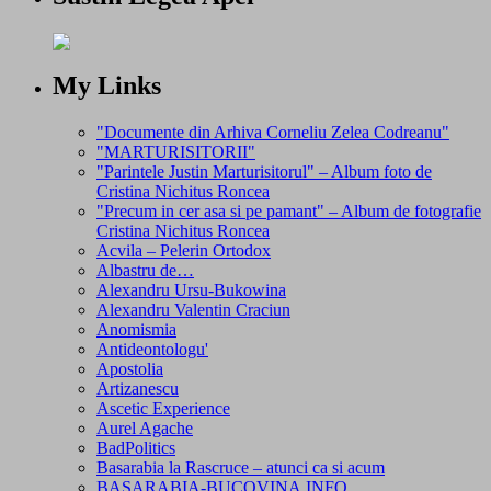
My Links
"Documente din Arhiva Corneliu Zelea Codreanu"
"MARTURISITORII"
"Parintele Justin Marturisitorul" – Album foto de
Cristina Nichitus Roncea
"Precum in cer asa si pe pamant" – Album de fotografie
Cristina Nichitus Roncea
Acvila – Pelerin Ortodox
Albastru de…
Alexandru Ursu-Bukowina
Alexandru Valentin Craciun
Anomismia
Antideontologu'
Apostolia
Artizanescu
Ascetic Experience
Aurel Agache
BadPolitics
Basarabia la Rascruce – atunci ca si acum
BASARABIA-BUCOVINA.INFO