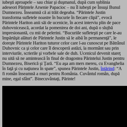
iubeşti aproapele – sau chiar şi duşmanul, după cum sublinia
adeseori Părintele Arsenie Papacioc – nu îl iubeşti pe Însuşi Bunul
Dumnezeu. Înseamnă că ai trăit degeaba. “Părintele Justin
transforma sufletele noastre în bucurie în fiecare clipă”, evocă
Părintele Hariton anii săi de ucenicie,
în acest interviu plin de pace
duhovnicească, acordat la pomenirea de doi ani, după o slujbă
impresionantă, cu mii de pelerini
. “Bucuriile sufleteşti pe care le-au
împărtăşit alături de Părintele Justin să le aibă în permanenţă”, le
doreşte Părintele Hariton tuturor celor care l-au cunoscut pe Bătrânul
Duhovnic ca şi celor care îl descoperă astăzi, la mormânt sau prin
interviurile, scrierile şi vorbele sale de duh. Ucenicul devenit stareţ
nu uită să ne amintească în final de dragostea Părintelui Justin pentru
Dumnezeu, Biserică şi Ţară. “Eu aşa am mers mereu, cu Evanghelia
în faţă şi cu naţiunea în spate”, spunea Părintele Justin,
întărind
:
“A
fi român înseamnă a muri pentru România. Cuvântul român, după
mine, egal sfânt”. Binecuvântaţi, Părinte!