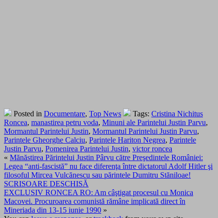
Posted in
Documentare
,
Top News
Tags:
Cristina Nichitus
Roncea
,
manastirea petru voda
,
Minuni ale Parintelui Justin Parvu
,
Mormantul Parintelui Justin
,
Mormantul Parintelui Justin Parvu
,
Parintele Gheorghe Calciu
,
Parintele Hariton Negrea
,
Parintele
Justin Parvu
,
Pomenirea Parintelui Justin
,
victor roncea
«
Mănăstirea Părintelui Justin Pârvu către Preşedintele României:
Legea “anti-fascistă” nu face diferenţa între dictatorul Adolf Hitler şi
filosoful Mircea Vulcănescu sau părintele Dumitru Stăniloae!
SCRISOARE DESCHISĂ
EXCLUSIV RONCEA RO: Am câştigat procesul cu Monica
Macovei. Procuroarea comunistă rămâne implicată direct în
Mineriada din 13-15 iunie 1990
»