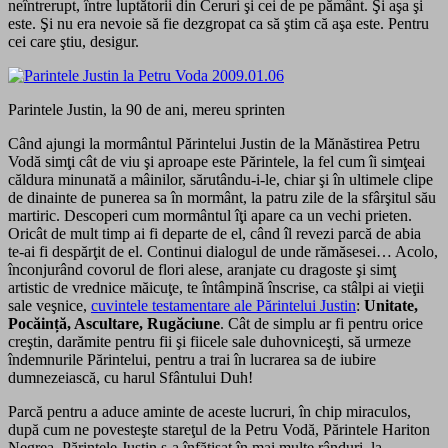
neîntrerupt, între luptătorii din Ceruri şi cei de pe pământ. Şi aşa şi
este. Şi nu era nevoie să fie dezgropat ca să ştim că aşa este. Pentru
cei care ştiu, desigur.
Parintele Justin, la 90 de ani, mereu sprinten
Când ajungi la mormântul Părintelui Justin de la Mănăstirea Petru
Vodă simţi cât de viu şi aproape este Părintele, la fel cum îi simţeai
căldura minunată a mâinilor, sărutându-i-le, chiar şi în ultimele clipe
de dinainte de punerea sa în mormânt, la patru zile de la sfârşitul său
martiric. Descoperi cum mormântul îţi apare ca un vechi prieten.
Oricât de mult timp ai fi departe de el, când îl revezi parcă de abia
te-ai fi despărţit de el. Continui dialogul de unde rămăsesei… Acolo,
înconjurând covorul de flori alese, aranjate cu dragoste şi simţ
artistic de vrednice măicuţe, te întâmpină înscrise, ca stâlpi ai vieţii
sale veşnice,
cuvintele testamentare ale Părintelui Justin
:
Unitate,
Pocăință, Ascultare, Rugăciune
. Cât de simplu ar fi pentru orice
creştin, darămite pentru fii şi fiicele sale duhovniceşti, să urmeze
îndemnurile Părintelui, pentru a trai în lucrarea sa de iubire
dumnezeiască, cu harul Sfântului Duh!
Parcă pentru a aduce aminte de aceste lucruri, în chip miraculos,
după cum ne povesteşte stareţul de la Petru Vodă, Părintele Hariton
Negrea, Părintele Justin s-a înfăţişat
în mai multe rânduri
, la