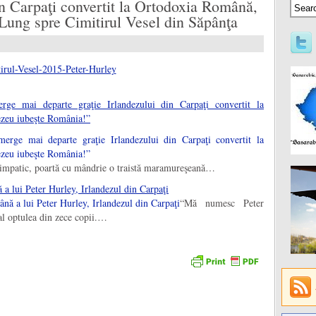
in Carpaţi convertit la Ortodoxia Română,
ung spre Cimitirul Vesel din Săpânţa
ge mai departe graţie Irlandezului din Carpaţi convertit la
ezeu iubeşte România!”
 simpatic, poartă cu mândrie o traistă maramureşeană…
a lui Peter Hurley, Irlandezul din Carpaţi
“Mă numesc Peter
al optulea din zece copii.…