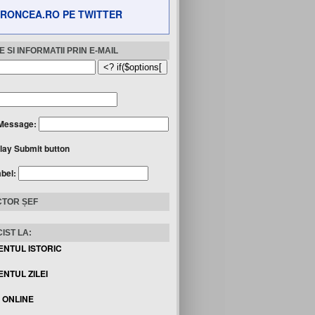
RONCEA.RO PE TWITTER
 SI INFORMATII PRIN E-MAIL
Message:
lay Submit button
abel:
TOR ȘEF
IST LA:
ENTUL ISTORIC
NTUL ZILEI
I ONLINE