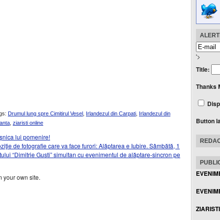
ALERTE
'>
Title:
Thanks 
Disp
gs:
Drumul lung spre Cimitirul Vesel
,
Irlandezul din Carpati
,
Irlandezul din
Button l
anta
,
ziaristi online
eşnica lui pomenire!
REDAC
ţie de fotografie care va face furori: Alăptarea e Iubire. Sâmbătă, 1
tului “Dimitrie Gusti” simultan cu evenimentul de alăptare-sincron pe
PUBLIC
EVENIM
 your own site.
EVENIME
ZIARIST