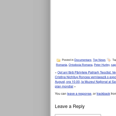
Posted in
Documentare
,
Top News
Ta
Romania
,
Ortodoxia Romana
,
Peter Hurley
,
sap
«
Opt ani fără Părintele Patriarh Teoctist. V
Cristina Nichituş Roncea vernisează o expozi
August, ora 10.00, la Muzeul Naţional al Sa
plan mondial
»
You can
leave a response
, or
trackback
from
Leave a Reply