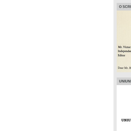
O SCR
UNIUN