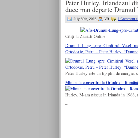
Peter Hurley, Irlandezul d
duce mai departe Drumul L
July 30th, 2015
VR
1 Comment »
Citiţi la Ziaristi Online:
Drumul Lung spre Cimitirul Vesel mer
Ortodoxie, Petru – Peter Hurley: “Dumn
Peter Hurley este un tip plin de energie,
Minunata convertire la Ortodoxia Română 
Hurley. M-am născut în Irlanda în 1968, 
–