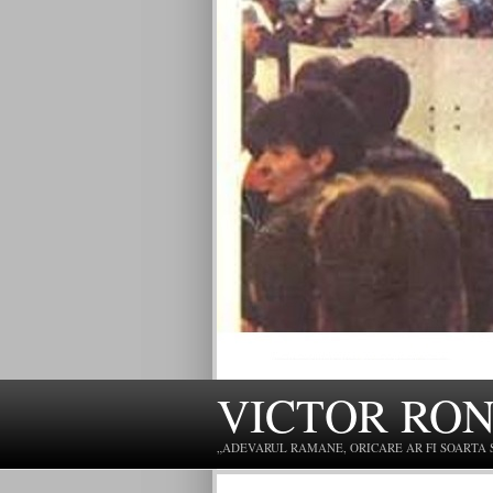
VICTOR RO
„ADEVARUL RAMANE, ORICARE AR FI SOARTA SLU