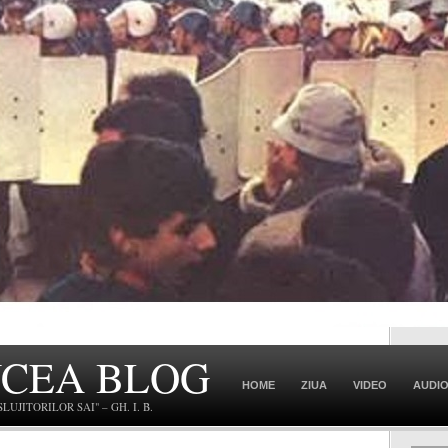
NCEA BLOG
HOME
ZIUA
VIDEO
AUDI
JITORILOR SAI" – GH. I. B.
CONTACT