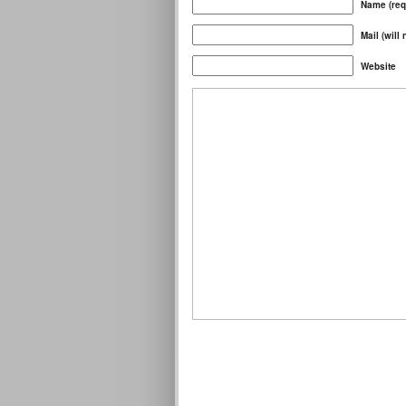
Name (req
Mail (will
Website