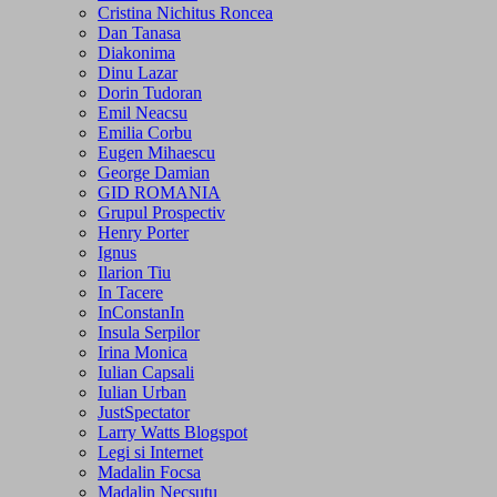
Cristina Nichitus Roncea
Dan Tanasa
Diakonima
Dinu Lazar
Dorin Tudoran
Emil Neacsu
Emilia Corbu
Eugen Mihaescu
George Damian
GID ROMANIA
Grupul Prospectiv
Henry Porter
Ignus
Ilarion Tiu
In Tacere
InConstanIn
Insula Serpilor
Irina Monica
Iulian Capsali
Iulian Urban
JustSpectator
Larry Watts Blogspot
Legi si Internet
Madalin Focsa
Madalin Necsutu