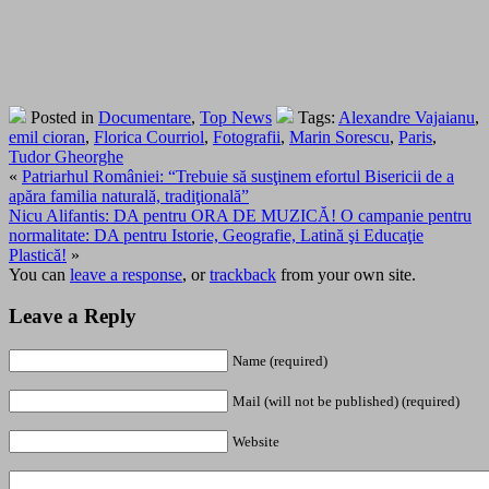
Posted in
Documentare
,
Top News
Tags:
Alexandre Vajaianu
,
emil cioran
,
Florica Courriol
,
Fotografii
,
Marin Sorescu
,
Paris
,
Tudor Gheorghe
«
Patriarhul României: “Trebuie să susţinem efortul Bisericii de a
apăra familia naturală, tradiţională”
Nicu Alifantis: DA pentru ORA DE MUZICĂ! O campanie pentru
normalitate: DA pentru Istorie, Geografie, Latină şi Educaţie
Plastică!
»
You can
leave a response
, or
trackback
from your own site.
Leave a Reply
Name (required)
Mail (will not be published) (required)
Website