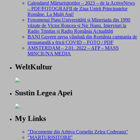
Calendarul Mărturisitorilor – 2023 – de la ActiveNews
– PDF/FOTOGRAFII de Ziua Unirii Principatelor
Române. La Mulți Ani!
Fenomenul Piața Universității și Mineriada din 1990
văzute de Victor Roncea și Nic Hanu. Interviuri la
Radio Trinitas și Radio România Actualități
BANI Guvern presa vândută din România campania de
propagandă a fricii COVID – FOTO / PDF
AMSTERDAM – 2.01. 2022 – AFP – MASS
MINCIUNA MEDIA
WeltKultur
Sustin Legea Apei
My Links
"Documente din Arhiva Corneliu Zelea Codreanu"
"MARTURISITORII"