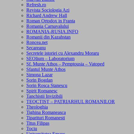
Refresh.ro
Revista Sociologia Azi
Richard Andrew Hall
Roman Ortodox in Franta
Romania Carnavalului
ROMANIA-RUSIA.INFO
Romanii din Kazahstan
Roncea.net
Secareanu
Secretele istoriei cu Alexandru Moraru
SEOlium – Laboratorium
Sf. Munte Athos – Pemptousia – Vatoped
Sfantul Munte Athos
Simona Lazar
Sorin Bogdan
Sorin Rosca Stanescu
Spirit Romanesc
Tanchistii Invizibili
TEOCTIST – PATRIARHUL ROMANILOR
Theologhia
Tighina Romaneasca
Tiparituri Romanesti
Titus Filipas
Tociu
Universitatea Emaus