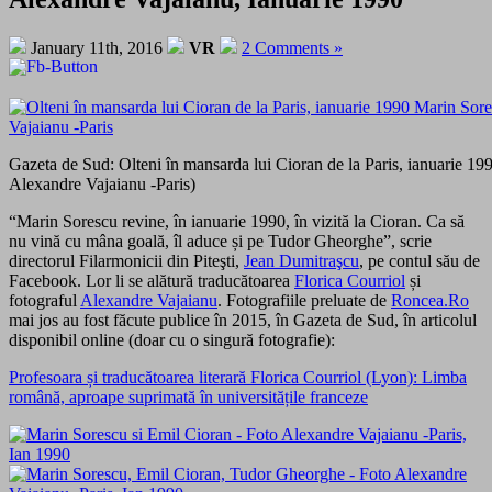
January 11th, 2016
VR
2 Comments »
Gazeta de Sud: Olteni în mansarda lui Cioran de la Paris, ianuarie 1
Alexandre Vajaianu -Paris)
“Marin Sorescu revine, în ianuarie 1990, în vizită la Cioran. Ca să
nu vină cu mâna goală, îl aduce și pe Tudor Gheorghe”, scrie
directorul Filarmonicii din Piteşti,
Jean Dumitraşcu
, pe contul său de
Facebook. Lor li se alătură traducătoarea
Florica Courriol
și
fotograful
Alexandre Vajaianu
. Fotografiile preluate de
Roncea.Ro
mai jos au fost făcute publice în 2015, în Gazeta de Sud, în articolul
disponibil online (doar cu o singură fotografie):
Profesoara și traducătoarea literară Florica Courriol (Lyon): Limba
română, aproape suprimată în universitățile franceze