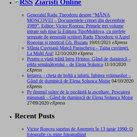
Ziaristi Online
Generalul Radu Theodoru despre “MÂNA
MOSCOVEI – Documentele crimei din decembrie
1989”. Editor: Victor Roncea. Primele trei volume
intrate sub tipar la Editura TipoMoldova, cu prefețe
semnate de generalii scriitori Radu Theodoru și Aurel
Rogojan și istoricul Gh. Buzatu
19/01/2021
eXpress
Sfânta Cuvioasă Maică Parascheva – Taina cuviinței.
La Mulți Ani!
12/10/2020
eXpress
Pentru o viață trăită întru Hristos. Gând de duminică –
pilda semănătorului – de Elena Solunca
11/10/2020
eXpress
Iertarea – cheia de boltă a iubirii. Iubirea vrăjmașilor –
Gând de duminică de Elena Solunca Moise
04/10/2020
eXpress
Pe drumul suitor de la pocăință la ascultare. Pescuirea
minunată – Gând de duminică de Elena Solunca Moise
27/09/2020
eXpress
Recent Posts
Victor Roncea suprins de Agerpres în 13 iunie 1990: O
fotografie cu mine fotografiind