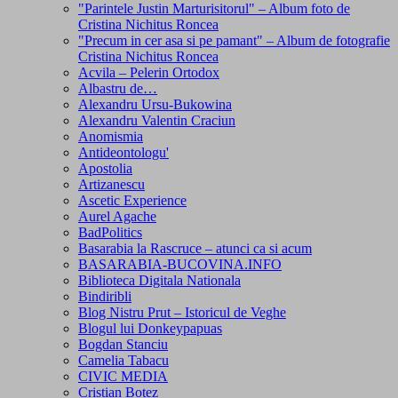
"Parintele Justin Marturisitorul" – Album foto de
Cristina Nichitus Roncea
"Precum in cer asa si pe pamant" – Album de fotografie
Cristina Nichitus Roncea
Acvila – Pelerin Ortodox
Albastru de…
Alexandru Ursu-Bukowina
Alexandru Valentin Craciun
Anomismia
Antideontologu'
Apostolia
Artizanescu
Ascetic Experience
Aurel Agache
BadPolitics
Basarabia la Rascruce – atunci ca si acum
BASARABIA-BUCOVINA.INFO
Biblioteca Digitala Nationala
Bindiribli
Blog Nistru Prut – Istoricul de Veghe
Blogul lui Donkeypapuas
Bogdan Stanciu
Camelia Tabacu
CIVIC MEDIA
Cristian Botez