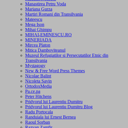
Manastirea Petru Voda
Mariana Gurza
Martiri Romani din Transilvania
Mateescu
Mega Ison
Mihai Ghimpu
MIHAI-EMINESCU.RO
MINERIADA
Mircea Platon
Mitica Damboviteanul
Muzeul Refugiatilor si Persecutatilor Etnic din
Transilvania
Mystagogy
New & Free Word Press Themes
Nicolae Balint
Nicoleta Savin
OrtodoxMedia
Pa.ce.pa
Peter Hitchens
Pridvorul lui Laurentiu Dumitru
Pridvorul lui Laurentiu Dumitru Blog
Radu Portocala
Randuiala lui Ernest Bernea
Raoul Sorban
Razvan Zamfir