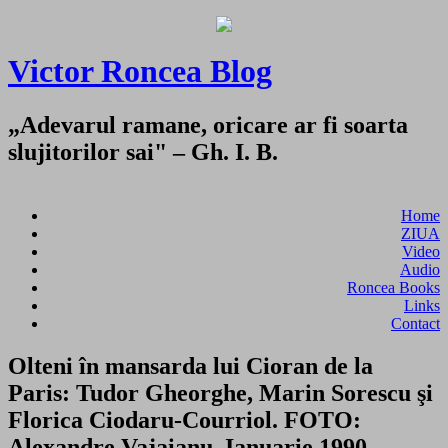
Victor Roncea Blog
„Adevarul ramane, oricare ar fi soarta
slujitorilor sai" – Gh. I. B.
Home
ZIUA
Video
Audio
Roncea Books
Links
Contact
Olteni în mansarda lui Cioran de la
Paris: Tudor Gheorghe, Marin Sorescu şi
Florica Ciodaru-Courriol. FOTO:
Alexandre Vajaianu, Ianuarie 1990