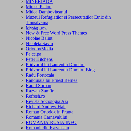
MINERIADA
Mircea Platon
Mitica Damboviteanul
Muzeul Refugiatilor si Persecutatilor Etnic din
Transilvania
Mystagogy
New & Free Word Press Themes
Nicolae Balint
Nicoleta Savin
OrtodoxMedia
Pa.ce.pa
Peter Hitchens
Pridvorul lui Laurentiu Dumitru
Pridvorul lui Laurentiu Dumitru Blog
Radu Portocala
Randuiala lui Ernest Bernea
Raoul Sorban
Razvan Zamfir
Refresh.ro
Revista Sociologia Azi
Richard Andrew Hall
Roman Ortodox in Franta
Romania Carnavalului
ROMANIA-RUSIA.INFO
Romanii din Kazahstan