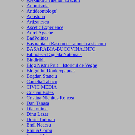
Alexandru Valentin Craciun
Anomismia
Antideontologu'
Apostolia
Artizanescu
Ascetic Experience
Aurel Agache
BadPolitics
Basarabia la Rascruce – atunci ca si acum
BASARABIA-BUCOVINA.INFO
Biblioteca Digitala Nationala
Bindiribli
Blog Nistru Prut – Istoricul de Veghe
Blogul lui Donkeypapuas
Bogdan Stanciu
Camelia Tabacu
CIVIC MEDIA
Cristian Botez
Cristina Nichitus Roncea
Dan Tanasa
Diakonima
Dinu Lazar
Dorin Tudoran
Emil Neacsu
Emilia Corbu