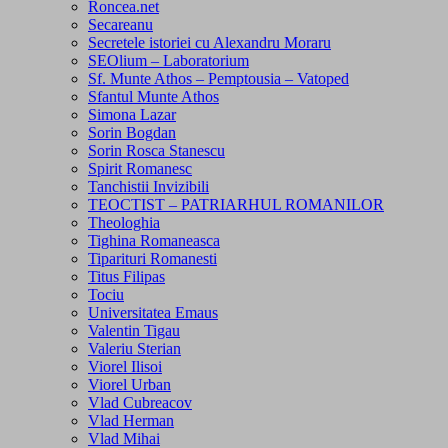
Roncea.net
Secareanu
Secretele istoriei cu Alexandru Moraru
SEOlium – Laboratorium
Sf. Munte Athos – Pemptousia – Vatoped
Sfantul Munte Athos
Simona Lazar
Sorin Bogdan
Sorin Rosca Stanescu
Spirit Romanesc
Tanchistii Invizibili
TEOCTIST – PATRIARHUL ROMANILOR
Theologhia
Tighina Romaneasca
Tiparituri Romanesti
Titus Filipas
Tociu
Universitatea Emaus
Valentin Tigau
Valeriu Sterian
Viorel Ilisoi
Viorel Urban
Vlad Cubreacov
Vlad Herman
Vlad Mihai