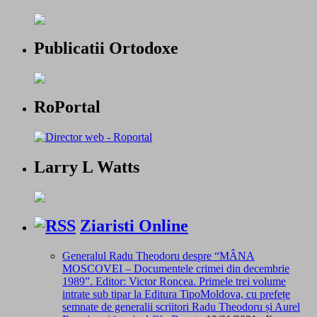
Publicatii Ortodoxe
RoPortal
Larry L Watts
Ziaristi Online
Generalul Radu Theodoru despre “MÂNA
MOSCOVEI – Documentele crimei din decembrie
1989”. Editor: Victor Roncea. Primele trei volume
intrate sub tipar la Editura TipoMoldova, cu prefețe
semnate de generalii scriitori Radu Theodoru și Aurel