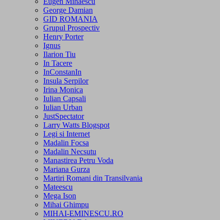
Eugen Mihaescu
George Damian
GID ROMANIA
Grupul Prospectiv
Henry Porter
Ignus
Ilarion Tiu
In Tacere
InConstanIn
Insula Serpilor
Irina Monica
Iulian Capsali
Iulian Urban
JustSpectator
Larry Watts Blogspot
Legi si Internet
Madalin Focsa
Madalin Necsutu
Manastirea Petru Voda
Mariana Gurza
Martiri Romani din Transilvania
Mateescu
Mega Ison
Mihai Ghimpu
MIHAI-EMINESCU.RO