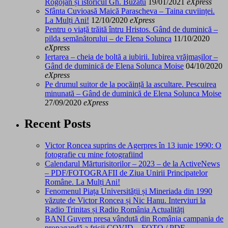
Rogojan și istoricul Gh. Buzatu
19/01/2021
eXpress
Sfânta Cuvioasă Maică Parascheva – Taina cuviinței.
La Mulți Ani!
12/10/2020
eXpress
Pentru o viață trăită întru Hristos. Gând de duminică –
pilda semănătorului – de Elena Solunca
11/10/2020
eXpress
Iertarea – cheia de boltă a iubirii. Iubirea vrăjmașilor –
Gând de duminică de Elena Solunca Moise
04/10/2020
eXpress
Pe drumul suitor de la pocăință la ascultare. Pescuirea
minunată – Gând de duminică de Elena Solunca Moise
27/09/2020
eXpress
Recent Posts
Victor Roncea suprins de Agerpres în 13 iunie 1990: O
fotografie cu mine fotografiind
Calendarul Mărturisitorilor – 2023 – de la ActiveNews
– PDF/FOTOGRAFII de Ziua Unirii Principatelor
Române. La Mulți Ani!
Fenomenul Piața Universității și Mineriada din 1990
văzute de Victor Roncea și Nic Hanu. Interviuri la
Radio Trinitas și Radio România Actualități
BANI Guvern presa vândută din România campania de
propagandă a fricii COVID – FOTO / PDF