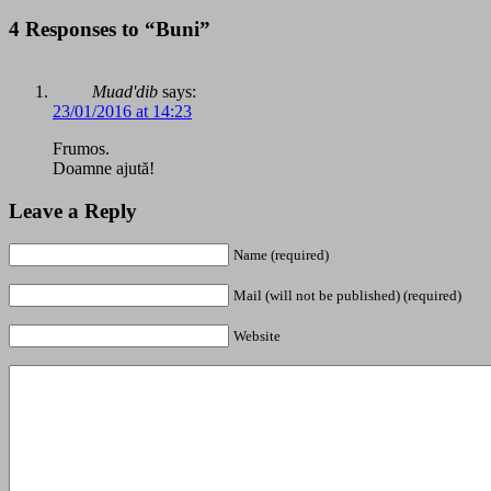
4 Responses to “Buni”
Muad'dib
says:
23/01/2016 at 14:23
Frumos.
Doamne ajută!
Leave a Reply
Name (required)
Mail (will not be published) (required)
Website