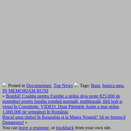
Posted in
Documentare
,
Top News
Tags:
Buni
,
bunica mea
,
IN MEMORIAM BUNI
«
Bombă! Coaliţia pentru Familie a strâns deja peste 825.000 de
semnături pentru familia română normală, tradiţională, fără boli şi
viruşi în Constituţie. VIDEO. Doar Părintele Justin a mai strâns
1.000.000 de semnături în România
Riscul unui război în Basarabia şi la Marea Neagră? Să ne ferească
Dumnezeu!
»
You can
leave a response
, or
trackback
from your own site.