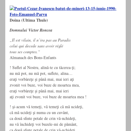
Doina (Ultima Thule)
Domnului Victor Roncea
„Il est vilain, il n’ira pas au Paradis
celui qui decede sans avoir réglé
tous ses comptes.“
Almanach des Bons-Enfants
! Suflet al Nostru, alină-te cu tăcerea-ţi;
nu mă pot, nu mă pot, suflete, alina…
eraţi vorbàreţe şi până mai, mai ieri aţi
zvonit voi buze, voi buze de moartea mea,
eraţi vorbàreţe şi până mai, mai ieri
aţi zvonit voi buze, voi buze de moartea mea !
! şi-acum vă temeţi, vă temeţi că mă ucideţi,
că mă ucideţi şi numa cu un cuvânt,
ca două sfinte petale de crin vă-nchideţi,
nu vă închideţi voi buzele-mi de pământ,
ca două sfinte petale de crin vă-nchideţi,