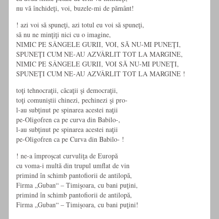
nu vă închideţi, voi, buzele-mi de pământ!
! azi voi să spuneţi, azi totul eu voi să spuneţi,
să nu ne minţiţi nici cu o imagine,
NIMIC PE SÂNGELE GURII, VOI, SĂ NU-MI PUNEŢI,
SPUNEŢI CUM NE-AU AZVÂRLIT TOT LA MARGINE,
NIMIC PE SÂNGELE GURII, VOI SĂ NU-MI PUNEŢI,
SPUNEŢI CUM NE-AU AZVÂRLIT TOT LA MARGINE !
toţi tehnocraţii, căcaţii şi democraţii,
toţi comuniştii chinezi, pechinezi şi pro-
l-au subţinut pe spinarea acestei naţii
pe-Oligofren ca pe curva din Babilo-,
l-au subţinut pe spinarea acestei naţii
pe-Oligofren ca pe Curva din Babilo- !
! ne-a împroşcat curvuliţa de Europă
cu voma-i multă din trupul umflat de vin
primind în schimb pantofiorii de antilopă,
Firma „Guban“ – Timişoara, cu bani puţini,
primind în schimb pantofiorii de antilopă,
Firma „Guban“ – Timişoara, cu bani puţini!