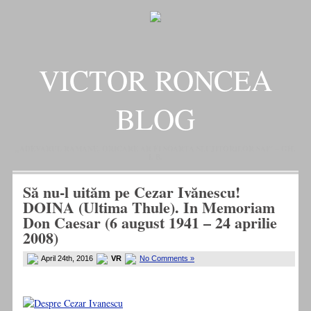
VICTOR RONCEA
BLOG
„ADEVARUL RAMANE, ORICARE AR FI SOARTA SLUJITORILOR SAI" – GH.
I. B.
Să nu-l uităm pe Cezar Ivănescu!
DOINA (Ultima Thule). In Memoriam
Don Caesar (6 august 1941 – 24 aprilie
2008)
April 24th, 2016
VR
No Comments »