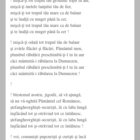
! mişcă-ţi tot trupul tău groaznic topit în aur,
mişcă-ţi inelele lanţului tău de fier,
mişcă-ţi tot trupul tău mare ca de balaur
şi te înalţă cu muget până la cer,
mişcă-ţi tot trupul tău mare ca de balaur
şi te înalţă cu muget până la cer !
! mişcă-ţi odată tot trupul tău de balaur
şi zvârle flăcări şi flăcări, Pământul meu,
plumbul răbdării preschimbă-ţi-l tu în aur
căci mântuită-i răbdarea la Dumnezeu,
plumbul răbdării preschimbă-ţi-l tu în aur
căci mântuită-i răbdarea la Dumnezeu !
!
! blestemul nostru, jigodii, să vă ajungă,
să nu vă-nghită Pământul cel Românesc,
ştefangheorghişti-securişti, ăi cu laba lungă
înşfăcând tot şi-otrăvind tot ce întâlnesc,
ştefangheorghişti-securişti, ăi cu laba lungă
înşfăcând tot şi-otrăvind tot ce întâlnesc !
! voi, comunişti pupcurişti şi curişti şi încă