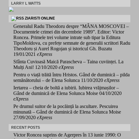
LARRY L WATTS
ZIARISTI ONLINE
Generalul Radu Theodoru despre “MÂNA MOSCOVEI –
Documentele crimei din decembrie 1989”. Editor: Victor
Roncea. Primele trei volume intrate sub tipar la Editura
TipoMoldova, cu prefețe semnate de generalii scriitori Radu
Theodoru și Aurel Rogojan și istoricul Gh. Buzatu
19/01/2021
eXpress
Sfânta Cuvioasă Maică Parascheva – Taina cuviinței. La
Mulți Ani!
12/10/2020
eXpress
Pentru o viață trăită întru Hristos. Gând de duminică – pilda
semănătorului – de Elena Solunca
11/10/2020
eXpress
Iertarea – cheia de boltă a iubirii. Iubirea vrăjmașilor –
Gând de duminică de Elena Solunca Moise
04/10/2020
eXpress
Pe drumul suitor de la pocăință la ascultare. Pescuirea
minunată – Gând de duminică de Elena Solunca Moise
27/09/2020
eXpress
RECENT POSTS
Victor Roncea suprins de Agerpres în 13 iunie 1990: O