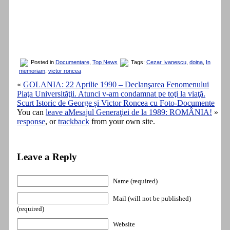
Posted in
Documentare
,
Top News
Tags:
Cezar Ivanescu
,
doina
,
In
memoriam
,
victor roncea
«
GOLANIA: 22 Aprilie 1990 – Declanşarea Fenomenului
Piaţa Universităţii. Atunci v-am condamnat pe toţi la viaţă.
Scurt Istoric de George și Victor Roncea cu Foto-Documente
You can
leave a
Mesajul Generaţiei de la 1989: ROMÂNIA!
»
response
, or
trackback
from your own site.
Leave a Reply
Name (required)
Mail (will not be published)
(required)
Website