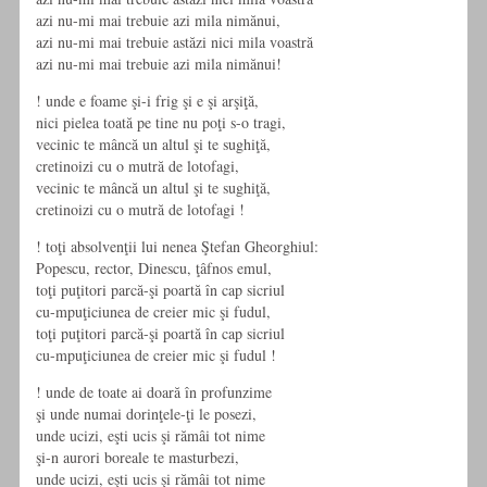
azi nu-mi mai trebuie azi mila nimănui,
azi nu-mi mai trebuie astăzi nici mila voastră
azi nu-mi mai trebuie azi mila nimănui!
! unde e foame şi-i frig şi e şi arşiţă,
nici pielea toată pe tine nu poţi s-o tragi,
vecinic te mâncă un altul şi te sughiţă,
cretinoizi cu o mutră de lotofagi,
vecinic te mâncă un altul şi te sughiţă,
cretinoizi cu o mutră de lotofagi !
! toţi absolvenţii lui nenea Ştefan Gheorghiul:
Popescu, rector, Dinescu, ţâfnos emul,
toţi puţitori parcă-şi poartă în cap sicriul
cu-mpuţiciunea de creier mic şi fudul,
toţi puţitori parcă-şi poartă în cap sicriul
cu-mpuţiciunea de creier mic şi fudul !
! unde de toate ai doară în profunzime
şi unde numai dorinţele-ţi le posezi,
unde ucizi, eşti ucis şi rămâi tot nime
şi-n aurori boreale te masturbezi,
unde ucizi, eşti ucis şi rămâi tot nime