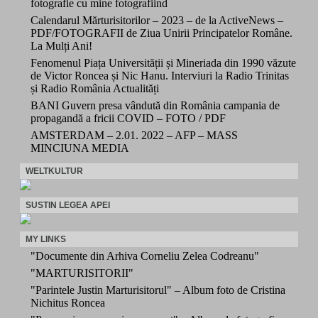
fotografie cu mine fotografiind
Calendarul Mărturisitorilor – 2023 – de la ActiveNews –
PDF/FOTOGRAFII de Ziua Unirii Principatelor Române.
La Mulți Ani!
Fenomenul Piața Universității și Mineriada din 1990 văzute
de Victor Roncea și Nic Hanu. Interviuri la Radio Trinitas
și Radio România Actualități
BANI Guvern presa vândută din România campania de
propagandă a fricii COVID – FOTO / PDF
AMSTERDAM – 2.01. 2022 – AFP – MASS
MINCIUNA MEDIA
WELTKULTUR
SUSTIN LEGEA APEI
MY LINKS
"Documente din Arhiva Corneliu Zelea Codreanu"
"MARTURISITORII"
"Parintele Justin Marturisitorul" – Album foto de Cristina
Nichitus Roncea