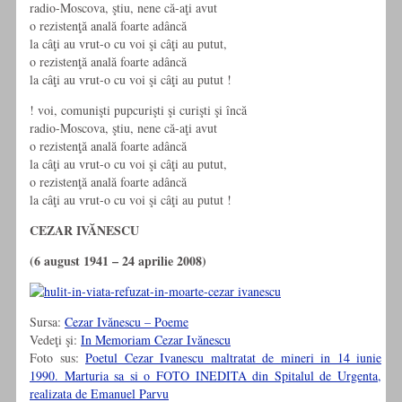
radio-Moscova, ştiu, nene că-aţi avut
o rezistenţă anală foarte adâncă
la câţi au vrut-o cu voi şi câţi au putut,
o rezistenţă anală foarte adâncă
la câţi au vrut-o cu voi şi câţi au putut !
! voi, comunişti pupcurişti şi curişti şi încă
radio-Moscova, ştiu, nene că-aţi avut
o rezistenţă anală foarte adâncă
la câţi au vrut-o cu voi şi câţi au putut,
o rezistenţă anală foarte adâncă
la câţi au vrut-o cu voi şi câţi au putut !
CEZAR IVĂNESCU
(6 august 1941 – 24 aprilie 2008)
Sursa:
Cezar Ivănescu – Poeme
Vedeţi şi:
In Memoriam Cezar Ivănescu
Foto sus:
Poetul Cezar Ivanescu maltratat de mineri in 14 iunie
1990. Marturia sa si o FOTO INEDITA din Spitalul de Urgenta,
realizata de Emanuel Parvu