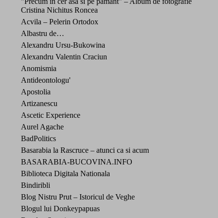
"Precum in cer asa si pe pamant" – Album de fotografie
Cristina Nichitus Roncea
Acvila – Pelerin Ortodox
Albastru de…
Alexandru Ursu-Bukowina
Alexandru Valentin Craciun
Anomismia
Antideontologu'
Apostolia
Artizanescu
Ascetic Experience
Aurel Agache
BadPolitics
Basarabia la Rascruce – atunci ca si acum
BASARABIA-BUCOVINA.INFO
Biblioteca Digitala Nationala
Bindiribli
Blog Nistru Prut – Istoricul de Veghe
Blogul lui Donkeypapuas