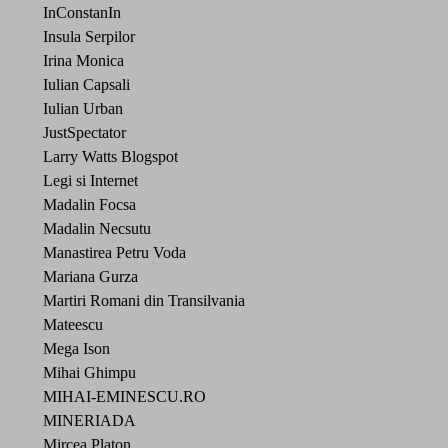
InConstanIn
Insula Serpilor
Irina Monica
Iulian Capsali
Iulian Urban
JustSpectator
Larry Watts Blogspot
Legi si Internet
Madalin Focsa
Madalin Necsutu
Manastirea Petru Voda
Mariana Gurza
Martiri Romani din Transilvania
Mateescu
Mega Ison
Mihai Ghimpu
MIHAI-EMINESCU.RO
MINERIADA
Mircea Platon