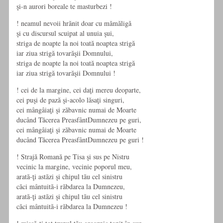
şi-n aurori boreale te masturbezi !
! neamul nevoii hrănit doar cu mămăligă
şi cu discursul scuipat al unuia şui,
striga de noapte la noi toată noaptea strigă
iar ziua strigă tovarăşii Domnului,
striga de noapte la noi toată noaptea strigă
iar ziua strigă tovarăşii Domnului !
! cei de la margine, cei daţi mereu deoparte,
cei puşi de pază şi-acolo lăsaţi singuri,
cei mângâiaţi şi zăbavnic numai de Moarte
ducând Tăcerea PreasfântDumnezeu pe guri,
cei mângâiaţi şi zăbavnic numai de Moarte
ducând Tăcerea PreasfântDumnezeu pe guri !
! Strajă Romană pe Tisa şi sus pe Nistru
vecinic la margine, vecinie poporul meu,
arată-ţi astăzi şi chipul tău cel sinistru
căci mântuită-i răbdarea la Dumnezeu,
arată-ţi astăzi şi chipul tău cel sinistru
căci mântuită-i răbdarea la Dumnezeu !