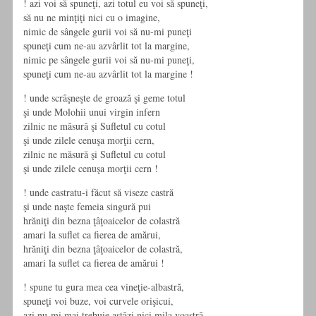
! azi voi să spuneţi, azi totul eu voi să spuneţi,
să nu ne minţiţi nici cu o imagine,
nimic de sângele gurii voi să nu-mi puneţi
spuneţi cum ne-au azvârlit tot la margine,
nimic pe sângele gurii voi să nu-mi puneţi,
spuneţi cum ne-au azvârlit tot la margine !
! unde scrâşneşte de groază şi geme totul
şi unde Molohii unui virgin infern
zilnic ne măsură şi Sufletul cu cotul
şi unde zilele cenuşa morţii cern,
zilnic ne măsură şi Sufletul cu cotul
şi unde zilele cenuşa morţii cern !
! unde castratu-i făcut să viseze castră
şi unde naşte femeia singură pui
hrăniţi din bezna ţâţoaicelor de colastră
amari la suflet ca fierea de amărui,
hrăniţi din bezna ţâţoaicelor de colastră,
amari la suflet ca fierea de amărui !
! spune tu gura mea cea vineţie-albastră,
spuneţi voi buze, voi curvele orişicui,
azi nu-mi mai trebuie astăzi nici mila voastră