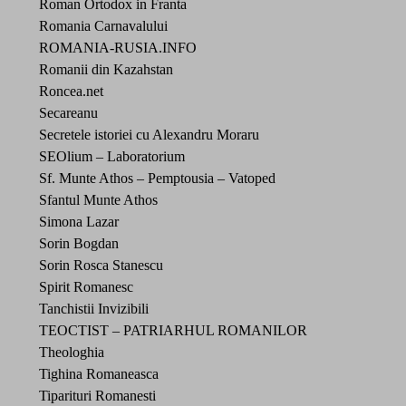
Roman Ortodox in Franta
Romania Carnavalului
ROMANIA-RUSIA.INFO
Romanii din Kazahstan
Roncea.net
Secareanu
Secretele istoriei cu Alexandru Moraru
SEOlium – Laboratorium
Sf. Munte Athos – Pemptousia – Vatoped
Sfantul Munte Athos
Simona Lazar
Sorin Bogdan
Sorin Rosca Stanescu
Spirit Romanesc
Tanchistii Invizibili
TEOCTIST – PATRIARHUL ROMANILOR
Theologhia
Tighina Romaneasca
Tiparituri Romanesti