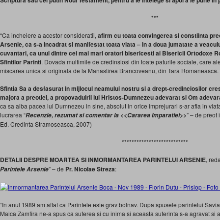
Scriptura sau cel putin Noul Testament, pentru a le intelege si apoi a le pune in 
***
“Ca incheiere a acestor consideratii,
afirm cu toata convingerea si constiinta pr
Arsenie, ca s-a incadrat si manifestat toata viata – in a doua jumatate a veacului 
cuvantari, ca unul dintre cei mai mari oratori bisericesti ai Bisericii Ortodox
Sfintilor Parinti
. Dovada multimile de credinsiosi din toate paturile sociale, care al
miscarea unica si originala de la Manastirea Brancoveanu, din Tara Romaneasca.
Sfintia Sa a desfasurat in mijlocul neamului nostru si a drept-credinciosilor cr
majora a preotiei, a propovaduirii lui Hristos-Dumnezeu adevarat si Om adevarat
ca sa aiba pacea lui Dumnezeu in sine, absolut in orice imprejurari s-ar afla in viat
lucrarea “
” – de preot
Recenzie, rezumat si comentar la <<Cararea Imparatiei>>
Ed. Credinta Stramoseasca, 2007)
***************************
DETALII DESPRE MOARTEA SI INMORMANTAREA PARINTELUI ARSENIE
, red
” – de
Pr. Nicolae Streza
:
Parintele Arsenie
“In anul 1989 am aflat ca Parintele este grav bolnav. Dupa spusele parintelui Savian
Maica Zamfira ne-a spus ca suferea si cu inima si aceasta suferinta s-a agravat si a d