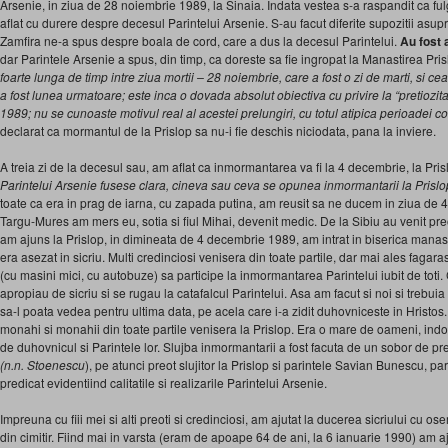
Arsenie, in ziua de 28 noiembrie 1989, la Sinaia. Indata vestea s-a raspandit ca fulger
aflat cu durere despre decesul Parintelui Arsenie. S-au facut diferite supozitii asup
Zamfira ne-a spus despre boala de cord, care a dus la decesul Parintelui.
Au fost 
dar Parintele Arsenie a spus, din timp, ca doreste sa fie ingropat la Manastirea Pri
foarte lunga de timp intre ziua mortii – 28 noiembrie, care a fost o zi de marti, si c
a fost lunea urmatoare; este inca o dovada absolut obiectiva cu privire la “pretiozita
1989; nu se cunoaste motivul real al acestei prelungiri, cu totul atipica perioadei
declarat ca mormantul de la Prislop sa nu-i fie deschis niciodata, pana la inviere.
A treia zi de la decesul sau, am aflat ca inmormantarea va fi la 4 decembrie, la Pri
Parintelui Arsenie fusese clara, cineva sau ceva se opunea inmormantarii la Prislop, 
toate ca era in prag de iarna, cu zapada putina, am reusit sa ne ducem in ziua de 4
Targu-Mures am mers eu, sotia si fiul Mihai, devenit medic. De la Sibiu au venit pre
am ajuns la Prislop, in dimineata de 4 decembrie 1989, am intrat in biserica manast
era asezat in sicriu. Multi credinciosi venisera din toate partile, dar mai ales fagara
(cu masini mici, cu autobuze) sa participe la inmormantarea Parintelui iubit de toti.
apropiau de sicriu si se rugau la catafalcul Parintelui. Asa am facut si noi si trebuia s
sa-l poata vedea pentru ultima data, pe acela care i-a zidit duhovniceste in Hristos. B
monahi si monahii din toate partile venisera la Prislop. Era o mare de oameni, indoli
de duhovnicul si Parintele lor. Slujba inmormantarii a fost facuta de un sobor de preo
(n.n. Stoenescu
), pe atunci preot slujitor la Prislop si parintele Savian Bunescu, 
predicat evidentiind calitatile si realizarile Parintelui Arsenie.
Impreuna cu fiii mei si alti preoti si credinciosi, am ajutat la ducerea sicriului cu o
din cimitir. Fiind mai in varsta (eram de apoape 64 de ani, la 6 ianuarie 1990) am aj