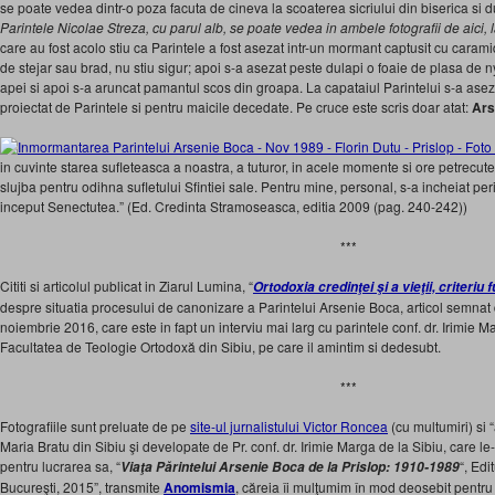
se poate vedea dintr-o poza facuta de cineva la scoaterea sicriului din biserica si du
Parintele Nicolae Streza, cu parul alb, se poate vedea in ambele fotografii de aici, 
care au fost acolo stiu ca Parintele a fost asezat intr-un mormant captusit cu caram
de stejar sau brad, nu stiu sigur; apoi s-a asezat peste dulapi o foaie de plasa de 
apei si apoi s-a aruncat pamantul scos din groapa. La capataiul Parintelui s-a as
proiectat de Parintele si pentru maicile decedate. Pe cruce este scris doar atat:
Ars
in cuvinte starea sufleteasca a noastra, a tuturor, in acele momente si ore petrecute
slujba pentru odihna sufletului Sfintiei sale. Pentru mine, personal, s-a incheiat peri
inceput Senectutea.” (Ed. Credinta Stramoseasca, editia 2009 (pag. 240-242))
***
Cititi si articolul publicat in Ziarul Lumina, “
Ortodoxia credinţei şi a vieţii, criter
despre situatia procesului de canonizare a Parintelui Arsenie Boca, articol semnat
noiembrie 2016, care este in fapt un interviu mai larg cu parintele conf. dr. Irimie 
Facultatea de Teologie Ortodoxă din Sibiu, pe care il amintim si dedesubt.
***
Fotografiile sunt preluate de pe
site-ul jurnalistului Victor Roncea
(cu multumiri) si 
Maria Bratu din Sibiu şi developate de Pr. conf. dr. Irimie Marga de la Sibiu, care le-
pentru lucrarea sa, “
“, Edi
Viaţa Părintelui Arsenie Boca de la Prislop: 1910-1989
Bucureşti, 2015”, transmite
Anomismia
, căreia îi mulţumim în mod deosebit pentru 