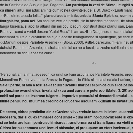
de la Sambata de Sus, din jud. Fagaras.
Am participat la zeci de Sfinte Liturghii
ca nimeni altul
; imi aduc aminte cum rostea cuvintele, de la Sf. Diac: <<Luati manca
<<Beti dintru acesta toti…”,
plansul acela mistic, unic, la Sfanta Epicleza, cum n-
liturghisitor, pana azi
. Am ascultat zeci de predici, fie in biserica manastirii, fie a
langa biserica, si apoi la altarul din mijlocul padurii, construit dupa planul sau. L-
Brasov – cand a vorbit despre “Calul Rosu”. L-am auzit la Draganescu, dand sfaturi
insemnat multe din cuvintele sale, din aceste teologumene si apoftegme, pe care le
<<Marturii despre Parintele Arsenie>> (Sibiu, 2003). Astfel, oarecum, mi-am insusit 
duhului Parintelui Arsenie, ce strabate din tot ce ne-a lasat, ca zestre spirituala 
indeamna sa scriu aceasta carte.”
***
“Personal, am afirmat adeseori, ca unul ce l-am ascultat pe Parintele Arsenie, predi
Manastirea Brancoveanu, la Brasov, la Fagaras, la Sibiu si in satul natala Ludisor,
Sale tiparite, si alta a fost sa-i asculti cuvantul inaripat si plin de duh si de pato
profunzime evanghelica, invatand <<ca unul care are putere>> (Matei, 3, 29) ade
ochii sai parea ca izvorasc fulgere – impotriva pacatului si decaderii omului – si
iubire pentru noi, multimea credinciosilor, care-l ascultam <<uimiti de invatatur
De aceea, citirea predicilor din <<Cuvinte vii>> trebuie facuta in liniste, cu cred
necesara, dar si cu examinarea constiintei – cum stam noi duhovniceste si obiec
si ce hotarare luam pentru schimbarea, transformarea si transfigurarea vietii n
Citirea lor nu seamana unei lecturi obisnuite, ci presupune un efort intelectual, 