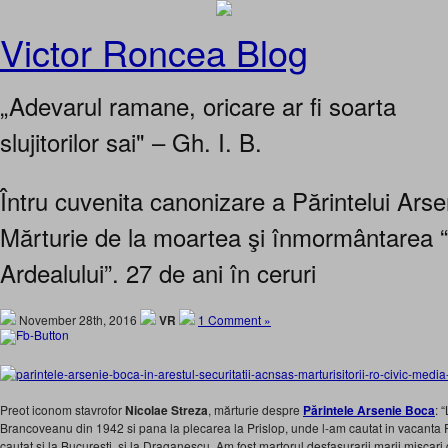
Victor Roncea Blog
„Adevarul ramane, oricare ar fi soarta
slujitorilor sai" – Gh. I. B.
Întru cuvenita canonizare a Părintelui Ars
Mărturie de la moartea şi înmormântarea “
Ardealului”. 27 de ani în ceruri
November 28th, 2016
VR
1 Comment »
Preot iconom stavrofor
Nicolae Streza
, mărturie despre
Părintele Arsenie Boca
: 
Brancoveanu din 1942 si pana la plecarea la Prislop, unde l-am cautat in vacanta Pa
cautat si la Bucuresti, si la Draganescu. Am fost martorul desfasurarii marii miscari