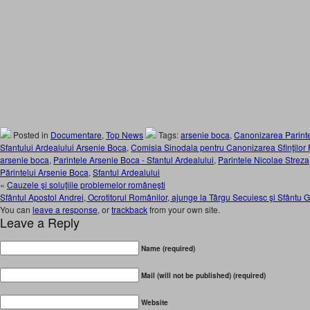
Posted in
Documentare
,
Top News
Tags:
arsenie boca
,
Canonizarea Parinte
Sfantului Ardealului Arsenie Boca
,
Comisia Sinodala pentru Canonizarea Sfinţilor
arsenie boca
,
Parintele Arsenie Boca - Sfantul Ardealului
,
Parintele Nicolae Streza
Părintelui Arsenie Boca
,
Sfantul Ardealului
«
Cauzele şi soluţiile problemelor româneşti
Sfântul Apostol Andrei, Ocrotitorul Românilor, ajunge la Târgu Secuiesc şi Sfântu
You can
leave a response
, or
trackback
from your own site.
Leave a Reply
Name (required)
Mail (will not be published) (required)
Website