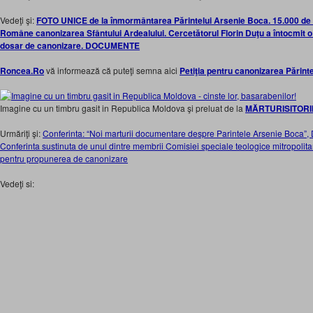
Vedeţi şi:
FOTO UNICE de la înmormântarea Părintelui Arsenie Boca. 15.000 de r
Române canonizarea Sfântului Ardealului. Cercetătorul Florin Duţu a întocmit o 
dosar de canonizare. DOCUMENTE
Roncea.Ro
vă informează că puteţi semna aici
Petiţia pentru canonizarea Părint
Imagine cu un timbru gasit in Republica Moldova şi preluat de la
MĂRTURISITORI
Urmăriţi şi:
Conferinta: “Noi marturii documentare despre Parintele Arsenie Boca”,
Conferinta sustinuta de unul dintre membrii Comisiei speciale teologice mitropoli
pentru propunerea de canonizare
Vedeţi si: