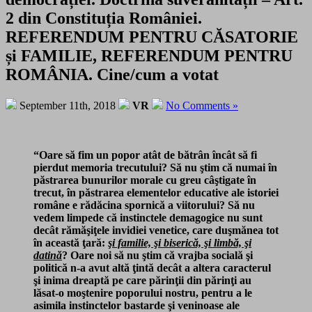
2 din Constituția României.
REFERENDUM PENTRU CĂSATORIE
și FAMILIE, REFERENDUM PENTRU
ROMÂNIA. Cine/cum a votat
September 11th, 2018
VR
No Comments »
“Oare să fim un popor atât de bătrân încât să fi
pierdut memoria trecutului? Să nu ştim că numai în
păstrarea bunurilor morale cu greu câştigate în
trecut, în păstrarea elementelor educative ale istoriei
române e rădăcina spornică a viitorului? Să nu
vedem limpede că instinctele demagogice nu sunt
decât rămăşiţele invidiei venetice, care duşmănea tot
în această ţară:
şi familie, şi biserică, şi limbă, şi
datină
? Oare noi să nu ştim că vrajba socială şi
politică n-a avut altă ţintă decât a altera caracterul
şi inima dreaptă pe care părinţii din părinţi au
lăsat-o moştenire poporului nostru, pentru a le
asimila instinctelor bastarde şi veninoase ale