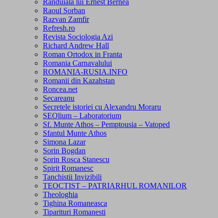
Randuiala lui Ernest Bernea
Raoul Sorban
Razvan Zamfir
Refresh.ro
Revista Sociologia Azi
Richard Andrew Hall
Roman Ortodox in Franta
Romania Carnavalului
ROMANIA-RUSIA.INFO
Romanii din Kazahstan
Roncea.net
Secareanu
Secretele istoriei cu Alexandru Moraru
SEOlium – Laboratorium
Sf. Munte Athos – Pemptousia – Vatoped
Sfantul Munte Athos
Simona Lazar
Sorin Bogdan
Sorin Rosca Stanescu
Spirit Romanesc
Tanchistii Invizibili
TEOCTIST – PATRIARHUL ROMANILOR
Theologhia
Tighina Romaneasca
Tiparituri Romanesti