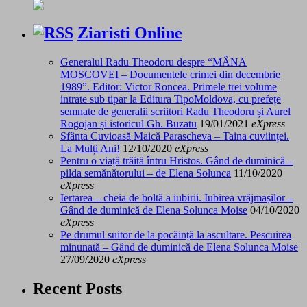
Ziaristi Online
Generalul Radu Theodoru despre “MÂNA
MOSCOVEI – Documentele crimei din decembrie
1989”. Editor: Victor Roncea. Primele trei volume
intrate sub tipar la Editura TipoMoldova, cu prefețe
semnate de generalii scriitori Radu Theodoru și Aurel
Rogojan și istoricul Gh. Buzatu
19/01/2021
eXpress
Sfânta Cuvioasă Maică Parascheva – Taina cuviinței.
La Mulți Ani!
12/10/2020
eXpress
Pentru o viață trăită întru Hristos. Gând de duminică –
pilda semănătorului – de Elena Solunca
11/10/2020
eXpress
Iertarea – cheia de boltă a iubirii. Iubirea vrăjmașilor –
Gând de duminică de Elena Solunca Moise
04/10/2020
eXpress
Pe drumul suitor de la pocăință la ascultare. Pescuirea
minunată – Gând de duminică de Elena Solunca Moise
27/09/2020
eXpress
Recent Posts