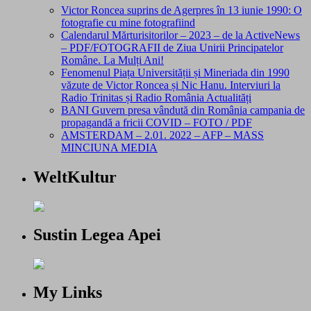
Victor Roncea suprins de Agerpres în 13 iunie 1990: O
fotografie cu mine fotografiind
Calendarul Mărturisitorilor – 2023 – de la ActiveNews
– PDF/FOTOGRAFII de Ziua Unirii Principatelor
Române. La Mulți Ani!
Fenomenul Piața Universității și Mineriada din 1990
văzute de Victor Roncea și Nic Hanu. Interviuri la
Radio Trinitas și Radio România Actualități
BANI Guvern presa vândută din România campania de
propagandă a fricii COVID – FOTO / PDF
AMSTERDAM – 2.01. 2022 – AFP – MASS
MINCIUNA MEDIA
WeltKultur
Sustin Legea Apei
My Links