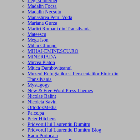
Legi si Internet
Madalin Focsa
Madalin Necsutu
Manastirea Petru Voda
Mariana Gurza
Martiri Romani din Transilvania
Mateescu
Mega Ison
Mihai Ghimpu
MIHAI-EMINESCU.RO
MINERIADA
Mircea Platon
Mitica Damboviteanul
Muzeul Refugiatilor si Persecutatilor Etnic din
Transilvania
Mystagogy
New & Free Word Press Themes
Nicolae Balint
Nicoleta Savin
OrtodoxMedia
Pa.ce.pa
Peter Hitchens
Pridvorul lui Laurentiu Dumitru
Pridvorul lui Laurentiu Dumitru Blog
Radu Portocala