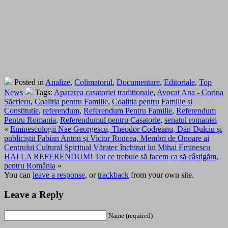
Posted in
Analize
,
Colimatorul
,
Documentare
,
Editoriale
,
Top
News
Tags:
Apararea casatoriei traditionale
,
Avocat Ana - Corina
Săcrieru
,
Coalitia pentru Familie
,
Coalitia pentru Familie si
Constitutie
,
referendum
,
Referendum Pentru Familie
,
Referendum
Pentru Romania
,
Referendumul pentru Casatorie
,
senatul romaniei
«
Eminescologii Nae Georgescu, Theodor Codreanu, Dan Dulciu și
publiciștii Fabian Anton și Victor Roncea, Membri de Onoare ai
Centrului Cultural Spiritual Văratec închinat lui Mihai Eminescu
HAI LA REFERENDUM! Tot ce trebuie să facem ca să câștigăm,
pentru România
»
You can
leave a response
, or
trackback
from your own site.
Leave a Reply
Name (required)