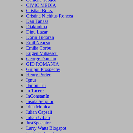
CIVIC MEDIA
Cristian Botez
Cristina Nichitus Roncea
Dan Tanasa
Diakonima
Dinu Lazar
Dorin Tudoran
Emil Neacsu
Emilia Corbu
Eugen Mihaescu
George Damian
GID ROMANIA
Grupul Prospectiv
Henry Porter
Ignus
Ilarion Tiu
In Tacere
InConstanIn
Insula Serpilor
Irina Monica
Iulian Capsali
Iulian Urban
JustSpectator
Larry Watts Blogspot