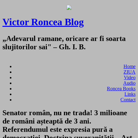
Victor Roncea Blog
„Adevarul ramane, oricare ar fi soarta
slujitorilor sai" – Gh. I. B.
Home
ZIUA
Video
Audio
Roncea Books
Links
Contact
Senator român, nu ne trada! 3 milioane
de români așteaptă de 3 ani.
Referendumul este expresia pură a
democrației. Doctrina suveranității – Art.