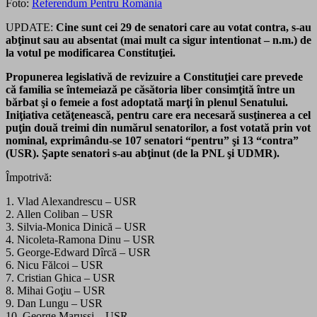
Foto:
Referendum Pentru România
UPDATE:
Cine sunt cei 29 de senatori care au votat contra, s-au
abţinut sau au absentat (mai mult ca sigur intentionat – n.m.) de
la votul pe modificarea Constituţiei.
Propunerea legislativă de revizuire a Constituţiei care prevede
că familia se întemeiază pe căsătoria liber consimţită într
e un
bărbat şi o femeie a fost adoptată marţi în plenul Senatului.
Iniţiativa cetăţenească, pentru care era necesară susţinerea a cel
puţin două treimi din numărul senatorilor, a fost votată prin vot
nominal, exprimându-se 107 senatori “pentru” şi 13 “contra”
(USR). Şapte senatori s-au abţinut (de la PNL şi UDMR).
Împotrivă:
1. Vlad Alexandrescu – USR
2. Allen Coliban – USR
3. Silvia-Monica Dinică – USR
4. Nicoleta-Ramona Dinu – USR
5. George-Edward Dîrcă – USR
6. Nicu Fălcoi – USR
7. Cristian Ghica – USR
8. Mihai Goţiu – USR
9. Dan Lungu – USR
10. George Marussi – USR