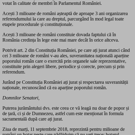
votat în calitate de membri în Parlamentul României.
Acești 3 milioane de români așteaptă de aproape 3 ani organizarea
referendumului la care au dreptul, parcurgând în mod legal toate
etapele procedurale și constituționale.
Acești 3 milioane de români constituie dovada faptului că în
România credința în lege este mai mare decât în orice altceva.
Potrivit art. 2 din Constituția României, pe care ați jurat atunci când
cei 3 milioane de români v-au ales, suveranitatea națională aparține
poporului român care o exercită prin organele sale reprezentative,
constituite prin alegeri libere, periodice și corecte, precum și prin
referendum.
Jurând pe Constituția României ați jurat și respectarea suveranității
naționale, recunoscând că ea aparține poporului român.
Domnilor Senatori,
Puterea jurământului dvs. este ceea ce vă leagă nu doar de popor și
de țară, ci și de Dumnezeu, astfel cum este menționat în formula
sacramentală după care ați jurat.
Ziua de marți, 11 septembrie 2018, reprezintă pentru milioane de
români un hotar peste care nădăjduim că nu veți trece: hotarul