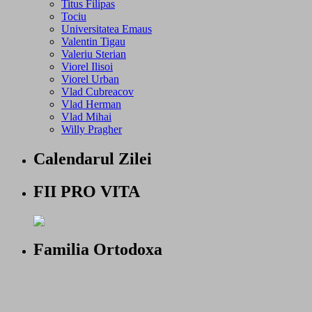
Titus Filipas
Tociu
Universitatea Emaus
Valentin Tigau
Valeriu Sterian
Viorel Ilisoi
Viorel Urban
Vlad Cubreacov
Vlad Herman
Vlad Mihai
Willy Pragher
Calendarul Zilei
FII PRO VITA
Familia Ortodoxa