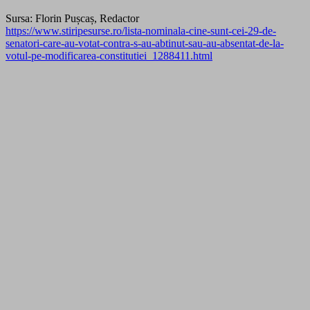
Sursa: Florin Pușcaș, Redactor
https://
www.stiripesurse.ro/
lista-nominala-cine-sunt-ce
i-29-de-
senatori-care-au-v
otat-contra-s-au-abtinut-s
au-au-absentat-de-la-
votul
-pe-modificarea-constituti
ei_1288411.html