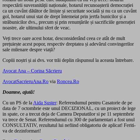
respectării suveranității naționale, hotarul recunoașterii democrației
ca un cuvânt dătător de liniște și securitate socială și nu ca un cuvânt
gol, hotarul unui stat de drept întemeiat prin jertfa bunicilor și a
străbunicilor dvs., precum și prin renunțările și sacrificiile generației
noastre, ale ultimului sfert de veac.
Veți trece oare acest hotar, desconsiderând ceea ce atât de mult
prețuiește acest popor, respectiv dreptatea și adevărul convingerilor
sale milenare despre viață?
Copiii noștri și ai dvs. vor trăi deplin răspunsul la aceasta întrebare.
Avocat Ana – Corina Săcrieru
AvocatSacrieruAna.Ro
via
Roncea.Ro
Doamne, ajută!
Cu un PS de la
Aida Suster
: Referendumul pentru Casatorie de pe
data de 7 octombrie este unul DECIZIONAL, cu un proiect de lege
in spate, ce a trecut deja de Camera Deputatilor si pe 11 septembrie
va
trece de Senat. Referendumul cu 300 de parlamentari a fost unul
CONSULTATIV, rezultatul lui nefiind obligatoriu de aplicat! Feriti-
va de dezinformari!