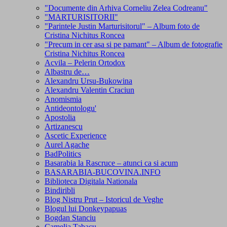
"Documente din Arhiva Corneliu Zelea Codreanu"
"MARTURISITORII"
"Parintele Justin Marturisitorul" – Album foto de
Cristina Nichitus Roncea
"Precum in cer asa si pe pamant" – Album de fotografie
Cristina Nichitus Roncea
Acvila – Pelerin Ortodox
Albastru de…
Alexandru Ursu-Bukowina
Alexandru Valentin Craciun
Anomismia
Antideontologu'
Apostolia
Artizanescu
Ascetic Experience
Aurel Agache
BadPolitics
Basarabia la Rascruce – atunci ca si acum
BASARABIA-BUCOVINA.INFO
Biblioteca Digitala Nationala
Bindiribli
Blog Nistru Prut – Istoricul de Veghe
Blogul lui Donkeypapuas
Bogdan Stanciu
Camelia Tabacu