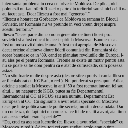
interesanta problema in ceea ce priveste Moldova. De pilda, nici
polonezii nu i-au oferit Rusiei o parte din teritoriul sau si nici cehii n-
au facut asta. Doar Iliescu a fost mai “generos”.”
“Iliescu a hotarat cu Gorbaciov ca Moldova sa ramana in Blocul
Sovietic, iar Romania nu va pretinde in veci vreun drept asupra
acestui teritoriu.”
Iliescu “facea parte dintr-o noua generatie de tineri lideri pro-
sovietici si a fost educat in acest spirit la Moscova. Banuiesc ca a
fost un moscovit dintotdeauna. A fost mai apropiat de Moscova
decat oricine altcineva dintre liderii comunisti din Romania si de
aceea banuiesc ca in ’89, cand se planuiau revolutiile din Europa, l-
au ales pe el pentru Romania. Trebuie sa existe un motiv pentru asta,
nu se poate sa fie doar pentru ca e atat de cumsecade, cum pozeaza
astazi.”
“Nu stiu foarte multe despre asta (despre stirea potrivit careia Iliescu
ar fi colaborat cu KGB-ul, n.red.). Nu pot decat sa presupun. Adica,
oricine a studiat la Moscova in anii ’50 a fost recrutat intr-un fel sau
altul… nu neaparat de KGB, putea sa fie Departamentul
International al CC al PCUS sau asa numitul Departament Est
European al CC. Cu siguranta a avut relatii speciale cu Moscova –
daca pe linie politica sau de politie secreta, nu stiu deocamdata. Dar
nu conteaza, de fapt nici nu conteaza ce fel de relatii a avut, atat timp
cat aceste relatii erau “speciale””.
“Da, cred ca asa stau lucrurile (ca Iliescu a avut relatii “speciale” cu
Moscova, n.red.). Adica, toti cei care studiau acolo erau o tinta