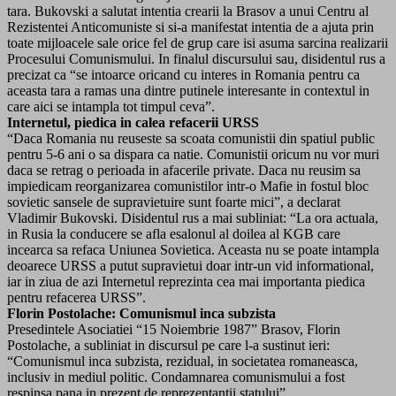
tara. Bukovski a salutat intentia crearii la Brasov a unui Centru al
Rezistentei Anticomuniste si si-a manifestat intentia de a ajuta prin
toate mijloacele sale orice fel de grup care isi asuma sarcina realizarii
Procesului Comunismului. In finalul discursului sau, disidentul rus a
precizat ca “se intoarce oricand cu interes in Romania pentru ca
aceasta tara a ramas una dintre putinele interesante in contextul in
care aici se intampla tot timpul ceva”.
Internetul, piedica in calea refacerii URSS
“Daca Romania nu reuseste sa scoata comunistii din spatiul public
pentru 5-6 ani o sa dispara ca natie. Comunistii oricum nu vor muri
daca se retrag o perioada in afacerile private. Daca nu reusim sa
impiedicam reorganizarea comunistilor intr-o Mafie in fostul bloc
sovietic sansele de supravietuire sunt foarte mici”, a declarat
Vladimir Bukovski. Disidentul rus a mai subliniat: “La ora actuala,
in Rusia la conducere se afla esalonul al doilea al KGB care
incearca sa refaca Uniunea Sovietica. Aceasta nu se poate intampla
deoarece URSS a putut supravietui doar intr-un vid informational,
iar in ziua de azi Internetul reprezinta cea mai importanta piedica
pentru refacerea URSS”.
Florin Postolache: Comunismul inca subzista
Presedintele Asociatiei “15 Noiembrie 1987” Brasov, Florin
Postolache, a subliniat in discursul pe care l-a sustinut ieri:
“Comunismul inca subzista, rezidual, in societatea romaneasca,
inclusiv in mediul politic. Condamnarea comunismului a fost
respinsa pana in prezent de reprezentantii statului”.