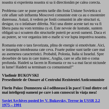
noastra si experienta noastra si sa ii directionăm pe calea corecta.
Problema care se pune pentru tarile din fosta Uniune Sovietica si
cele aflate sub influenta Moscovei comuniste este ca au o mostenire
dureroasa. Astazi, ii vedem pe fostii comunisti in alte structuri si,
desigur, cu o infatisare diferita. Nici una dintre aceste tari nu va fi
libera pana nu vom termina cu ei. Este nevoie de lustratie, suntem
obligati sa-i scoatem din structurile puterii pe acesti oameni. Daca ei
au putere, se vor organiza intr-o mafie si vor lupta impotriva noastra.
Romania este o tara favorizata, plina de energie si emotivitate. Aici,
se intampla intotdeauna cate ceva. Foarte putine sunt tarile care mai
au asemenea caracteristici. Probabil, Polonia, Italia si Israelul. Spre
deosebire de tara in care traiesc, Anglia, care se afla intr-o coma
profunda. Haideti sa facem in Romania ce nu s-a mai facut niciunde
in lume! Haideti sa terminam cu comunismul!”
Vladimir BUKOVSKI
Presedintele de Onoare al Centrului Rezistentei Anticomuniste
Florin Palas: Dumnezeu să-l odihnească în pace! Unul dintre cei
mai inteligenţi oameni pe care i-am cunoscut în viaţa mea!
Soviet Archives posted by V. Bukovsky. Terror in USSR 2.2
1975 – 1991