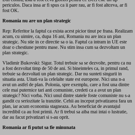
periculos. Daca insa ar fi spus ca ii pare rau, ar fi fost altceva, ar fi
fost OK.
Romania nu are un plan strategic
Rep: Referitor la faptul ca exista acest picior tinut pe frana. Realizam
acum, cu uimire, ca, dupa 16 ani, Romania nu are inca un plan
strategic. Nu stie in ce directie sa o ia. Faptul ca intram in UE este
doar o chestiune pentru mase. Nu stim insa cum sa dezvoltam un
plan strategic.
Vladimir Bukovski: Sigur. Totul trebuie sa se dezvolte, pentru ca nu
a fost dezvoltat timp de 50 de ani. Si bineinteles ca, in primul rand,
trebuie sa dezvoltati un plan strategic. Dar nu sunteti singurii in
situatia asta. Uitati-va la celelalte state est europene. Nici una n-a
avut un astfel de plan. Polonia, spre exemplu, care a fost una dintre
cele mai puternice tari anti comuniste, credeti ca a avut un plan
strategic? Nici vorba. Nici unul dintre statele foste comuniste nu s-a
gandit cu seriozitate la tranzitie. Cehii au inceput privatizarea fara un
plan, iar acum economia stagneaza. Au beneficiat de avantajul
incredibil ca au fost primii. Ar fi trebui sa aiba mai intai o lustratie,
dar au facut privatizari si s-au oprit.
Romania ar fi putut sa fie minunata