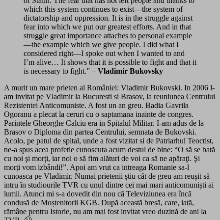
of Stalin. The fear that has not left people and thanks to
which this system continues to exist—the system of
dictatorship and oppression. It is in the struggle against
fear into which we put our greatest efforts. And in that
struggle great importance attaches to personal example
—the example which we give people. I did what I
considered right—I spoke out when I wanted to and
I’m alive… It shows that it is possible to fight and that it
is necessary to fight.” –
Vladimir Bukovsky
A murit un mare prieten al României: Vladimir Bukovski. In 2006 l-
am invitat pe Vladimir la Bucuresti si Brasov, la reuniunea Centrului
Rezistentei Anticomuniste. A fost un an greu. Badia Gavrila
Ogoranu a plecat la ceruri cu o saptamana inainte de congres.
Parintele Gheorghe Calciu era in Spitalul Militar. I-am adus de la
Brasov o Diploma din partea Centrului, semnata de Bukovski.
Acolo, pe patul de spital, unde a fost vizitat si de Patriarhul Teoctist,
ne-a spus acea profetie cunoscuta acum destul de bine: “O să se bată
cu noi şi morţi, iar noi o să fim alături de voi ca să ne apăraţi. Şi
morţi vom izbândi!”. Apoi am vrut ca intreaga Romanie sa-l
cunoasca pe Vladimir. Numai prietenii știu cât de greu am reușit să
intru în studiourile TVR cu unul dintre cei mai mari anticomuniști ai
lumii. Atunci mi s-a dovedit din nou că Televiziunea era încă
condusă de Moștenitorii KGB. După această breșă, care, iată,
rămâne pentru Istorie, nu am mai fost invitat vreo duzină de ani la