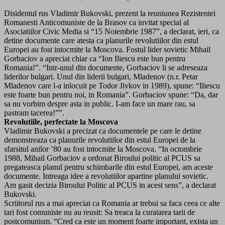
Disidentul rus Vladimir Bukovski, prezent la reuniunea Rezistentei
Romanesti Anticomuniste de la Brasov ca invitat special al
Asociatiilor Civic Media si “15 Noiembrie 1987”, a declarat, ieri, ca
detine documente care atesta ca planurile revolutiilor din estul
Europei au fost intocmite la Moscova. Fostul lider sovietic Mihail
Gorbaciov a apreciat chiar ca “Ion Iliescu este bun pentru
Romania!”. “Intr-unul din documente, Gorbaciov li se adreseaza
liderilor bulgari. Unul din liderii bulgari, Mladenov (n.r. Petar
Mladenov care l-a inlocuit pe Todor Jivkov in 1989), spune: “Iliescu
este foarte bun pentru noi, in Romania”. Gorbaciov spune: “Da, dar
sa nu vorbim despre asta in public. I-am face un mare rau, sa
pastram tacerea!””.
Revolutiile, perfectate la Moscova
Vladimir Bukovski a precizat ca documentele pe care le detine
demonstreaza ca planurile revolutiilor din estul Europei de la
sfarsitul anilor ’80 au fost intocmite la Moscova. “In octombrie
1988, Mihail Gorbaciov a ordonat Biroului politic al PCUS sa
pregateasca planul pentru schimbarile din estul Europei, am aceste
documente. Intreaga idee a revolutiilor apartine planului sovietic.
Am gasit decizia Biroului Politic al PCUS in acest sens”, a declarat
Bukovski.
Scriitorul rus a mai apreciat ca Romania ar trebui sa faca ceea ce alte
tari fost comuniste nu au reusit: Sa treaca la curatarea tarii de
postcomunism. “Cred ca este un moment foarte important, exista un