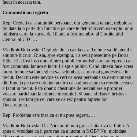
facut in aceasta tara.
Comunistii nu regreta
Rep: Credeti ca si anumite persoane, din generatia tanara, trebuie sa
fie date la o parte din functiile pe care le detin? Avem exemplul unui
ministru care, la varsta de 18 ani, a fost membru al Comitetului
Central al UTC…
Vladimir Bukovski: Depinde de la caz la caz. Trebuie sa fiti atenti la
anumite lucruri. Rusia, spre exemplu, l-a avut presedinte pe Boris
Eltin. El a fost insa unul dintre putinii comunisti care au regretat ca a
fost comunist. Iar acest lucru l-a spus public. Cand cineva face acest
lucru, trebuie sa intelegi ca s-a schimbat, ca nu mai gandeste ca in
trecut. Deci nu este nevoie sa ceri ca acea persoana sa demisioneze
din functia pe care o detine pentru ca a ajuns acum sa regrete ceea ce
a facut in trecut. Este doar o chestiune de reevaluare a propriei
voastre participari la crimele trecutului. Si pana si Iisus Christos a
spus sa ii iertam pe cei care se caiesc pentru faptele lor.
Daca regreta…
Rep: Problema este insa ca ei nu prea regreta….
Vladimir Bukovski: Da. Nici unul nu regreta. Uitati-va la Putin. A
spus el vreodata ca ii pare rau ca a lucrat in KGB? Nu, niciodata.
Din contra, asta a fost ceva glorios pentru el. Deci este un tip