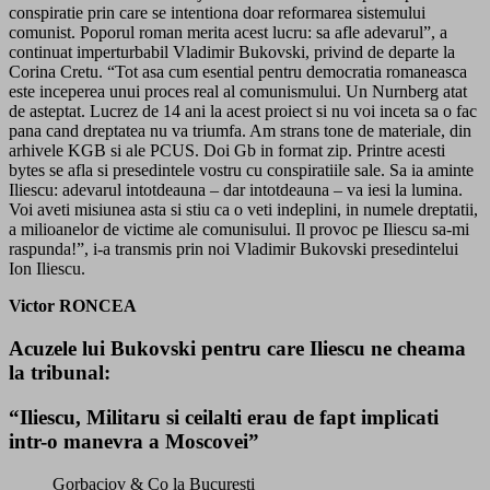
conspiratie prin care se intentiona doar reformarea sistemului
comunist. Poporul roman merita acest lucru: sa afle adevarul”, a
continuat imperturbabil Vladimir Bukovski, privind de departe la
Corina Cretu. “Tot asa cum esential pentru democratia romaneasca
este inceperea unui proces real al comunismului. Un Nurnberg atat
de asteptat. Lucrez de 14 ani la acest proiect si nu voi inceta sa o fac
pana cand dreptatea nu va triumfa. Am strans tone de materiale, din
arhivele KGB si ale PCUS. Doi Gb in format zip. Printre acesti
bytes se afla si presedintele vostru cu conspiratiile sale. Sa ia aminte
Iliescu: adevarul intotdeauna – dar intotdeauna – va iesi la lumina.
Voi aveti misiunea asta si stiu ca o veti indeplini, in numele dreptatii,
a milioanelor de victime ale comunisului. Il provoc pe Iliescu sa-mi
raspunda!”, i-a transmis prin noi Vladimir Bukovski presedintelui
Ion Iliescu.
Victor RONCEA
Acuzele lui Bukovski pentru care Iliescu ne cheama
la tribunal
:
“Iliescu, Militaru si ceilalti erau de fapt implicati
intr-o manevra a Moscovei”
Gorbaciov & Co la Bucuresti