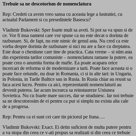
Trebuie sa ne descotorism de nomenclatura
Rep: Credeti ca avem vreo sansa cu aceasta lege a lustratiei, cu
actualul Parlament si cu presedintele Basescu?
Vladimir Bukovski: Sper foarte mult sa aveti. Si pot sa va spun si de
ce. Vor fi insa oameni care vor spune ca nu este decat o dorinta de
razbunare. Si, de fapt, nu este nimic de genul asta. Nu cred ca este
vorba despre dorinta de razbunare si nici nu are a face cu dreptatea.
Este doar o chestiune care tine de practica. Cata vreme – si stim asta
din experienta tarilor comuniste – nomenclatura ramane la putere, ea
poate crea o anumita forma de mafie. Ea poate acapara orice
incercari de reforma si de modernizare a tarii. Poate face aceasta si o
poate face oriunde, nu doar in Romania, ci si in alte tari: in Ungaria,
in Polonia, in Tarile Baltice sau in Rusia. In Rusia chiar au reusit sa
faca acest lucru. Pentru ca aici, reprezentantii nomenclaturii au
devenit puterea. Iar acum incearca sa reinstaureze Uniunea
Sovietica. Nu cu foarte mare succes, dar se straduiesc. Iar noi trebuie
sa ne descotorosim de ei pentru ca pur si simplu nu exista alta cale
de a progresa.
Rep: Pentru ca ei sunt cei care tin piciorul pe frana….
Vladimir Bukovski: Exact. Ei detin suficient de multa putere pentru
a va stopa din ceea ce v-ati propus sa realizati si din ceea ce trebuie