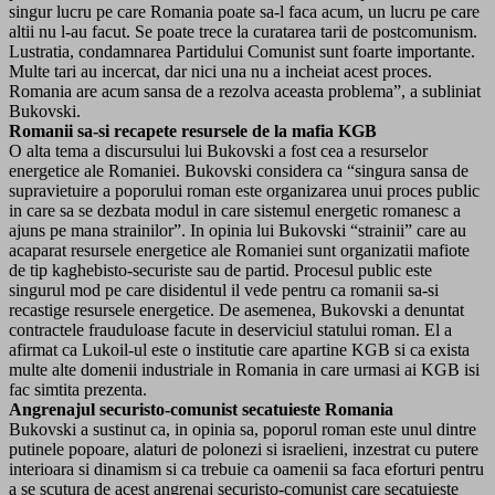
singur lucru pe care Romania poate sa-l faca acum, un lucru pe care
altii nu l-au facut. Se poate trece la curatarea tarii de postcomunism.
Lustratia, condamnarea Partidului Comunist sunt foarte importante.
Multe tari au incercat, dar nici una nu a incheiat acest proces.
Romania are acum sansa de a rezolva aceasta problema”, a subliniat
Bukovski.
Romanii sa-si recapete resursele de la mafia KGB
O alta tema a discursului lui Bukovski a fost cea a resurselor
energetice ale Romaniei. Bukovski considera ca “singura sansa de
supravietuire a poporului roman este organizarea unui proces public
in care sa se dezbata modul in care sistemul energetic romanesc a
ajuns pe mana strainilor”. In opinia lui Bukovski “strainii” care au
acaparat resursele energetice ale Romaniei sunt organizatii mafiote
de tip kaghebisto-securiste sau de partid. Procesul public este
singurul mod pe care disidentul il vede pentru ca romanii sa-si
recastige resursele energetice. De asemenea, Bukovski a denuntat
contractele frauduloase facute in deserviciul statului roman. El a
afirmat ca Lukoil-ul este o institutie care apartine KGB si ca exista
multe alte domenii industriale in Romania in care urmasi ai KGB isi
fac simtita prezenta.
Angrenajul securisto-comunist secatuieste Romania
Bukovski a sustinut ca, in opinia sa, poporul roman este unul dintre
putinele popoare, alaturi de polonezi si israelieni, inzestrat cu putere
interioara si dinamism si ca trebuie ca oamenii sa faca eforturi pentru
a se scutura de acest angrenaj securisto-comunist care secatuieste