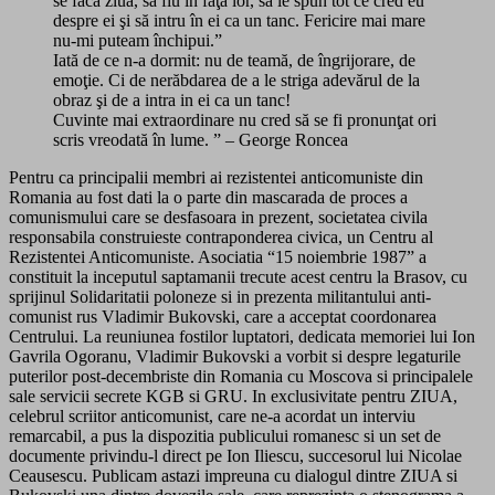
se facă ziuă, să fiu în faţa lor, să le spun tot ce cred eu
despre ei şi să intru în ei ca un tanc. Fericire mai mare
nu-mi puteam închipui.”
Iată de ce n-a dormit: nu de teamă, de îngrijorare, de
emoţie. Ci de nerăbdarea de a le striga adevărul de la
obraz şi de a intra in ei ca un tanc!
Cuvinte mai extraordinare nu cred să se fi pronunţat ori
scris vreodată în lume. ” – George Roncea
Pentru ca principalii membri ai rezistentei anticomuniste din
Romania au fost dati la o parte din mascarada de proces a
comunismului care se desfasoara in prezent, societatea civila
responsabila construieste contraponderea civica, un Centru al
Rezistentei Anticomuniste. Asociatia “15 noiembrie 1987” a
constituit la inceputul saptamanii trecute acest centru la Brasov, cu
sprijinul Solidaritatii poloneze si in prezenta militantului anti-
comunist rus Vladimir Bukovski, care a acceptat coordonarea
Centrului. La reuniunea fostilor luptatori, dedicata memoriei lui Ion
Gavrila Ogoranu, Vladimir Bukovski a vorbit si despre legaturile
puterilor post-decembriste din Romania cu Moscova si principalele
sale servicii secrete KGB si GRU. In exclusivitate pentru ZIUA,
celebrul scriitor anticomunist, care ne-a acordat un interviu
remarcabil, a pus la dispozitia publicului romanesc si un set de
documente privindu-l direct pe Ion Iliescu, succesorul lui Nicolae
Ceausescu. Publicam astazi impreuna cu dialogul dintre ZIUA si