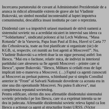
Incercarea purtatorului de cuvant al Administratiei Prezidentiale de a
arunca in ridicol afirmatiile extrem de grave ale lui Vladimir
Bukovski, un simbol mondial incontestabil al luptei impotriva
comunismului, descalifica insasi institutia pe care o reprezinta.
Disidentul care s-a impotrivit uriasei masinarii de strivit oameni a
sistemului sovietic nu a acredidat nicaieri in interviul sau ideea ca
“”Solidaritatea”, sindicatul polonez al lui Lech Wallessa, “Masa
Rotunda” de la Varsovia, Papa Ioan Paul al II-lea, Havel si Carta 77
din Cehoslovacia, toate au fost planificate si organizate (sic) de
KGB, si, respectiv, cei numiti au fost agenti ai Moscovei!”. Nu.
Vladimir Bukovski s-a referit doar la un sigur personaj astfel: Ion
Iliescu. “Mai era o factiune, relativ mica, de indivizi in interiorul
partidului care alesesera sa fie agentii Moscovei – printre care si
Iliescu”, spune Bukovski. “Iliescu, Militaru si ceilalti erau de fapt
implicati intr-o manevra a Moscovei. (…) Faptul ca agenti cunoscuti
ai Moscovei au preluat puterea, schimband pur si simplu Consiliul
anterior in “Front” al Salvarii Nationale dovedeste ca aceasta era in
sine una din operatiunile Moscovei. Nu putea fi altceva”, mai
completeaza reputatul sovietolog.
Pentru edificare, oferim din nou afirmatiile disidentului sistemului
sovietic privindu-l pe Ion Iliescu, care si-a exprimat intentia sa ne
dea in judecata. Afirmatiile dizidentului sovietic releva faptul ca Ion
Iliescu a actionat ca agent al structurilor fostei URSS. (Victor