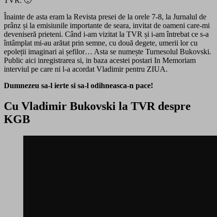
TVR. 🙂
Înainte de asta eram la Revista presei de la orele 7-8, la Jurnalul de
prânz și la emisiunile importante de seara, invitat de oameni care-mi
deveniseră prieteni. Când i-am vizitat la TVR și i-am întrebat ce s-a
întâmplat mi-au arătat prin semne, cu două degete, umerii lor cu
epoleții imaginari ai șefilor… Asta se numește Turnesolul Bukovski.
Public aici inregistrarea si, in baza acestei postari In Memoriam
interviul pe care ni l-a acordat Vladimir pentru ZIUA.
Dumnezeu sa-l ierte si sa-l odihneasca-n pace!
Cu Vladimir Bukovski la TVR despre
KGB