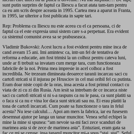
sunt putin surprins de faptul ca Iliescu a facut atata tam-tam pentru
ca eu am scris despre aceasta in 1995. Cartea mea a aparut in Franta,
in 1995, iar ulterior a fost publicata in sapte tari.
Rep: Problema cu Iliescu nu este aceea cu el ca persoana, ci de
faptul ca el este expresia unui sistem care s-a perpetuat. Era evident
ca sistemul comunist avea sa se prabuseasca.
Vladimir Bukovski: Acest lucru a fost evident pentru mine inca de
cand aveam 15 ani. Imi amintesc ca, intr-un fel de tentativa de
reforma a educatie, am fost trimisi la un colhoz pentru cateva luni,
unde ar fi trebuit sa invatam cum merge tara, cum functioneaza
fabricile de la noi. Prima mea impresie in acel colhoz a fost
incredibila. Ne trezeam dimineata deoarece taranii incarcau saci cu
cartofi stricati si il injurau pe Hrusciov in cel mai oribil fel cu putinta.
Eram doar niste copii de la oras, insa acesta a fost primul contact cu
viata de zi cu zi din Rusia. Am iesit sa intrebam de ce incarca niste
saci cu cartofi stricati si ni s-a raspuns ca nu le pasa, ca sunt platiti sa
o faca si ca nu e vina lor daca sunt stricati sau nu. Ei erau platiti la
tona de cartofi incarcati. Cum poate sa functioneze o tara in felul
acesta? Nu iese calculul… Apoi am mers la fabrica, iar eu fusesem
desemnat ajutor pe langa un tanar muncitor. Venea seful echipei la
mine la mine si spunea: “am nevoie sa-mi faci zece scanduri de
marimea asta si de zece de marimea asta”. Entuziast, eram gata sa
fac ce mi se ceruse, insa tanarul muncitor mi-a spus “stai, stai”. Seful