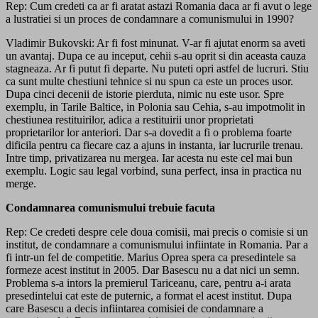
Rep: Cum credeti ca ar fi aratat astazi Romania daca ar fi avut o lege
a lustratiei si un proces de condamnare a comunismului in 1990?
Vladimir Bukovski: Ar fi fost minunat. V-ar fi ajutat enorm sa aveti
un avantaj. Dupa ce au inceput, cehii s-au oprit si din aceasta cauza
stagneaza. Ar fi putut fi departe. Nu puteti opri astfel de lucruri. Stiu
ca sunt multe chestiuni tehnice si nu spun ca este un proces usor.
Dupa cinci decenii de istorie pierduta, nimic nu este usor. Spre
exemplu, in Tarile Baltice, in Polonia sau Cehia, s-au impotmolit in
chestiunea restituirilor, adica a restituirii unor proprietati
proprietarilor lor anteriori. Dar s-a dovedit a fi o problema foarte
dificila pentru ca fiecare caz a ajuns in instanta, iar lucrurile trenau.
Intre timp, privatizarea nu mergea. Iar acesta nu este cel mai bun
exemplu. Logic sau legal vorbind, suna perfect, insa in practica nu
merge.
Condamnarea comunismului trebuie facuta
Rep: Ce credeti despre cele doua comisii, mai precis o comisie si un
institut, de condamnare a comunismului infiintate in Romania. Par a
fi intr-un fel de competitie. Marius Oprea spera ca presedintele sa
formeze acest institut in 2005. Dar Basescu nu a dat nici un semn.
Problema s-a intors la premierul Tariceanu, care, pentru a-i arata
presedintelui cat este de puternic, a format el acest institut. Dupa
care Basescu a decis infiintarea comisiei de condamnare a