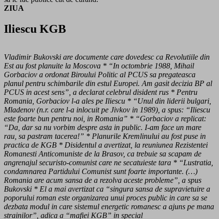
ZIUA
Iliescu KGB
Vladimir Bukovski are documente care dovedesc ca Revolutiile din
Est au fost planuite la Moscova * “In octombrie 1988, Mihail
Gorbaciov a ordonat Biroului Politic al PCUS sa pregateasca
planul pentru schimbarile din estul Europei. Am gasit decizia BP al
PCUS in acest sens”, a declarat celebrul disident rus * Pentru
Romania, Gorbaciov l-a ales pe Iliescu * “Unul din liderii bulgari,
Mladenov (n.r. care l-a inlocuit pe Jivkov in 1989), a spus: “Iliescu
este foarte bun pentru noi, in Romania” * “Gorbaciov a replicat:
“Da, dar sa nu vorbim despre asta in public. I-am face un mare
rau, sa pastram tacerea!” * Planurile Kremlinului au fost puse in
practica de KGB * Disidentul a avertizat, la reuniunea Rezistentei
Romanesti Anticomuniste de la Brasov, ca trebuie sa scapam de
angrenajul securisto-comunist care ne secatuieste tara * “Lustratia,
condamnarea Partidului Comunist sunt foarte importante. (…)
Romania are acum sansa de a rezolva aceste probleme”, a spus
Bukovski * El a mai avertizat ca “singura sansa de supravietuire a
poporului roman este organizarea unui proces public in care sa se
dezbata modul in care sistemul energetic romanesc a ajuns pe mana
strainilor”, adica a “mafiei KGB” in special