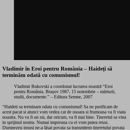
Vladimir în Eroi pentru România – Haideți să
terminăm odată cu comunismul!
Vladimir Bukovski a coordonat lucrarea noastră “Eroi
pentru România. Brașov 1987, 15 noiembrie – mărturii,
studii, documente.” – Editura Semne, 2007
“Haideti sa terminam odata cu comunismul! Sa ne purificam de
acest pacat si atunci vom vedea cat de usoara si frumoasa va fi viata
noastra. Nu va fi un rai, dar oricum, va fi mai bine. Tineretul sa vina
in sprijinul nostru. Numai impreuna cu ei vom putea reusi.
Dumnezeu insusi ne-a lăsat povata sa transmitem tineretului povata