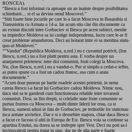
RONCEA).
“Iliescu a fost informat cu aproape un an inainte despre posibilitatea
schimbarii… si el sa devina omul Moscovei.”
“Stiti foarte bine jocurile pe care le-a facut Moscova in Basarabia si
Transnistria cu Armata a 14-a. Iar acum stiu clar din documente ca
au existat discutii intre Gorbaciov si Iliescu pe acest subiect, menite
sa impiedice Moldova sa isi castige independenta, lucru care le-ar fi
creat probleme amandurora. Deci au hotarat intre ei sa mentina statu-
quo-ul Moldovei.”
“”Vandut” (Republica Moldova, n.red.) nu e cuvantul potrivit, (Ion
Iliescu, n.red.) nu a fost platit pentru asta. E vorba despre un
aranjament prietenesc intre doi comunisti, fosti colegi la Moscova.
Nu, (Ion Iliescu, n.red.) nu a vandut-o. Pur si simplu a cedat-o ieftin,
as putea spune ca a fost un cadou fratesc, asa cum o arata
documentele.”
“Acum doar puneau pe hartie roadele acestei prietenii, in urma
careia Iliescu i-a facut lui Gorbaciov cadou Moldova. Nimic nou,
daca stai sa te gandesti cum functioneaza relatiile intre tovarasii
comunisti. Desi, sa fim drepti, si celelalte state foste comuniste se
purtau frumos cu Moscova – multi dintre liderii lor erau, ca si
Iliescu, oameni adusi in fata de Gorbaciov, pe teritoriile lor stationau
inca armate sovietice. Dar e si o deosebire majora, chiar daca Iliescu
a facut ce faceau si altii in Europa de Est. Iliescu voia sa continue sa
apartina Estului, nu dorea sa se indrepte spre Vest. Deci nu poti sa-l
invinovatesti pentru tratat in sine, dar pe de alta parte e foarte