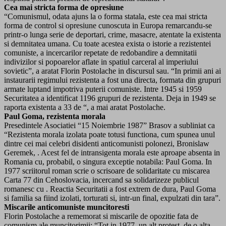
Cea mai stricta forma de opresiune
“Comunismul, odata ajuns la o forma statala, este cea mai stricta
forma de control si opresiune cunoscuta in Europa remarcandu-se
printr-o lunga serie de deportari, crime, masacre, atentate la existenta
si demnitatea umana. Cu toate acestea exista o istorie a rezistentei
comuniste, a incercarilor repetate de redobandire a demnitatii
indivizilor si popoarelor aflate in spatiul carceral al imperiului
sovietic”, a aratat Florin Postolache in discursul sau. “In primii ani ai
instaurarii regimului rezistenta a fost una directa, formata din grupuri
armate luptand impotriva puterii comuniste. Intre 1945 si 1959
Securitatea a identificat 1196 grupuri de rezistenta. Deja in 1949 se
raporta existenta a 33 de “, a mai aratat Postolache.
Paul Goma, rezistenta morala
Presedintele Asociatiei “15 Noiembrie 1987” Brasov a subliniat ca
“Rezistenta morala izolata poate totusi functiona, cum spunea unul
dintre cei mai celebri disidenti anticomunisti polonezi, Bronislaw
Geremek, . Acest fel de intransigenta morala este aproape absenta in
Romania cu, probabil, o singura exceptie notabila: Paul Goma. In
1977 scriitorul roman scrie o scrisoare de solidaritate cu miscarea
Carta 77 din Cehoslovacia, incercand sa solidarizeze publicul
romanesc cu . Reactia Securitatii a fost extrem de dura, Paul Goma
si familia sa fiind izolati, torturati si, intr-un final, expulzati din tara”.
Miscarile anticomuniste muncitoresti
Florin Postolache a rememorat si miscarile de opozitie fata de
comunism ale muncitorimii: “Tot in 1977, un alt protest, de o alta