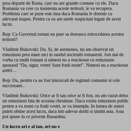
prea departe de Rusia, care nu are granite comune cu ele. Daca
Romania va cere cu insistenta aceste teritorii, le va recupera.
Problema care se pune este insa daca Romania le doreste cu
adevarat inapoi. Pentru ca eu am unele suspiciuni legate de acest
lucru.
Rep: Ca Guvernul roman nu pare sa doreasca retrocedarea acestor
teritorii?
Vladimir Bukovski: Da. Si, de asemenea, nu am observat un
entuziasm prea mare nici in randul societatii romanesti. Am stat de
vorba cu multi romani si nimeni nu a reactionat cu entuziasm
spunand “Da, sigur, vrem! Sunt fratii nostri”. Nimeni nu a reactionat
astfel…
Rep: Da, pentru ca au fost intoxicati de regimul comunist si cele
succesoare..
Vladimir Bukovski: Orice ar fi sau orice ar fi fost, nu am vazut deloc
un entuziasm fata de aceasta chestiune. Daca exista entuziasm public
pentru a va reuni cu fratii vostri, se va intampla. In lumea de astazi
puteti obtine acest lucru, daca intr-adevar doriti si simtiti asta. Asta
pot spune in ce priveste Basarabia.
Un lucru ori e al tau, ori nu e