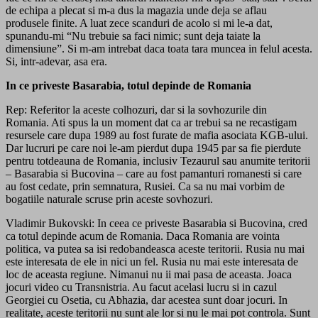
de echipa a plecat si m-a dus la magazia unde deja se aflau
produsele finite. A luat zece scanduri de acolo si mi le-a dat,
spunandu-mi “Nu trebuie sa faci nimic; sunt deja taiate la
dimensiune”. Si m-am intrebat daca toata tara muncea in felul acesta.
Si, intr-adevar, asa era.
In ce priveste Basarabia, totul depinde de Romania
Rep: Referitor la aceste colhozuri, dar si la sovhozurile din
Romania. Ati spus la un moment dat ca ar trebui sa ne recastigam
resursele care dupa 1989 au fost furate de mafia asociata KGB-ului.
Dar lucruri pe care noi le-am pierdut dupa 1945 par sa fie pierdute
pentru totdeauna de Romania, inclusiv Tezaurul sau anumite teritorii
– Basarabia si Bucovina – care au fost pamanturi romanesti si care
au fost cedate, prin semnatura, Rusiei. Ca sa nu mai vorbim de
bogatiile naturale scruse prin aceste sovhozuri.
Vladimir Bukovski: In ceea ce priveste Basarabia si Bucovina, cred
ca totul depinde acum de Romania. Daca Romania are vointa
politica, va putea sa isi redobandeasca aceste teritorii. Rusia nu mai
este interesata de ele in nici un fel. Rusia nu mai este interesata de
loc de aceasta regiune. Nimanui nu ii mai pasa de aceasta. Joaca
jocuri video cu Transnistria. Au facut acelasi lucru si in cazul
Georgiei cu Osetia, cu Abhazia, dar acestea sunt doar jocuri. In
realitate, aceste teritorii nu sunt ale lor si nu le mai pot controla. Sunt