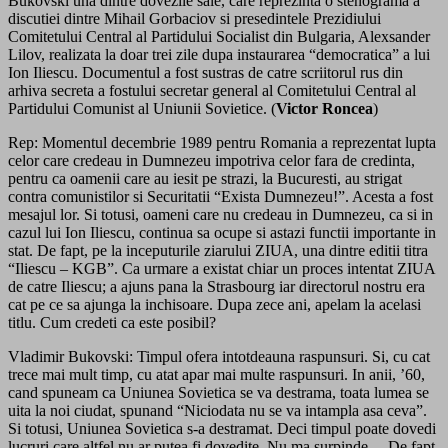
Bukovski una dintre dovezile sale, care reprezinta o stenograma a
discutiei dintre Mihail Gorbaciov si presedintele Prezidiului
Comitetului Central al Partidului Socialist din Bulgaria, Alexsander
Lilov, realizata la doar trei zile dupa instaurarea “democratica” a lui
Ion Iliescu. Documentul a fost sustras de catre scriitorul rus din
arhiva secreta a fostului secretar general al Comitetului Central al
Partidului Comunist al Uniunii Sovietice. (
Victor Roncea
)
Rep: Momentul decembrie 1989 pentru Romania a reprezentat lupta
celor care credeau in Dumnezeu impotriva celor fara de credinta,
pentru ca oamenii care au iesit pe strazi, la Bucuresti, au strigat
contra comunistilor si Securitatii “Exista Dumnezeu!”. Acesta a fost
mesajul lor. Si totusi, oameni care nu credeau in Dumnezeu, ca si in
cazul lui Ion Iliescu, continua sa ocupe si astazi functii importante in
stat. De fapt, pe la inceputurile ziarului ZIUA, una dintre editii titra
“Iliescu – KGB”. Ca urmare a existat chiar un proces intentat ZIUA
de catre Iliescu; a ajuns pana la Strasbourg iar directorul nostru era
cat pe ce sa ajunga la inchisoare. Dupa zece ani, apelam la acelasi
titlu. Cum credeti ca este posibil?
Vladimir Bukovski: Timpul ofera intotdeauna raspunsuri. Si, cu cat
trece mai mult timp, cu atat apar mai multe raspunsuri. In anii, ’60,
cand spuneam ca Uniunea Sovietica se va destrama, toata lumea se
uita la noi ciudat, spunand “Niciodata nu se va intampla asa ceva”.
Si totusi, Uniunea Sovietica s-a destramat. Deci timpul poate dovedi
lucruri care altfel nu ar putea fi dovedite. Nu ma surpinde… De fapt,