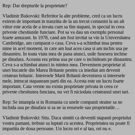
Rep: Dar drepturile la proprietate?
Vladimir Bukovski: Referitor la alte probleme, cred ca un lucru
extrem de important in tranzitia de la un trecut comunist la un alt
viitor este acela de a invata cum sa fim stapani, in special in ceea
priveste chestiunile funciare. Pot sa va dau un exemplu personal
foarte amuzant. In 1978, cand am fost invitat sa vin la Universitatea
Cambridge, am cumparat o casa. Ceva s-a schimbat insa pentru
mine in acel moment, in care am luat acea casa si am inchis usa pe
dinauntru. In toata viata mea de pana atunci, usile fusesera inchise
pe dinafara. Aceasta era prima usa pe care o inchideam pe dinauntru.
Ceva s-a schimbat atunci in mintea mea. Devenisem proprietar al
unei bucatele din Marea Britanie pentru ca imediat am devenit
cetatean britanic. Interesele Marii Britanii devenisera si interesele
mele, intrucat stapaneam parti din ea. Acesta este un lucru foarte
important. Cata vreme nu exista proprietate privata in ceea ce
priveste chestiunea funciara, nu vei fi niciodata cetateanul unei tari.
Rep: Se intampla si in Romania ca unele companii straine sa ne
inchida usa pe dinafara si sa ne ia resursele sau proprietatile…
Vladimir Bukovski: Stiu. Daca simtiti ca deveniti stapanii propriului
vostru pamant, trebuie sa luptati cu acestea. Proprietatea nu poate fi
impartita de doua persoane. Un lucru ori e al tau, ori nu e.