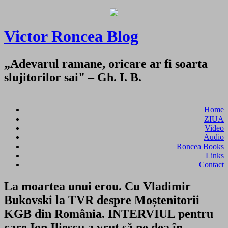
Victor Roncea Blog
„Adevarul ramane, oricare ar fi soarta
slujitorilor sai" – Gh. I. B.
Home
ZIUA
Video
Audio
Roncea Books
Links
Contact
La moartea unui erou. Cu Vladimir
Bukovski la TVR despre Moștenitorii
KGB din România. INTERVIUL pentru
care Ion Iliescu a vrut să ne dea în