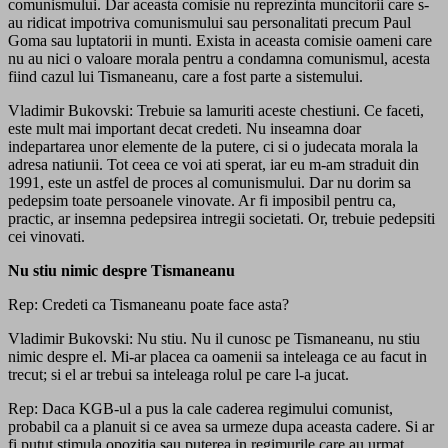
comunismului. Dar aceasta comisie nu reprezinta muncitorii care s-
au ridicat impotriva comunismului sau personalitati precum Paul
Goma sau luptatorii in munti. Exista in aceasta comisie oameni care
nu au nici o valoare morala pentru a condamna comunismul, acesta
fiind cazul lui Tismaneanu, care a fost parte a sistemului.
Vladimir Bukovski: Trebuie sa lamuriti aceste chestiuni. Ce faceti,
este mult mai important decat credeti. Nu inseamna doar
indepartarea unor elemente de la putere, ci si o judecata morala la
adresa natiunii. Tot ceea ce voi ati sperat, iar eu m-am straduit din
1991, este un astfel de proces al comunismului. Dar nu dorim sa
pedepsim toate persoanele vinovate. Ar fi imposibil pentru ca,
practic, ar insemna pedepsirea intregii societati. Or, trebuie pedepsiti
cei vinovati.
Nu stiu nimic despre Tismaneanu
Rep: Credeti ca Tismaneanu poate face asta?
Vladimir Bukovski: Nu stiu. Nu il cunosc pe Tismaneanu, nu stiu
nimic despre el. Mi-ar placea ca oamenii sa inteleaga ce au facut in
trecut; si el ar trebui sa inteleaga rolul pe care l-a jucat.
Rep: Daca KGB-ul a pus la cale caderea regimului comunist,
probabil ca a planuit si ce avea sa urmeze dupa aceasta cadere. Si ar
fi putut stimula opozitia sau puterea in regimurile care au urmat