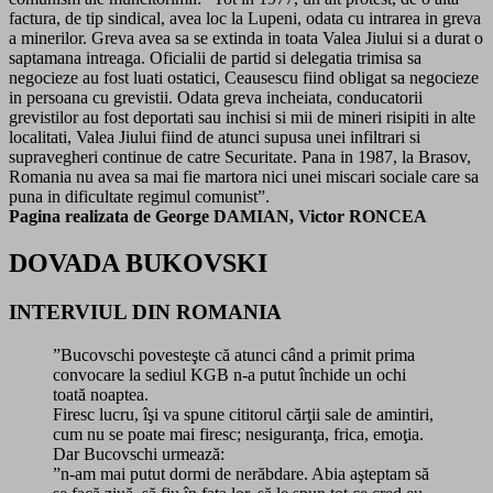
factura, de tip sindical, avea loc la Lupeni, odata cu intrarea in greva
a minerilor. Greva avea sa se extinda in toata Valea Jiului si a durat o
saptamana intreaga. Oficialii de partid si delegatia trimisa sa
negocieze au fost luati ostatici, Ceausescu fiind obligat sa negocieze
in persoana cu grevistii. Odata greva incheiata, conducatorii
grevistilor au fost deportati sau inchisi si mii de mineri risipiti in alte
localitati, Valea Jiului fiind de atunci supusa unei infiltrari si
supravegheri continue de catre Securitate. Pana in 1987, la Brasov,
Romania nu avea sa mai fie martora nici unei miscari sociale care sa
puna in dificultate regimul comunist”.
Pagina realizata de George DAMIAN, Victor RONCEA
DOVADA BUKOVSKI
INTERVIUL DIN ROMANIA
”Bucovschi povesteşte că atunci când a primit prima
convocare la sediul KGB n-a putut închide un ochi
toată noaptea.
Firesc lucru, îşi va spune cititorul cărţii sale de amintiri,
cum nu se poate mai firesc; nesiguranţa, frica, emoţia.
Dar Bucovschi urmează:
”n-am mai putut dormi de nerăbdare. Abia aşteptam să