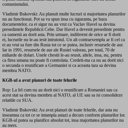
comunismului.
Vladimir Bukovski: Au planuit multe lucruri si majoritatea planurilor
nu au functionat. Pot sa va spun insa cu siguranta, pe baza
documentelor, ca ei sigur nu au vrut ca Vaclav Havel sa devina
presedintele Republicii Cehe. Dar Havel a devenit presedinte pentru
ca oamenii au dorit asta. Prin urmare, indiferent de orice ar fi dorit
ei, lucrurile nu le-au iesit intrutotul. Un alt contraexemplu ar fi cel ca
ei au vrut sa fure din Rusia tot ce se putea, inclusiv resursele de aur.
Iar in 1991, resursele de aur ale Rusiei valorau, per total, 70 de
miliarde de dolari. Unele chestii le-au reusit, altele, insa, nu, pentru
ca firea umana nu poate fi controlata. Credeti-ma ca nu au dorit nici
o secunda o reunificare a Germaniei si ca aceasta tara sa devina
membra NATO.
KGB-ul a avut planuri de toate felurile
Rep: La fel cum nu au dorit nici o reunificare a Romaniei sau ca
acest stat sa devina membru al NATO, al UE sau sa isi consolideze
relatiile cu SUA.
Vladimir Bukovski: Au avut planuri de toate felurile, dar asta nu
inseamna ca tot ce se intampla astazi a decurs conform planurilor lor.
KGB-ul putea sa planifice absolut tot, insa majoritatea planurilor nu
au mers.