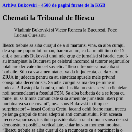
Arhiva Bukovski – 4500 de pagini furate de la KGB
Chemati la Tribunal de Iliescu
Vladimir Bukovski si Victor Roncea la Bucuresti. Foto:
Lucian Curelariu
Iliescu trebuie sa aiba curajul de a-si marturisi vina, sa aiba curajul
de a spune poporului roman, barem acum, ca l-a mintit timp de 15
ani, a transmis Bukovski unui mic grup de jurnalisti si istorici care l-
au intampinat la Bucuresti pe celebrul incomod al tuturor regimurilor
totalitare derivate din cel sovietic. “Iliescu trebuie sa mai aiba si
barbatie. Stiu ca v-a amenintat ca va da in judecata, ca da ziarul
ZIUA in judecata pentru ca ati sintetizat spusele mele privind
conspiratia decembrista. Sa aiba curajul sa ma dea pe mine in
judecata! Il astept la Londra, unde Justitia nu este aservita clientelar
noii nomenclaturi a fostului FSN. Sa aiba barbatia de a se lupta cu
mine, nu sa trimita comunicate si sa ameninte jurnalistii liberi prin
purtatoarea sa de cuvant”, ne-a spus Bukovski in timp ce –
surprinzator! – insasi Corina Cretu, facand ochii foarte mari, trecea
pe langa grupul de tineri adepti ai anti-comunistului. Prin aceasta
trecere vaporoasa, institutia prezidentiala a ratat o noua sansa de a-si
demonstra o posibila verticalitate, chiar intr-un moment inopinat.
“Iliescu trebuie sa aiba curajul de a recunoaste ca a participat la o