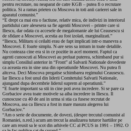
pentru recrutare, nu neaparat de catre KGB – putea fi o recrutare
politica. Si a ramas prieten cu Moscova in toti anii carierei sale in
aparatul comunist.”
“E drept ca mai era o factiune, relativ mica, de indivizi in interiorul
partidului care alesesera sa fie agentii Moscovei – printre care si
Iliescu, dar odata cu accesele de megalomanie ale lui Ceausescu si
de sfidare a Moscovei, acestia au fost izolati, marginalizati.”
“Iliescu, Militaru si ceilalti erau de fapt implicati intr-o manevra a
Moscovei. E foarte simplu. N-are sens sa intram in toate detaliile.
Nu conteaza cine era si in ce pozitie in acel moment. Faptul ca
agenti cunoscuti ai Moscovei au preluat puterea, schimband pur si
simplu Consiliul anterior in “Front” al Salvarii Nationale dovedeste
ca aceasta era in sine una din operatiunile Moscovei. Nu putea fi
altceva. Deci Moscova pregatise schimbarea regimului Ceausescu.
Iar Iliescu a fost unul din liderii Comitetului Salvarii Nationale,
ajungand dupa decembrie liderul suprem al operatiunii.”
“E foarte important sa stii in cine poti avea incredere. Si se pare ca
Gorbaciov avea toate motivele sa aiba incredere in Iliescu. Il
cunoscuse cu 40 de ani in urma si stia ca fusese recrutat de
Moscova, asa ca Iliescu a fost in mare masura alegerea lui
Gorbaciov.”
“Am o serie de documente, de dovezi, (despre trecutul comunist al
Romaniei, n.red.) acum am trecut la analizarea tuturor hartiilor pe
care am reusit sa le scot din arhivele CC al PCUS in 1991 – 1992. O
sa le fac publice cat de curand.”