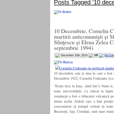
Posts Tagged ‘10 dec
10 Decembrie, Corneliu Co
martirii anticomunişti şi S
Sfinţescu şi Elena Zelea 
septembrie 1994)
December 10th, 2014
VR
No Com
10 decembrie este şi ziua în care a fost
Decembrie 1922, Corneliu Codreanu (
fot
“Eram încă la Iena, când într’o bună zi,
toate universitățile, s’a ridicat la lup
românești a fost o izbucnire vulcanică por
inima acelui Ardeal care a luat poziți
concomitent să irumpă violent în toate 
București, Iași, Cernăuți, sunt mari mani