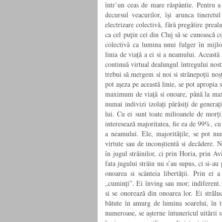
într’un ceas de mare răspântie. Pentru a
decursul veacurilor, își arunca tineret
electrizare colectivă, fără pregătire preala
ca cel puţin cei din Cluj să se cunoască 
colectivă ca lumina unui fulger în mijlo
linia de viață a ei si a neamului. Această 
continuă virtual dealungul întregului nost
trebui să mergem si noi si strănepoții noș
pot așeza pe această linie, se pot apropia
maximum de viață si onoare, până la maxi
numai indivizi izolați părăsiți de genera
lui. Cu ei sunt toate milioanele de morți
interesează majoritatea, fie ea de 99%, cu 
a neamului. Ele, majoritățile, se pot nu
virtute sau de inconștientă si decădere. N
în jugul străinilor, ci prin Horia, prin A
fata jugului străin nu s’au supus, ci si-au 
onoarea si scânteia libertății. Prin ei 
„cuminți”. Ei înving sau mor; indiferent.
si se onorează din onoarea lor. Ei străluc
bătute în amurg de lumina soarelui, în ti
numeroase, se așterne întunericul uitării s