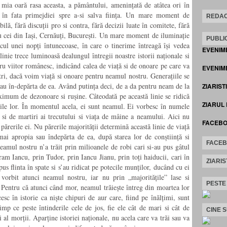
 mia oară rasa aceasta, a pământului, amenințată de atâtea ori în
ul în fata primejdiei spre a-si salva ființa. Un mare moment de
REDAC
bilă, fără discuții pro si contra, fără decizii luate în comitete, fără
cu cei din Iași, Cernăuți, București. Un mare moment de iluminație
PUBLIC
cul unei nopți întunecoase, în care o tinerime întreagă își vedea
EVENIM
linie trece luminoasă dealungul întregii noastre istorii naționale si
ru viitor românesc, indicând calea de viață si de onoare pe care va
EVENIME
tri, dacă voim viață si onoare pentru neamul nostru. Generațiile se
 sau în-depărta de ea. Având putința deci, de a da pentru neam de la
ZIARIST
mum de dezonoare si rușine. Câteodată pe această linie se ridică
ZIARUL
țiile lor. În momentul acela, ei sunt neamul. Ei vorbesc în numele
 si de martiri ai trecutului si viața de mâine a neamului. Aici nu
FACEB
părerile ei. Nu părerile majorității determină această linie de viață
mai apropia sau îndepărta de ea, după starea lor de conștiință si
FACE
eamul nostru n’a trăit prin milioanele de robi cari si-au pus gâtul
vram Iancu, prin Tudor, prin Iancu Jianu, prin toți haiducii, cari în
ZIARIS
pus flinta în spate si s’au ridicat pe potecile munților, ducând cu ei
a vorbit atunci neamul nostru, iar nu prin „majoritățile” lase si
PESTE
 Pentru că atunci când mor, neamul trăiește întreg din moartea lor
esc în istorie ca niște chipuri de aur care, fiind pe înălțimi, sunt
mp ce peste întinderile cele de jos, fie ele cât de mari si cât de
CINE 
i al morții. Aparține istoriei naționale, nu acela care va trăi sau va