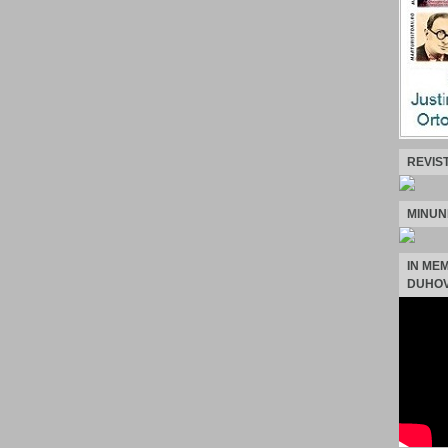
REVIS
MINUN
IN ME
DUHOV