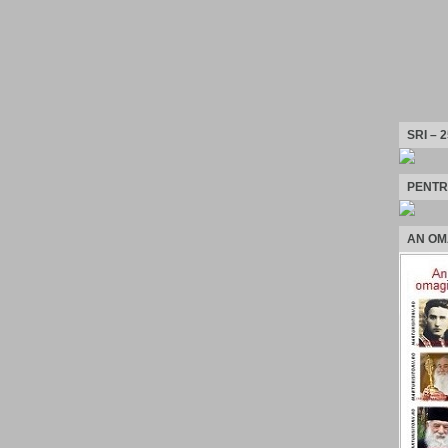
SRI – 
PENTR
AN OM