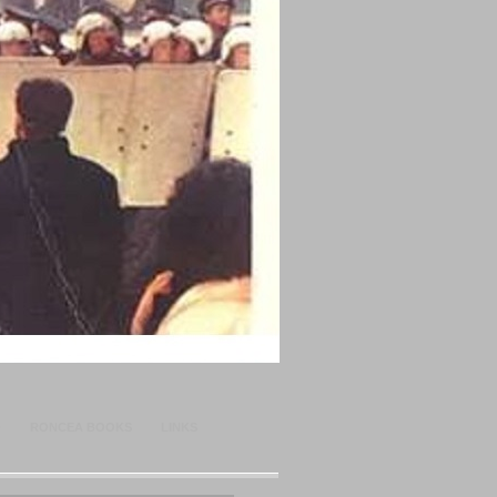
O
RONCEA BOOKS
LINKS