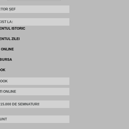
TOR ȘEF
IST LA:
ENTUL ISTORIC
NTUL ZILEI
I ONLINE
 BURSA
OOK
BOOK
TI ONLINE
 15.000 DE SEMNATURI!
SUNT