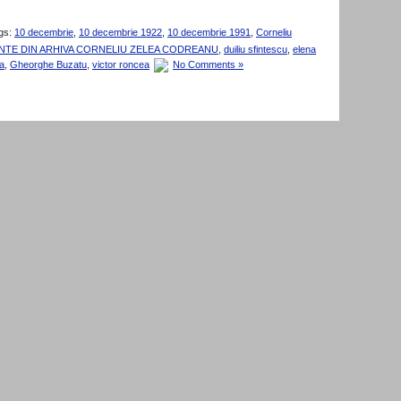
gs:
10 decembrie
,
10 decembrie 1922
,
10 decembrie 1991
,
Corneliu
TE DIN ARHIVA CORNELIU ZELEA CODREANU
,
duiliu sfintescu
,
elena
a
,
Gheorghe Buzatu
,
victor roncea
No Comments »