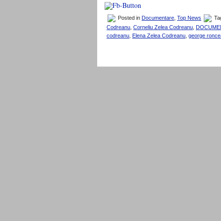
Posted in
Documentare
,
Top News
Ta
Codreanu
,
Corneliu Zelea Codreanu
,
DOCUMEN
codreanu
,
Elena Zelea Codreanu
,
george ronce