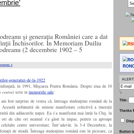
embrie’
dreanu şi generaţia României care a dat
finţii Închisorilor. In Memoriam Duiliu
Codreanu (2 decembrie 1902 – 5
RONC
ments »
ALERTE
 înfiinţată, în 1991, Mişcarea Pentru România. Despre ziua de 10
o centru
) scrie in
memoriile sale
:
'>
Title:
 am fost surprins de vestea că, întreaga studenţime română de la
tă. Această nebănuită de nimeni manifestare colectivă a tinereții
Thanks 
nită din adâncurile nației. Ea s’a manifestat mai întâi la Cluj, în
e ori de câte ori neamul s’a găsit în impas, pentru ca aproape
Disp
celelalte centre universitare. Într’adevăr, la 3-4 Decembrie, la
festații de stradă. Întreaga studențime română este în picioare, ca
Button l