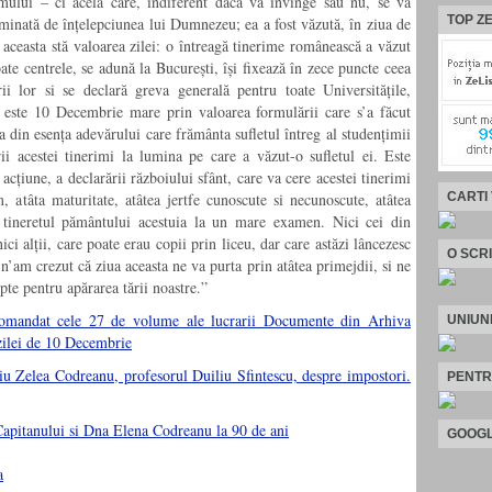
eamului – ci acela care, indiferent dacă va învinge sau nu, se va
TOP ZE
rminată de înțelepciunea lui Dumnezeu; ea a fost văzută, în ziua de
aceasta stă valoarea zilei: o întreagă tinerime românească a văzut
te centrele, se adună la București, își fixează în zece puncte ceea
i lor si se declară greva generală pentru toate Universitățile,
u este 10 Decembrie mare prin valoarea formulării care s’a făcut
a din esența adevărului care frământa sufletul întreg al studențimii
i acestei tinerimi la lumina pe care a văzut-o sufletul ei. Este
 acțiune, a declarării războiului sfânt, care va cere acestei tinerimi
CARTI
m, atâta maturitate, atâtea jertfe cunoscute si necunoscute, atâtea
neretul pământului acestuia la un mare examen. Nici cei din
ici alții, care poate erau copii prin liceu, dar care astăzi lâncezesc
O SCR
’am crezut că ziua aceasta ne va purta prin atâtea primejdii, si ne
upte pentru apărarea tării noastre.”
comandat cele 27 de volume ale lucrarii Documente din Arhiva
UNIUN
zilei de 10 Decembrie
liu Zelea Codreanu, profesorul Duiliu Sfintescu, despre impostori.
PENTR
GOOGL