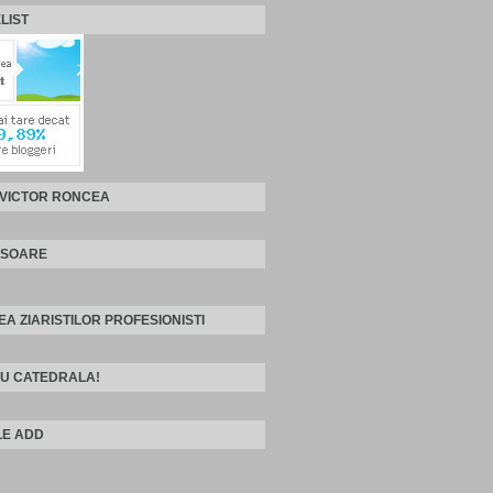
LIST
 VICTOR RONCEA
ISOARE
EA ZIARISTILOR PROFESIONISTI
U CATEDRALA!
E ADD