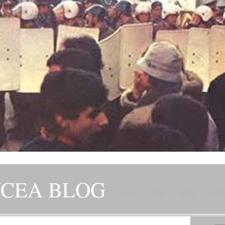
NCEA BLOG
HOME
ZIUA
VIDEO
AUDI
JITORILOR SAI" – GH. I. B.
CONTACT