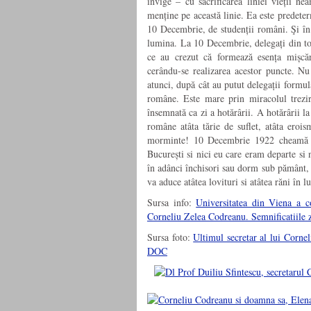
învige – cu sacrificarea liniei vieții n
menține pe această linie. Ea este predete
10 Decembrie, de studenții români. Şi în 
lumina. La 10 Decembrie, delegați din toa
ce au crezut că formează esența mișcări
cerându-se realizarea acestor puncte. N
atunci, după cât au putut delegații formul
române. Este mare prin miracolul treziri
însemnată ca zi a hotărârii. A hotărârii la
române atâta tărie de suflet, atâta erois
morminte! 10 Decembrie 1922 cheamă ti
București si nici eu care eram departe si n
în adânci închisori sau dorm sub pământ, n
va aduce atâtea lovituri si atâtea răni în l
Sursa info:
Universitatea din Viena a 
Corneliu Zelea Codreanu. Semnificatiile 
Sursa foto:
Ultimul secretar al lui Corne
DOC