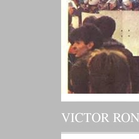
VICTOR RO
„ADEVARUL RAMANE, ORICARE AR FI SOARTA SLU