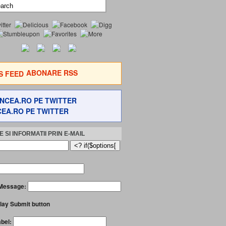
ABONARE RSS
EA.RO PE TWITTER
 SI INFORMATII PRIN E-MAIL
Message:
lay Submit button
abel: