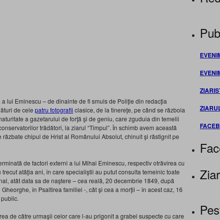
Publ
EVENI
EVENI
ZIARIS
ă a lui Eminescu – de dinainte de fi smuls de Poliţie din redacţia
ZIARU
lături de cele
patru fotografii
clasice, de la tinereţe, pe când se războia
aturitate a gazetarului de forţă şi de geniu, care zguduia din temelii
FACE
al conservatorilor trădători, la ziarul “Timpul”. În schimb avem această
răzbate chipul de Hrist al Românului Absolut, chinuit şi răstignit pe
Fac
rminată de factori externi a lui Mihai Eminescu, respectiv otrăvirea cu
Ziar
ecut atâţia ani, în care specialiştii au putut consulta temeinic toate
ional, atât data sa de naştere – cea reală, 20 decembrie 1849, după
eorghe, în Psaltirea familiei -, cât şi cea a morţii – în acest caz, 16
 public.
Pes
irea de către urmaşii celor care l-au prigonit a grabei suspecte cu care