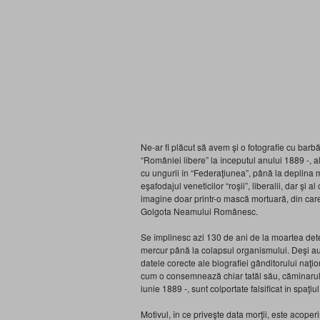
Ne-ar fi plăcut să avem şi o fotografie cu barb
“României libere” la începutul anului 1889 -, a
cu ungurii în “Federaţiunea”, până la deplina m
eşafodajul veneticilor “roşii”, liberalii, dar şi 
imagine doar printr-o mască mortuară, din care 
Golgota Neamului Românesc.
Se împlinesc azi 130 de ani de la moartea dete
mercur până la colapsul organismului. Deşi au tr
datele corecte ale biografiei gânditorului naţ
cum o consemnează chiar tatăl său, căminarul Gh
iunie 1889 -, sunt colportate falsificat în spaţiul
Motivul, în ce priveşte data morţii, este acoper