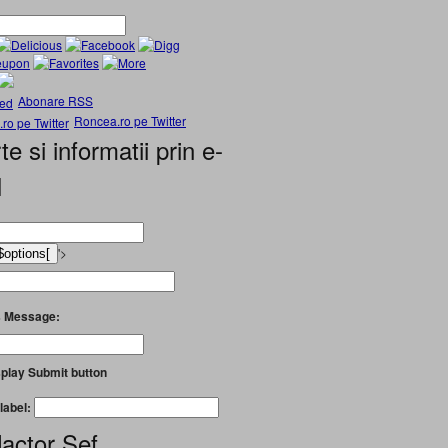
Abonare RSS
Roncea.ro pe Twitter
te si informatii prin e-
l
'>
 Message:
play Submit button
label:
actor Șef