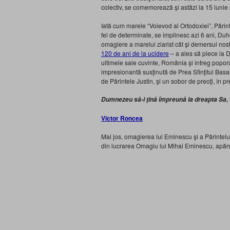
colectiv, se comemorează şi astăzi la 15 iunie 
Iată cum marele “Voievod al Ortodoxiei”, Părinte
fel de determinate, se împlinesc azi 6 ani, Duh
omagiere a marelui ziarist cât şi demersul nos
120 de ani de la ucidere
– a ales să plece la 
ultimele sale cuvinte, România şi întreg popor
impresionantă susţinută de Prea Sfinţitul Basa
de Părintele Justin, şi un sobor de preoţi, în pr
Dumnezeu să-i ţină împreună la dreapta Sa, c
Victor Roncea
Mai jos, omagierea lui Eminescu şi a Părintelu
din lucrarea Omagiu lui Mihai Eminescu, apărută