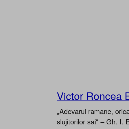
Victor Roncea 
„Adevarul ramane, oricar
slujitorilor sai" – Gh. I. 