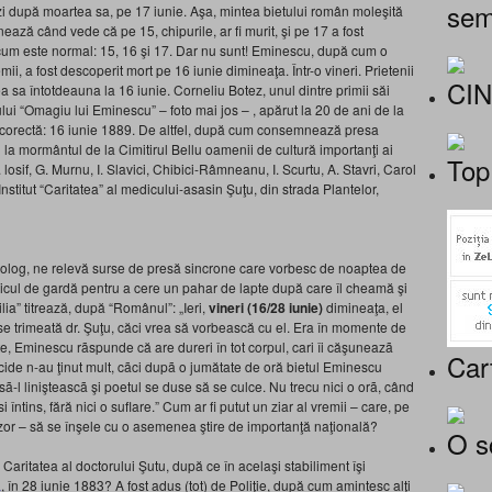
sem
zi după moartea sa, pe 17 iunie. Aşa, mintea bietului român moleşită
ează când vede că pe 15, chipurile, ar fi murit, şi pe 17 a fost
şi cum este normal: 15, 16 şi 17. Dar nu sunt! Eminescu, după cum o
remii, a fost descoperit mort pe 16 iunie dimineaţa. Într-o vineri. Prietenii
CI
 sa întotdeauna la 16 iunie. Corneliu Botez, unul dintre primii săi
mului “Omagiu lui Eminescu” – foto mai jos – , apărut la 20 de ani de la
ta corectă: 16 iunie 1889. De altfel, după cum consemnează presa
 la mormân­tul de la Cimitirul Bellu oamenii de cultură importanţi ai
Top
losif, G. Murnu, I. Slavici, Chibici-Râmneanu, I. Scurtu, A. Stavri, Carol
Institut “Caritatea” al medicului-asasin Şuţu, din strada Plantelor,
log, ne relevă surse de presă sincrone care vorbesc de noaptea de
cul de gardă pentru a cere un pahar de lapte după care îl cheamă şi
ia” titrează, după “Românul”: „Ieri,
vineri (16/28 iunie)
dimineaţa, el
 se trimeată dr. Şuţu, căci vrea să vorbească cu el. Era în momente de
te, Eminescu rãspunde că are dureri în tot corpul, cari îi căşuneazã
Car
de n-au ţinut mult, cãci dupã o jumătate de oră bietul Eminescu
-l linişteascã şi poetul se duse să se culce. Nu trecu nici o orã, când
i întins, fără nici o suflare.” Cum ar fi putut un ziar al vremii – care, pe
zor – să se înşele cu o asemenea ştire de importanţă naţională?
O s
Caritatea al doctorului Şutu, după ce în acelaşi stabiliment îşi
ă
, în 28 iunie 1883? A fost adus (tot) de Poliţie, după cum amintesc alţi