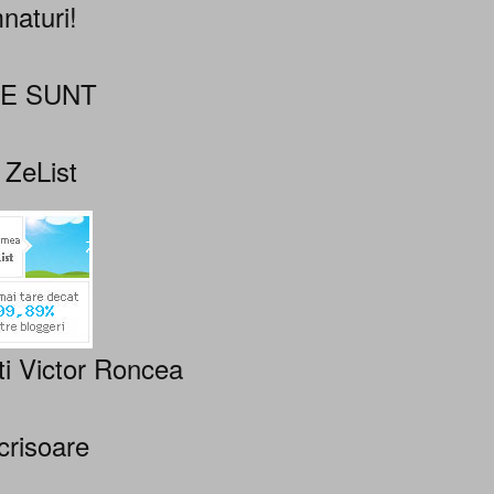
naturi!
NE SUNT
 ZeList
ti Victor Roncea
crisoare