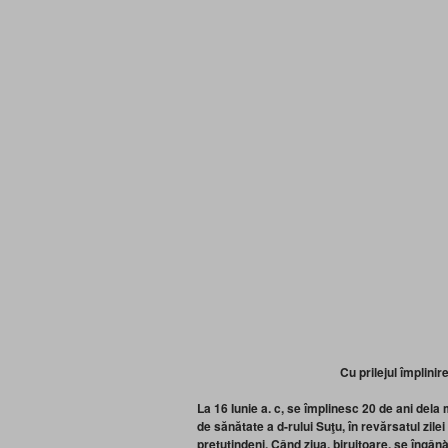
Cu prilejul împlini
La 16 Iunie a. c, se împlinesc 20 de ani dela
de sănătate a d-rului
Suţu, în revărsatul zile
pretutindeni. Când ziua, biruitoare, se îngân