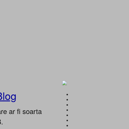
Blog
e ar fi soarta
B.