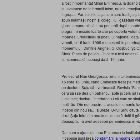
a fost înmormântat Mihai Eminescu, la doar o 
cu avalanşe de informaţii false, nu mai reacţion
îngropat. Par trei zile, aşa cum cere tradiţia 
spun înaintaşii noştri şi colegii lui, gazetarii v
şi contemporanii săi l-au pomenit după moartea
biografi, îi înscrie foarte clar pe coperta volu
moartea jurnalistului şi poetului naţional, da
vremii, la 16 iunie 1909 merseseră în pelerinaj
mo­mentului: Dimitrie Anghel, G. Coşbuc, Şt. O. 
Stork. Placa de pe locul în care a fost nefastul 
consemnează aceeaşi dată: 16 iunie.
Profesorul Nae Georgescu, renumitul eminesco
15 spre 16 iunie, când Eminescu trezeşte medi
pe doctorul Şuţu să-i vorbească. Revista “Famil
ceru să i se dea un pahar cu lapte şi ceru să i
luciditate; doctorul întrebându-l că cum se sim
mult rău. Din nenorocire… aceste momente luci
începu din nou sã… aiureze. D-rul Şuţu căută sã
d-rul Şuţu intră din nou la el, de astã dată îl gãs
deasupra, l-a avut adeseori pe Eminescu în vi
Dar cum a ajuns din nou Eminescu la Institutul 
începuse ispăşirea
condamării la moarte civil