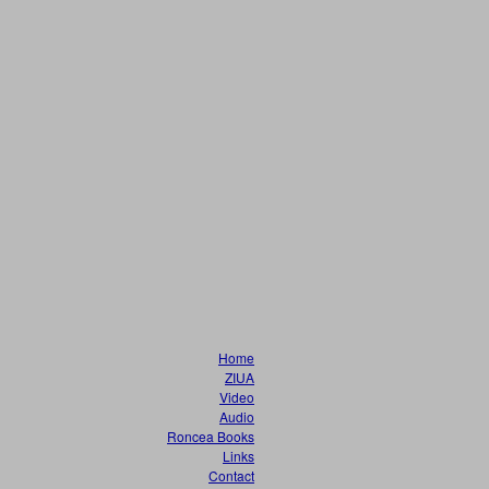
Home
ZIUA
Video
Audio
Roncea Books
Links
Contact