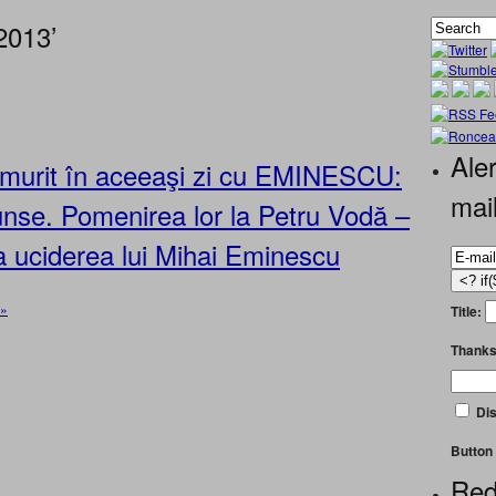
2013’
Aler
urit în aceeaşi zi cu EMINESCU:
mai
unse. Pomenirea lor la Petru Vodă –
a uciderea lui Mihai Eminescu
 »
Title:
Thanks
Dis
Button 
Red