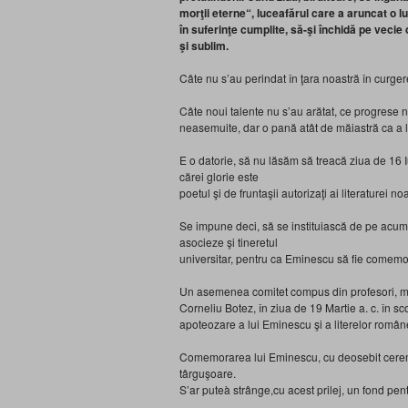
morţii eterne“, luceafărul care a aruncat o l
în suferinţe cumplite, să-şi închidă pe vecie 
şi sublim.
Câte nu s’au perindat în ţara noastră în curger
Câte noui talente nu s’au arătat, ce progrese n
neasemuite, dar o pană atât de măiastră ca a lu
E o datorie, să nu lăsăm să treacă ziua de 16 I
cărei glorie este
poetul şi de fruntaşii autorizaţi ai literaturei no
Se impune deci, să se instituiască de pe acum c
asocieze şi tineretul
universitar, pentru ca Eminescu să fie comemo
Un asemenea comitet compus din profesori, magist
Corneliu Botez, în ziua de 19 Martie a. c. în scop
apoteozare a lui Eminescu şi a literelor român
Comemorarea lui Eminescu, cu deosebit ceremoni
târguşoare.
S’ar puteà strânge,cu acest prilej, un fond pent