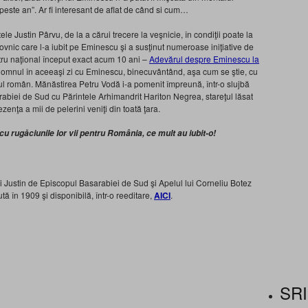
peste an”. Ar fi interesant de aflat de când si cum…
le Justin Pârvu, de la a cărui trecere la veşnicie, în condiţii poate la
ovnic care l-a iubit pe Eminescu şi a susţinut numeroase iniţiative de
tru naţional început exact acum 10 ani –
Adevărul despre Eminescu la
Domnul în aceeaşi zi cu Eminescu, binecuvântând, aşa cum se ştie, cu
ul român. Mănăstirea Petru Vodă i-a pomenit împreună, într-o slujbă
rabiei de Sud cu Părintele Arhimandrit Hariton Negrea, stareţul lăsat
ezenţa a mii de pelerini veniţi din toată ţara.
u rugăciunile lor vii pentru România, ce mult au iubit-o!
i Justin de Episcopul Basarabiei de Sud şi Apelul lui Corneliu Botez
 în 1909 şi disponibilă, într-o reeditare,
AICI
.
SRI