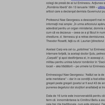
colegi de presă de-ai lui Eminescu. Acţiunea s-
„România liberă” din 13 ianuarie 1889 –
ultim
articol care a declanşat demisia Guvernului puţ
Profesorul Nae Georgescu a descoperit mai mult
informaţii mai ample: „În urma articolului apăru
adevărat pentru un organ ministerial, domnia sa
cum că va dezavua – ceea ce a şi fãcut în număr
chestiune, d. Vernescu şi-a retras demisiunea. U
Theodor Rosetti, faţă cu dl. Laurian [directorul
Acelasi Carp era cel cu „potolirea” lui Eminesc
internare forţată, la acelaşi doctor Şutu, petre
„Carpatii” şi apoi desfiinţarea ei, în aceeaşi zi
militau pentru unirea tuturor românilor în “Daci
locali – aka trădătorii – pe urmele lui Eminesc
Eminescogul Nae Georgescu: “Astăzi se ia de
ante meridiane” – dar în ce condiţii a fost eliber
greşeli peste greşeli (poetul ar fi avut 43 de an
punerea degetului doi sluijitori analfabeţi ai I
Data de 16 iunie este inconvenabilã pentru că i
ferm că înmormântarea la Cimitirul Bellu a avut
cele trei zile tradiţionale, cum este obiceiul. D