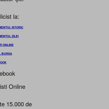
icist la:
MENTUL ISTORIC
MENTUL ZILEI
TI ONLINE
L BURSA
BOOK
ebook
isti Online
te 15.000 de