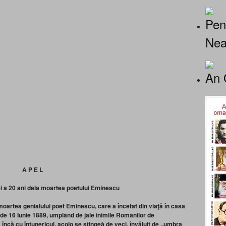
Pen
Nea
An 
A P E L
rei a 20 ani dela moartea poetului Eminescu
 moartea genialului poet Eminescu, care a încetat din viaţă în casa
i de 16 Iunie 1889, umplând de jale inimile Românilor de
à încă cu
întunericul, acolo se stingeà de veci, învăluit de ,,umbra