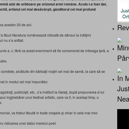
umină atât de orbitoare pe orizonul
artei române. Acolo i-a fost dat,
ochii, artistul cel mai desăvârşit, gânditorul cel mai profund
Rev
ea acestor 20 de ani.
’a făcut literatura românească ridicată de dânsul la înălţimi
i nu s’a arătat.
Minu
unie a. c, fără ca acest eveniment să fie comemorat de întreaga ţară, a
Pâr
astre.
omitete, alcătuite din bărbaţii noştri cei mai de samă, la care să se
In 
rat în modul cel mai impunător.
Jus
raţi, publicişti, etc., s’a instituit la Galaţi, după propunerea d-lui
Nea
ul înjghebărei unui festival artistic, care va fi, în acelaşi timp, o
e.
al, va trebui făcută în toate oraşele şi chiar în cele mai mici
ru ridicarea unei statui marelui poet.