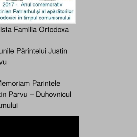
ista Familia Ortodoxa
nile Părintelui Justin
vu
Memoriam Parintele
tin Parvu – Duhovnicul
mului