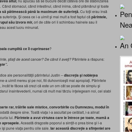
ăvea altul;
nu apucau să se bucure decât câteva ore de stabilizarea
… Când stomacul, când intestinul, când inima, când plămânul şi toate
Pen
uia să pătimească până la maximum de suferinţă.
Cu toţii erau însă
a suferinţa. Şi ceea ce i-a uimit şi mai mult a fost faptul că
părintele,
Nea
trupul său izvora mir,
ori de câte ori îi schimbau hainele sau îl
deau acest lucru minunat.
An 
boala cumplită ce îl cuprinsese
?
inte, ştiaţi de acest cancer? De când îl aveţi?
Părintele a răspuns:
şte”.
tice ale personalităţii părintelui Justin –
discreţia şi nobleţea
ne-a uimit mereu şi pe noi, fiii duhovniceşti mai apropiaţi. Părintele
, încât te făcea să crezi că este un om cât se poate de simplu şi
darul înaintevederii, numai că mult mai târziu înţelegeam noi, cei slabi
oarte
rar, trăirile sale mistice, convorbirile cu Dumnezeu, modul în
dată despre sine. Toată viaţa l-a ascultat pe celălalt, i-a alinat
curia lui.
Părintele a avut virtutea care le întrece pe toate, mamă a
e aproapele.
Această dragoste poporul a simţit-o prea bine şi l-a
 îşi pune viaţa pentru oile sale.
Iar această discreţie a sfinţeniei are