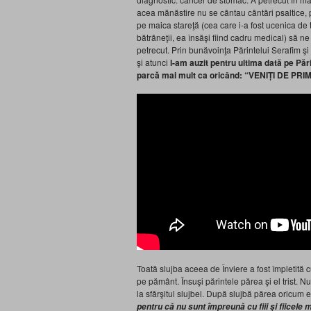
acea mănăstire nu se cântau cântări psaltice, p
pe maica stareţă (cea care i-a fost ucenica de t
bătrâneţii, ea însăşi fiind cadru medical) să n
petrecut. Prin bunăvoinţa Părintelui Serafim şi
şi atunci
l-am auzit pentru ultima dată pe Păr
parcă mai
mult ca oricând:
“VENIȚI DE PRIM
Toată slujba aceea de Înviere a fost împletită c
pe pământ. Însuşi părintele părea şi el trist. Nu
la sfârşitul slujbei. După slujbă părea oricum e
pentru că nu sunt împreună cu fiii şi fiicele