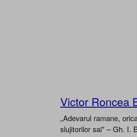
Victor Roncea 
„Adevarul ramane, oricar
slujitorilor sai" – Gh. I. 