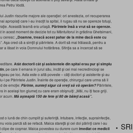
irea Petru Vodă.
elui Justin riscurile majore ale operaţiei: ori anestezia, ori recuperarea
ai apropiaţi care l-au însoţit la spital, îl rugau să nu se opereze totuşi,
raţie. Această teamă era uriaşă.
Părintele însă a vrut să se opereze.
t în acest moment de decizie tot cu Mântuitorul în grădina Ghetsimani,
ău ceresc:
„Doamne, treacă acest pahar de la mine dacă este
cu
. Aşa cred că a simţit şi părintele. A dorit să mai trăiască, pentru a
ar a lăsat în voia Domnului hotărârea. Sfinţia sa a încercat să se
meditare.
Atât doctorii cât şi asistentele din spital erau pur şi simplu
tin
, pe care îl emana în jurul său, încât şi cei mai necredincioşi se
ăgeau pe loc. Asta este o altă poveste – câţi doctori şi asistente şi-au
-l pe Părintele Justin. Înainte de operaţie, chirurgul care urma să îl
ând de emoţie:
Părintele,
Părinte, sunteţi sigur că vreţi să vă operăm?
n acelaşi ton glumeţ cu care eram obişnuiţi: „Măi, nu îţi face griji.
mor acum.
Mă aşteaptă 150 de fete şi 80 de băieţi acasă”.
ost o lună de chin cumplit şi suferinţă. Intubare, infecţie, suprainfecţie,
 voia parcă să se refacă. Maica stareţă şi cei doi părinţi care l-au
SRI
răit clipe de coşmar. Maica povestea cu durere cum
imediat ce
medicii