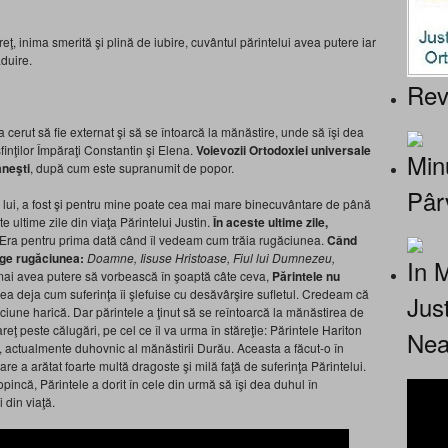
 inima smerită şi plină de iubire, cuvântul părintelui avea putere iar
duire.
Rev
 cerut să fie externat şi să se întoarcă la mănăstire, unde să îşi dea
sfinţilor Împăraţi Constantin şi Elena.
Voievoz
ii Ortodoxiei universale
Minu
âneşti
, după cum este supranumit de popor.
Pâr
iul lui, a fost şi pentru mine poate cea mai mare binecuvântare de până
e ultime zile din viaţa Părintelui Justin.
În aceste ultime zile,
Era pentru prima dată când îl vedeam cum trăia rugăciunea.
Când
nge rugăciunea:
Doamne, Iisuse Hristoas
e, Fiul lui Dumnezeu,
In 
ai avea putere să vorbească în şoaptă câte ceva,
Părintele nu
a deja cum suferinţa îi şlefuise cu desăvârşire sufletul. Credeam că
Jus
ăciune harică. Dar părintele a ţinut să se reîntoarcă la mănăstirea de
eţ peste călugări, pe cel ce îl va urma în stăreţie: Părintele Hariton
Nea
, actualmente duhovnic al mănăstirii Durău. Aceasta a făcut-o în
re a arătat foarte multă dragoste şi milă faţă de suferinţa Părintelui.
pincă, Părintele a dorit în cele din urmă să îşi dea duhul în
 din viaţă.