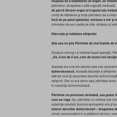
reuşeau să îi stabilizeze un organ, se îmboln
părintelui, că apărea o altă urgenţă medicală
de parcă fiecare organ al trupului său treb
uimiţi de răbdarea şi forţa părintelui de a îndur
încă de pe patul spitalului
, mirosea a
mir şi 
întorceau de pe o parte pe alta, simţeau şi ve
Discreţia şi nobleţea sfinţeniei
Ştia sau nu ştia Părintele de mai înainte de 
Doctorul chirurg l-a întrebat după operaţie:
Păr
„Da, îl am de 5 ani, cam de atunci mă necăje
Aceasta era una din laturile cele mai caracteris
duhovnicească.
Această discreţie a sfinţeniei 
atât de mult îşi ascundea darurile duhovniceşti
obişnuit. Dar nu era deloc aşa; părintele avea 
în nevoinţa duhovnicească.
Părintele nu povestea niciodată, sau
poate f
care se ruga
. Nu, părintele nu vorbea mai nicio
suferinţa celuilalt, bucuria aproapelui era şi bu
tuturor
darurilor duhovniceşti – dragostea d
urmat, recunoscând în el păstorul cel bun, care