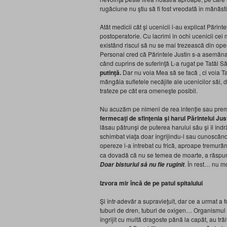
rugăciune nu ştiu să fi fost vreodată în mănăst
Atât medicii cât şi ucenicii i-au explicat Părint
postoperatorie. Cu lacrimi în ochi ucenicii cei m
existând riscul să nu se mai trezească din ope
Personal cred că Părintele Justin s-a asemăna
când cuprins de suferinţă L-a rugat pe Tatăl S
putinţă.
Dar nu voia Mea să se facă , ci voia Ta”
mângâia sufletele necăjite ale ucenicilor săi, d
trateze pe cât era omeneşte posibil.
Nu acuzăm pe nimeni de rea intenţie sau pre
fermecaţi de sfinţenia şi harul Părintelui Jus
lăsau pătrunşi de puterea harului său şi îl îndr
schimbat viaţa doar îngrijindu-l sau cunoscându
opereze l-a întrebat cu frică, aproape tremur
ca dovadă că nu se temea de moarte, a răspuns î
. În rest… nu 
Doar bisturiul să nu fie
ruginit
Izvora mir încă de pe patul spitalului
Şi într-adevăr a supravieţuit, dar ce a urmat a f
tuburi de dren, tuburi de oxigen… Organismul nu
îngrijit cu multă dragoste până la capăt, au t