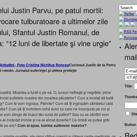
lui Justin Parvu, pe patul mortii:
vocare tulburatoare a ultimelor zile
ui, Sfantul Justin Romanul, de
 “12 luni de libertate şi vine urgie”
Aler
mai
Cuviosul Justin de la Petru
 român. Jurnalul suferinţei şi ultima profeţie
Title:
astră. Moartea a furat-o pe ea. O, lucruri nefireşti şi negrăite, pline
Thanks
 înviat sufletele noastre din moartea păcatelor? Cum a încetat să bată
reg? Cum te vom îngropa, Părinte? Cum să îţi îngropăm zâmbetul cald
tre? Cum să îţi închidem ochii dulci cu care ne înconjurai pe noi şi
Dis
e vom atinge de trupul tău curat de patimi? Sau cu ce cântări vom
e-ai încântat inimile şi ne-ai alinat durerile? Ce limbă va putea grăi
Button 
nde pe ele?
Cum ai apus, lumina sufletelor noastre?
Red
 inimile noastre, ale celor câţiva ucenici şi câteva cadre medicale, ce