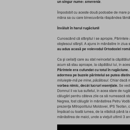
un singur nume:
.
smerenia
Împodobit cu aceste două podoabe de mare preţ,
mâna sa cu care binecuvânta răspândea tămă
Învăluit în harul rugăciunii
Cunoscând că sfârşitul i se apropie, Părintele a
obştescul sfârşit. A ajuns în mănăstire în ziua 
au adus acasă pe voievodul Ortodoxiei rom
Ca şi ceilalţi care au stat neîncetat la căpătâ
acum să stau aproape, la căpătâiul lui, în acest
Părintele era cufundat cu totul în rugăciune.
adormea pe buzele părintelui se putea disti
miluieşte-mă pe mine, păcătosul
.
Chiar dacă m
vorbea nimic, decât lucruri esenţ
iale.
Se vede
Domnul îi va lua sufletul, în acea stare de rug
călugări pentru câteva zile ca să numească star
Negrea, fost călugăr în mănăstirea Petru Vodă
prezenţa Mitropolitului Moldovei, IPS Teofan, ca
Împăcat cu toată lumea, de la vlădică până la o
mănăstirea de maici, unde a vieţuit ultimii 3 ani