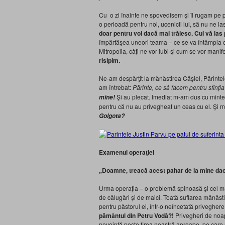
Cu o zi înainte ne spovedisem şi îl rugam pe păr
o perioadă pentru noi, ucenicii lui, să nu ne 
doar pentru
voi dacă mai trăiesc. Cui vă las 
împărtăşea uneori teama – ce se va întâmpla c
Mitropolia, câţi ne vor iubi şi cum se vor manif
risipi
m.
Ne-am despărţit la mănăstirea Căşiel, Părintele 
am întrebat:
Părinte, ce să facem pentru sfinţi
Şi au plecat. Imediat m-am dus cu mintea
mine!
pentru că nu au privegheat un ceas cu el. Ş
Golgota?
Examenul operaţiei
„Doamne, treacă acest pahar de la mine dac
Urma operaţia – o problemă spinoasă şi cel mai 
de călugări şi de maici. Toată suflarea mănăstir
pentru păstorul ei, într-o neîncetată privegher
pământul din Petru Vodă?!
Privegheri de noap
nevoinţă peste firea noastră aproape, pe care n