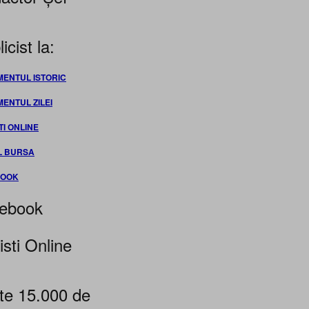
icist la:
MENTUL ISTORIC
MENTUL ZILEI
TI ONLINE
L BURSA
BOOK
ebook
isti Online
te 15.000 de