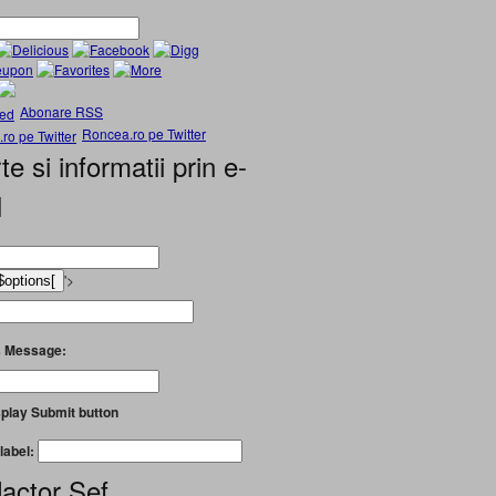
Abonare RSS
Roncea.ro pe Twitter
te si informatii prin e-
l
'>
 Message:
play Submit button
label:
actor Șef