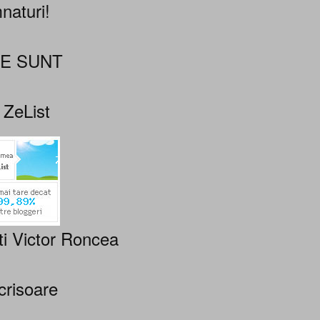
naturi!
NE SUNT
 ZeList
ti Victor Roncea
crisoare