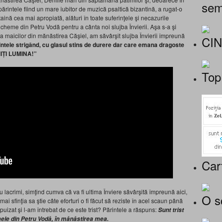
sem
ărintele fiind un mare iubitor de muzică psaltică bizantină, a rugat-o
aină cea mai apropiată, alături în toate suferinţele şi necazurile
e cheme din Petru Vodă pentru a cânta noi slujba Învierii. Aşa s-a şi
 a maicilor din mănăstirea Căşiel, am săvârşit slujba Învierii împreună
CI
intele strigând, cu glasul stins de durere dar care emana dragoste
IȚI LUMINA!”
Top
Car
u lacrimi, simţind cumva că va fi ultima Înviere săvârşită împreună aici,
O s
mai sfinţia sa ştie câte eforturi o fi făcut să reziste în acel scaun până
puizat şi l-am întrebat de ce este trist? Părintele a răspuns:
Sunt trist
 mele din Petru Vodă, în mănăstirea mea.