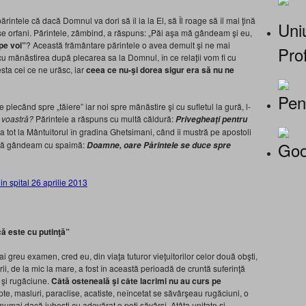
intele că dacă Domnul va dori să îl ia la El, să Îl roage să îl mai ţină
Uniu
lase orfani. Părintele, zâmbind, a răspuns: „Păi aşa mă gândeam şi eu,
pe voi”
? Această frământare părintele o avea demult şi ne mai
Prof
u mănăstirea după plecarea sa la Domnul, în ce relaţii vom fi cu
esta cei ce ne urăsc, iar
ceea ce
nu-şi dorea sigur era să nu ne
Pen
plecând spre „tăiere” iar noi spre mănăstire şi cu sufletul la gură, l-
a voastră?
Părintele a răspuns cu multă căldură:
Privegheaţi pentru
 tot la Mântuitorul în gradina Ghetsimani, când îi mustră pe apostoli
Goo
i mă gândeam cu spaimă:
Doamne, oare Părintele se duce spre
ă este cu putinţă”
greu examen, cred eu, din viaţa tuturor vieţuitorilor celor două obşti,
ii, de la mic la mare, a fost în această perioadă de cruntă suferinţă
e şi rugăciune.
Câtă osteneală şi câte lacrimi nu au curs pe
te, masluri, paraclise, acatiste, neîncetat se săvârşeau rugăciuni, o
umai dacă iubeşti cu adevărat o poţi săvârşi. Atâta unitate şi