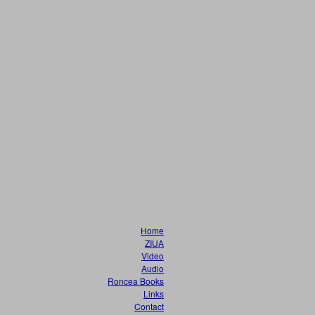
Home
ZIUA
Video
Audio
Roncea Books
Links
Contact