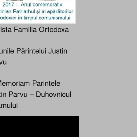
ista Familia Ortodoxa
nile Părintelui Justin
vu
Memoriam Parintele
tin Parvu – Duhovnicul
mului