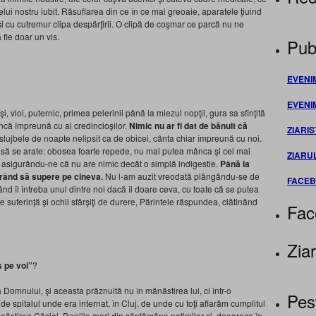
elui nostru iubit. Răsuflarea din ce în ce mai greoaie, aparatele ţiuind
 şi cu cutremur clipa despărţirii. O clipă de coşmar ce parcă nu ne
fie doar un vis.
Publ
EVENI
EVENI
, vioi, puternic, primea pelerinii până la miezul nopţii, gura sa sfinţită
 încă împreună cu ai credincioşilor.
Nimic nu ar fi dat de bănuit că
ZIARIS
 slujbele de noapte nelipsit ca de obicei, cânta chiar împreună cu noi.
 să se arate: obosea foarte repede, nu mai putea mânca şi cel mai
ZIARU
a, asigurându-ne că nu are nimic decât o simplă indigestie.
Până la
evrând să supere pe cineva.
Nu l-am auzit vreodată plângându-se de
FACE
nd îl întreba unul dintre noi dacă îl doare ceva, cu toate că se putea
de suferinţă şi ochii sfârşiţi de durere, Părintele răspundea, clătinând
Fac
Ziar
s pe voi”
?
ea Domnului, şi aceasta prăznuită nu în mănăstirea lui, ci într-o
Pes
de spitalul unde era internat, în Cluj, de unde cu toţi aflarăm cumplitul
năstirea Căşiel, Deniile mari din săptămâna patimilor şi, deoarece în