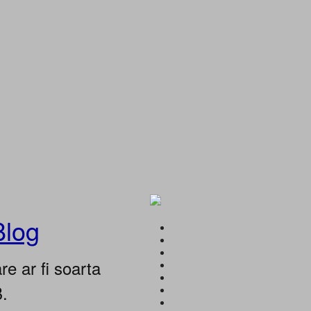
Blog
e ar fi soarta
B.