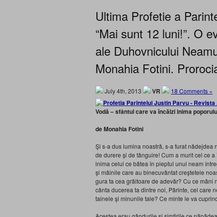
Ultima Profetie a Parinte
“Mai sunt 12 luni!”. O e
ale Duhovnicului Neamul
Monahia Fotini. Prorocia:
July 4th, 2013
VR
18 Comments »
Vodă – sfântul care va încălzi inima poporului
de Monahia Fotini
Şi s-a dus lumina noastră, s-a furat nădejdea no
de durere şi de tânguire! Cum a murit cel ce a
inima celui ce bătea în pieptul unui neam înt
şi mâinile care au binecuvântat creştetele noas
gura ta cea grăitoare de adevăr? Cu ce mâni n
cânta ducerea ta dintre noi, Părinte, cel care n
tainele şi minunile tale? Ce minte le va cupri
Acestea erau gândurile şi simţirile ce năpădeau