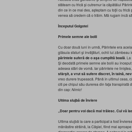
stăteam cu frică şi cutremur la căpătâiul Părint
din ce în ce mai des, aşteptam cu toţii cu frică
venea să credem că o trăim. Mă rugam încă să 
Începutul Golgotei
Primele semne ale bolii
Cu doar două luni în urmă, Părintele era acelaşi
glăsuia sfaturi şi învăţături, ochii lui zâmbeau
părintele suferă de o aşa cumplită boală
. La
Şi deodată primele semne ale bolii au început
adesea stări de vomă. Iar părintele ne linişte
sfârşit, a
vrut
să sufere discret, în taină, n
vreo durere trupească. Până în ultimul ceas, câ
citi pe chipul său durerea din faţa transpirată 
din cap:
Nimic!
Ultima slujbă de Înviere
„Doar pentru voi dacă mai trăiesc. Cui vă la
Ultima slujbă la care a participat a fost Învier
mănăstire străină, la Căşiel, fiind mai aproape 
diagnostic: cancer de stomac. A petrecut în mă