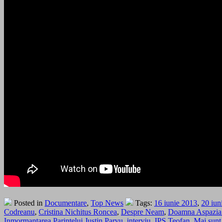
Posted in
Documentare
,
Top News
Tags:
16 iunie 2013
,
20 iun
Codreanu
,
Cristina Nichitus Roncea
,
Despre Neam
,
Doamna Aspazia 
Inmormantarea Parintelui Justin Parvu
,
interviu
,
IPS Teofan
,
Mai sunt