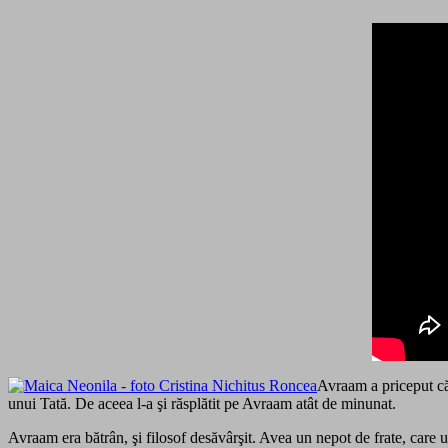
Avraam a priceput că
unui Tată. De aceea l-a şi răsplătit pe Avraam atât de minunat.
Avraam era bătrân, şi filosof desăvârşit. Avea un nepot de frate, care uc