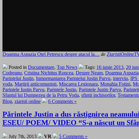
Doamna Aspazia Otel Petrescu despre atacul la…
de
ZiaristiOnlineT
Posted in
Documentare
,
Top News
Tags:
16 iunie 2013
,
20 iun
Codreanu
,
Cristina Nichitus Roncea
,
Despre Neam
,
Doamna Aspazia 
Parintelui Justin
,
Inmormantarea Parintelui Justin Parvu
,
interviu
,
IPS
voda
,
Martirii anticomunisti
,
Miscarea Legionara
,
Monahia Fotini
,
Mo
Parintele Iustin Parvu
,
Parintele Justin
,
Parintele Justin Parvu
,
Parintel
Sfantul lui Dumnezeu de la Petru Voda
,
sfintii inchisorilor
,
Testamentul
Blog
,
ziaristi online
6 Comments »
Părintele Justin a dus răstignirea neamulu
ESEU/ POEM/ VIDEO “S-a născut un Sfâ
July 7th, 2013
VR
5 Comments »