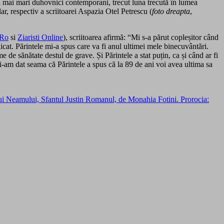
ei mai mari duhovnici contemporani, trecut luna trecută în lumea
lar, respectiv a scriitoarei Aspazia Otel Petrescu (
foto dreapta
,
 Ro
si
Ziaristi Online
), scriitoarea afirmă: “Mi s-a părut copleșitor când
licat. Părintele mi-a spus care va fi anul ultimei mele binecuvântări.
de sănătate destul de grave. Și Părintele a stat puțin, ca și când ar fi
 mi-am dat seama că Părintele a spus că la 89 de ani voi avea ultima sa
ului Neamului, Sfantul Justin Romanul, de Monahia Fotini. Prorocia: