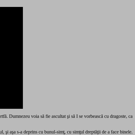
fă. Dumnezeu voia să fie ascultat şi să I se vorbească cu dragoste, ca
l, şi aşa s-a deprins cu bunul-simţ, cu simţul dreptăţii de a face binele.