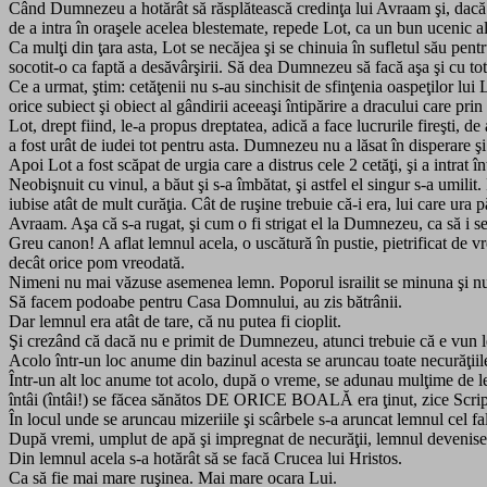
Când Dumnezeu a hotărât să răsplătească credinţa lui Avraam şi, dacă t
de a intra în oraşele acelea blestemate, repede Lot, ca un bun ucenic al 
Ca mulţi din ţara asta, Lot se necăjea şi se chinuia în sufletul său pent
socotit-o ca faptă a desăvârşirii. Să dea Dumnezeu să facă aşa şi cu t
Ce a urmat, ştim: cetăţenii nu s-au sinchisit de sfinţenia oaspeţilor lui L
orice subiect şi obiect al gândirii aceeaşi întipărire a dracului care pri
Lot, drept fiind, le-a propus dreptatea, adică a face lucrurile fireşti, de
a fost urât de iudei tot pentru asta. Dumnezeu nu a lăsat în disperare şi 
Apoi Lot a fost scăpat de urgia care a distrus cele 2 cetăţi, şi a intrat î
Neobişnuit cu vinul, a băut şi s-a îmbătat, şi astfel el singur s-a umilit
iubise atât de mult curăţia. Cât de ruşine trebuie că-i era, lui care ura p
Avraam. Aşa că s-a rugat, şi cum o fi strigat el la Dumnezeu, ca să i s
Greu canon! A aflat lemnul acela, o uscătură în pustie, pietrificat de v
decât orice pom vreodată.
Nimeni nu mai văzuse asemenea lemn. Poporul israilit se minuna şi nu 
Să facem podoabe pentru Casa Domnului, au zis bătrânii.
Dar lemnul era atât de tare, că nu putea fi cioplit.
Şi crezând că dacă nu e primit de Dumnezeu, atunci trebuie că e vun le
Acolo într-un loc anume din bazinul acesta se aruncau toate necurăţiile
Într-un alt loc anume tot acolo, după o vreme, se adunau mulţime de lepr
întâi (întâi!) se făcea sănătos DE ORICE BOALĂ era ţinut, zice Scrip
În locul unde se aruncau mizeriile şi scârbele s-a aruncat lemnul cel fal
După vremi, umplut de apă şi impregnat de necurăţii, lemnul devenis
Din lemnul acela s-a hotărât să se facă Crucea lui Hristos.
Ca să fie mai mare ruşinea. Mai mare ocara Lui.