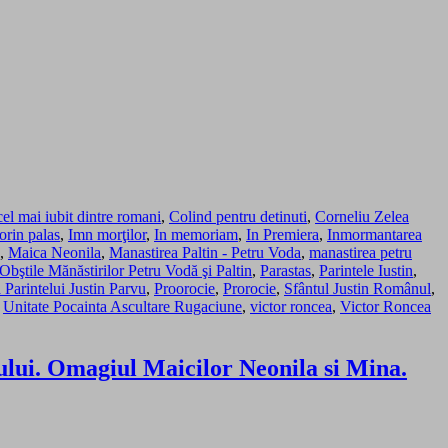
cel mai iubit dintre romani
,
Colind pentru detinuti
,
Corneliu Zelea
lorin palas
,
Imn morţilor
,
In memoriam
,
In Premiera
,
Inmormantarea
,
Maica Neonila
,
Manastirea Paltin - Petru Voda
,
manastirea petru
Obştile Mănăstirilor Petru Vodă şi Paltin
,
Parastas
,
Parintele Iustin
,
a Parintelui Justin Parvu
,
Proorocie
,
Prorocie
,
Sfântul Justin Românul
,
,
Unitate Pocainta Ascultare Rugaciune
,
victor roncea
,
Victor Roncea
rului. Omagiul Maicilor Neonila si Mina.