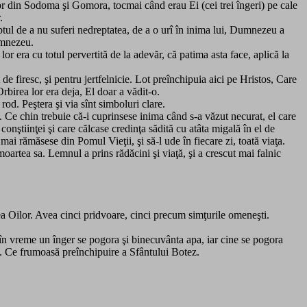
or din Sodoma şi Gomora, tocmai când erau Ei (cei trei îngeri) pe cale
.
faptul de a nu suferi nedreptatea, de a o urî în inima lui, Dumnezeu a
umnezeu.
 lor era cu totul pervertită de la adevăr, că patima asta face, aplică la
t de firesc, şi pentru jertfelnicie. Lot preînchipuia aici pe Hristos, Care
Orbirea lor era deja, El doar a vădit-o.
 rod. Peştera şi via sînt simboluri clare.
re. Ce chin trebuie că-i cuprinsese inima când s-a văzut necurat, el care
 conştiinţei şi care călcase credinţa sădită cu atâta migală în el de
i rămăsese din Pomul Vieţii, şi să-l ude în fiecare zi, toată viaţa.
oartea sa. Lemnul a prins rădăcini şi viaţă, şi a crescut mai falnic
a Oilor. Avea cinci pridvoare, cinci precum simţurile omeneşti.
e în vreme un înger se pogora şi binecuvânta apa, iar cine se pogora
. Ce frumoasă preînchipuire a Sfântului Botez.