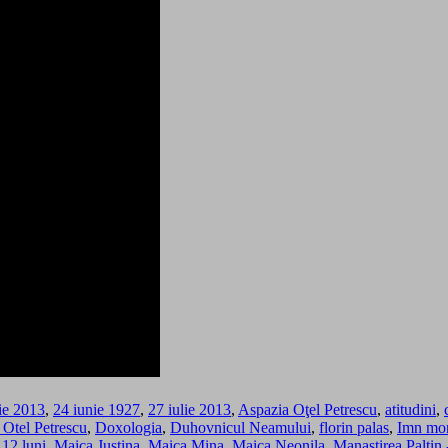
ie 2013
,
24 iunie 1927
,
27 iulie 2013
,
Aspazia Oţel Petrescu
,
atitudini
,
Otel Petrescu
,
Doxologia
,
Duhovnicul Neamului
,
florin palas
,
Imn mor
 12 luni
,
Maica Justina
,
Maica Mina
,
Maica Neonila
,
Manastirea Paltin