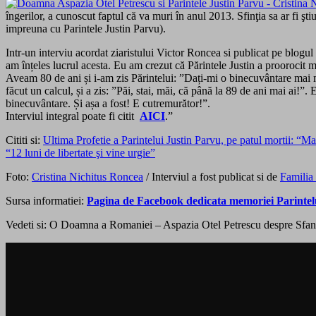
îngerilor, a cunoscut faptul că va muri în anul 2013. Sfinţia sa ar fi şt
impreuna cu Parintele Justin Parvu).
Intr-un interviu acordat ziaristului Victor Roncea si publicat pe blogul
am înțeles lucrul acesta. Eu am crezut că Părintele Justin a proorocit m
Aveam 80 de ani și i-am zis Părintelui: ”Dați-mi o binecuvântare mai mar
făcut un calcul, și a zis: ”Păi, stai, măi, că până la 89 de ani mai ai!
binecuvântare. Și așa a fost! E cutremurător!”.
Interviul integral poate fi citit
AICI
.”
Cititi si:
Ultima Profetie a Parintelui Justin Parvu, pe patul mortii: “
“12 luni de libertate şi vine urgie”
Foto:
Cristina Nichitus Roncea
/ Interviul a fost publicat si de
Familia
Sursa informatiei:
Pagina de Facebook dedicata memoriei Parintelu
Vedeti si: O Doamna a Romaniei – Aspazia Otel Petrescu despre Sfant