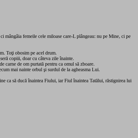
ă, ci mângâia femeile cele miloase care-L plângeau: nu pe Mine, ci pe
eam. Toţi obosim pe acel drum.
seră copiii, doar cu câteva zile înainte.
ii de carne de om purtată pentru ca omul să zboare.
recum mai nainte orbul şi surdul de la agheasma Lui.
e ca să ducă înaintea Fiului, iar Fiul înaintea Tatălui, răstignirea lui