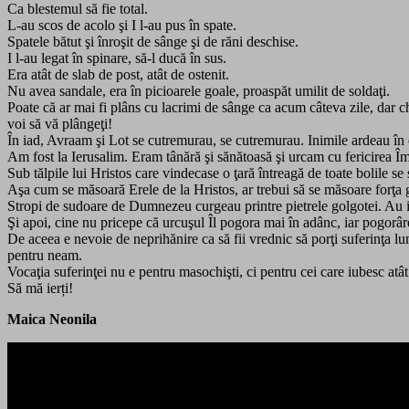
Ca blestemul să fie total.
L-au scos de acolo şi I l-au pus în spate.
Spatele bătut şi înroşit de sânge şi de răni deschise.
I l-au legat în spinare, să-l ducă în sus.
Era atât de slab de post, atât de ostenit.
Nu avea sandale, era în picioarele goale, proaspăt umilit de soldaţi.
Poate că ar mai fi plâns cu lacrimi de sânge ca acum câteva zile, dar c
voi să vă plângeţi!
În iad, Avraam şi Lot se cutremurau, se cutremurau. Inimile ardeau în
Am fost la Ierusalim. Eram tânără şi sănătoasă şi urcam cu fericirea Î
Sub tălpile lui Hristos care vindecase o ţară întreagă de toate bolile se 
Aşa cum se măsoară Erele de la Hristos, ar trebui să se măsoare forţa gr
Stropi de sudoare de Dumnezeu curgeau printre pietrele golgotei. Au in
Şi apoi, cine nu pricepe că urcuşul Îl pogora mai în adânc, iar pogorâr
De aceea e nevoie de neprihănire ca să fii vrednic să porţi suferinţa lum
pentru neam.
Vocaţia suferinţei nu e pentru masochişti, ci pentru cei care iubesc at
Să mă ierți!
Maica Neonila