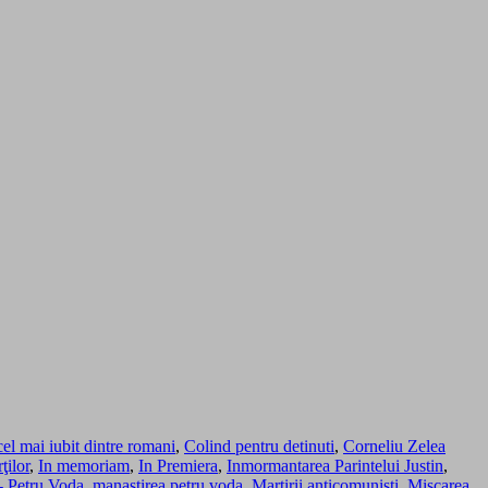
cel mai iubit dintre romani
,
Colind pentru detinuti
,
Corneliu Zelea
ţilor
,
In memoriam
,
In Premiera
,
Inmormantarea Parintelui Justin
,
 - Petru Voda
,
manastirea petru voda
,
Martirii anticomunisti
,
Miscarea