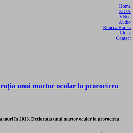
Home
ZIUA
Video
Audio
Roncea Books
Links
Contact
araţia unui martor ocular la prorocirea
va muri în 2013. Declaraţia unui martor ocular la prorocirea