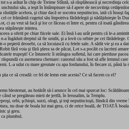
ot s-a arătat în chip de Treime Sfântă, să răsplătească şi necredinţa cel
unchiului său, a ieşit în întâmpinare să-I apere de necuviinţa cetăţenilor
ru răutăţile acelora, şi chiar dacă se socotea neputincios, iată că însuşi 
ot cel ce frământă cugetul său împotriva fărădelegii şi nădăjduieşte în D
ot, ci au vrut să facă şi lor ce făceau ei între ei, pentru că toată gândirea
n ea stăpâneşte mintea.
 aceea a oferit pe chiar fiicele sale. Ei însă l-au urât pentru că le-a aminti
n-a îngăduit dreptul să fie umilit, şi a lovit cu orbire pe cei fărădelege. 
ntr-o peşteră deosebi, ca să locuiască cu fetele sale. A sădit vie şi ea a dat
. Robit fără voia şi fără ştirea sa de păcat, Lot s-a pocăit cu lacrimi ama
ăcatele trupeşti! Ce întuneric îi strângea sufletul, lui care pierduse pacea
e răspundă cu asemenea chemare: canonul său a fost să afle lemnul care ma
remi. L-a udat cu mare greutate cu apa Iordanului, în fiecare zi, până la m
ştia ce să creadă: ce fel de lemn este acesta? Ce să facem cu el?
mn blestemat, au hotărât să-l arunce în cel mai spurcat loc: Scăldătoare
 când se pregăteau mieii de jertfă, în Ierusalim, la Templu.
oşi, orbi, şchiopi, surzi, ologi, şi toţi neputincioşii, fiindcă din vrem
tura, nu doar de boala lui mai grea, ci de orice boală, de TOATĂ boala
nic şi greu.
e ca plumbul.