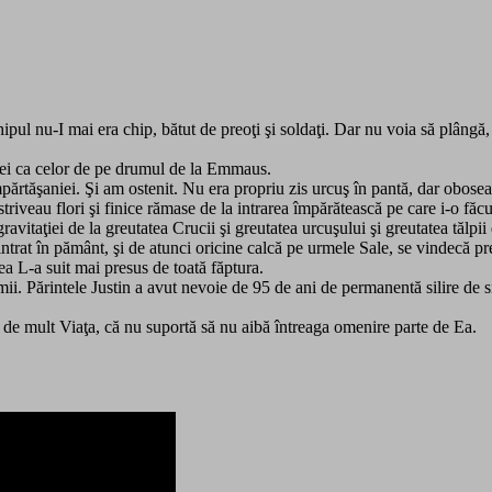
hipul nu-I mai era chip, bătut de preoţi şi soldaţi. Dar nu voia să plâng
 ei ca celor de pe drumul de la Emmaus.
mpărtăşaniei. Şi am ostenit. Nu era propriu zis urcuş în pantă, dar obos
striveau flori şi finice rămase de la intrarea împărătească pe care i-o făcu
avitaţiei de la greutatea Crucii şi greutatea urcuşului şi greutatea tălp
trat în pământ, şi de atunci oricine calcă pe urmele Sale, se vindecă p
ea L-a suit mai presus de toată făptura.
ii. Părintele Justin a avut nevoie de 95 de ani de permanentă silire de sin
ât de mult Viaţa, că nu suportă să nu aibă întreaga omenire parte de Ea.