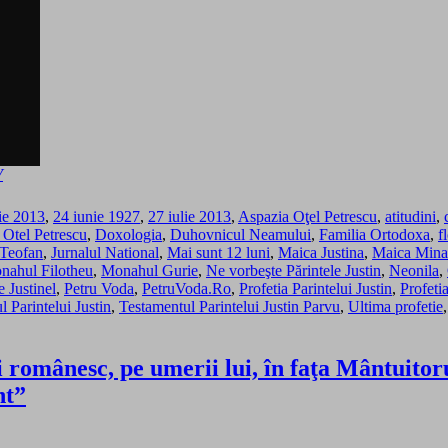
V
ie 2013
,
24 iunie 1927
,
27 iulie 2013
,
Aspazia Oţel Petrescu
,
atitudini
,
Otel Petrescu
,
Doxologia
,
Duhovnicul Neamului
,
Familia Ortodoxa
,
f
 Teofan
,
Jurnalul National
,
Mai sunt 12 luni
,
Maica Justina
,
Maica Mina
nahul Filotheu
,
Monahul Gurie
,
Ne vorbeşte Părintele Justin
,
Neonila
,
e Justinel
,
Petru Voda
,
PetruVoda.Ro
,
Profetia Parintelui Justin
,
Profeti
 Parintelui Justin
,
Testamentul Parintelui Justin Parvu
,
Ultima profetie
i românesc, pe umerii lui, în faţa Mântuito
nt”