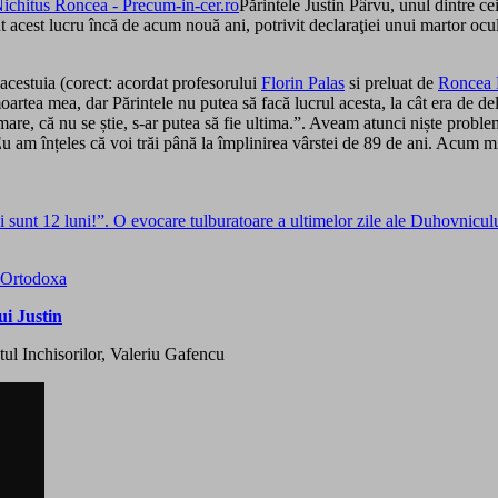
Părintele Justin Pârvu, unul dintre c
iut acest lucru încă de acum nouă ani, potrivit declaraţiei unui martor ocu
 acestuia (corect: acordat profesorului
Florin Palas
si preluat de
Roncea
oartea mea, dar Părintele nu putea să facă lucrul acesta, la cât era de de
e, că nu se știe, s-ar putea să fie ultima.”. Aveam atunci niște probleme 
”. Eu am înțeles că voi trăi până la împlinirea vârstei de 89 de ani. Acum
Mai sunt 12 luni!”. O evocare tulburatoare a ultimelor zile ale Duhovnic
 Ortodoxa
i Justin
ul Inchisorilor, Valeriu Gafencu