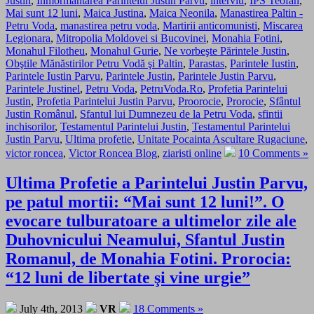
Justin
,
Inmormantarea Parintelui Justin Parvu
,
interviu
,
IPS Teofan
,
Mai sunt 12 luni
,
Maica Justina
,
Maica Neonila
,
Manastirea Paltin -
Petru Voda
,
manastirea petru voda
,
Martirii anticomunisti
,
Miscarea
Legionara
,
Mitropolia Moldovei si Bucovinei
,
Monahia Fotini
,
Monahul Filotheu
,
Monahul Gurie
,
Ne vorbeşte Părintele Justin
,
Obştile Mănăstirilor Petru Vodă şi Paltin
,
Parastas
,
Parintele Iustin
,
Parintele Iustin Parvu
,
Parintele Justin
,
Parintele Justin Parvu
,
Parintele Justinel
,
Petru Voda
,
PetruVoda.Ro
,
Profetia Parintelui
Justin
,
Profetia Parintelui Justin Parvu
,
Proorocie
,
Prorocie
,
Sfântul
Justin Românul
,
Sfantul lui Dumnezeu de la Petru Voda
,
sfintii
inchisorilor
,
Testamentul Parintelui Justin
,
Testamentul Parintelui
Justin Parvu
,
Ultima profetie
,
Unitate Pocainta Ascultare Rugaciune
,
victor roncea
,
Victor Roncea Blog
,
ziaristi online
10 Comments »
Ultima Profetie a Parintelui Justin Parvu,
pe patul mortii: “Mai sunt 12 luni!”. O
evocare tulburatoare a ultimelor zile ale
Duhovnicului Neamului, Sfantul Justin
Romanul, de Monahia Fotini. Prorocia:
“12 luni de libertate şi vine urgie”
July 4th, 2013
VR
18 Comments »