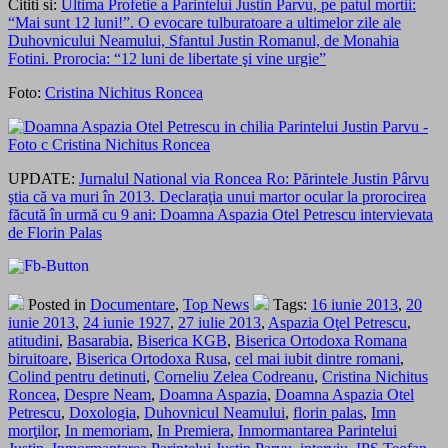
Cititi si:
Ultima Profetie a Parintelui Justin Parvu, pe patul mortii:
“Mai sunt 12 luni!”. O evocare tulburatoare a ultimelor zile ale
Duhovnicului Neamului, Sfantul Justin Romanul, de Monahia
Fotini. Prorocia: “12 luni de libertate şi vine urgie”
Foto:
Cristina Nichitus Roncea
UPDATE:
Jurnalul National via Roncea Ro: Părintele Justin Pârvu
ştia că va muri în 2013. Declaraţia unui martor ocular la prorocirea
făcută în urmă cu 9 ani: Doamna Aspazia Otel Petrescu intervievata
de Florin Palas
Posted in
Documentare
,
Top News
Tags:
16 iunie 2013
,
20
iunie 2013
,
24 iunie 1927
,
27 iulie 2013
,
Aspazia Oţel Petrescu
,
atitudini
,
Basarabia
,
Biserica KGB
,
Biserica Ortodoxa Romana
biruitoare
,
Biserica Ortodoxa Rusa
,
cel mai iubit dintre romani
,
Colind pentru detinuti
,
Corneliu Zelea Codreanu
,
Cristina Nichitus
Roncea
,
Despre Neam
,
Doamna Aspazia
,
Doamna Aspazia Otel
Petrescu
,
Doxologia
,
Duhovnicul Neamului
,
florin palas
,
Imn
morţilor
,
In memoriam
,
In Premiera
,
Inmormantarea Parintelui