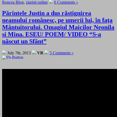
Roncea Blog
,
ziaristi online
6 Comments »
Părintele Justin a dus răstignirea
neamului românesc, pe umerii lui, în faţa
Mântuitorului. Omagiul Maicilor Neonila
si Mina. ESEU/ POEM/ VIDEO “S-a
născut un Sfânt”
July 7th, 2013
VR
5 Comments »