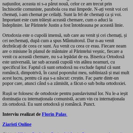
națiunilor, aceasta ni s-a părut nouă, celor ce am trecut prin
închisorile comuniste, parabola cea mai limpede. N-ați venit voi cei
chemați, i-am chemat pe ceilalți. Sunt la fel de chemați ca și voi.
Important este cum trăiești această chemare, cum o aduci la
îndeplinire. Iar Părintele Justin a fost întotdeauna pe această linie.
Ortodoxia este o cupolă imensă, sub care au venit și cei chemați, și
cei nechemați, după cum a spus Mântuitorul. Dar n-au venit
dezbrăcați de ceea ce sunt. Au venit cu ceea ce erau. Fiecare neam
are o misiune în planul de mântuire al Părintelui veșnic, fiecare a
venit cu această chemare, nu s-a lepădat de ea. Biserica Ortodoxă
este universală, iar sub această cupolă vin atâtea neamuri, cu
specificul lor. Faptul că sunt ortodoxă nu exclude faptul că sunt
româncă, dimpotrivă, în cazul poporului meu, subliniază și mai mult
acest lucru, pentru că așa s-a născut: creștin. Fac parte dintr-un
popor care, atunci când s-a zămislit, a făcut-o sub bolta ortodoxiei.
Rușii se folosesc de ortodoxie pentru panslavismul lor. Nu le-a ieșit
dominația cu internaționala comunistă, acum vin cu internaționala
zis ortodoxă. Eu sunt ortodoxă și româncă. Punct.
Interviu realizat de
Florin Palas
Ziaristi Online