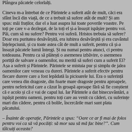
Plângea păcatele celorlalți.
Cineva m-a întrebat de ce Părintele a suferit atât de mult, căci era
sfânt încă din viață, de ce a trebuit să sufere atât de mult? Și am
spus: măi fraților, dar el a luat asupra lui toate poverile voastre. Pe
toți pe care v-a dezlegat, de la toți el și-a însușit ispășire pentru voi.
Păi, cum să nu sufere? Pentru voi suferă. Hristos trebuia să sufere?
Doar era puritatea desăvârșită, era iubirea desăvârșită și era cuvântul
înțelepciunii, și cu toate astea cât de mult a suferit, pentru că și-a
însușit păcatele lumii întregi. Și nu numai pentru atunci, ci pentru
totdeauna. Pentru ca să plătești o asemenea izbăvire, o asemenea
portiță de salvare a oamenilor, nu merită să suferi cum a suferit El?
Așa a suferit și Părintele. Părintele se mistuia pur și simplu de jalea
oamenilor care veneau cu dureri. Părintele a suferit efectiv pentru
fiecare durere care a fost lepădată la picioarele lui. Era o suferință
care venea din dragoste, din foarte mare dragoste pentru aproapele,
pentru nefericitul care a căzut în groapă aproape fără să fie conștient
că e acolo și că e vai de capul lui. Iar Părintele a dat binecuvântări, a
ispășit pentru oameni, pentru toți care au venit cu căderi, cu suferințe
mari din cădere, pentru că bolile, încercările mari sunt plata
păcatului.
– Înainte de operație, Părintele a spus: “Oare ce ar fi mai de folos
pentru voi ca să vă pocăiți: să mor sau să mă fac bine?”. Cum
tâlcuiți aceasta?