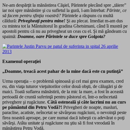
Ne-am despărţit la mănăstirea Căşiel, Părintele plecând spre „tăiere”
iar noi spre mănăstire şi cu sufletul la gură, l-am întrebat:
Părinte, ce
să facem pentru sfinţia voastră?
Părintele a răspuns cu multă
căldură:
Privegheaţi pentru mine!
Şi au plecat. Imediat m-am dus
cu mintea tot la Mântuitorul în gradina Ghetsimani, când îi mustră pe
apostoli pentru că nu au privegheat un ceas cu el. Şi mă gândeam cu
spaimă:
Doamne, oare Părintele se duce spre Golgota?
Examenul operaţiei
„Doamne, treacă acest pahar de la mine dacă este cu putinţă”
Urma operaţia – o problemă spinoasă şi cel mai greu examen, cred
eu, din viaţa tuturor vieţuitorilor celor două obşti, de călugări şi de
maici. Toată suflarea mănăstirii, de la mic la mare, a fost în această
perioadă de cruntă suferinţă pentru păstorul ei, într-o neîncetată
priveghere şi rugăciune.
Câtă osteneală şi câte lacrimi nu au curs
pe pământul din Petru Vodă?!
Privegheri de noapte, masluri,
paraclise, acatiste, neîncetat se săvârşeau rugăciuni, o nevoinţă peste
firea noastră aproape, pe care numai dacă iubeşti cu adevărat o poţi
săvârşi. Atâta unitate şi rugăciune nu ştiu să fi fost vreodată în
mănăstirea Petru Vodă.