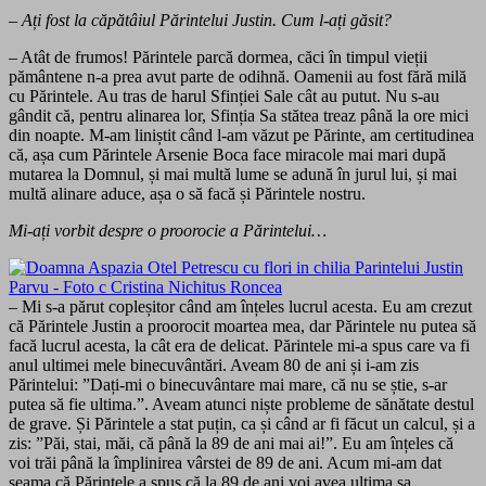
– Ați fost la căpătâiul Părintelui Justin. Cum l-ați găsit?
– Atât de frumos! Părintele parcă dormea, căci în timpul vieții
pământene n-a prea avut parte de odihnă. Oamenii au fost fără milă
cu Părintele. Au tras de harul Sfinției Sale cât au putut. Nu s-au
gândit că, pentru alinarea lor, Sfinția Sa stătea treaz până la ore mici
din noapte. M-am liniștit când l-am văzut pe Părinte, am certitudinea
că, așa cum Părintele Arsenie Boca face miracole mai mari după
mutarea la Domnul, și mai multă lume se adună în jurul lui, și mai
multă alinare aduce, așa o să facă și Părintele nostru.
Mi-ați vorbit despre o proorocie a Părintelui…
– Mi s-a părut copleșitor când am înțeles lucrul acesta. Eu am crezut
că Părintele Justin a proorocit moartea mea, dar Părintele nu putea să
facă lucrul acesta, la cât era de delicat. Părintele mi-a spus care va fi
anul ultimei mele binecuvântări. Aveam 80 de ani și i-am zis
Părintelui: ”Dați-mi o binecuvântare mai mare, că nu se știe, s-ar
putea să fie ultima.”. Aveam atunci niște probleme de sănătate destul
de grave. Și Părintele a stat puțin, ca și când ar fi făcut un calcul, și a
zis: ”Păi, stai, măi, că până la 89 de ani mai ai!”. Eu am înțeles că
voi trăi până la împlinirea vârstei de 89 de ani. Acum mi-am dat
seama că Părintele a spus că la 89 de ani voi avea ultima sa