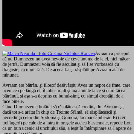
Avraam a priceput
că nu Dumnezeu nu avea nevoie de ceva anume de la el, nici măcar
de jertfă. Dumnezeu voia să fie ascultat şi să I se vorbească cu
dragoste, ca unui Tată. De aceea l-a şi răsplătit pe Avraam atât de
minunat.
Avraam era bătrân, şi filosof desăvârşit. Avea un nepot de frate, care
ucenicea pe lângă el, îl iubea mult şi lua aminte la ce şi cum făcea
bătrânul, şi aşa s-a deprins cu bunul-simţ, cu simţul dreptăţii de a
face binele.
Când Dumnezeu a hotărât să răsplătească credinţa lui Avraam şi,
dacă tot s-a arătat în chip de Treime Sfântă, să răsplătească şi
necredinţa celor din Sodoma şi Gomora, tocmai când erau Ei (cei
trei îngeri) pe cale de a intra în oraşele acelea blestemate, repede Lot,
ca un bun ucenic al unchiului său, a ieşit în întâmpinare să-I apere de
necuviinţa cetăţenilor.