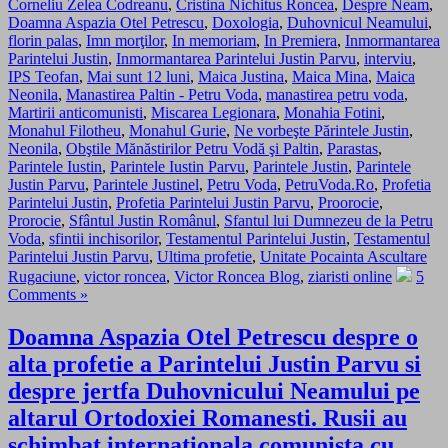
Corneliu Zelea Codreanu
,
Cristina Nichitus Roncea
,
Despre Neam
,
Doamna Aspazia Otel Petrescu
,
Doxologia
,
Duhovnicul Neamului
,
florin palas
,
Imn morţilor
,
In memoriam
,
In Premiera
,
Inmormantarea
Parintelui Justin
,
Inmormantarea Parintelui Justin Parvu
,
interviu
,
IPS Teofan
,
Mai sunt 12 luni
,
Maica Justina
,
Maica Mina
,
Maica
Neonila
,
Manastirea Paltin - Petru Voda
,
manastirea petru voda
,
Martirii anticomunisti
,
Miscarea Legionara
,
Monahia Fotini
,
Monahul Filotheu
,
Monahul Gurie
,
Ne vorbeşte Părintele Justin
,
Neonila
,
Obştile Mănăstirilor Petru Vodă şi Paltin
,
Parastas
,
Parintele Iustin
,
Parintele Iustin Parvu
,
Parintele Justin
,
Parintele
Justin Parvu
,
Parintele Justinel
,
Petru Voda
,
PetruVoda.Ro
,
Profetia
Parintelui Justin
,
Profetia Parintelui Justin Parvu
,
Proorocie
,
Prorocie
,
Sfântul Justin Românul
,
Sfantul lui Dumnezeu de la Petru
Voda
,
sfintii inchisorilor
,
Testamentul Parintelui Justin
,
Testamentul
Parintelui Justin Parvu
,
Ultima profetie
,
Unitate Pocainta Ascultare
Rugaciune
,
victor roncea
,
Victor Roncea Blog
,
ziaristi online
5
Comments »
Doamna Aspazia Otel Petrescu despre o
alta profetie a Parintelui Justin Parvu si
despre jertfa Duhovnicului Neamului pe
altarul Ortodoxiei Romanesti. Rusii au
schimbat internationala comunista cu