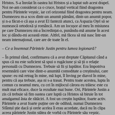
Hristos. S-a înrolat în oastea lui Hristos și a luptat sub acest drapel.
Noi ne-am considerat ca o cruce, brațul vertical fiind dragostea
pentru Părintele veșnic, iar cel orizontal fiind dragostea pentru neam.
Dumnezeu m-a scos dintr-un anumit pământ, dintr-un anumit popor,
și n-a făcut-o că așa a avut El fantezii atunci, ca Aspazia Oțel să se
numească ortodoxă și româncă. Am un locușor al meu în misiunea
pe care Dumnezeu mi-a încredințat-o, punându-mă anume în acest
loc și dându-mi această etnie. Altfel, mă făcea să mă nasc într-un
neam internațional, care are de toate în el.
– Ce a însemnat Părintele Justin pentru lumea legionară?
– În primul rând, confirmarea că a avut dreptate Căpitanul când a
spus că nu este suficient să spui o rugăciune și să ții o relație
personală cu Dumnezeu. Trebuie să fii și luptător. Era împotriva
resemnării care vine dintr-o anumită comoditate a creștinului, care
spune: eu mă retrag în mine, mă lupt, îl înving pe diavol în mine,
pentru că așa trebuie, așa ni s-a trasat. Pentru toate acestea, lupta în
comun cu neamul meu, cu cei în mijlocul cărora eu trăiesc este cu
mult mai eficace, duce la rezultate mai bune. Ori, Părintele Justin a
zis că trebuie să fim oastea care luptă ca Hristos să biruie în tot
amalgamul ăsta de rătăciri. A fost un creștin luptător, foarte activ.
Părintele a avut foarte puține ore de odihnă, numai Dumnezeu
Sfântul știe dacă și orele acelea îi erau acordate, dacă nu în clipa
aceea părintele Justin stătea de vorbă cu Părintele său veșnic.