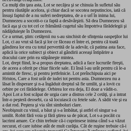
Ca mulţi din ţara asta, Lot se necăjea şi se chinuia în sufletul său
pentru răutăţile acelora, şi chiar dacă se socotea neputincios, iată că
însuşi faptul de a nu suferi nedreptatea, de a o urî în inima lui,
Dumnezeu a socotit-o ca faptă a desăvârşirii. Să dea Dumnezeu să
facă aşa şi cu tot cel ce frământă cugetul său împotriva fărădelegii şi
nădăjduieşte în Dumnezeu.
Ce a urmat, ştim: cetăţenii nu s-au sinchisit de sfinţenia oaspeţilor lui
Lot, ci au vrut să facă şi lor ce făceau ei între ei, pentru că toată
gândirea lor era cu totul pervertită de la adevăr, că patima asta face,
aplică la orice subiect şi obiect al gândirii aceeaşi întipărire a
dracului care prin ea stăpâneşte mintea.
Lot, drept fiind, le-a propus dreptatea, adică a face lucrurile fireşti,
de aceea a oferit pe chiar fiicele sale. Ei însă l-au urât pentru că le-a
amintit de firesc, şi pentru jertfelnicie. Lot preînchipuia aici pe
Hristos, Care a fost urât de iudei tot pentru asta. Dumnezeu nu a
lăsat în disperare şi n-a îngăduit dreptul să fie umilit, şi a lovit cu
orbire pe cei fărădelege. Orbirea lor era deja, El doar a vădit-o.
Apoi Lot a fost scăpat de urgia care a distrus cele 2 cetăţi, şi a intrat
într-o peşteră deosebi, ca să locuiască cu fetele sale. A sădit vie şi ea
a dat rod. Peştera şi via sînt simboluri clare.
Neobişnuit cu vinul, a băut şi s-a îmbătat, şi astfel el singur s-a
umilit. Robit fără voia şi fără ştirea sa de păcat, Lot s-a pocăit cu
lacrimi amare. Ce chin trebuie că-i cuprinsese inima când s-a văzut
necurat, el care iubise atât de mult curăţia. Cât de ruşine trebuie că-i