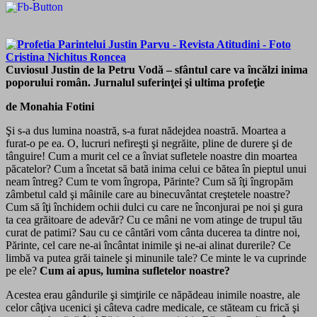
Cuviosul Justin de la Petru Vodă – sfântul care va încălzi inima
poporului român. Jurnalul suferinţei şi ultima profeţie
de Monahia Fotini
Şi s-a dus lumina noastră, s-a furat nădejdea noastră. Moartea a
furat-o pe ea. O, lucruri nefireşti şi negrăite, pline de durere şi de
tânguire! Cum a murit cel ce a înviat sufletele noastre din moartea
păcatelor? Cum a încetat să bată inima celui ce bătea în pieptul unui
neam întreg? Cum te vom îngropa, Părinte? Cum să îţi îngropăm
zâmbetul cald şi mâinile care au binecuvântat creştetele noastre?
Cum să îţi închidem ochii dulci cu care ne înconjurai pe noi şi gura
ta cea grăitoare de adevăr? Cu ce mâni ne vom atinge de trupul tău
curat de patimi? Sau cu ce cântări vom cânta ducerea ta dintre noi,
Părinte, cel care ne-ai încântat inimile şi ne-ai alinat durerile? Ce
limbă va putea grăi tainele şi minunile tale? Ce minte le va cuprinde
pe ele?
Cum ai apus, lumina sufletelor noastre?
Acestea erau gândurile şi simţirile ce năpădeau inimile noastre, ale
celor câţiva ucenici şi câteva cadre medicale, ce stăteam cu frică şi