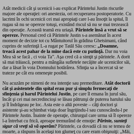
Atât medicii cât şi ucenicii i-au explicat Părintelui Justin riscurile
majore ale operaţiei: ori anestezia, ori recuperarea postoperatorie. Cu
lacrimi în ochi ucenicii cei mai apropiaţi care l-au însoţit la spital, îl
rugau să nu se opereze totuşi, existând riscul să nu se mai trezească
din operaţie. Această teamă era uriaşă.
Părintele însă a vrut să se
opereze.
Personal cred că Părintele Justin s-a asemănat în acest
moment de decizie tot cu Mântuitorul în grădina Ghetsimani, când
cuprins de suferinţă L-a rugat pe Tatăl Său ceresc:
„Doamne,
treacă acest pahar de la mine dacă este
cu putinţă.
Dar nu voia
Mea să se facă , ci voia Ta”. Aşa cred că a simţit şi părintele. A dorit
să mai trăiască, pentru a mângâia sufletele necăjite ale ucenicilor săi,
dar a lăsat în voia Domnului hotărârea. Sfinţia sa a încercat să se
trateze pe cât era omeneşte posibil.
Nu acuzăm pe nimeni de rea intenţie sau premeditare.
Atât doctorii
cât şi asistentele din spital erau pur şi simplu fermecaţi de
sfinţenia şi harul Părintelui Justin
, pe care îl emana în jurul său,
încât şi cei mai necredincioşi se lăsau pătrunşi de puterea harului său
şi îl îndrăgeau pe loc. Asta este o altă poveste – câţi doctori şi
asistente şi-au schimbat viaţa doar îngrijindu-l sau cunoscându-l pe
Părintele Justin. Înainte de operaţie, chirurgul care urma să îl opereze
l-a întrebat cu frică, aproape tremurând de emoţie:
Părinte, sunteţi
sigur că vreţi să vă operăm?
Părintele, ca dovadă că nu se temea de
moarte, a răspuns în acelaşi ton glumeţ cu care eram obişnuiţi: „Măi,