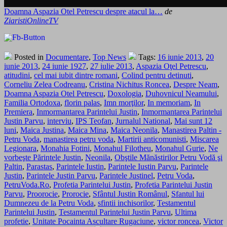
Doamna Aspazia Otel Petrescu despre atacul la…
de
ZiaristiOnlineTV
Posted in
Documentare
,
Top News
Tags:
16 iunie 2013
,
20
iunie 2013
,
24 iunie 1927
,
27 iulie 2013
,
Aspazia Oţel Petrescu
,
atitudini
,
cel mai iubit dintre romani
,
Colind pentru detinuti
,
Corneliu Zelea Codreanu
,
Cristina Nichitus Roncea
,
Despre Neam
,
Doamna Aspazia Otel Petrescu
,
Doxologia
,
Duhovnicul Neamului
,
Familia Ortodoxa
,
florin palas
,
Imn morţilor
,
In memoriam
,
In
Premiera
,
Inmormantarea Parintelui Justin
,
Inmormantarea Parintelui
Justin Parvu
,
interviu
,
IPS Teofan
,
Jurnalul National
,
Mai sunt 12
luni
,
Maica Justina
,
Maica Mina
,
Maica Neonila
,
Manastirea Paltin -
Petru Voda
,
manastirea petru voda
,
Martirii anticomunisti
,
Miscarea
Legionara
,
Monahia Fotini
,
Monahul Filotheu
,
Monahul Gurie
,
Ne
vorbeşte Părintele Justin
,
Neonila
,
Obştile Mănăstirilor Petru Vodă şi
Paltin
,
Parastas
,
Parintele Iustin
,
Parintele Iustin Parvu
,
Parintele
Justin
,
Parintele Justin Parvu
,
Parintele Justinel
,
Petru Voda
,
PetruVoda.Ro
,
Profetia Parintelui Justin
,
Profetia Parintelui Justin
Parvu
,
Proorocie
,
Prorocie
,
Sfântul Justin Românul
,
Sfantul lui
Dumnezeu de la Petru Voda
,
sfintii inchisorilor
,
Testamentul
Parintelui Justin
,
Testamentul Parintelui Justin Parvu
,
Ultima
profetie
,
Unitate Pocainta Ascultare Rugaciune
,
victor roncea
,
Victor