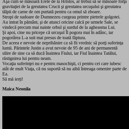
Aşa cum se măsoară Erele de la Hristos, ar trebui să se măsoare forţa
gravitaţiei de la greutatea Crucii şi greutatea urcuşului şi greutatea
tălpii de carne de om purtată pentru ca omul să zboare.
Stropi de sudoare de Dumnezeu curgeau printre pietrele golgotei.
Au intrat în pământ, şi de atunci oricine calcă pe urmele Sale, se
vindecă precum mai nainte orbul şi surdul de la agheasma Lui.
Şi apoi, cine nu pricepe că urcuşul Îl pogora mai în adânc, iar
pogorârea L-a suit mai presus de toată făptura.
De aceea e nevoie de neprihănire ca să fii vrednic să porţi suferinţa
lumii. Părintele Justin a avut nevoie de 95 de ani de permanentă
silire de sine ca să ducă înaintea Fiului, iar Fiul înaintea Tatălui,
răstignirea lui pentru neam.
Vocaţia suferinţei nu e pentru masochişti, ci pentru cei care iubesc
atât de mult Viaţa, că nu suportă să nu aibă întreaga omenire parte de
Ea.
Să mă ierți!
Maica Neonila