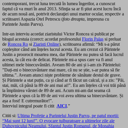
contemporani, trecut luna trecută în lumea îngerilor, a cunoscut
faptul că va muri în anul 2013. Sfinţia sa ar fi ştiut acest lucru încă
de acum nouă ani, potrivit declaraţiei unui martor ocular, respectiv a
scriitoarei Aspazia Otel Petrescu (
foto dreapta
, impreuna cu
Parintele Justin Parvu).
Intr-un interviu acordat ziaristului Victor Roncea si publicat pe
blogul acestuia (corect: acordat profesorului
Florin Palas
si preluat
de
Roncea Ro
si
Ziaristi Online
), scriitoarea afirmă: “Mi s-a părut
copleșitor când am înțeles lucrul acesta. Eu am crezut că Părintele
Justin a proorocit moartea mea, dar Părintele nu putea să facă lucrul
acesta, la cât era de delicat. Părintele mi-a spus care va fi anul
ultimei mele binecuvântări. Aveam 80 de ani și i-am zis Părintelui:
”Dați-mi o binecuvântare mai mare, că nu se știe, s-ar putea să fie
ultima.”. Aveam atunci niște probleme de sănătate destul de grave.
Și Părintele a stat puțin, ca și când ar fi făcut un calcul, și a zis: ”Păi,
stai, măi, că până la 89 de ani mai ai!”. Eu am înțeles că voi trăi până
la împlinirea vârstei de 89 de ani. Acum mi-am dat seama că
Părintele a spus că la 89 de ani voi avea ultima sa binecuvântare. Și
așa a fost! E cutremurător!”.
Interviul integral poate fi citit
AICI
.”
Cititi si:
Ultima Profetie a Parintelui Justin Parvu, pe patul mortii:
“Mai sunt 12 luni!”. O evocare tulburatoare a ultimelor zile ale
Duhovnicului Neamului, Sfantul Justin Romanul, de Monahia