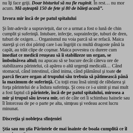
nu îţi face griji.
Doar bisturiul să nu fie
ruginit
. În rest… nu mor
acum.
Mă aşteaptă 150 de fete şi 80 de băieţi acasă”.
Izvora mir încă de pe patul spitalului
Şi într-adevăr a supravieţuit, dar ce a urmat a fost o lună de chin
cumplit şi suferinţă. Intubare, infecţie, suprainfecţie, tuburi de dren,
tuburi de oxigen… Organismul nu voia parcă să se refacă. Maica
stareţă şi cei doi părinţi care l-au îngrijit cu multă dragoste până la
capăt, au trăit clipe de coşmar. Maica povestea cu durere cum
imediat ce
medicii reuşeau să îi stabilizeze un organ, se
îmbolnăvea altul;
nu apucau să se bucure decât câteva ore de
stabilizarea părintelui, că apărea o altă urgenţă medicală… Când
stomacul, când intestinul, când inima, când plămânul şi toate
de
parcă fiecare organ al trupului său trebuia să pătimească până
la maximum de suferinţă.
Cu toţii erau însă uimiţi de răbdarea şi
forţa părintelui de a îndura suferinţa. Şi ceea ce i-a uimit şi mai mult
a fost faptul că
părintele, încă de pe patul spitalului
, mirosea a
mir şi trupul său izvora mir,
ori de câte ori îi schimbau hainele sau
îl întorceau de pe o parte pe alta, simţeau şi vedeau acest lucru
minunat.
Discreţia şi nobleţea sfinţeniei
Ştia sau nu ştia Părintele de mai înainte de boala cumplită ce îl