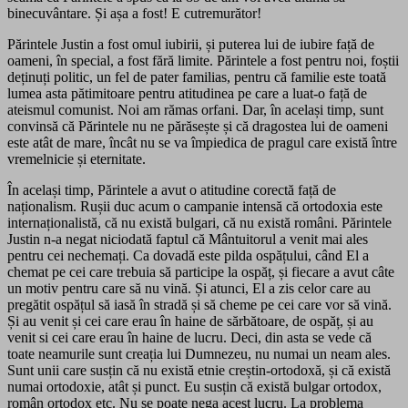
binecuvântare. Și așa a fost! E cutremurător!
Părintele Justin a fost omul iubirii, și puterea lui de iubire față de
oameni, în special, a fost fără limite. Părintele a fost pentru noi, foștii
deținuți politic, un fel de pater familias, pentru că familie este toată
lumea asta pătimitoare pentru atitudinea pe care a luat-o față de
ateismul comunist. Noi am rămas orfani. Dar, în același timp, sunt
convinsă că Părintele nu ne părăsește și că dragostea lui de oameni
este atât de mare, încât nu se va împiedica de pragul care există între
vremelnicie și eternitate.
În același timp, Părintele a avut o atitudine corectă față de
naționalism. Rușii duc acum o campanie intensă că ortodoxia este
internaționalistă, că nu există bulgari, că nu există români. Părintele
Justin n-a negat niciodată faptul că Mântuitorul a venit mai ales
pentru cei nechemați. Ca dovadă este pilda ospățului, când El a
chemat pe cei care trebuia să participe la ospăț, și fiecare a avut câte
un motiv pentru care să nu vină. Și atunci, El a zis celor care au
pregătit ospățul să iasă în stradă și să cheme pe cei care vor să vină.
Și au venit și cei care erau în haine de sărbătoare, de ospăț, și au
venit si cei care erau în haine de lucru. Deci, din asta se vede că
toate neamurile sunt creația lui Dumnezeu, nu numai un neam ales.
Sunt unii care susțin că nu există etnie creștin-ortodoxă, și că există
numai ortodoxie, atât și punct. Eu susțin că există bulgar ortodox,
român ortodox etc. Nu se poate nega acest lucru. La problema