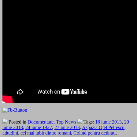
Posted in
Documentare
,
Top News
Tags:
16 iunie 2013
,
20
iunie 2013
,
24 iunie 1927
,
27 iulie 2013
,
Aspazia Oţel Petrescu
,
atitudini
,
cel mai iubit dintre romani
,
Colind pentru detinuti
,