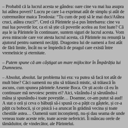
– Probabil că la lucrul acesta se gândea: oare cine va mai lua asupra
lui atâtea poveri? Lucru pe care l-a exprimat atât de simplu și atât de
cutremurător maica Teodosia: “Tu cum de poți să le mai duci/Atâtea
cruci, atâtea cruci?”. Cred că Părintele și-a pus întrebarea: cine va
mai lua poverile lor, ca ei să știe că poverile acelea au fost luate? Că
așa le ia Părintele în continuare, suntem siguri de lucrul acesta. Vom
avea miracole care vor atesta lucrul acesta, că Părintele nu renunță la
ajutorul pentru oamenii necăjiți. Dragostea lui de oameni a fost atât
de fără limite, încât nu se împiedică de pragul care există între
vremelnicie și eternitate.
– Putem spune că am câștigat un mare mijlocitor în Împărăția lui
Dumnezeu.
– Absolut, absolut. Iar problema lui era: va putea să facă tot atât de
mult bine? Căci oamenii nu știu să trăiască mistic, să trăiască în
ascuns, cum spunea părintele Arsenie Boca. Or ști acolo că eu în
continuare mă nevoiesc pentru ei? Aici, văzându-l și sărutându-i
mâna și spunându-i toate poveștile… Doamne, ce-am putut să aud!
A stat o oră și ceva o băbuță să-i spună ce-a pățit cu gâștele, și ce-a
pățit cu bobocii, și ce pisică i-a aruncat în grădină vecina și toate
chestiile astea… Oamenii sunt inconștienți, nu-și dau seama de unde
veneau toate aceste rele, toate aceste nefericiri. Îi mâncau orele de
tămăduitor, de vindecător, ale Părintelui.