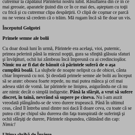
cutremur la căpătâiul Părintelui nostru iubit. Răsuflarea din ce în ce
mai greoaie, aparatele ţiuind din ce în ce mai des, aşteptam cu toţii
cu frică şi cu cutremur clipa despărţirii. O clipă de coşmar ce parcă
nu ne venea să credem că o trăim. Mă rugam încă să fie doar un vis.
Începutul Golgotei
Primele semne ale bolii
Cu doar două luni în urmă, Părintele era acelaşi, vioi, puternic,
primea pelerinii până la miezul nopţii, gura sa sfinţită glăsuia sfaturi
şi învăţături, ochii lui zâmbeau încă împreună cu ai credincioşilor.
Nimic nu ar fi dat de bănuit că părintele suferă de o aşa
cumplită boală
. La slujbele de noapte nelipsit ca de obicei, cânta
chiar împreună cu noi. Şi deodată primele semne ale bolii au început
să se arate: obosea foarte repede, nu mai putea mânca şi cel mai
adesea stări de vomă. Iar părintele ne liniştea, asigurându-ne că nu
are nimic decât o simplă indigestie.
Până la sfârşit, a
vrut
să sufere
discret, în taină, nevrând să supere pe cineva.
Nu l-am auzit
vreodată plângându-se de vreo durere trupească. Până în ultimul
ceas, când îl întreba unul dintre noi dacă îl doare ceva, cu toate că se
putea citi pe chipul său durerea din faţa transpirată de suferinţă şi
ochii sfârşiţi de durere, Părintele răspundea, clătinând din cap:
Nimic!
Ultima slujbă de Înviere