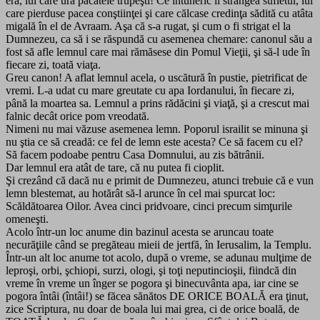
era, lui care ura păcatele trupeşti! Ce întuneric îi strângea sufletul, lui
care pierduse pacea conştiinţei şi care călcase credinţa sădită cu atâta
migală în el de Avraam. Aşa că s-a rugat, şi cum o fi strigat el la
Dumnezeu, ca să i se răspundă cu asemenea chemare: canonul său a
fost să afle lemnul care mai rămăsese din Pomul Vieţii, şi să-l ude în
fiecare zi, toată viaţa.
Greu canon! A aflat lemnul acela, o uscătură în pustie, pietrificat de
vremi. L-a udat cu mare greutate cu apa Iordanului, în fiecare zi,
până la moartea sa. Lemnul a prins rădăcini şi viaţă, şi a crescut mai
falnic decât orice pom vreodată.
Nimeni nu mai văzuse asemenea lemn. Poporul israilit se minuna şi
nu ştia ce să creadă: ce fel de lemn este acesta? Ce să facem cu el?
Să facem podoabe pentru Casa Domnului, au zis bătrânii.
Dar lemnul era atât de tare, că nu putea fi cioplit.
Şi crezând că dacă nu e primit de Dumnezeu, atunci trebuie că e vun
lemn blestemat, au hotărât să-l arunce în cel mai spurcat loc:
Scăldătoarea Oilor. Avea cinci pridvoare, cinci precum simţurile
omeneşti.
Acolo într-un loc anume din bazinul acesta se aruncau toate
necurăţiile când se pregăteau mieii de jertfă, în Ierusalim, la Templu.
Într-un alt loc anume tot acolo, după o vreme, se adunau mulţime de
leproşi, orbi, şchiopi, surzi, ologi, şi toţi neputincioşii, fiindcă din
vreme în vreme un înger se pogora şi binecuvânta apa, iar cine se
pogora întâi (întâi!) se făcea sănătos DE ORICE BOALĂ era ţinut,
zice Scriptura, nu doar de boala lui mai grea, ci de orice boală, de