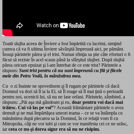
Toată slujba aceea de Înviere a fost împletită cu lacrimi, simţind
cumva că va fi ultima Înviere săvârşită împreună aici, pe pământ.
Însuşi părintele părea şi el trist. Numai sfinţia sa ştie câte eforturi o fi
făcut să reziste în acel scaun până la sfârşitul slujbei. După slujbă
părea oricum epuizat şi l-am întrebat de ce este trist? Părintele a
răspuns:
Sunt trist pentru că nu sunt împreună cu fiii şi fiicele
mele din Petru Vodă, în mănăstirea mea.
Cu o zi înainte ne spovedisem şi îl rugam pe părintele că dacă
Domnul va dori să îl ia la El, să Îl roage să îl mai ţină o perioadă
pentru noi, ucenicii lui, să nu ne lase orfani. Părintele, zâmbind, a
răspuns: „Păi aşa mă gândeam şi eu,
doar pentru
voi dacă mai
trăiesc. Cui vă las pe voi”
? Această frământare părintele o avea
demult şi ne mai împărtăşea uneori teama – ce se va întâmpla cu
mănăstirea după plecarea sa la Domnul, în ce relaţii vom fi cu
Mitropolia, câţi ne vor iubi şi cum se vor manifesta cei ce ne urăsc,
iar
ceea ce
nu-şi dorea sigur era să nu ne risipi
m.