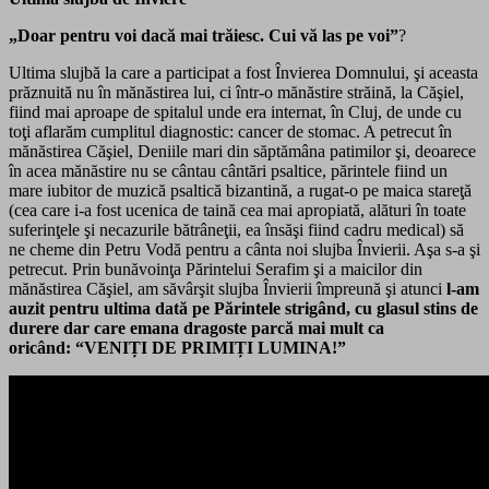
„Doar pentru voi dacă mai trăiesc. Cui vă las pe voi”
?
Ultima slujbă la care a participat a fost Învierea Domnului, şi aceasta
prăznuită nu în mănăstirea lui, ci într-o mănăstire străină, la Căşiel,
fiind mai aproape de spitalul unde era internat, în Cluj, de unde cu
toţi aflarăm cumplitul diagnostic: cancer de stomac. A petrecut în
mănăstirea Căşiel, Deniile mari din săptămâna patimilor şi, deoarece
în acea mănăstire nu se cântau cântări psaltice, părintele fiind un
mare iubitor de muzică psaltică bizantină, a rugat-o pe maica stareţă
(cea care i-a fost ucenica de taină cea mai apropiată, alături în toate
suferinţele şi necazurile bătrâneţii, ea însăşi fiind cadru medical) să
ne cheme din Petru Vodă pentru a cânta noi slujba Învierii. Aşa s-a şi
petrecut. Prin bunăvoinţa Părintelui Serafim şi a maicilor din
mănăstirea Căşiel, am săvârşit slujba Învierii împreună şi atunci
l-am
auzit pentru ultima dată pe Părintele strigând, cu glasul stins de
durere dar care emana dragoste parcă mai
mult ca
oricând:
“VENIȚI DE PRIMIȚI LUMINA!”