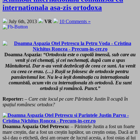
internationala asa-zis ortodoxa
July 6th, 2013
VR
10 Comments »
Doamna Aspazia:
“Ortodoxia este o cupolă imensă, sub care au
venit și cei chemați, și cei nechemați, după cum a spus
Mântuitorul. Dar n-au venit dezbrăcați de ceea ce sunt. Au venit
cu ceea ce erau. (…) Rușii se folosesc de ortodoxie pentru
panslavismul lor. Nu le-a ieșit dominația cu internaționala
comunistă, acum vin cu internaționala zis ortodoxă. Eu sunt
ortodoxă și româncă. Punct.”
Reporter:
– Care este locul pe care Părintele Justin îl ocupă în
spațiul românesc ortodox?
Doamna Aspazia Otel Petrescu:
– Părintele Justin a fost un foarte
mare creștin, dar a fost un creștin luptător, un creștin ostaș. Dacă ar fi
să-i dau o etichetă, deși am oroare de lucrul acesta, a fost ostaș al lui