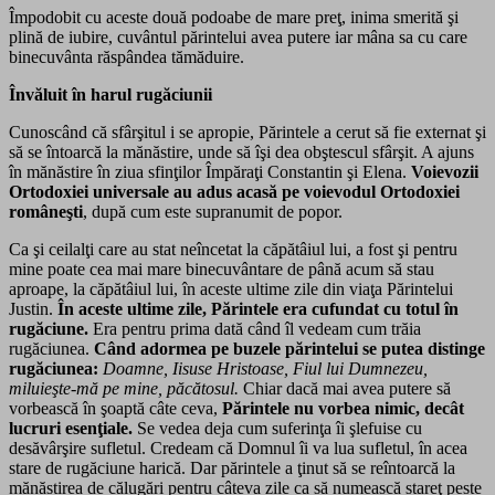
Împodobit cu aceste două podoabe de mare preţ, inima smerită şi
plină de iubire, cuvântul părintelui avea putere iar mâna sa cu care
binecuvânta răspândea tămăduire.
Învăluit în harul rugăciunii
Cunoscând că sfârşitul i se apropie, Părintele a cerut să fie externat şi
să se întoarcă la mănăstire, unde să îşi dea obştescul sfârşit. A ajuns
în mănăstire în ziua sfinţilor Împăraţi Constantin şi Elena.
Voievoz
ii
Ortodoxiei universale au adus acasă pe voievodul Ortodoxiei
româneşti
, după cum este supranumit de popor.
Ca şi ceilalţi care au stat neîncetat la căpătâiul lui, a fost şi pentru
mine poate cea mai mare binecuvântare de până acum să stau
aproape, la căpătâiul lui, în aceste ultime zile din viaţa Părintelui
Justin.
În aceste ultime zile, Părintele era cufundat cu totul în
rugăciune.
Era pentru prima dată când îl vedeam cum trăia
rugăciunea.
Când adormea pe buzele părintelui se putea distinge
rugăciunea:
Doamne, Iisuse Hristoas
e, Fiul lui Dumnezeu,
miluieşte-mă pe mine, păcătosul
.
Chiar dacă mai avea putere să
vorbească în şoaptă câte ceva,
Părintele nu vorbea nimic, decât
lucruri esenţ
iale.
Se vedea deja cum suferinţa îi şlefuise cu
desăvârşire sufletul. Credeam că Domnul îi va lua sufletul, în acea
stare de rugăciune harică. Dar părintele a ţinut să se reîntoarcă la
mănăstirea de călugări pentru câteva zile ca să numească stareţ peste