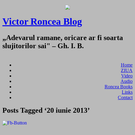
Victor Roncea Blog
„Adevarul ramane, oricare ar fi soarta
slujitorilor sai" – Gh. I. B.
Home
ZIUA
Video
Audio
Roncea Books
Links
Contact
Posts Tagged ‘20 iunie 2013’