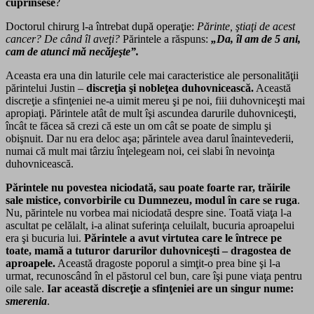
cuprinsese
?
Doctorul chirurg l-a întrebat după operaţie:
Părinte, ştiaţi de acest
cancer? De când îl aveţi?
Părintele a răspuns:
„Da, îl am de 5 ani,
cam de atunci mă necăjeşte”.
Aceasta era una din laturile cele mai caracteristice ale personalităţii
părintelui Justin –
discreţia şi nobleţea duhovnicească.
Această
discreţie a sfinţeniei ne-a uimit mereu şi pe noi, fiii duhovniceşti mai
apropiaţi. Părintele atât de mult îşi ascundea darurile duhovniceşti,
încât te făcea să crezi că este un om cât se poate de simplu şi
obişnuit. Dar nu era deloc aşa; părintele avea darul înaintevederii,
numai că mult mai târziu înţelegeam noi, cei slabi în nevoinţa
duhovnicească.
Părintele nu povestea niciodată, sau
poate foarte
rar, trăirile
sale mistice, convorbirile cu Dumnezeu, modul în care se ruga
.
Nu, părintele nu vorbea mai niciodată despre sine. Toată viaţa l-a
ascultat pe celălalt, i-a alinat suferinţa celuilalt, bucuria aproapelui
era şi bucuria lui.
Părintele a avut virtutea care le întrece pe
toate, mamă a
tuturor
darurilor duhovniceşti – dragostea de
aproapele.
Această dragoste poporul a simţit-o prea bine şi l-a
urmat, recunoscând în el păstorul cel bun, care îşi pune viaţa pentru
oile sale.
Iar această discreţie a sfinţeniei are un singur nume:
smerenia
.