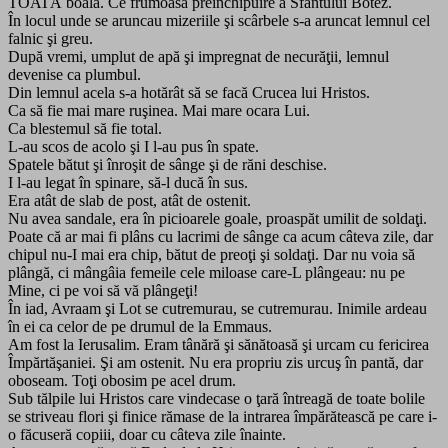
TOATĂ boala. Ce frumoasă preînchipuire a Sfântului Botez.
În locul unde se aruncau mizeriile şi scârbele s-a aruncat lemnul cel
falnic şi greu.
După vremi, umplut de apă şi impregnat de necurăţii, lemnul
devenise ca plumbul.
Din lemnul acela s-a hotărât să se facă Crucea lui Hristos.
Ca să fie mai mare ruşinea. Mai mare ocara Lui.
Ca blestemul să fie total.
L-au scos de acolo şi I l-au pus în spate.
Spatele bătut şi înroşit de sânge şi de răni deschise.
I l-au legat în spinare, să-l ducă în sus.
Era atât de slab de post, atât de ostenit.
Nu avea sandale, era în picioarele goale, proaspăt umilit de soldaţi.
Poate că ar mai fi plâns cu lacrimi de sânge ca acum câteva zile, dar
chipul nu-I mai era chip, bătut de preoţi şi soldaţi. Dar nu voia să
plângă, ci mângâia femeile cele miloase care-L plângeau: nu pe
Mine, ci pe voi să vă plângeţi!
În iad, Avraam şi Lot se cutremurau, se cutremurau. Inimile ardeau
în ei ca celor de pe drumul de la Emmaus.
Am fost la Ierusalim. Eram tânără şi sănătoasă şi urcam cu fericirea
Împărtăşaniei. Şi am ostenit. Nu era propriu zis urcuş în pantă, dar
oboseam. Toţi obosim pe acel drum.
Sub tălpile lui Hristos care vindecase o ţară întreagă de toate bolile
se striveau flori şi finice rămase de la intrarea împărătească pe care i-
o făcuseră copiii, doar cu câteva zile înainte.