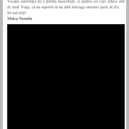
Vocaţia suferinţei nu e pentru masochişti, ci pentru cei care iubesc atât
de mult Viaţa, că nu suportă să nu aibă întreaga omenire parte de Ea.
Să mă ierți!
Maica Neonila