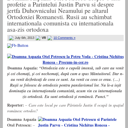
profetie a Parintelui Justin Parvu si despre
jertfa Duhovnicului Neamului pe altarul
Ortodoxiei Romanesti. Rusii au schimbat
internationala comunista cu internationala
asa-zis ortodoxa
July 6th, 2013
VR
10 Comments »
Doamna Aspazia:
“Ortodoxia este o cupolă imensă, sub care au venit
și cei chemați, și cei nechemați, după cum a spus Mântuitorul. Dar n-
au venit dezbrăcați de ceea ce sunt. Au venit cu ceea ce erau. (…)
Rușii se folosesc de ortodoxie pentru panslavismul lor. Nu le-a ieșit
dominația cu internaționala comunistă, acum vin cu internaționala
zis ortodoxă. Eu sunt ortodoxă și româncă. Punct.”
Reporter:
– Care este locul pe care Părintele Justin îl ocupă în spațiul
românesc ortodox?
Doamna Aspazia
Otel Petrescu:
–