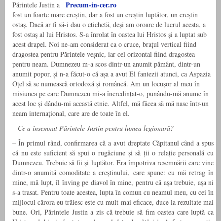
Părintele Justin a
fost un foarte mare creștin, dar a fost un creștin luptător, un creștin
ostaș. Dacă ar fi să-i dau o etichetă, deși am oroare de lucrul acesta, a
fost ostaș al lui Hristos. S-a înrolat în oastea lui Hristos și a luptat sub
acest drapel. Noi ne-am considerat ca o cruce, brațul vertical fiind
dragostea pentru Părintele veșnic, iar cel orizontal fiind dragostea
pentru neam. Dumnezeu m-a scos dintr-un anumit pământ, dintr-un
anumit popor, și n-a făcut-o că așa a avut El fantezii atunci, ca Aspazia
Oțel să se numească ortodoxă și româncă. Am un locușor al meu în
misiunea pe care Dumnezeu mi-a încredințat-o, punându-mă anume în
acest loc și dându-mi această etnie. Altfel, mă făcea să mă nasc într-un
neam internațional, care are de toate în el.
– Ce a însemnat Părintele Justin pentru lumea legionară?
– În primul rând, confirmarea că a avut dreptate Căpitanul când a spus
că nu este suficient să spui o rugăciune și să ții o relație personală cu
Dumnezeu. Trebuie să fii și luptător. Era împotriva resemnării care vine
dintr-o anumită comoditate a creștinului, care spune: eu mă retrag în
mine, mă lupt, îl înving pe diavol în mine, pentru că așa trebuie, așa ni
s-a trasat. Pentru toate acestea, lupta în comun cu neamul meu, cu cei în
mijlocul cărora eu trăiesc este cu mult mai eficace, duce la rezultate mai
bune. Ori, Părintele Justin a zis că trebuie să fim oastea care luptă ca