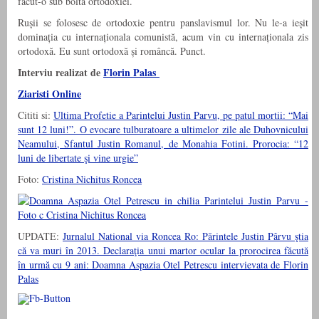
făcut-o sub bolta ortodoxiei.
Rușii se folosesc de ortodoxie pentru panslavismul lor. Nu le-a ieșit
dominația cu internaționala comunistă, acum vin cu internaționala zis
ortodoxă. Eu sunt ortodoxă și româncă. Punct.
Interviu realizat de
Florin Palas
Ziaristi Online
Cititi si:
Ultima Profetie a Parintelui Justin Parvu, pe patul mortii: “Mai
sunt 12 luni!”. O evocare tulburatoare a ultimelor zile ale Duhovnicului
Neamului, Sfantul Justin Romanul, de Monahia Fotini. Prorocia: “12
luni de libertate şi vine urgie”
Foto:
Cristina Nichitus Roncea
UPDATE:
Jurnalul National via Roncea Ro: Părintele Justin Pârvu ştia
că va muri în 2013. Declaraţia unui martor ocular la prorocirea făcută
în urmă cu 9 ani: Doamna Aspazia Otel Petrescu intervievata de Florin
Palas