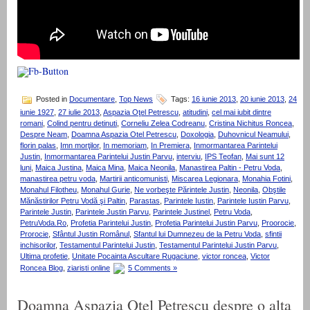
Posted in
Documentare
,
Top News
Tags:
16 iunie 2013
,
20 iunie 2013
,
24
iunie 1927
,
27 iulie 2013
,
Aspazia Oţel Petrescu
,
atitudini
,
cel mai iubit dintre
romani
,
Colind pentru detinuti
,
Corneliu Zelea Codreanu
,
Cristina Nichitus Roncea
,
Despre Neam
,
Doamna Aspazia Otel Petrescu
,
Doxologia
,
Duhovnicul Neamului
,
florin palas
,
Imn morţilor
,
In memoriam
,
In Premiera
,
Inmormantarea Parintelui
Justin
,
Inmormantarea Parintelui Justin Parvu
,
interviu
,
IPS Teofan
,
Mai sunt 12
luni
,
Maica Justina
,
Maica Mina
,
Maica Neonila
,
Manastirea Paltin - Petru Voda
,
manastirea petru voda
,
Martirii anticomunisti
,
Miscarea Legionara
,
Monahia Fotini
,
Monahul Filotheu
,
Monahul Gurie
,
Ne vorbeşte Părintele Justin
,
Neonila
,
Obştile
Mănăstirilor Petru Vodă şi Paltin
,
Parastas
,
Parintele Iustin
,
Parintele Iustin Parvu
,
Parintele Justin
,
Parintele Justin Parvu
,
Parintele Justinel
,
Petru Voda
,
PetruVoda.Ro
,
Profetia Parintelui Justin
,
Profetia Parintelui Justin Parvu
,
Proorocie
,
Prorocie
,
Sfântul Justin Românul
,
Sfantul lui Dumnezeu de la Petru Voda
,
sfintii
inchisorilor
,
Testamentul Parintelui Justin
,
Testamentul Parintelui Justin Parvu
,
Ultima profetie
,
Unitate Pocainta Ascultare Rugaciune
,
victor roncea
,
Victor
Roncea Blog
,
ziaristi online
5 Comments »
Doamna Aspazia Otel Petrescu despre o alta