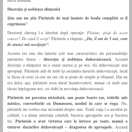
lucru minunat.
Discreţia şi nobleţea sfinţeniei
Ştia sau nu ştia Părintele de mai înainte de boala cumplită ce îl
cuprinsese
?
Doctorul chirurg l-a întrebat după operaţie:
Părinte, ştiaţi de acest
cancer? De când îl aveţi?
Părintele a răspuns:
„Da, îl am de 5 ani, cam
de atunci mă necăjeşte”.
Aceasta era una din laturile cele mai caracteristice ale personalităţii
discreţia şi nobleţea duhovnicească.
părintelui Justin –
Această
discreţie a sfinţeniei ne-a uimit mereu şi pe noi, fiii duhovniceşti mai
apropiaţi. Părintele atât de mult îşi ascundea darurile duhovniceşti, încât
te făcea să crezi că este un om cât se poate de simplu şi obişnuit. Dar nu
era deloc aşa; părintele avea darul înaintevederii, numai că mult mai
târziu înţelegeam noi, cei slabi în nevoinţa duhovnicească.
Părintele nu povestea niciodată, sau
poate foarte
rar, trăirile sale
mistice, convorbirile cu Dumnezeu, modul în care se ruga
. Nu,
părintele nu vorbea mai niciodată despre sine. Toată viaţa l-a ascultat pe
celălalt, i-a alinat suferinţa celuilalt, bucuria aproapelui era şi bucuria
Părintele a avut virtutea care le întrece pe toate, mamă a
lui.
tuturor
darurilor duhovniceşti – dragostea de aproapele.
Această