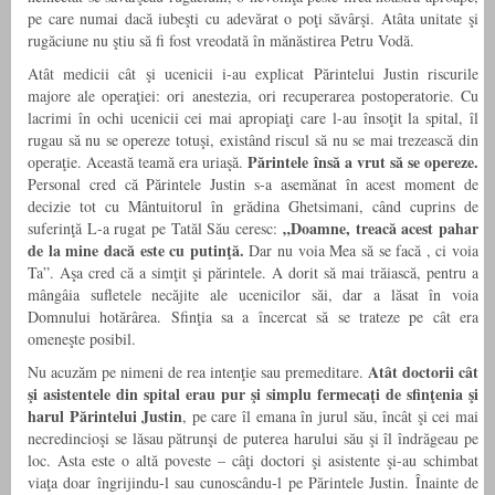
pe care numai dacă iubeşti cu adevărat o poţi săvârşi. Atâta unitate şi
rugăciune nu ştiu să fi fost vreodată în mănăstirea Petru Vodă.
Atât medicii cât şi ucenicii i-au explicat Părintelui Justin riscurile
majore ale operaţiei: ori anestezia, ori recuperarea postoperatorie. Cu
lacrimi în ochi ucenicii cei mai apropiaţi care l-au însoţit la spital, îl
rugau să nu se opereze totuşi, existând riscul să nu se mai trezească din
Părintele însă a vrut să se opereze.
operaţie. Această teamă era uriaşă.
Personal cred că Părintele Justin s-a asemănat în acest moment de
decizie tot cu Mântuitorul în grădina Ghetsimani, când cuprins de
„Doamne, treacă acest pahar
suferinţă L-a rugat pe Tatăl Său ceresc:
de la mine dacă este
cu putinţă.
Dar nu voia Mea să se facă , ci voia
Ta”. Aşa cred că a simţit şi părintele. A dorit să mai trăiască, pentru a
mângâia sufletele necăjite ale ucenicilor săi, dar a lăsat în voia
Domnului hotărârea. Sfinţia sa a încercat să se trateze pe cât era
omeneşte posibil.
Atât doctorii cât
Nu acuzăm pe nimeni de rea intenţie sau premeditare.
şi asistentele din spital erau pur şi simplu fermecaţi de sfinţenia şi
harul Părintelui Justin
, pe care îl emana în jurul său, încât şi cei mai
necredincioşi se lăsau pătrunşi de puterea harului său şi îl îndrăgeau pe
loc. Asta este o altă poveste – câţi doctori şi asistente şi-au schimbat
viaţa doar îngrijindu-l sau cunoscându-l pe Părintele Justin. Înainte de