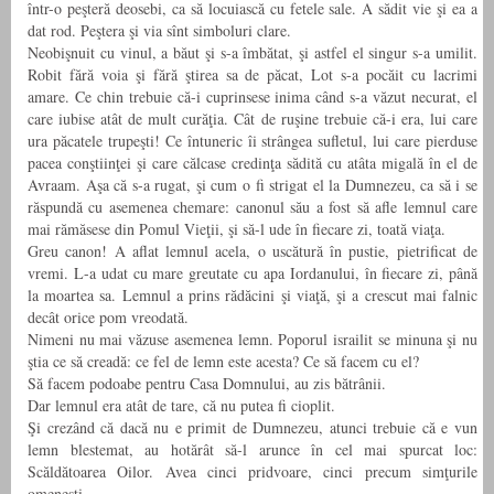
într-o peşteră deosebi, ca să locuiască cu fetele sale. A sădit vie şi ea a
dat rod. Peştera şi via sînt simboluri clare.
Neobişnuit cu vinul, a băut şi s-a îmbătat, şi astfel el singur s-a umilit.
Robit fără voia şi fără ştirea sa de păcat, Lot s-a pocăit cu lacrimi
amare. Ce chin trebuie că-i cuprinsese inima când s-a văzut necurat, el
care iubise atât de mult curăţia. Cât de ruşine trebuie că-i era, lui care
ura păcatele trupeşti! Ce întuneric îi strângea sufletul, lui care pierduse
pacea conştiinţei şi care călcase credinţa sădită cu atâta migală în el de
Avraam. Aşa că s-a rugat, şi cum o fi strigat el la Dumnezeu, ca să i se
răspundă cu asemenea chemare: canonul său a fost să afle lemnul care
mai rămăsese din Pomul Vieţii, şi să-l ude în fiecare zi, toată viaţa.
Greu canon! A aflat lemnul acela, o uscătură în pustie, pietrificat de
vremi. L-a udat cu mare greutate cu apa Iordanului, în fiecare zi, până
la moartea sa. Lemnul a prins rădăcini şi viaţă, şi a crescut mai falnic
decât orice pom vreodată.
Nimeni nu mai văzuse asemenea lemn. Poporul israilit se minuna şi nu
ştia ce să creadă: ce fel de lemn este acesta? Ce să facem cu el?
Să facem podoabe pentru Casa Domnului, au zis bătrânii.
Dar lemnul era atât de tare, că nu putea fi cioplit.
Şi crezând că dacă nu e primit de Dumnezeu, atunci trebuie că e vun
lemn blestemat, au hotărât să-l arunce în cel mai spurcat loc:
Scăldătoarea Oilor. Avea cinci pridvoare, cinci precum simţurile
omeneşti.