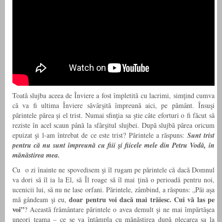
Toată slujba aceea de Înviere a fost împletită cu lacrimi, simţind cumva
că va fi ultima Înviere săvârşită împreună aici, pe pământ. Însuşi
părintele părea şi el trist. Numai sfinţia sa ştie câte eforturi o fi făcut să
reziste în acel scaun până la sfârşitul slujbei. După slujbă părea oricum
epuizat şi l-am întrebat de ce este trist? Părintele a răspuns:
Sunt trist
pentru că nu sunt împreună cu fiii şi fiicele mele din Petru Vodă, în
mănăstirea mea.
Cu o zi înainte ne spovedisem şi îl rugam pe părintele că dacă Domnul
va dori să îl ia la El, să Îl roage să îl mai ţină o perioadă pentru noi,
ucenicii lui, să nu ne lase orfani. Părintele, zâmbind, a răspuns: „Păi aşa
doar pentru
voi dacă mai trăiesc. Cui vă las pe
mă gândeam şi eu,
voi”
? Această frământare părintele o avea demult şi ne mai împărtăşea
uneori teama – ce se va întâmpla cu mănăstirea după plecarea sa la