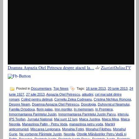
Doamna Aspazia Otel Petrescu despre atacul la…
de
ZiaristiOnlineTV
Posted in
Documentare
,
Top News
Tags:
16 iunie 2013
,
20 iunie 2013
,
24
iunie 1927
,
27 iulie 2013
,
Aspazia Oţel Petrescu
,
atitudini
,
cel mai iubit dintre
romani
,
Colind pentru detinuti
,
Corneliu Zelea Codreanu
,
Cristina Nichitus Roncea
,
Despre Neam
,
Doamna Aspazia Otel Petrescu
,
Doxologia
,
Duhovnicul Neamului
,
Familia Ortodoxa
,
florin palas
,
Imn morţilor
,
In memoriam
,
In Premiera
,
Inmormantarea Parintelui Justin
,
Inmormantarea Parintelui Justin Parvu
,
interviu
,
IPS Teofan
,
Jurnalul National
,
Mai sunt 12 luni
,
Maica Justina
,
Maica Mina
,
Maica
Neonila
,
Manastirea Paltin - Petru Voda
,
manastirea petru voda
,
Martirii
anticomunisti
,
Miscarea Legionara
,
Monahia Fotini
,
Monahul Filotheu
,
Monahul
Gurie
,
Ne vorbeşte Părintele Justin
,
Neonila
,
Obştile Mănăstirilor Petru Vodă şi