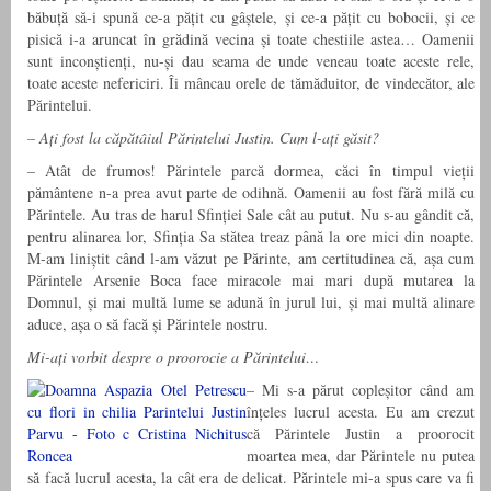
băbuță să-i spună ce-a pățit cu gâștele, și ce-a pățit cu bobocii, și ce
pisică i-a aruncat în grădină vecina și toate chestiile astea… Oamenii
sunt inconștienți, nu-și dau seama de unde veneau toate aceste rele,
toate aceste nefericiri. Îi mâncau orele de tămăduitor, de vindecător, ale
Părintelui.
– Ați fost la căpătâiul Părintelui Justin. Cum l-ați găsit?
– Atât de frumos! Părintele parcă dormea, căci în timpul vieții
pământene n-a prea avut parte de odihnă. Oamenii au fost fără milă cu
Părintele. Au tras de harul Sfinției Sale cât au putut. Nu s-au gândit că,
pentru alinarea lor, Sfinția Sa stătea treaz până la ore mici din noapte.
M-am liniștit când l-am văzut pe Părinte, am certitudinea că, așa cum
Părintele Arsenie Boca face miracole mai mari după mutarea la
Domnul, și mai multă lume se adună în jurul lui, și mai multă alinare
aduce, așa o să facă și Părintele nostru.
Mi-ați vorbit despre o proorocie a Părintelui…
– Mi s-a părut copleșitor când am
înțeles lucrul acesta. Eu am crezut
că Părintele Justin a proorocit
moartea mea, dar Părintele nu putea
să facă lucrul acesta, la cât era de delicat. Părintele mi-a spus care va fi