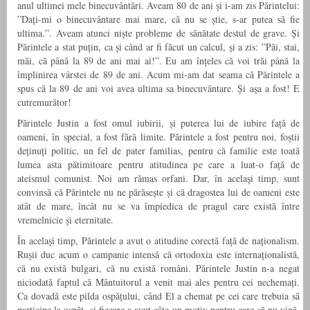
anul ultimei mele binecuvântări. Aveam 80 de ani și i-am zis Părintelui:
”Dați-mi o binecuvântare mai mare, că nu se știe, s-ar putea să fie
ultima.”. Aveam atunci niște probleme de sănătate destul de grave. Și
Părintele a stat puțin, ca și când ar fi făcut un calcul, și a zis: ”Păi, stai,
măi, că până la 89 de ani mai ai!”. Eu am înțeles că voi trăi până la
împlinirea vârstei de 89 de ani. Acum mi-am dat seama că Părintele a
spus că la 89 de ani voi avea ultima sa binecuvântare. Și așa a fost! E
cutremurător!
Părintele Justin a fost omul iubirii, și puterea lui de iubire față de
oameni, în special, a fost fără limite. Părintele a fost pentru noi, foștii
deținuți politic, un fel de pater familias, pentru că familie este toată
lumea asta pătimitoare pentru atitudinea pe care a luat-o față de
ateismul comunist. Noi am rămas orfani. Dar, în același timp, sunt
convinsă că Părintele nu ne părăsește și că dragostea lui de oameni este
atât de mare, încât nu se va împiedica de pragul care există între
vremelnicie și eternitate.
În același timp, Părintele a avut o atitudine corectă față de naționalism.
Rușii duc acum o campanie intensă că ortodoxia este internaționalistă,
că nu există bulgari, că nu există români. Părintele Justin n-a negat
niciodată faptul că Mântuitorul a venit mai ales pentru cei nechemați.
Ca dovadă este pilda ospățului, când El a chemat pe cei care trebuia să
participe la ospăț, și fiecare a avut câte un motiv pentru care să nu vină.