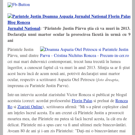
Jurnalul National
:
Părintele Justin Pârvu ştia că va muri în 2013.
“
Declaraţia unui martor ocular la prorocirea făcută în urmă cu 9
ani
Părintele Justin
Pârvu, unul dintre
cei mai mari duhovnici contemporani, trecut luna trecută în lumea
îngerilor, a cunoscut faptul că va muri în anul 2013. Sfinţia sa ar fi ştiut
acest lucru încă de acum nouă ani, potrivit declaraţiei unui martor
ocular, respectiv a scriitoarei Aspazia Otel Petrescu (
foto dreapta
,
impreuna cu Parintele Justin Parvu).
Intr-un interviu acordat ziaristului Victor Roncea si publicat pe blogul
acestuia (corect: acordat profesorului
Florin Palas
si preluat de
Roncea
Ro
si
Ziaristi Online
), scriitoarea afirmă: “Mi s-a părut copleșitor când
am înțeles lucrul acesta. Eu am crezut că Părintele Justin a proorocit
moartea mea, dar Părintele nu putea să facă lucrul acesta, la cât era de
delicat. Părintele mi-a spus care va fi anul ultimei mele binecuvântări.
Aveam 80 de ani și i-am zis Părintelui: ”Dați-mi o binecuvântare mai