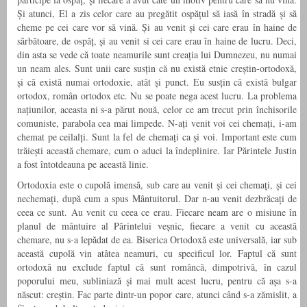
Și atunci, El a zis celor care au pregătit ospățul să iasă în stradă și să
cheme pe cei care vor să vină. Și au venit și cei care erau în haine de
sărbătoare, de ospăț, și au venit si cei care erau în haine de lucru. Deci,
din asta se vede că toate neamurile sunt creația lui Dumnezeu, nu numai
un neam ales. Sunt unii care susțin că nu există etnie creștin-ortodoxă,
și că există numai ortodoxie, atât și punct. Eu susțin că există bulgar
ortodox, român ortodox etc. Nu se poate nega acest lucru. La problema
națiunilor, aceasta ni s-a părut nouă, celor ce am trecut prin închisorile
comuniste, parabola cea mai limpede. N-ați venit voi cei chemați, i-am
chemat pe ceilalți. Sunt la fel de chemați ca și voi. Important este cum
trăiești această chemare, cum o aduci la îndeplinire. Iar Părintele Justin
a fost întotdeauna pe această linie.
Ortodoxia este o cupolă imensă, sub care au venit și cei chemați, și cei
nechemați, după cum a spus Mântuitorul. Dar n-au venit dezbrăcați de
ceea ce sunt. Au venit cu ceea ce erau. Fiecare neam are o misiune în
planul de mântuire al Părintelui veșnic, fiecare a venit cu această
chemare, nu s-a lepădat de ea. Biserica Ortodoxă este universală, iar sub
această cupolă vin atâtea neamuri, cu specificul lor. Faptul că sunt
ortodoxă nu exclude faptul că sunt româncă, dimpotrivă, în cazul
poporului meu, subliniază și mai mult acest lucru, pentru că așa s-a
născut: creștin. Fac parte dintr-un popor care, atunci când s-a zămislit, a