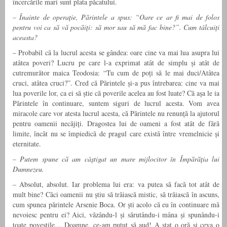
încercările mari sunt plata păcatului.
– Înainte de operație, Părintele a spus: “Oare ce ar fi mai de folos
pentru voi ca să vă pocăiți: să mor sau să mă fac bine?”. Cum tâlcuiți
aceasta?
– Probabil că la lucrul acesta se gândea: oare cine va mai lua asupra lui
atâtea poveri? Lucru pe care l-a exprimat atât de simplu și atât de
cutremurător maica Teodosia: “Tu cum de poți să le mai duci/Atâtea
cruci, atâtea cruci?”. Cred că Părintele și-a pus întrebarea: cine va mai
lua poverile lor, ca ei să știe că poverile acelea au fost luate? Că așa le ia
Părintele în continuare, suntem siguri de lucrul acesta. Vom avea
miracole care vor atesta lucrul acesta, că Părintele nu renunță la ajutorul
pentru oamenii necăjiți. Dragostea lui de oameni a fost atât de fără
limite, încât nu se împiedică de pragul care există între vremelnicie și
eternitate.
– Putem spune că am câștigat un mare mijlocitor în Împărăția lui
Dumnezeu.
– Absolut, absolut. Iar problema lui era: va putea să facă tot atât de
mult bine? Căci oamenii nu știu să trăiască mistic, să trăiască în ascuns,
cum spunea părintele Arsenie Boca. Or ști acolo că eu în continuare mă
nevoiesc pentru ei? Aici, văzându-l și sărutându-i mâna și spunându-i
toate poveștile… Doamne, ce-am putut să aud! A stat o oră și ceva o