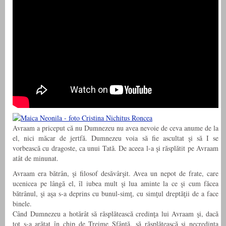
Avraam a priceput că nu Dumnezeu nu avea nevoie de ceva anume de la
el, nici măcar de jertfă. Dumnezeu voia să fie ascultat şi să I se
vorbească cu dragoste, ca unui Tată. De aceea l-a şi răsplătit pe Avraam
atât de minunat.
Avraam era bătrân, şi filosof desăvârşit. Avea un nepot de frate, care
ucenicea pe lângă el, îl iubea mult şi lua aminte la ce şi cum făcea
bătrânul, şi aşa s-a deprins cu bunul-simţ, cu simţul dreptăţii de a face
binele.
Când Dumnezeu a hotărât să răsplătească credinţa lui Avraam şi, dacă
tot s-a arătat în chip de Treime Sfântă, să răsplătească şi necredinţa