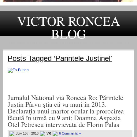
VICTOR RONCEA
BLOG
„ADEVARUL RAMANE, ORICARE AR FI SOARTA SLUJITORILOR SAI" – GH. I. B.
Posts Tagged ‘Parintele Justinel’
Jurnalul National via Roncea Ro: Părintele
Justin Pârvu ştia că va muri în 2013.
Declaraţia unui martor ocular la prorocirea
făcută în urmă cu 9 ani: Doamna Aspazia
Otel Petrescu intervievata de Florin Palas
July 15th, 2013
VR
6 Comments »