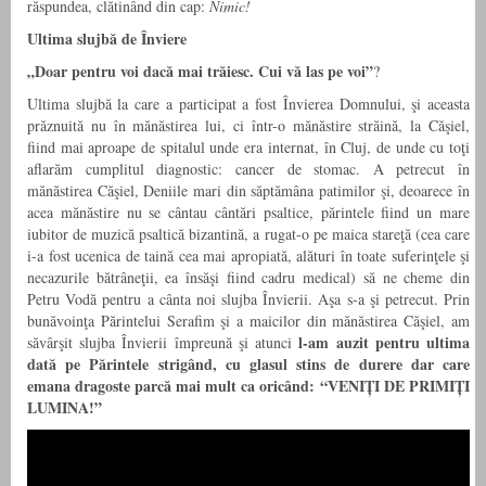
răspundea, clătinând din cap:
Nimic!
Ultima slujbă de Înviere
„Doar pentru voi dacă mai trăiesc. Cui vă las pe voi”
?
Ultima slujbă la care a participat a fost Învierea Domnului, şi aceasta
prăznuită nu în mănăstirea lui, ci într-o mănăstire străină, la Căşiel,
fiind mai aproape de spitalul unde era internat, în Cluj, de unde cu toţi
aflarăm cumplitul diagnostic: cancer de stomac. A petrecut în
mănăstirea Căşiel, Deniile mari din săptămâna patimilor şi, deoarece în
acea mănăstire nu se cântau cântări psaltice, părintele fiind un mare
iubitor de muzică psaltică bizantină, a rugat-o pe maica stareţă (cea care
i-a fost ucenica de taină cea mai apropiată, alături în toate suferinţele şi
necazurile bătrâneţii, ea însăşi fiind cadru medical) să ne cheme din
Petru Vodă pentru a cânta noi slujba Învierii. Aşa s-a şi petrecut. Prin
bunăvoinţa Părintelui Serafim şi a maicilor din mănăstirea Căşiel, am
l-am auzit pentru ultima
săvârşit slujba Învierii împreună şi atunci
dată pe Părintele strigând, cu glasul stins de durere dar care
emana dragoste parcă mai
mult ca oricând:
“VENIȚI DE PRIMIȚI
LUMINA!”