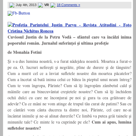
July 4th, 2013
VR
18 Comments »
Cuviosul Justin de la Petru Vodă – sfântul care va încălzi inima
poporului român. Jurnalul suferinţei şi ultima profeţie
de Monahia Fotini
Şi s-a dus lumina noastră, s-a furat nădejdea noastră. Moartea a furat-o
pe ea. O, lucruri nefireşti şi negrăite, pline de durere şi de tânguire!
Cum a murit cel ce a înviat sufletele noastre din moartea păcatelor?
Cum a încetat să bată inima celui ce bătea în pieptul unui neam întreg?
Cum te vom îngropa, Părinte? Cum să îţi îngropăm zâmbetul cald şi
mâinile care au binecuvântat creştetele noastre? Cum să îţi închidem
ochii dulci cu care ne înconjurai pe noi şi gura ta cea grăitoare de
adevăr? Cu ce mâni ne vom atinge de trupul tău curat de patimi? Sau cu
ce cântări vom cânta ducerea ta dintre noi, Părinte, cel care ne-ai
încântat inimile şi ne-ai alinat durerile? Ce limbă va putea grăi tainele şi
Cum ai apus, lumina
minunile tale? Ce minte le va cuprinde pe ele?
sufletelor noastre?