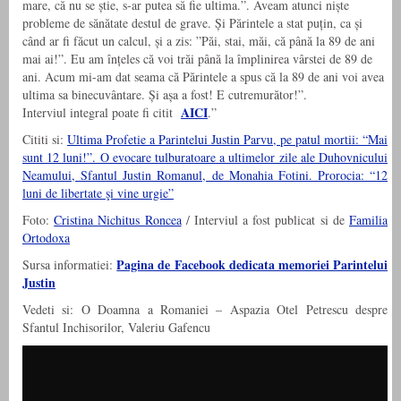
mare, că nu se știe, s-ar putea să fie ultima.”. Aveam atunci niște
probleme de sănătate destul de grave. Și Părintele a stat puțin, ca și
când ar fi făcut un calcul, și a zis: ”Păi, stai, măi, că până la 89 de ani
mai ai!”. Eu am înțeles că voi trăi până la împlinirea vârstei de 89 de
ani. Acum mi-am dat seama că Părintele a spus că la 89 de ani voi avea
ultima sa binecuvântare. Și așa a fost! E cutremurător!”.
AICI
Interviul integral poate fi citit
.”
Cititi si:
Ultima Profetie a Parintelui Justin Parvu, pe patul mortii: “Mai
sunt 12 luni!”. O evocare tulburatoare a ultimelor zile ale Duhovnicului
Neamului, Sfantul Justin Romanul, de Monahia Fotini. Prorocia: “12
luni de libertate şi vine urgie”
Foto:
Cristina Nichitus Roncea
/ Interviul a fost publicat si de
Familia
Ortodoxa
Pagina de Facebook dedicata memoriei Parintelui
Sursa informatiei:
Justin
Vedeti si: O Doamna a Romaniei – Aspazia Otel Petrescu despre
Sfantul Inchisorilor, Valeriu Gafencu