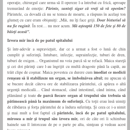
operaţie, chirurgul care urma să îl opereze l-a întrebat cu frică, aproape
tremurând de emoţie:
Părinte, sunteţi sigur că vreţi să vă operăm?
Părintele, ca dovadă că nu se temea de moarte, a răspuns în acelaşi ton
glumeţ cu care eram obişnuiţi: „Măi, nu îţi face griji.
Doar bisturiul să
nu fie
ruginit
. În rest… nu mor acum.
Mă aşteaptă 150 de fete şi 80 de
băieţi acasă”.
Izvora mir încă de pe patul spitalului
Şi într-adevăr a supravieţuit, dar ce a urmat a fost o lună de chin
cumplit şi suferinţă. Intubare, infecţie, suprainfecţie, tuburi de dren,
tuburi de oxigen… Organismul nu voia parcă să se refacă. Maica stareţă
şi cei doi părinţi care l-au îngrijit cu multă dragoste până la capăt, au
imediat ce
medicii
trăit clipe de coşmar. Maica povestea cu durere cum
reuşeau să îi stabilizeze un organ, se îmbolnăvea altul;
nu apucau să
se bucure decât câteva ore de stabilizarea părintelui, că apărea o altă
urgenţă medicală… Când stomacul, când intestinul, când inima, când
de parcă fiecare organ al trupului său trebuia să
plămânul şi toate
pătimească până la maximum de suferinţă.
Cu toţii erau însă uimiţi
de răbdarea şi forţa părintelui de a îndura suferinţa. Şi ceea ce i-a uimit
părintele, încă de pe patul spitalului
,
şi mai mult a fost faptul că
mirosea a
mir şi trupul său izvora mir,
ori de câte ori îi schimbau
hainele sau îl întorceau de pe o parte pe alta, simţeau şi vedeau acest