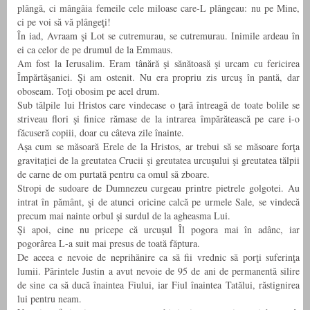
plângă, ci mângâia femeile cele miloase care-L plângeau: nu pe Mine,
ci pe voi să vă plângeţi!
În iad, Avraam şi Lot se cutremurau, se cutremurau. Inimile ardeau în
ei ca celor de pe drumul de la Emmaus.
Am fost la Ierusalim. Eram tânără şi sănătoasă şi urcam cu fericirea
Împărtăşaniei. Şi am ostenit. Nu era propriu zis urcuş în pantă, dar
oboseam. Toţi obosim pe acel drum.
Sub tălpile lui Hristos care vindecase o ţară întreagă de toate bolile se
striveau flori şi finice rămase de la intrarea împărătească pe care i-o
făcuseră copiii, doar cu câteva zile înainte.
Aşa cum se măsoară Erele de la Hristos, ar trebui să se măsoare forţa
gravitaţiei de la greutatea Crucii şi greutatea urcuşului şi greutatea tălpii
de carne de om purtată pentru ca omul să zboare.
Stropi de sudoare de Dumnezeu curgeau printre pietrele golgotei. Au
intrat în pământ, şi de atunci oricine calcă pe urmele Sale, se vindecă
precum mai nainte orbul şi surdul de la agheasma Lui.
Şi apoi, cine nu pricepe că urcuşul Îl pogora mai în adânc, iar
pogorârea L-a suit mai presus de toată făptura.
De aceea e nevoie de neprihănire ca să fii vrednic să porţi suferinţa
lumii. Părintele Justin a avut nevoie de 95 de ani de permanentă silire
de sine ca să ducă înaintea Fiului, iar Fiul înaintea Tatălui, răstignirea
lui pentru neam.