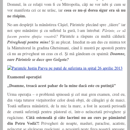
Domnul, în ce relaţii vom fi cu Mitropolia, câţi ne vor iubi şi cum se
ceea ce
nu-şi dorea sigur era să nu
vor manifesta cei ce ne urăsc, iar
ne risipi
m.
Ne-am despărţit la mănăstirea Căşiel, Părintele plecând spre „tăiere” iar
noi spre mănăstire şi cu sufletul la gură, l-am întrebat:
Părinte, ce să
facem pentru sfinţia voastră?
Părintele a răspuns cu multă căldură:
Privegheaţi pentru mine!
Şi au plecat. Imediat m-am dus cu mintea tot
la Mântuitorul în gradina Ghetsimani, când îi mustră pe apostoli pentru
că nu au privegheat un ceas cu el. Şi mă gândeam cu spaimă:
Doamne,
oare Părintele se duce spre Golgota?
Examenul operaţiei
„Doamne, treacă acest pahar de la mine dacă este cu putinţă”
Urma operaţia – o problemă spinoasă şi cel mai greu examen, cred eu,
din viaţa tuturor vieţuitorilor celor două obşti, de călugări şi de maici.
Toată suflarea mănăstirii, de la mic la mare, a fost în această perioadă
de cruntă suferinţă pentru păstorul ei, într-o neîncetată priveghere şi
Câtă osteneală şi câte lacrimi nu au curs pe pământul
rugăciune.
din Petru Vodă?!
Privegheri de noapte, masluri, paraclise, acatiste,
neîncetat se săvârşeau rugăciuni, o nevoinţă peste firea noastră aproape,