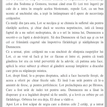
celor din Sodoma şi Gomora, tocmai când erau Ei (cei trei îngeri) pe
cale de a intra în oraşele acelea blestemate, repede Lot, ca un bun
ucenic al unchiului său, a ieşit în întâmpinare să-I apere de necuviinţa
cetăţenilor.
Ca mulţi din ţara asta, Lot se necăjea şi se chinuia în sufletul său pentru
răutăţile acelora, şi chiar dacă se socotea neputincios, iată că însuşi
faptul de a nu suferi nedreptatea, de a o urî în inima lui, Dumnezeu a
socotit-o ca faptă a desăvârşirii. Să dea Dumnezeu să facă aşa şi cu tot
cel ce frământă cugetul său împotriva fărădelegii şi nădăjduieşte în
Dumnezeu.
Ce a urmat, ştim: cetăţenii nu s-au sinchisit de sfinţenia oaspeţilor lui
Lot, ci au vrut să facă şi lor ce făceau ei între ei, pentru că toată
gândirea lor era cu totul pervertită de la adevăr, că patima asta face,
aplică la orice subiect şi obiect al gândirii aceeaşi întipărire a dracului
care prin ea stăpâneşte mintea.
Lot, drept fiind, le-a propus dreptatea, adică a face lucrurile fireşti, de
aceea a oferit pe chiar fiicele sale. Ei însă l-au urât pentru că le-a
amintit de firesc, şi pentru jertfelnicie. Lot preînchipuia aici pe Hristos,
Care a fost urât de iudei tot pentru asta. Dumnezeu nu a lăsat în
disperare şi n-a îngăduit dreptul să fie umilit, şi a lovit cu orbire pe cei
fărădelege. Orbirea lor era deja, El doar a vădit-o.
Apoi Lot a fost scăpat de urgia care a distrus cele 2 cetăţi, şi a intrat