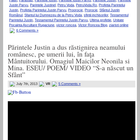
Paltin
,
Parastas
,
Parintele Iustin
,
Parintele Iustin Parvu
,
Parintele Justin
,
Parintele
Justin Parvu
,
Parintele Justinel
,
Petru Voda
,
PetruVoda.Ro
,
Profetia Parintelui
Justin
,
Profetia Parintelui Justin Parvu
,
Proorocie
,
Prorocie
,
Sfântul Justin
Românul
,
Sfantul lui Dumnezeu de la Petru Voda
,
sfintii inchisorilor
,
Testamentul
Parintelui Justin
,
Testamentul Parintelui Justin Parvu
,
Ultima profetie
,
Unitate
Pocainta Ascultare Rugaciune
,
victor roncea
,
Victor Roncea Blog
,
ziaristi online
6 Comments »
Părintele Justin a dus răstignirea neamului
românesc, pe umerii lui, în faţa
Mântuitorului. Omagiul Maicilor Neonila si
Mina. ESEU/ POEM/ VIDEO “S-a născut un
Sfânt”
July 7th, 2013
VR
5 Comments »