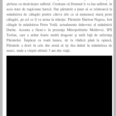
şlefuise cu desăvârşire sufletul. Credeam că Domnul îi va lua sufletul, în
acea stare de rugăciune harică. Dar părintele a ţinut să se reîntoarcă la
mănăstirea de călugări pentru câteva zile ca să numească stareţ peste
călugări, pe cel ce îl va urma în stăreţie: Părintele Hariton Negrea, fost
călugăr în mănăstirea Petru Vodă, actualmente duhovnic al mănăstirii
Durău. Aceasta a făcut-o în prezenţa Mitropolitului Moldovei, IPS
Teofan, care a arătat foarte multă dragoste şi milă faţă de suferinţa
Părintelui. Împăcat cu toată lumea, de la vlădică până la opincă,
Părintele a dorit în cele din urmă să îşi dea duhul în mănăstirea de
maici, unde a vieţuit ultimii 3 ani din viaţă.