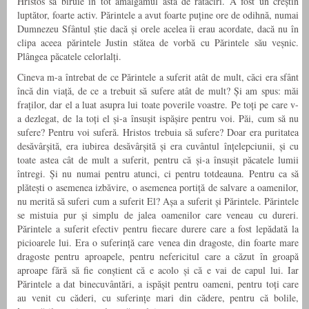
Hristos să biruie în tot amalgamul ăsta de rătăciri. A fost un creștin
luptător, foarte activ. Părintele a avut foarte puține ore de odihnă, numai
Dumnezeu Sfântul știe dacă și orele acelea îi erau acordate, dacă nu în
clipa aceea părintele Justin stătea de vorbă cu Părintele său veșnic.
Plângea păcatele celorlalți.
Cineva m-a întrebat de ce Părintele a suferit atât de mult, căci era sfânt
încă din viață, de ce a trebuit să sufere atât de mult? Și am spus: măi
fraților, dar el a luat asupra lui toate poverile voastre. Pe toți pe care v-
a dezlegat, de la toți el și-a însușit ispășire pentru voi. Păi, cum să nu
sufere? Pentru voi suferă. Hristos trebuia să sufere? Doar era puritatea
desăvârșită, era iubirea desăvârșită și era cuvântul înțelepciunii, și cu
toate astea cât de mult a suferit, pentru că și-a însușit păcatele lumii
întregi. Și nu numai pentru atunci, ci pentru totdeauna. Pentru ca să
plătești o asemenea izbăvire, o asemenea portiță de salvare a oamenilor,
nu merită să suferi cum a suferit El? Așa a suferit și Părintele. Părintele
se mistuia pur și simplu de jalea oamenilor care veneau cu dureri.
Părintele a suferit efectiv pentru fiecare durere care a fost lepădată la
picioarele lui. Era o suferință care venea din dragoste, din foarte mare
dragoste pentru aproapele, pentru nefericitul care a căzut în groapă
aproape fără să fie conștient că e acolo și că e vai de capul lui. Iar
Părintele a dat binecuvântări, a ispășit pentru oameni, pentru toți care
au venit cu căderi, cu suferințe mari din cădere, pentru că bolile,