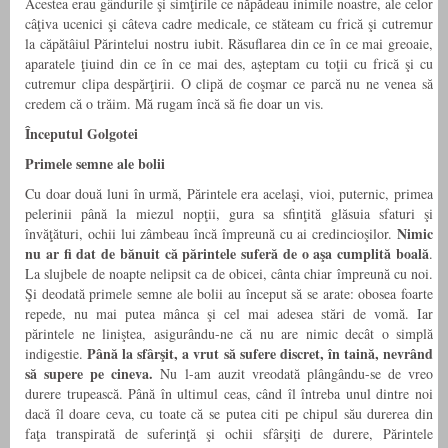
Acestea erau gândurile şi simţirile ce năpădeau inimile noastre, ale celor
câţiva ucenici şi câteva cadre medicale, ce stăteam cu frică şi cutremur
la căpătâiul Părintelui nostru iubit. Răsuflarea din ce în ce mai greoaie,
aparatele ţiuind din ce în ce mai des, aşteptam cu toţii cu frică şi cu
cutremur clipa despărţirii. O clipă de coşmar ce parcă nu ne venea să
credem că o trăim. Mă rugam încă să fie doar un vis.
Începutul Golgotei
Primele semne ale bolii
Cu doar două luni în urmă, Părintele era acelaşi, vioi, puternic, primea
pelerinii până la miezul nopţii, gura sa sfinţită glăsuia sfaturi şi
Nimic
învăţături, ochii lui zâmbeau încă împreună cu ai credincioşilor.
nu ar fi dat de bănuit că părintele suferă de o aşa cumplită boală
.
La slujbele de noapte nelipsit ca de obicei, cânta chiar împreună cu noi.
Şi deodată primele semne ale bolii au început să se arate: obosea foarte
repede, nu mai putea mânca şi cel mai adesea stări de vomă. Iar
părintele ne liniştea, asigurându-ne că nu are nimic decât o simplă
Până la sfârşit, a
vrut
să sufere discret, în taină, nevrând
indigestie.
să supere pe cineva.
Nu l-am auzit vreodată plângându-se de vreo
durere trupească. Până în ultimul ceas, când îl întreba unul dintre noi
dacă îl doare ceva, cu toate că se putea citi pe chipul său durerea din
faţa transpirată de suferinţă şi ochii sfârşiţi de durere, Părintele