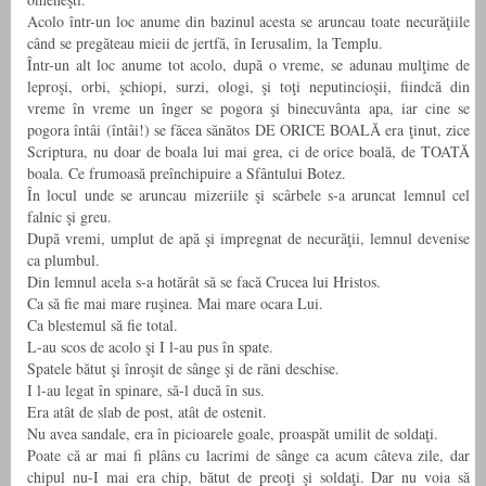
Acolo într-un loc anume din bazinul acesta se aruncau toate necurăţiile
când se pregăteau mieii de jertfă, în Ierusalim, la Templu.
Într-un alt loc anume tot acolo, după o vreme, se adunau mulţime de
leproşi, orbi, şchiopi, surzi, ologi, şi toţi neputincioşii, fiindcă din
vreme în vreme un înger se pogora şi binecuvânta apa, iar cine se
pogora întâi (întâi!) se făcea sănătos DE ORICE BOALĂ era ţinut, zice
Scriptura, nu doar de boala lui mai grea, ci de orice boală, de TOATĂ
boala. Ce frumoasă preînchipuire a Sfântului Botez.
În locul unde se aruncau mizeriile şi scârbele s-a aruncat lemnul cel
falnic şi greu.
După vremi, umplut de apă şi impregnat de necurăţii, lemnul devenise
ca plumbul.
Din lemnul acela s-a hotărât să se facă Crucea lui Hristos.
Ca să fie mai mare ruşinea. Mai mare ocara Lui.
Ca blestemul să fie total.
L-au scos de acolo şi I l-au pus în spate.
Spatele bătut şi înroşit de sânge şi de răni deschise.
I l-au legat în spinare, să-l ducă în sus.
Era atât de slab de post, atât de ostenit.
Nu avea sandale, era în picioarele goale, proaspăt umilit de soldaţi.
Poate că ar mai fi plâns cu lacrimi de sânge ca acum câteva zile, dar
chipul nu-I mai era chip, bătut de preoţi şi soldaţi. Dar nu voia să