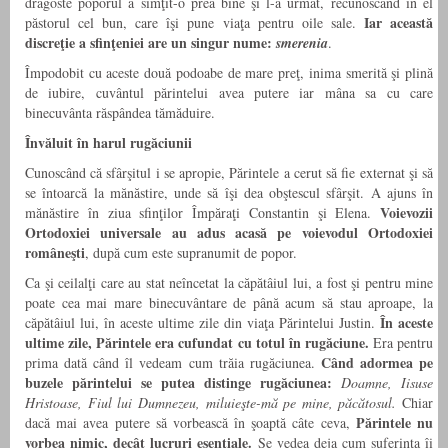
dragoste poporul a simţit-o prea bine şi l-a urmat, recunoscând în el
Iar această
păstorul cel bun, care îşi pune viaţa pentru oile sale.
discreţie a sfinţeniei are un singur nume:
smerenia
.
Împodobit cu aceste două podoabe de mare preţ, inima smerită şi plină
de iubire, cuvântul părintelui avea putere iar mâna sa cu care
binecuvânta răspândea tămăduire.
Învăluit în harul rugăciunii
Cunoscând că sfârşitul i se apropie, Părintele a cerut să fie externat şi să
se întoarcă la mănăstire, unde să îşi dea obştescul sfârşit. A ajuns în
Voievoz
ii
mănăstire în ziua sfinţilor Împăraţi Constantin şi Elena.
Ortodoxiei universale au adus acasă pe voievodul Ortodoxiei
româneşti
, după cum este supranumit de popor.
Ca şi ceilalţi care au stat neîncetat la căpătâiul lui, a fost şi pentru mine
poate cea mai mare binecuvântare de până acum să stau aproape, la
În aceste
căpătâiul lui, în aceste ultime zile din viaţa Părintelui Justin.
ultime zile, Părintele era cufundat cu totul în rugăciune.
Era pentru
Când adormea pe
prima dată când îl vedeam cum trăia rugăciunea.
buzele părintelui se putea distinge rugăciunea:
Doamne, Iisuse
Hristoas
e, Fiul lui Dumnezeu, miluieşte-mă pe mine, păcătosul
.
Chiar
Părintele nu
dacă mai avea putere să vorbească în şoaptă câte ceva,
vorbea nimic, decât lucruri esenţ
iale.
Se vedea deja cum suferinţa îi