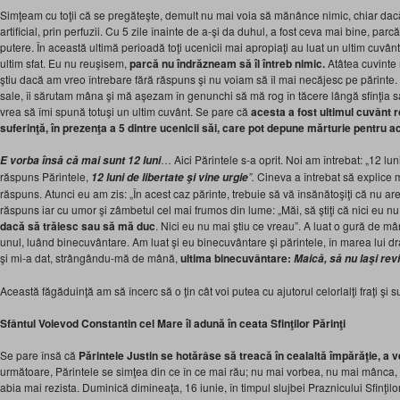
Simţeam cu toţii că se pregăteşte, demult nu mai voia să mănânce nimic, chiar dacă a
artificial, prin perfuzii. Cu 5 zile înainte de a-şi da duhul, a fost ceva mai bine, par
putere. În această ultimă perioadă toţi ucenicii mai apropiaţi au luat un ultim cuvânt
ultim sfat. Eu nu reuşisem,
parcă nu îndrăzneam să îl întreb nimic.
Atâtea cuvinte 
ştiu dacă am vreo întrebare fără răspuns şi nu voiam să îl mai necăjesc pe părinte.
sale, îi sărutam mâna şi mă aşezam în genunchi să mă rog în tăcere lângă sfinţia sa.
vrea să îmi spună totuşi un ultim cuvânt. Se pare că
acesta
a fost ultimul cuvânt r
suferinţă, în prezenţa a 5 dintre ucenicii săi, care pot depune mărturie pentru a
… Aici Părintele s-a oprit. Noi am întrebat: „12 lu
E vorba
însă că mai sunt 12 luni
răspuns Părintele,
”
.
Cineva a întrebat să explice m
12 luni de libertate şi vine urgie
răspuns. Atunci eu am zis: „În acest caz părinte, trebuie să vă însănătoşiţi că nu are
răspuns iar cu umor şi zâmbetul cel mai frumos din lume: „Măi, să ştiţi că nici eu nu 
dacă să trăiesc sau să mă duc
. Nici eu nu mai ştiu ce vreau”. A luat o gură de m
unul, luând binecuvântare. Am luat şi eu binecuvântare şi părintele, în marea lui d
şi mi-a dat, strângându-mă de mână,
ultima binecuvântare
:
Maică
,
să nu laşi revi
Această făgăduinţă am să încerc să o ţin cât voi putea cu ajutorul celorlalţi fraţi şi s
Sfântul Voievod Constantin cel Mare îl adună în ceata Sfinţilor Părinţi
Se pare însă că
Părintele Justin se hotărâse să treacă în cealaltă împărăţie, a v
următoare, Părintele se simţea din ce în ce mai rău; nu mai vorbea, nu mai mânca, p
abia mai rezista. Duminică dimineaţa, 16 iunie, în timpul slujbei Praznicului Sfinţilo