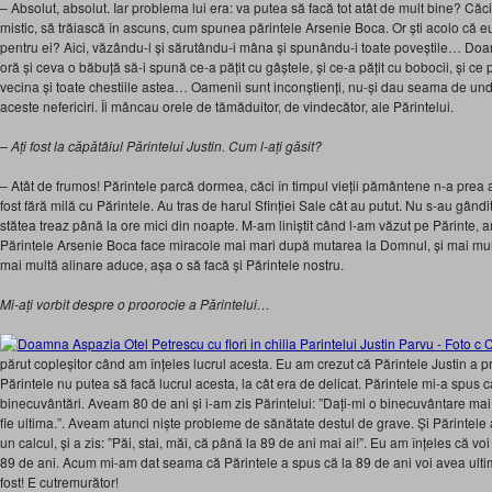
– Absolut, absolut. Iar problema lui era: va putea să facă tot atât de mult bine? Căc
mistic, să trăiască în ascuns, cum spunea părintele Arsenie Boca. Or ști acolo că 
pentru ei? Aici, văzându-l și sărutându-i mâna și spunându-i toate poveștile… Doa
oră și ceva o băbuță să-i spună ce-a pățit cu gâștele, și ce-a pățit cu bobocii, și ce 
vecina și toate chestiile astea… Oamenii sunt inconștienți, nu-și dau seama de und
aceste nefericiri. Îi mâncau orele de tămăduitor, de vindecător, ale Părintelui.
– Ați fost la căpătâiul Părintelui Justin. Cum l-ați găsit?
– Atât de frumos! Părintele parcă dormea, căci în timpul vieții pământene n-a prea
fost fără milă cu Părintele. Au tras de harul Sfinției Sale cât au putut. Nu s-au gândit
stătea treaz până la ore mici din noapte. M-am liniștit când l-am văzut pe Părinte, 
Părintele Arsenie Boca face miracole mai mari după mutarea la Domnul, și mai multă
mai multă alinare aduce, așa o să facă și Părintele nostru.
Mi-ați vorbit despre o proorocie a Părintelui…
părut copleșitor când am înțeles lucrul acesta. Eu am crezut că Părintele Justin a 
Părintele nu putea să facă lucrul acesta, la cât era de delicat. Părintele mi-a spus c
binecuvântări. Aveam 80 de ani și i-am zis Părintelui: ”Dați-mi o binecuvântare mai 
fie ultima.”. Aveam atunci niște probleme de sănătate destul de grave. Și Părintele a 
un calcul, și a zis: ”Păi, stai, măi, că până la 89 de ani mai ai!”. Eu am înțeles că voi
89 de ani. Acum mi-am dat seama că Părintele a spus că la 89 de ani voi avea ulti
fost! E cutremurător!