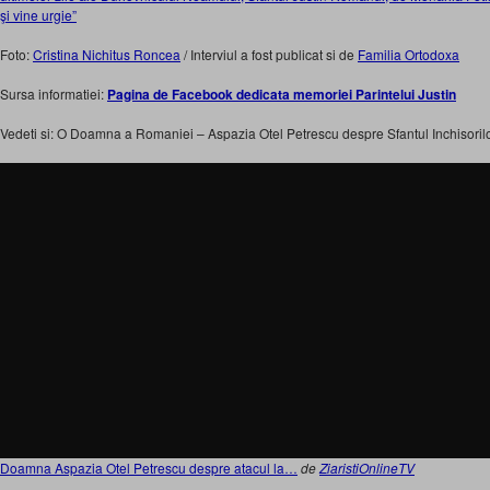
şi vine urgie”
Foto:
Cristina Nichitus Roncea
/ Interviul a fost publicat si de
Familia Ortodoxa
Sursa informatiei:
Pagina de Facebook dedicata memoriei Parintelui Justin
Vedeti si: O Doamna a Romaniei – Aspazia Otel Petrescu despre Sfantul Inchisorilo
Doamna Aspazia Otel Petrescu despre atacul la…
de
ZiaristiOnlineTV