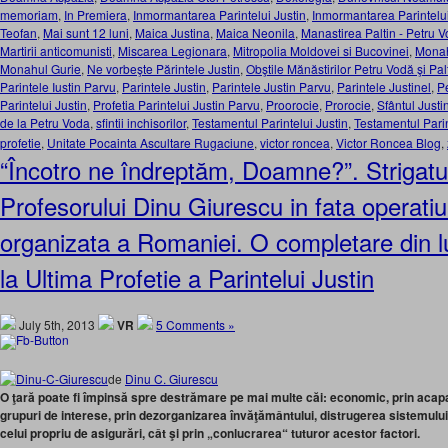
memoriam
,
In Premiera
,
Inmormantarea Parintelui Justin
,
Inmormantarea Parintelui
Teofan
,
Mai sunt 12 luni
,
Maica Justina
,
Maica Neonila
,
Manastirea Paltin - Petru 
Martirii anticomunisti
,
Miscarea Legionara
,
Mitropolia Moldovei si Bucovinei
,
Monah
Monahul Gurie
,
Ne vorbeşte Părintele Justin
,
Obştile Mănăstirilor Petru Vodă şi Pal
Parintele Iustin Parvu
,
Parintele Justin
,
Parintele Justin Parvu
,
Parintele Justinel
,
P
Parintelui Justin
,
Profetia Parintelui Justin Parvu
,
Proorocie
,
Prorocie
,
Sfântul Just
de la Petru Voda
,
sfintii inchisorilor
,
Testamentul Parintelui Justin
,
Testamentul Parin
profetie
,
Unitate Pocainta Ascultare Rugaciune
,
victor roncea
,
Victor Roncea Blog
,
“Încotro ne îndreptăm, Doamne?”. Strigatul
Profesorului Dinu Giurescu in fata operatiu
organizata a Romaniei. O completare din
la Ultima Profetie a Parintelui Justin
July 5th, 2013
VR
5 Comments »
de
Dinu C. Giurescu
O ţară poate fi împinsă spre destrămare pe mai multe căi: economic, prin acapara
grupuri de interese, prin dezorganizarea învăţământului, distrugerea sistemului
celui propriu de asigurări, cât şi prin „conlucrarea“ tuturor acestor factori.