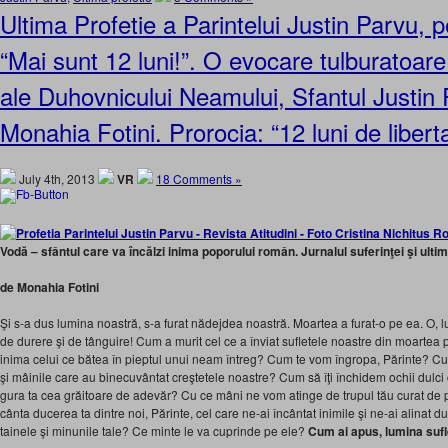
Ultima Profetie a Parintelui Justin Parvu, p
“Mai sunt 12 luni!”. O evocare tulburatoare 
ale Duhovnicului Neamului, Sfantul Justin
Monahia Fotini. Prorocia: “12 luni de liberta
July 4th, 2013
VR
18 Comments »
Vodă – sfântul care va încălzi inima poporului român. Jurnalul suferinţei şi ultim
de Monahia Fotini
Şi s-a dus lumina noastră, s-a furat nădejdea noastră. Moartea a furat-o pe ea. O, luc
de durere şi de tânguire! Cum a murit cel ce a înviat sufletele noastre din moartea
inima celui ce bătea în pieptul unui neam întreg? Cum te vom îngropa, Părinte? C
şi mâinile care au binecuvântat creştetele noastre? Cum să îţi închidem ochii dulci 
gura ta cea grăitoare de adevăr? Cu ce mâni ne vom atinge de trupul tău curat de 
cânta ducerea ta dintre noi, Părinte, cel care ne-ai încântat inimile şi ne-ai alinat 
tainele şi minunile tale? Ce minte le va cuprinde pe ele?
Cum ai apus, lumina sufl