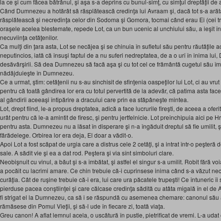
la ce şi cum făcea bătrânul, şi aşa s-a deprins cu bunul-simţ, cu simţul dreptăţii de 
Când Dumnezeu a hotărât să răsplătească credinţa lui Avraam şi, dacă tot s-a arăta
răsplătească şi necredinţa celor din Sodoma şi Gomora, tocmai când erau Ei (cei trei
oraşele acelea blestemate, repede Lot, ca un bun ucenic al unchiului său, a ieşit î
necuviinţa cetăţenilor.
Ca mulţi din ţara asta, Lot se necăjea şi se chinuia în sufletul său pentru răutăţile 
neputincios, iată că însuşi faptul de a nu suferi nedreptatea, de a o urî în inima lui
desăvârşirii. Să dea Dumnezeu să facă aşa şi cu tot cel ce frământă cugetul său împ
nădăjduieşte în Dumnezeu.
Ce a urmat, ştim: cetăţenii nu s-au sinchisit de sfinţenia oaspeţilor lui Lot, ci au vrut 
pentru că toată gândirea lor era cu totul pervertită de la adevăr, că patima asta face,
al gândirii aceeaşi întipărire a dracului care prin ea stăpâneşte mintea.
Lot, drept fiind, le-a propus dreptatea, adică a face lucrurile fireşti, de aceea a oferit
urât pentru că le-a amintit de firesc, şi pentru jertfelnicie. Lot preînchipuia aici pe Hr
pentru asta. Dumnezeu nu a lăsat în disperare şi n-a îngăduit dreptul să fie umilit, şi
fărădelege. Orbirea lor era deja, El doar a vădit-o.
Apoi Lot a fost scăpat de urgia care a distrus cele 2 cetăţi, şi a intrat într-o peşteră
sale. A sădit vie şi ea a dat rod. Peştera şi via sînt simboluri clare.
Neobişnuit cu vinul, a băut şi s-a îmbătat, şi astfel el singur s-a umilit. Robit fără voi
a pocăit cu lacrimi amare. Ce chin trebuie că-i cuprinsese inima când s-a văzut necu
curăţia. Cât de ruşine trebuie că-i era, lui care ura păcatele trupeşti! Ce întuneric îi 
pierduse pacea conştiinţei şi care călcase credinţa sădită cu atâta migală în el de 
fi strigat el la Dumnezeu, ca să i se răspundă cu asemenea chemare: canonul său a
rămăsese din Pomul Vieţii, şi să-l ude în fiecare zi, toată viaţa.
Greu canon! A aflat lemnul acela, o uscătură în pustie, pietrificat de vremi. L-a uda