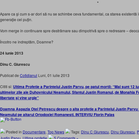
*
Apare ca şi cum s-ar dori să nu se schimbe ceva fundamental, ca starea existentă
generaţie cel puţin.
Vom merge în continuare spre destrămare sau dimpotrivă spre o redresare – deoc
Încotro ne îndreptăm, Doamne?
24 iunie 2013
Dinu C. Giurescu
Publicat de
Cotidianul
Luni, 01 iulie 2013
Cititi si:
Ultima Profetie a Parintelui Justin Parvu, pe patul mortii: “Mai sunt 12 l
ultimelor zile ale Duhovnicului Neamului, Sfantul Justin Romanul, de Monahia Fot
libertate şi vine urgie”
Doamna Aspazia Otel Petrescu despre o alta profetie a Parintelui Justin Parvu 
Neamului pe altarul Ortodoxiei Romanesti. INTERVIU Florin Palas
Posted in
Documentare
,
Top News
Tags:
Dinu C Giurescu
,
Dinu Giurescu
,
P
Justin Parvu
,
Ultima profetie
5 Comments »