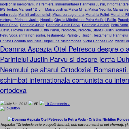
morţilor
,
In memoriam
,
In Premiera
,
Inmormantarea Parintelui Justin
,
Inmormantarea
IPS Teofan
,
Mai sunt 12 luni
,
Maica Justina
,
Maica Mina
,
Maica Neonila
,
Manastirea
petru voda
,
Martirii anticomunisti
,
Miscarea Legionara
,
Monahia Fotini
,
Monahul Fi
vorbeşte Părintele Justin
,
Neonila
,
Obştile Mănăstirilor Petru Vodă şi Paltin
,
Parast
Iustin Parvu
,
Parintele Justin
,
Parintele Justin Parvu
,
Parintele Justinel
,
Petru Voda
Justin
,
Profetia Parintelui Justin Parvu
,
Proorocie
,
Prorocie
,
Sfântul Justin Românul
Petru Voda
,
sfintii inchisorilor
,
Testamentul Parintelui Justin
,
Testamentul Parintelui
Unitate Pocainta Ascultare Rugaciune
,
victor roncea
,
Victor Roncea Blog
,
ziaristi o
Doamna Aspazia Otel Petrescu despre o al
Parintelui Justin Parvu si despre jertfa Du
Neamului pe altarul Ortodoxiei Romanesti.
schimbat internationala comunista cu inter
ortodoxa
July 6th, 2013
VR
10 Comments »
Aspazia:
“Ortodoxia este o cupolă imensă, sub care au venit și cei chemați, ș