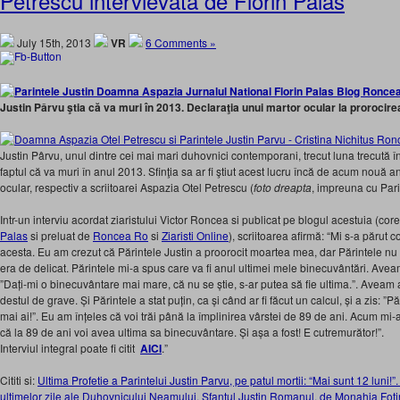
Petrescu intervievata de Florin Palas
July 15th, 2013
VR
6 Comments »
Justin Pârvu ştia că va muri în 2013. Declaraţia unui martor ocular la prorocire
Justin Pârvu, unul dintre cei mai mari duhovnici contemporani, trecut luna trecută î
faptul că va muri în anul 2013. Sfinţia sa ar fi ştiut acest lucru încă de acum nouă ani
ocular, respectiv a scriitoarei Aspazia Otel Petrescu (
foto dreapta
, impreuna cu Pari
Intr-un interviu acordat ziaristului Victor Roncea si publicat pe blogul acestuia (cor
Palas
si preluat de
Roncea Ro
si
Ziaristi Online
), scriitoarea afirmă: “Mi s-a părut 
acesta. Eu am crezut că Părintele Justin a proorocit moartea mea, dar Părintele nu p
era de delicat. Părintele mi-a spus care va fi anul ultimei mele binecuvântări. Aveam
”Dați-mi o binecuvântare mai mare, că nu se știe, s-ar putea să fie ultima.”. Aveam
destul de grave. Și Părintele a stat puțin, ca și când ar fi făcut un calcul, și a zis: ”P
mai ai!”. Eu am înțeles că voi trăi până la împlinirea vârstei de 89 de ani. Acum m
că la 89 de ani voi avea ultima sa binecuvântare. Și așa a fost! E cutremurător!”.
Interviul integral poate fi citit
AICI
.”
Cititi si:
Ultima Profetie a Parintelui Justin Parvu, pe patul mortii: “Mai sunt 12 luni!
ultimelor zile ale Duhovnicului Neamului, Sfantul Justin Romanul, de Monahia Fotini