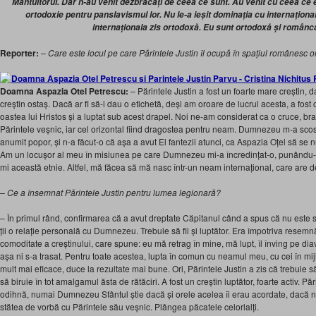
Mântuitorul. Dar n-au venit dezbrăcați de ceea ce sunt. Au venit cu ceea ce 
ortodoxie pentru panslavismul lor. Nu le-a ieșit dominația cu internațion
internaționala zis ortodoxă. Eu sunt ortodoxă și românc
Reporter:
– Care este locul pe care Părintele Justin îl ocupă în spațiul românesc 
Doamna Aspazia Otel Petrescu:
– Părintele Justin a fost un foarte mare creștin, da
creștin ostaș. Dacă ar fi să-i dau o etichetă, deși am oroare de lucrul acesta, a fost os
oastea lui Hristos și a luptat sub acest drapel. Noi ne-am considerat ca o cruce, braț
Părintele veșnic, iar cel orizontal fiind dragostea pentru neam. Dumnezeu m-a scos
anumit popor, și n-a făcut-o că așa a avut El fantezii atunci, ca Aspazia Oțel să s
Am un locușor al meu în misiunea pe care Dumnezeu mi-a încredințat-o, punându-
mi această etnie. Altfel, mă făcea să mă nasc într-un neam internațional, care are de
– Ce a însemnat Părintele Justin pentru lumea legionară?
– În primul rând, confirmarea că a avut dreptate Căpitanul când a spus că nu este s
ții o relație personală cu Dumnezeu. Trebuie să fii și luptător. Era împotriva resemnă
comoditate a creștinului, care spune: eu mă retrag în mine, mă lupt, îl înving pe dia
așa ni s-a trasat. Pentru toate acestea, lupta în comun cu neamul meu, cu cei în mij
mult mai eficace, duce la rezultate mai bune. Ori, Părintele Justin a zis că trebuie s
să biruie în tot amalgamul ăsta de rătăciri. A fost un creștin luptător, foarte activ. Pă
odihnă, numai Dumnezeu Sfântul știe dacă și orele acelea îi erau acordate, dacă nu
stătea de vorbă cu Părintele său veșnic. Plângea păcatele celorlalți.