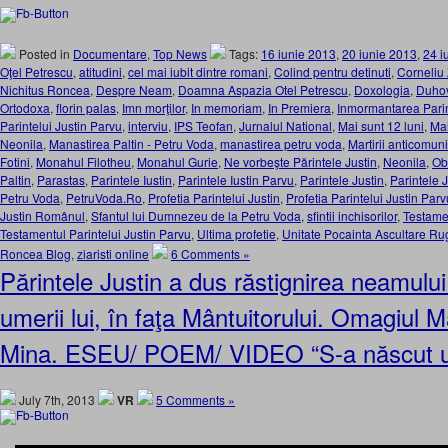
Posted in
Documentare
,
Top News
Tags:
16 iunie 2013
,
20 iunie 2013
,
24 i
Oţel Petrescu
,
atitudini
,
cel mai iubit dintre romani
,
Colind pentru detinuti
,
Corneliu
Nichitus Roncea
,
Despre Neam
,
Doamna Aspazia Otel Petrescu
,
Doxologia
,
Duhov
Ortodoxa
,
florin palas
,
Imn morţilor
,
In memoriam
,
In Premiera
,
Inmormantarea Parin
Parintelui Justin Parvu
,
interviu
,
IPS Teofan
,
Jurnalul National
,
Mai sunt 12 luni
,
Mai
Neonila
,
Manastirea Paltin - Petru Voda
,
manastirea petru voda
,
Martirii anticomuni
Fotini
,
Monahul Filotheu
,
Monahul Gurie
,
Ne vorbeşte Părintele Justin
,
Neonila
,
Obş
Paltin
,
Parastas
,
Parintele Iustin
,
Parintele Iustin Parvu
,
Parintele Justin
,
Parintele 
Petru Voda
,
PetruVoda.Ro
,
Profetia Parintelui Justin
,
Profetia Parintelui Justin Parv
Justin Românul
,
Sfantul lui Dumnezeu de la Petru Voda
,
sfintii inchisorilor
,
Testamen
Testamentul Parintelui Justin Parvu
,
Ultima profetie
,
Unitate Pocainta Ascultare R
Roncea Blog
,
ziaristi online
6 Comments »
Părintele Justin a dus răstignirea neamulu
umerii lui, în faţa Mântuitorului. Omagiul Ma
Mina. ESEU/ POEM/ VIDEO “S-a născut u
July 7th, 2013
VR
5 Comments »