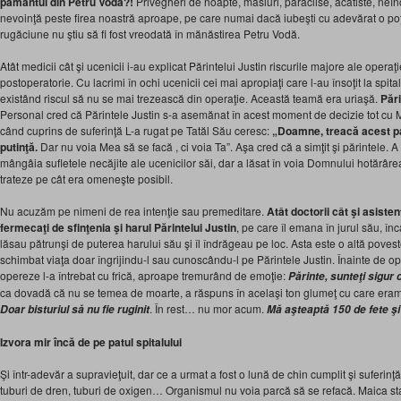
pământul din Petru Vodă?!
Privegheri de noapte, masluri, paraclise, acatiste, neî
nevoinţă peste firea noastră aproape, pe care numai dacă iubeşti cu adevărat o poţi 
rugăciune nu ştiu să fi fost vreodată în mănăstirea Petru Vodă.
Atât medicii cât şi ucenicii i-au explicat Părintelui Justin riscurile majore ale operaţ
postoperatorie. Cu lacrimi în ochi ucenicii cei mai apropiaţi care l-au însoţit la spita
existând riscul să nu se mai trezească din operaţie. Această teamă era uriaşă.
Pări
Personal cred că Părintele Justin s-a asemănat în acest moment de decizie tot cu 
când cuprins de suferinţă L-a rugat pe Tatăl Său ceresc:
„Doamne, treacă acest pa
putinţă.
Dar nu voia Mea să se facă , ci voia Ta”. Aşa cred că a simţit şi părintele. A
mângâia sufletele necăjite ale ucenicilor săi, dar a lăsat în voia Domnului hotărârea
trateze pe cât era omeneşte posibil.
Nu acuzăm pe nimeni de rea intenţie sau premeditare.
Atât doctorii cât şi asisten
fermecaţi de sfinţenia şi harul Părintelui Justin
, pe care îl emana în jurul său, în
lăsau pătrunşi de puterea harului său şi îl îndrăgeau pe loc. Asta este o altă poveste
schimbat viaţa doar îngrijindu-l sau cunoscându-l pe Părintele Justin. Înainte de ope
opereze l-a întrebat cu frică, aproape tremurând de emoţie:
Părinte, sunteţi sigur
ca dovadă că nu se temea de moarte, a răspuns în acelaşi ton glumeţ cu care eram obi
. În rest… nu mor acum.
Doar bisturiul să nu fie
ruginit
Mă aşteaptă 150 de fete şi
Izvora mir încă de pe patul spitalului
Şi într-adevăr a supravieţuit, dar ce a urmat a fost o lună de chin cumplit şi suferinţă.
tuburi de dren, tuburi de oxigen… Organismul nu voia parcă să se refacă. Maica stare