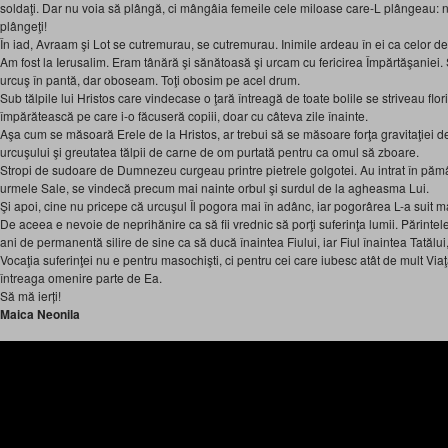
soldaţi. Dar nu voia să plângă, ci mângâia femeile cele miloase care-L plângeau: n
plângeţi!
În iad, Avraam şi Lot se cutremurau, se cutremurau. Inimile ardeau în ei ca celor 
Am fost la Ierusalim. Eram tânără şi sănătoasă şi urcam cu fericirea Împărtăşaniei. 
urcuş în pantă, dar oboseam. Toţi obosim pe acel drum.
Sub tălpile lui Hristos care vindecase o ţară întreagă de toate bolile se striveau flor
împărătească pe care i-o făcuseră copiii, doar cu câteva zile înainte.
Aşa cum se măsoară Erele de la Hristos, ar trebui să se măsoare forţa gravitaţiei de
urcuşului şi greutatea tălpii de carne de om purtată pentru ca omul să zboare.
Stropi de sudoare de Dumnezeu curgeau printre pietrele golgotei. Au intrat în pămân
urmele Sale, se vindecă precum mai nainte orbul şi surdul de la agheasma Lui.
Şi apoi, cine nu pricepe că urcuşul Îl pogora mai în adânc, iar pogorârea L-a suit m
De aceea e nevoie de neprihănire ca să fii vrednic să porţi suferinţa lumii. Părinte
ani de permanentă silire de sine ca să ducă înaintea Fiului, iar Fiul înaintea Tatălui
Vocaţia suferinţei nu e pentru masochişti, ci pentru cei care iubesc atât de mult Via
întreaga omenire parte de Ea.
Să mă ierți!
Maica Neonila