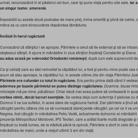
urmat, recunoscând în el păstorul cel bun, care îşi pune viaţa pentru oile sale.
Iar 
un singur nume:
.
smerenia
Împodobit cu aceste două podoabe de mare preţ, inima smerită şi plină de iubire, c
mâna sa cu care binecuvânta răspândea tămăduire.
Învăluit în harul rugăciunii
Cunoscând că sfârşitul i se apropie, Părintele a cerut să fie externat şi să se întoa
obştescul sfârşit. A ajuns în mănăstire în ziua sfinţilor Împăraţi Constantin şi Elena.
au adus acasă pe voievodul Ortodoxiei româneşti
, după cum este supranumit de
Ca şi ceilalţi care au stat neîncetat la căpătâiul lui, a fost şi pentru mine poate 
acum să stau aproape, la căpătâiul lui, în aceste ultime zile din viaţa Părintelui Jus
Părintele era cufundat cu totul în rugăciune.
Era pentru prima dată când îl vedea
adormea pe buzele părintelui se putea distinge rugăciunea:
Doamne, Iisuse Hris
miluieşte-mă pe mine, păcătosul
.
Chiar dacă mai avea putere să vorbească în şoa
vorbea nimic, decât lucruri esenţ
iale.
Se vedea deja cum suferinţa îi şlefuise cu 
Domnul îi va lua sufletul, în acea stare de rugăciune harică. Dar părintele a ţinut s
călugări pentru câteva zile ca să numească stareţ peste călugări, pe cel ce îl va urm
Negrea, fost călugăr în mănăstirea Petru Vodă, actualmente duhovnic al mănăstirii 
prezenţa Mitropolitului Moldovei, IPS Teofan, care a arătat foarte multă dragoste şi m
Împăcat cu toată lumea, de la vlădică până la opincă, Părintele a dorit în cele din u
mănăstirea de maici, unde a vieţuit ultimii 3 ani din viaţă.