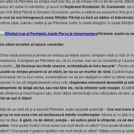
am aflat că Părintele se simţea mult mai rău, şi că intrase într-un fel de comă. Sfân
adus din spital în mănăstire, şi acum tot
Împăratul
Ortodoxiei, Sf. Constantin
, cel
cei 318 Sfinţi Părinţi la Sinodul I Ecumenic, pentru a osândi pe ereziarhul Arie şi a
a vrut să mai întregească
c
eata Sfinţilor Părinţi cu încă un iubitor al Adevărului
ultima clipă, luându-l astfel şi pe Părintele Justin în ceata drepţilor, în ceata Sfinţilor
P
ărintele Justin nu n
Un sfânt ocrotitor al tuturor românilor
Chiar dacă durerea şi jelirea se vedeau pe feţele tuturor, simţeam însă cu toţii un 
nedescris. Îl simţeam pe Părintele viu, că nu murise, mai viu ca niciodată şi îl auz
noastre:
Pentru că
„Să înceteze lacrimile voastre, schimbâ
ndu-l
e întru bucurie”
.
Justin se simţea prezent ca un sfânt, iar nu ca un muritor de rând.
Curând trupul
izvorască mir cu bun miros, încredinţându-ne că am câştigat un sfânt cu sfinte moaşt
cancer, în loc să răspândească miros urât,
răspândea mireasmă deosebită şi atâta
desprinde de lângă sicriul, sau mai bine
zis, racla sfintelor
sale moaşte
. Şi bătrâ
de sfinţenia şi harul trupului său, doar câţiva demonizaţi urlau cât puteau de tare, a
Vai de noi! E
Sfânt
!
Iată de ce cred că şi-a asumat Părintele Justin această suferinţă –
Cea mai mare d
şi nu va mai avea cine să încălzească inimile credincioşilor
. Murea şi nu ştia în 
cui ne lăsa.
A găsit, ca de
obicei, soluţia – să sufere până la sfinţenie, ca să dev
sfânt
. Cine poate încălzi inima cuiva mai mult decât un sfânt? Cine poate tămădui b
sfânt? Cine poate fi grabnic ajutător mai mult decât un sfânt? Atâtea minuni şi vin