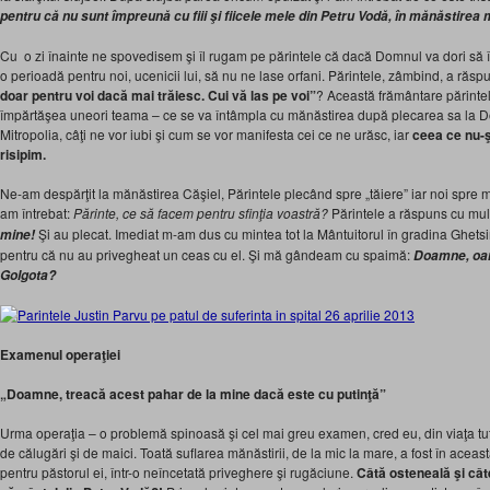
pentru că nu sunt împreună cu fiii şi fiicele mele din Petru Vodă, în mănăstirea 
Cu o zi înainte ne spovedisem şi îl rugam pe părintele că dacă Domnul va dori să îl ia
o perioadă pentru noi, ucenicii lui, să nu ne lase orfani. Părintele, zâmbind, a ră
doar pentru
voi dacă mai trăiesc. Cui vă las pe voi”
? Această frământare părinte
împărtăşea uneori teama – ce se va întâmpla cu mănăstirea după plecarea sa la Dom
Mitropolia, câţi ne vor iubi şi cum se vor manifesta cei ce ne urăsc, iar
ceea ce
nu-ş
risipi
m.
Ne-am despărţit la mănăstirea Căşiel, Părintele plecând spre „tăiere” iar noi spre măn
am întrebat:
Părinte, ce să facem pentru sfinţia voastră?
Părintele a răspuns cu mul
Şi au plecat. Imediat m-am dus cu mintea tot la Mântuitorul în gradina Ghetsi
mine!
pentru că nu au privegheat un ceas cu el. Şi mă gândeam cu spaimă:
Doamne, oar
Golgota?
Examenul operaţiei
„Doamne, treacă acest pahar de la mine dacă este cu putinţă”
Urma operaţia – o problemă spinoasă şi cel mai greu examen, cred eu, din viaţa tutur
de călugări şi de maici. Toată suflarea mănăstirii, de la mic la mare, a fost în acea
pentru păstorul ei, într-o neîncetată priveghere şi rugăciune.
Câtă osteneală şi cât