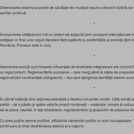
Deteriorarea sistemului public de sănătate
din multiple cauze a devenit vizibilă iar
sanitar continuă.
*
Încorporarea cetăţeanului într-un
sistem de asigurări prin companii internaţionale
î
cetăţean în final unor reguli standard fără legătură cu posibilităţile şi evoluţia ţării r
România. Procesul este în curs.
*
Asemenea evoluţii sunt limpede influenţate de
tendinţele integratoare ale Uniunii
cu reguli proprii. Reglementările succesive – care merg până la reţeta de preparare 
regionalizării continentale
(obligatorie) – duc spre ştergerea identităţii statelor eur
*
În ultimă instanţă vine
opţiunea esenţială a fiecărui om politic român
. Câtă voinţă 
partid – de a păstra şi apăra valorile proprii româneşti – materiale, morale şi cultu
să se plece, repetat, în faţa directivelor, regulamentelor şi grupurilor de presiune din
Cu prea puţine semne pozitive, atitudinile oamenilor politici nu sunt încurajatoare.
continuare şi chiar destrămarea statului şi a naţiunii.