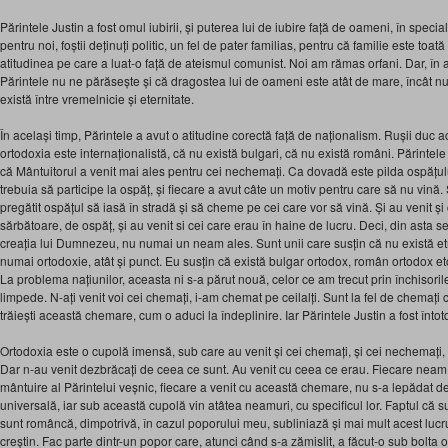
Părintele Justin a fost omul iubirii, și puterea lui de iubire față de oameni, în special,
pentru noi, foștii deținuți politic, un fel de pater familias, pentru că familie este to
atitudinea pe care a luat-o față de ateismul comunist. Noi am rămas orfani. Dar, în 
Părintele nu ne părăsește și că dragostea lui de oameni este atât de mare, încât n
există între vremelnicie și eternitate.
În același timp, Părintele a avut o atitudine corectă față de naționalism. Rușii du
ortodoxia este internaționalistă, că nu există bulgari, că nu există români. Părintele
că Mântuitorul a venit mai ales pentru cei nechemați. Ca dovadă este pilda ospățul
trebuia să participe la ospăț, și fiecare a avut câte un motiv pentru care să nu vină. 
pregătit ospățul să iasă în stradă și să cheme pe cei care vor să vină. Și au venit și
sărbătoare, de ospăț, și au venit si cei care erau în haine de lucru. Deci, din asta 
creația lui Dumnezeu, nu numai un neam ales. Sunt unii care susțin că nu există etn
numai ortodoxie, atât și punct. Eu susțin că există bulgar ortodox, român ortodox e
La problema națiunilor, aceasta ni s-a părut nouă, celor ce am trecut prin închisor
limpede. N-ați venit voi cei chemați, i-am chemat pe ceilalți. Sunt la fel de chemați 
trăiești această chemare, cum o aduci la îndeplinire. Iar Părintele Justin a fost înto
Ortodoxia este o cupolă imensă, sub care au venit și cei chemați, și cei nechemați
Dar n-au venit dezbrăcați de ceea ce sunt. Au venit cu ceea ce erau. Fiecare neam
mântuire al Părintelui veșnic, fiecare a venit cu această chemare, nu s-a lepădat d
universală, iar sub această cupolă vin atâtea neamuri, cu specificul lor. Faptul că 
sunt româncă, dimpotrivă, în cazul poporului meu, subliniază și mai mult acest lucr
creștin. Fac parte dintr-un popor care, atunci când s-a zămislit, a făcut-o sub bolta o