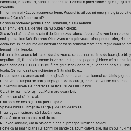
Iordanului, în fiecare zi, până la moartea sa. Lemnul a prins rădăcini şi viaţă, şi a 
vreodată.
Nimeni nu mai văzuse asemenea lemn. Poporul israilit se minuna şi nu ştia ce să c
acesta? Ce să facem cu el?
Să facem podoabe pentru Casa Domnului, au zis bătrânii.
Dar lemnul era atât de tare, că nu putea fi cioplit.
Şi crezând că dacă nu e primit de Dumnezeu, atunci trebuie că e vun lemn blestemat
mai spurcat loc: Scăldătoarea Oilor. Avea cinci pridvoare, cinci precum simţurile o
Acolo într-un loc anume din bazinul acesta se aruncau toate necurăţiile când se preg
Ierusalim, la Templu.
Într-un alt loc anume tot acolo, după o vreme, se adunau mulţime de leproşi, orbi, şchi
neputincioşii, fiindcă din vreme în vreme un înger se pogora şi binecuvânta apa, iar 
făcea sănătos DE ORICE BOALĂ era ţinut, zice Scriptura, nu doar de boala lui mai 
boala. Ce frumoasă preînchipuire a Sfântului Botez.
În locul unde se aruncau mizeriile şi scârbele s-a aruncat lemnul cel falnic şi greu.
După vremi, umplut de apă şi impregnat de necurăţii, lemnul devenise ca plumbul.
Din lemnul acela s-a hotărât să se facă Crucea lui Hristos.
Ca să fie mai mare ruşinea. Mai mare ocara Lui.
Ca blestemul să fie total.
L-au scos de acolo şi I l-au pus în spate.
Spatele bătut şi înroşit de sânge şi de răni deschise.
I l-au legat în spinare, să-l ducă în sus.
Era atât de slab de post, atât de ostenit.
Nu avea sandale, era în picioarele goale, proaspăt umilit de soldaţi.
Poate că ar mai fi plâns cu lacrimi de sânge ca acum câteva zile, dar chipul nu-I mai