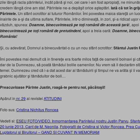
zile lângă racla părintelui, încât până şi noi, cei care i-am fost apropiaţi, ne minu
credem lângă cine am stat. Părintele ne-a depăşit orice aşteptări.
Iată că tot în gri
Părintele.
Un sfânt ocrotitor al tuturor Românilor. Îmi povestea maica stareţă un lu
înainte de a-şi da ultima suflare, Părintele, într-o dimineaţă, în zori, şi-a ridicat uşo
văzduh, spunea:
!, apo
Doamne, binecuvintează pe toţi românii din această ţară
, apoi a treia oară:
binecuvintează pe toţi românii de pretutindeni
Doamne, binecu
România!
Şi, cu adevărat, Domnul a binecuvântat-o cu un nou sfânt ocrotitor:
Sfântul Justin
Îmi povestea mai demult că în tinereţe era foarte milos faţă de oamenii bolnavi şi că 
dar de la Dumnezeu, să poată tămădui bolile oamenilor. Nu vrem să îl declarăm sf
temei. Dumnezeu cred că i-a dat acest dar al tămăduirii şi timpul ne va arăta şi îi va
grabnic ajutător şi tămăduitor de boli…
Preacuvioase Părinte Justin, roagă-te pentru noi, păcătoşii!
Apărut în
nr. 29
al revistei
ATITUDINI
Foto sus:
Cristina Nichitus Roncea
Vedeti si:
ESEU FOTO/VIDEO. Inmormantarea Parintelui nostru Justin Parvu, Sfantu
20 iunie 2013. Cant de M. Neonila, Fotografii de Cristina si Victor Roncea. Prea Cuv
Luptatorul si Biruitorul – GAND SI CUVANT IN MEMORIAM