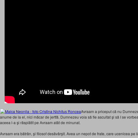
Avraam a priceput că nu Dumneze
anume de la el, nici măcar de jertfă. Dumnezeu voia să fie ascultat şi să I se vorb
aceea l-a şi răsplătit pe Avraam atât de minunat.
Avraam era bătrân, şi filosof desăvârşit. Avea un nepot de frate, care ucenicea pe lâ