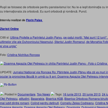
Rușii se folosesc de ortodoxie pentru panslavismul lor. Nu le-a ieșit dominația cu 
cu internaționala zis ortodoxă. Eu sunt ortodoxă și româncă. Punct.
Interviu realizat de
Florin Palas
Ziaristi Online
Cititi si:
Ultima Profetie a Parintelui Justin Parvu, pe patul mortii: “Mai sunt 12 luni!
ultimelor zile ale Duhovnicului Neamului, Sfantul Justin Romanul, de Monahia Fotini
şi vine urgie”
Foto:
Cristina Nichitus Roncea
UPDATE:
Jurnalul National via Roncea Ro: Părintele Justin Pârvu ştia că va muri î
ocular la prorocirea făcută în urmă cu 9 ani: Doamna Aspazia Otel Petrescu intervi
Posted in
Documentare
,
Top News
Tags:
16 iunie 2013
,
20 iunie 2013
,
24 i
Oţel Petrescu
,
atitudini
,
Basarabia
,
Biserica KGB
,
Biserica Ortodoxa Romana biruit
mai iubit dintre romani
,
Colind pentru detinuti
,
Corneliu Zelea Codreanu
,
Cristina 
Doamna Aspazia
,
Doamna Aspazia Otel Petrescu
,
Doxologia
,
Duhovnicul Neamul