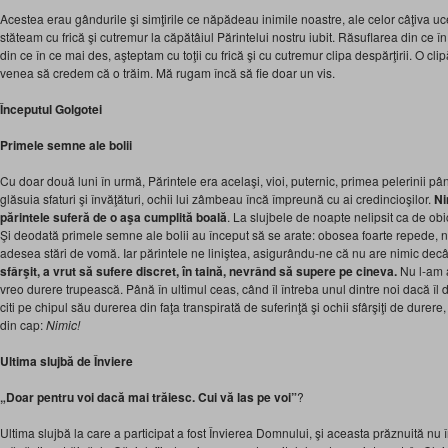
Acestea erau gândurile şi simţirile ce năpădeau inimile noastre, ale celor câţiva uc
stăteam cu frică şi cutremur la căpătâiul Părintelui nostru iubit. Răsuflarea din ce î
din ce în ce mai des, aşteptam cu toţii cu frică şi cu cutremur clipa despărţirii. O c
venea să credem că o trăim. Mă rugam încă să fie doar un vis.
Începutul Golgotei
Primele semne ale bolii
Cu doar două luni în urmă, Părintele era acelaşi, vioi, puternic, primea pelerinii până
glăsuia sfaturi şi învăţături, ochii lui zâmbeau încă împreună cu ai credincioşilor.
Ni
părintele suferă de o aşa cumplită boală
. La slujbele de noapte nelipsit ca de ob
Şi deodată primele semne ale bolii au început să se arate: obosea foarte repede, 
adesea stări de vomă. Iar părintele ne liniştea, asigurându-ne că nu are nimic decâ
sfârşit, a
vrut
să sufere discret, în taină, nevrând să supere pe cineva.
Nu l-am 
vreo durere trupească. Până în ultimul ceas, când îl întreba unul dintre noi dacă îl
citi pe chipul său durerea din faţa transpirată de suferinţă şi ochii sfârşiţi de durer
din cap:
Nimic!
Ultima slujbă de Înviere
„Doar pentru voi dacă mai trăiesc. Cui vă las pe voi”
?
Ultima slujbă la care a participat a fost Învierea Domnului, şi aceasta prăznuită nu în