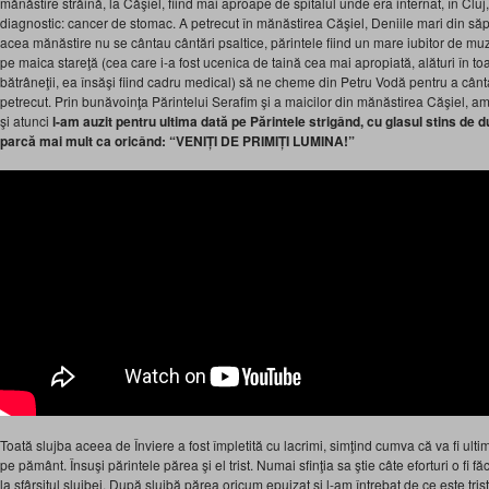
mănăstire străină, la Căşiel, fiind mai aproape de spitalul unde era internat, în Cluj
diagnostic: cancer de stomac. A petrecut în mănăstirea Căşiel, Deniile mari din să
acea mănăstire nu se cântau cântări psaltice, părintele fiind un mare iubitor de muz
pe maica stareţă (cea care i-a fost ucenica de taină cea mai apropiată, alături în toa
bătrâneţii, ea însăşi fiind cadru medical) să ne cheme din Petru Vodă pentru a cânta 
petrecut. Prin bunăvoinţa Părintelui Serafim şi a maicilor din mănăstirea Căşiel, am
şi atunci
l-am auzit pentru ultima dată pe Părintele strigând, cu glasul stins d
parcă mai
mult ca oricând:
“VENIȚI DE PRIMIȚI LUMINA!”
Toată slujba aceea de Înviere a fost împletită cu lacrimi, simţind cumva că va fi ulti
pe pământ. Însuşi părintele părea şi el trist. Numai sfinţia sa ştie câte eforturi o fi 
la sfârşitul slujbei. După slujbă părea oricum epuizat şi l-am întrebat de ce este tri