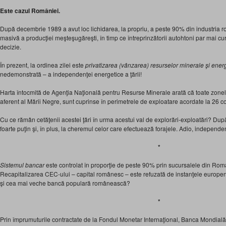
Este cazul României.
După decembrie 1989 a avut loc lichidarea, la propriu, a peste 90% din industria
masivă a producţiei meşteşugăreşti, în timp ce întreprinzătorii autohtoni par mai cur
decizie.
În prezent, la ordinea zilei este
privatizarea (vânzarea) resurselor minerale şi ener
nedemonstrată – a independenţei energetice a ţării!
Harta întocmită de Agenţia Naţională pentru Resurse Minerale arată că toate zonel
aferent al Mării Negre, sunt cuprinse în perimetrele de exploatare acordate la 26 c
Cu ce rămân cetăţenii acestei ţări în urma acestui val de explorări-exploatări? După 
foarte puţin şi, în plus, la cheremul celor care efectuează forajele. Adio, independe
*
Sistemul bancar
este controlat în proporţie de peste 90% prin sucursalele din Român
Recapitalizarea CEC-ului – capital românesc – este refuzată de instanţele europe
şi cea mai veche bancă populară românească?
*
Prin împrumuturile contractate de la Fondul Monetar Internaţional, Banca Mondia