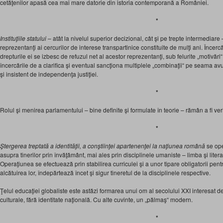
cetăţenilor apasă cea mai mare datorie din istoria contemporană a României.
*
Instituţiile statului
– atât la nivelul superior decizional, cât şi pe trepte intermediare
reprezentanţi ai cercurilor de interese transpartinice constituite de mulţi ani. Încer
drepturile ei se izbesc de refuzul net al acestor reprezentanţi, sub felurite „motivări
încercările de a clarifica şi eventual sancţiona multiplele „combinaţii“ pe seama avu
şi insistent de independenţa justiţiei.
*
Rolul şi menirea parlamentului – bine definite şi formulate în teorie – rămân a fi verif
*
Ştergerea treptată a identităţii, a conştiinţei apartenenţei la naţiunea română
se ope
asupra tinerilor prin învăţământ, mai ales prin disciplinele umaniste – limba şi literat
Operaţiunea se efectuează prin stabilirea curriculei şi a unor tipare obligatorii pent
alcătuirea lor, îndepărtează încet şi sigur tineretul de la disciplinele respective.
Ţelul educaţiei globaliste este astăzi formarea unui om al secolului XXI interesat d
culturale, fără identitate naţională. Cu alte cuvinte, un „pălmaş“ modern.
*