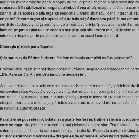
îngrijit cu multă dragoste până la capăt, au trăit clipe de coşmar. Maica povestea 
reuşeau să îi stabilizeze un organ, se îmbolnăvea altul;
nu apucau să se bucure d
părintelui, că apărea o altă urgenţă medicală… Când stomacul, când intestinul, câ
de parcă fiecare organ al trupului său trebuia să pătimească până la maximum 
uimiţi de răbdarea şi forţa părintelui de a îndura suferinţa. Şi ceea ce i-a uimit şi ma
încă de pe patul spitalului
, mirosea a
mir şi trupul său izvora mir,
ori de câte ori 
întorceau de pe o parte pe alta, simţeau şi vedeau acest lucru minunat.
Discreţia şi nobleţea sfinţeniei
Ştia sau nu ştia Părintele de mai înainte de boala cumplită ce îl cuprinsese
?
Doctorul chirurg l-a întrebat după operaţie:
Părinte, ştiaţi de acest cancer? De când 
„Da, îl am de 5 ani, cam de atunci mă necăjeşte”.
Aceasta era una din laturile cele mai caracteristice ale personalităţii părintelui Just
duhovnicească.
Această discreţie a sfinţeniei ne-a uimit mereu şi pe noi, fiii duhov
atât de mult îşi ascundea darurile duhovniceşti, încât te făcea să crezi că este un 
obişnuit. Dar nu era deloc aşa; părintele avea darul înaintevederii, numai că mult m
în nevoinţa duhovnicească.
Părintele nu povestea niciodată, sau
poate foarte
rar, trăirile sale mistice, co
care se ruga
. Nu, părintele nu vorbea mai niciodată despre sine. Toată viaţa l-a ascu
suferinţa celuilalt, bucuria aproapelui era şi bucuria lui.
Părintele a avut virtutea 
tuturor
darurilor duhovniceşti – dragostea de aproapele.
Această dragoste poporul