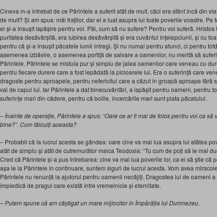
Cineva m-a întrebat de ce Părintele a suferit atât de mult, căci era sfânt încă din viaț
de mult? Și am spus: măi fraților, dar el a luat asupra lui toate poverile voastre. Pe t
el și-a însușit ispășire pentru voi. Păi, cum să nu sufere? Pentru voi suferă. Hristo
puritatea desăvârșită, era iubirea desăvârșită și era cuvântul înțelepciunii, și cu toa
pentru că și-a însușit păcatele lumii întregi. Și nu numai pentru atunci, ci pentru to
asemenea izbăvire, o asemenea portiță de salvare a oamenilor, nu merită să suferi c
Părintele. Părintele se mistuia pur și simplu de jalea oamenilor care veneau cu durer
pentru fiecare durere care a fost lepădată la picioarele lui. Era o suferință care ve
dragoste pentru aproapele, pentru nefericitul care a căzut în groapă aproape fără să
vai de capul lui. Iar Părintele a dat binecuvântări, a ispășit pentru oameni, pentru to
suferințe mari din cădere, pentru că bolile, încercările mari sunt plata păcatului.
– Înainte de operație, Părintele a spus: “Oare ce ar fi mai de folos pentru voi ca să
bine?”. Cum tâlcuiți aceasta?
– Probabil că la lucrul acesta se gândea: oare cine va mai lua asupra lui atâtea po
atât de simplu și atât de cutremurător maica Teodosia: “Tu cum de poți să le mai duci
Cred că Părintele și-a pus întrebarea: cine va mai lua poverile lor, ca ei să știe că 
așa le ia Părintele în continuare, suntem siguri de lucrul acesta. Vom avea miracole
Părintele nu renunță la ajutorul pentru oamenii necăjiți. Dragostea lui de oameni a fo
împiedică de pragul care există între vremelnicie și eternitate.
– Putem spune că am câștigat un mare mijlocitor în Împărăția lui Dumnezeu.