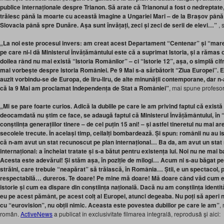
publice internaționale despre Trianon. Să arate că Trianonul a fost o nedreptate
trăiesc până la moarte cu această imagine a Ungariei Mari – de la Brașov până 
Slovacia până spre Dunăre. Așa sunt învățați, zeci și zeci de serii de elevi…”
, 
„La noi este procesul invers: am creat acest Departament “Centenar” și “marel
pe care ni-l dă Ministerul Învățământului este că a suprimat Istoria, și a rămas o 
doilea rând nu mai există “Istoria Românilor” – ci “Istorie 12”, așa, o simplă cif
mai vorbește despre istoria României. Pe 9 Mai s-a sărbătorit “Ziua Europei”. E
auzit vorbindu-se de Europa, de liru-liru, de alte minunății contemporane, dar n
că la 9 Mai am proclamat Independența de Stat a României”
, mai spune profesoru
„Mi se pare foarte curios. Adică la dubiile pe care le am privind faptul că exis
deocamdată nu știm ce face, se adaugă faptul că Ministerul Învățământului, în “mă
conștiința generațiilor tinere – de cel puțin 15 ani! – și astfel tineretul nu mai ar
secolele trecute. În același timp, ceilalți bombardează. Și spun: românii nu au is
că n-am avut un stat recunoscut pe plan internațional… Ba da, am avut un stat
internațional: a încheiat tratate și s-a bătut pentru existența lui. Noi nu ne mai
Acesta este adevărul! Și stăm așa, în poziție de milogi… Acum ni s-au băgat pe
străini, care trebuie “neapărat” să trăiască, în România… Știi, e un spectacol, p
respectabilă… dureros. Te doare! Pe mine mă doare! Mă doare când văd cum es
istorie și cum ea dispare din conștiința națională. Dacă nu am conștiința identit
eu pe acest pământ, pe acest colț al Europei, atunci degeaba. Nu poți să aperi n
cu “eurovision”, nu obții nimic. Aceasta este povestea dubiilor pe care le am”
,
român.
ActiveNews
a publicat în exclusivitate filmarea integrală, reprodusă şi aici: