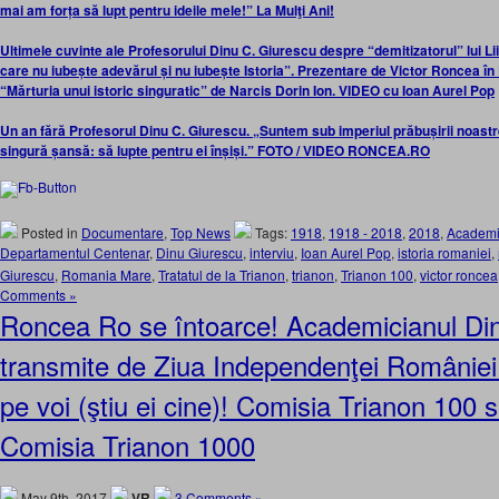
mai am forța să lupt pentru ideile mele!” La Mulţi Ani!
Ultimele cuvinte ale Profesorului Dinu C. Giurescu despre “demitizatorul” lui L
care nu iubește adevărul și nu iubește Istoria”. Prezentare de Victor Roncea
“Mărturia unui istoric singuratic” de Narcis Dorin Ion. VIDEO cu Ioan Aurel Pop
Un an fără Profesorul Dinu C. Giurescu. „Suntem sub imperiul prăbușirii noast
singură șansă: să lupte pentru ei înșiși.” FOTO / VIDEO RONCEA.RO
Posted in
Documentare
,
Top News
Tags:
1918
,
1918 - 2018
,
2018
,
Academ
Departamentul Centenar
,
Dinu Giurescu
,
interviu
,
Ioan Aurel Pop
,
istoria romaniei
,
Giurescu
,
Romania Mare
,
Tratatul de la Trianon
,
trianon
,
Trianon 100
,
victor roncea
Comments »
Roncea Ro se întoarce! Academicianul Di
transmite de Ziua Independenţei României
pe voi (ştiu ei cine)! Comisia Trianon 100 
Comisia Trianon 1000
May 9th, 2017
VR
3 Comments »