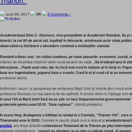
Trianon.”
June 5th, 2017
VR
3 Comments »
Academicianul Dinu C. Giurescu, vice-președinte al Academiei Române, fiu și n
istorici, la cei 90 de ani ai săi, împliniți în februarie, urmărește activ viața politi
observând cu întristare o decădere continuă a instituțiilor statului.
Românii trăiesc sub “un război continuu, pe toate planurile: economic, social, id
interviu de dinaintea împlinirii celor nouă decenii de viață.
„Să-ți iubești țara în z
infracțiune…Poate sunt naiv, dar eu încă mai cred în națiune și în forța ei. Popo
ăsta are ingeniozitate, poporul ăsta e creativ. Cred în el și cred că la un moment
profesorul atunci.
Întâlnindu-l acum, la apropierea de centenarul Marii Uniri și înainte de o nouă anive
profesorul Giurescu nu mai pare la fel de optimist. În primul rând nu înțelege cum
l
în anul 100 al Marii Uniri încă nu se știe ce face Departamentul guvernamental
proiectele pentru anul 2018. “Este rușinos!”
, afirmă profesorul.
În acest timp, Budapesta a înființat la rândul ei o Comisie, “Trianon 100”, care 
Trianonului este în 2020.
Comisia în cauză, după cum a relevat și
academicianul I
analiză
, are drept obiectiv
contestarea Tratatului de la Trianon pe plan internațio
întârește această teza: „
Ungurii se gândesc la un plan cu bătaie lungă. Și anume