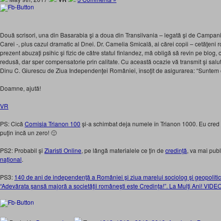
Două scrisori, una din Basarabia şi a doua din Transilvania – legată şi de Campani
Carei -, plus cazul dramatic al Dnei. Dr. Camelia Smicală, ai cărei copii – cetăţeni ro
prezent abuzaţi psihic şi fizic de către statul finlandez, mă obligă să revin pe blog
redusă, dar sper compensatorie prin calitate. Cu această ocazie vă transmit şi salu
Dinu C. Giurescu de Ziua Independenţei României, însoţit de asigurarea: “Suntem cu 
Doamne, ajută!
VR
PS: Cică
Comisia Trianon 100
şi-a schimbat deja numele în Trianon 1000. Eu cred 
puţin încă un zero! 🙂
PS2: Probabil şi
Ziaristi Online
, pe lângă materialele ce ţin de
credinţă
, va mai publ
naţional
.
PS3:
140 de ani de independenţă a României şi ziua marelui sociolog şi geopolitici
“Adevărata şansă majoră a societăţii româneşti este Credinţa!”. La Mulţi Ani! VIDE