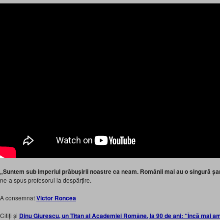
„Suntem sub imperiul prăbușirii noastre ca neam. Românii mai au o singură șans
ne-a spus profesorul la despărțire.
A consemnat
Victor Roncea
Citiți și
Dinu Giurescu, un Titan al Academiei Române, la 90 de ani: “Încă mai am