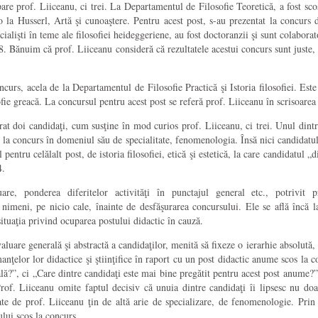
are prof. Liiceanu, ci trei. La Departamentul de Filosofie Teoretică, a fost sco
 Husserl, Artă şi cunoaştere. Pentru acest post, s-au prezentat la concurs do
ecialişti în teme ale filosofiei heideggeriene, au fost doctoranzii şi sunt colabor
,88. Bănuim că prof. Liiceanu consideră că rezultatele acestui concurs sunt just
ncurs, acela de la Departamentul de Filosofie Practică şi Istoria filosofiei. Est
fie greacă. La concursul pentru acest post se referă prof. Liiceanu în scrisoarea 
ncurat doi candidaţi, cum susţine în mod curios prof. Liiceanu, ci trei. Unul din
os la concurs în domeniul său de specialitate, fenomenologia. Însă nici candidatul,
ntru celălalt post, de istoria filosofiei, etică şi estetică, la care candidatul 
4.
uare, ponderea diferitelor activităţi în punctajul general etc., potrivit
nimeni, pe nicio cale, înainte de desfăşurarea concursului. Ele se află încă la
situaţia privind ocuparea postului didactic în cauză.
uare generală şi abstractă a candidaţilor, menită să fixeze o ierarhie absolută, să
ţelor lor didactice şi ştiinţifice în raport cu un post didactic anume scos la c
lă?”, ci „Care dintre candidaţi este mai bine pregătit pentru acest post anume?”
e. Prof. Liiceanu omite faptul decisiv că unuia dintre candidaţi îi lipsesc nu d
ate de prof. Liiceanu ţin de altă arie de specializare, de fenomenologie. Prin
tului scos la concurs.