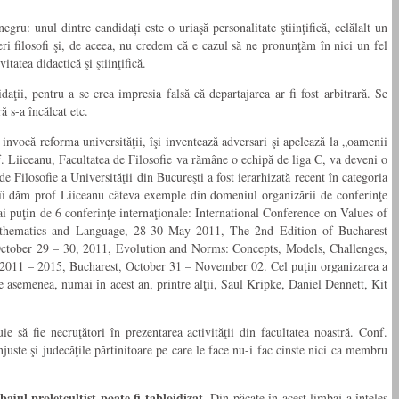
egru: unul dintre candidați este o uriaşă personalitate ştiinţifică, celălalt un
neri filosofi şi, de aceea, nu credem că e cazul să ne pronunţăm în nici un fel
tatea didactică şi ştiinţifică.
daţii, pentru a se crea impresia falsă că departajarea ar fi fost arbitrară. Se
ă s-a încălcat etc.
 invocă reforma universităţii, îşi inventează adversari şi apelează la „oamenii
f. Liiceanu, Facultatea de Filosofie va rămâne o echipă de liga C, va deveni o
 Filosofie a Universităţii din Bucureşti a fost ierarhizată recent în categoria
ată îi dăm prof Liiceanu câteva exemple din domeniul organizării de conferinţe
mai puţin de 6 conferinţe internaţionale: International Conference on Values of
athematics and Language, 28-30 May 2011, The 2nd Edition of Bucharest
ctober 29 – 30, 2011, Evolution and Norms: Concepts, Models, Challenges,
 2011 – 2015, Bucharest, October 31 – November 02. Cel puţin organizarea a
 de asemenea, numai în acest an, printre alţii, Saul Kripke, Daniel Dennett, Kit
 să fie necruţători în prezentarea activităţii din facultatea noastră. Conf.
injuste şi judecăţile părtinitoare pe care le face nu-i fac cinste nici ca membru
ajul proletcultist poate fi tabloidizat.
Din păcate în acest limbaj a înţeles