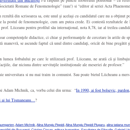
iversităţii din Bucureşti
i-a raspuns pe puncte filosofului pensionar – cu referi
al Societatii Romane de Fenomenologie” (uau!) si “editor al seriei Acta Phaenom
rezultă din scrisoarea sa, este unul şi acelaşi cu candidatul care nu a obţinut p
e la postul de fenomenologie, cum am putea crede. Ei contestă rezultatele de la c
prof. Liiceanu pentru profilul său internaţional, nota 8,78, iar al treilea candi
doar competenţele didactice, ci chiar şi performanţele de cercetare în ariile de 
ă manevră, se ascunde faptul că unul dintre candidaţi, oricât de bine pregătit şi d
 lumea fotbalului pe care le utilizează prof. Liiceanu, ne arată că şi limbajul 
acţiile, dar niciuna dintre servituţile instituţionale ale meseriei de profesor.”
ie universitara si nu mai traim in comunist. Sau poate bietul Liicheanu a mers 
si Adam Michnik, ca, vorba celui din urma: “
In 1990, ai fost bolsevic, pardon
sii ai lui Tismaneanu…
?
aumgarten
,
Adam Michnik
,
Alina Mungiu Pippidi
,
Alina Mungiu Pippidi Plugaru
,
alina tatiana mun
versităţii din Bucureşti
,
Cristian Ciocan
,
editura humanitas
,
Facultatea de Filosofie
,
Gabriel Li