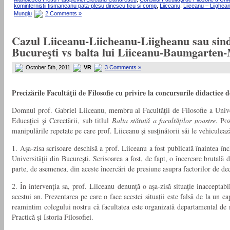
kominternistii tismaneanu pata-plesu dinescu ticu si comp
,
Liiceanu
,
Liiceanu – Liighea
Mungiu
2 Comments »
Cazul Liiceanu-Liicheanu-Liigheanu sau sindro
Bucureşti vs balta lui Liiceanu-Baumgarten-M
October 5th, 2011
VR
3 Comments »
Precizările Facultăţii de Filosofie cu privire la concursurile didactice
Domnul prof. Gabriel Liiceanu, membru al Facultăţii de Filosofie a Univer
Educaţiei şi Cercetării, sub titlul
Balta stătută a facultăţilor noastre
. Poz
manipulările repetate pe care prof. Liiceanu şi susţinătorii săi le vehiculea
1. Aşa-zisa scrisoare deschisă a prof. Liiceanu a fost publicată înaintea înc
Universităţii din Bucureşti. Scrisoarea a fost, de fapt, o încercare brutală 
parte, de asemenea, din aceste încercări de presiune asupra factorilor de de
2. În intervenţia sa, prof. Liiceanu denunţă o aşa-zisă situaţie inacceptabi
acestui an. Prezentarea pe care o face acestei situații este falsă de la un ca
reamintim colegului nostru că facultatea este organizată departamental de m
Practică şi Istoria Filosofiei.