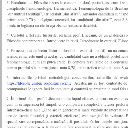
3. Facultatea de Filosofie a scos la concurs nu două posturi, aşa cum i se p
disciplinele Fenomenologie, Hermeneutică, Fenomenologia de la Brentano la
„dinăuntrul facultăţii”, iar celălalt „din afară”. Amândoi candidaţii sunt sp
primit nota 9,70 şi a cîştigat concursul, iar candidatul „din afară”, nota 8
nimic în legătura cu ele în aşa-zisa sa scrisoare deschisă.
4. Cu totul altfel stau lucrurile, reclamă prof. Liiceanu, cu un al doilea co
Filosofie contemporană, Introducere în etică, Introducere în estetică, Filoso
5. Pe acest post de lector (istoria filosofiei – estetică – etică), nu au co
scrisoarea sa, este unul şi acelaşi cu candidatul care nu a obţinut postul sc
fenomenologie, cum am putea crede. Ei contestă rezultatele de la concursul pe
pentru profilul său internaţional, nota 8,78, iar al treilea candidat, nota 8,4
6. Informațiile privind metodologia concursurilor, criteriile de eval
https://filosofie.unibuc.ro/posturivacante
. Acestea nu au fost contestate de 
acompaniază le ignoră însă în totalitate şi continuă să prezinte în mod fals 
7. În primul rând, prof. Liiceanu omite faptul că acest concurs nu este o eval
cum ni se sugerează tot timpul, ci o comparare complexă a tuturor performan
Întrebarea-cheie nu e „Cine are în genere mai mare vizibilitate internaţiona
ore de istoria filosofiei și estetică, etică etc.) este esenţială în evaluar
specializare corespunzătoare încărcăturii postului. Performanţele menţion
pregătit şi de valoros ar fi, nu este de fapt specializat în sfera specifică pos