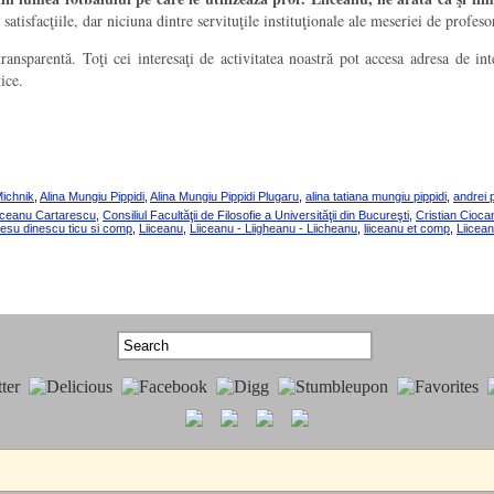
satisfacţiile, dar niciuna dintre servituţile instituţionale ale meseriei de profeso
transparentă. Toţi cei interesaţi de activitatea noastră pot accesa adresa de in
ice.
ichnik
,
Alina Mungiu Pippidi
,
Alina Mungiu Pippidi Plugaru
,
alina tatiana mungiu pippidi
,
andrei 
Liiceanu Cartarescu
,
Consiliul Facultăţii de Filosofie a Universităţii din Bucureşti
,
Cristian Cioca
lesu dinescu ticu si comp
,
Liiceanu
,
Liiceanu - Liigheanu - Liicheanu
,
liiceanu et comp
,
Liicean