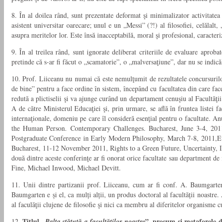
8. În al doilea rând, sunt prezentate deformat şi minimalizator activitatea ş
asistent universitar oarecare; unul e un „Messi” (?!) al filosofiei, celălal
asupra meritelor lor. Este însă inacceptabilă, moral şi profesional, caracteriz
9. În al treilea rând, sunt ignorate deliberat criteriile de evaluare aprobat
pretinde că s-ar fi făcut o „scamatorie”, o „malversaţiune”, dar nu se indică î
10. Prof. Liiceanu nu numai că este nemulţumit de rezultatele concursurilor 
de bine” pentru a face ordine în sistem, începând cu facultatea din care fac
redută a plictiselii şi va ajunge curând un departament cenuşiu al Facultăţii
A de către Ministerul Educaţiei şi, prin urmare, se află în fruntea listei 
internaţionale, domeniu pe care îl consideră esenţial pentru o facultate. An
the Human Person. Contemporary Challenges. Bucharest, June 3-4, 201
Postgraduate Conference in Early Modern Philosophy, March 7-8, 2011,E
Bucharest, 11-12 November 2011, Rights to a Green Future, Uncertainty, 
două dintre aceste conferinţe ar fi onorat orice facultate sau department de 
Fine, Michael Inwood, Michael Devitt.
11. Unii dintre partizanii prof. Liiceanu, cum ar fi conf. A. Baumgarten,
Baumgarten e și el, ca mulți alții, un produs doctoral al facultății noastre. 
al faculăţii clujene de filosofie şi nici ca membru al diferitelor organisme c
Titlul „
”, precum şi metaforele di
12.
Balta stătută a facultăţilor noastre