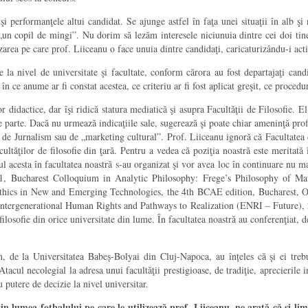
i performanţele altui candidat. Se ajunge astfel în faţa unei situaţii în alb şi n
t, „un copil de mingi”. Nu dorim să lezăm interesele niciunuia dintre cei doi ti
area pe care prof. Liiceanu o face unuia dintre candidaţi, caricaturizându-i activi
e la nivel de universitate şi facultate, conform cărora au fost departajaţi candi
n ce anume ar fi constat acestea, ce criteriu ar fi fost aplicat greşit, ce procedur
didactice, dar îşi ridică statura mediatică şi asupra Facultăţii de Filosofie. El
e parte. Dacă nu urmează indicaţiile sale, sugerează şi poate chiar ameninţă pro
 de Jurnalism sau de „marketing cultural”. Prof. Liiceanu ignoră că Facultatea de
facultăţilor de filosofie din ţară. Pentru a vedea că poziţia noastră este merit
ul acesta în facultatea noastră s-au organizat şi vor avea loc în continuare nu 
1, Bucharest Colloquium in Analytic Philosophy: Frege’s Philosophy of M
thics in New and Emerging Technologies, the 4th BCAE edition, Bucharest, O
Intergenerational Human Rights and Pathways to Realization (ENRI – Future),
filosofie din orice universitate din lume. În facultatea noastră au conferenţiat,
 de la Universitatea Babeș-Bolyai din Cluj-Napoca, au înțeles că şi ei trebuie
Atacul necolegial la adresa unui facultăţii prestigioase, de tradiţie, aprecierile 
u putere de decizie la nivel universitar.
n lumea fotbalului pe care le utilizează prof. Liiceanu, ne arată că şi limb