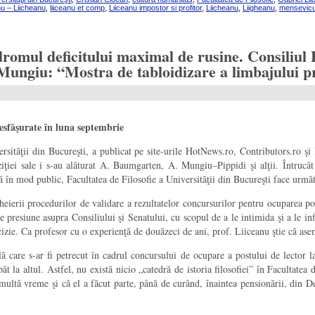
nu – Liicheanu
,
liiceanu et comp
,
Liiceanu impostor si profitor
,
Liicheanu
,
Liigheanu
,
mensevicu
mul deficitului maximal de rusine. Consiliul Fac
ungiu: “Mostra de tabloidizare a limbajului pr
 desfăşurate în luna septembrie
sităţii din Bucureşti, a publicat pe site-urile HotNews.ro, Contributors.ro şi
iţiei sale i s-au alăturat A. Baumgarten, A. Mungiu–Pippidi şi alţii. Întrucât 
ză în mod public, Facultatea de Filosofie a Universităţii din Bucureşti face următ
heierii procedurilor de validare a rezultatelor concursurilor pentru ocuparea pos
de presiune asupra Consiliului şi Senatului, cu scopul de a le intimida şi a le inf
cizie. Ca profesor cu o experienţă de douăzeci de ani, prof. Liiceanu ştie că ase
lă care s-ar fi petrecut în cadrul concursului de ocupare a postului de lector la
păt la altul. Astfel, nu există nicio „catedră de istoria filosofiei” în Facultate
ultă vreme şi că el a făcut parte, până de curând, înaintea pensionării, din De