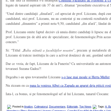
E, dar iata ca minunea s-a intamplat.
Consiliul Facultăţii de Filosofie a Un
legate de tanarul aspirant (de 37 de ani!), ditamai “presedinte executiva 
“Unul dintre candidaţii „dinafară”, cel apreciat de prof. Liiceanu, după cum 
candidatul, nici prof. Liiceanu, nu au contestat şi nu contestă rezultatele d
candidatul „dinauntru” a primit nota 9,50, candidatul „din afară”, lăudat de 
Prof. Liiceanu omite faptul decisiv că unuia dintre candidaţi îi lipsesc nu 
prof. Liiceanu ţin de altă arie de specializare, de fenomenologie.Prin aceast
concurs.”
Si: “Titlul „
Balta stătută a facultăţilor noastre
”, precum şi metaforele din
Liiceanu să trateze instituţia în care a activat douăzeci de ani, gustând satisf
Dar ce vroia, de fapt, Liiceanu de la Funeriu? Ca universitatile au autonom
tovarasei Suzana Gadea?!
Degeaba i-au spus tovarasului Liiceanu
s-o lase mai moale si Herta Muller
Nu ziceam eu ca
pana la venirea Albei ca Zapada au aparut deja piticii ro
Iata-l, ca bonus, si pe fenomenologul sef al lui Liiceanu, tanarul Ciocanu:
Posted in
Analize
,
Colimatorul
,
Documentare
,
Editoriale
,
Top News
Tags:
A. B
Manolescu Plesu Patapievici Liiceanu Cartarescu
,
Consiliul Facultăţii de Filosofie a Uni