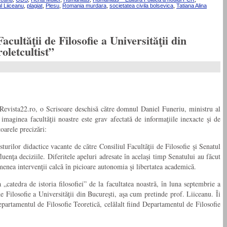
l Liiceanu
,
plagiat
,
Plesu
,
Romania murdara
,
societatea civila bolsevica
,
Tatiana Alina
ultăţii de Filosofie a Universităţii din
oletcultist”
 Revista22.ro, o Scrisoare deschisă către domnul Daniel Funeriu, ministru al
imaginea facultăţii noastre este grav afectată de informaţiile inexacte şi de
oarele precizări:
turilor didactice vacante de către Consiliul Facultăţii de Filosofie şi Senatul
luenţa deciziile. Diferitele apeluri adresate în acelaşi timp Senatului au făcut
menea intervenţii calcă în picioare autonomia şi libertatea academică.
 „catedra de istoria filosofiei” de la facultatea noastră, în luna septembrie a
a de Filosofie a Universităţii din Bucureşti, aşa cum pretinde prof. Liiceanu. Îi
partamentul de Filosofie Teoretică, celălalt fiind Departamentul de Filosofie