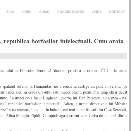
ZIUA
VIDEO
AUDIO
RONCEA BOOKS
LINKS
CONTACT
 republica borfasilor intelectuali. Cum arata
ntului de Filosofie Teoretică (deci tot practica te omoara 🙂 ) -, in urma
spalatul rufelor la Humanitas, nu a reusit sa castige un post universitar pe
eusit nici aici, in ciuda CV-ului sau impresionant, poate mai lung chiar decat
in lume. Si-atunci ce-a facut Liigheanu (vorba lui Dan Petrescu, nu a mea – na’
i”, republica borfasilor intelectuali. Adica, a urmat directivele lui Mihaita
stre
” s-au aruncat, imediat, la balacit, cel mai mare filosof din Casa Scanteii,
tiana Alina Mungiu Pipidi. Coruptoloaga a crezut ca e vorba de un apel din…