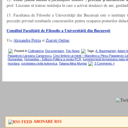
prof. Liiceanu să trateze instituţia în care a activat douăzeci de ani, gustând 
13. Facultatea de Filosofie a Universităţii din Bucureşti este o instituţie 
precizări privind rezultatele concursurilor pentru ocuparea posturilor didact
Consiliul Facultăţii de Filosofie a Universităţii din Bucureşti
Via
Alexandru Petria
si
Ziaristi Online
Posted in
Colimatorul
,
Documentare
,
Top News
Tags:
A. Baumgarten
,
Adam M
Patapievici Liiceanu Cartarescu
,
Cinci limbrici ai mintii – Manolescu Plesu Patapievici 
Humanitas
,
Humanitas - Editura Politica a noului PCR
,
kominternistii tismaneanu pata-p
murdara
,
societatea civila bolsevica
,
Tatiana Alina Mungiu
3 Comments »
ABONARE RSS