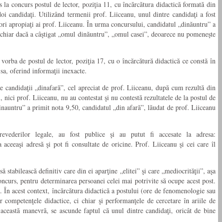
s la concurs postul de lector, poziţia 11, cu încărcătura didactică formată din
i candidaţi. Utilizând termenii prof. Liiceanu, unul dintre candidaţi a fost
atori apropiaţi ai prof. Liiceanu. În urma concursului, candidatul „dinăuntru” a
e, chiar dacă a câştigat „omul dinăuntru”, „omul casei”, deoarece nu pomeneşte
e vorba de postul de lector, poziţia 17, cu o încărcătură didactică ce constă în
sa, oferind informaţii inexacte.
tre candidaţii „dinafară”, cel apreciat de prof. Liiceanu, după cum rezultă din
 nici prof. Liiceanu, nu au contestat şi nu contestă rezultatele de la postul de
„dinauntru” a primit nota 9,50, candidatul „din afară”, lăudat de prof. Liiceanu
 prevederilor legale, au fost publice şi au putut fi accesate la adresa:
 aceeaşi adresă şi pot fi consultate de oricine. Prof. Liiceanu şi cei care îl
 stabilească definitiv care din ei aparţine „elitei” şi care „mediocrităţii”, aşa
oncurs, pentru determinarea persoanei celei mai potrivite să ocupe acest post.
. În acest context, încărcătura didactică a postului (ore de fenomenologie sau
oar competenţele didactice, ci chiar şi performanţele de cercetare în ariile de
 această manevră, se ascunde faptul că unul dintre candidaţi, oricât de bine