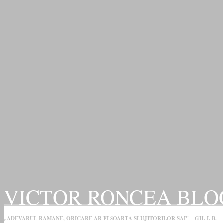
VICTOR RONCEA BLO
„ADEVARUL RAMANE, ORICARE AR FI SOARTA SLUJITORILOR SAI" – GH. I. B.