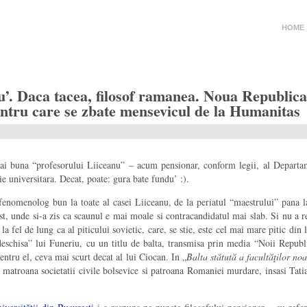
HOME
’. Daca tacea, filosof ramanea. Noua Republica,
entru care se zbate mensevicul de la Humanitas
i buna “profesorului Liiceanu” – acum pensionar, conform legii, al Departame
 universitara. Decat, poate: gura bate fundu’ :).
nomenolog bun la toate al casei Liiceanu, de la periatul “maestrului” pana la 
st, unde si-a zis ca scaunul e mai moale si contracandidatul mai slab. Si nu a r
a fel de lung ca al piticului sovietic, care, se stie, este cel mai mare pitic d
eschisa” lui Funeriu, cu un titlu de balta, transmisa prin media “Noii Republic
tru el, ceva mai scurt decat al lui Ciocan. In „
Balta stătută a facultăţilor noa
 matroana societatii civile bolsevice si patroana Romaniei murdare, insasi Ta