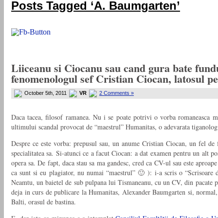
Posts Tagged ‘A. Baumgarten’
Liiceanu si Ciocanu sau cand gura bate fundu
fenomenologul sef Cristian Ciocan, latosul p
October 5th, 2011
VR
2 Comments »
Daca tacea, filosof ramanea. Nu i se poate potrivi o vorba romaneasca ma
ultimului scandal provocat de “maestrul” Humanitas, o adevarata tiganologie
Despre ce este vorba: prepusul sau, un anume Cristian Ciocan, un fel de fe
specialitatea sa. Si-atunci ce a facut Ciocan: a dat examen pentru un alt po
opera sa. De fapt, daca stau sa ma gandesc, cred ca CV-ul sau este aproape l
ca sunt si eu plagiator, nu numai “maestrul” 🙂 ): i-a scris o “Scrisoare d
Neamtu, un baietel de sub pulpana lui Tismaneanu, cu un CV, din pacate pen
deja in curs de publicare la Humanitas, Alexander Baumgarten si, normal,
Balti, orasul de bastina.