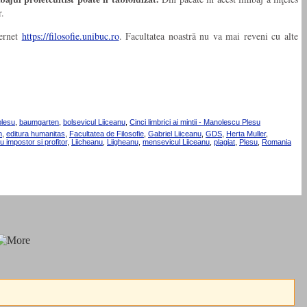
r.
ternet
https://filosofie.unibuc.ro
. Facultatea noastră nu va mai reveni cu alte
plesu
,
baumgarten
,
bolsevicul Liiceanu
,
Cinci limbrici ai mintii - Manolescu Plesu
n
,
editura humanitas
,
Facultatea de Filosofie
,
Gabriel Liiceanu
,
GDS
,
Herta Muller
,
u impostor si profitor
,
Liicheanu
,
Liigheanu
,
mensevicul Liiceanu
,
plagiat
,
Plesu
,
Romania