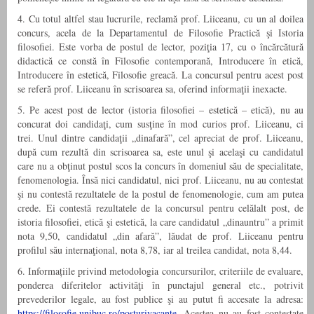
4. Cu totul altfel stau lucrurile, reclamă prof. Liiceanu, cu un al doilea
concurs, acela de la Departamentul de Filosofie Practică şi Istoria
filosofiei. Este vorba de postul de lector, poziţia 17, cu o încărcătură
didactică ce constă în Filosofie contemporană, Introducere în etică,
Introducere în estetică, Filosofie greacă. La concursul pentru acest post
se referă prof. Liiceanu în scrisoarea sa, oferind informaţii inexacte.
5. Pe acest post de lector (istoria filosofiei – estetică – etică), nu au
concurat doi candidaţi, cum susţine în mod curios prof. Liiceanu, ci
trei. Unul dintre candidaţii „dinafară”, cel apreciat de prof. Liiceanu,
după cum rezultă din scrisoarea sa, este unul şi acelaşi cu candidatul
care nu a obţinut postul scos la concurs în domeniul său de specialitate,
fenomenologia. Însă nici candidatul, nici prof. Liiceanu, nu au contestat
şi nu contestă rezultatele de la postul de fenomenologie, cum am putea
crede. Ei contestă rezultatele de la concursul pentru celălalt post, de
istoria filosofiei, etică şi estetică, la care candidatul „dinauntru” a primit
nota 9,50, candidatul „din afară”, lăudat de prof. Liiceanu pentru
profilul său internaţional, nota 8,78, iar al treilea candidat, nota 8,44.
6. Informațiile privind metodologia concursurilor, criteriile de evaluare,
ponderea diferitelor activităţi în punctajul general etc., potrivit
prevederilor legale, au fost publice şi au putut fi accesate la adresa:
https://filosofie.unibuc.ro/posturivacante
. Acestea nu au fost contestate