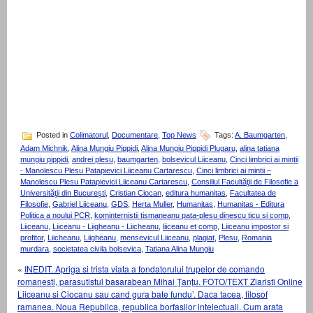
Posted in
Colimatorul
,
Documentare
,
Top News
Tags:
A. Baumgarten
,
Adam Michnik
,
Alina Mungiu Pippidi
,
Alina Mungiu Pippidi Plugaru
,
alina tatiana
mungiu pippidi
,
andrei plesu
,
baumgarten
,
bolsevicul Liiceanu
,
Cinci limbrici ai mintii
- Manolescu Plesu Patapievici Liiceanu Cartarescu
,
Cinci limbrici ai mintii –
Manolescu Plesu Patapievici Liiceanu Cartarescu
,
Consiliul Facultăţii de Filosofie a
Universităţii din Bucureşti
,
Cristian Ciocan
,
editura humanitas
,
Facultatea de
Filosofie
,
Gabriel Liiceanu
,
GDS
,
Herta Muller
,
Humanitas
,
Humanitas - Editura
Politica a noului PCR
,
kominternistii tismaneanu pata-plesu dinescu ticu si comp
,
Liiceanu
,
Liiceanu - Liigheanu - Liicheanu
,
liiceanu et comp
,
Liiceanu impostor si
profitor
,
Liicheanu
,
Liigheanu
,
mensevicul Liiceanu
,
plagiat
,
Plesu
,
Romania
murdara
,
societatea civila bolsevica
,
Tatiana Alina Mungiu
«
INEDIT. Apriga si trista viata a fondatorului trupelor de comando
romanesti, parasutistul basarabean Mihai Ţanţu. FOTO/TEXT Ziaristi Online
Liiceanu si Ciocanu sau cand gura bate fundu’. Daca tacea, filosof
ramanea. Noua Republica, republica borfasilor intelectuali. Cum arata