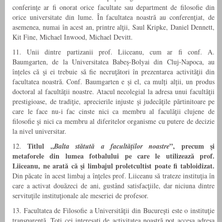
conferinţe ar fi onorat orice facultate sau department de filosofie din
orice universitate din lume. În facultatea noastră au conferenţiat, de
asemenea, numai în acest an, printre alţii, Saul Kripke, Daniel Dennett,
Kit Fine, Michael Inwood, Michael Devitt.
11. Unii dintre partizanii prof. Liiceanu, cum ar fi conf. A.
Baumgarten, de la Universitatea Babeș-Bolyai din Cluj-Napoca, au
înțeles că şi ei trebuie să fie necruţători în prezentarea activităţii din
facultatea noastră. Conf. Baumgarten e și el, ca mulți alții, un produs
doctoral al facultății noastre. Atacul necolegial la adresa unui facultăţii
prestigioase, de tradiţie, aprecierile injuste şi judecăţile părtinitoare pe
care le face nu-i fac cinste nici ca membru al faculăţii clujene de
filosofie şi nici ca membru al diferitelor organisme cu putere de decizie
la nivel universitar.
Titlul „
”, precum şi
12.
Balta stătută a facultăţilor noastre
metaforele din lumea fotbalului pe care le utilizează prof.
Liiceanu, ne arată că şi limbajul proletcultist poate fi tabloidizat.
Din păcate în acest limbaj a înţeles prof. Liiceanu să trateze instituţia în
care a activat douăzeci de ani, gustând satisfacţiile, dar niciuna dintre
servituţile instituţionale ale meseriei de profesor.
13. Facultatea de Filosofie a Universităţii din Bucureşti este o instituţie
transparentă. Toţi cei interesaţi de activitatea noastră pot accesa adresa