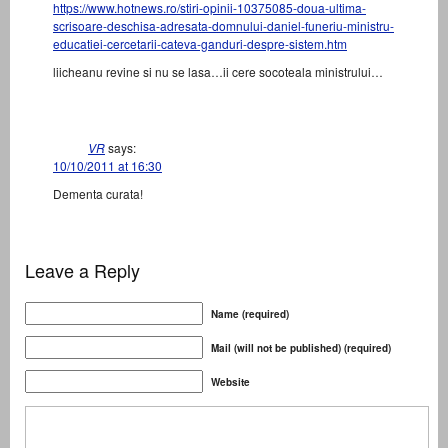
https://www.hotnews.ro/stiri-opinii-10375085-doua-ultima-
scrisoare-deschisa-adresata-domnului-daniel-funeriu-ministru-
educatiei-cercetarii-cateva-ganduri-despre-sistem.htm
liicheanu revine si nu se lasa…ii cere socoteala ministrului…
VR
says:
10/10/2011 at 16:30
Dementa curata!
Leave a Reply
Name (required)
Mail (will not be published) (required)
Website