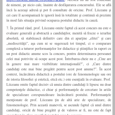
de nimeni, pe nicio cale, înainte de desfăşurarea concursului. Ele se află
încă la aceeaşi adresă şi pot fi consultate de oricine. Prof. Liiceanu şi
cei care îl acompaniază le ignoră însă în totalitate şi continuă să prezinte
în mod fals situaţia privind ocuparea postului didactic în cauză.
7. În primul rând, prof. Liiceanu omite faptul că acest concurs nu este o
evaluare generală şi abstractă a candidaţilor, menită să fixeze o ierarhie
absolută, să stabilească definitiv care din ei aparţine „elitei” şi care
„mediocrităţii”, aşa cum ni se sugerează tot timpul, ci o comparare
complexă a tuturor performanţelor lor didactice şi ştiinţifice în raport cu
un post didactic anume scos la concurs, pentru determinarea persoanei
celei mai potrivite să ocupe acest post. Întrebarea-cheie nu e „Cine are
în genere mai mare vizibilitate internaţională?”, ci „Care dintre
candidaţi este mai bine pregătit pentru acest post anume?”. În acest
context, încărcătura didactică a postului (ore de fenomenologie sau ore
de istoria filosofiei și estetică, etică etc.) este esenţială în evaluare. Prof.
Liiceanu omite faptul decisiv că unuia dintre candidaţi îi lipsesc nu doar
competenţele didactice, ci chiar şi performanţele de cercetare în ariile
de specializare corespunzătoare încărcăturii postului. Performanţele
menţionate de prof. Liiceanu ţin de altă arie de specializare, de
fenomenologie. Prin această manevră, se ascunde faptul că unul dintre
candidaţi, oricât de bine pregătit şi de valoros ar fi, nu este de fapt