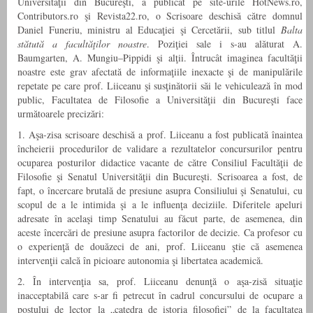
Universităţii din Bucureşti, a publicat pe site-urile HotNews.ro,
Contributors.ro şi Revista22.ro, o Scrisoare deschisă către domnul
Daniel Funeriu, ministru al Educaţiei şi Cercetării, sub titlul
Balta
stătută a facultăţilor noastre
. Poziţiei sale i s-au alăturat A.
Baumgarten, A. Mungiu–Pippidi şi alţii. Întrucât imaginea facultăţii
noastre este grav afectată de informaţiile inexacte şi de manipulările
repetate pe care prof. Liiceanu şi susţinătorii săi le vehiculează în mod
public, Facultatea de Filosofie a Universităţii din Bucureşti face
următoarele precizări:
1. Aşa-zisa scrisoare deschisă a prof. Liiceanu a fost publicată înaintea
încheierii procedurilor de validare a rezultatelor concursurilor pentru
ocuparea posturilor didactice vacante de către Consiliul Facultăţii de
Filosofie şi Senatul Universităţii din Bucureşti. Scrisoarea a fost, de
fapt, o încercare brutală de presiune asupra Consiliului şi Senatului, cu
scopul de a le intimida şi a le influenţa deciziile. Diferitele apeluri
adresate în acelaşi timp Senatului au făcut parte, de asemenea, din
aceste încercări de presiune asupra factorilor de decizie. Ca profesor cu
o experienţă de douăzeci de ani, prof. Liiceanu ştie că asemenea
intervenţii calcă în picioare autonomia şi libertatea academică.
2. În intervenţia sa, prof. Liiceanu denunţă o aşa-zisă situaţie
inacceptabilă care s-ar fi petrecut în cadrul concursului de ocupare a
postului de lector la „catedra de istoria filosofiei” de la facultatea