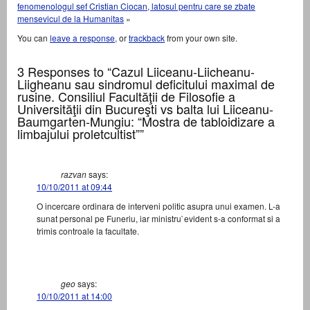
fenomenologul sef Cristian Ciocan, latosul pentru care se zbate
mensevicul de la Humanitas
»
You can
leave a response
, or
trackback
from your own site.
3 Responses to “Cazul Liiceanu-Liicheanu-
Liigheanu sau sindromul deficitului maximal de
rusine. Consiliul Facultăţii de Filosofie a
Universităţii din Bucureşti vs balta lui Liiceanu-
Baumgarten-Mungiu: “Mostra de tabloidizare a
limbajului proletcultist””
razvan
says:
10/10/2011 at 09:44
O incercare ordinara de interveni politic asupra unui examen. L-a
sunat personal pe Funeriu, iar ministru`evident s-a conformat si a
trimis controale la facultate.
geo
says:
10/10/2011 at 14:00