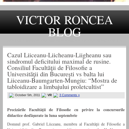
VICTOR RONCEA
BLOG
„ADEVARUL RAMANE, ORICARE AR FI SOARTA SLUJITORILOR SAI" – GH. I. B.
Cazul Liiceanu-Liicheanu-Liigheanu sau
sindromul deficitului maximal de rusine.
Consiliul Facultăţii de Filosofie a
Universităţii din Bucureşti vs balta lui
Liiceanu-Baumgarten-Mungiu: “Mostra de
tabloidizare a limbajului proletcultist”
October 5th, 2011
VR
3 Comments »
Precizările Facultăţii de Filosofie cu privire la concursurile
didactice desfăşurate în luna septembrie
Domnul prof. Gabriel Liiceanu, membru al Facultăţii de Filosofie a