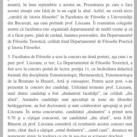
noastră, în luna septembrie a acestui an. Prezentarea pe care o face
acestei situații este falsă de la un capăt la altul. Astfel, nu există nicio
„catedră de istoria filosofiei” în Facultatea de Filosofie a Universităţii
din Bucureşti, aşa cum pretinde prof. Liiceanu. Îi reamintim colegului
nostru că facultatea este organizată departamental de multă vreme şi că
el a făcut parte, până de curând, înaintea pensionării, din Departamentul
de Filosofie Teoretică, celălalt fiind Departamentul de Filosofie Practică
şi Istoria Filosofiei.
3. Facultatea de Filosofie a scos la concurs nu două posturi, aşa cum i se
pare prof. Liiceanu, ci trei. La Departamentul de Filosofie Teoretică, a
fost scos la concurs postul de lector, poziţia 11, cu încărcătura didactică
formată din disciplinele Fenomenologie, Hermeneutică, Fenomenologia
de la Brentano la Husserl, Artă şi cunoaştere. Pentru acest post, s-au
prezentat la concurs doi candidaţi. Utilizând termenii prof. Liiceanu,
unul dintre candidaţi a fost „dinăuntrul facultăţii”, iar celălalt „din
afară”. Amândoi candidaţii sunt specialişti în teme ale filosofiei
heideggeriene, au fost doctoranzii şi sunt colaboratori apropiaţi ai prof.
Liiceanu. În urma concursului, candidatul „dinăuntru” a primit nota
9,70 şi a cîştigat concursul, iar candidatul „din afară”, nota 8,88.
Bănuim că prof. Liiceanu consideră că rezultatele acestui concurs sunt
juste, chiar dacă a câştigat „omul dinăuntru”, „omul casei”, deoarece nu
pomeneşte nimic în legătura cu ele în aşa-zisa sa scrisoare deschisă.