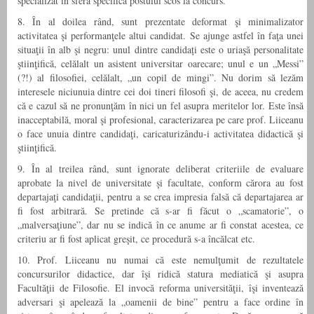
specializat în sfera specifică postului scos la concurs.
8. În al doilea rând, sunt prezentate deformat şi minimalizator
activitatea şi performanţele altui candidat. Se ajunge astfel în faţa unei
situaţii în alb şi negru: unul dintre candidați este o uriaşă personalitate
ştiinţifică, celălalt un asistent universitar oarecare; unul e un „Messi”
(?!) al filosofiei, celălalt, „un copil de mingi”. Nu dorim să lezăm
interesele niciunuia dintre cei doi tineri filosofi şi, de aceea, nu credem
că e cazul să ne pronunţăm în nici un fel asupra meritelor lor. Este însă
inacceptabilă, moral şi profesional, caracterizarea pe care prof. Liiceanu
o face unuia dintre candidaţi, caricaturizându-i activitatea didactică şi
ştiinţifică.
9. În al treilea rând, sunt ignorate deliberat criteriile de evaluare
aprobate la nivel de universitate şi facultate, conform cărora au fost
departajaţi candidaţii, pentru a se crea impresia falsă că departajarea ar
fi fost arbitrară. Se pretinde că s-ar fi făcut o „scamatorie”, o
„malversaţiune”, dar nu se indică în ce anume ar fi constat acestea, ce
criteriu ar fi fost aplicat greşit, ce procedură s-a încălcat etc.
10. Prof. Liiceanu nu numai că este nemulţumit de rezultatele
concursurilor didactice, dar îşi ridică statura mediatică şi asupra
Facultăţii de Filosofie. El invocă reforma universităţii, îşi inventează
adversari şi apelează la „oamenii de bine” pentru a face ordine în