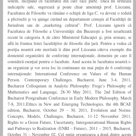
sistem, începând cu facultatea din care face parte. Dacă nu urmează
indicaţiile sale, sugerează şi poate chiar ameninţă prof. Liiceanu,
Facultatea de Filosofie va rămâne o echipă de liga C, va deveni o redută
a plictiselii şi va ajunge curând un departament cenuşiu al Facultăţii de
Jurnalism sau de „marketing cultural”. Prof. Liiceanu ignoră că
Facultatea de Filosofie a Universităţii din Bucureşti a fost ierarhizată
recent în categoria A de către Ministerul Educaţiei şi, prin urmare, se
află în fruntea listei facultăţilor de filosofie din ţară. Pentru a vedea că
poziţia noastră este meritată îi dăm prof Liiceanu câteva exemple din
domeniul organizării de conferinţe internaţionale, domeniu pe care îl
consideră esenţial pentru o facultate. Anul acesta în facultatea noastră s-
au organizat şi vor avea loc în continuare nu mai puţin de 6 conferinţe
internaţionale: International Conference on Values of the Human
Person. Contemporary Challenges. Bucharest, June 3-4, 2011,
Bucharest Colloquium in Analytic Philosophy: Frege’s Philosophy of
Mathematics and Language, 28-30 May 2011, The 2nd Edition of
Bucharest Postgraduate Conference in Early Modern Philosophy, March
7-8, 2011,Ethics in New and Emerging Technologies, the 4th BCAE
edition, Bucharest, October 29 – 30, 2011, Evolution and Norms:
Concepts, Models, Challenges, Bucharest, 11-12 November 2011,
Rights to a Green Future, Uncertainty, Intergenerational Human Rights
and Pathways to Realization (ENRI – Future), 2011 – 2015, Bucharest,
October 31 – November 02. Cel puţin organizarea a două dintre aceste