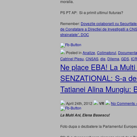
moralia.
PS PT AP: Si-a primit ultimul fluturas?
Remember:
Dovezile colaborarii cu Securitat
de Constatare a Directiei de Investigatii a CNS
strainatate”. DOC
Posted in
Analize
,
Colimatorul
,
Documenta
Catrinel Plesu
,
CNSAS
,
die
,
Dilema
,
GDS
,
IC
Ne place EBA! La Multi
SENZATIONAL: S-a desc
Tatianei Alina Mungiu: 
April 24th, 2012
VR
No Comments 
La Multi Ani, Elena Basescu!
Foto dupa o dezbatere la Parlamentul Europea