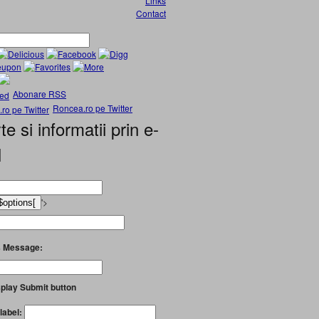
Links
Contact
Abonare RSS
Roncea.ro pe Twitter
te si informatii prin e-
l
'>
 Message:
play Submit button
label: