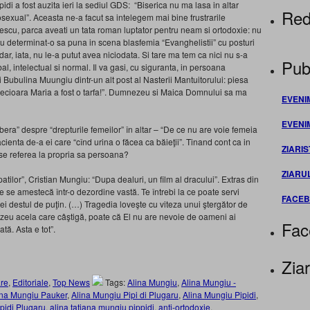
di a fost auzita ieri la sediul GDS: “Biserica nu ma lasa in altar
Red
sexual”. Aceasta ne-a facut sa intelegem mai bine frustrarile
mescu, parca aveati un tata roman luptator pentru neam si ortodoxie: nu
au determinat-o sa puna in scena blasfemia “Evanghelistii” cu posturi
a dar, iata, nu le-a putut avea niciodata. Si tare ma tem ca nici nu s-a
Publ
l, intelectual si normal. Il va gasi, cu siguranta, in persoana
i Bubulina Muungiu dintr-un alt post al Nasterii Mantuitorului: piesa
“Fecioara Maria a fost o tarfa!”. Dumnezeu si Maica Domnului sa ma
EVENI
EVENI
ibera” despre “drepturile femeilor” în altar – “De ce nu are voie femeia
cienta de-a ei care “cînd urina o făcea ca băieţii”. Tinand cont ca in
ZIARIS
a se referea la propria sa persoana?
ZIARU
tilor”, Cristian Mungiu: “Dupa dealuri, un film al dracului”. Extras din
e se amestecă într-o dezordine vastă. Te întrebi la ce poate servi
FACE
 ei destul de puţin. (…) Tragedia loveşte cu viteza unui ştergător de
zeu acela care câştigă, poate că El nu are nevoie de oameni ai
Fac
tă. Asta e tot”.
Ziar
re
,
Editoriale
,
Top News
Tags:
Alina Mungiu
,
Alina Mungiu -
ina Mungiu Pauker
,
Alina Mungiu Pipi di Plugaru
,
Alina Mungiu Pipidi
,
pidi Plugaru
,
alina tatiana mungiu pippidi
,
anti-ortodoxie
,