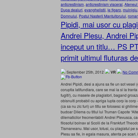
anticrestinism
,
anticrestinism visceral
,
Ateneul 
Dupa dealuri
,
evanghelistii
,
le figaro
,
muinigiu
Domnului
,
Postul Nasterii Mantuitorului
,
roman
Pipidi, mai usor cu plag
Andrei Plesu, Andrei Pip
inceput un titlu… PS PT
primit ultimul fluturas d
September 25th, 2012
VR
No Comm
Andrei Pipidi, desi a ajuns sa fie un sot vesel
coruptia latifundiara, care se mai ia si la trant
fugiti!), cu masele de plagiatori, bagand groaza
obisnuiti probabil cu apriga lupta corp la cor
(ca sa nu zic furi) un titlu se folosesc si ghil
budoar Dilema cu titlul lui Truman Capote “Alte g
dilematicilor frecmentabili Andrei Plevusca, can
filosoful bolnav al Scolii de la Frankfurt Theod
Tismaneanu. Mai usor, totusi, cu plagiatul pe s
Plesu sa fie, in egala masura, atenta pe scari,