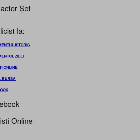
actor Șef
icist la:
MENTUL ISTORIC
MENTUL ZILEI
TI ONLINE
L BURSA
BOOK
ebook
isti Online