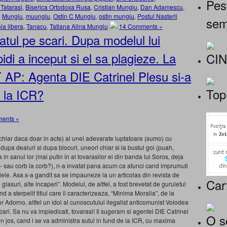
Pes
Tatarasi
,
Biserica Ortodoxa Rusa
,
Cristian Mungiu
,
Dan Adamescu
,
,
Mungiu
,
muungiu
,
Ostin C Mungiu
,
ostin mungiu
,
Postul Nasterii
sem
ia libera
,
Tanacu
,
Tatiana Alina Mungiu
14 Comments »
iatul pe scari. Dupa modelul lui
idi a inceput si el sa plagieze. La
CI
 AP: Agenta DIE Catrinel Plesu si-a
Top
e la ICR?
ents »
 (chiar daca doar in acte) al unei adevarate luptatoare (sumo) cu
a dupa dealuri si dupa blocuri, uneori chiar si la bustul gol (puah,
 in sanul lor (mai putin in al tovarasilor ei din banda lui Soros, deja
p – sau corb la corb?), n-a invatat pana acum ca atunci cand imprumuti
imelele. Asa s-a gandit sa se impauneze la un articolas din revista de
Car
lasuri, alte incaperi”. Modelul, de altfel, a fost brevetat de guruletul
d a sterpelit titlul care il caracterizeaza, “Minima Moralia”, de la
or Adorno, altfel un idol al cunoscutului ilegalist anticomunist Volodea
cari. Sa nu va impiedicati, tovarasi! Ii sugeram si agentei DIE Catrinel
O s
 in jos, cand i se va administra sutul in fund de la ICR, cu maxima