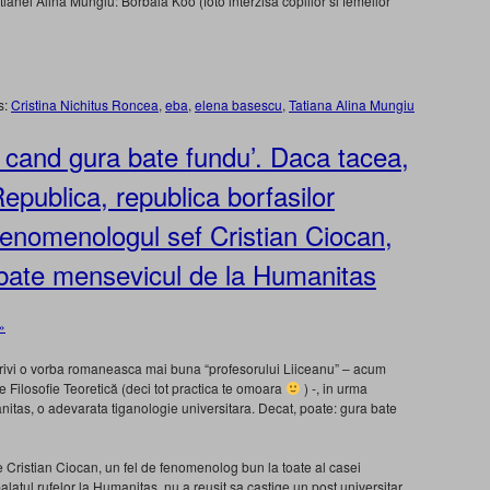
anei Alina Mungiu: Borbala Koo (foto interzisa copiilor si femeilor
s:
Cristina Nichitus Roncea
,
eba
,
elena basescu
,
Tatiana Alina Mungiu
 cand gura bate fundu’. Daca tacea,
epublica, republica borfasilor
 fenomenologul sef Cristian Ciocan,
zbate mensevicul de la Humanitas
»
trivi o vorba romaneasca mai buna “profesorului Liiceanu” – acum
 Filosofie Teoretică (deci tot practica te omoara
) -, in urma
itas, o adevarata tiganologie universitara. Decat, poate: gura bate
Cristian Ciocan, un fel de fenomenolog bun la toate al casei
alatul rufelor la Humanitas, nu a reusit sa castige un post universitar