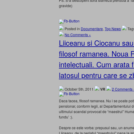
PS: S-a descoperit sora siameza pierduta a Tati
gravide)
Posted in
Documentare
,
Top News
Tag
No Comments »
Liiceanu si Ciocanu sau
filosof ramanea. Noua R
intelectuali. Cum arata
latosul pentru care se 
October 5th, 2011
VR
2 Comments 
Daca tacea, filosof ramanea. Nu i se poate po
pensionar, conform legii, al Departamentului de
ultimului scandal provocat de “maestrul” Human
fundu’ :).
Despre ce este vorba: prepusul sau, un anume 
Liiceanu, de la periatul “maestrului” pana la sp