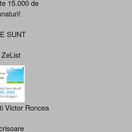
te 15.000 de
naturi!
NE SUNT
 ZeList
ti Victor Roncea
crisoare