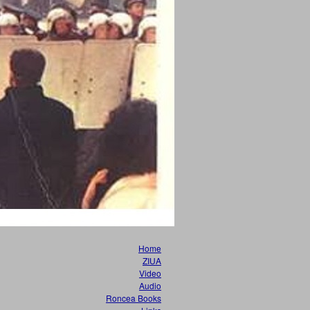
Home
ZIUA
Video
Audio
Roncea Books