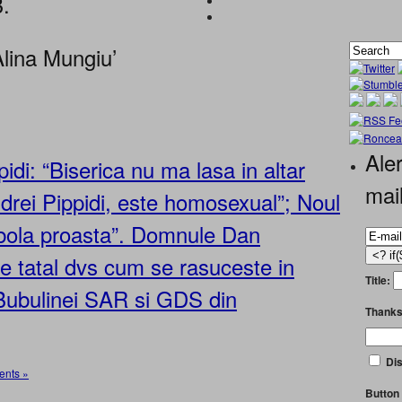
B.
lina Mungiu’
Aler
idi: “Biserica nu ma lasa in altar
mai
drei Pippidi, este homosexual”; Noul
bola proasta”. Domnule Dan
pe tatal dvs cum se rasuceste in
Title:
Bubulinei SAR si GDS din
Thanks
Dis
nts »
Button 