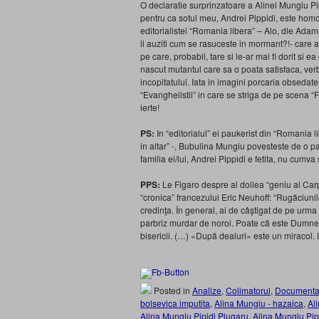
O declaratie surprinzatoare a Alinei Mungiu Pipi
pentru ca sotul meu, Andrei Pippidi, este homo
editorialistei “Romania libera” – Alo, dle Ada
il auziti cum se rasuceste in mormant?!- care 
pe care, probabil, tare si le-ar mai fi dorit si e
nascut mutantul care sa o poata satisfaca, verba
incopitatului. Iata in imagini porcaria obsedate
“Evanghelistii” in care se striga de pe scena 
ierte!
PS:
In “editorialul” ei paukerist din “Romania l
in altar” -, Bubulina Mungiu povesteste de o pa
familia ei/lui, Andrei Pippidi e fetita, nu cumv
PPS:
Le Figaro despre al doilea “geniu al Carpa
“cronica” francezului Eric Neuhoff: “Rugăciunil
credinţa. În general, ai de câştigat de pe urma
parbriz murdar de noroi. Poate că este Dumne
bisericii. (…) «După dealuri» este un miracol. Ia
Posted in
Analize
,
Colimatorul
,
Documenta
bolsevica imputita
,
Alina Mungiu - hazaica
,
Al
Alina Mungiu Pipidi Plugaru
,
Alina Mungiu Pip