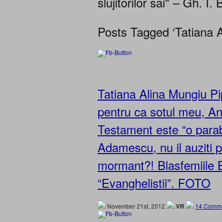
slujitorilor sai" – Gh. I. 
Posts Tagged ‘Tatiana A
Tatiana Alina Mungiu Pip
pentru ca sotul meu, An
Testament este “o para
Adamescu, nu il auziti 
mormant?! Blasfemiile 
“Evanghelistii”. FOTO
November 21st, 2012
VR
14 Comme