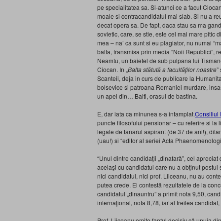
pe specialitatea sa. Si-atunci ce a facut Cioca
moale si contracandidatul mai slab. Si nu a reu
decat opera sa. De fapt, daca stau sa ma gande
sovietic, care, se stie, este cel mai mare pitic
mea – na’ ca sunt si eu plagiator, nu numai “m
balta, transmisa prin media “Noii Republici”, re
Neamtu, un baietel de sub pulpana lui Tismanea
Ciocan. In „
Balta stătută a facultăţilor noastre
”
Scanteii, deja in curs de publicare la Humanit
bolsevice si patroana Romaniei murdare, insas
un apel din… Balti, orasul de bastina.
E, dar iata ca minunea s-a intamplat.
Consiliul 
puncte filosofului pensionar – cu referire si la 
legate de tanarul aspirant (de 37 de ani!), d
(uau!) si “editor al seriei Acta Phaenomenologi
“Unul dintre candidaţii „dinafară”, cel apreciat
acelaşi cu candidatul care nu a obţinut postul
nici candidatul, nici prof. Liiceanu, nu au con
putea crede. Ei contestă rezultatele de la concurs
candidatul „dinauntru” a primit nota 9,50, candi
internaţional, nota 8,78, iar al treilea candidat
Prof. Liiceanu omite faptul decisiv că unuia din