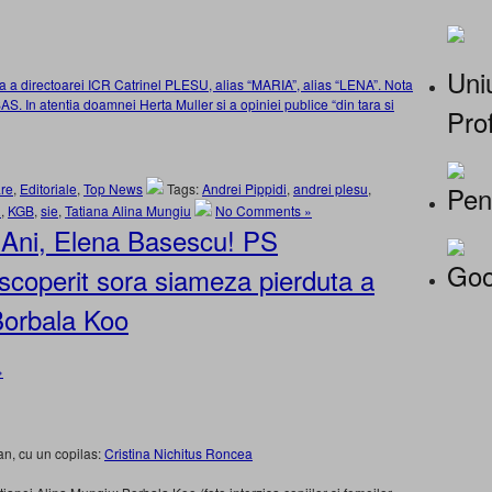
Uniu
ea a directoarei ICR Catrinel PLESU, alias “MARIA”, alias “LENA”. Nota
AS. In atentia doamnei Herta Muller si a opiniei publice “din tara si
Prof
Pen
re
,
Editoriale
,
Top News
Tags:
Andrei Pippidi
,
andrei plesu
,
R
,
KGB
,
sie
,
Tatiana Alina Mungiu
No Comments »
 Ani, Elena Basescu! PS
Goo
operit sora siameza pierduta a
Borbala Koo
»
n, cu un copilas:
Cristina Nichitus Roncea