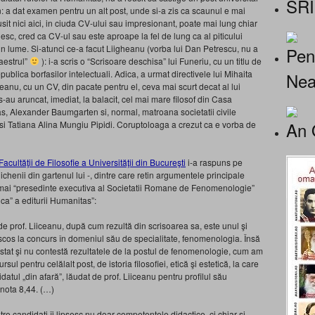
SRI
n: a dat examen pentru un alt post, unde si-a zis ca scaunul e mai
sit nici aici, in ciuda CV-ului sau impresionant, poate mai lung chiar
sc, cred ca CV-ul sau este aproape la fel de lung ca al piticului
 din lume. Si-atunci ce-a facut Liigheanu (vorba lui Dan Petrescu, nu a
Pen
aestrul”
): i-a scris o “Scrisoare deschisa” lui Funeriu, cu un titlu de
publica borfasilor intelectuali. Adica, a urmat directivele lui Mihaita
Nea
nu, cu un CV, din pacate pentru el, ceva mai scurt decat al lui
 s-au aruncat, imediat, la balacit, cel mai mare filosof din Casa
as, Alexander Baumgarten si, normal, matroana societatii civile
An 
i Tatiana Alina Mungiu Pipidi. Coruptoloaga a crezut ca e vorba de
Facultăţii de Filosofie a Universităţii din Bucureşti
i-a raspuns pe
liichenii din gartenul lui -, dintre care retin argumentele principale
itamai “presedinte executiva al Societatii Romane de Fenomenologie”
ca” a editurii Humanitas”:
 de prof. Liiceanu, după cum rezultă din scrisoarea sa, este unul şi
 scos la concurs în domeniul său de specialitate, fenomenologia. Însă
testat şi nu contestă rezultatele de la postul de fenomenologie, cum am
ul pentru celălalt post, de istoria filosofiei, etică şi estetică, la care
datul „din afară”, lăudat de prof. Liiceanu pentru profilul său
, nota 8,44. (…)
tre candidaţi îi lipsesc nu doar competenţele didactice, ci chiar şi