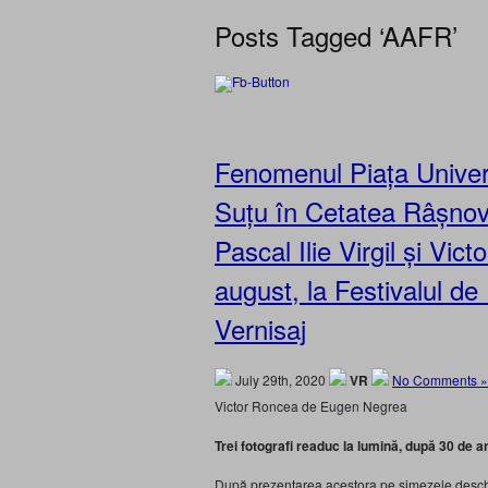
Posts Tagged ‘AAFR’
Fenomenul Piața Universi
Suțu în Cetatea Râșnov,
Pascal Ilie Virgil și Vic
august, la Festivalul de
Vernisaj
July 29th, 2020
VR
No Comments »
Victor Roncea de Eugen Negrea
Trei fotografi readuc la lumină, după 30 de a
După prezentarea acestora pe simezele deschi