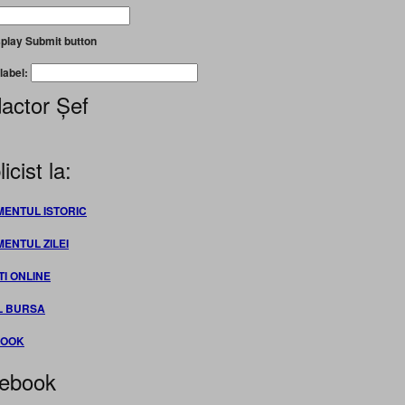
play Submit button
label:
actor Șef
icist la:
MENTUL ISTORIC
MENTUL ZILEI
TI ONLINE
L BURSA
BOOK
ebook