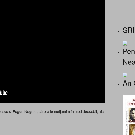
SRI
Pen
Nea
An 
colescu și Eugen Negrea, cărora le mulțumim în mod deosebit, aici: