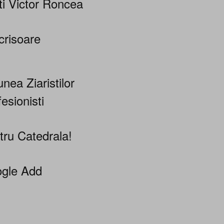
ti Victor Roncea
crisoare
nea Ziaristilor
esionisti
tru Catedrala!
gle Add