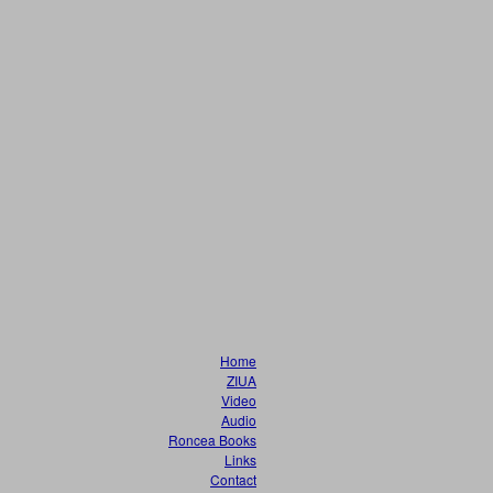
Home
ZIUA
Video
Audio
Roncea Books
Links
Contact