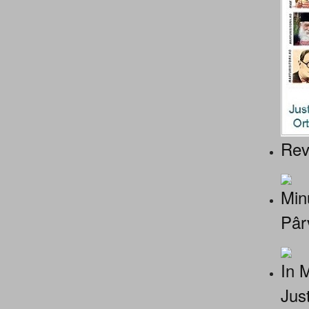
Rev
Minu
Pâr
In 
Jus