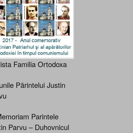
ista Familia Ortodoxa
nile Părintelui Justin
vu
Memoriam Parintele
tin Parvu – Duhovnicul