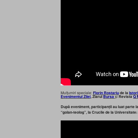
Mulțumiri speciale:
Florin Roștariu
de la
Istor
Evenimentul Zilei
, Ziarul
Bursa
și
Revista
Q 
După eveniment, participanții au luat parte l
“golan-teolog”, la Crucile de la Universitate: