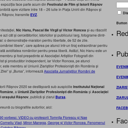
, expoziția face parte acum din
Festivalul de Film și Istorii Râșnov
ibilă spre vizitare între 18 – 26 iulie în Piața Unirii din Râșnov și
Dis
ea Râșnov, transmite
EVZ
.
Button 
nifestației,
Nic Hanu, Pascal Ilie Virgil și Victor Roncea
și-au răscolit
Red
 azi cât și cercetătorilor, istoricilor și publicului larg, fotograme dintr-
l: o demonstrație-maraton pentru libertate, de 52 de zile.
României libere”, care apărea pe atunci într-un tiraj extraordinar pentru
tă aviditatea românilor pentru presa liberă. Astăzi, Nic Hanu este un
Publ
 membru și fost președinte al Asociației Artiștilor Fotografi din
rist și producător independent, iar Victor Roncea, pe atunci
lor, este membru al Uniunii Ziariștilor Profesioniști din România și
EVENI
 Zilei” și „Bursa”, informează
Asociația Jurnaliștilor Români de
EVENI
Istorii Râșnov 2020 se desfășoară sub auspiciile
Institutului Național
ZIARIS
i Române
, a
Uniunii Ziariștilor Profesioniști din România
și
Asociației
i orașului Râșnov
, publică și ziarul
Bursa
.
ZIARU
preună cu biografiile autorilor, aici:
FACE
1990 vorbesc: VIDEO cu profesorii Tomnița Florescu și Nae
Fac
tii Corneliu Vlad, Miron Manega, George și Victor Roncea. Fenomenul
la Cetatea Râșnov