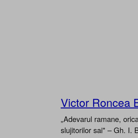
Victor Roncea 
„Adevarul ramane, oricar
slujitorilor sai" – Gh. I. 