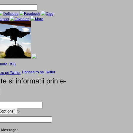
nare RSS
Roncea.ro pe Twitter
te si informatii prin e-
l
'>
 Message: