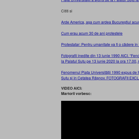
Cititi si
Arde America, așa cum ardea Bucureștiul acu
Cum erau acum 30 de ani protestele
Protestatar: Pentru umanitate va fi o cădere în i
Fotografii inedite din 13 iunie 1990 AICI. “Fe
la Palatul Suțu pe 13 iunie 2020 la ora 17.00, r
Fenomenul Piața Universității 1990 expus de fot
Suțu și în Cetatea Râșnov. FOTOGRAFII EXC
VIDEO AICI:
Martorii vorbesc: