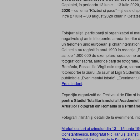
Capitalei, în perioada 13 iunie – 13 iulie 2020
2020
– cu tema “Război și pace” – și este dispon
între 27 iulie – 30 august 2020 chiar în Cetat
Fotojurnaliști, participanți și organizatori ai ma
negativele și amintirile pentru a reda tinerilor de
un fenomen unic european și chiar internaționa
Cei trei s-au regăsit în anul 1990 în redacția „
azi, de 1.000.000 de exemplare, ceea ce ne ara
fotograf consacrat, autor de cărți de fotografie,
România, Pascal Ilie Virgil este regizor, scena
fotoreporter la ziarul „Glasul” al Ligii Studenți
publicist la „Evenimentul Istoric”, „Evenimentul
Pretutindeni
.
Expoziția organizată de Festivalul de Film și 
pentru Studiul Totalitarismului al Academie
Artiștilor Fotografi din România
și a
Primărie
Fotografii, filmări și detalii de la eveniment, îm
Martori oculari ai crimelor din 13 – 15 iunie 
Constantinescu, fotograful Nic Hanu și ziariș
Piața Universității a ajuns de la Palatul Suțu 