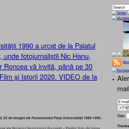
tății 1990 a urcat de la Palatul
 unde fotojurnaliștii Nic Hanu,
Abo
tor Roncea vă invită, până pe 30
 Film și Istorii 2020. VIDEO de la
Aler
mai
Title:
ni, 52 de imagini ale Fenomenului Piața Universității 1989-1990.
Thanks
se ale Muzeului Municipiului București – Palatul Suțu din inima