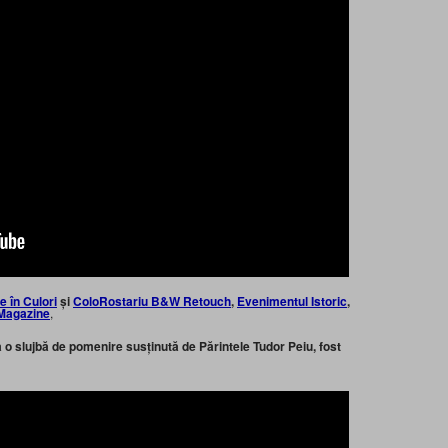
ie în Culori
și
ColoRostariu B&W Retouch
,
Evenimentul Istoric
,
Magazine
,
a o slujbă de pomenire susținută de Părintele Tudor Peiu, fost