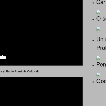
Car
O s
Uniu
Prof
Pen
itas și Radio România Cultural:
Goo