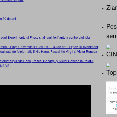
Ziar
m 30 de ani
Pes
sem
adul Experimentului Pitești și al lumii terifiante a controlului total
nomenul Piața Universității 1989-1990. 30 de ani”. Expoziție-eveniment
CI
ealizată de fotojurnaliștii Nic Hanu, Pascal Ilie Virgil și Victor Roncea
ojurnaliștii Nic Hanu, Pascal Ilie Virgil și Victor Roncea la Palatul
LUSIVE
Top