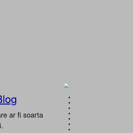
Blog
e ar fi soarta
B.