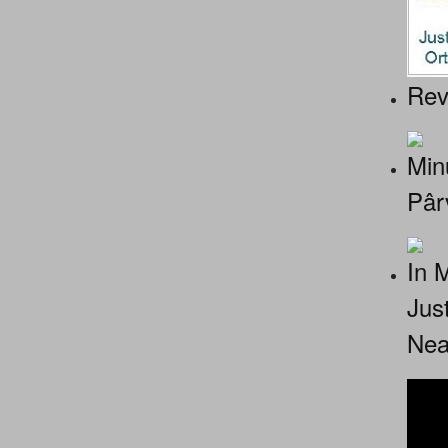
Rev
Minu
Pâr
In 
Jus
Nea