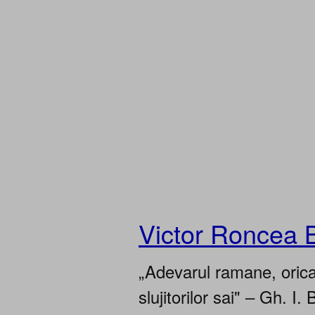
Victor Roncea 
„Adevarul ramane, oricar
slujitorilor sai" – Gh. I. 