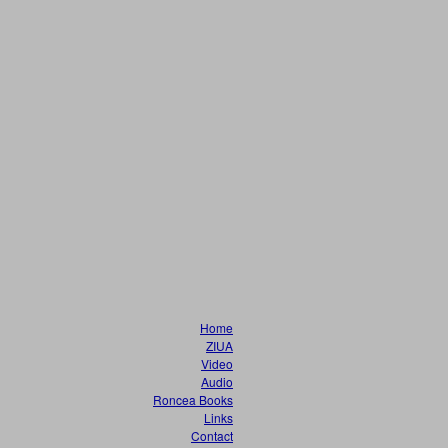
Home
ZIUA
Video
Audio
Roncea Books
Links
Contact