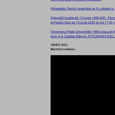
Protestatar: Pentru umanitate va fi o cădere în i
Fotografii inedite din 13 iunie 1990 AICI. “Fe
la Palatul Suțu pe 13 iunie 2020 la ora 17.00, r
Fenomenul Piața Universității 1990 expus de fot
Suțu și în Cetatea Râșnov. FOTOGRAFII EXC
VIDEO AICI:
Martorii vorbesc: