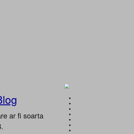
Blog
e ar fi soarta
B.