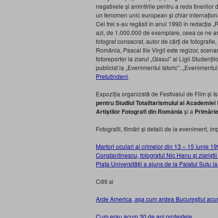
negativele și amintirile pentru a reda tinerilor de
un fenomen unic european și chiar internaționa
Cei trei s-au regăsit în anul 1990 în redacția „
azi, de 1.000.000 de exemplare, ceea ce ne ara
fotograf consacrat, autor de cărți de fotografie,
România, Pascal Ilie Virgil este regizor, scena
fotoreporter la ziarul „Glasul” al Ligii Studenți
publicist la „Evenimentul Istoric”, „Evenimentul
Pretutindeni
.
Expoziția organizată de Festivalul de Film și 
pentru Studiul Totalitarismului al Academie
Artiștilor Fotografi din România
și a
Primărie
Fotografii, filmări și detalii de la eveniment, îm
Martori oculari ai crimelor din 13 – 15 iunie 
Constantinescu, fotograful Nic Hanu și ziariș
Piața Universității a ajuns de la Palatul Suțu 
Cititi si
Arde America, așa cum ardea Bucureștiul acu
Cum erau acum 30 de ani protestele