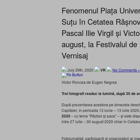
Fenomenul Piața Universi
Suțu în Cetatea Râșnov,
Pascal Ilie Virgil și Vic
august, la Festivalul de
Vernisaj
July 29th, 2020
VR
No Comments »
Victor Roncea de Eugen Negrea
Trei fotografi readuc la lumină, după 30 de a
După prezentarea acestora pe simezele deschi
Capitalei, în perioada 13 iunie – 13 iulie 2020
2020
– cu tema “Război și pace” – și este dispon
între 27 iulie – 30 august 2020 chiar în Cetat
Fotojurnaliști, participanți și organizatori ai ma