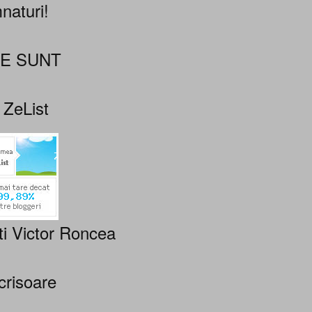
naturi!
NE SUNT
 ZeList
ti Victor Roncea
crisoare