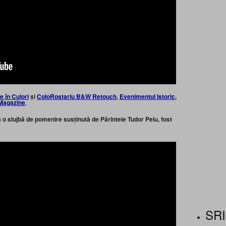
ie în Culori
și
ColoRostariu B&W Retouch
,
Evenimentul Istoric
,
Magazine
,
a o slujbă de pomenire susținută de Părintele Tudor Peiu, fost
SRI