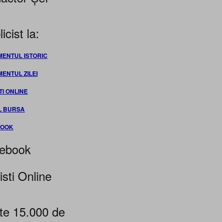
icist la:
MENTUL ISTORIC
MENTUL ZILEI
TI ONLINE
L BURSA
BOOK
ebook
isti Online
te 15.000 de