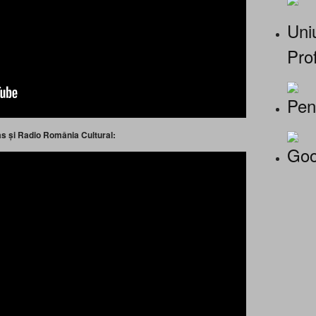
Uniu
Prof
Pen
itas și Radio România Cultural:
Goo