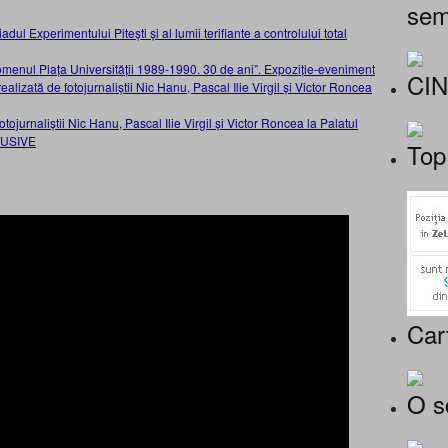
sem
adul Experimentului Pitești și al lumii terifiante a controlului total
nomenul Piața Universității 1989-1990. 30 de ani”. Expoziție-eveniment
CI
ealizată de fotojurnaliștii Nic Hanu, Pascal Ilie Virgil și Victor Roncea
ojurnaliștii Nic Hanu, Pascal Ilie Virgil și Victor Roncea la Palatul
LUSIVE
Top
Car
O s