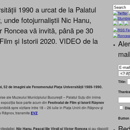
tății 1990 a urcat de la Palatul
 unde fotojurnaliștii Nic Hanu,
tor Roncea vă invită, până pe 30
 Film și Istorii 2020. VIDEO de la
Aler
mai
Title:
ni, 52 de imagini ale Fenomenului Piața Universității 1989-1990.
Thanks
se ale Muzeului Municipiului București – Palatul Suțu din inima
, expoziția face parte acum din
Festivalul de Film și Istorii Râșnov
ibilă spre vizitare între 18 – 26 iulie în Piața Unirii din Râșnov și
Dis
ea Râșnov, transmite
EVZ
.
Button 
Red
nifestației,
Nic Hanu, Pascal Ilie Virgil și Victor Roncea
și-au răscolit