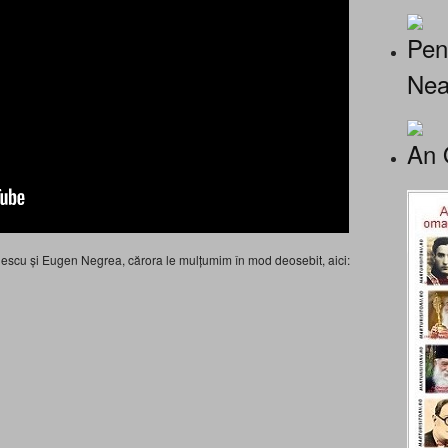
Pen
Nea
An 
colescu și Eugen Negrea, cărora le mulțumim în mod deosebit, aici: