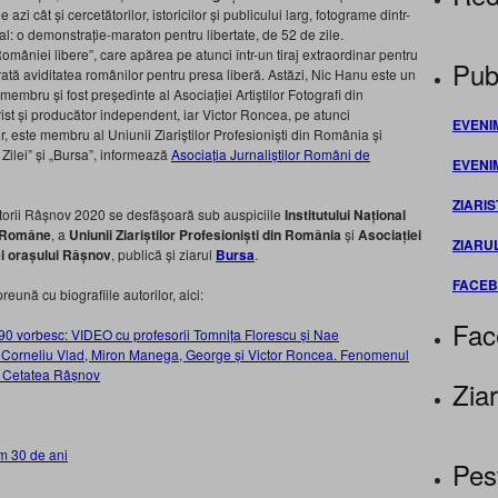
 azi cât și cercetătorilor, istoricilor și publicului larg, fotograme dintr-
l: o demonstrație-maraton pentru libertate, de 52 de zile.
României libere”, care apărea pe atunci într-un tiraj extraordinar pentru
Publ
tă aviditatea românilor pentru presa liberă. Astăzi, Nic Hanu este un
 membru și fost președinte al Asociației Artiștilor Fotografi din
rist și producător independent, iar Victor Roncea, pe atunci
EVENI
lor, este membru al Uniunii Ziariștilor Profesioniști din România și
 Zilei” și „Bursa”, informează
Asociația Jurnaliștilor Români de
EVENI
ZIARIS
Istorii Râșnov 2020 se desfășoară sub auspiciile
Institutului Național
i Române
, a
Uniunii Ziariștilor Profesioniști din România
și
Asociației
ZIARU
i orașului Râșnov
, publică și ziarul
Bursa
.
FACE
preună cu biografiile autorilor, aici:
Fac
1990 vorbesc: VIDEO cu profesorii Tomnița Florescu și Nae
tii Corneliu Vlad, Miron Manega, George și Victor Roncea. Fenomenul
la Cetatea Râșnov
Ziar
m 30 de ani
Pes