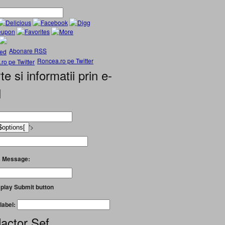
Abonare RSS
Roncea.ro pe Twitter
te si informatii prin e-
l
'>
 Message:
play Submit button
label:
actor Șef