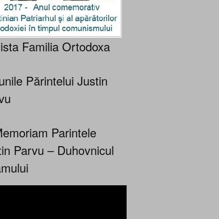
ista Familia Ortodoxa
nile Părintelui Justin
vu
Memoriam Parintele
tin Parvu – Duhovnicul
mului