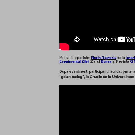
Mulțumiri speciale:
Florin Roștariu
de la
Istor
Evenimentul Zilei
, Ziarul
Bursa
și
Revista
Q 
După eveniment, participanții au luat parte l
“golan-teolog”, la Crucile de la Universitate: