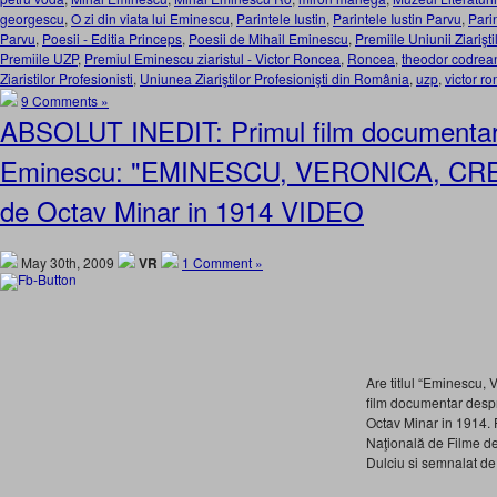
georgescu
,
O zi din viata lui Eminescu
,
Parintele Iustin
,
Parintele Iustin Parvu
,
Pari
Parvu
,
Poesii - Editia Princeps
,
Poesii de Mihail Eminescu
,
Premiile Uniunii Ziarişt
Premiile UZP
,
Premiul Eminescu ziaristul - Victor Roncea
,
Roncea
,
theodor codrea
Ziaristilor Profesionisti
,
Uniunea Ziariştilor Profesionişti din România
,
uzp
,
victor r
9 Comments »
ABSOLUT INEDIT: Primul film documentar
Eminescu: "EMINESCU, VERONICA, CREA
de Octav Minar in 1914 VIDEO
May 30th, 2009
VR
1 Comment »
Are titlul “Eminescu, 
film documentar despr
Octav Minar in 1914. F
Naţională de Filme d
Dulciu si semnalat d