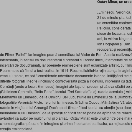
Octav Minar, un crea
„Eminescu, Veronica, 
21 de minute şi a fost
un cercetător controve
Pelicula, considerată
piese de tezaur, a fos
ani, la Arhiva Naţional
Ion Rogojanu şi Dan 
recuperat şi recondiţi
de Filme “Pathé”, iar imagine poartă semnătura lui Victor de Bon. Acesta realizează
interesantă, în sensul că documentarul e presărat cu scene lirice, interpretate de art
încercări de docudrama!), iar poemele eminesciene sunt ecranizate artistic, cu filmări
Reamintesc că filmul a fost realizat în 1914! ReconstituirileNe reţin atenţia imagini 
veacului trecut, ce pot fi considerate adevărate documente istorice, înfăţişând mele
diferite fotografii inedite (inclusiv o controversată poză a Poetului, împreună cu ta
Cernăuţi (unde a locuit Eminescu), imagini ale Iaşului, precum şi câteva clădiri pe
(Biblioteca Centrală, “Bolta Rece”, localul “Trei Sarmale” etc), rudele acestuia ( Ar
Mormântul lui Eminescu de la Cimitirul Bellu, busturile lui Eminescu de la Dumbrăve
fotografiile Veronicăi Micle, Teiul lui Eminescu, Grădina Copou, Mânăstirea Vărate
rudele în viaţă ale lui Creangă.Dacă acest film ar fi fost studiat cu atenţie (sau doar 
memoriale a lui Eminescu de la Ipoteşti ar fi fost cât se poate de aproape de realitate
avându-l ca autor pe mult hulitul şi blamatul Octav Minar, este unul dintre cele m
cinematografice păstrate în întregime şi prima încercare de a ilustra, cu mijloacele 
creaţia eminesciană.