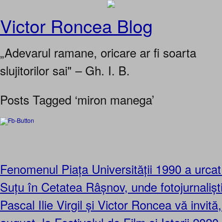
Victor Roncea Blog
„Adevarul ramane, oricare ar fi soarta
slujitorilor sai" – Gh. I. B.
Posts Tagged ‘miron manega’
Fenomenul Piața Universității 1990 a urcat 
Suțu în Cetatea Râșnov, unde fotojurnalișt
Pascal Ilie Virgil și Victor Roncea vă invit