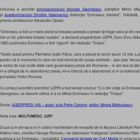
Uniunea a acordat
eminescologului Nicolae Georgescu
, ziariştilor Miron 
şi
academicianului Dimitrie Vatamaniuc
distincţia “Eminescu ziaristul”. Totodat
premiu profesorului Alexandru Oprea.
“Eminescu a fost un mare ziarist şi breasla aceasta a presei îşi trage seva şi din ce
într-un fel, părintele breslei noastre”, a declarat preşedintele UZPR, Doru Dinu Glăv
1883 publicistul Eminescu a fost “izgonit” din redacţia “Timpul”.
“Dedic acest premiu Părintelui Iustin Pârvu, care a plecat la ceruri acum 12 zile. Lui 
pentru că în momentul în care am fost eliminat din presa centrală – asa-zisa “de par
e vorba de mai multe state care guverneaza presa din Romania – m-am dus la dânsu
m-a obligat să nu abandonez presa, mi-a interzis să o abandonez si m-a indemnat s
jurnalistul Victor Roncea.
Cu prilejul acordării premiilor UZPR a fost lansat volumul “O zi din viaţa lui Emine
Georgescu, ce descrie ultima zi a lui Mihai Eminescu în redacţia “Timpul”.
Sursa:
AGERPRES/ (AS – autor: Iulia Petre Carciog, editor: Mirela Bărbulescu)
Nota mea:
MULTUMESC, UZP!
Dupa cum am spus si in cadrul manifestarii de exceptie de la Muzeul Literaturii Rom
fratelui meu, ziaristul George Roncea, i se datoreaza “instigarea” profesorului Na
publica a lui Eminescu – jurnalistul.
Campania lansata de Civic Media
in urma cu ci