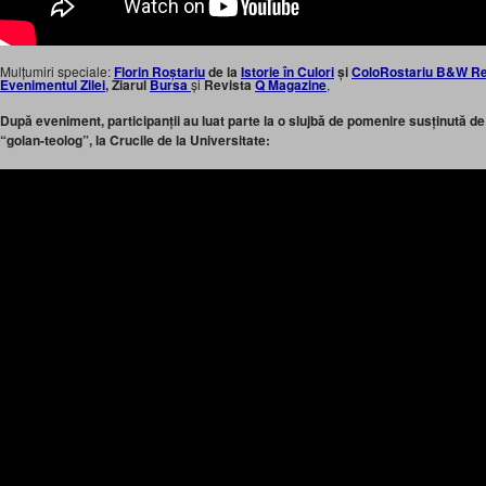
Mulțumiri speciale:
Florin Roștariu
de la
Istorie în Culori
și
ColoRostariu B&W R
Evenimentul Zilei
, Ziarul
Bursa
și
Revista
Q Magazine
,
După eveniment, participanții au luat parte la o slujbă de pomenire susținută de
“golan-teolog”, la Crucile de la Universitate: