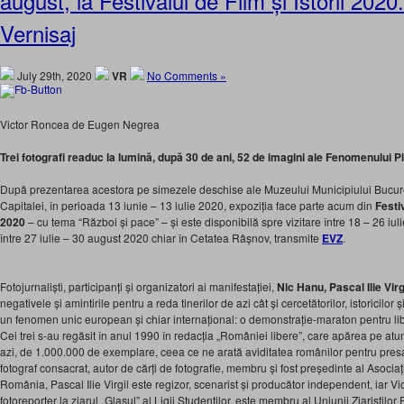
august, la Festivalul de Film și Istorii 202
Vernisaj
July 29th, 2020
VR
No Comments »
Victor Roncea de Eugen Negrea
Trei fotografi readuc la lumină, după 30 de ani, 52 de imagini ale Fenomenului P
După prezentarea acestora pe simezele deschise ale Muzeului Municipiului Bucureș
Capitalei, în perioada 13 iunie – 13 iulie 2020, expoziția face parte acum din
Festi
2020
– cu tema “Război și pace” – și este disponibilă spre vizitare între 18 – 26 iuli
între 27 iulie – 30 august 2020 chiar în Cetatea Râșnov, transmite
EVZ
.
Fotojurnaliști, participanți și organizatori ai manifestației,
Nic Hanu, Pascal Ilie Vir
negativele și amintirile pentru a reda tinerilor de azi cât și cercetătorilor, istoricilor 
un fenomen unic european și chiar internațional: o demonstrație-maraton pentru libe
Cei trei s-au regăsit în anul 1990 în redacția „României libere”, care apărea pe atunc
azi, de 1.000.000 de exemplare, ceea ce ne arată aviditatea românilor pentru presa
fotograf consacrat, autor de cărți de fotografie, membru și fost președinte al Asociație
România, Pascal Ilie Virgil este regizor, scenarist și producător independent, iar V
fotoreporter la ziarul „Glasul” al Ligii Studenților, este membru al Uniunii Ziariștilor