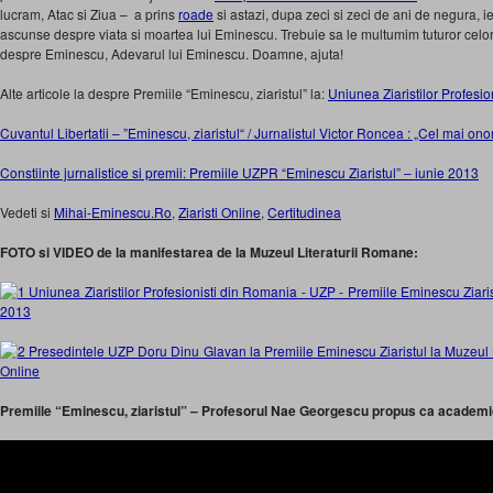
lucram, Atac si Ziua – a prins
roade
si astazi, dupa zeci si zeci de ani de negura, 
ascunse despre viata si moartea lui Eminescu. Trebuie sa le multumim tuturor celor
despre Eminescu, Adevarul lui Eminescu. Doamne, ajuta!
Alte articole la despre Premiile “Eminescu, ziaristul” la:
Uniunea Ziaristilor Profesi
Cuvantul Libertatii – ”Eminescu, ziaristul“ / Jurnalistul Victor Roncea : „Cel mai on
Constiinte jurnalistice si premii: Premiile UZPR “Eminescu Ziaristul” – iunie 2013
Vedeti si
Mihai-Eminescu.Ro
,
Ziaristi Online
,
Certitudinea
FOTO si VIDEO de la manifestarea de la Muzeul Literaturii Romane:
Premiile “Eminescu, ziaristul” – Profesorul Nae Georgescu propus ca academici