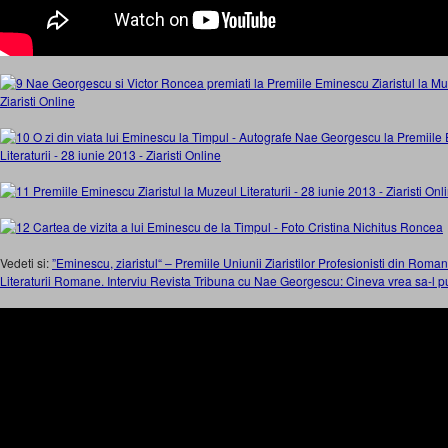
Vedeti si:
”Eminescu, ziaristul“ – Premiile Uniunii Ziaristilor Profesionisti din Roman
Literaturii Romane. Interviu Revista Tribuna cu Nae Georgescu: Cineva vrea sa-l