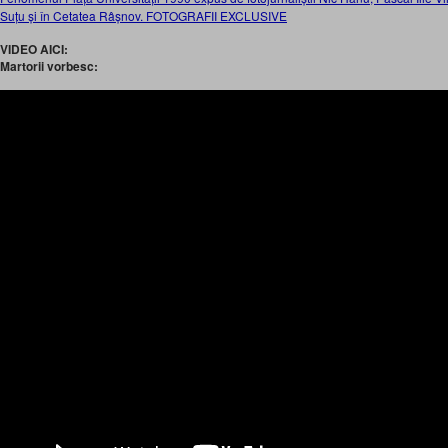
Suțu și în Cetatea Râșnov. FOTOGRAFII EXCLUSIVE
VIDEO AICI:
Martorii vorbesc: