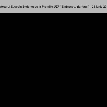
Actorul Eusebiu Stefanescu la Premiile UZP “Eminescu, ziaristul” – 28 iunie 20