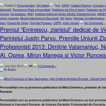
Posted in
Documentare
,
Top News
Tags:
AAFR
,
Cetatea Rasnov
,
Corneliu 
fotografii
,
Fenomenul Piata Universitatii
,
Festivalul de Film și Istorii
,
Festivalul de Fi
roncea
,
ilie badescu
,
INST
,
Institutul Naţional pentru Studiul Totalitarismului
,
MINERI
miron manega
,
Muzeul Municipiului Bucuresti
,
Nic Hanu
,
Nicolae Constantinescu
,
peiu
,
Pascal Ilie Virgiș
,
Tomnita Florescu
,
UZPR
,
victor roncea
No Comments »
Premiul “Eminescu, ziaristul” dedicat de V
Parintelui Justin Parvu. Premiile Uniunii Ziar
Profesionisti 2013: Dimitrie Vatamaniuc, 
Al. Oprea, Miron Manega si Victor Ronc
July 2nd, 2013
VR
9 Comments »
Personalităţi care au promovat publicistica lui Mihai Eminescu, premiate de Uniu
România
Personalităţi care au promovat publicistica lui Mihai Eminescu au fost premiate,
Naţional al Literaturii Române, de Uniunea Ziariştilor Profesionişti din România