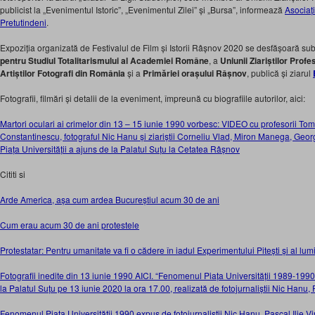
publicist la „Evenimentul Istoric”, „Evenimentul Zilei” și „Bursa”, informează
Asociaț
Pretutindeni
.
Expoziția organizată de Festivalul de Film și Istorii Râșnov 2020 se desfășoară sub
pentru Studiul Totalitarismului al Academiei Române
, a
Uniunii Ziariștilor Prof
Artiștilor Fotografi din România
și a
Primăriei orașului Râșnov
, publică și ziarul
Fotografii, filmări și detalii de la eveniment, împreună cu biografiile autorilor, aici:
Martori oculari ai crimelor din 13 – 15 iunie 1990 vorbesc: VIDEO cu profesorii To
Constantinescu, fotograful Nic Hanu și ziariștii Corneliu Vlad, Miron Manega, Geo
Piața Universității a ajuns de la Palatul Suțu la Cetatea Râșnov
Cititi si
Arde America, așa cum ardea Bucureștiul acum 30 de ani
Cum erau acum 30 de ani protestele
Protestatar: Pentru umanitate va fi o cădere în iadul Experimentului Pitești și al lumii 
Fotografii inedite din 13 iunie 1990 AICI. “Fenomenul Piața Universității 1989-1990
la Palatul Suțu pe 13 iunie 2020 la ora 17.00, realizată de fotojurnaliștii Nic Hanu, P
Fenomenul Piața Universității 1990 expus de fotojurnaliștii Nic Hanu, Pascal Ilie Vir