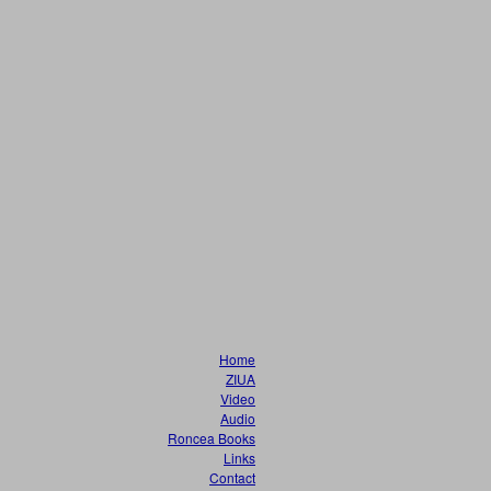
Home
ZIUA
Video
Audio
Roncea Books
Links
Contact