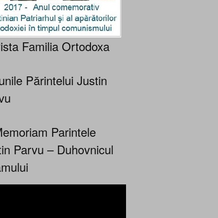
ista Familia Ortodoxa
nile Părintelui Justin
vu
Memoriam Parintele
tin Parvu – Duhovnicul
mului