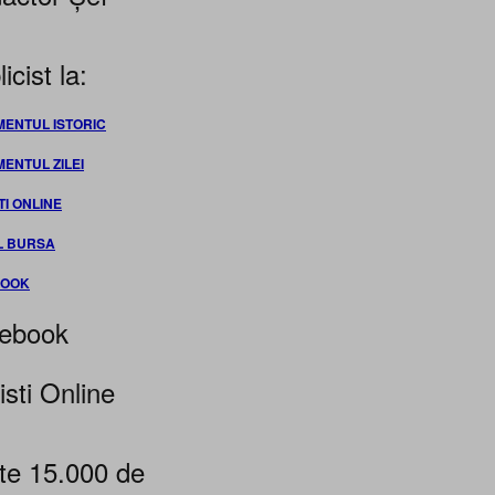
icist la:
MENTUL ISTORIC
MENTUL ZILEI
TI ONLINE
L BURSA
BOOK
ebook
isti Online
te 15.000 de