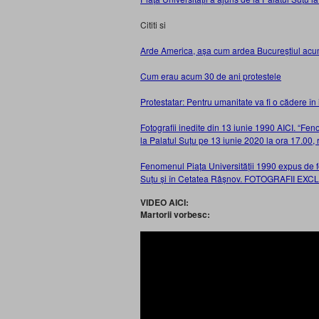
Cititi si
Arde America, așa cum ardea Bucureștiul acu
Cum erau acum 30 de ani protestele
Protestatar: Pentru umanitate va fi o cădere în i
Fotografii inedite din 13 iunie 1990 AICI. “Fe
la Palatul Suțu pe 13 iunie 2020 la ora 17.00, r
Fenomenul Piața Universității 1990 expus de fot
Suțu și în Cetatea Râșnov. FOTOGRAFII EXC
VIDEO AICI:
Martorii vorbesc: