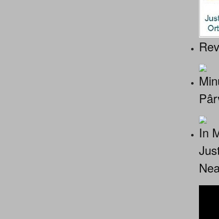
Rev
Minu
Pâr
In 
Jus
Nea