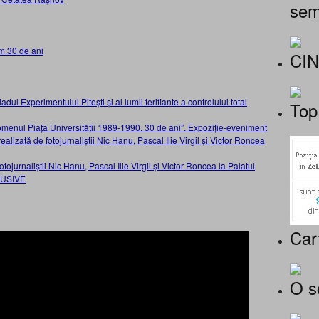
sem
m 30 de ani
CI
adul Experimentului Pitești și al lumii terifiante a controlului total
Top
nomenul Piața Universității 1989-1990. 30 de ani”. Expoziție-eveniment
ealizată de fotojurnaliștii Nic Hanu, Pascal Ilie Virgil și Victor Roncea
ojurnaliștii Nic Hanu, Pascal Ilie Virgil și Victor Roncea la Palatul
LUSIVE
Car
O s