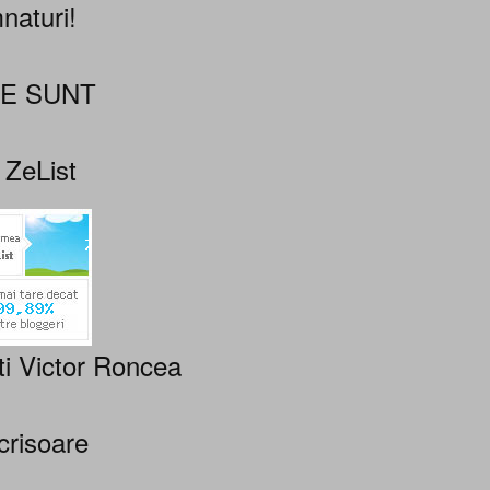
naturi!
NE SUNT
 ZeList
ti Victor Roncea
crisoare