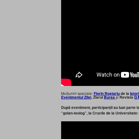
Mulțumiri speciale:
Florin Roștariu
de la
Istor
Evenimentul Zilei
, Ziarul
Bursa
și
Revista
Q 
După eveniment, participanții au luat parte l
“golan-teolog”, la Crucile de la Universitate: