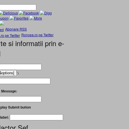
Abonare RSS
Roncea.ro pe Twitter
te si informatii prin e-
l
'>
 Message:
play Submit button
label:
actor Șef