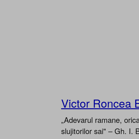
Victor Roncea 
„Adevarul ramane, oricar
slujitorilor sai" – Gh. I. 