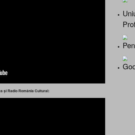
Uniu
Prof
Pen
Goo
itas și Radio România Cultural: