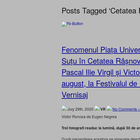
Posts Tagged ‘Cetatea
Fenomenul Piața Universi
Suțu în Cetatea Râșnov,
Pascal Ilie Virgil și Vic
august, la Festivalul de
Vernisaj
July 29th, 2020
VR
No Comments »
Victor Roncea de Eugen Negrea
Trei fotografi readuc la lumină, după 30 de a
După prezentarea acestora pe simezele deschi