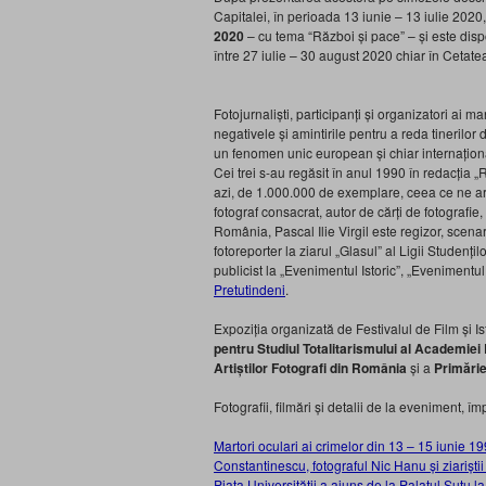
Capitalei, în perioada 13 iunie – 13 iulie 2020
2020
– cu tema “Război și pace” – și este dispon
între 27 iulie – 30 august 2020 chiar în Cetat
Fotojurnaliști, participanți și organizatori ai ma
negativele și amintirile pentru a reda tinerilor de
un fenomen unic european și chiar internaționa
Cei trei s-au regăsit în anul 1990 în redacția „
azi, de 1.000.000 de exemplare, ceea ce ne ara
fotograf consacrat, autor de cărți de fotografie,
România, Pascal Ilie Virgil este regizor, scena
fotoreporter la ziarul „Glasul” al Ligii Studenți
publicist la „Evenimentul Istoric”, „Evenimentul
Pretutindeni
.
Expoziția organizată de Festivalul de Film și 
pentru Studiul Totalitarismului al Academie
Artiștilor Fotografi din România
și a
Primărie
Fotografii, filmări și detalii de la eveniment, îm
Martori oculari ai crimelor din 13 – 15 iunie 
Constantinescu, fotograful Nic Hanu și ziariș
Piața Universității a ajuns de la Palatul Suțu 