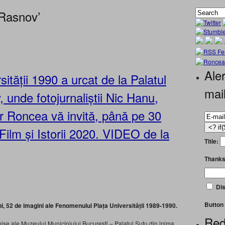
 Rasnov’
Aler
tății 1990 a urcat de la Palatul
mai
 unde fotojurnaliștii Nic Hanu,
tor Roncea vă invită, până pe 30
 Film și Istorii 2020. VIDEO de la
Title:
Thanks
Dis
Button 
ni, 52 de imagini ale Fenomenului Piața Universității 1989-1990.
Red
se ale Muzeului Municipiului București – Palatul Suțu din inima