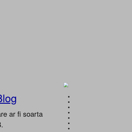
Blog
e ar fi soarta
B.