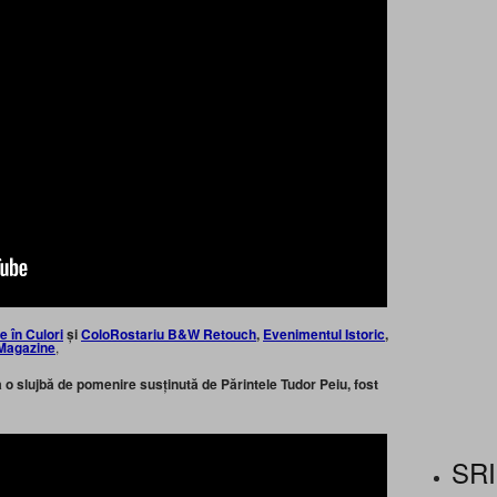
ie în Culori
și
ColoRostariu B&W Retouch
,
Evenimentul Istoric
,
Magazine
,
a o slujbă de pomenire susținută de Părintele Tudor Peiu, fost
SRI