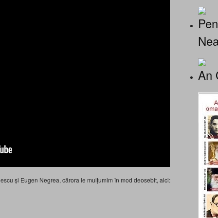
Pen
Nea
An 
colescu și Eugen Negrea, cărora le mulțumim în mod deosebit, aici: