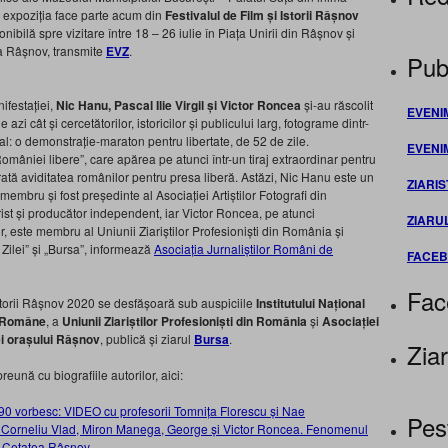
, expoziția face parte acum din
Festivalul de Film și Istorii Râșnov
ibilă spre vizitare între 18 – 26 iulie în Piața Unirii din Râșnov și
ea Râșnov, transmite
EVZ
.
Publ
nifestației,
Nic Hanu, Pascal Ilie Virgil și Victor Roncea
și-au răscolit
EVENI
 azi cât și cercetătorilor, istoricilor și publicului larg, fotograme dintr-
l: o demonstrație-maraton pentru libertate, de 52 de zile.
EVENI
României libere”, care apărea pe atunci într-un tiraj extraordinar pentru
tă aviditatea românilor pentru presa liberă. Astăzi, Nic Hanu este un
ZIARIS
 membru și fost președinte al Asociației Artiștilor Fotografi din
rist și producător independent, iar Victor Roncea, pe atunci
ZIARU
lor, este membru al Uniunii Ziariștilor Profesioniști din România și
 Zilei” și „Bursa”, informează
Asociația Jurnaliștilor Români de
FACE
Fac
Istorii Râșnov 2020 se desfășoară sub auspiciile
Institutului Național
i Române
, a
Uniunii Ziariștilor Profesioniști din România
și
Asociației
i orașului Râșnov
, publică și ziarul
Bursa
.
Ziar
preună cu biografiile autorilor, aici:
1990 vorbesc: VIDEO cu profesorii Tomnița Florescu și Nae
Pes
tii Corneliu Vlad, Miron Manega, George și Victor Roncea. Fenomenul
la Cetatea Râșnov