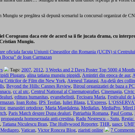
tian Mungiu se pregătea să depună scenariul la concursul organizat de C
 Corogeanu daca este de acord sa ii fie jucata drama, cu interpreta
 Cristian Mungiu.
ciala facuta Uniunii Cineastilor din Romania (UCIN) si Centrului N
din Bocsa” de Ioan Carmazan
ws
Tags:
2007
,
2012
,
3 Weeks and 2 Days Poster Top 5000 4 Month
ipidi Plugaru
,
alina tatiana mungiu pippidi
,
Amintiri din epoca de aur
,
A
ia Criticilor de Film din New York
,
Ateneul Tatarasi
,
Au-delà des colli
ls
,
Beyond the Hills: Cannes Review
,
Biroul organizatiei de baza a P
tanacu
,
cc al utc
,
Centrul National al Cinematografiei
,
Cinemagia
,
Civic
ealuri
,
editura humanitas
,
evanghelistii
,
Fecioara Maria
,
Festivalul de 
armazan
,
Ioan Robu
,
IPS Teofan
,
Iuliei Blaga
,
L'Express
,
L’OSSERV
tor
,
manastiri ortodoxe
,
Maria Magdalena
,
Mediafax
,
MediaPro
,
Mirel
tch
,
Paris Match despre Dupa dealuri
,
Patriarhia Romana
,
Paul Goma
,
,
propaganda homosexuala anti-crestina
,
Radu Negrescu – Sutu
,
Regia:
,
Tatiana Niculescu Bran
,
The Hollywood Reporter
,
THR
,
uascr
,
UMF 
a Mediapro
,
Vatican
,
Victor Roncea Blog
,
ziaristi online
7 Comments