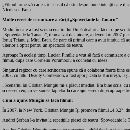
„Filmul urmează cartea, în sensul că este despre bune intenţii care duc l
Niculescu Bran.
Multe cereri de ecranizare a cărţii „Spovedanie la Tanacu”
Modul în care a fost scris scenariul lui După dealuri a făcut-o pe scr
„Spovedanie la Tanacu”, dramatizat de autoare, a devenit în 2007 pies
Ionuţ Teianu şi Mirel Bran. Se pare că primul care a avut intuiţia că ac
ulterior a optat pentru un spectacol de teatru.
Aproape în acelaşi timp, Lucian Pintilie a vrut să facă o ecranizare a 
filmul, după care Corneliu Porumboiu a cochetat cu ideea.
Singurul regizor cu care scriitoarea spune că a colaborat foarte bine e
2007, cu titlul Deadly Confession, a fost apoi jucată la Bucureşti, Iaş
„Scenariul lui Cristian Mungiu mi-a plăcut imediat. Era bine scris, cu
scrisesem eu, cu versiunea faptelor la care ajunsesem după aproape tr
Cum a ajuns Mungiu sa faca filmul:
În 2007, la New York, Cristian Mungiu îşi promova filmul „4,3,2″, du
Andrei Şerban l-a invitat la repetiţiile piesei de teatru ‘Spovedanie la 
Aşa lua Cristian Mungiu contact cu povestea – altfel decât o citise toa