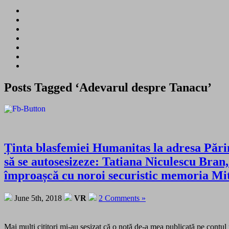
Posts Tagged ‘Adevarul despre Tanacu’
Ținta blasfemiei Humanitas la adresa Pări
să se autosesizeze: Tatiana Niculescu Bran, 
împroașcă cu noroi securistic memoria Mit
June 5th, 2018
VR
2 Comments »
Mai mulți cititori mi-au sesizat că o notă de-a mea publicată pe contu