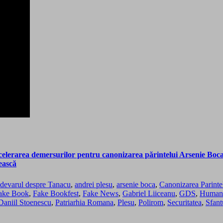
celerarea demersurilor pentru canonizarea părintelui Arsenie Boca
cească
devarul despre Tanacu
,
andrei plesu
,
arsenie boca
,
Canonizarea Parinte
ake Book
,
Fake Bookfest
,
Fake News
,
Gabriel Liiceanu
,
GDS
,
Humani
 Daniil Stoenescu
,
Patriarhia Romana
,
Plesu
,
Polirom
,
Securitatea
,
Sfant