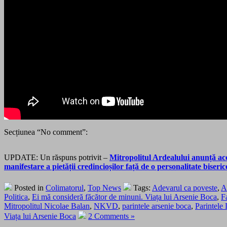
Secțiunea “No comment”:
UPDATE: Un răspuns potrivit –
Mitropolitul Ardealului anunță ac
manifestare a pietății credincioșilor față de o personalitate biseri
Posted in
Colimatorul
,
Top News
Tags:
Adevarul ca poveste
,
A
Politica
,
Ei mă consideră făcător de minuni. Viața lui Arsenie Boca
,
F
Mitropolitul Nicolae Balan
,
NKVD
,
parintele arsenie boca
,
Parintele
Viața lui Arsenie Boca
2 Comments »