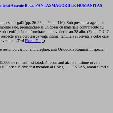
afia Părintelui Arsenie Boca. FANTASMAGORIILE HUMANITAS
 este ilegală (pp. 26-27; p. 56; p. 116). Sub presiunea agenților
moriile sale, pregătindu-i-se un dosar cu materiale contrafăcute cu
 obscenități: în conformitate cu prevederile art.28 alin. (3) din O.U.G.
especte și să ocrotească viața intima, familială și privată a celor care
evreilor.
” (Drd
Florin Duțu
)
restul porcăriilor anti-creștine, anti-Ortodoxia Română în special,
5.000 de români – și totodată recomand aici o emisiune în care
u și Florian Bichir, fost membru al Colegiului CNSAS, ambii autori și
.