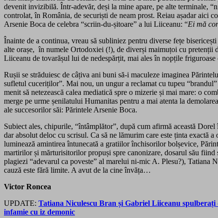
devenit invizibilă. Într-adevăr, deși la mine apare, pe alte terminale,
controlat, în România, de securiști de neam prost. Reiau așadar aici com
Arsenie Boca de celebra “scriin-du-șitoare” a lui Liiceanu: “
Ei mă con
Înainte de a continua, vreau să subliniez pentru diverse fețe bisericești
alte orașe, în numele Ortodoxiei (!), de diverși maimuțoi cu pretenții de
Liiceanu de tovarășul lui de nedespărțit, mai ales în nopțile friguroas
Rușii se străduiesc de câțiva ani buni să-i maculeze imaginea Părintel
sufletul cuceriților”. Mai nou, un ungur a reclamat cu tupeu “brandul”
menit să netezească calea mediatică spre o mizerie și m
ai mare: o comb
merge pe urme șenilatului Humanitas pentru a mai atenta la demolarea 
ale succesorilor săi: Părintele Arsenie Boca.
Subiect ales, chipurile, “întâmplător”, după cum afirmă această Dorel î
dar absolut deloc cu scrisul. Ca să ne lămurim care este ținta exactă a 
luminează amintirea întunecată a gratiilor închisorilor bolșevice, Părin
martirilor și mărturisitorilor propuși spre canonizare, dosarul său fii
plagiezi “adevarul ca poveste” al marelui ni-mic A. Plesu?), Tatiana Ni
cauză este fără limite. A avut de la cine învăța…
Victor Roncea
UPDATE:
Tatiana Niculescu Bran și Gabriel Liiceanu spulberați d
infamie cu iz demonic