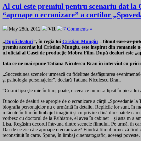
Al cui este premiul pentru scenariu dat la
“aproape o ecranizare” a cartilor „Spoveda
May 28th, 2012
VR
7 Comments »
„
După dealuri
“, în regia lui
Cristian Mungiu
– filmul
care ar put
premiu acordat lui Cristian Mungiu, este inspirat din romanele no
ul oficial al Casei de producţie Mobra Film. După dealuri este
„
a
Iata ce ne mai spune Tatiana Niculescu Bran in interviul cu prici
„
Succesiunea scenelor urmează cu fidelitate desfăşurarea evenimentelo
şi psihologia personajelor”, declară Tatiana Niculescu Bran.
“Ce-mi lipseşte mie în film, poate, e ceea ce nu mi-a lipsit în piesa 
Dincolo de dealuri se apropie de o ecranizare a cărţii „Spovedanie la Ta
biografia personajelor nu e urmărită în detaliu. Replicile lor sunt, în 
refăcute în film în limbajul imaginii și cu privirea fină din spatele came
vorbesc cu doctorul de la Psihiatrie, el avea în cabinet – şi asta m-a 
Lisa. Regăsim decorul într-una dintre scenele filmului. Pe urmă, în carte 
Dar de ce zic că e aproape o ecranizare? Fiindcă filmul urmează firul e
reconstituit în carte. Spune, în limbaj cinematografic, aceeaşi povest