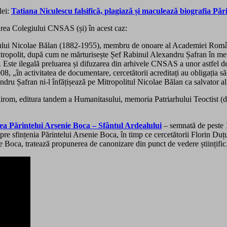
lei:
Tatiana Niculescu falsifică, plagiază și maculează biogr
zarea Colegiului CNSAS (și) în acest caz:
ului Nicolae Bălan (1882-1955), membru de onoare al Academiei Române,
 mitropolit, după cum ne mărturisește Șef Rabinul Alexandru Șafran în me
. Este ilegală preluarea și difuzarea din arhivele CNSAS a unor astfel de
 „în activitatea de documentare, cercetătorii acreditați au obligația să r
ndru Șafran ni-l înfățișează pe Mitropolitul Nicolae Bălan ca salvator al 
irom, editura tandem a Humanitasului, memoria Patriarhului Teoctist (de 
ea Părintelui Arsenie Boca – Sfântul Ardealului
– semnată de peste 1
 sfințenia Părintelui Arsenie Boca, în timp ce cercetătorii Florin Duț
 Boca, tratează propunerea de canonizare din punct de vedere științific