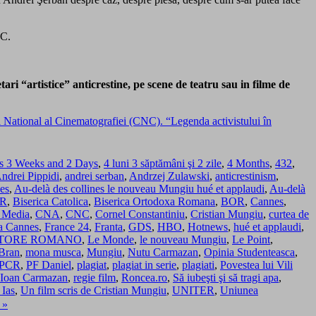
NC.
ri “artistice” anticrestine, pe scene de teatru sau in filme de
ational al Cinematografiei (CNC). “Legenda activistului în
s 3 Weeks and 2 Days
,
4 luni 3 săptămâni şi 2 zile
,
4 Months
,
432
,
ndrei Pippidi
,
andrei serban
,
Andrzej Zulawski
,
anticrestinism
,
nes
,
Au-delà des collines le nouveau Mungiu hué et applaudi
,
Au-delà
CR
,
Biserica Catolica
,
Biserica Ortodoxa Romana
,
BOR
,
Cannes
,
 Media
,
CNA
,
CNC
,
Cornel Constantiniu
,
Cristian Mungiu
,
curtea de
la Cannes
,
France 24
,
Franta
,
GDS
,
HBO
,
Hotnews
,
hué et applaudi
,
ATORE ROMANO
,
Le Monde
,
le nouveau Mungiu
,
Le Point
,
 Bran
,
mona musca
,
Mungiu
,
Nutu Carmazan
,
Opinia Studenteasca
,
PCR
,
PF Daniel
,
plagiat
,
plagiat in serie
,
plagiati
,
Povestea lui Vili
 Ioan Carmazan
,
regie film
,
Roncea.ro
,
Să iubeşti şi să tragi apa
,
Ias
,
Un film scris de Cristian Mungiu
,
UNITER
,
Uniunea
 »