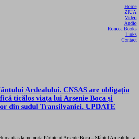
Home
ZIUA
Video
Audio
Roncea Books
Links
Contact
fântului Ardealului. CNSAS are obligația
ică ticălos viața lui Arsenie Boca și
ilor din sudul Transilvaniei. UPDATE
l Humanitas la memoria Părintelui Arsenie Boca – Sfântul Ardealului, a