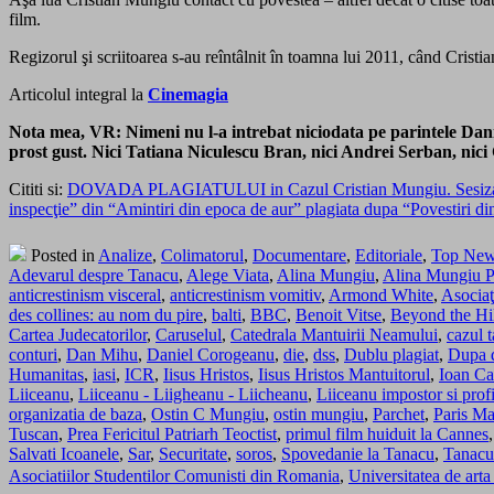
film.
Regizorul şi scriitoarea s-au reîntâlnit în toamna lui 2011, când Cris
Articolul integral la
Cinemagia
Nota mea, VR: Nimeni nu l-a intrebat niciodata pe parintele Daniel
prost gust. Nici Tatiana Niculescu Bran, nici Andrei Serban, nici
Cititi si:
DOVADA PLAGIATULUI in Cazul Cristian Mungiu. Sesizare ofi
inspecţie” din “Amintiri din epoca de aur” plagiata dupa “Povestiri 
Posted in
Analize
,
Colimatorul
,
Documentare
,
Editoriale
,
Top Ne
Adevarul despre Tanacu
,
Alege Viata
,
Alina Mungiu
,
Alina Mungiu P
anticrestinism visceral
,
anticrestinism vomitiv
,
Armond White
,
Asociaţ
des collines: au nom du pire
,
balti
,
BBC
,
Benoit Vitse
,
Beyond the Hil
Cartea Judecatorilor
,
Caruselul
,
Catedrala Mantuirii Neamului
,
cazul 
conturi
,
Dan Mihu
,
Daniel Corogeanu
,
die
,
dss
,
Dublu plagiat
,
Dupa d
Humanitas
,
iasi
,
ICR
,
Iisus Hristos
,
Iisus Hristos Mantuitorul
,
Ioan C
Liiceanu
,
Liiceanu - Liigheanu - Liicheanu
,
Liiceanu impostor si profi
organizatia de baza
,
Ostin C Mungiu
,
ostin mungiu
,
Parchet
,
Paris Ma
Tuscan
,
Prea Fericitul Patriarh Teoctist
,
primul film huiduit la Cannes
Salvati Icoanele
,
Sar
,
Securitate
,
soros
,
Spovedanie la Tanacu
,
Tanacu
Asociatiilor Studentilor Comunisti din Romania
,
Universitatea de art