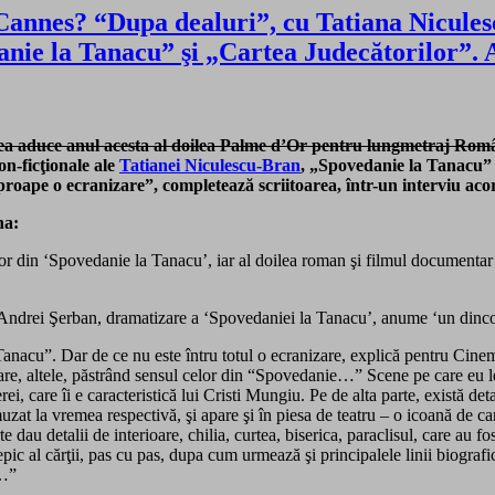
 Cannes? “Dupa dealuri”, cu Tatiana Nicules
nie la Tanacu” şi „Cartea Judecătorilor”. A
ea aduce anul acesta al doilea Palme d’Or pentru lungmetraj Româ
n-ficţionale ale
Tatianei Niculescu-Bran
, „Spovedanie la Tanacu” ş
proape o ecranizare”, completează scriitoarea
, într-un interviu aco
na:
r din ‘Spovedanie la Tanacu’, iar al doilea roman şi filmul documentar 
lui Andrei Şerban, dramatizare a ‘Spovedaniei la Tanacu’, anume ‘un dinc
nacu”. Dar de ce nu este întru totul o ecranizare, explică pentru Cinemag
mare, altele, păstrând sensul celor din “Spovedanie…” Scene pe care eu le
rei, care îi e caracteristică lui Cristi Mungiu. Pe de alta parte, există de
amuzat la vremea respectivă, şi apare şi în piesa de teatru – o icoană de
dau detalii de interioare, chilia, curtea, biserica, paraclisul, care au fo
pic al cărţii, pas cu pas, dupa cum urmează şi principalele linii biograf
e…”