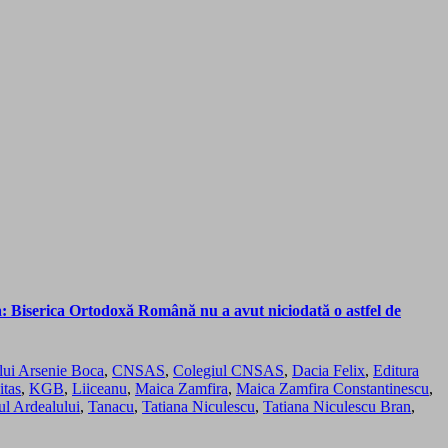
: Biserica Ortodoxă Română nu a avut niciodată o astfel de
lui Arsenie Boca
,
CNSAS
,
Colegiul CNSAS
,
Dacia Felix
,
Editura
tas
,
KGB
,
Liiceanu
,
Maica Zamfira
,
Maica Zamfira Constantinescu
,
ul Ardealului
,
Tanacu
,
Tatiana Niculescu
,
Tatiana Niculescu Bran
,