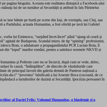
00 pe pagina blogului. Aceasta este realitatea distopică a Facebook-ului
nuța lui de un turnător al Securității și atribuit în fals Părintelui
ă să se lase bătute pe burtă pe scene din Iași, de exemplu, sau Cluj, sau
ră a Partidului, actuala Humanitas, a fost oferită pe tavă lui Gabriel
ac, vorba lui Eminescu, “surpând încet-încet” până “ajung să ceară și
ă” agitată de Budapesta. Scandal mizer, de tip “spining” profesionist,
Niculescu Bran, o adulatoare a propagandistului PCR Lucian Boia, îi
luat din “topul” marilor români, pentru a satisface normele NKVD și
ti Humanitas şi Polirom care nu se încurcă, după cum se vede, deloc,
ovarășei în cauză, “întâmplător”, de dincolo de văzduhurile care
alitate de principal favorit din galeria demnă de Panteon național a
“Scriin-du-i” “povestea” falsificată a lui Arsenie Boca (cucoană, de ce
spândacă a turnătorilor de duzină ai Securității. Ipocrizia persoanei în
ocțiitor al Daciei Felix: Volumul Humanitas, o blasfemie şi o