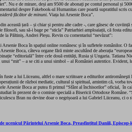
 “niet”. Nu e de mirare, deși am 9500 de abonați pe contul personal și 50
entariul despre Fakebook-ul Humanitas care poartă supratitlul scris cu mâ
sideră făcător de minuni
. Viața lui Arsenie Boca”.
 din această țară – și chiar și pentru alte cadre -, care găsesc de cuviinț
 filosofi, sau să-i bage pe “sticla” Patriarhiei amploaiații, că fosta editu
e de la Păltiniș, Andrei Pleșu. Revin cu comentariul “nevăzut”:
ui Arsenie Boca în spațiul online românesc și în sufletele românilor. O f
 Arsenie Boca, câteva organe fără minte ascultând de aberația “european
inație “editorială” între cele două entități, Rusia și Ungaria. Tatiana 
unui “mit” – a se citi a unui simbol – al României autentice. Evident, 
n fuste a lui Liiceanu, altfel o mare scriitoare a editurilor antiromâneş
operațiunii de război mediatic, cultural și spiritual, amintim că, vorba t
tele Arsenie Boca ar putea fi primul “Sfânt al închisorilor” oficial, în c
nd studiat în prezent de o comisie specială a Bisericii Ortodoxe Române. 
culescu Bran nu devine doar o negrișoară a lui Gabriel Liiceanu, ci o ră
e ucenicul Părintelui Arsenie Boca, Preasfințitul Daniil, Episcop-l