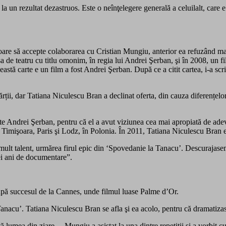
a un rezultat dezastruos. Este o neînţelegere generală a celuilalt, care e 
iitoare să accepte colaborarea cu Cristian Mungiu, anterior ea refuzând
a de teatru cu titlu omonim, în regia lui Andrei Şerban, şi în 2008, un
eastă carte e un film a fost Andrei Şerban. După ce a citit cartea, i-a scr
cărții, dar Tatiana Niculescu Bran a declinat oferta, din cauza diferențe
ste Andrei Şerban, pentru că el a avut viziunea cea mai apropiată de ade
i, Timişoara, Paris şi Lodz, în Polonia. În 2011, Tatiana Niculescu Bran
 mult talent, urmărea firul epic din ‘Spovedanie la Tanacu’. Descurajase
ei ani de documentare”.
pă succesul de la Cannes, unde filmul luase Palme d’Or.
Tanacu’. Tatiana Niculescu Bran se afla şi ea acolo, pentru că dramatizase 
tă lumea din ziare… Mungiu a asistat la una dintre repetiţii şi a vorbit