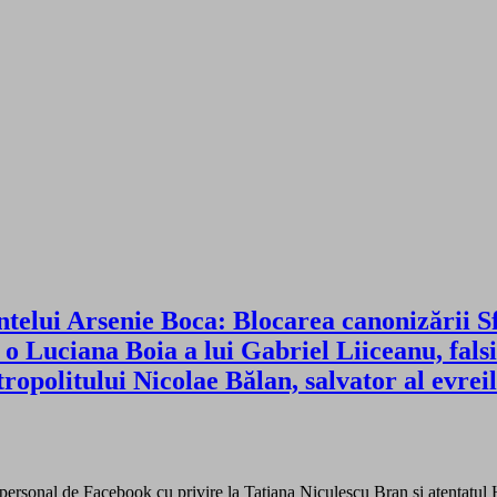
ntelui Arsenie Boca: Blocarea canonizării S
o Luciana Boia a lui Gabriel Liiceanu, falsif
ropolitului Nicolae Bălan, salvator al evre
l personal de Facebook cu privire la Tatiana Niculescu Bran și atentatu