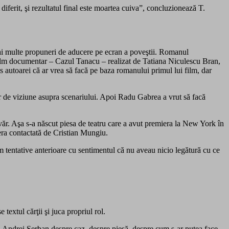
diferit, şi rezultatul final este moartea cuiva”, concluzionează T.
 mai multe propuneri de aducere pe ecran a poveştii. Romanul
 film documentar – Cazul Tanacu – realizat de Tatiana Niculescu Bran,
is autoarei că ar vrea să facă pe baza romanului primul lui film, dar
lor de viziune asupra scenariului. Apoi Radu Gabrea a vrut să facă
văr. Aşa s-a născut piesa de teatru care a avut premiera la New York în
 era contactată de Cristian Mungiu.
m tentative anterioare cu sentimentul că nu aveau nicio legătură cu ce
textul cărţii şi juca propriul rol.
 cu Andrei Şerban despre caz, despre piesă, despre cum s-ar putea face