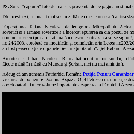
PS: Sursa “capturei” foto de mai sus provenită de pe pagina nestimabi
Din acest text, semnalat mai sus, rezultă de ce este necesară autosesi
“
Operațiunea Tatianei Niculescu de denigrare a Mitropolitului Ardeal
sovietici și a armatei sovietice s-a încercat epurarea sa din postul de
conținut obscen (pe care Tatiana Niculescu le citează ca surse sigure!)
nr. 24/2008, aprobată cu modificări și completări prin Legea nr.293/2008,
au fost persecutați de organele Securității Statului”. Șef Rabinul Alexa
Amintesc că Tatiana Niculescu Bran a batjocorit în mod similar, la Pol
făcute mână în mână cu Mungiu și Șerban, nici nu mai amintim).
Adaug că am transmis Patriarhiei Române
Petiția Pentru Canonizar
vrednica de pomenire Doamnă Aspazia Oțel Petrescu mărturisește despre
coordonatori ai unor volume importante despre viața Părintelui Arsenie