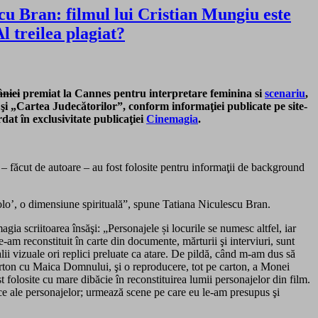
cu Bran: filmul lui Cristian Mungiu este
l treilea plagiat?
niei
premiat la Cannes pentru interpretare feminina si
scenariu
,
i „Cartea Judecătorilor”, conform informaţiei publicate pe site-
rdat în exclusivitate publicaţiei
Cinemagia
.
– făcut de autoare – au fost folosite pentru informaţii de background
olo’, o dimensiune spirituală”, spune Tatiana Niculescu Bran.
ia scriitoarea însăşi: „Personajele și locurile se numesc altfel, iar
-am reconstituit în carte din documente, mărturii şi interviuri, sunt
talii vizuale ori replici preluate ca atare. De pildă, când m-am dus să
 carton cu Maica Domnului, şi o reproducere, tot pe carton, a Monei
st folosite cu mare dibăcie în reconstituirea lumii personajelor din film.
ice ale personajelor; urmează scene pe care eu le-am presupus şi