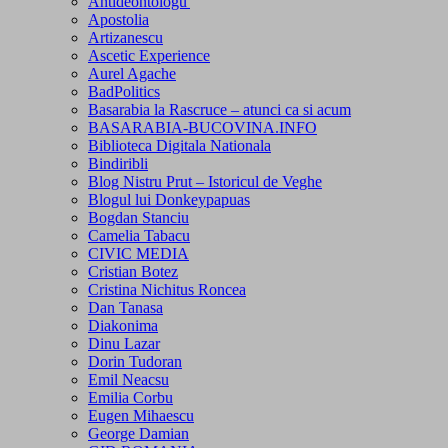
Antideontologu'
Apostolia
Artizanescu
Ascetic Experience
Aurel Agache
BadPolitics
Basarabia la Rascruce – atunci ca si acum
BASARABIA-BUCOVINA.INFO
Biblioteca Digitala Nationala
Bindiribli
Blog Nistru Prut – Istoricul de Veghe
Blogul lui Donkeypapuas
Bogdan Stanciu
Camelia Tabacu
CIVIC MEDIA
Cristian Botez
Cristina Nichitus Roncea
Dan Tanasa
Diakonima
Dinu Lazar
Dorin Tudoran
Emil Neacsu
Emilia Corbu
Eugen Mihaescu
George Damian