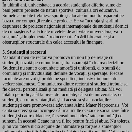
În ultimii ani, universitatea a acordat studenţilor diferite sume de
bani pentru proiecte de natură sportivă, culturală ori educativă.
Sumele acordate trebuiesc sporite şi alocate în mod transparent pe
baza unor competiţii reale de proiecte. Se va încuraja şi sprijini
depunerea de proiecte naţionale şi internaţionale de studenţii dornici
de cunoaştere. Ca la toate nivelele de activitate universitară, va fi
susţinută şi implementată reducerea încărcării birocratice şi a
obstrucţiilor structurale din calea accesului la finanţare.
5. Studenţii şi rectorul
Mandatul meu de rector va promova un nou tip de relaţie cu
studenţii, bazată pe comunicare şi transparenţă în luarea deciziilor.
Studenţii nu sunt o comunitate amorfă şi uniformă, ci o sumă de
comunităţi şi individualităţi definite de vocaţii şi speranţe. Fiecare
facultate are nevoi şi probleme specifice, inclusiv din punct de
vedere studenţesc. Comunicarea dintre rectorat şi studenţi trebuie sa
fie directă, personalizată şi nu mediată şi delegată arbitar. Mă voi
întâlni periodic, atât la nivel de facultate, cât şi de universitate, cu
studenţii, cu reprezentanţii aleşi ai acestora şi ai asociaţiilor
studenţeşti care promovează adevărata Alma Mater Napocensis. Voi
căuta să creez şi să încurajez cât mai multe ocazii de socializare între
studenţi şi cadre didactice, în sensul unei adevărate comunităţi ce
suntem. În această Cetate nu va fi loc pentru frică şi abuz. Nu tolerez
şi nu voi tolera nicio acţiune de intimidare şi forţare a studenţilor
indiferent de justificările dorite şi căutate de unii sau alţii. Voi acorda