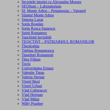
Secretele istoriei cu Alexandru Moraru
SEOlium – Laboratorium
Sf. Munte Athos – Pemptousia – Vatoped
Sfantul Munte Athos
Simona Lazar
Sorin Bogdan
Sorin Rosca Stanescu
Spirit Romanesc
Tanchistii Invizibili
TEOCTIST – PATRIARHUL ROMANILOR
Theologhia
Tighina Romaneasca
Tiparituri Romanesti
Titus Filipas
Tociu
Universitatea Emaus
Valentin Tigau
Valeriu Sterian
Viorel Ilisoi
Viorel Urban
Vlad Cubreacov
Vlad Herman
Vlad Mihai
Willy Pragher