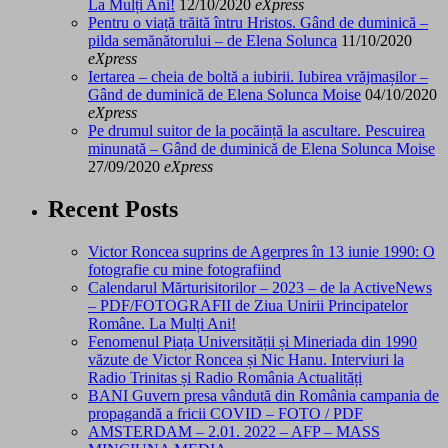
La Mulți Ani!
12/10/2020
eXpress
Pentru o viață trăită întru Hristos. Gând de duminică –
pilda semănătorului – de Elena Solunca
11/10/2020
eXpress
Iertarea – cheia de boltă a iubirii. Iubirea vrăjmașilor –
Gând de duminică de Elena Solunca Moise
04/10/2020
eXpress
Pe drumul suitor de la pocăință la ascultare. Pescuirea
minunată – Gând de duminică de Elena Solunca Moise
27/09/2020
eXpress
Recent Posts
Victor Roncea suprins de Agerpres în 13 iunie 1990: O
fotografie cu mine fotografiind
Calendarul Mărturisitorilor – 2023 – de la ActiveNews
– PDF/FOTOGRAFII de Ziua Unirii Principatelor
Române. La Mulți Ani!
Fenomenul Piața Universității și Mineriada din 1990
văzute de Victor Roncea și Nic Hanu. Interviuri la
Radio Trinitas și Radio România Actualități
BANI Guvern presa vândută din România campania de
propagandă a fricii COVID – FOTO / PDF
AMSTERDAM – 2.01. 2022 – AFP – MASS