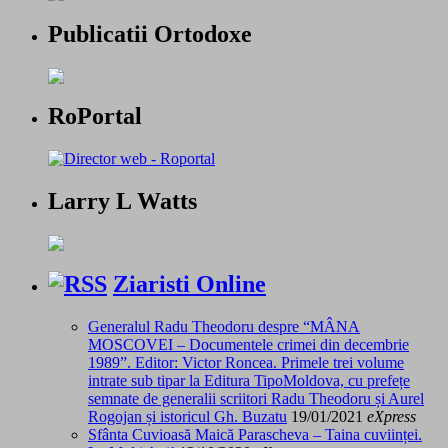
Publicatii Ortodoxe
RoPortal
Larry L Watts
Ziaristi Online
Generalul Radu Theodoru despre “MÂNA
MOSCOVEI – Documentele crimei din decembrie
1989”. Editor: Victor Roncea. Primele trei volume
intrate sub tipar la Editura TipoMoldova, cu prefețe
semnate de generalii scriitori Radu Theodoru și Aurel
Rogojan și istoricul Gh. Buzatu
19/01/2021
eXpress
Sfânta Cuvioasă Maică Parascheva – Taina cuviinței.