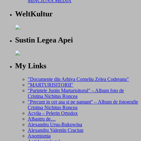
MINCIUNA MEDIA
WeltKultur
Sustin Legea Apei
My Links
"Documente din Arhiva Corneliu Zelea Codreanu"
"MARTURISITORII"
"Parintele Justin Marturisitorul" – Album foto de
Cristina Nichitus Roncea
"Precum in cer asa si pe pamant" – Album de fotografie
Cristina Nichitus Roncea
Acvila – Pelerin Ortodox
Albastru de…
Alexandru Ursu-Bukowina
Alexandru Valentin Craciun
Anomismia