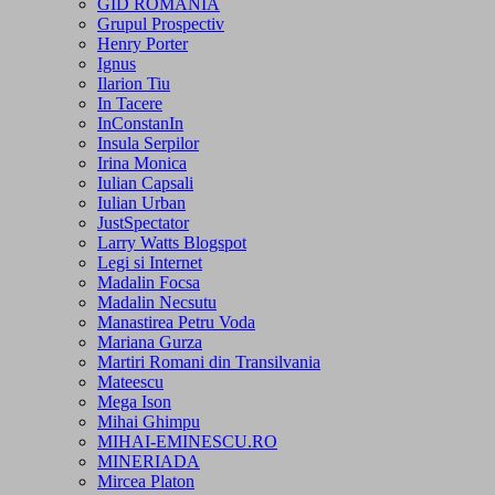
GID ROMANIA
Grupul Prospectiv
Henry Porter
Ignus
Ilarion Tiu
In Tacere
InConstanIn
Insula Serpilor
Irina Monica
Iulian Capsali
Iulian Urban
JustSpectator
Larry Watts Blogspot
Legi si Internet
Madalin Focsa
Madalin Necsutu
Manastirea Petru Voda
Mariana Gurza
Martiri Romani din Transilvania
Mateescu
Mega Ison
Mihai Ghimpu
MIHAI-EMINESCU.RO
MINERIADA
Mircea Platon