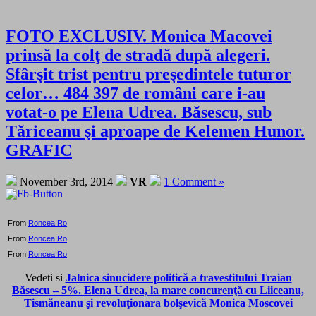
FOTO EXCLUSIV. Monica Macovei
prinsă la colţ de stradă după alegeri.
Sfârşit trist pentru preşedintele tuturor
celor… 484 397 de români care i-au
votat-o pe Elena Udrea. Băsescu, sub
Tăriceanu şi aproape de Kelemen Hunor.
GRAFIC
November 3rd, 2014
VR
1 Comment »
From
Roncea Ro
From
Roncea Ro
From
Roncea Ro
Vedeti si
Jalnica sinucidere politică a travestitului Traian
Băsescu – 5%. Elena Udrea, la mare concurenţă cu Liiceanu,
Tismăneanu şi revoluţionara bolşevică Monica Moscovei