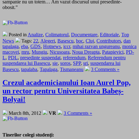
sampanie nu un totem… Am vazut discursul unui presedinte-
obosit.”
Posted in
Analize
,
Colimatorul
,
Documentare
,
Editoriale
,
Top
News
Tags:
22
,
Alegeri
,
Basescu
,
boc
,
Cluj
,
Contributors
,
dan
tapalaga
,
eba
,
GDS
,
Hotnews
,
iccr
,
mihai razvan ungureanu
,
monica
macovei
,
mru
,
Mungiu
,
Nicusoara
,
Noua Dreapta
,
Patapievici
,
PD-
L
,
PDL
,
presedinte suspendat
,
referendum
,
Referendum pentru
suspendarea lui Basescu
,
sie
,
soros
,
SPP
,
sri
,
suspendarea lui
Basescu
,
tapalaba
,
Tapalaga
,
Tismaneanu
3 Comments »
Crezul academicianului Ioan Aurel Pop,
un rector pentru Universitatea Babeș-
Bolyai!
March 8th, 2012
VR
3 Comments »
Tinerilor colegi studenţi: