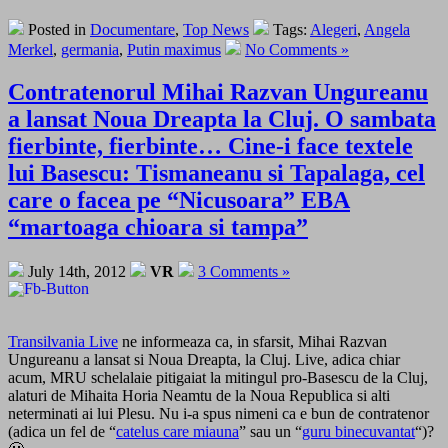
Posted in
Documentare
,
Top News
Tags:
Alegeri
,
Angela
Merkel
,
germania
,
Putin maximus
No Comments »
Contratenorul Mihai Razvan Ungureanu
a lansat Noua Dreapta la Cluj. O sambata
fierbinte, fierbinte… Cine-i face textele
lui Basescu: Tismaneanu si Tapalaga, cel
care o facea pe “Nicusoara” EBA
“martoaga chioara si tampa”
July 14th, 2012
VR
3 Comments »
Transilvania Live
ne informeaza ca, in sfarsit, Mihai Razvan
Ungureanu a lansat si Noua Dreapta, la Cluj. Live, adica chiar
acum, MRU schelalaie pitigaiat la mitingul pro-Basescu de la Cluj,
alaturi de Mihaita Horia Neamtu de la Noua Republica si alti
neterminati ai lui Plesu. Nu i-a spus nimeni ca e bun de contratenor
(adica un fel de “
catelus care miauna
” sau un “
guru binecuvantat
“)?