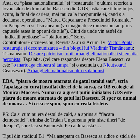
Asta, cu “plasa nationalismului” si “restauratia” e ultima retorica a
tovarasilor de drum ai lui Basescu din GDS, astia care il trag in jos,
acum, la final de cariera, mai rau ca la inceputurile ei, cand s-a
declansat operatiunea “Marea Capcanare a Presedintiei Romaniei”
cu Patapievici si Tismaneanu (va imaginati ce dimensiuni au prins
capusele astea in opt ani de zile?). Cititi de unde vin astfel de
“indicatii pretioase” – “platformele” Soros
ContributorsHotznews.hu, Revista22.ru si Acum.Tv:
Victor Ponta,
restaurația și decomunizarea – din blogul lui Vladimir Tismăneanu
;
Tismaneanu:
Despre patriotism, noii arhangheli nationalisti si tentatia
peronista
; Tapalaba, (cel care raspandea despre Elena Basescu ca
este “
o martoaga chioara si tampa
” si o asemuia cu
Nicu(soara)
Ceausescu):
Arhanghelii nationalismului izolationist
EBA, “piatra de moara atarnata de gatul tatalui sau”, scria
Tapalaga cu curaj insuflat direct de la sursa, ca OB ecologic al
Monicai Macovei. Numai ca a gresit putin initialale: GDS este
piatra de moara atarnata de gatul lui Basescu. Si sper ca numai
de moara… Si ceea ce spun, spun cu reala tristete.
PS: Ca si cum nu era destul de cald, s-a aprins si “flacara
democratiei”, trimisa de Traian Ungureanu prin niste tineri “de
dreapta”, spre Iasi si Bucuresti. Pe caldura asta?…
Tipul din studioul B1: “Ma asteptam ca Basescu sa ridice o sticla de