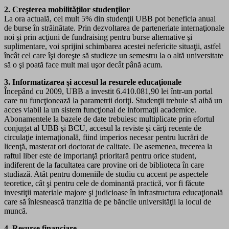
2. Creşterea mobilităţilor studenţilor
La ora actuală, cel mult 5% din studenţii UBB pot beneficia anual
de burse în străinătate. Prin dezvoltarea de parteneriate internaţionale
noi şi prin acţiuni de fundraising pentru burse alternative şi
suplimentare, voi sprijini schimbarea acestei nefericite situaţii, astfel
încât cel care îşi doreşte să studieze un semestru la o altă universitate
să o şi poată face mult mai uşor decât până acum.
3. Informatizarea şi accesul la resurele educaţionale
Începând cu 2009, UBB a investit 6.410.081,90 lei într-un portal
care nu funcţionează la parametrii doriţi. Studenţii trebuie să aibă un
acces viabil la un sistem funcţional de informaţii academice.
Abonamentele la bazele de date trebuiesc multiplicate prin efortul
conjugat al UBB şi BCU, accesul la reviste şi cărţi recente de
circulaţie internaţională, fiind imperios necesar pentru lucrări de
licenţă, masterat ori doctorat de calitate. De asemenea, trecerea la
raftul liber este de importanţă prioritară pentru orice student,
indiferent de la facultatea care provine ori de biblioteca în care
studiază. Atât pentru domeniile de studiu cu accent pe aspectele
teoretice, cât şi pentru cele de dominantă practică, vor fi făcute
investiţii materiale majore şi judicioase în infrastructura educaţională
care să înlesnească tranzitia de pe băncile universităţii la locul de
muncă.
4. Resurse financiare