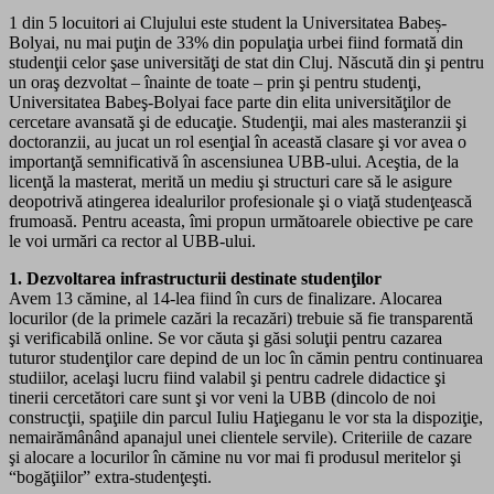
1 din 5 locuitori ai Clujului este student la Universitatea Babeș-
Bolyai, nu mai puţin de 33% din populaţia urbei fiind formată din
studenţii celor şase universităţi de stat din Cluj. Născută din şi pentru
un oraş dezvoltat – înainte de toate – prin şi pentru studenţi,
Universitatea Babeş-Bolyai face parte din elita universităţilor de
cercetare avansată şi de educaţie. Studenţii, mai ales masteranzii şi
doctoranzii, au jucat un rol esenţial în această clasare şi vor avea o
importanţă semnificativă în ascensiunea UBB-ului. Aceştia, de la
licenţă la masterat, merită un mediu şi structuri care să le asigure
deopotrivă atingerea idealurilor profesionale şi o viaţă studenţească
frumoasă. Pentru aceasta, îmi propun următoarele obiective pe care
le voi urmări ca rector al UBB-ului.
1. Dezvoltarea infrastructurii destinate studenţilor
Avem 13 cămine, al 14-lea fiind în curs de finalizare. Alocarea
locurilor (de la primele cazări la recazări) trebuie să fie transparentă
şi verificabilă online. Se vor căuta şi găsi soluţii pentru cazarea
tuturor studenţilor care depind de un loc în cămin pentru continuarea
studiilor, acelaşi lucru fiind valabil şi pentru cadrele didactice şi
tinerii cercetători care sunt şi vor veni la UBB (dincolo de noi
construcţii, spaţiile din parcul Iuliu Haţieganu le vor sta la dispoziţie,
nemairămânând apanajul unei clientele servile). Criteriile de cazare
şi alocare a locurilor în cămine nu vor mai fi produsul meritelor şi
“bogăţiilor” extra-studenţeşti.