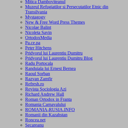
Mitica Damboviteanul
Muzeul Refugiatilor si Persecutatilor Etnic din
Transilvania
Mystagogy
New & Free Word Press Themes
Nicolae Balint
Nicoleta Savin
OrtodoxMedia
Pa.ce.pa
Peter Hitchens
Pridvorul lui Laurentiu Dumitru
Pridvorul lui Laurentiu Dumitru Blog
Radu Portocala
Randuiala lui Ernest Bernea
Raoul Sorban
Razvan Zamfir
Refresh.ro
Revista Sociologia Azi
Richard Andrew Hall
Roman Ortodox in Franta
Romania Carnavalului
ROMANIA-RUSIA.INFO
Romanii din Kazahstan
Roncea.net
Secareanu