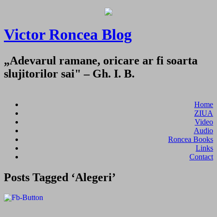
Victor Roncea Blog
„Adevarul ramane, oricare ar fi soarta
slujitorilor sai" – Gh. I. B.
Home
ZIUA
Video
Audio
Roncea Books
Links
Contact
Posts Tagged ‘Alegeri’