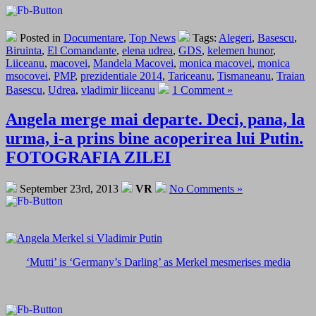
Posted in
Documentare
,
Top News
Tags:
Alegeri
,
Basescu
,
Biruinta
,
El Comandante
,
elena udrea
,
GDS
,
kelemen hunor
,
Liiceanu
,
macovei
,
Mandela Macovei
,
monica macovei
,
monica
msocovei
,
PMP
,
prezidentiale 2014
,
Tariceanu
,
Tismaneanu
,
Traian
Basescu
,
Udrea
,
vladimir liiceanu
1 Comment »
Angela merge mai departe. Deci, pana, la
urma, i-a prins bine acoperirea lui Putin.
FOTOGRAFIA ZILEI
September 23rd, 2013
VR
No Comments »
‘Mutti’ is ‘Germany’s Darling’ as Merkel mesmerises media