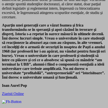
o atenţie sporită studenţilor doctoranzi, al căror statut, doar parţial
definit legislativ şi reglementat intern, împreună cu birocratizarea
excesivă, le îngreunează atingerea scopurilor esenţiale, de studiu şi
cercetare.
Aparţin unei generaţii care a văzut foamea şi frica
transformându-se în speranţă şi apoi căzând în terorare şi
dispreţ. Istoria s-a repetat în oarece măsură în ultimele decenii.
Îmi doresc lucruri simple. Vreau o universitate în care studenţii
să reacţioneze la abuzuri aşa cum au răspuns, în alte vremuri,
cei încolţiţi de o armată de securişti în noaptea de Paşti a anului
1968 (iar profesorii lor i-au apărat, nu vândut pentru funcţii ori
burse). Vreau o universitate în care profesorii şi studenţii să
intre cu plăcere şi cei ce o absolvesc să spună cu mândrie “am
terminat la UBB”, alumni-i fiind o componentă esenţială a ideii
universitare care trebuie amplificată. Nu-mi doresc o
universitate “profitabilă”, “antreprenorială” ori “istorisitoare”.
Îmi doresc o universitate umană şi funcţională.
Ioan Aurel Pop
Ziaristi Online