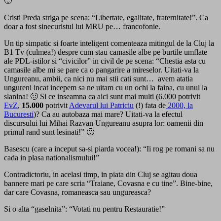
🙂
Cristi Preda striga pe scena: “Libertate, egalitate, fraternitate!”. Ca
doar a fost sinecuristul lui MRU pe… francofonie.
Un tip simpatic si foarte inteligent comenteaza mitingul de la Cluj la
B1 Tv (culmea!) despre cum stau camasile albe pe burtile umflate
ale PDL-istilor si “civicilor” in civil de pe scena: “Chestia asta cu
camasile albe mi se pare ca o pangarire a mireselor. Uitati-va la
Ungureanu, ambii, ca nici nu mai stii cati sunt… avem atatia
ungureni incat incepem sa ne uitam cu un ochi la faina, cu unul la
slanina! 🙂 Si ce inseamna ca aici sunt mai multi (6.000 potrivit
EvZ
,
15.000
potrivit
Adevarul lui Patriciu
(!) fata de
2000, la
Bucuresti
)? Ca au autobaza mai mare? Uitati-va la efectul
discursului lui Mihai Razvan Ungureanu asupra lor: oamenii din
primul rand sunt lesinati!” 🙂
Basescu (care a inceput sa-si piarda vocea!): “Ii rog pe romani sa nu
cada in plasa nationalismului!”
Contradictoriu, in acelasi timp, in piata din Cluj se agitau doua
bannere mari pe care scria “Traiane, Covasna e cu tine”. Bine-bine,
dar care Covasna, romaneasca sau ungureasca?
Si o alta “gaselnita”: “Votati nu pentru Restauratie!”