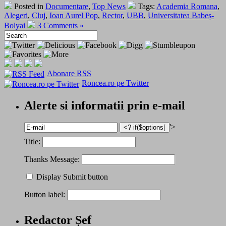
Posted in
Documentare
,
Top News
Tags:
Academia Romana
,
Alegeri
,
Cluj
,
Ioan Aurel Pop
,
Rector
,
UBB
,
Universitatea Babeș-
Bolyai
3 Comments »
Abonare RSS
Roncea.ro pe Twitter
Alerte si informatii prin e-mail
'>
Title:
Thanks Message:
Display Submit button
Button label:
Redactor Șef