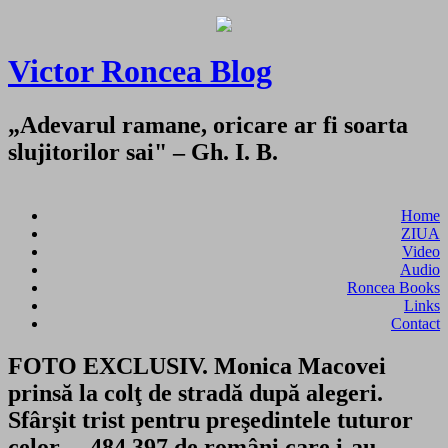
Victor Roncea Blog
„Adevarul ramane, oricare ar fi soarta
slujitorilor sai" – Gh. I. B.
Home
ZIUA
Video
Audio
Roncea Books
Links
Contact
FOTO EXCLUSIV. Monica Macovei
prinsă la colţ de stradă după alegeri.
Sfârşit trist pentru preşedintele tuturor
celor… 484 397 de români care i-au