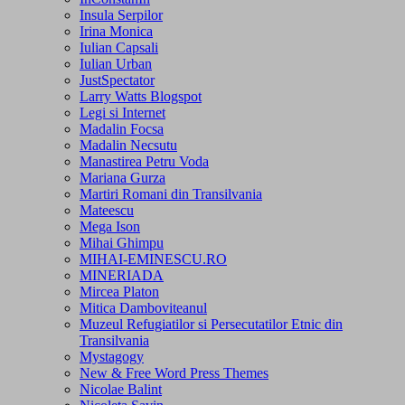
Insula Serpilor
Irina Monica
Iulian Capsali
Iulian Urban
JustSpectator
Larry Watts Blogspot
Legi si Internet
Madalin Focsa
Madalin Necsutu
Manastirea Petru Voda
Mariana Gurza
Martiri Romani din Transilvania
Mateescu
Mega Ison
Mihai Ghimpu
MIHAI-EMINESCU.RO
MINERIADA
Mircea Platon
Mitica Damboviteanul
Muzeul Refugiatilor si Persecutatilor Etnic din
Transilvania
Mystagogy
New & Free Word Press Themes
Nicolae Balint