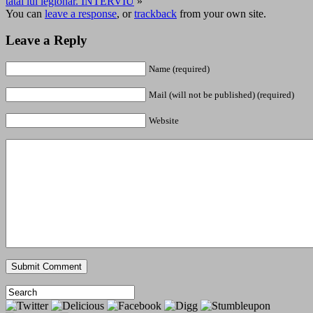
tatăl lui legionar. INTERVIU
»
You can
leave a response
, or
trackback
from your own site.
Leave a Reply
Name (required)
Mail (will not be published) (required)
Website