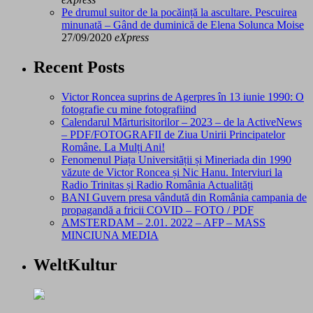
Pe drumul suitor de la pocăință la ascultare. Pescuirea
minunată – Gând de duminică de Elena Solunca Moise
27/09/2020
eXpress
Recent Posts
Victor Roncea suprins de Agerpres în 13 iunie 1990: O
fotografie cu mine fotografiind
Calendarul Mărturisitorilor – 2023 – de la ActiveNews
– PDF/FOTOGRAFII de Ziua Unirii Principatelor
Române. La Mulți Ani!
Fenomenul Piața Universității și Mineriada din 1990
văzute de Victor Roncea și Nic Hanu. Interviuri la
Radio Trinitas și Radio România Actualități
BANI Guvern presa vândută din România campania de
propagandă a fricii COVID – FOTO / PDF
AMSTERDAM – 2.01. 2022 – AFP – MASS
MINCIUNA MEDIA
WeltKultur