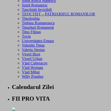
Sorin Rosca Stanescu
Spirit Romanesc
Tanchistii Invizibili
TEOCTIST – PATRIARHUL ROMANILOR
Theologhia
Tighina Romaneasca
Tiparituri Romanesti
Titus Filipas
Tociu
Universitatea Emaus
Valentin Tigau
Valeriu Sterian
Viorel Ilisoi
Viorel Urban
Vlad Cubreacov
Vlad Herman
Vlad Mihai
Willy Pragher
Calendarul Zilei
FII PRO VITA