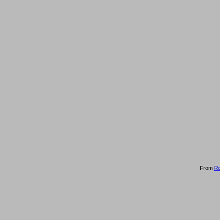
From
R