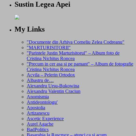
Sustin Legea Apei
My Links
"Documente din Arhiva Corneliu Zelea Codreanu"
"MARTURISITORII"
"Parintele Justin Marturisitorul" – Album foto de
Cristina Nichitus Roncea
"Precum in cer asa si pe pamant" – Album de fotografie
Cristina Nichitus Roncea
Acvila – Pelerin Ortodox
Albastru de…
Alexandru Ursu-Bukowina
Alexandru Valentin Craciun
Anomismia
Antideontologu'
Apostolia
Artizanescu
Ascetic Experience
Aurel Agache
BadPolitics
Basarabia la Rascruce – atunci ca si acum