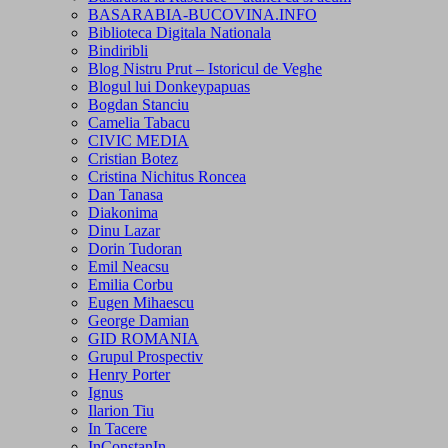
BASARABIA-BUCOVINA.INFO
Biblioteca Digitala Nationala
Bindiribli
Blog Nistru Prut – Istoricul de Veghe
Blogul lui Donkeypapuas
Bogdan Stanciu
Camelia Tabacu
CIVIC MEDIA
Cristian Botez
Cristina Nichitus Roncea
Dan Tanasa
Diakonima
Dinu Lazar
Dorin Tudoran
Emil Neacsu
Emilia Corbu
Eugen Mihaescu
George Damian
GID ROMANIA
Grupul Prospectiv
Henry Porter
Ignus
Ilarion Tiu
In Tacere
InConstanIn