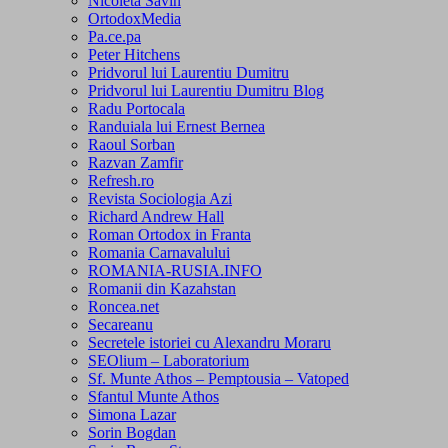
Nicoleta Savin
OrtodoxMedia
Pa.ce.pa
Peter Hitchens
Pridvorul lui Laurentiu Dumitru
Pridvorul lui Laurentiu Dumitru Blog
Radu Portocala
Randuiala lui Ernest Bernea
Raoul Sorban
Razvan Zamfir
Refresh.ro
Revista Sociologia Azi
Richard Andrew Hall
Roman Ortodox in Franta
Romania Carnavalului
ROMANIA-RUSIA.INFO
Romanii din Kazahstan
Roncea.net
Secareanu
Secretele istoriei cu Alexandru Moraru
SEOlium – Laboratorium
Sf. Munte Athos – Pemptousia – Vatoped
Sfantul Munte Athos
Simona Lazar
Sorin Bogdan