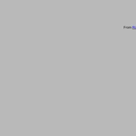
From
R