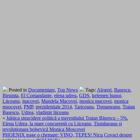
Posted in
Documentare
,
Top News
Tags:
Alegeri
,
Basescu
,
Biruinta
,
El Comandante
,
elena udrea
,
GDS
,
kelemen hunor
,
Liiceanu
,
macovei
,
Mandela Macovei
,
monica macovei
,
monica
msocovei
,
PMP
,
prezidentiale 2014
,
Tariceanu
,
Tismaneanu
,
Traian
Basescu
,
Udrea
,
vladimir liiceanu
«
Jalnica sinucidere politică a travestitului Traian Băsescu – 5%.
Elena Udrea, la mare concurenţă cu Liiceanu, Tismăneanu şi
revoluţionara bolşevică Monica Moscovei
PHOENIX trage o chemare: VINO, ŢEPEŞ! Nicu Covaci despre