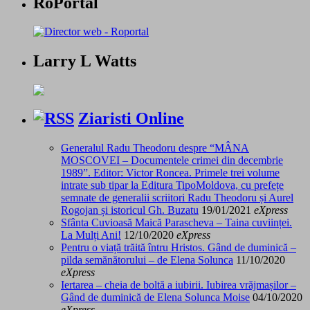
RoPortal
Larry L Watts
Ziaristi Online
Generalul Radu Theodoru despre “MÂNA
MOSCOVEI – Documentele crimei din decembrie
1989”. Editor: Victor Roncea. Primele trei volume
intrate sub tipar la Editura TipoMoldova, cu prefețe
semnate de generalii scriitori Radu Theodoru și Aurel
Rogojan și istoricul Gh. Buzatu
19/01/2021
eXpress
Sfânta Cuvioasă Maică Parascheva – Taina cuviinței.
La Mulți Ani!
12/10/2020
eXpress
Pentru o viață trăită întru Hristos. Gând de duminică –
pilda semănătorului – de Elena Solunca
11/10/2020
eXpress
Iertarea – cheia de boltă a iubirii. Iubirea vrăjmașilor –
Gând de duminică de Elena Solunca Moise
04/10/2020
eXpress