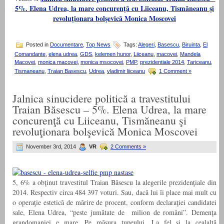
5%. Elena Udrea, la mare concurenţă cu Liiceanu, Tismăneanu şi
revoluţionara bolşevică Monica Moscovei
Posted in
Documentare
,
Top News
Tags:
Alegeri
,
Basescu
,
Biruinta
,
El
Comandante
,
elena udrea
,
GDS
,
kelemen hunor
,
Liiceanu
,
macovei
,
Mandela
Macovei
,
monica macovei
,
monica msocovei
,
PMP
,
prezidentiale 2014
,
Tariceanu
,
Tismaneanu
,
Traian Basescu
,
Udrea
,
vladimir liiceanu
1 Comment »
Jalnica sinucidere politică a travestitului
Traian Băsescu – 5%. Elena Udrea, la mare
concurenţă cu Liiceanu, Tismăneanu şi
revoluţionara bolşevică Monica Moscovei
November 3rd, 2014
VR
2 Comments »
5, 6% a obţinut travestitul Traian Băsescu la alegerile prezidenţiale din
2014. Respectiv circa 484 397 voturi. Sau, dacă lui îi place mai mult cu
o operaţie estetică de mărire de procent, conform declaraţiei candidatei
sale, Elena Udrea, “peste jumătate de milion de români”. Demenţa
grandomaniei e mare. Pe măsura tupeului. La fel şi la cealaltă