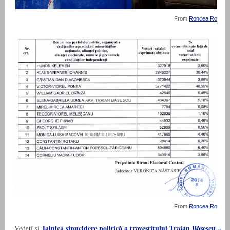
From
Roncea Ro
From
Roncea Ro
Jalnica sinucidere politică a travestitului Traian Băsescu –
Vedeti si