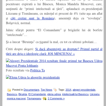
pocnitoare expirată a lui Băsescu, Monica Mandela Moscovei, care,
susţinută de “primii intelectuali ai ţării”, aplaudacii ex-prezidenţiali
Liiceanu şi Tismăneanu, cu măreţul ei procent de 4% (uite-aşa am aflat
şi
câţi cretini sunt în România
), ameninţă deja cu “revoluţia”.
Bolşevică, normal.
Jalnic sfârşit pentru “El Comandante” şi brigăzile lui de borfete
“intelectuale”…
Şi-a înecat “Biruinţa” ca ţiganul la mal, cu tot cu ultimii şobolani…
Cititi despre alegeri:
Şi dacă absenteiştii au dreptate? Primul partid al
ţării are deja o ideologie clară: JOS MINCIUNA! »
Foto rezultate via
Politica Ta
Posted in
Documentare
,
Top News
Tags:
2014
,
alegeri prezidentiale
,
Basescu
,
Biruinta
,
El Comandante
,
elena udrea
,
intelectualii lui Basescu
,
Liiceanu
,
monica macovei
,
Tismaneanu
2 Comments »