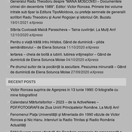
Generalul Radu Theodoru despre “MÂNA MOSCOVEI – Documentele
crimei din decembrie 1989”. Editor: Victor Roncea. Primele trei volume
intrate sub tipar la Editura TipoMoldova, cu prefețe semnate de generalii
scriitori Radu Theodoru și Aurel Rogojan și istoricul Gh. Buzatu
19/01/2021
eXpress
Sfânta Cuvioasă Maică Parascheva – Taina cuviinței. La Mulți Ani!
12/10/2020
eXpress
Pentru o viață trăită întru Hristos. Gând de duminică – pilda
semănătorului – de Elena Solunca
11/10/2020
eXpress
Iertarea – cheia de boltă a iubirii. Iubirea vrăjmașilor – Gând de
duminică de Elena Solunca Moise
04/10/2020
eXpress
Pe drumul suitor de la pocăință la ascultare. Pescuirea minunată – Gând
de duminică de Elena Solunca Moise
27/09/2020
eXpress
RECENT POSTS
Victor Roncea suprins de Agerpres în 13 iunie 1990: O fotografie cu
mine fotografiind
Calendarul Mărturisitorilor – 2023 – de la ActiveNews –
PDF/FOTOGRAFII de Ziua Unirii Principatelor Române. La Mulți Ani!
Fenomenul Piața Universității și Mineriada din 1990 văzute de Victor
Roncea și Nic Hanu. Interviuri la Radio Trinitas și Radio România
Actualități
BANI Guvern presa vândută din România campania de propagandă a