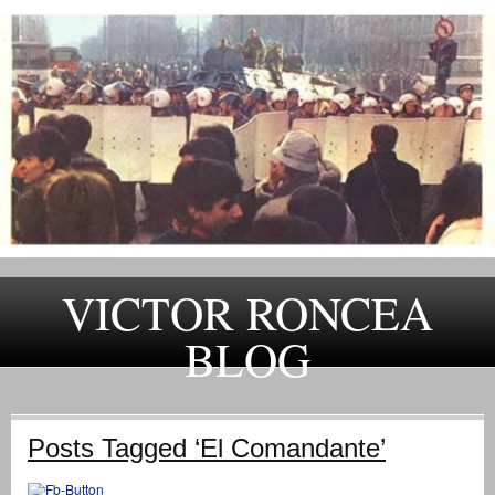
VICTOR RONCEA
BLOG
„ADEVARUL RAMANE, ORICARE AR FI SOARTA SLUJITORILOR SAI" – GH. I. B.
Posts Tagged ‘El Comandante’