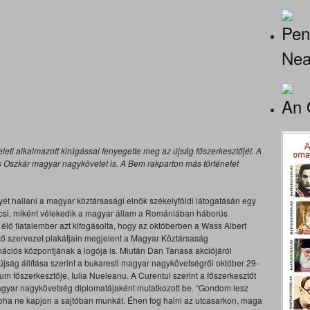
Pen
Nea
An 
leti alkalmazott kirúgással fenyegette meg az újság főszerkesztőjét. A
s Oszkár magyar nagykövetet is. A Bem rakparton más történetet
ét hallani a magyar köztársasági elnök székelyföldi látogatásán egy
ncsi, miként vélekedik a magyar állam a Romániában háborús
élő fiatalember azt kifogásolta, hogy az októberben a Wass Albert
ő szervezet plakátjain megjelent a Magyar Köztársaság
ációs központjának a logója is. Miután Dan Tanasa akciójáról
jság állítása szerint a bukaresti magyar nagykövetségről október 29-
um főszerkesztője, Iulia Nueleanu. A Curentul szerint a főszerkesztőt
 magyar nagykövetség diplomatájaként mutatkozott be. “Gondom lesz
y soha ne kapjon a sajtóban munkát. Éhen fog halni az utcasarkon, maga