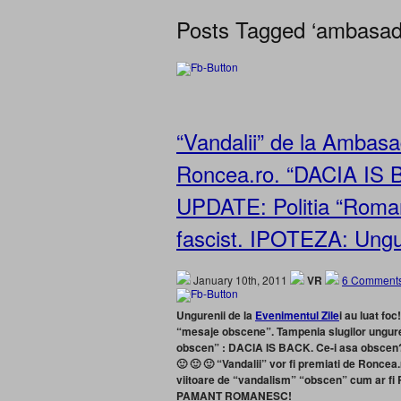
Posts Tagged ‘ambasada
“Vandalii” de la Ambasad
Roncea.ro. “DACIA IS B
UPDATE: Politia “Roman
fascist. IPOTEZA: Ungur
January 10th, 2011
VR
6 Comments
Ungurenii de la
Evenimentul Zile
i au luat f
“mesaje obscene”. Tampenia slugilor unguren
obscen” : DACIA IS BACK. Ce-i asa obscen? 
🙂 🙂 🙂 “Vandalii” vor fi premiati de Roncea.
viitoare de “vandalism” “obscen” cum a
PAMANT ROMANESC!