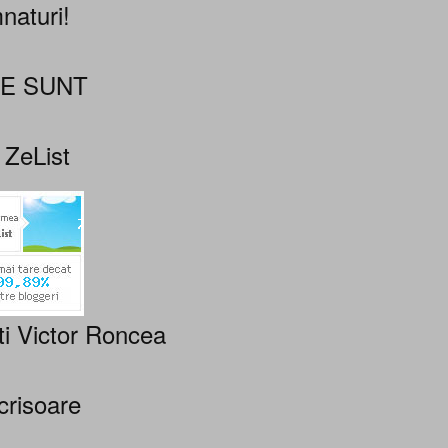
naturi!
NE SUNT
 ZeList
ti Victor Roncea
crisoare