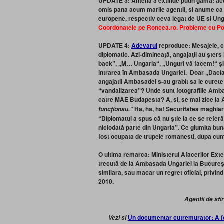
UPDATE 3: Antena 3 extinde putin gama: acu
omis pana acum marile agentii, si anume ca a
europene, respectiv ceva legat de UE si Unga
Coordonatele pe Roncea.ro. Probleme cu P
UPDATE 4:
Adevarul
reproduce: Mesajele, ci
diplomatic. Azi-dimineaţă, angajaţii au şters 
back”, „M… Ungaria“, „Unguri vă facem!“ şi c
intrarea în Ambasada Ungariei. Doar „Dacia 
angajatii Ambasadei s-au grabit sa le cure
“vandalizarea”? Unde sunt fotografiile Ambasa
catre MAE Budapesta? A, si, se mai zice la
Ha, ha, ha! Securitatea maghiar
funcţionau.”
“Diplomatul a spus că nu ştie la ce se referă
niciodată parte din Ungaria”. Ce glumita bu
fost ocupata de trupele romanesti, dupa cu
O ultima remarca: Ministerul Afacerilor Ex
trecută de la Ambasada Ungariei la Bucureşt
similara, sau macar un regret oficial, priv
2010.
Agentii de sti
Un documentar cutremurator: A fost
Vezi si