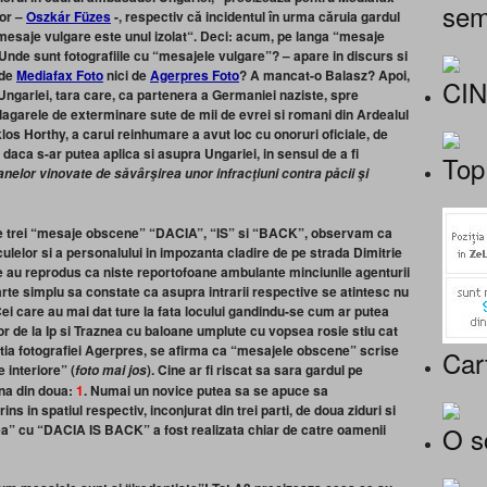
sem
dor –
Oszkár Füzes
-, respectiv că
incidentul în urma căruia gardul
mesaje vulgare este unul izolat
“. Deci: acum, pe langa “mesaje
Unde sunt fotografiile cu “mesajele vulgare”? – apare in discurs si
 de
Mediafax Foto
nici de
Agerpres Foto
? A mancat-o Balasz? Apoi,
CI
 Ungariei, tara care, ca partenera a Germaniei naziste, spre
lagarele de exterminare sute de mii de evrei si romani din Ardealul
klos Horthy, a carui reinhumare a avut loc cu onoruri oficiale, de
daca s-ar putea aplica si asupra Ungariei, in sensul de a fi
Top
elor vinovate de săvârşirea unor infracţiuni contra păcii şi
cele trei “mesaje obscene” “DACIA”, “IS” si “BACK”, observam ca
culelor si a personalului in impozanta cladire de pe strada Dimitrie
are au reprodus ca niste reportofoane ambulante minciunile agenturii
arte simplu sa constate ca asupra intrarii respective se atintesc nu
i care au mai dat ture la fata locului gandindu-se cum ar putea
de la Ip si Traznea cu baloane umplute cu vopsea rosie stiu cat
icatia fotografiei Agerpres, se afirma ca “mesajele obscene” scrise
Car
le interiore”
(
)
. Cine ar fi riscat sa sara gardul pe
foto mai jos
na din doua:
1
. Numai un novice putea sa se apuce sa
ins in spatiul respectiv, inconjurat din trei parti, de doua ziduri si
O s
ea” cu “DACIA IS BACK” a fost realizata chiar de catre oamenii