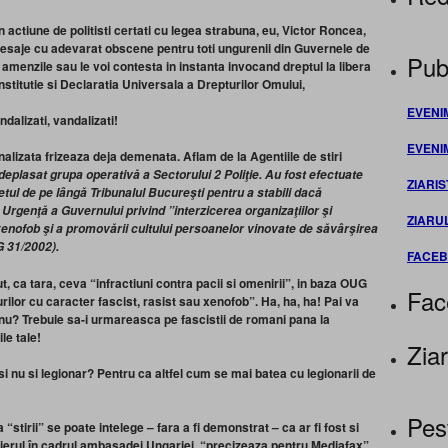
 in actiune de politisti certati cu legea strabuna, eu, Victor Roncea,
mesaje cu adevarat obscene pentru toti ungurenii din Guvernele de
Publ
 amenzile sau le voi contesta in instanta invocand dreptul la libera
nstitutie si Declaratia Universala a Drepturilor Omului,
EVENI
ndalizati, vandalizati!
EVENI
alizata frizeaza deja demenata. Aflam de la Agentiile de stiri
 deplasat grupa operativă a Sectorului 2 Poliţie. Au fost efectuate
ZIARIS
tul de pe lângă Tribunalul Bucureşti pentru a stabili dacă
Urgenţă a Guvernului privind ”interzicerea organizaţiilor şi
ZIARU
 xenofob şi a promovării cultului persoanelor vinovate de săvârşirea
G 31/2002).
FACE
, ca tara, ceva “infractiuni contra pacii si omenirii”, in baza OUG
Fac
urilor cu caracter fascist, rasist sau xenofob”. Ha, ha, ha! Pai va
u? Trebuie sa-i urmareasca pe fascistii de romani pana la
le tale!
Ziar
si nu si legionar? Pentru ca altfel cum se mai batea cu legionarii de
Pes
tirii” se poate intelege – fara a fi demonstrat – ca ar fi fost si
lierul în cadrul ambasadei Ungariei, “precizeaza pentru Mediafax”