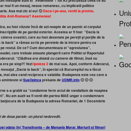
m mesajele sunt si “iredentiste”! Tot A3 precizeaza ceea ce au
r mai fi un mesaj, neaos romanesc, cu implicatii politice
Uniu
ria. Asa mai zic si eu! 🙂
Daca-i pe-asa, veniti la premiu.
olitia Anti-Romana? Asemenea!
Prof
ca, au fost văzute încă de azi-noapte de un paznic al corpului
inscripţiile de pe gardul exterior. Acestea ar fi fost “Dacia is
âteva svastici, care au fost desenate pe pereţii şi porţile de la
Pen
is back“ a rămas scris pe peretele de la intrare pentru ca
te pe restul. De ce? Cum documenteaza ei “agresiunea”,
dei, care trebuie atasate plangerii catre Politiei si Raportului
 Adevarul:
“Clădirea era dotată cu camere de filmat, însă nu
Goo
a era pe stop?! Vezi
Ipoteza 2
de mai sus. Apoi, conform Adevarul,
 mesajul „Dacia is back“, în special că Bucureştiul nu a făcut
na, mai ales cand reciproca e valabila: Budapesta este cea care a
m aminteste si
SusOpinca
preluata de
UDMR.info
🙂 🙂 🙂
terne s-a grabit sa “condamne ferm actul de vandalism de noaptea
i”. Nu am auzit sa fi venit din partea MAE ungar o condamnare
ind batjocura de la Budapesta la adresa Romaniei, de 1 Decembrie
ri de doua parale: un plural nedovedit.
 odata (in) Transilvania – de Manuela Morar. Marturii si filmari