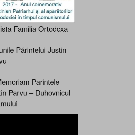
ista Familia Ortodoxa
nile Părintelui Justin
vu
Memoriam Parintele
tin Parvu – Duhovnicul
mului