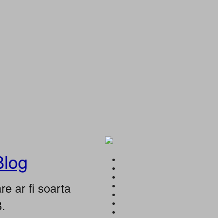
Blog
e ar fi soarta
B.