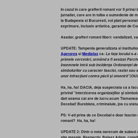
In cazul in care grafferii romani vor fi prinsi
jurnalist, care are in tolba o sumedenie de 
la Budapesta si Bucuresti, voi plati personal
exprimare, inclusiv artistica, garantat de Co
Asadar, grafferi romani liberi: vandalizati, va
UPDATE: Tampenia generalizata si institution
Agerpres
si
Mediafax
ca:
La faţa locului s-a
primele cercetări, urmând a fi sesizat Parche
însemnele intră sub incidenţa Ordonanţei de 
simbolurilor cu caracter fascist, rasist sau
unor infracţiuni contra păcii şi omenirii”(OU
Ha, ha, ha! DACIA, deja suspectata ca a facut
privind ”interzicerea organizaţiilor şi simbol
dati seama cat are de lucru acum Tismanean
Decebal!
Burebista, criminalule, jos cu statui
PS: V-ati prins de ce Decebal e doar fascist 
romani? Ha, ha, ha!
UPDATE 2: Dintr-o nota oarecum de subsol a “s
alte mesaje. Respectiv,
Balasz Adam,
consi