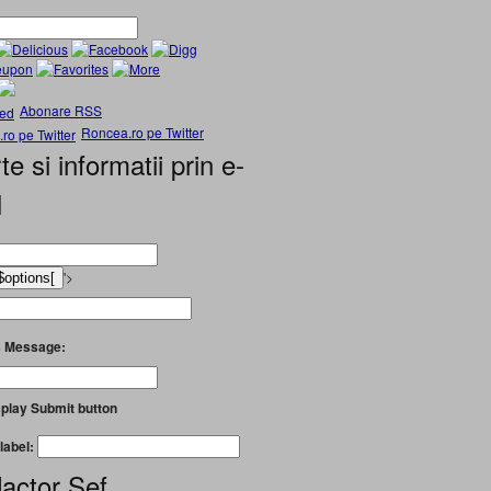
Abonare RSS
Roncea.ro pe Twitter
te si informatii prin e-
l
'>
 Message:
play Submit button
label:
actor Șef