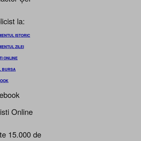
icist la:
MENTUL ISTORIC
MENTUL ZILEI
TI ONLINE
L BURSA
BOOK
ebook
isti Online
te 15.000 de