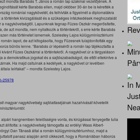
t ezt mondta Barabás T. János a román lap szakmai vezetőjének. A
gindítását kérte Barabás ellen, majd október 30-án be is kérették a
szág romániai nagykövetét, és felhívták a figyelmét a diplomatákra
 a történtek kivizsgálását és a szükséges intézkedések meghozatalát
vár a nagykövetségtől. Lapunknak tegnap Füzes Oszkár megerősítette,
Rev
 de azt mondta, nem nyilatkozik a történtekről, s erre kérte Barabás
észen más történetet ismernek. Szelestey Lajos külügyminisztériumi
a román lapot, de azt kifogásolta, hogy Füzesnek tulajdonították egy
borús bűnös lenne. “Barabás úr lépéséről a román lap tájékoztatta a
Minu
 kívánt Füzes Oszkárral a történtekről. A nagykövet úr a tárgyaláson
a a demokratikus jogokat és a sajtószabadságot, de ettől eltekintve a
Pâr
szkárnak. Ha majd csitulnak a kedélyek, a nagykövet úr levélben
 általa leírtakat” – mondta Szelestey Lajos.
at=25978
In 
Jus
sti magyar nagykövetség sajtóattaséjának hazahívását követelik
Nea
inisztériumtól.
 alpári hangnemben felelősségre vonta, és kirúgással fenyegette Iulia
zt állította: a nagykövetség támogatta az erdélyi Wass Albert-
örgyi Dan Tănasă által a román külügyminisztériumhoz, majd a
juttatott panasz alapján arról cikkezett, hogy a Romániában háborús