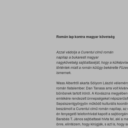
Román lap kontra magyar követség
Azzal vádolja a Curentul című román
napilap a bukaresti magyar
nagykövetség sajtóattaséját, hogy a külképvise
történtek miatt a román külügy bekérette Füze
ismernek.
Wass Albertről akarta Sólyom László vélemény
román fiatalember. Dan Tanasa arra volt kívá
bűnösnek tartott íróról. A Kovászna megyében 
emlékére rendezett ünnepségeket népszerűsít
Sepsiszentgyörgyön működő kulturális koordin
beszámolt a Curentul című román napilap, az ú
én fenyegető telefonhívást kapott a sajtóorgán
Barabás T. János sajtóattasé hívta fel, aki a
önre, elintézem, hogy kirúgják, s azt is, hog