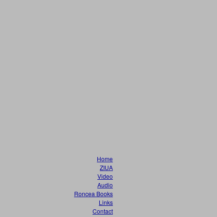
Home
ZIUA
Video
Audio
Roncea Books
Links
Contact