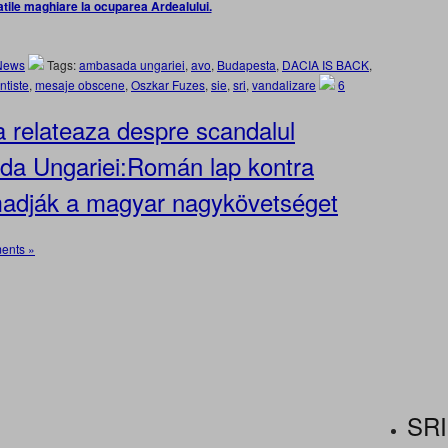
atile maghiare la ocuparea Ardealului.
News
Tags:
ambasada ungariei
,
avo
,
Budapesta
,
DACIA IS BACK
,
ntiste
,
mesaje obscene
,
Oszkar Fuzes
,
sie
,
sri
,
vandalizare
6
a relateaza despre scandalul
a Ungariei:Román lap kontra
adják a magyar nagykövetséget
ents »
SRI