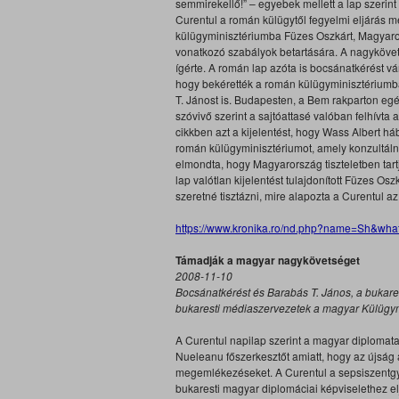
semmirekellő!” – egyebek mellett a lap szerin
Curentul a román külügytől fegyelmi eljárás me
külügyminisztériumba Füzes Oszkárt, Magyaror
vonatkozó szabályok betartására. A nagykövet
ígérte. A román lap azóta is bocsánatkérést 
hogy bekérették a román külügyminisztériumba,
T. Jánost is. Budapesten, a Bem rakparton eg
szóvivő szerint a sajtóattasé valóban felhívta 
cikkben azt a kijelentést, hogy Wass Albert há
román külügyminisztériumot, amely konzultálni
elmondta, hogy Magyarország tiszteletben tartj
lap valótlan kijelentést tulajdonított Füzes O
szeretné tisztázni, mire alapozta a Curentul az
https://www.kronika.ro/nd.php?name=Sh&wh
Támadják a magyar nagykövetséget
2008-11-10
Bocsánatkérést és Barabás T. János, a bukare
bukaresti médiaszervezetek a magyar Külügym
A Curentul napilap szerint a magyar diplomata
Nueleanu főszerkesztőt amiatt, hogy az újság a
megemlékezéseket. A Curentul a sepsiszentgy
bukaresti magyar diplomáciai képviselethez el