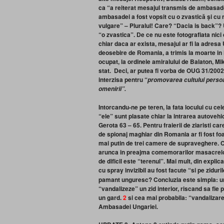
ca “a reiterat mesajul transmis de ambasa
ambasadei a fost vopsit cu o zvastică şi cu 
vulgare” – Pluralul! Care? “Dacia is back”? 
“o zvastica”. De ce nu este fotografiata nici
chiar daca ar exista, mesajul ar fi la adresa
deosebire de Romania, a trimis la moarte in 
ocupat, la ordinele amiralului de Balaton, Mi
stat. Deci, ar putea fi vorba de OUG 31/2002 
interzisa pentru “
promovarea cultului persoan
omenirii”.
Intorcandu-ne pe teren, la fata locului cu 
“ele” sunt plasate chiar la intrarea autovehi
Gerota 63 – 65. Pentru fraierii de ziaristi c
de spionaj maghiar din Romania ar fi fost fo
mai putin de trei camere de supraveghere. Ce
arunca in preajma comemorarilor masacrelor 
de dificil este “terenul”. Mai mult, din expl
cu spray invizibil au fost facute “si pe ziduri
pamant unguresc? Concluzia este simpla: u
“vandalizeze” un zid interior, riscand sa fie pr
un gard.
2
si cea mai probabila: “vandalizar
Ambasadei Ungariei.