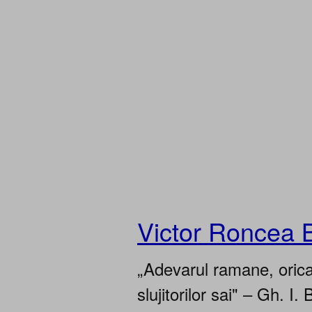
Victor Roncea 
„Adevarul ramane, oricar
slujitorilor sai" – Gh. I. 