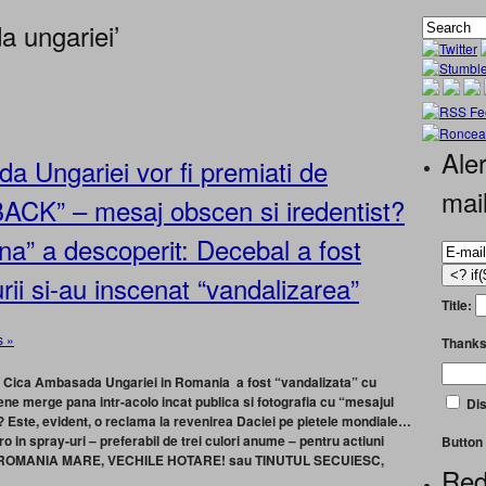
 ungariei’
Aler
a Ungariei vor fi premiati de
mai
ACK” – mesaj obscen si iredentist?
a” a descoperit: Decebal a fost
ii si-au inscenat “vandalizarea”
Title:
 »
Thanks
oc! Cica Ambasada Ungariei in Romania a fost “vandalizata” cu
e merge pana intr-acolo incat publica si fotografia cu “mesajul
Dis
Este, evident, o reclama la revenirea Daciei pe pietele mondiale…
ro in spray-uri – preferabil de trei culori anume – pentru actiuni
Button 
r fi ROMANIA MARE, VECHILE HOTARE! sau TINUTUL SECUIESC,
Red