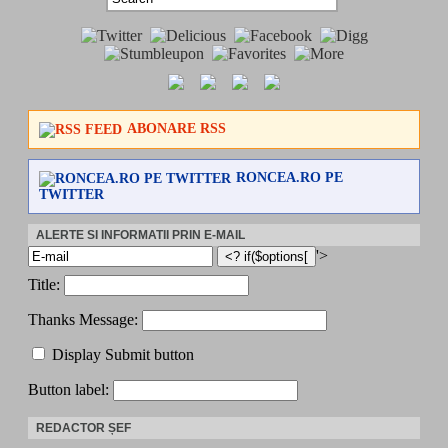
ABONARE RSS
RONCEA.RO PE
TWITTER
ALERTE SI INFORMATII PRIN E-MAIL
'>
Title:
Thanks Message:
Display Submit button
Button label:
REDACTOR ȘEF