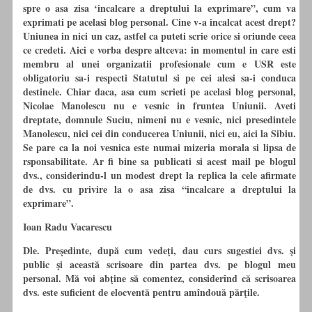
spre o asa zisa ‘incalcare a dreptului la exprimare”, cum va
exprimati pe acelasi blog personal. Cine v-a incalcat acest drept?
Uniunea in nici un caz, astfel ca puteti scrie orice si oriunde ceea
ce credeti. Aici e vorba despre altceva: in momentul in care esti
membru al unei organizatii profesionale cum e USR este
obligatoriu sa-i respecti Statutul si pe cei alesi sa-i conduca
destinele. Chiar daca, asa cum scrieti pe acelasi blog personal,
Nicolae Manolescu nu e vesnic in fruntea Uniunii. Aveti
dreptate, domnule Suciu, nimeni nu e vesnic, nici presedintele
Manolescu, nici cei din conducerea Uniunii, nici eu, aici la Sibiu.
Se pare ca la noi vesnica este numai mizeria morala si lipsa de
rsponsabilitate. Ar fi bine sa publicati si acest mail pe blogul
dvs., considerindu-l un modest drept la replica la cele afirmate
de dvs. cu privire la o asa zisa “incalcare a dreptului la
exprimare”.
Ioan Radu Vacarescu
Dle. Preşedinte, după cum vedeţi, dau curs sugestiei dvs. şi
public şi această scrisoare din partea dvs. pe blogul meu
personal. Mă voi abţine să comentez, considerînd că scrisoarea
dvs. este suficient de elocventă pentru amîndouă părţile.