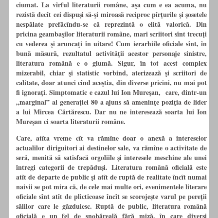
ciumat. La vîrful literaturii române, aşa cum e ea acuma, nu
rezistă decît cei dispuşi să-şi miroasă reciproc pîrţurile şi şosetele
nespălate prefăcîndu-se că reprezintă o elită valorică. Din
pricina geambaşilor literaturii române, mari scriitori sînt trecuţi
cu vederea şi aruncaţi în uitare! Cum ierarhiile oficiale sînt, în
bună măsură, rezultatul activităţii acestor personaje sinistre,
literatura română e o glumă. Sigur, în tot acest complex
mizerabil, chiar şi statistic vorbind, aterizează şi scriitori de
calitate, doar atunci cînd aceştia, din diverse pricini, nu mai pot
fi ignoraţi. Simptomatic e cazul lui Ion Mureşan, care, dintr-un
„marginal” al generaţiei 80 a ajuns să ameninţe poziţia de lider
a lui Mircea Cărtărescu. Dar nu ne interesează soarta lui Ion
Mureşan ci soarta literaturii române.
Care, atîta vreme cît va rămîne doar o anexă a intereselor
actualilor diriguitori ai destinelor sale, va rămîne o activitate de
seră, menită să satisfacă orgoliile şi interesele meschine ale unei
întregi categorii de trepăduşi. Literatura română oficială este
atît de departe de public şi atît de ruptă de realitate încît numai
naivii se pot mira că, de cele mai multe ori, evenimentele literare
oficiale sînt atît de plicticoase încît se scorojeşte varul pe pereţii
sălilor care le găzduiesc. Ruptă de public, literatura română
oficială e un fel de snobăreală fără miză, în care diverşi