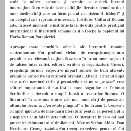
reală la adresa acestuia şi permite o carieră literară
internaţională cu voie de la oficialităţile literaturii române doar
unor mediocrităţi care au făcut pactul cu „sistemul ticăloşit” şi
au acceptat să-i reprezinte interesele. Institutul Cultural Român
este, în acest moment, o instituţie la fel de utilă pentru prestigiul
internaţional al literaturii române ca şi o frecţie la papionul lui
Horia-Roman Patapievici.
Aproape toate ierarhiile oficiale ale literaturii române
contemporane sînt profund viciate de corupţie,majoritatea
premiilor cu relevanţă naţională se dau în urma unor negocieri
de talcioc între critici, editori, scriitori şi organizatori. Uneori,
preşedinţii juriilor respective împart sumele de bani aferente
premiilor respective cu scriitorii premiaţi. Alteori, criteriul după
care se fac nominalizările şi premierile e să nu se „supere” vreo
editură importantă că n-a fost la masa bogaţilor iar Uniunea
Scriitorilor a devenit o simplă bursă a trocurilor literare. O
literatură în care una dintre cele mai bune cărţi de poezie ale
ultimului deceniu, „Aerostate plîngînd” a lui Traian T. Coşovei e
complet ignorată de mai-marii literaturii pentru că personajul le
e neplăcut e un fals în acte publice. O literatură în care cei mai
puternici debutanţi ai ultimilor ani, Marius Ştefan Aldea, Dan
Herciu sau George Asztalos sînt trecuţi cu vederea pentru că sînt