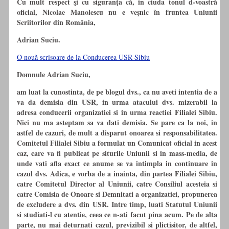
Cu mult respect şi cu siguranţa că, în ciuda tonul d-voastră
oficial, Nicolae Manolescu nu e veşnic în fruntea Uniunii
Scriitorilor din România,
Adrian Suciu.
O nouă scrisoare de la Conducerea USR Sibiu
Domnule Adrian Suciu,
am luat la cunostinta, de pe blogul dvs., ca nu aveti intentia de a
va da demisia din USR, in urma atacului dvs. mizerabil la
adresa conducerii organizatiei si in urma reactiei Filialei Sibiu.
Nici nu ma asteptam sa va dati demisia. Se pare ca la noi, in
astfel de cazuri, de mult a disparut onoarea si responsabilitatea.
Comitetul Filialei Sibiu a formulat un Comunicat oficial in acest
caz, care va fi publicat pe siturile Uniunii si in mass-media, de
unde vati afla exact ce anume se va intimpla in continuare in
cazul dvs. Adica, e vorba de a inainta, din partea Filialei Sibiu,
catre Comitetul Director al Uniunii, catre Consiliul acesteia si
catre Comisia de Onoare si Demnitati a organizatiei, propunerea
de excludere a dvs. din USR. Intre timp, luati Statutul Uniunii
si studiati-l cu atentie, ceea ce n-ati facut pina acum. Pe de alta
parte, nu mai deturnati cazul, previzibil si plictisitor, de altfel,