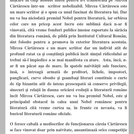
Cărtărescu într-un scriitor nobelizabil. Mircea Cărtărescu este
un mare scriitor şi o spun ca unul fascinat de literatura lui. Dar
nu va lua niciodată premiul Nobel pentru literatură, iar orbirea
celor care nu pricep acest lucru este sublimă dacă n-ar fi
vinovată, cîtă vreme fonduri publice imense raportate la sărăcia
din literatura română, de pildă prin Institutul Cultural Român,
sînt folosite pentru a promova în exterior literatura acestuia.
Mircea Cărtărescu e un mare scriitor dar un individ atît de
profund ratat ca şi conştiinţă publică încît simţul ridicolului ar
trebui să-l împiedice a se mai manifesta ca atare. Asta, încă, n-
ar fi un păcat aşa de mare. În spatele naivităţii sale funciare,
însă, o întreagă armată de profitori, lichele, impostori,
panglicari, curve obosite şi geambaşi literari constituie o curte
de tip bizantin atît de intens preocupată să conserve privilegii,
sinecuri şi relaţii în dauna oricărei evoluţii a literaturii române
încît Mircea Cărtărescu, care nu va lua premiul Nobel, este şi
principalul obstacol în calea unui Nobel românesc pentru
literatură cîtă vreme curtea sa, în frunte cu nevasta, va fi
buricul literaturii române oficiale.
O feroce cabală a mediocrilor de funcţionarea căreia Cărtărescu
se face vinovat doar prin naivitate, aneantizează orice competiţie