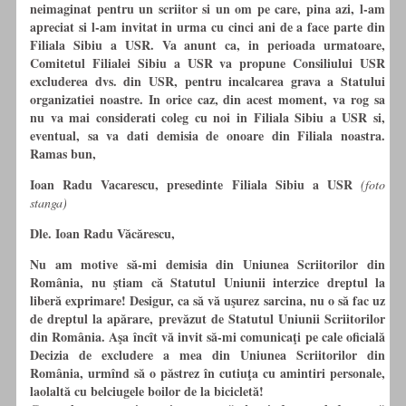
neimaginat pentru un scriitor si un om pe care, pina azi, l-am
apreciat si l-am invitat in urma cu cinci ani de a face parte din
Filiala Sibiu a USR. Va anunt ca, in perioada urmatoare,
Comitetul Filialei Sibiu a USR va propune Consiliului USR
excluderea dvs. din USR, pentru incalcarea grava a Statului
organizatiei noastre. In orice caz, din acest moment, va rog sa
nu va mai considerati coleg cu noi in Filiala Sibiu a USR si,
eventual, sa va dati demisia de onoare din Filiala noastra.
Ramas bun,
Ioan Radu Vacarescu, presedinte Filiala Sibiu a USR
(foto
stanga)
Dle. Ioan Radu Văcărescu,
Nu am motive să-mi demisia din Uniunea Scriitorilor din
România, nu ştiam că Statutul Uniunii interzice dreptul la
liberă exprimare! Desigur, ca să vă uşurez sarcina, nu o să fac uz
de dreptul la apărare, prevăzut de Statutul Uniunii Scriitorilor
din România. Aşa încît vă invit să-mi comunicaţi pe cale oficială
Decizia de excludere a mea din Uniunea Scriitorilor din
România, urmînd să o păstrez în cutiuţa cu amintiri personale,
laolaltă cu belciugele boilor de la bicicletă!