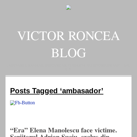
VICTOR RONCEA
BLOG
„ADEVARUL RAMANE, ORICARE AR FI SOARTA SLUJITORILOR SAI" – GH.
I. B.
Posts Tagged ‘ambasador’
“Era” Elena Manolescu face victime.
Scriitorul Adrian Suciu, exclus din