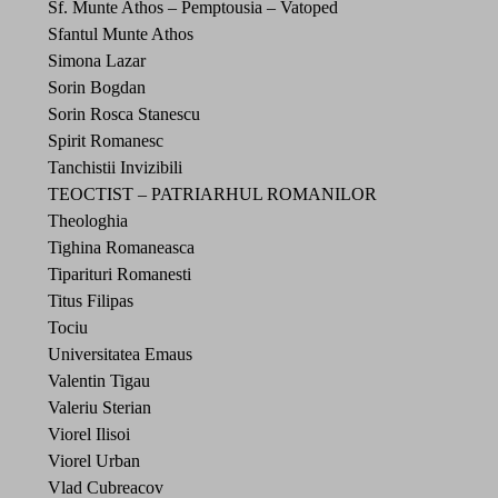
Sf. Munte Athos – Pemptousia – Vatoped
Sfantul Munte Athos
Simona Lazar
Sorin Bogdan
Sorin Rosca Stanescu
Spirit Romanesc
Tanchistii Invizibili
TEOCTIST – PATRIARHUL ROMANILOR
Theologhia
Tighina Romaneasca
Tiparituri Romanesti
Titus Filipas
Tociu
Universitatea Emaus
Valentin Tigau
Valeriu Sterian
Viorel Ilisoi
Viorel Urban
Vlad Cubreacov