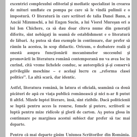
excentrici complexului editorial şi mediatic specializat în crearea
de mituri umflate cu pompa pe care să le vîndă pulimii e o
impostură. O literatură în care scriitori de talia Danei Banu, a
Ancăi Mizumschi, a lui Eugen Suciu, a lui Viorel Mureşan ori a
lui Ion Chichere, ca să dau doar cîteva nume din generaţii
diferite, sînt nebăgaţi în seamă de establishment e o literatură
de lăbari. Aş putea să dau exemple în continuare, dar prefer să
rămîn la acestea, în scop didactic. Oricum, o dezbatere reală şi
onestă asupra funcţionării mecanismelor succesului şi
promovării în literatura română contemporană nu va avea loc în
curînd, cîtă vreme lichelele conduc, se autoreplică şi-şi conservă
privilegiile meschine – e acelaşi lucru cu „reforma clasei
politice”. La altă scară, dar identic.
Astfel, literatura română, în latura ei oficială, seamănă ca două
picături de apă cu viaţa publică românească şi nici n-ar fi putut
fi altfel. Mizele luptei literare, însă, sînt rizibile. Dacă politicienii
se luptă pentru acces la resurse, femele şi putere, scriitorii se
luptă pentru mize ridicole şi glorii de carton. Aş putea glosa în
continuare pe marginea acestui subiect dar prefer să tac mai
departe.
Pentru că mai departe găsim Uniunea Scriitorilor din România.