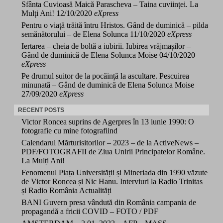
Sfânta Cuvioasă Maică Parascheva – Taina cuviinței. La
Mulți Ani!
12/10/2020
eXpress
Pentru o viață trăită întru Hristos. Gând de duminică – pilda
semănătorului – de Elena Solunca
11/10/2020
eXpress
Iertarea – cheia de boltă a iubirii. Iubirea vrăjmașilor –
Gând de duminică de Elena Solunca Moise
04/10/2020
eXpress
Pe drumul suitor de la pocăință la ascultare. Pescuirea
minunată – Gând de duminică de Elena Solunca Moise
27/09/2020
eXpress
RECENT POSTS
Victor Roncea suprins de Agerpres în 13 iunie 1990: O
fotografie cu mine fotografiind
Calendarul Mărturisitorilor – 2023 – de la ActiveNews –
PDF/FOTOGRAFII de Ziua Unirii Principatelor Române.
La Mulți Ani!
Fenomenul Piața Universității și Mineriada din 1990 văzute
de Victor Roncea și Nic Hanu. Interviuri la Radio Trinitas
și Radio România Actualități
BANI Guvern presa vândută din România campania de
propagandă a fricii COVID – FOTO / PDF