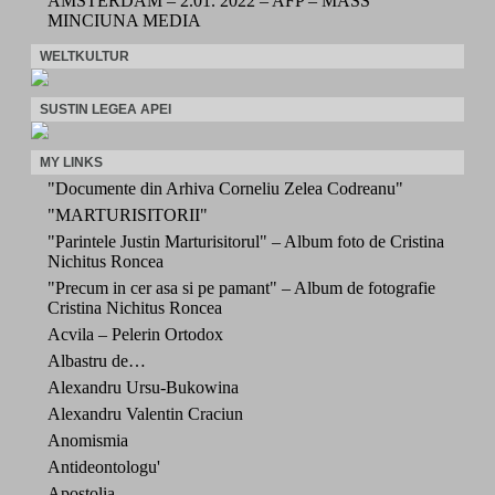
AMSTERDAM – 2.01. 2022 – AFP – MASS
MINCIUNA MEDIA
WELTKULTUR
SUSTIN LEGEA APEI
MY LINKS
"Documente din Arhiva Corneliu Zelea Codreanu"
"MARTURISITORII"
"Parintele Justin Marturisitorul" – Album foto de Cristina
Nichitus Roncea
"Precum in cer asa si pe pamant" – Album de fotografie
Cristina Nichitus Roncea
Acvila – Pelerin Ortodox
Albastru de…
Alexandru Ursu-Bukowina
Alexandru Valentin Craciun
Anomismia
Antideontologu'
Apostolia