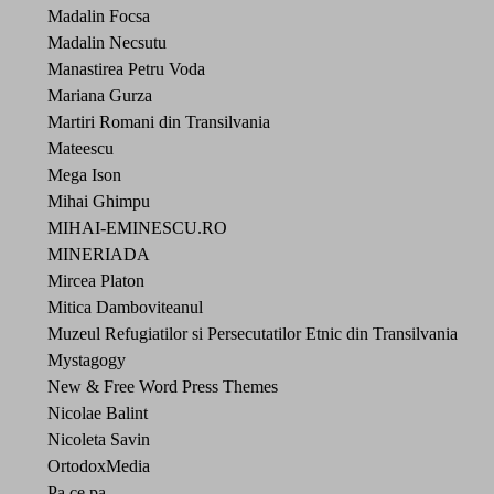
Madalin Focsa
Madalin Necsutu
Manastirea Petru Voda
Mariana Gurza
Martiri Romani din Transilvania
Mateescu
Mega Ison
Mihai Ghimpu
MIHAI-EMINESCU.RO
MINERIADA
Mircea Platon
Mitica Damboviteanul
Muzeul Refugiatilor si Persecutatilor Etnic din Transilvania
Mystagogy
New & Free Word Press Themes
Nicolae Balint
Nicoleta Savin
OrtodoxMedia
Pa.ce.pa