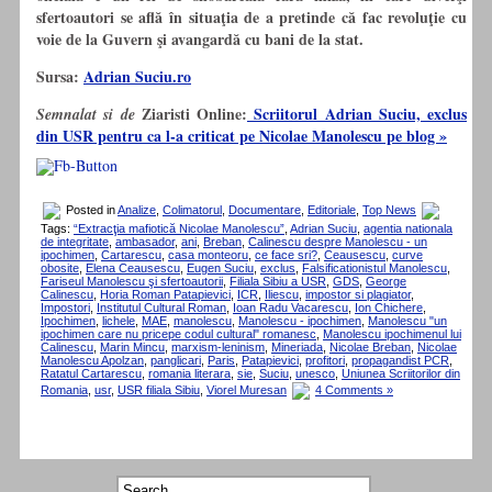
sfertoautori se află în situaţia de a pretinde că fac revoluţie cu
voie de la Guvern şi avangardă cu bani de la stat.
Sursa:
Adrian Suciu.ro
Ziaristi Online:
Scriitorul Adrian Suciu, exclus
Semnalat si de
din USR pentru ca l-a criticat pe Nicolae Manolescu pe blog »
Posted in
Analize
,
Colimatorul
,
Documentare
,
Editoriale
,
Top News
Tags:
“Extracţia mafiotică Nicolae Manolescu”
,
Adrian Suciu
,
agentia nationala
de integritate
,
ambasador
,
ani
,
Breban
,
Calinescu despre Manolescu - un
ipochimen
,
Cartarescu
,
casa monteoru
,
ce face sri?
,
Ceausescu
,
curve
obosite
,
Elena Ceausescu
,
Eugen Suciu
,
exclus
,
Falsificationistul Manolescu
,
Fariseul Manolescu şi sfertoautorii
,
Filiala Sibiu a USR
,
GDS
,
George
Calinescu
,
Horia Roman Patapievici
,
ICR
,
Iliescu
,
impostor si plagiator
,
Impostori
,
Institutul Cultural Roman
,
Ioan Radu Vacarescu
,
Ion Chichere
,
Ipochimen
,
lichele
,
MAE
,
manolescu
,
Manolescu - ipochimen
,
Manolescu "un
ipochimen care nu pricepe codul cultural" romanesc
,
Manolescu ipochimenul lui
Calinescu
,
Marin Mincu
,
marxism-leninism
,
Mineriada
,
Nicolae Breban
,
Nicolae
Manolescu Apolzan
,
panglicari
,
Paris
,
Patapievici
,
profitori
,
propagandist PCR
,
Ratatul Cartarescu
,
romania literara
,
sie
,
Suciu
,
unesco
,
Uniunea Scriitorilor din
Romania
,
usr
,
USR filiala Sibiu
,
Viorel Muresan
4 Comments »