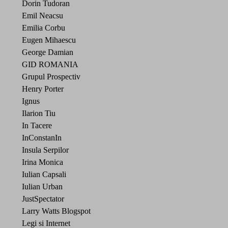
Dorin Tudoran
Emil Neacsu
Emilia Corbu
Eugen Mihaescu
George Damian
GID ROMANIA
Grupul Prospectiv
Henry Porter
Ignus
Ilarion Tiu
In Tacere
InConstanIn
Insula Serpilor
Irina Monica
Iulian Capsali
Iulian Urban
JustSpectator
Larry Watts Blogspot
Legi si Internet