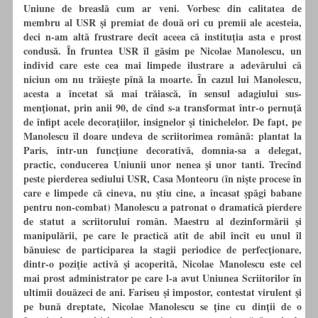
Uniune de breaslă cum ar veni. Vorbesc din calitatea de
membru al USR şi premiat de două ori cu premii ale acesteia,
deci n-am altă frustrare decît aceea că instituţia asta e prost
condusă. În fruntea USR îl găsim pe Nicolae Manolescu, un
individ care este cea mai limpede ilustrare a adevărului că
niciun om nu trăieşte pînă la moarte. În cazul lui Manolescu,
acesta a încetat să mai trăiască, în sensul adagiului sus-
menţionat, prin anii 90, de cînd s-a transformat într-o pernuţă
de înfipt acele decoraţiilor, insignelor şi tinichelelor. De fapt, pe
Manolescu îl doare undeva de scriitorimea română: plantat la
Paris, într-un funcţiune decorativă, domnia-sa a delegat,
practic, conducerea Uniunii unor nenea şi unor tanti. Trecînd
peste pierderea sediului USR, Casa Monteoru (în nişte procese în
care e limpede că cineva, nu ştiu cine, a încasat şpăgi babane
pentru non-combat) Manolescu a patronat o dramatică pierdere
de statut a scriitorului român. Maestru al dezinformării şi
manipulării, pe care le practică atît de abil încît eu unul îl
bănuiesc de participarea la stagii periodice de perfecţionare,
dintr-o poziţie activă şi acoperită, Nicolae Manolescu este cel
mai prost administrator pe care l-a avut Uniunea Scriitorilor în
ultimii douăzeci de ani. Fariseu şi impostor, contestat virulent şi
pe bună dreptate, Nicolae Manolescu se ţine cu dinţii de o