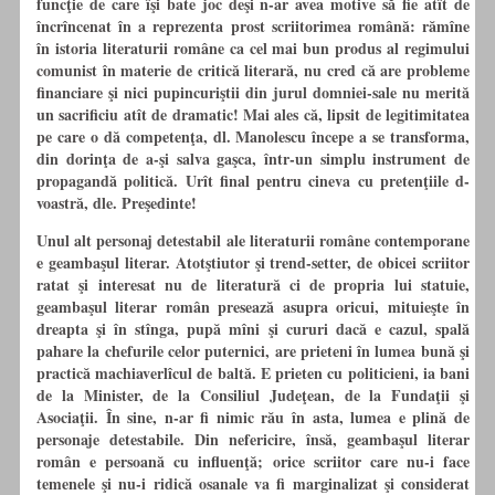
funcţie de care îşi bate joc deşi n-ar avea motive să fie atît de
încrîncenat în a reprezenta prost scriitorimea română: rămîne
în istoria literaturii române ca cel mai bun produs al regimului
comunist în materie de critică literară, nu cred că are probleme
financiare şi nici pupincuriştii din jurul domniei-sale nu merită
un sacrificiu atît de dramatic! Mai ales că, lipsit de legitimitatea
pe care o dă competenţa, dl. Manolescu începe a se transforma,
din dorinţa de a-şi salva gaşca, într-un simplu instrument de
propagandă politică. Urît final pentru cineva cu pretenţiile d-
voastră, dle. Preşedinte!
Unul alt personaj detestabil ale literaturii române contemporane
e geambaşul literar. Atotştiutor şi trend-setter, de obicei scriitor
ratat şi interesat nu de literatură ci de propria lui statuie,
geambaşul literar român presează asupra oricui, mituieşte în
dreapta şi în stînga, pupă mîni şi cururi dacă e cazul, spală
pahare la chefurile celor puternici, are prieteni în lumea bună şi
practică machiaverlîcul de baltă. E prieten cu politicieni, ia bani
de la Minister, de la Consiliul Judeţean, de la Fundaţii şi
Asociaţii. În sine, n-ar fi nimic rău în asta, lumea e plină de
personaje detestabile. Din nefericire, însă, geambaşul literar
român e persoană cu influenţă; orice scriitor care nu-i face
temenele şi nu-i ridică osanale va fi marginalizat şi considerat