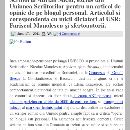
Uniunea Scriitorilor pentru un articol de
opinie de pe blogul personal. Articolul si
corespondenta cu micii dictatori ai USR:
Fariseul Manolescu şi sfertoautorii.
June 17th, 2011
VR
4 Comments »
Inca ambasador-pensionar pe langa UNESCO si presedinte al Uniunii
Scriitorilor, Nicolae Manolescu Apolzan
(foto dreapta)
, intelectualul
de casa al tuturor presedintilor Romaniei, de la
Ceausescu
si
“Omul”
Iliescu
la Constantinescu si Basescu, desi nu a ajuns sa fie si
academician de renume mondial, ca Elena Ceausescu, are acelasi
comportament dictatorial de ţaţă cu masina neagra. In loc sa-si vada
de conturi si sinecuri, ca doar de-aia
il cauta ANI pe-acasa
, micul
dictator parizian cu chirie de 5000 de euro pe luna
si
propagandist
infocat
al
marxism-leninismului
a ajuns sa dea ordine de excludere a
un scriitor roman din Uniune pentru simplu fapt ca ii critica “opera”
pe blogul sau personal. Un asemenea act frizeaza dementa. Orice
scriitor de bun simt din Romania ar trebui sa se ridice si sa-si spuna