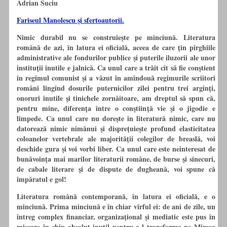
Adrian Suciu
Fariseul Manolescu şi sfertoautorii.
Nimic durabil nu se construieşte pe minciună. Literatura
română de azi, în latura ei oficială, aceea de care ţin pîrghiile
administrative ale fondurilor publice şi puterile iluzorii ale unor
instituţii inutile e jalnică. Ca unul care a trăit cît să fie conştient
în regimul comunist şi a văzut în amîndouă regimurile scriitori
români lingînd dosurile puternicilor zilei pentru trei arginţi,
onoruri inutile şi tinichele zornăitoare, am dreptul să spun că,
pentru mine, diferenţa între o conştiinţă vie şi o jigodie e
limpede. Ca unul care nu doreşte în literatură nimic, care nu
datorează nimic nimănui şi dispreţuieşte profund elasticitatea
coloanelor vertebrale ale majorităţii colegilor de breaslă, voi
deschide gura şi voi vorbi liber. Ca unul care este neinteresat de
bunăvoinţa mai marilor literaturii române, de burse şi sinecuri,
de cabale literare şi de dispute de dugheană, voi spune că
împăratul e gol!
Literatura română contemporană, în latura ei oficială, e o
minciună. Prima minciună e în chiar vîrful ei: de ani de zile, un
întreg complex financiar, organizaţional şi mediatic este pus în
mişcare în chip absolut inutil pentru a-l transforma pe Mircea