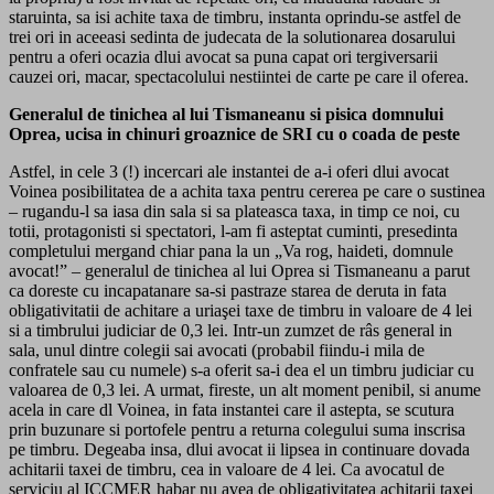
staruinta, sa isi achite taxa de timbru, instanta oprindu-se astfel de
trei ori in aceeasi sedinta de judecata de la solutionarea dosarului
pentru a oferi ocazia dlui avocat sa puna capat ori tergiversarii
cauzei ori, macar, spectacolului nestiintei de carte pe care il oferea.
Generalul de tinichea al lui Tismaneanu si pisica domnului
Oprea, ucisa in chinuri groaznice de SRI cu o coada de peste
Astfel, in cele 3 (!) incercari ale instantei de a-i oferi dlui avocat
Voinea posibilitatea de a achita taxa pentru cererea pe care o sustinea
– rugandu-l sa iasa din sala si sa plateasca taxa, in timp ce noi, cu
totii, protagonisti si spectatori, l-am fi asteptat cuminti, presedinta
completului mergand chiar pana la un „Va rog, haideti, domnule
avocat!” – generalul de tinichea al lui Oprea si Tismaneanu a parut
ca doreste cu incapatanare sa-si pastraze starea de deruta in fata
obligativitatii de achitare a uriaşei taxe de timbru in valoare de 4 lei
si a timbrului judiciar de 0,3 lei. Intr-un zumzet de râs general in
sala, unul dintre colegii sai avocati (probabil fiindu-i mila de
confratele sau cu numele) s-a oferit sa-i dea el un timbru judiciar cu
valoarea de 0,3 lei. A urmat, fireste, un alt moment penibil, si anume
acela in care dl Voinea, in fata instantei care il astepta, se scutura
prin buzunare si portofele pentru a returna colegului suma inscrisa
pe timbru. Degeaba insa, dlui avocat ii lipsea in continuare dovada
achitarii taxei de timbru, cea in valoare de 4 lei. Ca avocatul de
serviciu al ICCMER habar nu avea de obligativitatea achitarii taxei