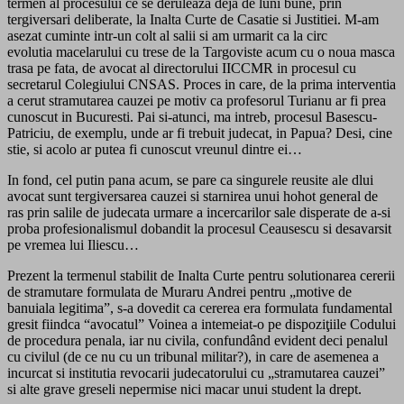
termen al procesului ce se deruleaza deja de luni bune, prin
tergiversari deliberate, la Inalta Curte de Casatie si Justitiei. M-am
asezat cuminte intr-un colt al salii si am urmarit ca la circ
evolutia macelarului cu trese de la Targoviste acum cu o noua masca
trasa pe fata, de avocat al directorului IICCMR in procesul cu
secretarul Colegiului CNSAS. Proces in care, de la prima interventia
a cerut stramutarea cauzei pe motiv ca profesorul Turianu ar fi prea
cunoscut in Bucuresti. Pai si-atunci, ma intreb, procesul Basescu-
Patriciu, de exemplu, unde ar fi trebuit judecat, in Papua? Desi, cine
stie, si acolo ar putea fi cunoscut vreunul dintre ei…
In fond, cel putin pana acum, se pare ca singurele reusite ale dlui
avocat sunt tergiversarea cauzei si starnirea unui hohot general de
ras prin salile de judecata urmare a incercarilor sale disperate de a-si
proba profesionalismul dobandit la procesul Ceausescu si desavarsit
pe vremea lui Iliescu…
Prezent la termenul stabilit de Inalta Curte pentru solutionarea cererii
de stramutare formulata de Muraru Andrei pentru „motive de
banuiala legitima”, s-a dovedit ca cererea era formulata fundamental
gresit fiindca “avocatul” Voinea a intemeiat-o pe dispoziţiile Codului
de procedura penala, iar nu civila, confundând evident deci penalul
cu civilul (de ce nu cu un tribunal militar?), in care de asemenea a
incurcat si institutia revocarii judecatorului cu „stramutarea cauzei”
si alte grave greseli nepermise nici macar unui student la drept.