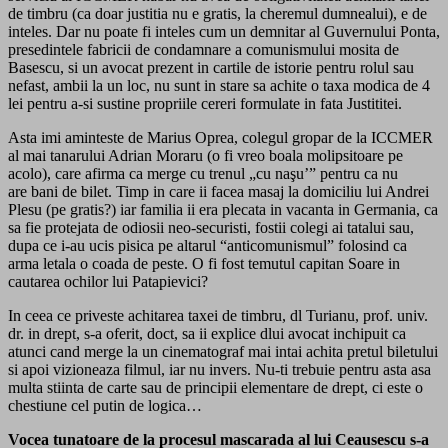
de timbru (ca doar justitia nu e gratis, la cheremul dumnealui), e de
inteles. Dar nu poate fi inteles cum un demnitar al Guvernului Ponta,
presedintele fabricii de condamnare a comunismului mosita de
Basescu, si un avocat prezent in cartile de istorie pentru rolul sau
nefast, ambii la un loc, nu sunt in stare sa achite o taxa modica de 4
lei pentru a-si sustine propriile cereri formulate in fata Justititei.
Asta imi aminteste de Marius Oprea, colegul gropar de la ICCMER
al mai tanarului Adrian Moraru (o fi vreo boala molipsitoare pe
acolo), care afirma ca merge cu trenul „cu naşu’” pentru ca nu
are bani de bilet. Timp in care ii facea masaj la domiciliu lui Andrei
Plesu (pe gratis?) iar familia ii era plecata in vacanta in Germania, ca
sa fie protejata de odiosii neo-securisti, fostii colegi ai tatalui sau,
dupa ce i-au ucis pisica pe altarul “anticomunismul” folosind ca
arma letala o coada de peste. O fi fost temutul capitan Soare in
cautarea ochilor lui Patapievici?
In ceea ce priveste achitarea taxei de timbru, dl Turianu, prof. univ.
dr. in drept, s-a oferit, doct, sa ii explice dlui avocat inchipuit ca
atunci cand merge la un cinematograf mai intai achita pretul biletului
si apoi vizioneaza filmul, iar nu invers. Nu-ti trebuie pentru asta asa
multa stiinta de carte sau de principii elementare de drept, ci este o
chestiune cel putin de logica…
Vocea tunatoare de la procesul mascarada al lui Ceausescu s-a