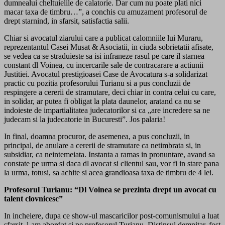
dumnealui cheltuielile de calatorie. Dar cum nu poate plati nici
macar taxa de timbru…”, a conchis cu amuzament profesorul de
drept starnind, in sfarsit, satisfactia salii.
Chiar si avocatul ziarului care a publicat calomniile lui Muraru,
reprezentantul Casei Musat & Asociatii, in ciuda sobrietatii afisate,
se vedea ca se straduieste sa isi infraneze rasul pe care il starnea
constant dl Voinea, cu incercarile sale de contracarare a actiunii
Justitiei. Avocatul prestigioasei Case de Avocatura s-a solidarizat
practic cu pozitia profesorului Turianu si a pus concluzii de
respingere a cererii de stramutare, deci chiar in contra celui cu care,
in solidar, ar putea fi obligat la plata daunelor, aratand ca nu se
indoieste de impartialitatea judecatorilor si ca „are incredere sa ne
judecam si la judecatorie in Bucuresti”. Jos palaria!
In final, doamna procuror, de asemenea, a pus concluzii, in
principal, de anulare a cererii de stramutare ca netimbrata si, in
subsidiar, ca neintemeiata. Instanta a ramas in pronuntare, avand sa
constate pe urma si daca dl avocat si clientul sau, vor fi in stare pana
la urma, totusi, sa achite si acea grandioasa taxa de timbru de 4 lei.
Profesorul Turianu: “Dl Voinea se prezinta drept un avocat cu
talent clovnicesc”
In incheiere, dupa ce show-ul mascaricilor post-comunismului a luat
sfarsit, l-am abordat si pe profesorul Turianu. Distinsul demnitar, fost