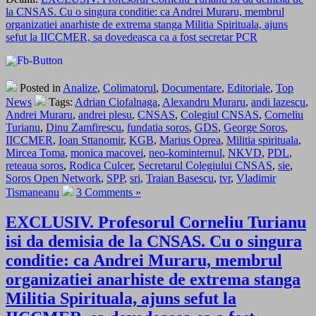
la CNSAS. Cu o singura conditie: ca Andrei Muraru, membrul
organizatiei anarhiste de extrema stanga Militia Spirituala, ajuns
sefut la IICCMER, sa dovedeasca ca a fost secretar PCR
Posted in
Analize
,
Colimatorul
,
Documentare
,
Editoriale
,
Top
News
Tags:
Adrian Ciofalnaga
,
Alexandru Muraru
,
andi lazescu
,
Andrei Muraru
,
andrei plesu
,
CNSAS
,
Colegiul CNSAS
,
Corneliu
Turianu
,
Dinu Zamfirescu
,
fundatia soros
,
GDS
,
George Soros
,
IICCMER
,
Ioan Sttanomir
,
KGB
,
Marius Oprea
,
Militia spirituala
,
Mircea Toma
,
monica macovei
,
neo-kominternul
,
NKVD
,
PDL
,
reteaua soros
,
Rodica Culcer
,
Secretarul Colegiului CNSAS
,
sie
,
Soros Open Network
,
SPP
,
sri
,
Traian Basescu
,
tvr
,
Vladimir
Tismaneanu
3 Comments »
EXCLUSIV. Profesorul Corneliu Turianu
isi da demisia de la CNSAS. Cu o singura
conditie: ca Andrei Muraru, membrul
organizatiei anarhiste de extrema stanga
Militia Spirituala, ajuns sefut la