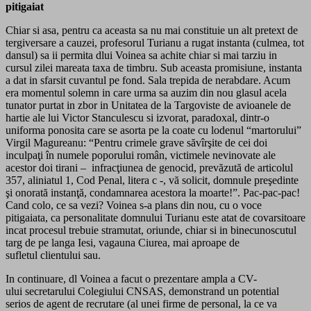
pitigaiat
Chiar si asa, pentru ca aceasta sa nu mai constituie un alt pretext de
tergiversare a cauzei, profesorul Turianu a rugat instanta (culmea, tot
dansul) sa ii permita dlui Voinea sa achite chiar si mai tarziu in
cursul zilei mareata taxa de timbru. Sub aceasta promisiune, instanta
a dat in sfarsit cuvantul pe fond. Sala trepida de nerabdare. Acum
era momentul solemn in care urma sa auzim din nou glasul acela
tunator purtat in zbor in Unitatea de la Targoviste de avioanele de
hartie ale lui Victor Stanculescu si izvorat, paradoxal, dintr-o
uniforma ponosita care se asorta pe la coate cu lodenul “martorului”
Virgil Magureanu: “Pentru crimele grave săvîrşite de cei doi
inculpaţi în numele poporului român, victimele nevinovate ale
acestor doi tirani – infracţiunea de genocid, prevăzută de articolul
357, aliniatul 1, Cod Penal, litera c -, vă solicit, domnule preşedinte
şi onorată instanţă, condamnarea acestora la moarte!”. Pac-pac-pac!
Cand colo, ce sa vezi? Voinea s-a plans din nou, cu o voce
pitigaiata, ca personalitate domnului Turianu este atat de covarsitoare
incat procesul trebuie stramutat, oriunde, chiar si in binecunoscutul
targ de pe langa Iesi, vagauna Ciurea, mai aproape de
sufletul clientului sau.
In continuare, dl Voinea a facut o prezentare ampla a CV-
ului secretarului Colegiului CNSAS, demonstrand un potential
serios de agent de recrutare (al unei firme de personal, la ce va