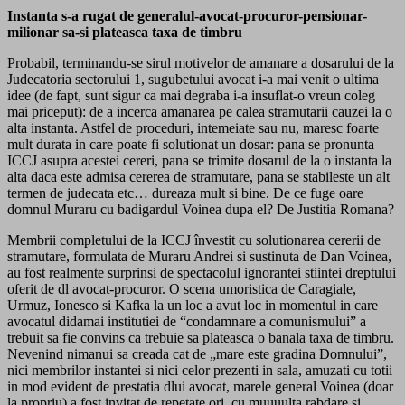
Instanta s-a rugat de generalul-avocat-procuror-pensionar-
milionar sa-si plateasca taxa de timbru
Probabil, terminandu-se sirul motivelor de amanare a dosarului de la
Judecatoria sectorului 1, sugubetului avocat i-a mai venit o ultima
idee (de fapt, sunt sigur ca mai degraba i-a insuflat-o vreun coleg
mai priceput): de a incerca amanarea pe calea stramutarii cauzei la o
alta instanta. Astfel de proceduri, intemeiate sau nu, maresc foarte
mult durata in care poate fi solutionat un dosar: pana se pronunta
ICCJ asupra acestei cereri, pana se trimite dosarul de la o instanta la
alta daca este admisa cererea de stramutare, pana se stabileste un alt
termen de judecata etc… dureaza mult si bine. De ce fuge oare
domnul Muraru cu badigardul Voinea dupa el? De Justitia Romana?
Membrii completului de la ICCJ învestit cu solutionarea cererii de
stramutare, formulata de Muraru Andrei si sustinuta de Dan Voinea,
au fost realmente surprinsi de spectacolul ignorantei stiintei dreptului
oferit de dl avocat-procuror. O scena umoristica de Caragiale,
Urmuz, Ionesco si Kafka la un loc a avut loc in momentul in care
avocatul didamai institutiei de “condamnare a comunismului” a
trebuit sa fie convins ca trebuie sa plateasca o banala taxa de timbru.
Nevenind nimanui sa creada cat de „mare este gradina Domnului”,
nici membrilor instantei si nici celor prezenti in sala, amuzati cu totii
in mod evident de prestatia dlui avocat, marele general Voinea (doar
la propriu) a fost invitat de repetate ori, cu muuuulta rabdare si