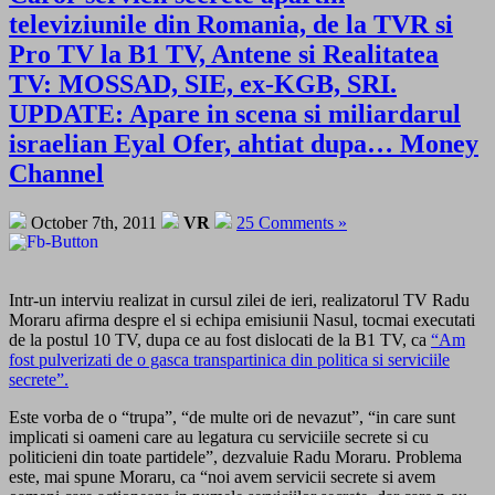
televiziunile din Romania, de la TVR si
Pro TV la B1 TV, Antene si Realitatea
TV: MOSSAD, SIE, ex-KGB, SRI.
UPDATE: Apare in scena si miliardarul
israelian Eyal Ofer, ahtiat dupa… Money
Channel
October 7th, 2011
VR
25 Comments »
Intr-un interviu realizat in cursul zilei de ieri, realizatorul TV Radu
Moraru afirma despre el si echipa emisiunii Nasul, tocmai executati
de la postul 10 TV, dupa ce au fost dislocati de la B1 TV, ca
“Am
fost pulverizati de o gasca transpartinica din politica si serviciile
secrete”.
Este vorba de o “trupa”, “de multe ori de nevazut”, “in care sunt
implicati si oameni care au legatura cu serviciile secrete si cu
politicieni din toate partidele”, dezvaluie Radu Moraru. Problema
este, mai spune Moraru, ca “noi avem servicii secrete si avem