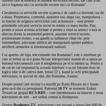
oameni care actioneaza in numele serviciilor secrete, dar care n-au
nici o legatura nici cu serviciile secrete nici cu Romania”.
Chestiunea cu serviciile secrete si presa e de cand s-a inventat cea de
a doua. Penetrarea, controlul, apararea sau, dupa caz, manipularea –
in functie de originea serviciului care actioneaza – sunt printre
prioritatile oricarui serviciu secret in relatia cu mass media. Dar,
pentru a usura aceasta activitate si pentru a reusi sa arunce o tara in
directia dorita la momentul potrivit, anumite servicii secrete,
predominant straine, s-au gandit sa infiinteze chiar ele, prin
intermediari, adevarate edificii ale manipularii opiniei publice,
atrofierii simturilor si lobotomizarii natiunii.
Cui apartin, de fapt, televiziunile din Romania?, este o intrebare pe
care ar trebui sa si-o puna fiecare telespectator inainte de a apasa pe
butonul telecomenzii care il teleghideaza pe el si mintea sa. Pentru a
da cat de cat raspunsul la aceasta intrebare o sa ne folosim doar de
logica (dar si de cateva date, totusi 🙂 ), luand la ochi principalale
televiziuni, in special de stiri, din Romania. Asadar:
Despre postul care tocmai l-a mazilit pe Radu Moraru nu e foarte
greu sa-ti dai cu presupusul. Patronul
10 TV
se numeste Zoltan
Teszari iar grupul
RCS-RDS
– care intentioneaza sa lanseze o noua
televiziune de stiri – are sediul central la Budapesta.
Despre
Realitatea TV
, televiziune care tocmai a ramas fara 600 de