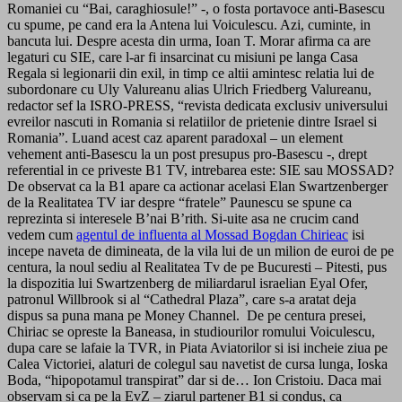
Romaniei cu “Bai, caraghiosule!” -, o fosta portavoce anti-Basescu
cu spume, pe cand era la Antena lui Voiculescu. Azi, cuminte, in
bancuta lui. Despre acesta din urma, Ioan T. Morar afirma ca are
legaturi cu SIE, care l-ar fi insarcinat cu misiuni pe langa Casa
Regala si legionarii din exil, in timp ce altii amintesc relatia lui de
subordonare cu Uly Valureanu alias Ulrich Friedberg Valureanu,
redactor sef la ISRO-PRESS, “revista dedicata exclusiv universului
evreilor nascuti in Romania si relatiilor de prietenie dintre Israel si
Romania”. Luand acest caz aparent paradoxal – un element
vehement anti-Basescu la un post presupus pro-Basescu -, drept
referential in ce priveste B1 TV, intrebarea este: SIE sau MOSSAD?
De observat ca la B1 apare ca actionar acelasi Elan Swartzenberger
de la Realitatea TV iar despre “fratele” Paunescu se spune ca
reprezinta si interesele B’nai B’rith. Si-uite asa ne crucim cand
vedem cum
agentul de influenta al Mossad Bogdan Chirieac
isi
incepe naveta de dimineata, de la vila lui de un milion de euroi de pe
centura, la noul sediu al Realitatea Tv de pe Bucuresti – Pitesti, pus
la dispozitia lui Swartzenberg de miliardarul israelian Eyal Ofer,
patronul Willbrook si al “Cathedral Plaza”, care s-a aratat deja
dispus sa puna mana pe Money Channel. De pe centura presei,
Chiriac se opreste la Baneasa, in studiourilor romului Voiculescu,
dupa care se lafaie la TVR, in Piata Aviatorilor si isi incheie ziua pe
Calea Victoriei, alaturi de colegul sau navetist de cursa lunga, Ioska
Boda, “hipopotamul transpirat” dar si de… Ion Cristoiu. Daca mai
observam si ca pe la EvZ – ziarul partener B1 si condus, ca