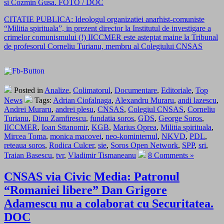
si Cozmin Gusa. FOTO / DOC
CITATIE PUBLICA: Ideologul organizatiei anarhist-comuniste
“Militia spirituala”, in prezent director la Institutul de investigare a
crimelor comunismului (!) IICCMER este asteptat maine la Tribunal
de profesorul Corneliu Turianu, membru al Colegiului CNSAS
Posted in
Analize
,
Colimatorul
,
Documentare
,
Editoriale
,
Top
News
Tags:
Adrian Ciofalnaga
,
Alexandru Muraru
,
andi lazescu
,
Andrei Muraru
,
andrei plesu
,
CNSAS
,
Colegiul CNSAS
,
Corneliu
Turianu
,
Dinu Zamfirescu
,
fundatia soros
,
GDS
,
George Soros
,
IICCMER
,
Ioan Sttanomir
,
KGB
,
Marius Oprea
,
Militia spirituala
,
Mircea Toma
,
monica macovei
,
neo-kominternul
,
NKVD
,
PDL
,
reteaua soros
,
Rodica Culcer
,
sie
,
Soros Open Network
,
SPP
,
sri
,
Traian Basescu
,
tvr
,
Vladimir Tismaneanu
8 Comments »
CNSAS via Civic Media: Patronul
“Romaniei libere” Dan Grigore
Adamescu nu a colaborat cu Securitatea.
DOC