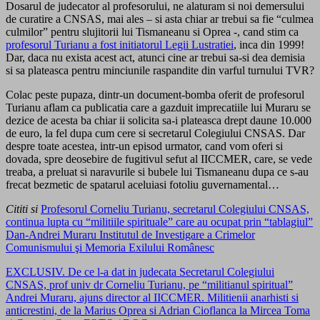
Dosarul de judecator al profesorului, ne alaturam si noi demersului
de curatire a CNSAS, mai ales – si asta chiar ar trebui sa fie “culmea
culmilor” pentru slujitorii lui Tismaneanu si Oprea -, cand stim ca
profesorul Turianu a fost initiatorul Legii Lustratiei
, inca din 1999!
Dar, daca nu exista acest act, atunci cine ar trebui sa-si dea demisia
si sa plateasca pentru minciunile raspandite din varful turnului TVR?
Colac peste pupaza, dintr-un document-bomba oferit de profesorul
Turianu aflam ca publicatia care a gazduit imprecatiile lui Muraru se
dezice de acesta ba chiar ii solicita sa-i plateasca drept daune 10.000
de euro, la fel dupa cum cere si secretarul Colegiului CNSAS. Dar
despre toate acestea, intr-un episod urmator, cand vom oferi si
dovada, spre deosebire de fugitivul sefut al IICCMER, care, se vede
treaba, a preluat si naravurile si bubele lui Tismaneanu dupa ce s-au
frecat bezmetic de spatarul aceluiasi fotoliu guvernamental…
Cititi si
Profesorul Corneliu Turianu, secretarul Colegiului CNSAS,
continua lupta cu “militiile spirituale” care au ocupat prin “tablagiul”
Dan-Andrei Muraru Institutul de Investigare a Crimelor
Comunismului şi Memoria Exilului Românesc
EXCLUSIV. De ce l-a dat in judecata Secretarul Colegiului
CNSAS, prof univ dr Corneliu Turianu, pe “militianul spiritual”
Andrei Muraru, ajuns director al IICCMER. Militienii anarhisti si
anticrestini, de la Marius Oprea si Adrian Cioflanca la Mircea Toma