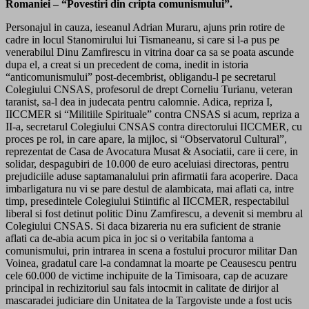
Romaniei – “Povestiri din cripta comunismului”.
Personajul in cauza, ieseanul Adrian Muraru, ajuns prin rotire de
cadre in locul Stanomirului lui Tismaneanu, si care si l-a pus pe
venerabilul Dinu Zamfirescu in vitrina doar ca sa se poata ascunde
dupa el, a creat si un precedent de coma, inedit in istoria
“anticomunismului” post-decembrist, obligandu-l pe secretarul
Colegiului CNSAS, profesorul de drept Corneliu Turianu, veteran
taranist, sa-l dea in judecata pentru calomnie. Adica, repriza I,
IICCMER si “Militiile Spirituale” contra CNSAS si acum, repriza a
II-a, secretarul Colegiului CNSAS contra directorului IICCMER, cu
proces pe rol, in care apare, la mijloc, si “Observatorul Cultural”,
reprezentat de Casa de Avocatura Musat & Asociatii, care ii cere, in
solidar, despagubiri de 10.000 de euro aceluiasi directoras, pentru
prejudiciile aduse saptamanalului prin afirmatii fara acoperire. Daca
imbarligatura nu vi se pare destul de alambicata, mai aflati ca, intre
timp, presedintele Colegiului Stiintific al IICCMER, respectabilul
liberal si fost detinut politic Dinu Zamfirescu, a devenit si membru al
Colegiului CNSAS. Si daca bizareria nu era suficient de stranie
aflati ca de-abia acum pica in joc si o veritabila fantoma a
comunismului, prin intrarea in scena a fostului procuror militar Dan
Voinea, gradatul care l-a condamnat la moarte pe Ceausescu pentru
cele 60.000 de victime inchipuite de la Timisoara, cap de acuzare
principal in rechizitoriul sau fals intocmit in calitate de dirijor al
mascaradei judiciare din Unitatea de la Targoviste unde a fost ucis