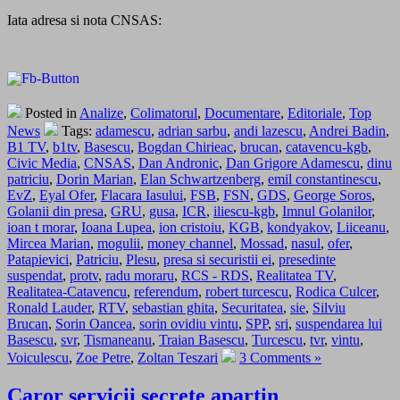
Iata adresa si nota CNSAS:
Posted in
Analize
,
Colimatorul
,
Documentare
,
Editoriale
,
Top
News
Tags:
adamescu
,
adrian sarbu
,
andi lazescu
,
Andrei Badin
,
B1 TV
,
b1tv
,
Basescu
,
Bogdan Chirieac
,
brucan
,
catavencu-kgb
,
Civic Media
,
CNSAS
,
Dan Andronic
,
Dan Grigore Adamescu
,
dinu
patriciu
,
Dorin Marian
,
Elan Schwartzenberg
,
emil constantinescu
,
EvZ
,
Eyal Ofer
,
Flacara Iasului
,
FSB
,
FSN
,
GDS
,
George Soros
,
Golanii din presa
,
GRU
,
gusa
,
ICR
,
iliescu-kgb
,
Imnul Golanilor
,
ioan t morar
,
Ioana Lupea
,
ion cristoiu
,
KGB
,
kondyakov
,
Liiceanu
,
Mircea Marian
,
mogulii
,
money channel
,
Mossad
,
nasul
,
ofer
,
Patapievici
,
Patriciu
,
Plesu
,
presa si securistii ei
,
presedinte
suspendat
,
protv
,
radu moraru
,
RCS - RDS
,
Realitatea TV
,
Realitatea-Catavencu
,
referendum
,
robert turcescu
,
Rodica Culcer
,
Ronald Lauder
,
RTV
,
sebastian ghita
,
Securitatea
,
sie
,
Silviu
Brucan
,
Sorin Oancea
,
sorin ovidiu vintu
,
SPP
,
sri
,
suspendarea lui
Basescu
,
svr
,
Tismaneanu
,
Traian Basescu
,
Turcescu
,
tvr
,
vintu
,
Voiculescu
,
Zoe Petre
,
Zoltan Teszari
3 Comments »
Caror servicii secrete apartin