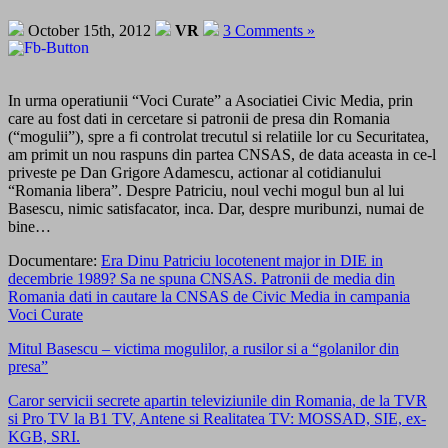
October 15th, 2012
VR
3 Comments »
In urma operatiunii “Voci Curate” a Asociatiei Civic Media, prin
care au fost dati in cercetare si patronii de presa din Romania
(“mogulii”), spre a fi controlat trecutul si relatiile lor cu Securitatea,
am primit un nou raspuns din partea CNSAS, de data aceasta in ce-l
priveste pe Dan Grigore Adamescu, actionar al cotidianului
“Romania libera”. Despre Patriciu, noul vechi mogul bun al lui
Basescu, nimic satisfacator, inca. Dar, despre muribunzi, numai de
bine…
Documentare:
Era Dinu Patriciu locotenent major in DIE in
decembrie 1989? Sa ne spuna CNSAS. Patronii de media din
Romania dati in cautare la CNSAS de Civic Media in campania
Voci Curate
Mitul Basescu – victima mogulilor, a rusilor si a “golanilor din
presa”
Caror servicii secrete apartin televiziunile din Romania, de la TVR
si Pro TV la B1 TV, Antene si Realitatea TV: MOSSAD, SIE, ex-
KGB, SRI.