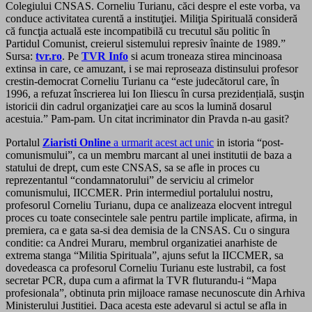
Colegiului CNSAS. Corneliu Turianu, căci despre el este vorba, va
conduce activitatea curentă a instituţiei. Miliţia Spirituală consideră
că funcţia actuală este incompatibilă cu trecutul său politic în
Partidul Comunist, creierul sistemului represiv înainte de 1989.”
Sursa:
tvr.ro
. Pe
TVR Info
si acum troneaza stirea mincinoasa
extinsa in care, ce amuzant, i se mai reproseaza distinsului profesor
crestin-democrat Corneliu Turianu ca “este judecătorul care, în
1996, a refuzat înscrierea lui Ion Iliescu în cursa prezidențială, susţin
istoricii din cadrul organizaţiei care au scos la lumină dosarul
acestuia.” Pam-pam. Un citat incriminator din Pravda n-au gasit?
Portalul
Ziaristi Online
a urmarit acest act unic
in istoria “post-
comunismului”, ca un membru marcant al unei institutii de baza a
statului de drept, cum este CNSAS, sa se afle in proces cu
reprezentantul “condamnatorului” de serviciu al crimelor
comunismului, IICCMER. Prin intermediul portalului nostru,
profesorul Corneliu Turianu, dupa ce analizeaza elocvent intregul
proces cu toate consecintele sale pentru partile implicate, afirma, in
premiera, ca e gata sa-si dea demisia de la CNSAS. Cu o singura
conditie: ca Andrei Muraru, membrul organizatiei anarhiste de
extrema stanga “Militia Spirituala”, ajuns sefut la IICCMER, sa
dovedeasca ca profesorul Corneliu Turianu este lustrabil, ca fost
secretar PCR, dupa cum a afirmat la TVR fluturandu-i “Mapa
profesionala”, obtinuta prin mijloace ramase necunoscute din Arhiva
Ministerului Justitiei. Daca acesta este adevarul si actul se afla in