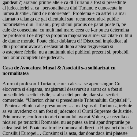
gandeati?) aratand printre altele ca dl Turianu a fost si presedinte
al judecatoriei si ca „personalitatea dlui Turianu e cunoscuta in
lumea Justitiei, fiind de notorietate”. Problema e ca astfel i-a mai
atarnat o talanga de gat clientului sau: recunoscundu-i public
notorietatea dlui Turianu, prejudiciul produs de parat poate fi, pe
cale de consecinta, cu mult mai mare, ceea ce l-ar putea determina
pe profesorul de drept sa propuna majorarea sumei solicitate cu titlu
de daune morale. Poate chiar dublarea ei! Discursul impiedicat al
dlui procuror-avocat, desfasurat dupa atatea tergiversari si
o asteptare febrila, nu a multumit nici publicul prezent si, probabil,
nici onor completul de judecata.
Casa de Avocatura Musat & Asociatii s-a solidarizat cu
normalitatea
A urmat profesorul Turianu, care a ales sa se apere singur. Cu
elocventa si eleganta, magistratul desavarsit a aratat ca a fost si
presedintele sectiei civile, si al sectiei penale, dar si al sectiei
comerciale. “Ulterior, chiar si presedintele Tribunalului Capitalei!”.
“Pentru a elimina alte presupuneri – a mai spus dl Turianu -, trebuie
sa va invederez ca am fost si judecator al Curtii Supreme de Justitie.
Prin urmare, conform teoriei domnului avocat Voinea, ar rezulta ca
nicaieri pe teritoriul Romaniei nu as putea sa imi apar drepturile pe
calea justitiei. Poate ma trimite dumnealui direct la Haga ori direct la
Consiliul Europei… Consimt si la asta, dar doar daca imi plateste