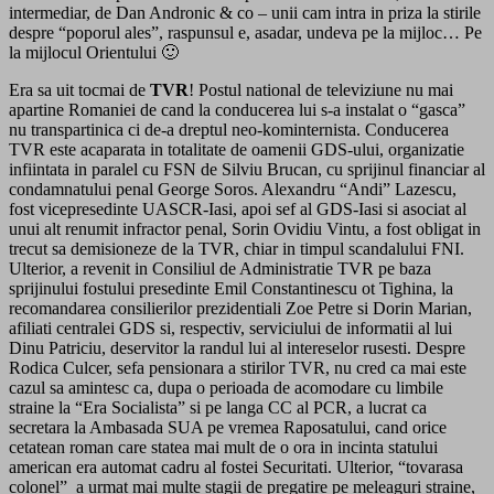
intermediar, de Dan Andronic & co – unii cam intra in priza la stirile
despre “poporul ales”, raspunsul e, asadar, undeva pe la mijloc… Pe
la mijlocul Orientului 🙂
Era sa uit tocmai de
TVR
! Postul national de televiziune nu mai
apartine Romaniei de cand la conducerea lui s-a instalat o “gasca”
nu transpartinica ci de-a dreptul neo-kominternista. Conducerea
TVR este acaparata in totalitate de oamenii GDS-ului, organizatie
infiintata in paralel cu FSN de Silviu Brucan, cu sprijinul financiar al
condamnatului penal George Soros. Alexandru “Andi” Lazescu,
fost vicepresedinte UASCR-Iasi, apoi sef al GDS-Iasi si asociat al
unui alt renumit infractor penal, Sorin Ovidiu Vintu, a fost obligat in
trecut sa demisioneze de la TVR, chiar in timpul scandalului FNI.
Ulterior, a revenit in Consiliul de Administratie TVR pe baza
sprijinului fostului presedinte Emil Constantinescu ot Tighina, la
recomandarea consilierilor prezidentiali Zoe Petre si Dorin Marian,
afiliati centralei GDS si, respectiv, serviciului de informatii al lui
Dinu Patriciu, deservitor la randul lui al intereselor rusesti. Despre
Rodica Culcer, sefa pensionara a stirilor TVR, nu cred ca mai este
cazul sa amintesc ca, dupa o perioada de acomodare cu limbile
straine la “Era Socialista” si pe langa CC al PCR, a lucrat ca
secretara la Ambasada SUA pe vremea Raposatului, cand orice
cetatean roman care statea mai mult de o ora in incinta statului
american era automat cadru al fostei Securitati. Ulterior, “tovarasa
colonel” a urmat mai multe stagii de pregatire pe meleaguri straine,