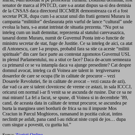
senator de marca al PNTCD, care s-a aratat dispus sa-si dea demisia
de la CNSAS daca directorul IICCMER demonstreaza ca el a fost
secretar PCR, dupa cum l-a acuzat unul din fratii gemeni Muraru in
campania “militiilor” desfasurata prin varful de lance “cultural” unde
evolua la bara, s-a aratat intristat de situatia prezenta. “Nu pot sa
inteleg cum un inalt demnitar, reprezenta al statului carevasazica,
tanarul domn Muraru, numit de Guvernul Ponta intr-o functie de
ministru secretar de stat, fuge de Justitie. Ce sa inteleg de aici, ca atat
dl Antonescu, care l-a propus, probabil fara sa stie ca aceste “militii
spirituale” din care face parte au contestat zgomotos Guvernul USL
in plenul Parlamentului, nu a stiut ce face? Daca de-acum semneaza
ca primarul ce se va intampla daca va ajunge presedinte? Cat despre
domnul avocat, inteleg ca dl Voinea are talent in tergiversarea
dosarelor de care se ocupa (fie in calitate de procuror – vezi
Dosarele Revolutiei, fie in calitate de avocat – vezi cauza de azi),
dar vad ca are si talent clovnicesc de vreme ce astazi, in sala ICCCJ,
oricarui om normal i-ar fi venit sa se ascunda de rusine. Dar ce sa ne
mai miram! La fel a facut, se spune, dl Voinea si in decembrie ’89,
cand, de aceasta data in calitate de temut procuror, se ascundea pe
burta la marginea unei bordurii de frica sa nu il impuste Mos
Craciun in Parcul Moghioros, ramanand in pozitia culcat, intins
neclintit pe asfalt, pana cand l-au ridicat niste copii de jos… dupa
cum singur a povestit, cu gurita lui.”
Sursa:
Ziaristi Online