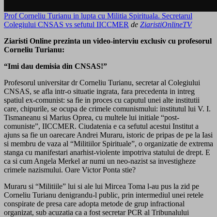
Prof Corneliu Turianu in lupta cu Militia Spirituala. Secretarul
Colegiului CNSAS vs sefutul IICCMER
de
ZiaristiOnlineTV
Ziaristi Online prezinta un video-interviu exclusiv cu profesorul
Corneliu Turianu:
“Imi dau demisia din CNSAS!”
Profesorul universitar dr Corneliu Turianu, secretar al Colegiului
CNSAS, se afla intr-o situatie ingrata, fara precedenta in intreg
spatiul ex-comunist: sa fie in proces cu caputul unei alte institutii
care, chipurile, se ocupa de crimele comunismului: institutul lui V. I.
Tismaneanu si Marius Oprea, cu multele lui initiale “post-
comuniste”, IICCMER. Ciudatenia e ca sefutul acestui Institut a
ajuns sa fie un oarecare Andrei Muraru, istoric de pripas de pe la Iasi
si membru de vaza al “Militiilor Spirituale”, o organizatie de extrema
stanga cu manifestari anarhist-violente impotriva statului de drept. E
ca si cum Angela Merkel ar numi un neo-nazist sa investigheze
crimele nazismului. Oare Victor Ponta stie?
Muraru si “Militiile” lui si ale lui Mircea Toma l-au pus la zid pe
Corneliu Turianu denigrandu-l public, prin intermediul unei retele
conspirate de presa care adopta metode de grup infractional
organizat, sub acuzatia ca a fost secretar PCR al Tribunalului