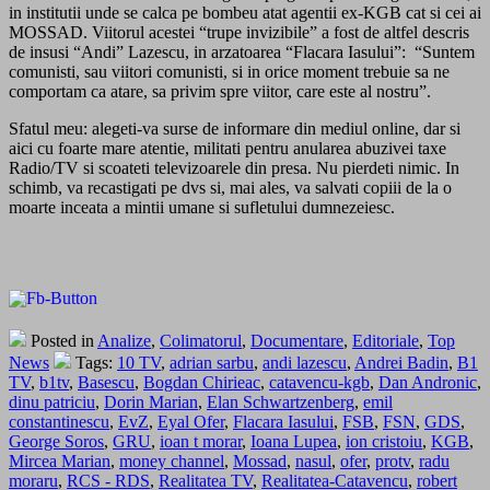
in institutii unde se calca pe bombeu atat agentii ex-KGB cat si cei ai
MOSSAD. Viitorul acestei “trupe invizibile” a fost de altfel descris
de insusi “Andi” Lazescu, in arzatoarea “Flacara Iasului”: “Suntem
comunisti, sau viitori comunisti, si in orice moment trebuie sa ne
comportam ca atare, sa privim spre viitor, care este al nostru”.
Sfatul meu: alegeti-va surse de informare din mediul online, dar si
aici cu foarte mare atentie, militati pentru anularea abuzivei taxe
Radio/TV si scoateti televizoarele din presa. Nu pierdeti nimic. In
schimb, va recastigati pe dvs si, mai ales, va salvati copiii de la o
moarte inceata a mintii umane si sufletului dumnezeiesc.
Posted in
Analize
,
Colimatorul
,
Documentare
,
Editoriale
,
Top
News
Tags:
10 TV
,
adrian sarbu
,
andi lazescu
,
Andrei Badin
,
B1
TV
,
b1tv
,
Basescu
,
Bogdan Chirieac
,
catavencu-kgb
,
Dan Andronic
,
dinu patriciu
,
Dorin Marian
,
Elan Schwartzenberg
,
emil
constantinescu
,
EvZ
,
Eyal Ofer
,
Flacara Iasului
,
FSB
,
FSN
,
GDS
,
George Soros
,
GRU
,
ioan t morar
,
Ioana Lupea
,
ion cristoiu
,
KGB
,
Mircea Marian
,
money channel
,
Mossad
,
nasul
,
ofer
,
protv
,
radu
moraru
,
RCS - RDS
,
Realitatea TV
,
Realitatea-Catavencu
,
robert