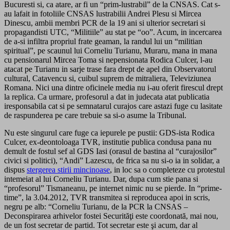
Bucuresti si, ca atare, ar fi un “prim-lustrabil” de la CNSAS. Cat s-
au lafait in fotoliile CNSAS lustrabilii Andrei Plesu si Mircea
Dinescu, ambii membri PCR de la 19 ani si ulterior secretari si
propagandisti UTC, “Militiile” au stat pe “oo”. Acum, in incercarea
de a-si infiltra propriul frate geaman, la randul lui un “militian
spiritual”, pe scaunul lui Corneliu Turianu, Muraru, mana in mana
cu pensionarul Mircea Toma si nepensionata Rodica Culcer, l-au
atacat pe Turianu in sarje trase fara drept de apel din Observatorul
cultural, Catavencu si, cuibul suprem de mitraliera, Televiziunea
Romana. Nici una dintre oficinele media nu i-au oferit firescul drept
la replica. Ca urmare, profesorul a dat in judecata atat publicatia
iresponsabila cat si pe semnatarul curajos care astazi fuge cu lasitate
de raspunderea pe care trebuie sa si-o asume la Tribunal.
Nu este singurul care fuge ca iepurele pe pustii: GDS-ista Rodica
Culcer, ex-deontoloaga TVR, institutie publica condusa pana nu
demult de fostul sef al GDS Iasi (orasul de bastina al “curajosilor”
civici si politici), “Andi” Lazescu, de frica sa nu si-o ia in solidar, a
dispus
stergerea stirii mincinoase
, in loc sa o completeze cu protestul
intemeiat al lui Corneliu Turianu. Dar, dupa cum stie pana si
“profesorul” Tismaneanu, pe internet nimic nu se pierde. In “prime-
time”, la 3.04.2012, TVR transmitea si reproducea apoi in scris,
negru pe alb: “Corneliu Turianu, de la PCR la CNSAS –
Deconspirarea arhivelor fostei Securităţi este coordonată, mai nou,
de un fost secretar de partid. Tot secretar este şi acum, dar al