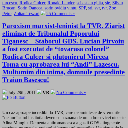
turcescu
,
Rodica Culcer
,
Ronald Lauder
,
sebastian ghita
,
sie
,
Silviu
Brucan
,
Sorin Oancea
,
sorin ovidiu vintu
,
SPP
,
sri
,
svr
,
tvr
,
Zoe
Petre
,
Zoltan Teszari
25 Comments »
Paroxism marxist-leninist la TVR. Ziarist
eliminat de Tribunalul Poporului
Tiganesc – Staborul GDS. Lucian Pirvoiu
a fost executat de “tovarasa colonel”
Rodica Culcer si plutonierul Mircea
Toma cu aprobarea lui “Andi” Lazescu.
Multumim din inima, domnule presedinte
Traian Basescu!
July 29th, 2011
VR
No Comments »
Un caz aproape incredibil la TVR, care ne aminteste de vremurile
“de aur” cand institutia devenise haznaua de ura a bolsevicei uteciste
Alina Mungiu. Dementa antiromaneasca a gastii GDS atinge cote
maxime, pe spatele, creierul si buzunarul romanilor. Un ziarist de la