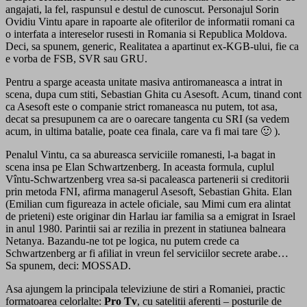
angajati, la fel, raspunsul e destul de cunoscut. Personajul Sorin
Ovidiu Vintu apare in rapoarte ale ofiterilor de informatii romani ca
o interfata a intereselor rusesti in Romania si Republica Moldova.
Deci, sa spunem, generic, Realitatea a apartinut ex-KGB-ului, fie ca
e vorba de FSB, SVR sau GRU.
Pentru a sparge aceasta unitate masiva antiromaneasca a intrat in
scena, dupa cum stiti, Sebastian Ghita cu Asesoft. Acum, tinand cont
ca Asesoft este o companie strict romaneasca nu putem, tot asa,
decat sa presupunem ca are o oarecare tangenta cu SRI (sa vedem
acum, in ultima batalie, poate cea finala, care va fi mai tare 🙂 ).
Penalul Vintu, ca sa abureasca serviciile romanesti, l-a bagat in
scena insa pe Elan Schwartzenberg. In aceasta formula, cuplul
Vîntu-Schwartzenberg vrea sa-si pacaleasca partenerii si creditorii
prin metoda FNI, afirma managerul Asesoft, Sebastian Ghita. Elan
(Emilian cum figureaza in actele oficiale, sau Mimi cum era alintat
de prieteni) este originar din Harlau iar familia sa a emigrat in Israel
in anul 1980. Parintii sai ar rezilia in prezent in statiunea balneara
Netanya. Bazandu-ne tot pe logica, nu putem crede ca
Schwartzenberg ar fi afiliat in vreun fel serviciilor secrete arabe…
Sa spunem, deci: MOSSAD.
Asa ajungem la principala televiziune de stiri a Romaniei, practic
formatoarea celorlalte:
Pro Tv
, cu satelitii aferenti – posturile de