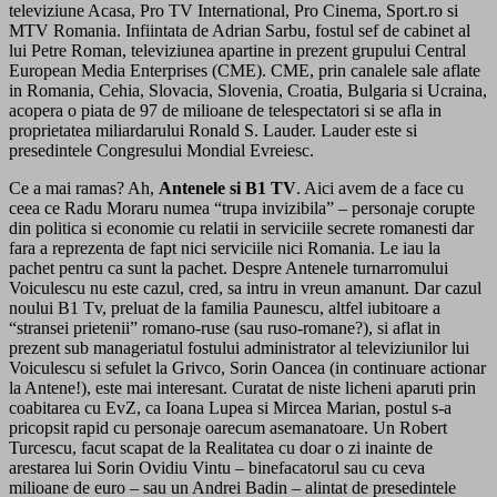
televiziune Acasa, Pro TV International, Pro Cinema, Sport.ro si
MTV Romania. Infiintata de Adrian Sarbu, fostul sef de cabinet al
lui Petre Roman, televiziunea apartine in prezent grupului Central
European Media Enterprises (CME). CME, prin canalele sale aflate
in Romania, Cehia, Slovacia, Slovenia, Croatia, Bulgaria si Ucraina,
acopera o piata de 97 de milioane de telespectatori si se afla in
proprietatea miliardarului Ronald S. Lauder. Lauder este si
presedintele Congresului Mondial Evreiesc.
Ce a mai ramas? Ah,
Antenele si B1 TV
. Aici avem de a face cu
ceea ce Radu Moraru numea “trupa invizibila” – personaje corupte
din politica si economie cu relatii in serviciile secrete romanesti dar
fara a reprezenta de fapt nici serviciile nici Romania. Le iau la
pachet pentru ca sunt la pachet. Despre Antenele turnarromului
Voiculescu nu este cazul, cred, sa intru in vreun amanunt. Dar cazul
noului B1 Tv, preluat de la familia Paunescu, altfel iubitoare a
“stransei prietenii” romano-ruse (sau ruso-romane?), si aflat in
prezent sub manageriatul fostului administrator al televiziunilor lui
Voiculescu si sefulet la Grivco, Sorin Oancea (in continuare actionar
la Antene!), este mai interesant. Curatat de niste licheni aparuti prin
coabitarea cu EvZ, ca Ioana Lupea si Mircea Marian, postul s-a
pricopsit rapid cu personaje oarecum asemanatoare. Un Robert
Turcescu, facut scapat de la Realitatea cu doar o zi inainte de
arestarea lui Sorin Ovidiu Vintu – binefacatorul sau cu ceva
milioane de euro – sau un Andrei Badin – alintat de presedintele