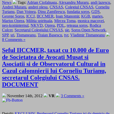
News
Tags:
Adrian Ciofalnaga
,
Alexandru Muraru
,
andi lazescu
,
Andrei Muraru
,
andrei plesu
,
CNSAS
,
Colegiul CNSAS
,
Corneliu
Turianu
,
Dan Voinea
,
Dinu Zamfirescu
,
fundatia soros
,
GDS
,
George Soros
,
ICCJ
,
IICCMER
,
Ioan Sttanomir
,
KGB
,
maries
,
Marius Oprea
,
Militia spirituala
,
Mircea Toma
,
monica macovei
,
neo-kominternul
,
NKVD
,
Oprea
,
PDL
,
reteaua soros
,
Rodica
Culcer
,
Secretarul Colegiului CNSAS
,
sie
,
Soros Open Network
,
SPP
,
sri
,
Tismaneanu
,
Traian Basescu
,
tvr
,
Vladimir Tismaneanu
8 Comments »
Seful IICCMER, taxat cu 10.000 de Euro
de Societatea de Avocati Musat si
Asociatii si de Observatorul Cultural in
Cazul calomnierii lui Corneliu Turianu,
secretarul Colegiului CNSAS.
DOCUMENT
November 14th, 2012
VR
3 Comments »
Detalii:
EXCLUSIV. Profesorul Corneliu Turianu isi da demisia de