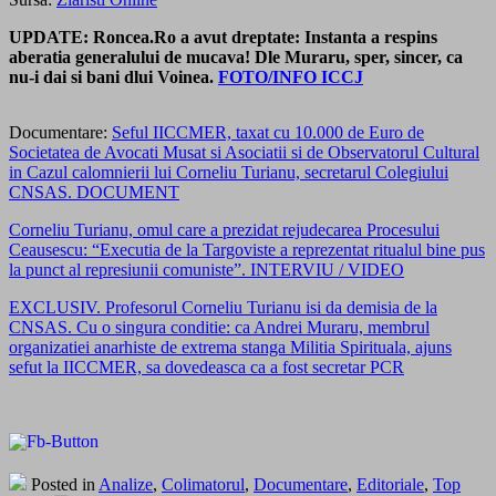
UPDATE: Roncea.Ro a avut dreptate: Instanta a respins
aberatia generalului de mucava! Dle Muraru, sper, sincer, ca
nu-i dai si bani dlui Voinea.
FOTO/INFO ICCJ
Documentare:
Seful IICCMER, taxat cu 10.000 de Euro de
Societatea de Avocati Musat si Asociatii si de Observatorul Cultural
in Cazul calomnierii lui Corneliu Turianu, secretarul Colegiului
CNSAS. DOCUMENT
Corneliu Turianu, omul care a prezidat rejudecarea Procesului
Ceausescu: “Executia de la Targoviste a reprezentat ritualul bine pus
la punct al represiunii comuniste”. INTERVIU / VIDEO
EXCLUSIV. Profesorul Corneliu Turianu isi da demisia de la
CNSAS. Cu o singura conditie: ca Andrei Muraru, membrul
organizatiei anarhiste de extrema stanga Militia Spirituala, ajuns
sefut la IICCMER, sa dovedeasca ca a fost secretar PCR
Posted in
Analize
,
Colimatorul
,
Documentare
,
Editoriale
,
Top