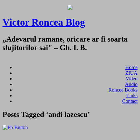
Victor Roncea Blog
„Adevarul ramane, oricare ar fi soarta
slujitorilor sai" – Gh. I. B.
Home
ZIUA
Video
Audio
Roncea Books
Links
Contact
Posts Tagged ‘andi lazescu’