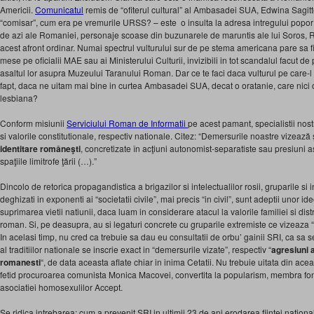
Americii.
Comunicatul
remis de “ofiterul cultural” al Ambasadei SUA, Edwina Sagitto
“comisar”, cum era pe vremurile URSS? – este o insulta la adresa intregului popor r
de azi ale Romaniei, personaje scoase din buzunarele de maruntis ale lui Soros, Rich
acest afront ordinar. Numai spectrul vulturului sur de pe stema americana pare sa 
mese pe oficialii MAE sau ai Ministerului Culturii, invizibili in tot scandalul facut 
asaltul lor asupra Muzeului Taranului Roman. Dar ce te faci daca vulturul pe care-l 
fapt, daca ne uitam mai bine in curtea Ambasadei SUA, decat o oratanie, care nici
lesbiana?
Conform misiunii
Serviciului Roman de Informatii
pe acest pamant, specialistii nost
si valorile constitutionale, respectiv nationale. Citez: “Demersurile noastre vizează 
identitare româneşti
, concretizate în acţiuni autonomist-separatiste sau presiuni 
spaţiile limitrofe ţării (…).”
Dincolo de retorica propagandistica a brigazilor si intelectualilor rosii, gruparile si in
deghizati in exponenti ai “societatii civile”, mai precis “in civil”, sunt adeptii unor id
suprimarea vietii natiunii, daca luam in considerare atacul la valorile familiei si di
roman. Si, pe deasupra, au si legaturi concrete cu gruparile extremiste ce vizeaza “
In acelasi timp, nu cred ca trebuie sa dau eu consultatii de orbu’ gainii SRI, ca sa
al traditiilor nationale se inscrie exact in “demersurile vizate”, respectiv “
agresiuni a
romanesti
“, de data aceasta aflate chiar in inima Cetatii. Nu trebuie uitata din acea
fetid procuroarea comunista Monica Macovei, convertita la popularism, membra fon
asociatiei homosexulilor Accept.
Se ridica intrebarea: cum a prevenit SRI in ultimii 23 de ani erodarea fiintei nation