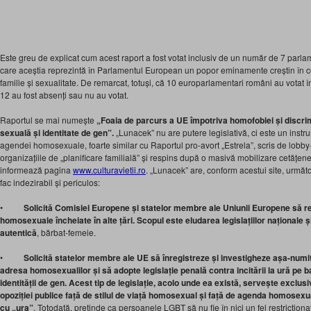
Este greu de explicat cum acest raport a fost votat inclusiv de un număr de 7 parlame
care aceștia reprezintă în Parlamentul European un popor eminamente creștin în con
familie și sexualitate. De remarcat, totuși, că 10 europarlamentari români au votat împ
12 au fost absenți sau nu au votat.
Raportul se mai numește
„Foaia de parcurs a UE împotriva homofobiei și discrim
sexuală și identitate de gen”.
„Lunacek” nu are putere legislativă, ci este un instr
agendei homosexuale, foarte similar cu Raportul pro-avort „Estrela”, scris de lobby-u
organizațiile de „planificare familială” și respins după o masivă mobilizare cetățen
informează pagina
www.culturavietii.ro
. „Lunacek” are, conform acestui site, următo
fac indezirabil și periculos:
•
Solicită Comisiei Europene și statelor membre ale Uniunii Europene să re
homosexuale încheiate în alte țări. Scopul este eludarea legislațiilor naționale ș
autentică
, bărbat-femeie.
•
Solicită statelor membre ale UE să înregistreze și investigheze așa-numi
adresa homosexualilor și să adopte legislație penală contra incitării la ură pe b
identității de gen. Acest tip de legislație, acolo unde ea există, servește exclu
opoziției publice față de stilul de viață homosexual și față de agenda homosexua
cu „ura”
. Totodată, pretinde ca persoanele LGBT să nu fie în nici un fel restricțion