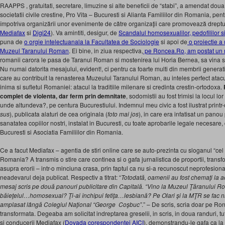
RAAPPS , gratuitati, secretare, limuzine si alte beneficii de “stabi”, a amendat doua
societatii civile crestine, Pro Vita – Bucuresti si Alianta Familiilor din Romania, pen
împotriva organizării unor evenimente de către organizaţii care promovează drept
Mediafax
si
Digi24
). Va amintiti, desigur, de
Scandalul homosexualilor, pedofililor si
puna de
o orgie intelectuanala la Facultatea de Sociologie
si apoi de
o proiectie a 
Muzeul Taranului Roman
. Ei bine, in ziua respectiva,
pe Roncea.Ro, am postat un m
romanii carora le pasa de Taranul Roman si mostenirea lui Horia Bernea, sa vina s
Nu numai datorita mesajului, evident!, ci pentru ca foarte multi din membrii generatie
care au contribuit la renasterea Muzeului Taranului Roman, au inteles perfect atacul 
inima si sufletul Romaniei: atacul la traditiile milenare si credinta crestin-ortodoxa.
complet de violenta, dar ferm prin demnitate
, sodomistii au fost trimisi la locul l
unde altundeva?, pe centura Bucurestiului. Indemnul meu civic a fost ilustrat printr-
sus
), publicata alaturi de cea originala (
foto mai jos
), in care era infatisat un panou
sanatatea copiilor nostri, instalat in Bucuresti, cu toate aprobarile legale necesare,
Bucuresti si Asociatia Familiilor din Romania.
Ce a facut Mediafax – agentia de stiri online care se auto-prezinta cu sloganul “cel m
Romania? A transmis o stire care continea si o gafa jurnalistica de proportii, transf
asupra erorii – intr-o minciuna crasa, prin faptul ca nu si-a recunoscut neprofesio
neadevarul deja publicat. Respectiv a titrat: “
Totodată, oamenii au fost chemaţi la a
mesaj scris pe două panouri publicitare din Capitală. “Vino la Muzeul Ţăranului Ro
băieţelul…homosexual? Ţi-ai închipui fetiţa…lesbiană? Pe Olari şi la MŢR se fac ni
amplasat lângă Colegiul Naţional “George Coşbuc”
.” – De scris, scria doar pe Ro
transformata. Degeaba am solicitat indreptarea greselii, in scris, in doua randuri, tu
si conducerii Mediafax (
Dovada corespondentei AICI
), demonstrandu-le gafa ca la 