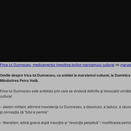
Frica lui Dumnezeu, medicamentul împotriva bolilor marxismului cultural
de
manast
Omilie despre frica lui Dumnezeu, ca antidot la marxismul cultural, la Duminica
Mănăstirea Petru Vodă.
Frica lui Dumnezeu este antidotul prin care se vindecă definitiv şi irevocabil urmă
cultural:
– ateism militant, afirmînd inexistenţa lui Dumnezeu, a diavolului, a iadului, a raiulu
şi concepţia că “totul e permis”
– liberalism, adică goana după înavuţire şi “revoluţia perpetuă” / modificarea perio