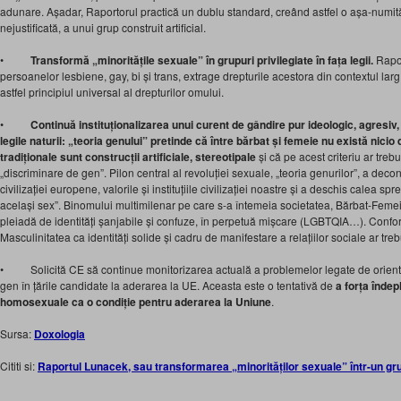
adunare. Așadar, Raportorul practică un dublu standard, creând astfel o așa-numită
nejustificată, a unui grup construit artificial.
•
Transformă „minoritățile sexuale” în grupuri privilegiate în fața legii.
Rapor
persoanelor lesbiene, gay, bi și trans, extrage drepturile acestora din contextul lar
astfel principiul universal al drepturilor omului.
•
Continuă instituționalizarea unui curent de gândire pur ideologic, agresiv, 
legile naturii: „teoria genului” pretinde că între bărbat și femeie nu există nicio 
tradiționale sunt construcții artificiale, stereotipale
și că pe acest criteriu ar treb
„discriminare de gen”. Pilon central al revoluției sexuale, „teoria genurilor”, a dec
civilizației europene, valorile și instituțiile civilizației noastre și a deschis calea s
același sex”. Binomului multimilenar pe care s-a întemeia societatea, Bărbat-Femei
pleiadă de identități șanjabile și confuze, în perpetuă mișcare (LGBTQIA…). Confor
Masculinitatea ca identități solide și cadru de manifestare a relațiilor sociale ar tre
• Solicită CE să continue monitorizarea actuală a problemelor legate de orienta
gen în țările candidate la aderarea la UE. Aceasta este o tentativă de
a forța îndep
homosexuale ca o condiție pentru aderarea la Uniune
.
Sursa:
Doxologia
Cititi si:
Raportul Lunacek, sau transformarea „minorităților sexuale” într-un grup