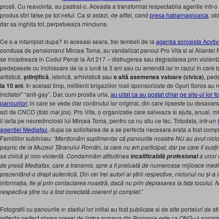
prosti. Cu reavointa, au pastrat-o. Aceasta a transformat respectabila agentie intr-
produs stiri false pe tot netul. Ca si astazi, de altfel, cand
presa habarnagioaica
, ob
dar sa inghita tot, perpetueaza minciuna.
Ce s-a intamplat dupa? In aceeasi seara, trei tembeli de la
agentia sorosista Acvt
condusa de pensionarul Mircea Toma, au vandalizat panoul Pro Vita si al Aliantei F
se incadreaza in Codul Penal la Art 217 – distrugerea sau degradarea prin violenta 
pedepseste cu închisoare de la o lună la 3 ani sau cu amendă iar in cazul în care 
artistică,
ştiinţifică
, istorică, arhivistică sau
o altă asemenea valoare (civica)
, ped
la 10 ani
. In acelasi timp, militienii brigaziilor rosii sponsorizate de Gyuri Soros a
incitator” “anti-gay”. Dar, cum prostia urla,
au uitat ca au postat chiar pe site-ul lor f
panourilor
, in care se vede clar continutul lor original, din care lipseste cu desava
azi de CNCD (
foto mai jos
). Pro Vita, o organizatie care salveaza si ajuta, anual, m
ii iarta pe necredinciosii lui Mircea Toma, pentru ca nu stiu ce fac. Totodata, intr-un
agentiei Mediafax
, dupa ce solicitarea de a se perfecta necesara erata a fost comple
Familiilor subliniau:
“Menționăm suplimentar că panourile noastre NU au avut nicio 
pașnic de la Muzeul Țăranului Român, la care nu am participat, dar pe care îl susț
sa civică și non-violentă. Condamnăm atitudinea
a unor r
incalificabilă profesional
de presă Mediafax, care a transmis, spre a fi preluată de numeroase mijloace medi
prezentând-o drept autentică. Din cei trei autori ai știrii respective, niciunul nu și-a 
informația, fie și prin contactarea noastră, dacă nu prin deplasarea la fața locului. 
respectiva știre nu a fost corectată coerent și complet.”
Fotografii cu panourile in stadiul lor initial au fost publicate si de alte portaluri de stir
reflecta perfect starea presei de limba romana din Romania este ca ONG-ul sorosi