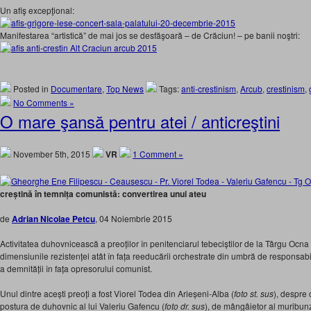
Un afiş excepţional:
Manifestarea “artistică” de mai jos se desfăşoară – de Crăciun! – pe banii noştri:
Posted in
Documentare
,
Top News
Tags:
anti-crestinism
,
Arcub
,
crestinism
,
No Comments »
O mare şansă pentru atei / anticreştini
November 5th, 2015
VR
1 Comment »
creștină în temnița comunistă: convertirea unui ateu
de
Adrian Nicolae Petcu
, 04 Noiembrie 2015
Activitatea duhovnicească a preoților în penitenciarul tebeciștilor de la Târgu Ocna
dimensiunile rezistenței atât în fața reeducării orchestrate din umbră de responsabili
a demnității în fața opresorului comunist.
Unul dintre acești preoți a fost Viorel Todea din Arieșeni-Alba (
foto st. sus
), despre c
postura de duhovnic al lui Valeriu Gafencu (
foto dr. sus
), de mângâietor al muribunz