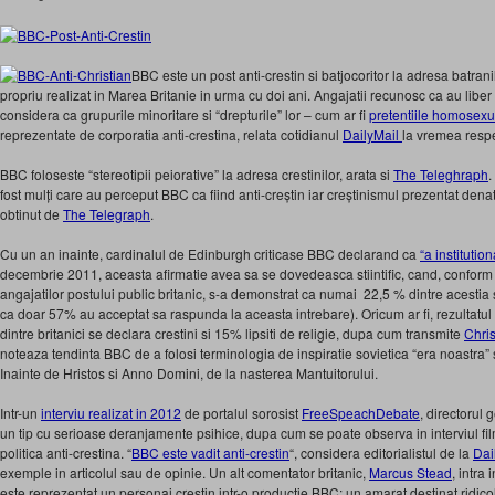
BBC este un post anti-crestin si batjocoritor la adresa batran
propriu realizat in Marea Britanie in urma cu doi ani. Angajatii recunosc ca au liber sa
considera ca grupurile minoritare si “drepturile” lor – cum ar fi
pretentiile homosexua
reprezentate de corporatia anti-crestina, relata cotidianul
DailyMail
la vremea respe
BBC foloseste “stereotipii peiorative” la adresa crestinilor, arata si
The Teleghraph
.
fost mulți care au perceput BBC ca fiind anti-creștin iar creștinismul prezentat denat
obtinut de
The Telegraph
.
Cu un an inainte, cardinalul de Edinburgh criticase BBC declarand ca
“a institutio
decembrie 2011, aceasta afirmatie avea sa se dovedeasca stiintific, cand, conform 
angajatilor postului public britanic, s-a demonstrat ca numai 22,5 % dintre acestia s
ca doar 57% au acceptat sa raspunda la aceasta intrebare). Oricum ar fi, rezultatu
dintre britanici se declara crestini si 15% lipsiti de religie, dupa cum transmite
Chris
noteaza tendinta BBC de a folosi terminologia de inspiratie sovietica “era noastra” s
Inainte de Hristos si Anno Domini, de la nasterea Mantuitorului.
Intr-un
interviu realizat in 2012
de portalul sorosist
FreeSpeachDebate
, directorul
un tip cu serioase deranjamente psihice, dupa cum se poate observa in interviul fil
politica anti-crestina. “
BBC este vadit anti-crestin
“, considera editorialistul de la
Dai
exemple in articolul sau de opinie. Un alt comentator britanic,
Marcus Stead
, intra
este reprezentat un personaj crestin intr-o productie BBC: un amarat destinat ridicol