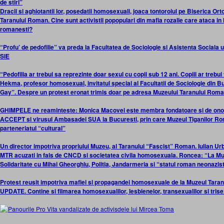
de stiri”
Dracii si aghiotantii lor, posedatii homosexuali, joaca tontoroiul pe Biserica 
Taranului Roman. Cine sunt activistii popopulari din mafia rozalie care ataca in 
romanesti?
“Profu’ de pedofilie” va preda la Facultatea de Sociologie si Asistenta Sociala
SIE
“Pedofilia ar trebui sa reprezinte doar sexul cu copii sub 12 ani. Copiii ar trebui
Hekma, profesor homosexual, invitatul special al Facultatii de Sociologie din Buc
Gay”. Despre un protest eronat trimis doar pe adresa Muzeului Taranului Rom
GHIMPELE ne reaminteste: Monica Macovei este membra fondatoare si de onoa
ACCEPT si virusul Ambasadei SUA la Bucuresti, prin care Muzeul Tiganilor Rom
parteneriatul “cultural”
Un director impotriva propriului Muzeu, al Taranului “Fascist” Roman. Iulian Urba
MTR acuzati in fals de CNCD si societatea civila homosexuala. Roncea: “La Muz
Solidaritate cu Mihai Gheorghiu, Politia, Jandarmeria si “statul roman neonazis
Protest reusit impotriva mafiei si propagandei homosexuale de la Muzeul Tar
UPDATE. Contine si filmarea homosexualilor, lesbienelor, transexualilor si trisex