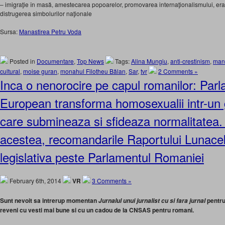
– imigraţie în masă, amestecarea popoarelor, promovarea internaţionalismului, era
distrugerea simbolurilor naţionale
Sursa:
Manastirea Petru Voda
Posted in
Documentare
,
Top News
Tags:
Alina Mungiu
,
anti-crestinism
,
mana
cultural
,
moise guran
,
monahul Filotheu Bălan
,
Sar
,
tvr
2 Comments »
Inca o nenorocire pe capul romanilor: Par
European transforma homosexualii intr-un g
care submineaza si sfideaza normalitatea.
acestea, recomandarile Raportului Lunace
legislativa peste Parlamentul Romaniei
February 6th, 2014
VR
3 Comments »
Sunt nevoit sa intrerup momentan
pentru
Jurnalul unui jurnalist cu si fara jurnal
reveni cu vesti mai bune si cu un cadou de la CNSAS pentru romani.