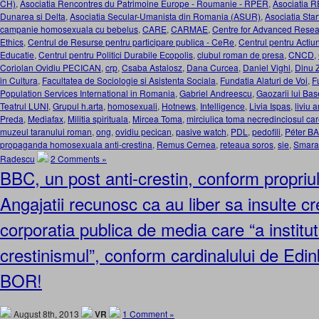
CH)
,
Asociatia Rencontres du Patrimoine Europe - Roumanie - RPER
,
Asociatia 
Dunarea si Delta
,
Asociatia Secular-Umanista din Romania (ASUR)
,
Asociatia Star
campanie homosexuala cu bebelus
,
CARE
,
CARMAE
,
Centre for Advanced Rese
Ethics
,
Centrul de Resurse pentru participare publica - CeRe
,
Centrul pentru Actiun
Educatie
,
Centrul pentru Politici Durabile Ecopolis
,
clubul roman de presa
,
CNCD
,
Coriolan Ovidiu PECICAN
,
crp
,
Csaba Astalosz
,
Dana Curcea
,
Daniel Vighi
,
Dinu 
in Cultura
,
Facultatea de Sociologie si Asistenta Sociala
,
Fundatia Alaturi de Voi
,
F
Population Services International in Romania
,
Gabriel Andreescu
,
Gaozarii lui Ba
Teatrul LUNI
,
Grupul h.arta
,
homosexuali
,
Hotnews
,
Intelligence
,
Livia Ispas
,
liviu 
Preda
,
Mediafax
,
Militia spirituala
,
Mircea Toma
,
mirciulica toma necredinciosul ca
muzeul taranului roman
,
ong
,
ovidiu pecican
,
pasive watch
,
PDL
,
pedofili
,
Péter B
propaganda homosexuala anti-crestina
,
Remus Cernea
,
reteaua soros
,
sie
,
Smara
Radescu
2 Comments »
BBC, un post anti-crestin, conform propriul
Angajatii recunosc ca au liber sa insulte cre
corporatia publica de media care “a instituti
crestinismul”, conform cardinalului de Edinb
BOR!
August 8th, 2013
VR
1 Comment »