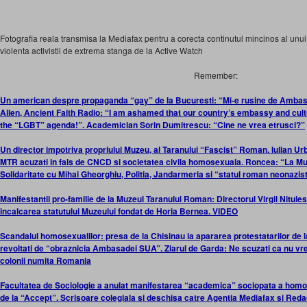
Fotografia reala transmisa la Mediafax pentru a corecta continutul mincinos al unui a
violenta activistii de extrema stanga de la Active Watch
Remember:
Un american despre propaganda “gay” de la Bucuresti: “Mi-e rusine de Amba
Allen, Ancient Faith Radio: “I am ashamed that our country’s embassy and cul
the “LGBT” agenda!”. Academician Sorin Dumitrescu: “Cine ne vrea etrusci?”
Un director impotriva propriului Muzeu, al Taranului “Fascist” Roman. Iulian Urba
MTR acuzati in fals de CNCD si societatea civila homosexuala. Roncea: “La Muz
Solidaritate cu Mihai Gheorghiu, Politia, Jandarmeria si “statul roman neonazis
Manifestantii pro-familie de la Muzeul Taranului Roman: Directorul Virgil Nitul
incalcarea statutului Muzeului fondat de Horia Bernea. VIDEO
Scandalul homosexualilor: presa de la Chisinau ia apararea protestatarilor de 
revoltati de “obraznicia Ambasadei SUA”. Ziarul de Garda: Ne scuzati ca nu vr
colonii numita Romania
Facultatea de Sociologie a anulat manifestarea “academica” sociopata a homosexu
de la “Accept”. Scrisoare colegiala si deschisa catre Agentia Mediafax si Redac