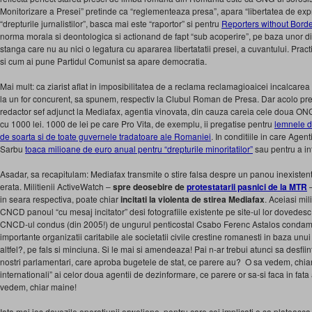
Monitorizare a Presei” pretinde ca “reglementeaza presa”, apara “libertatea de expres
“drepturile jurnalistilor”, basca mai este “raportor” si pentru
Reporters without Bord
norma morala si deontologica si actionand de fapt “sub acoperire”, pe baza unor di
stanga care nu au nici o legatura cu apararea libertatatii presei, a cuvantului. Practi
si cum ai pune Partidul Comunist sa apare democratia.
Mai mult: ca ziarist aflat in imposibilitatea de a reclama reclamagioaicei incalcarea d
la un for concurent, sa spunem, respectiv la Clubul Roman de Presa. Dar acolo pr
redactor sef adjunct la Mediafax, agentia vinovata, din cauza careia cele doua ONG
cu 1000 lei. 1000 de lei pe care Pro Vita, de exemplu, ii pregatise pentru
lemnele de
de soarta si de toate guvernele tradatoare ale Romaniei
. In conditiile in care Agen
Sarbu
toaca milioane de euro anual pentru “drepturile minoritatilor”
sau pentru a in
Asadar, sa recapitulam: Mediafax transmite o stire falsa despre un panou inexistent
erata. Militienii ActiveWatch –
spre deosebire de
protestatarii pasnici de la MTR
–
in seara respectiva, poate chiar
incitati la violenta de stirea Mediafax
. Aceiasi mil
CNCD panoul “cu mesaj incitator” desi fotografiile existente pe site-ul lor dovedesc
CNCD-ul condus (din 2005!) de ungurul penticostal Csabo Ferenc Astalos condam
importante organizatii caritabile ale societatii civile crestine romanesti in baza un
altfel?, pe fals si minciuna. Si le mai si amendeaza! Pai n-ar trebui atunci sa desfi
nostri parlamentari, care aproba bugetele de stat, ce parere au? O sa vedem, chiar 
internationali” ai celor doua agentii de dezinformare, ce parere or sa-si faca in fa
vedem, chiar maine!
Iata mai jos dovezile operatiunii orweliene, pentru care cei implicati o sa plateasc