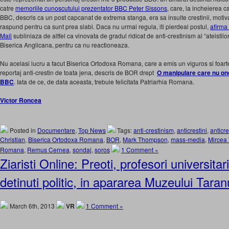
catre
memoriile cunoscutului prezentator BBC Peter Sissons
, care, la incheierea c
BBC, descris ca un post capcanat de extrema stanga, era sa insulte crestinii, moti
raspund pentru ca sunt prea slabi. Daca nu urmai regula, iti pierdeai postul,
afirma
Mail
subliniaza de altfel ca vinovata de gradul ridicat de anti-crestinism al “ateistil
Biserica Anglicana, pentru ca nu reactioneaza.
Nu acelasi lucru a facut Biserica Ortodoxa Romana, care a emis un viguros si foart
reportaj anti-crestin de toata jena, descris de BOR drept
O manipulare care nu ono
BBC
. Iata de ce, de data aceasta, trebuie felicitata Patriarhia Romana.
Victor Roncea
Posted in
Documentare
,
Top News
Tags:
anti-crestinism
,
anticrestini
,
anticr
Christian
,
Biserica Ortodoxa Romana
,
BOR
,
Mark Thompson
,
mass-media
,
Mircea
Romana
,
Remus Cernea
,
sondaj
,
soros
1 Comment »
Ziaristi Online: Preoti, profesori universitari,
detinuti politic, in apararea Muzeului Tar
March 6th, 2013
VR
1 Comment »