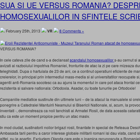
SUA SI UE VERSUS ROMANIA? DESPR
HOMOSEXUALILOR IN SFINTELE SCRI
February 25th, 2013
VR
8 Comments »
VERSUS ROMANIA?
In cele cateva zile de cand s-a declansat
scandalul homosexualilor
s-au cernut si 
avizati ai razboiului impotriva Romaniei, fronturile de atac la zi pe care mizeaza du
teleghidati. Dupa o hartuiala de 23 de ani, ce a continut operatiuni eficiente de ma
creierelor, in principal prin intermediul mass-media si al universitatilor reocupate si, 
agentii anti-Romania socotesc ca au ajuns la momentul in care pot ataca frontal ce
rezistenta si salvare nationala: Ortodoxia. Asadar, cu toate tunurile pe Ortodoxie!
Campaniile mediatice sustinute din ultimele luni – de la atacul la manualele si orel
ponegrire a Catedralei Mantuirii Neamului si Bisericii Nationale, si, acum, la prov
inventati -, demonstreaza ca noii tanchisti ai Armatei Rosii, de data aceasta catarati 
stiu ca este un moment propice pentru un atac masiv.
In mod ciudat, sustinatorii noilor brigazi rosii, finantate in special de Reteaua Desc
Ambasada tarii pentru a caror interese globale militarii romani isi dau viata, cand si
altfel, nu le apartin. Excludem Olanda care este o inamica recunoscuta a Romaniei