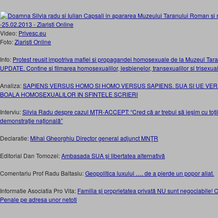
Video:
Privesc.eu
Foto:
Ziaristi Online
Info:
Protest reusit impotriva mafiei si propagandei homosexuale de la Muzeul T
UPDATE. Contine si filmarea homosexualilor, lesbienelor, transexualilor si trisexuali
Analiza:
SAPIENS VERSUS HOMO SI HOMO VERSUS SAPIENS. SUA SI UE VE
BOALA HOMOSEXUALILOR IN SFINTELE SCRIERI
Interviu:
Silvia Radu despre cazul MŢR-ACCEPT: “Cred că ar trebui să ieşim cu toţii
demonstraţie naţională”
Declaratie:
Mihai Gheorghiu Director general adjunct MNŢR
Editorial Dan Tomozei:
Ambasada SUA şi libertatea alternativă
Comentariu Prof Radu Baltasiu:
Geopolitica luxului …. de a pierde un popor
aliat.
Informatie Asociatia Pro Vita:
Familia și proprietatea privată NU sunt negociabile!
Penale pe adresa unor netoti