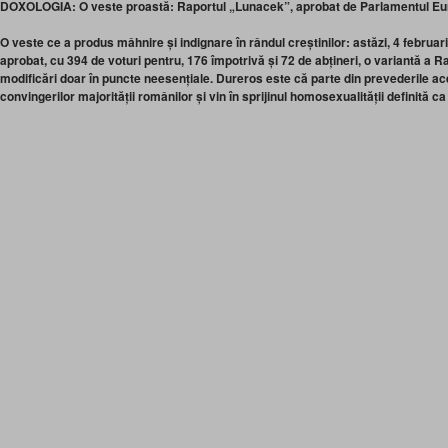
DOXOLOGIA: O veste proastă: Raportul „Lunacek”, aprobat de Parlamentul E
O veste ce a produs mâhnire și indignare în rândul creștinilor: astăzi, 4 febru
aprobat, cu 394 de voturi pentru, 176 împotrivă și 72 de abțineri, o variantă a R
modificări doar în puncte neesențiale. Dureros este că parte din prevederile ac
convingerilor majorității românilor și vin în sprijinul homosexualității definită c