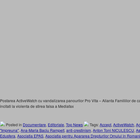
Postarea ActiveWatch cu vandalizarea panourilor Pro Vita – Alianta Familiilor de cat
incitati la violenta de stirea falsa a Mediafax
Posted in
Documentare
,
Editoriale
,
Top News
Tags:
Accept
,
ActiveWatch
,
Ag
"Impreuna"
,
Ana-Maria Baciu Rampelt
,
anti-crestinism
,
Anton Toni NICULESCU
,
As
Edusfera
,
Asociatia EPAS
,
Asociatia pentru Apararea Drepturilor Omului in Roman