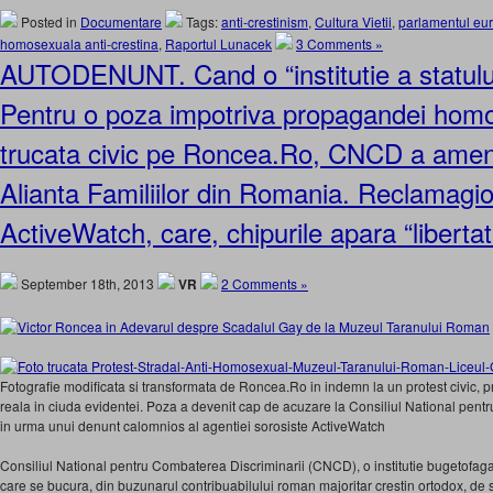
Posted in
Documentare
Tags:
anti-crestinism
,
Cultura Vietii
,
parlamentul eu
homosexuala anti-crestina
,
Raportul Lunacek
3 Comments »
AUTODENUNT. Cand o “institutie a statului
Pentru o poza impotriva propagandei hom
trucata civic pe Roncea.Ro, CNCD a amend
Alianta Familiilor din Romania. Reclamagio
ActiveWatch, care, chipurile apara “liberta
September 18th, 2013
VR
2 Comments »
Fotografie modificata si transformata de Roncea.Ro in indemn la un protest civic, 
reala in ciuda evidentei. Poza a devenit cap de acuzare la Consiliul National pent
in urma unui denunt calomnios al agentiei sorosiste ActiveWatch
Consiliul National pentru Combaterea Discriminarii (CNCD), o institutie bugetofag
care se bucura, din buzunarul contribuabilului roman majoritar crestin ortodox, de s