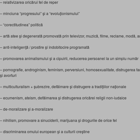
– relativizarea oricărui fel de reper
– minciuna “progresului” şi a “evoluţionismului”
– “corectitudinea” politică
– artă atee şi degenerată promovată prin televizor, muzică, filme, reclame, modă, ar
– anti-inteligenţă / prostire şi îndobitocire programată
– promovarea animalismului şi a cipuirii, reducerea persoanei la un simplu număr
– pornografie, androginism, feminism, perversiuni, homosexualitate, distrugerea fami
şi avorturi
– multiculturalism + şubrezire, defăimare şi distrugere a tradiţiilor naţionale
– ecumenism, ateism, defăimarea şi distrugerea oricărei religii non-iudaice
– de-moralizare şi a-moralizare
– nihilism, promovare a sinuciderii, marijuana şi drogurile de orice fel
– discriminarea omului european şi a culturii creştine