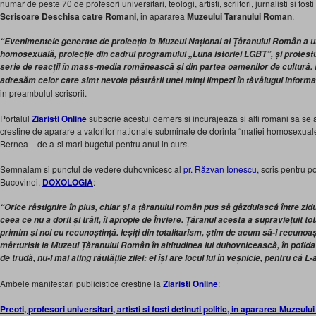
numar de peste 70 de profesori universitari, teologi, artisti, scriitori, jurnalisti si fost
Scrisoare Deschisa catre Romani
, in apararea
Muzeului Taranului Roman
.
“Evenimentele generate de proiecția la Muzeul Național al Țăranului Român a u
homosexuală, proiecție din cadrul programului
„Luna istoriei LGBT”,
și protestu
serie de reacții în mass-media românească și din partea oamenilor de cultură. P
adresăm celor care simt nevoia păstrării unei minți limpezi în tăvălugul inform
in preambulul scrisorii.
Portalul
Ziaristi Online
subscrie acestui demers si incurajeaza si alti romani sa se ala
crestine de aparare a valorilor nationale subminate de dorinta “mafiei homosexual
Bernea – de a-si mari bugetul pentru anul in cur
s
.
Semnalam si punctul de vedere duhovnicesc al
pr. Răzvan Ionescu,
scris pentru po
Bucovinei,
DOXOLOGIA
:
“Orice răstignire în plus, chiar și a țăranului român pus să găzduiască între zid
ceea ce nu a dorit și trăit, îl apropie de Înviere. Țăranul acesta a supraviețuit tota
primim și noi cu recunoștință. Ieșiți din totalitarism, știm de acum să-i recuno
mărturisit la Muzeul Țăranului Român în altitudinea lui duhovnicească, în pofida s
de trudă, nu-l mai ating răutățile zilei: el își are locul lui în veșnicie, pentru că L-
Ambele manifestari publicistice crestine la
Ziaristi Online
:
Preoti, profesori universitari, artisti si fosti detinuti politic, in apararea Muzeu