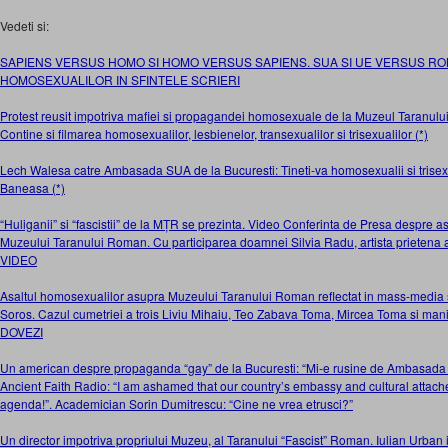
Vedeti si:
SAPIENS VERSUS HOMO SI HOMO VERSUS SAPIENS. SUA SI UE VERSUS R
HOMOSEXUALILOR IN SFINTELE SCRIERI
Protest reusit impotriva mafiei si propagandei homosexuale de la Muzeul Taran
Contine si filmarea homosexualilor, lesbienelor, transexualilor si trisexualilor (*)
Lech Walesa catre Ambasada SUA de la Bucuresti: Tineti-va homosexualii si trisexua
Baneasa (*)
“Huliganii” si “fascistii” de la MȚR se prezinta. Video Conferinta de Presa despre 
Muzeului Taranului Roman. Cu participarea doamnei Silvia Radu, artista prietena a
VIDEO
Asaltul homosexualilor asupra Muzeului Taranului Roman reflectat in mass-media
Soros. Cazul cumetriei a trois Liviu Mihaiu, Teo Zabava Toma, Mircea Toma si mani
DOVEZI
Un american despre propaganda “gay” de la Bucuresti: “Mi-e rusine de Ambasada 
Ancient Faith Radio: “I am ashamed that our country’s embassy and cultural attac
agenda!”. Academician Sorin Dumitrescu: “Cine ne vrea etrusci?”
Un director impotriva propriului Muzeu, al Taranului “Fascist” Roman. Iulian Urban 