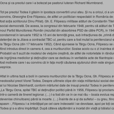
Ocna și ca preotul care l-a botezat pe pastorul luteran Richard Wurmbrand.
Tot pe preotul Todea îl găsim în ipostaza convertirii unui ateu. Și nu a oricui, ci a u
convins, Gheorghe Ene Filipescu, de altfel un politician respectabil în România de 
fost soția scriitorului Dinu Pillat). Gh. E. Filipescu militase alături de Constantin T
social-democrată. De aceea, la congresul din februarie 1948, pentru că alături de Ti
noul Partid Muncitoresc Român (rezultat din absorbirea PSD de către PCR), în 1949 
condamnat în ianuarie 1952 la 15 ani de temniță grea, sub infracțiunea de „crimă de 
detenției de la Jilava a contractat TBC-ul, pentru care a fost mutat la penitenciarul-
la Târgu Ocna (din 17 februarie 1952). Când ajunsese la Târgu Ocna, Filipescu se afl
fiind introdus direct în camera 4, cea a muribunzilor. Sosise acolo cu o zi înaintea 
Probabil va fi auzit de modelul de viețuire creștină, de altfel de notorietate în rânduril
de îngrijirea medicilor și deținuților care se dedicau în veritabile acte de filantropi
fost motivele care l-au convins că în fața morții căutarea ajutorului divin este singu
veșnice.
Aflat în ultima fază a bolii în camera muribunzilor de la Târgu Ocna, Gh. Filipescu av
neobositul preot Viorel Todea. Despre ultimele clipe din viața militantului social-dem
al lui Nicolae Steinhardt, conform mărturiei date de însuși preotul Todea în peniten
„La Târgu Ocna, spital TBC al deținuților politici până în 1956, Filipescu își proclam
într-o cameră de tineret legionar. (…) I-a fost din ce în ce mai rău – boala evolua re
devenise chinuitoare) până la moarte. (…) Înainte de a-și da sufletul – cu greu, fii
spasm -, Filipescu l-a îmbrățișat pe cel care îndeosebi i se devotase, apoi pe toți cei
Todea și s-a stins împărtășit. După câteva săptămâni a încetat din viață și băiatul care-