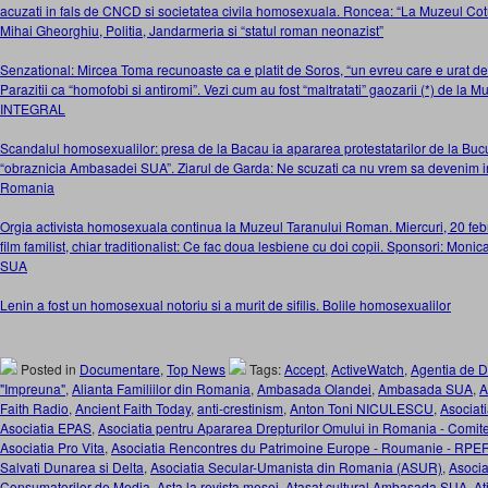
acuzati in fals de CNCD si societatea civila homosexuala. Roncea: “La Muzeul Cotro
Mihai Gheorghiu, Politia, Jandarmeria si “statul roman neonazist”
Senzational: Mircea Toma recunoaste ca e platit de Soros, “un evreu care e urat de 
Parazitii ca “homofobi si antiromi”. Vezi cum au fost “maltratati” gaozarii (*) de l
INTEGRAL
Scandalul homosexualilor: presa de la Bacau ia apararea protestatarilor de la Bucu
“obraznicia Ambasadei SUA”. Ziarul de Garda: Ne scuzati ca nu vrem sa devenim in
Romania
Orgia activista homosexuala continua la Muzeul Taranului Roman. Miercuri, 20 febr
film familist, chiar traditionalist: Ce fac doua lesbiene cu doi copii. Sponsori: Mo
SUA
Lenin a fost un homosexual notoriu si a murit de sifilis. Bolile homosexualilor
Posted in
Documentare
,
Top News
Tags:
Accept
,
ActiveWatch
,
Agentia de D
"Impreuna"
,
Alianta Familiilor din Romania
,
Ambasada Olandei
,
Ambasada SUA
,
A
Faith Radio
,
Ancient Faith Today
,
anti-crestinism
,
Anton Toni NICULESCU
,
Asocia
Asociatia EPAS
,
Asociatia pentru Apararea Drepturilor Omului in Romania - Comi
Asociatia Pro Vita
,
Asociatia Rencontres du Patrimoine Europe - Roumanie - RPE
Salvati Dunarea si Delta
,
Asociatia Secular-Umanista din Romania (ASUR)
,
Asocia
Consumatorilor de Media
,
Asta la revista mesei
,
Atasat cultural Ambasada SUA
,
At