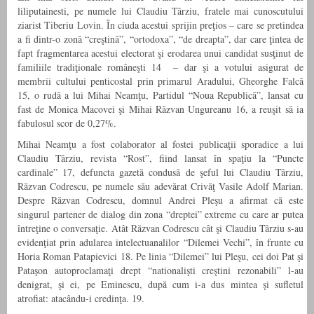
liliputainesti, pe numele lui Claudiu Târziu, fratele mai cunoscutului
ziarist Tiberiu Lovin. În ciuda acestui sprijin preţios – care se pretindea
a fi dintr-o zonă “creştină”, “ortodoxa”, “de dreapta”, dar care ţintea de
fapt fragmentarea acestui electorat şi erodarea unui candidat susţinut de
familiile tradiţionale româneşti 14 – dar şi a votului asigurat de
membrii cultului penticostal prin primarul Aradului, Gheorghe Falcă
15, o rudă a lui Mihai Neamţu, Partidul “Noua Republică”, lansat cu
fast de Monica Macovei şi Mihai Răzvan Ungureanu 16, a reuşit să ia
fabulosul scor de 0,27%.
Mihai Neamţu a fost colaborator al fostei publicaţii sporadice a lui
Claudiu Târziu, revista “Rost”, fiind lansat în spaţiu la “Puncte
cardinale” 17, defuncta gazetă condusă de şeful lui Claudiu Târziu,
Răzvan Codrescu, pe numele său adevărat Crivăţ Vasile Adolf Marian.
Despre Răzvan Codrescu, domnul Andrei Pleşu a afirmat că este
singurul partener de dialog din zona “dreptei” extreme cu care ar putea
întreţine o conversaţie. Atât Răzvan Codrescu cât şi Claudiu Târziu s-au
evidenţiat prin adularea intelectuanalilor “Dilemei Vechi”, în frunte cu
Horia Roman Patapievici 18. Pe linia “Dilemei” lui Pleşu, cei doi Pat şi
Pataşon autoproclamaţi drept “nationalişti creştini rezonabili” l-au
denigrat, şi ei, pe Eminescu, după cum i-a dus mintea şi sufletul
atrofiat: atacându-i credinţa. 19.