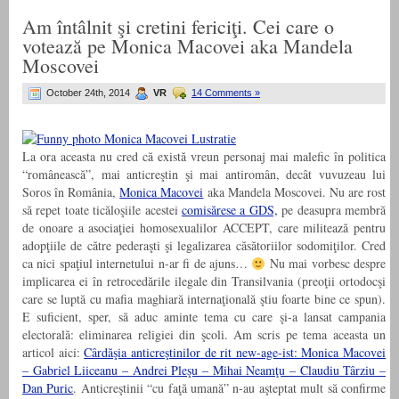
Am întâlnit şi cretini fericiţi. Cei care o
votează pe Monica Macovei aka Mandela
Moscovei
October 24th, 2014
VR
14 Comments »
La ora aceasta nu cred că există vreun personaj mai malefic în politica
“românească”, mai anticreştin şi mai antiromân, decât vuvuzeau lui
Soros în România,
Monica Macovei
aka Mandela Moscovei. Nu are rost
să repet toate ticăloşiile acestei
comisărese a GDS,
pe deasupra membră
de onoare a asociaţiei homosexualilor ACCEPT, care militează pentru
adopţiile de către pederaşti şi legalizarea căsătoriilor sodomiţilor. Cred
ca nici spaţiul internetului n-ar fi de ajuns…
Nu mai vorbesc despre
implicarea ei în retrocedările ilegale din Transilvania (preoţii ortodocşi
care se luptă cu mafia maghiară internaţională ştiu foarte bine ce spun).
E suficient, sper, să aduc aminte tema cu care şi-a lansat campania
electorală: eliminarea religiei din şcoli. Am scris pe tema aceasta un
articol aici:
Cârdăşia anticreştinilor de rit new-age-ist: Monica Macovei
– Gabriel Liiceanu – Andrei Pleşu – Mihai Neamţu – Claudiu Târziu –
Dan Puric
. Anticreştinii “cu faţă umană” n-au aşteptat mult să confirme