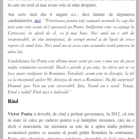
în care nu cred că mai avem voie să stăm deoparte.
Am scris încă din 6 august a.c., deci înainte de depunerea
candidaturilor,
aici
:
”Prioritatea pentru toți oamenii normali la cap din
țara asta este acum să-l oprească pe Ponta. Indiferent cine va ajunge la
Cotroceni, în afară de el, va fi mai bine. Nici unul nu e atît de
iresponsabil, de rău intenționat, de corupt moral și de lipsit de orice
repere că omul ăsta. Nici unul nu ar avea cum acumula toată puterea în
mîna lui.
Candidatura lui Ponta este ultima mare carte pe care o mai are de jucat
mafia comunisto-securistă. Dacă o pierde și pe asta, în cîțiva ani se va
face mare curățenie în România. Totodată, acum este în discuție, la fel
ca la începutul anilor 90, direcția de mers a României. Nu fiți surprinși!
Drumul spre Vest nu este ireversibil. Știu, Vestul nu e raiul. Totuși,
Estul e iadul! Fără nici o îndoială.”
Răul
Victor Ponta
a dovedit, de cînd a preluat guvernarea, în 2012, că este
în stare să calce pe cadavre pentru a-și îndeplini misiunea, căci nu e
decît o marionetă, iar misiunea sa este de a apăra mafia politico-
economică pentru ca aceasta să poată prăda România în continuare.
Ponta este plagiator, mincinos patologic, incapabil să facă ceva bun