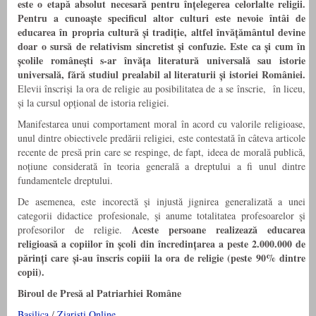
este o etap
ă
absolut necesar
ă
pentru
î
n
ț
elegerea celorlalte religii.
Pentru a cunoa
ș
te specificul altor culturi este nevoie
î
nt
â
i de
educarea
î
n propria cultur
ă
ș
i tradi
ț
ie, altfel
î
nv
ă
ț
ă
m
â
ntul devine
doar o surs
ă
de relativism sincretist
ș
i confuzie. Este ca
ș
i cum
î
n
ș
colile rom
â
ne
ș
ti s-ar
î
nv
ă
ț
a literatur
ă
universală sau istorie
universală, fără studiul prealabil al literaturii
ș
i istoriei Rom
â
niei.
Elevii înscriși la ora de religie au posibilitatea de a se înscrie, în liceu,
și la cursul opțional de istoria religiei.
Manifestarea unui comportament moral în acord cu valorile religioase,
unul dintre obiectivele predării religiei, este contestată în câteva articole
recente de presă prin care se respinge, de fapt, ideea de morală publică,
noțiune considerată în teoria generală a dreptului a fi unul dintre
fundamentele dreptului.
De asemenea, este incorectă şi injustă jignirea generalizată a unei
categorii didactice profesionale, şi anume totalitatea profesoarelor şi
Aceste persoane realizează educarea
profesorilor de religie.
religioasă a copiilor în școli din încredințarea a peste 2.000.000 de
părinți care și-au înscris copiii la ora de religie (peste 90% dintre
copii).
Biroul de Presă al Patriarhiei Române
Basilica
/
Ziaristi Online