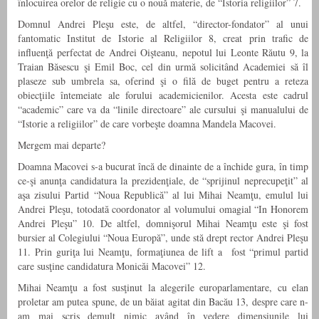
înlocuirea orelor de religie cu o nouă materie, de “Istoria religiilor” 7.
Domnul Andrei Pleşu este, de altfel, “director-fondator” al unui
fantomatic Institut de Istorie al Religiilor 8, creat prin trafic de
influenţă perfectat de Andrei Oişteanu, nepotul lui Leonte Răutu 9, la
Traian Băsescu şi Emil Boc, cel din urmă solicitând Academiei să îl
plaseze sub umbrela sa, oferind şi o filă de buget pentru a reteza
obiecţiile întemeiate ale forului academicienilor. Acesta este cadrul
“academic” care va da “linile directoare” ale cursului şi manualului de
“Istorie a religiilor” de care vorbeşte doamna Mandela Macovei.
Mergem mai departe?
Doamna Macovei s-a bucurat încă de dinainte de a închide gura, în timp
ce-şi anunţa candidatura la prezidenţiale, de “sprijinul neprecupeţit” al
aşa zisului Partid “Noua Republică” al lui Mihai Neamţu, emulul lui
Andrei Pleşu, totodată coordonator al volumului omagial “In Honorem
Andrei Pleşu” 10. De altfel, domnişorul Mihai Neamţu este şi fost
bursier al Colegiului “Noua Europă”, unde stă drept rector Andrei Pleşu
11. Prin guriţa lui Neamţu, formaţiunea de lift a fost “primul partid
care susţine candidatura Monicăi Macovei” 12.
Mihai Neamţu a fost susţinut la alegerile europarlamentare, cu elan
proletar am putea spune, de un băiat agitat din Bacău 13, despre care n-
am mai scris demult nimic având în vedere dimensiunile lui