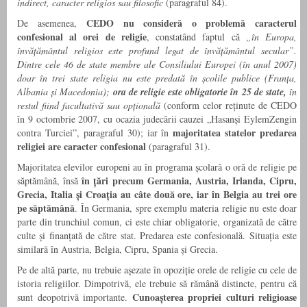
indirect, caracter religios sau filosofic
(paragraful 84).
CEDO nu consideră o problemă caracterul
De asemenea,
confesional al orei de religie
, constatând faptul că
„în Europa,
învă
ț
ă
m
â
ntul religios este profund legat de învă
ț
ă
m
â
ntul secular
”
.
Dintre cele 46 de state membre ale Consiliului Europei (
î
n anul 2007)
doar
î
n trei state religia nu este predat
ă î
n
ș
colile publice (Fran
ț
a,
Albania
ș
i Macedonia);
ora de religie este obligatorie în 25 de state,
în
restul fiind facultativă sau op
ț
ional
ă
(conform celor reținute de CEDO
în 9 octombrie 2007, cu ocazia judecării cauzei „Hasanși EylemZengin
majoritatea statelor predarea
contra Turciei”, paragraful 30); iar în
religiei are caracter confesional
(paragraful 31).
Majoritatea elevilor europeni au în programa școlară o oră de religie pe
în țări precum Germania, Austria, Irlanda, Cipru,
săptămână, însă
Grecia, Italia și Croația au câte două ore, iar în Belgia au trei ore
pe săptămână
. În Germania, spre exemplu materia religie nu este doar
parte din trunchiul comun, ci este chiar obligatorie, organizată de către
culte și finanțată de către stat. Predarea este confesională. Situația este
similară în Austria, Belgia, Cipru, Spania și Grecia.
Pe de altă parte, nu trebuie așezate în opoziție orele de religie cu cele de
istoria religiilor. Dimpotrivă, ele trebuie să rămână distincte, pentru că
Cunoa
ș
terea propriei culturi religioase
sunt deopotrivă importante.