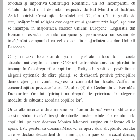
totodată și împotriva Constituției României, un act incompatibil cu
statutul de fost înalt demnitar, respectiv de fost Ministru al Justiției.
Astfel, potrivit Constituției României, art. 32, alin. (7), ‘în școlile de
stat, învățământul religios este organizat și garantat prin lege’, așa cum
se întâmplă în majoritatea statelor Uniunii Europene. Legislația din
România respectă normele europene și promovează un sistem de
învățământ comparabil cu cel existent în majoritatea statelor Uniunii
Europene.
Ca și în cazul Icoanelor din școli — păstrate la locul lor în ciuda
atacului anticreștin al unor ONG-uri extremiste care au pierdut în
instanță în fața drepturilor copiilor—, Religia în școli, cu posibilitatea
alegerii opționale de către părinți, se desfășoară potrivit principiilor
democrației prin voința expresă a comunităților locale. Astfel, în
concordanță cu prevederile art. 26, alin. (3) din Declarația Universală a
Drepturilor Omului ‘părinții au dreptul de prioritate în alegerea
modului de educație acordată copiilor lor’.
Orice altă încercare de a impune prin ‘ordin de sus’ vreo modificare a
acestui statut încalcă înseși drepturile fundamentale ale omului, ale
copilului, pe care doamna Monica Macovei susține cu înfocare că le
apără. Este posibil ca doamna Macovei să apere doar drepturile omului
care se declară descendent din maimuță, cum pare să fie cazul dânsei,