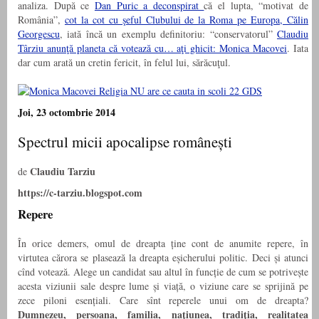
analiza. După ce
Dan Puric a deconspirat
că el lupta, “motivat de
România”,
cot la cot cu şeful Clubului de la Roma pe Europa, Călin
Georgescu
, iată încă un exemplu definitoriu: “conservatorul”
Claudiu
Târziu anunţă planeta că votează cu… aţi ghicit: Monica Macovei
. Iata
dar cum arată un cretin fericit, în felul lui, sărăcuţul.
Joi, 23 octombrie 2014
Spectrul micii apocalipse românești
Claudiu Tarziu
de
https://c-tarziu.blogspot.com
Repere
În orice demers, omul de dreapta ține cont de anumite repere, în
virtutea cărora se plasează la dreapta eșicherului politic. Deci și atunci
cînd votează. Alege un candidat sau altul în funcție de cum se potrivește
acesta viziunii sale despre lume și viață, o viziune care se sprijină pe
zece piloni esențiali. Care sînt reperele unui om de dreapta?
Dumnezeu, persoana, familia, națiunea, tradiția, realitatea