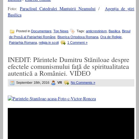
Foto:
Paraclisul Catedralei Mantuirii Neamului
/
Agenția de știri
Basilica
Posted in
Documentare
,
Top News
Tags:
anticrestinism
,
Basilica
,
Biroul
de Presă al Patriarhiei Române
,
Biserica Ortodoxa Romana
,
Ora de Religie
,
Patriarhia Romana
,
religia in scoli
1 Comment »
INEDIT: Părintele Dumitru Stăniloae despre
efectele comunismului faţă de spiritualitatea
autentică a României. VIDEO
September 18th, 2016
VR
No Comments »