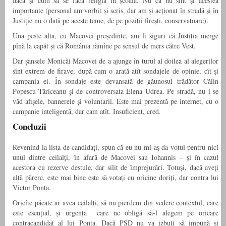
dacă și cum să se facă religia în școală. Nu că nu sînt și acestea
importante (personal am vorbit și scris, dar am și acționat în stradă și în
Justiție nu o dată pe aceste teme, de pe poziții firești, conservatoare).
Una peste alta, cu Macovei președinte, am fi siguri că Justiția merge
pînă la capăt și că România rămîne pe sensul de mers către Vest.
Dar șansele Monicăi Macovei de a ajunge în turul al doilea al alegerilor
sînt extrem de firave, după cum o arată atît sondajele de opinie, cît și
campania ei. În sondaje este devansată de găunosul trădător Călin
Popescu Tăriceanu și de controversata Elena Udrea. Pe stradă, nu i se
văd afișele, bannerele și voluntarii. Este mai prezentă pe internet, cu o
campanie inteligentă, dar cam atît. Insuficient, cred.
Concluzii
Revenind la lista de candidați, spun că eu nu mi-aș da votul pentru nici
unul dintre ceilalți, în afară de Macovei sau Iohannis – și în cazul
acestora cu rezerve destule, dar silit de împrejurări. Totuși, dacă aveți
altă părere, este mai bine este să votați cu oricine doriți, dar contra lui
Victor Ponta.
Oricîte păcate ar avea ceilalți, să nu pierdem din vedere contextul, care
este esențial, și urgența care ne obligă să-l alegem pe oricare
contracandidat al lui Ponta. Dacă PSD nu va izbuti să impună și