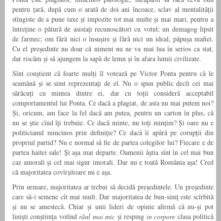
pentru țară, după cum o arată de doi ani încoace, sclav al mentalității
stîngiste de a pune taxe și impozite tot mai multe și mai mari, pentru a
întreține o pătură de asistați recunoscători cu votul; un demagog lipsit
de farmec; om fără nici o însușire și fără nici un ideal, păpușa mafiei.
Cu el președinte nu doar că nimeni nu ne va mai lua în serios ca stat,
dar riscăm și să ajungem la sapă de lemn și în afara lumii civilizate.
Sînt conștient că foarte mulți îl votează pe Victor Ponta pentru că le
seamănă și se simt reprezentați de el. Nu o spun public decît cei mai
sărăcuți cu mintea dintre ei, dar cu toții consideră acceptabil
comportamentul lui Ponta. Ce dacă a plagiat, de asta nu mai putem noi?
Și, oricum, am face la fel dacă am putea, pentru un carton în plus, că
nu se știe cînd îți trebuie. Ce dacă minte, nu toți mințim? Și oare nu e
politicianul mincinos prin definiție? Ce dacă îi apără pe corupții din
propriul partid? Nu e normal să fie de partea colegilor lui? Fiecare e de
partea haitei sale! Și așa mai departe. Oamenii ăștia sînt în cel mai bun
caz amorali și cel mai sigur imorali. Dar nu e toată România așa! Cred
că majoritatea covîrșitoare nu e așa.
Prin urmare, majoritatea ar trebui să decidă președintele. Un președinte
care să-i semene cît mai mult. Dar majoritatea de bun-simț este scîrbită
și nu se amestecă. Chiar și unii lideri de opinie afirmă că nu-și pot
liniști conștiința votînd
răul mai mic
și resping
in corpore
clasa politică