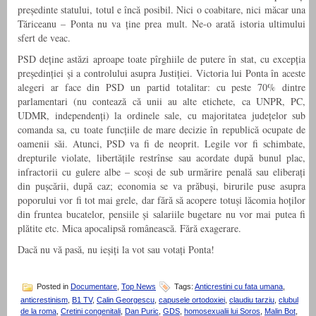
președinte statului, totul e încă posibil. Nici o coabitare, nici măcar una
Tăriceanu – Ponta nu va ține prea mult. Ne-o arată istoria ultimului
sfert de veac.
PSD deține astăzi aproape toate pîrghiile de putere în stat, cu excepția
președinției și a controlului asupra Justiției. Victoria lui Ponta în aceste
alegeri ar face din PSD un partid totalitar: cu peste 70% dintre
parlamentari (nu contează că unii au alte etichete, ca UNPR, PC,
UDMR, independenți) la ordinele sale, cu majoritatea județelor sub
comanda sa, cu toate funcțiile de mare decizie în republică ocupate de
oamenii săi. Atunci, PSD va fi de neoprit. Legile vor fi schimbate,
drepturile violate, libertățile restrînse sau acordate după bunul plac,
infractorii cu gulere albe – scoși de sub urmărire penală sau eliberați
din pușcării, după caz; economia se va prăbuși, birurile puse asupra
poporului vor fi tot mai grele, dar fără să acopere totuși lăcomia hoților
din fruntea bucatelor, pensiile și salariile bugetare nu vor mai putea fi
plătite etc. Mica apocalipsă românească. Fără exagerare.
Dacă nu vă pasă, nu ieșiți la vot sau votați Ponta!
Posted in
Documentare
,
Top News
Tags:
Anticrestini cu fata umana
,
anticrestinism
,
B1 TV
,
Calin Georgescu
,
capusele ortodoxiei
,
claudiu tarziu
,
clubul
de la roma
,
Cretini congenitali
,
Dan Puric
,
GDS
,
homosexualii lui Soros
,
Malin Bot
,