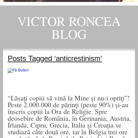
VICTOR RONCEA
BLOG
„ADEVARUL RAMANE, ORICARE AR FI SOARTA SLUJITORILOR SAI" – GH. I. B.
Posts Tagged ‘anticrestinism’
“Lăsaţi copiii să vină la Mine şi nu-i opriţi”!
Peste 2.000.000 de părinți (peste 90%) și-au
înscris copiii la Ora de Religie. Spre
deosebire de România, în Germania, Austria,
Irlanda, Cipru, Grecia, Italia și Croația se
studiază câte două ore, iar în Belgia trei ore