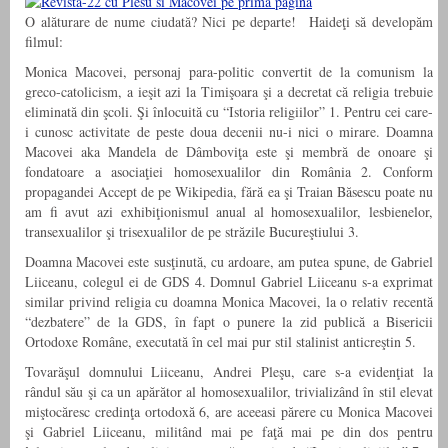
O alăturare de nume ciudată? Nici pe departe! Haideţi să developăm
filmul:
Monica Macovei, personaj para-politic convertit de la comunism la
greco-catolicism, a ieşit azi la Timişoara şi a decretat că religia trebuie
eliminată din şcoli. Şi înlocuită cu “Istoria religiilor” 1. Pentru cei care-
i cunosc activitate de peste doua decenii nu-i nici o mirare. Doamna
Macovei aka Mandela de Dâmboviţa este şi membră de onoare şi
fondatoare a asociaţiei homosexualilor din România 2. Conform
propagandei Accept de pe Wikipedia, fără ea şi Traian Băsescu poate nu
am fi avut azi exhibiţionismul anual al homosexualilor, lesbienelor,
transexualilor şi trisexualilor de pe străzile Bucureştiului 3.
Doamna Macovei este susţinută, cu ardoare, am putea spune, de Gabriel
Liiceanu, colegul ei de GDS 4. Domnul Gabriel Liiceanu s-a exprimat
similar privind religia cu doamna Monica Macovei, la o relativ recentă
“dezbatere” de la GDS, în fapt o punere la zid publică a Bisericii
Ortodoxe Române, executată în cel mai pur stil stalinist anticreştin 5.
Tovarăşul domnului Liiceanu, Andrei Pleşu, care s-a evidenţiat la
rândul său şi ca un apărător al homosexualilor, trivializând în stil elevat
miştocăresc credinţa ortodoxă 6, are aceeasi părere cu Monica Macovei
şi Gabriel Liiceanu, militând mai pe faţă mai pe din dos pentru