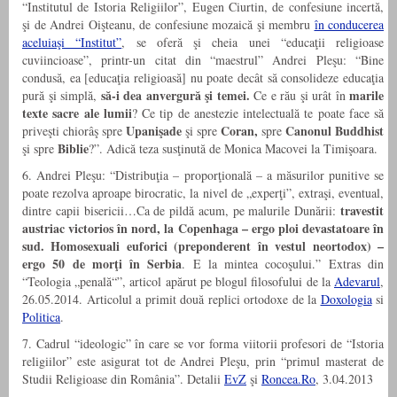
“Institutul de Istoria Religiilor”, Eugen Ciurtin, de confesiune incertă,
şi de Andrei Oişteanu, de confesiune mozaică şi membru
în conducerea
aceluiaşi “Institut”
, se oferă şi cheia unei “educaţii religioase
cuviincioase”, printr-un citat din “maestrul” Andrei Pleşu: “Bi­ne
condusă, ea [educaţia religioasă] nu poate decât să con­so­lideze educaţia
să-i dea anvergură şi temei.
marile
pură şi simplă,
Ce e rău şi urât în
texte sacre ale lumii
? Ce tip de anes­tezie intelectuală te poate face să
Upanişade
Coran,
Canonul Buddhist
priveşti chiorâş spre
şi spre
spre
Bi­blie
şi spre
?”. Adică teza susţinută de Monica Macovei la Timişoara.
6. Andrei Pleşu: “Distribuţia – proporţională – a măsurilor punitive se
poate rezolva aproape birocratic, la nivel de „experţi”, extraşi, eventual,
travestit
dintre capii bisericii…Ca de pildă acum, pe malurile Dunării:
austriac victorios în nord, la Copenhaga – ergo ploi devastatoare în
sud. Homosexuali euforici (preponderent în vestul neortodox) –
ergo 50 de morţi în Serbia
. E la mintea cocoşului.” Extras din
“Teologia „penală“”, articol apărut pe blogul filosofului de la
Adevarul
,
26.05.2014. Articolul a primit două replici ortodoxe de la
Doxologia
si
Politica
.
7. Cadrul “ideologic” în care se vor forma viitorii profesori de “Istoria
religiilor” este asigurat tot de Andrei Pleşu, prin “primul masterat de
Studii Religioase din România”. Detalii
EvZ
şi
Roncea.Ro
, 3.04.2013