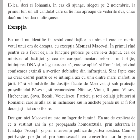
II-lea, deci și Iohannis, în caz că ajunge, alegeți pe 2 noiembrie, la
primul tur, un alt candidat care să fie mai aproape de vederile dvs, chiar
dacă nu i se dau multe șanse.
Excepția
Eu unul nu identific în restul candidaților pe nimeni care ar merita
Monicăi Macovei
votul unui om de dreapta, cu excepția
. În primul rînd
pentru ce a făcut deja în funcțiile publice pe care le-a deținut, cea de
ministru al Justiției și cea de europarlamentar: reforma în Justiție,
înființarea DNA și o lege europeană, care se aplică și României, privind
confiscarea extinsă a averilor dobîndite din infracțiuni. Sînt fapte care
au creat cadrul pentru ce se întîmplă azi cu unii dintre marii mafioți ai
țării. Fără schimbările din Justiție făcute de Macovei, și sub protecția
președintelui Băsescu, să recunoaștem, Năstase, Vîntu, Rușanu, Vlasov,
Hrebenciuc, Șova, Becali, Voiculescu, Patriciu și toți ceilalți jefuitori ai
României care se află azi în închisoare sau în anchete penale nu ar fi fost
deranjați nici cu o floare.
Desigur, nici Macovei nu este un înger de lumină. Ea are de explicat de
ce a susținut ani în șir propaganda homosexuală, prin aderarea la
fundația ”Accept” și prin intervenții publice de partea acesteia. Cum se
potrivește poziția ei pro-homosexuali cu convertirea sa la greco-