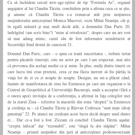
Ca să închidem cercul new-age-iştilor de tip “Formula As”, organul
angajator al lui Claudiu Târziu, conchidem prin a afirma ceea ce se ştie,
şi anume că Claudiu Târziu s-a remarcat atât prin susţinerea
susţinătorului anticreştinei Monica Macovei, recte Mihai Neamţu, cât şi,
în egală măsură şi mai mult decât atât, a domnului Dan Puric 20,
îndrăgitul (am scris bine?) “mim al ortodoxiei”, despre care nu are rost
să mai adaug nimic, cazul său de fost informator nemărturist al
Securităţii fiind destul de cunoscut 21.
Domnul Dan Puric, care – o spun cu toată sinceritatea -, trebuie iertat
pentru păcatele tinereţii, este un actor pe care l-am respectat, mai ales
că provenea din acelaşi mediu ca şi mine. În plus, mulţi dintre tinerii cu
care lucra îmi erau prieteni, ceea ce ma făcea inerent să fiu părtăş la
viaţa lor de zi cu zi noapte de noapte. Desigur, nu mi-a plăcut când,
înainte de manifestarea de ziua lui Eminescu pe care am organizat-o la
Centrul de Geopolitică al Universităţii Bucureşti, unde a acceptat (fără a
o onora apoi) invitaţia de a conferenţia, a afirmat în faţa colegilor mei
de la ziarul Ziua – referitor la atacurile din zona “dreptei” la Eminescu
şi credinţa sa – că Claudiu Târziu şi Răzvan Codrescu “sunt nişte idioţi
patentaţi” 22. Pe atunci nu credeam acest lucru decât despre unul dintre
ei… Dar ce-a fost a fost. Ziceam că conchid: Claudiu Târziu aşadar,
“creştin înfocat” dar “rezonabil”, este “slugă la doi stăpâni”: Mihai
Neamţu – primul susţinător din ţară al anticreştinei prohomosexuale