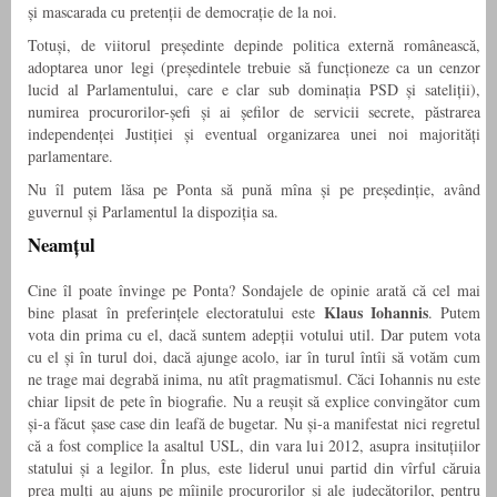
și mascarada cu pretenții de democrație de la noi.
Totuși, de viitorul președinte depinde politica externă românească,
adoptarea unor legi (președintele trebuie să funcționeze ca un cenzor
lucid al Parlamentului, care e clar sub dominația PSD și sateliții),
numirea procurorilor-șefi și ai șefilor de servicii secrete, păstrarea
independenței Justiției și eventual organizarea unei noi majorități
parlamentare.
Nu îl putem lăsa pe Ponta să pună mîna și pe președinție, având
guvernul și Parlamentul la dispoziția sa.
Neamțul
Cine îl poate învinge pe Ponta? Sondajele de opinie arată că cel mai
Klaus Iohannis
bine plasat în preferințele electoratului este
. Putem
vota din prima cu el, dacă suntem adepții votului util. Dar putem vota
cu el și în turul doi, dacă ajunge acolo, iar în turul întîi să votăm cum
ne trage mai degrabă inima, nu atît pragmatismul. Căci Iohannis nu este
chiar lipsit de pete în biografie. Nu a reușit să explice convingător cum
și-a făcut șase case din leafă de bugetar. Nu și-a manifestat nici regretul
că a fost complice la asaltul USL, din vara lui 2012, asupra insituțiilor
statului și a legilor. În plus, este liderul unui partid din vîrful căruia
prea mulți au ajuns pe mîinile procurorilor și ale judecătorilor, pentru