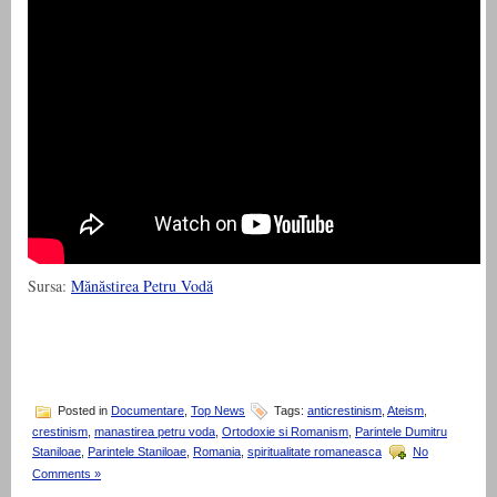
Sursa:
Mănăstirea Petru Vodă
Posted in
Documentare
,
Top News
Tags:
anticrestinism
,
Ateism
,
crestinism
,
manastirea petru voda
,
Ortodoxie si Romanism
,
Parintele Dumitru
Staniloae
,
Parintele Staniloae
,
Romania
,
spiritualitate romaneasca
No
Comments »