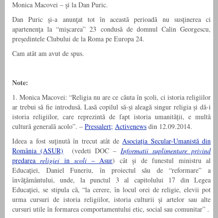
Monica Macovei – şi la Dan Puric.
Dan Puric şi-a anunţat tot în această perioadă nu susţinerea ci
apartenenţa la “mişcarea” 23 condusă de domnul Calin Georgescu,
preşedintele Clubului de la Roma pe Europa 24.
Cam atât am avut de spus.
Note:
1. Monica Macovei: “Religia nu are ce căuta în școli, ci istoria religiilor
ar trebui să fie introdusă. Lasă copilul să-și aleagă singur religia și dă-i
istoria religiilor, care reprezintă de fapt istoria umanității, e multă
cultură generală acolo”. –
Pressalert;
Activenews
din 12.09.2014.
Ideea a fost suţinută în trecut atât de
Asociația Secular-Umanistă din
România (ASUR)
(vedeti DOC –
Informatii suplimentare privind
predarea
religiei
in
scoli
– Asur
) cât şi de funestul ministru al
Educaţiei, Daniel Funeriu, în proiectul său de “reformare” a
învăţământului, unde, la punctul 3 al capitolului 17 din Legea
Educaţiei, se stipula că, “la cerere, în locul orei de religie, elevii pot
urma cursuri de istoria religiilor, istoria culturii şi artelor sau alte
cursuri utile în formarea comportamentului etic, social sau comunitar” .