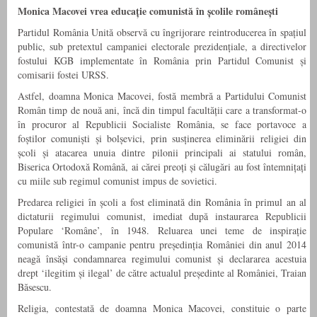
Monica Macovei vrea educație comunistă în școlile românești
Partidul România Unită observă cu îngrijorare reintroducerea în spațiul
public, sub pretextul campaniei electorale prezidențiale, a directivelor
fostului KGB implementate în România prin Partidul Comunist și
comisarii fostei URSS.
Astfel, doamna Monica Macovei, fostă membră a Partidului Comunist
Român timp de nouă ani, încă din timpul facultății care a transformat-o
în procuror al Republicii Socialiste România, se face portavoce a
foștilor comuniști și bolșevici, prin susținerea eliminării religiei din
școli și atacarea unuia dintre pilonii principali ai statului român,
Biserica Ortodoxă Română, ai cărei preoți și călugări au fost întemnițați
cu miile sub regimul comunist impus de sovietici.
Predarea religiei în școli a fost eliminată din România în primul an al
dictaturii regimului comunist, imediat după instaurarea Republicii
Populare ‘Române’, în 1948. Reluarea unei teme de inspirație
comunistă într-o campanie pentru președinția României din anul 2014
neagă însăși condamnarea regimului comunist și declararea acestuia
drept ‘ilegitim și ilegal’ de către actualul președinte al României, Traian
Băsescu.
Religia, contestată de doamna Monica Macovei, constituie o parte