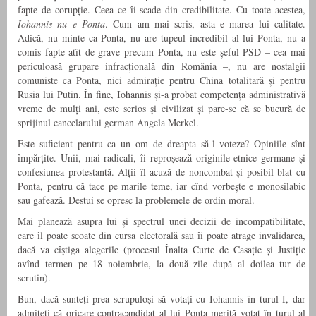
fapte de corupție. Ceea ce îi scade din credibilitate. Cu toate acestea,
Iohannis nu e Ponta
. Cum am mai scris, asta e marea lui calitate.
Adică, nu minte ca Ponta, nu are tupeul incredibil al lui Ponta, nu a
comis fapte atît de grave precum Ponta, nu este șeful PSD – cea mai
periculoasă grupare infracțională din România –, nu are nostalgii
comuniste ca Ponta, nici admirație pentru China totalitară și pentru
Rusia lui Putin. În fine, Iohannis și-a probat competența administrativă
vreme de mulți ani, este serios și civilizat și pare-se că se bucură de
sprijinul cancelarului german Angela Merkel.
Este suficient pentru ca un om de dreapta să-l voteze? Opiniile sînt
împărțite. Unii, mai radicali, îi reproșează originile etnice germane și
confesiunea protestantă. Alții îl acuză de noncombat și posibil blat cu
Ponta, pentru că tace pe marile teme, iar cînd vorbește e monosilabic
sau gafează. Destui se opresc la problemele de ordin moral.
Mai planează asupra lui și spectrul unei decizii de incompatibilitate,
care îl poate scoate din cursa electorală sau îi poate atrage invalidarea,
dacă va cîștiga alegerile (procesul Înalta Curte de Casație și Justiție
avînd termen pe 18 noiembrie, la două zile după al doilea tur de
scrutin).
Bun, dacă sunteți prea scrupuloși să votați cu Iohannis în turul I, dar
admiteți că oricare contracandidat al lui Ponta merită votat în turul al