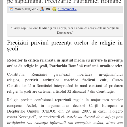
pe săptămână. Precizările Patriarhiei Române
March 11th, 2017
VR
1 Comment »
“Lăsaţi copiii să vină la Mine şi nu-i opriţi, căci a unora ca aceştia este împărăţia lui
Dumnezeu.”
Precizări privind prezența orelor de religie în
școli
Referitor la critica relansată în spațiul media cu privire la prezența
orelor de religie în școli, Patriarhia Română reafirmă următoarele:
Constituția României garantează libertatea învățământului
potrivit cerin
ț
elor specifice fiec
ă
rui cult
religios,
, Curtea
Constituțională a României interpretând în mod constant că predarea
religiei în școli are ca temei articolul 32 alineatul 7 din Constituție.
Religia predată confesional reprezintă regula în majoritatea statelor
europene. Astfel, în argumentarea deciziei Curții Europene a
Drepturilor Omului (CEDO), din 29 iunie 2007, în cazul „Folgero
contra Norvegiei”, se precizează că
statele au dreptul de a difuza prin
învă
ț
ă
m
â
nt sau educa
ț
ie informa
ț
ii sau cuno
ș
tin
ț
e av
â
nd, direct sau