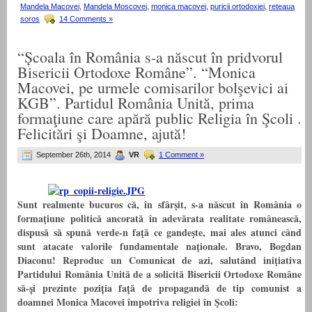
Mandela Macovei
,
Mandela Moscovei
,
monica macovei
,
puricii ortodoxiei
,
reteaua
soros
14 Comments »
“Școala în România s-a născut în pridvorul
Bisericii Ortodoxe Române”. “Monica
Macovei, pe urmele comisarilor bolşevici ai
KGB”. Partidul România Unită, prima
formaţiune care apără public Religia în Şcoli .
Felicitări şi Doamne, ajută!
September 26th, 2014
VR
1 Comment »
Sunt realmente bucuros că, în sfârşit, s-a născut în România o
formaţiune politică ancorată în adevărata realitate românească,
dispusă să spună verde-n faţă ce gandeşte, mai ales atunci când
sunt atacate valorile fundamentale naţionale. Bravo, Bogdan
Diaconu! Reproduc un Comunicat de azi, salutând iniţiativa
Partidului România Unită de a solicită Bisericii Ortodoxe Române
să-și prezinte poziția față de propagandă de tip comunist a
doamnei Monica Macovei împotriva religiei în Şcoli: