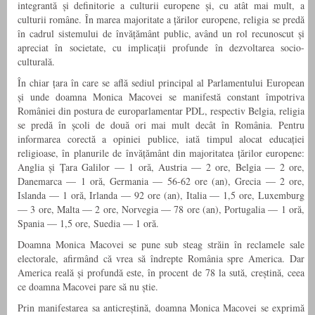
integrantă și definitorie a culturii europene și, cu atât mai mult, a
culturii române. În marea majoritate a țărilor europene, religia se predă
în cadrul sistemului de învățământ public, având un rol recunoscut și
apreciat în societate, cu implicații profunde în dezvoltarea socio-
culturală.
În chiar țara în care se află sediul principal al Parlamentului European
și unde doamna Monica Macovei se manifestă constant împotriva
României din postura de europarlamentar PDL, respectiv Belgia, religia
se predă în școli de două ori mai mult decât în România. Pentru
informarea corectă a opiniei publice, iată timpul alocat educației
religioase, în planurile de învățământ din majoritatea țărilor europene:
Anglia și Țara Galilor — 1 oră, Austria — 2 ore, Belgia — 2 ore,
Danemarca — 1 oră, Germania — 56-62 ore (an), Grecia — 2 ore,
Islanda — 1 oră, Irlanda — 92 ore (an), Italia — 1,5 ore, Luxemburg
— 3 ore, Malta — 2 ore, Norvegia — 78 ore (an), Portugalia — 1 oră,
Spania — 1,5 ore, Suedia — 1 oră.
Doamna Monica Macovei se pune sub steag străin în reclamele sale
electorale, afirmând că vrea să îndrepte România spre America. Dar
America reală și profundă este, în procent de 78 la sută, creștină, ceea
ce doamna Macovei pare să nu știe.
Prin manifestarea sa anticreștină, doamna Monica Macovei se exprimă