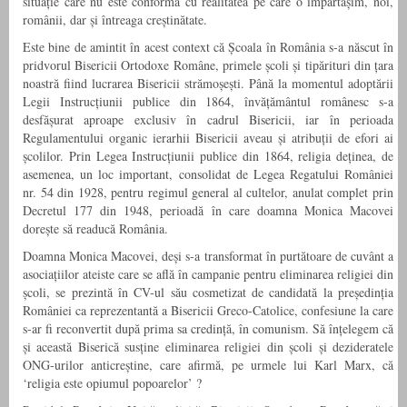
situație care nu este conformă cu realitatea pe care o împărtășim, noi,
românii, dar și întreaga creștinătate.
Este bine de amintit în acest context că Școala în România s-a născut în
pridvorul Bisericii Ortodoxe Române, primele școli și tipărituri din țara
noastră fiind lucrarea Bisericii strămoșești. Până la momentul adoptării
Legii Instrucțiunii publice din 1864, învățământul românesc s-a
desfășurat aproape exclusiv în cadrul Bisericii, iar în perioada
Regulamentului organic ierarhii Bisericii aveau și atribuții de efori ai
școlilor. Prin Legea Instrucțiunii publice din 1864, religia deținea, de
asemenea, un loc important, consolidat de Legea Regatului României
nr. 54 din 1928, pentru regimul general al cultelor, anulat complet prin
Decretul 177 din 1948, perioadă în care doamna Monica Macovei
dorește să readucă România.
Doamna Monica Macovei, deși s-a transformat în purtătoare de cuvânt a
asociațiilor ateiste care se află în campanie pentru eliminarea religiei din
școli, se prezintă în CV-ul său cosmetizat de candidată la președinția
României ca reprezentantă a Bisericii Greco-Catolice, confesiune la care
s-ar fi reconvertit după prima sa credință, în comunism. Să înțelegem că
și această Biserică susține eliminarea religiei din școli și dezideratele
ONG-urilor anticreștine, care afirmă, pe urmele lui Karl Marx, că
‘religia este opiumul popoarelor’ ?