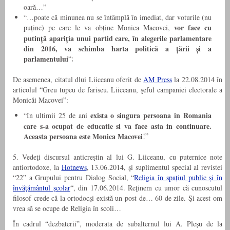
oară…”
“…poate că minunea nu se întâmplă în imediat, dar voturile (nu
vor face cu
puține) pe care le va obține Monica Macovei,
putință apariția unui partid care, în alegerile parlamentare
din 2016, va schimba harta politică a țării și a
parlamentului
“;
De asemenea, citatul dlui Liiceanu oferit de
AM Press
la 22.08.2014 în
articolul “Greu tupeu de fariseu. Liiceanu, şeful campaniei electorale a
Monicăi Macovei”:
exista o singura persoana in Romania
“In ultimii 25 de ani
care s-a ocupat de educatie si va face asta in continuare.
Aceasta persoana este Monica Macovei
!”
5. Vedeţi discursul anticreştin al lui G. Liiceanu, cu puternice note
antiortodoxe, la
Hotnews
, 13.06.2014, şi suplimentul special al revistei
“22” a Grupului pentru Dialog Social, “
Religia în spațiul public și în
învăţământul şcolar
“, din 17.06.2014. Reţinem cu umor că cunoscutul
filosof crede că la ortodocşi există un post de… 60 de zile. Şi acest om
vrea să se ocupe de Religia în scoli…
În cadrul “dezbaterii”, moderata de subalternul lui A. Pleşu de la