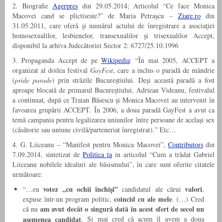
2. Biografie
Agerpres
din 29.05.2014; Articolul “Ce face Monica
Macovei cand se plictiseste?” de Maria Petraşcu –
Ziare.ro
din
31.05.2011, care oferă şi numărul actului de înregistrare a asociaţiei
homosexualilor, lesbienelor, transexualilor şi trisexualilor Accept,
disponibil la arhiva Judecătoriei Sector 2: 6727/25.10.1996
3. Propaganda Accept de pe
Wikipedia
: “În mai 2005, ACCEPT a
organizat al doilea festival
GayFest
, care a inclus o paradă de mândrie
(
pride parade
) prin străzile Bucureștiului. Deși această paradă a fost
aproape blocată de primarul Bucureștiului, Adriean Videanu, festivalul
a continuat, după ce Traian Băsescu și Monica Macovei au intervenit în
favoarea grupării ACCEPT. În 2006, a doua paradă GayFest a avut ca
temă campania pentru legalizarea uniunilor între persoane de același sex
(căsătorie sau uniune civilă/parteneriat înregistrat).” Etc…
4. G. Liiceanu – “Manifest pentru Monica Macovei”,
Contributors
din
7.09.2014, sintetizat de
Politica ta
in articolul “Cum a trădat Gabriel
Liiceanu nobilele idealuri ale băsismului”, în care sunt oferite citatele
următoare:
votez „cu ochii închiși”
valori
“…eu
candidatul ale cărui
,
coincid cu ale mele
expuse într-un program politic,
. (…) Cred
am avut decât o singură dată în acest sfert de secol un
că nu
asemenea candidat
. Și mai cred că acum îl avem a doua