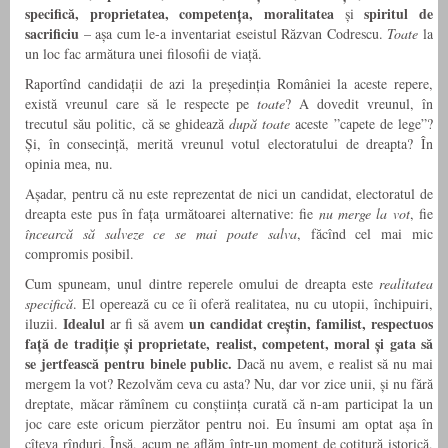
specifică, proprietatea, competența, moralitatea
spiritul de
și
sacrificiu
– așa cum le-a inventariat eseistul Răzvan Codrescu.
Toate
la
un loc fac armătura unei filosofii de viață.
Raportînd candidații de azi la președinția României la aceste repere,
există vreunul care să le respecte pe
toate
? A dovedit vreunul, în
trecutul său politic, că se ghidează
după toate
aceste ”capete de lege”?
Și, în consecință, merită vreunul votul electoratului de dreapta? În
opinia mea, nu.
Așadar, pentru că nu este reprezentat de nici un candidat, electoratul de
dreapta este pus în fața următoarei alternative: fie
nu merge la vot
, fie
încearcă să salveze ce se mai poate salva
, făcînd cel mai mic
compromis posibil.
Cum spuneam, unul dintre reperele omului de dreapta este
realitatea
specifică
. El operează cu ce îi oferă realitatea, nu cu utopii, închipuiri,
Idealul
un candidat creștin, familist, respectuos
iluzii.
ar fi să avem
față de tradiție și proprietate, realist, competent, moral și gata să
se jertfească pentru binele public.
Dacă nu avem, e realist să nu mai
mergem la vot? Rezolvăm ceva cu asta? Nu, dar vor zice unii, și nu fără
dreptate, măcar rămînem cu conștiința curată că n-am participat la un
joc care este oricum pierzător pentru noi. Eu însumi am optat așa în
cîteva rînduri. Însă, acum ne aflăm într-un moment de cotitură istorică,