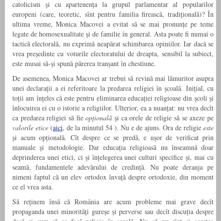
catolicism și cu apartenența la grupul parlamentar al popularilor
europeni (care, teoretic, sînt pentru familia firească, tradițională)? În
ultima vreme, Monica Macovei a evitat să se mai pronunțe pe teme
legate de homosexualitate și de familie în general. Asta poate fi numai o
tactică electorală, nu exprimă neapărat schimbarea opiniilor. Iar dacă se
vrea președinte cu voturile electoratului de dreapta, sensibil la subiect,
este musai să-și spună părerea tranșant în chestiune.
De asemenea, Monica Macovei ar trebui să revină mai lămuritor asupra
unei declarații a ei referitoare la predarea religiei în școală. Inițial, cu
toții am înțeles că este pentru eliminarea educației religioase din școli și
înlocuirea ei cu o istorie a religiilor. Ulterior, ea a nuanțat: nu vrea decît
ca predarea religiei să fie
opțională
și ca orele de religie să se axeze pe
valorile etice
(
aici
, de la minutul 54 ). Nu e de ajuns. Ora de religie
este
și acum opțională. Cît despre ce se predă, e ușor de verificat prin
manuale și metodologie. Dar educația religioasă nu înseamnă doar
deprinderea unei etici, ci și înțelegerea unei culturi specifice și, mai cu
seamă, fundamentele adevărului de credință. Nu poate deranja pe
nimeni faptul că un elev ortodox învață despre ortodoxie, din moment
ce el vrea asta.
Să reținem însă că România are acum probleme mai grave decît
propaganda unei minorități gureșe și perverse sau decît discuția despre