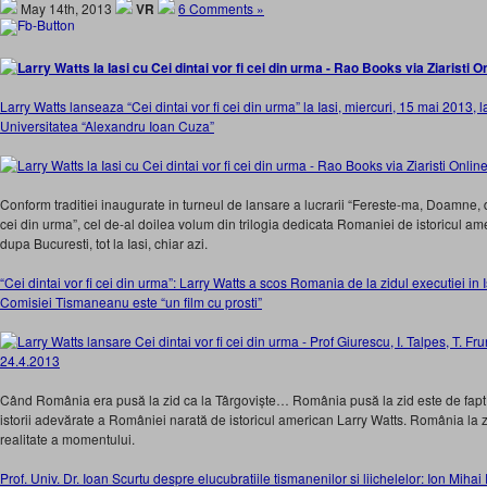
May 14th, 2013
VR
6 Comments »
Larry Watts lanseaza “Cei dintai vor fi cei din urma” la Iasi, miercuri, 15 mai 2013, la
Universitatea “Alexandru Ioan Cuza”
Conform traditiei inaugurate in turneul de lansare a lucrarii “Fereste-ma, Doamne, d
cei din urma”, cel de-al doilea volum din trilogia dedicata Romaniei de istoricul ame
dupa Bucuresti, tot la Iasi, chiar azi.
“Cei dintai vor fi cei din urma”: Larry Watts a scos Romania de la zidul executiei in 
Comisiei Tismaneanu este “un film cu prosti”
Când România era pusă la zid ca la Târgoviște… România pusă la zid este de fapt la
istorii adevărate a României narată de istoricul american Larry Watts. România la zid 
realitate a momentului.
Prof. Univ. Dr. Ioan Scurtu despre elucubratiile tismanenilor si liichelelor: Ion Mihai 