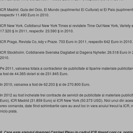
ICR Madrid. Guia del Ocio, El Mundo (suplimentul El Cultural) si El Pais (supliment
respectiv 11.490 Euro in 2010.
ICR New York. Cotidianul New York Times si revistele Time Out New York, Variety
17.320 $ in 2011, respectiv 23.590 $ in 2010.
ICR Praga. Revista Co, kdy v Praze. 703 Euro in 2011, respectiv 642 Euro in 2010.
ICR Stockholm. Cotidianele Svenska Daglabet si Dagens Nyheter. 26.518 Euro in 2
2010.
Pe 2011, valoarea totala a contractelor de publicitate si tiparire materiale publicitar
a fost de 44.365 dolari si de 231.845 Euro.
In 2010, valoarea a fost de 62.203 $ si de 270.800 Euro.
In 2012 au fost incheiate trei contracte de servicii de publicitate si materiale publi
Euro), ICR Madrid (31.859 Euro) si ICR New York (50.373 USD). Nici unul din acest
vreo comanda, date fiind schimbarile care au avut loc in vara anului trecut la ICR,
nicio plata.
6. Care este statutul doamnei Catrinel Plesu in cadrul ICR tinand cont ca, potrivi