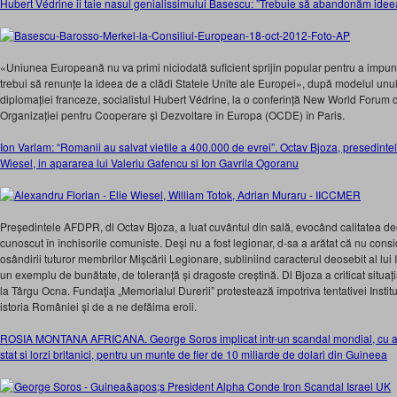
Hubert Védrine ii taie nasul genialissimului Basescu: ”Trebuie să abandonăm idee
«Uniunea Europeană nu va primi niciodată suficient sprijin popular pentru a impune 
trebui să renunțe la ideea de a clădi Statele Unite ale Europei», după modelul unui s
diplomației franceze, socialistul Hubert Védrine, la o conferință New World Foru
Organizației pentru Cooperare și Dezvoltare în Europa (OCDE) în Paris.
Ion Varlam: “Romanii au salvat vietile a 400.000 de evrei”. Octav Bjoza, presedintele
Wiesel, in apararea lui Valeriu Gafencu si Ion Gavrila Ogoranu
Președintele AFDPR, dl Octav Bjoza, a luat cuvântul din sală, evocând calitatea deo
cunoscut în închisorile comuniste. Deși nu a fost legionar, d-sa a arătat că nu con
osândirii tuturor membrilor Mișcării Legionare, subliniind caracterul deosebit al lui
un exemplu de bunătate, de toleranță și dragoste creștină. Dl Bjoza a criticat situați
la Târgu Ocna. Fundaţia „Memorialul Durerii” protestează împotriva tentativei Institu
istoria României şi de a ne defăima eroii.
ROSIA MONTANA AFRICANA. George Soros implicat intr-un scandal mondial, cu aresta
stat si lorzi britanici, pentru un munte de fier de 10 miliarde de dolari din Guineea