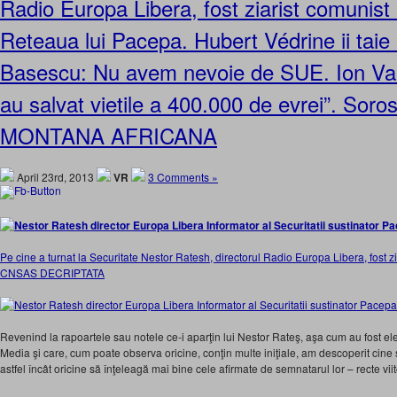
Radio Europa Libera, fost ziarist comunist
Reteaua lui Pacepa. Hubert Védrine ii taie 
Basescu: Nu avem nevoie de SUE. Ion Va
au salvat vietile a 400.000 de evrei”. Sor
MONTANA AFRICANA
April 23rd, 2013
VR
3 Comments »
Pe cine a turnat la Securitate Nestor Ratesh, directorul Radio Europa Libera, fost 
CNSAS DECRIPTATA
Revenind la rapoartele sau notele ce-i aparţin lui Nestor Rateş, aşa cum au fost el
Media şi care, cum poate observa oricine, conţin multe iniţiale, am descoperit cine 
astfel încât oricine să înţeleagă mai bine cele afirmate de semnatarul lor – recte vii