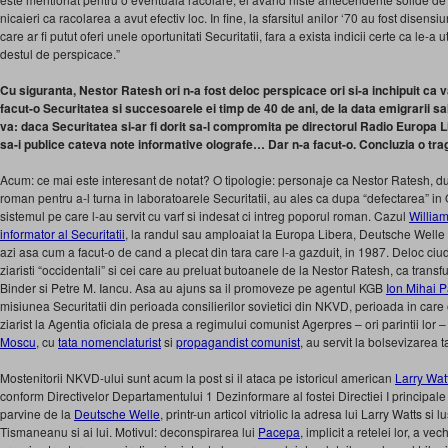
nicaieri ca racolarea a avut efectiv loc. In fine, la sfarsitul anilor ‘70 au fost disen
care ar fi putut oferi unele oportunitati Securitatii, fara a exista indicii certe ca le-a
destul de perspicace.”
Cu siguranta, Nestor Ratesh ori n-a fost deloc perspicace ori si-a inchipuit ca v
facut-o Securitatea si succesoarele ei timp de 40 de ani, de la data emigrarii sa
va: daca Securitatea si-ar fi dorit sa-l compromita pe directorul Radio Europa Lib
sa-i publice cateva note informative olografe… Dar n-a facut-o. Concluzia o trag
Acum: ce mai este interesant de notat? O tipologie: personaje ca Nestor Ratesh, d
roman pentru a-l turna in laboratoarele Securitatii, au ales ca dupa “defectarea” i
sistemul pe care l-au servit cu varf si indesat ci intreg poporul roman. Cazul
Willia
informator al Securitatii
, la randul sau amploaiat la Europa Libera, Deutsche Welle
azi asa cum a facut-o de cand a plecat din tara care l-a gazduit, in 1987. Deloc ciud
ziaristi “occidentali” si cei care au preluat butoanele de la Nestor Ratesh, ca tran
Binder si Petre M. Iancu. Asa au ajuns sa il promoveze pe agentul KGB
Ion Mihai 
misiunea Securitatii din perioada consilierilor sovietici din NKVD, perioada in care 
ziarist la Agentia oficiala de presa a regimului comunist Agerpres – ori parintii lor 
Moscu
, cu
tata nomenclaturist
si
propagandist comunist
, au servit la bolsevizarea ta
Mostenitorii NKVD-ului sunt acum la post si il ataca pe istoricul american
Larry Wat
conform Directivelor Departamentului 1 Dezinformare al fostei Directiei I principa
parvine de la
Deutsche Welle
, printr-un articol vitriolic la adresa lui Larry Watts si lu
Tismaneanu si ai lui. Motivul: deconspirarea lui
Pacepa
, implicit a retelei lor, a ve