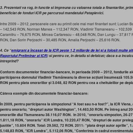
3. Prezentati va rog, in functie si impreuna cu valoarea totala a finantarilor, pr
beneficiat de fonduri ICR pe parcursul mandatului Patapievici.
Intre 2009 – 2012, persoanele care au primit cele mai mari finantari sunt: Lucian 
– 142,543 RON, Norman Manea – 112,347 RON, Vladimir Tismaneanu – 102,539 
Caramitru – 76,675 RON, Mircea Cartarescu – 48,048 RON, Dan Lungu – 37,817 R
RON, Dan Sorin Perjoschi – 30,485 RON, Amalia Perjoschi – 25,616 RON.
4. Ce “
emigrant a încasat de la ICR peste 1,2 miliarde de lei și a folosit multe al
Raportului Preliminar al ICR
) si pentru ce, in detaliu si defalcat; daca s-a incal
intreprind?
Conform documentelor financiar-bancare, in perioada 2009 – 2012, fondurile a
participarea domnului Vladimir Tismăneanu la diverse acțiuni însumează 105.5
RON pentru plata onorariilor și 3.048, 82 RON pentru cea a cheltuielilor pe depl
Câteva exemple din documentele financiar-bancare:
În 2009, pentru participarea la simpozionul “A fost sau n-a fost?”, la ICR Viena,
pentru onorariu; “drepturi autor Washington”, 14.463,50 RON. Pe întreg anul 200
onorariile dlui Tismaneanu 38.116,07 RON. In 2010, “onorariu simpozion, 26-27
1.811,18 RON, “onorariu” ICR Londra, 10.220,47 RON, “drepturi de autor prele
justitie”, 15.604 RON. Total: 29.562, 72 RON. 2011: “plata drept autor aprilie”,
5.148,83 RON, “ICR Londra”, 5.112,06 RON, “Conferinta in cadrul evenimentulu