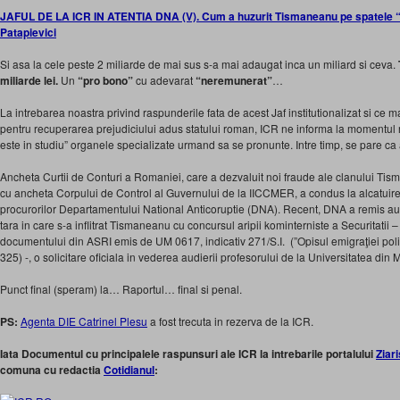
JAFUL DE LA ICR IN ATENTIA DNA (V). Cum a huzurit Tismaneanu pe spatele “pat
Patapievici
Si asa la cele peste 2 miliarde de mai sus s-a mai adaugat inca un miliard si ceva.
miliarde lei.
Un
“pro bono”
cu adevarat
“neremunerat”
…
La intrebarea noastra privind raspunderile fata de acest Jaf institutionalizat si ce m
pentru recuperarea prejudiciului adus statului roman, ICR ne informa la momentul 
este in studiu” organele specializate urmand sa se pronunte. Intre timp, se pare ca a
Ancheta Curtii de Conturi a Romaniei, care a dezvaluit noi fraude ale clanului Ti
cu ancheta Corpului de Control al Guvernului de la IICCMER, a condus la alcatuir
procurorilor Departamentului National Anticoruptie (DNA). Recent, DNA a remis aut
tara in care s-a inflitrat Tismaneanu cu concursul aripii kominterniste a Securitatii – p
documentului din ASRI emis de UM 0617, indicativ 271/S.I. (”Opisul emigraţiei poli
325) -, o solicitare oficiala in vederea audierii profesorului de la Universitatea din 
Punct final (speram) la… Raportul… final si penal.
PS:
Agenta DIE Catrinel Plesu
a fost trecuta in rezerva de la ICR.
Iata Documentul cu principalele raspunsuri ale ICR la intrebarile portalului
Ziari
comuna cu redactia
Cotidianul
: