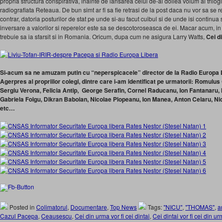
propria structura conspirativa, inainte de lansarea celui de-al doilea volum al trilogie
radiografiata Reteaua. De bun simt ar fi sa fie retrasi de la post daca nu vor sa se r
contrar, datoria posturilor de stat pe unde si-au facut cuibul si de unde isi continua
inversare a valorilor si reperelor este sa se descotoroseasca de ei. Macar acum, i
trebuie sa ia sfarsit si in Romania. Oricum, dupa cum ne asigura Larry Watts,
Cei di
Si-acum sa ne amuzam putin cu “neperspicacele” director de la Radio Europa Lib
Agerpres al propriilor colegi, dintre care i-am identificat pe urmatorii: Romulu
Sergiu Verona, Felicia Antip, George Serafin, Cornel Raducanu, Ion Fantanaru, 
Gabriela Folgu, Dikran Baboian, Nicolae Plopeanu, Ion Manea, Anton Celaru, Ni
etc…
Posted in
Colimatorul
,
Documentare
,
Top News
Tags:
"NICU"
,
"THOMAS"
,
a
Cazul Pacepa
,
Ceausescu
,
Cei din urma vor fi cei dintai
,
Cei dintai vor fi cei din u