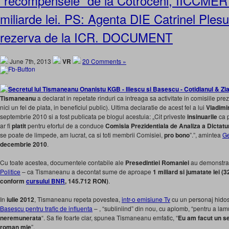
“recompensele” de la Cotroceni, IICCMER 
miliarde lei. PS: Agenta DIE Catrinel Plesu 
rezerva de la ICR. DOCUMENT
June 7th, 2013
VR
20 Comments »
Tismaneanu
a declarat in repetate rinduri ca intreaga sa activitate in comisiile prez
nici un fel de plata, in beneficiul public). Ultima declaratie de acest fel a lui
Vladimi
septembrie 2010 si a fost publicata pe blogul acestuia: „Cit priveste
insinuarile
ca 
ar fi
platit
pentru efortul de a conduce
Comisia Prezidentiala de Analiza a Dictatu
se poate de limpede, am lucrat, ca si toti membrii Comisiei,
pro bono
”.”, amintea
Ge
decembrie 2010
.
Cu toate acestea, documentele contabile ale
Presedintiei Romaniei
au demonstrat
Politice
– ca Tismaneanu a decontat sume de aproape
1 miliard si jumatate lei (
conform
cursului BNR
, 145.712 RON)
.
In
iulie 2012
, Tismaneanu repeta povestea,
intr-o emisiune Tv
cu un personaj hidos 
Basescu pentru trafic de influenta
– , “subliniind” din nou, cu aplomb, “pentru a lamur
neremunerata
“. Sa fie foarte clar, spunea Tismaneanu emfatic, “
Eu am facut un se
roman mie
”.