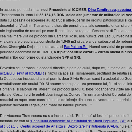
In aceeasi perioada insa,
noul Presedinte al ICCMER,
Dinu Zamfirescu, scoatea 
Tismaneanu in urma lui:
55.154,16 RON, adica alta jumatate de miliard de lei vec
data cu aceasta descoperire au aparut si altele, ce tin de ordinul patologicului si c
decontul lui Vladimir Tismaneanu stors din pensiile atat ale comunistilor cat si ale fos
ale legionarilor de romani pe care ii incrimineaza regulat. Respectiv: dl Tismane
cea mai mare vila de protocol din Cartierul Rosu, asa numita
Vila Lac 3, invecinat
vila care are o suprafata construita de
1.045 m2
si care a fost cuibusorul de nebuni
Ghe. Gheorghiu-Dej
, dupa cum arata si
BadPolitics.Ro
. Numai
serviciul de protect
perioada decontata de IICCMER,
a triplat costurile cazarii – cifrata oficial la cir
estimarilor conforme cu standardele SPP si SRI
.
Povestea se ingroasa in aceeasi directie, a patologicului, dupa ce, in martie anul a
actualului sefut al IICCMER
si faptul ca acelasi Tismaneanu, profitand de relatia 
la Ceausescu incoace si-a mai permis doar Silviu Brucan cand l-a asteptat pe Georg
revolutionare ale anului ’90. Si anume sa ocupe el, cu persoana lui, fiul si sotia, int
Romaniei si salonul VIP aferent, de protocol gradul 0, folosit doar pentru vizite ale se
oficiale. Costurile vi le puteti doar imagina. Concret: “In urma anchetei Corpului de 
redactat un raport care constată multe deficienţe din punct de vedere managerial, da
penală: deconturi ilegale, deturnare de fonduri publice…”.
Dar Afacerea Tismaneanu nu s-a incheiat aici. “Pro bono”-ul fostului presedinte “on
membru de varf al
“Consiliului Academic” al Institutului de Studii Populare (ISP)
al 
al ciudatului Centru acoperit de Analiza si Dezvoltare Institutionala (CADI)
, nu s-a 
Administratia Prezidentiala a lui Basescu si Guvernul lui Boc. Tismaneanu a fost r