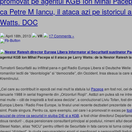
promovat pe agentul KGB Ion Mihai Pacepa
ca Petre M Iancu, il ataca azi pe istoricul
Watts. DOC
April 18th, 2013
VR
17 Comments »
agentul KGB Ion Mihai Pacepa si il ataca pe Larry Watts: de la Nestor Ratesh l
Turnatorii Securitatii au infiltrat pana-n gat Radio Europa Libera si Deutsche Welle
romanilor lectii de “deontologie” si “democratie”, din Occident. Insa steaua la care s
Kremlinului.
„Cei care au contribuit în epocă cel mai mult la statuia lui
Pacepa
am fost noi, cei d
ianuarie 1988 în serial fragmente din „Orizonturi Roşii“. Astăzi am putea să ne înt
mai multe – cât de inspirată a fost acea decizie“, a concluzionat Liviu Tofan, fost di
Europa Libera / Radio Free Europe, la finalul unei recente dezbateri prezentate d
simt. Poate singura. Pentru ca, spre exemplu, cel care l-a promovat in exces pe
fos
acuzat de crime ca securist in slujba DIE si a KGB
, a fost chiar directorul Departa
doua randuri! -, dupa pensionare consultant principal al postului, nimeni altul dec
Stesel Natan, alias “NICU” pentru ofiterii de Securitate in fata carora isi turna coleg
deveni “dizident”. In ciuda nenumaratelor elogii si mentionari a personalitatii fostulu