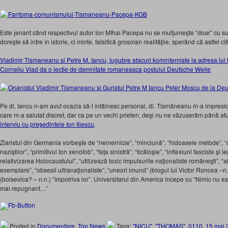
Este jenant când respectivul autor Ion MIhai Pacepa nu se mulţumeşte “doar” cu sup
doreşte să intre în istorie, ci minte, falsifică grosolan realităţile, sperând că astfel ci
Vladimir Tismaneanu si Petre M. Iancu, lugubre atacuri kominterniste la adresa lui 
Corneliu Vlad da o lectie de demnitate romaneasca postului Deutsche Welle
Pe dl. Iancu n-am avut ocazia să-l întâlnesc personal, dl. Tismăneanu m-a impresiona
care m-a salutat discret, dar ca pe un vechi prieten, deşi nu ne văzuserăm până atu
interviu cu preşedintele Ion Iliescu
.
Ziaristul din Germania vorbeşte de “nemernicie”, “minciună”, “hidoasele metode”, 
naziştilor”, “primitivul ton xenofob”, “faţa sinistră”, “ticăloşie”, “inflexiuni fasciste şi l
relativizarea Holocaustului”, “utilizează toxic impulsurile naţionaliste româneşti”, “
exemplare”, “obsesii ultranaţionaliste”, “uneori imund” (blogul lui Victor Roncea –n
(bolsevica? – n.n.) “împotriva lor”. Universitarul din America începe cu “Nimic nu es
mai repugnant…”
Posted in
Documentare
,
Top News
Tags:
"NICU"
,
"THOMAS"
,
0110
,
15 mai 