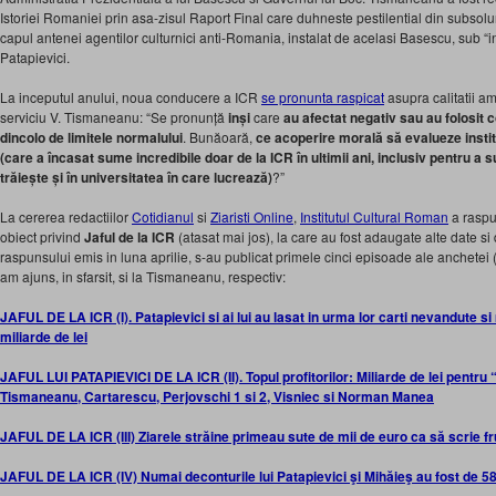
Istoriei Romaniei prin asa-zisul Raport Final care duhneste pestilential din subsolur
capul antenei agentilor culturnici anti-Romania, instalat de acelasi Basescu, sub “in
Patapievici.
La inceputul anului, noua conducere a ICR
se pronunta raspicat
asupra calitatii a
serviciu V. Tismaneanu: “Se pronunță
inși
care
au afectat negativ sau au folosit cop
dincolo de limitele normalului
. Bunăoară,
ce acoperire morală să evalueze insti
(care a încasat sume incredibile doar de la ICR în ultimii ani, inclusiv pentru a s
trăiește și în universitatea în care lucrează)
?”
La cererea redactiilor
Cotidianul
si
Ziaristi Online
,
Institutul Cultural Roman
a raspun
obiect privind
Jaful de la ICR
(atasat mai jos), la care au fost adaugate alte date si
raspunsului emis in luna aprilie, s-au publicat primele cinci episoade ale anchetei 
am ajuns, in sfarsit, si la Tismaneanu, respectiv:
JAFUL DE LA ICR (I). Patapievici si ai lui au lasat in urma lor carti nevandute 
miliarde de lei
JAFUL LUI PATAPIEVICI DE LA ICR (II). Topul profitorilor: Miliarde de lei pentru
Tismaneanu, Cartarescu, Perjovschi 1 si 2, Visniec si Norman Manea
JAFUL DE LA ICR (III) Ziarele străine primeau sute de mii de euro ca să scrie 
JAFUL DE LA ICR (IV) Numai deconturile lui Patapievici şi Mihăieş au fost de 