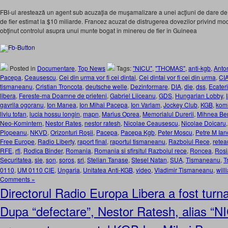
FBI-ul arestează un agent sub acuzaţia de muşamalizare a unei acţiuni de dare de 
de fier estimat la $10 miliarde. Francez acuzat de distrugerea dovezilor privind mod
obţinut controlul asupra unui munte bogat în minereu de fier în Guineea
Posted in
Documentare
,
Top News
Tags:
"NICU"
,
"THOMAS"
,
anti-kgb
,
Anto
Pacepa
,
Ceausescu
,
Cei din urma vor fi cei dintai
,
Cei dintai vor fi cei din urma
,
CI
tismaneanu
,
Cristian Troncota
,
deutsche welle
,
Dezinformare
,
DIA
,
die
,
dss
,
Ecater
libera
,
Fereste-ma Doamne de prieteni
,
Gabriel Liiceanu
,
GDS
,
Hungarian Lobby
,
gavrila ogoranu
,
Ion Manea
,
Ion Mihai Pacepa
,
Ion Varlam
,
Jockey Club
,
KGB
,
komi
liviu tofan
,
lucia hossu longin
,
mapn
,
Marius Oprea
,
Memorialul Durerii
,
Mihnea Ber
Neo-Komintern
,
Nestor Rates
,
nestor ratesh
,
Nicolae Ceausescu
,
Nicolae Doicaru
Plopeanu
,
NKVD
,
Orizonturi Roşii
,
Pacepa
,
Pacepa Kgb
,
Peter Moscu
,
Petre M Ian
Free Europe
,
Radio Liberty
,
raport final
,
raportul tismaneanu
,
Razboiul Rece
,
retea
RFE
,
rfi
,
Rodica Binder
,
Romania
,
Romania si sfirsitul Razboiul rece
,
Roncea
,
Rosi
Securitatea
,
sie
,
son
,
soros
,
sri
,
Stelian Tanase
,
Stesel Natan
,
SUA
,
Tismaneanu
,
T
0110
,
UM 0110 CIE
,
Ungaria
,
Unitatea Anti-KGB
,
video
,
Vladimir Tismaneanu
,
will
Comments »
Directorul Radio Europa Libera a fost turnat
Dupa “defectare”, Nestor Ratesh, alias “NI