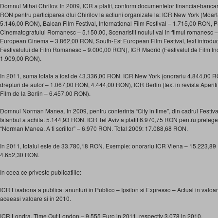
Domnul Mihai Chrilov. In 2009, ICR a platit, conform documentelor financiar-banca
RON pentru participarea dlui Chirilov la actiuni organizate la: ICR New York (Mo
5.146,00 RON), Balcan Film Festival, International Film Festival – 1.715,00 RON
Cinematografului Romanesc – 5.150,00, Scenaristii noului val in filmul romanesc
European Cinema – 3.862,00 RON, South-Est European Film Festival, text introductiv
Festivalului de Film Romanesc – 9.000,00 RON), ICR Madrid (Festivalul de Film Ind
1.909,00 RON).
In 2011, suma totala a fost de 43.336,00 RON. ICR New York (onorariu 4.844,00 
drepturi de autor – 1.067,00 RON, 4.444,00 RON), ICR Berlin (text in revista Aperitif
Film de la Berlin – 6.457,00 RON).
Domnul Norman Manea. In 2009, pentru conferinta “City in time”, din cadrul Festival
Istanbul a achitat 5.144,93 RON. ICR Tel Aviv a platit 6.970,75 RON pentru preleger
“Norman Manea. A fi scriitor” – 6.970 RON. Total 2009: 17.088,68 RON.
In 2011, totalul este de 33.780,18 RON. Exemple: onorariu ICR Viena – 15.223,8
4.652,30 RON.
In ceea ce priveste publicatiile:
ICR Lisabona a publicat anunturi in Publico – Ipsilon si Expresso – Actual in valoa
aceeasi valoare si in 2010.
ICR Londra. Time Out London – 9.555 Euro in 2011, respectiv 3.078 in 2010.