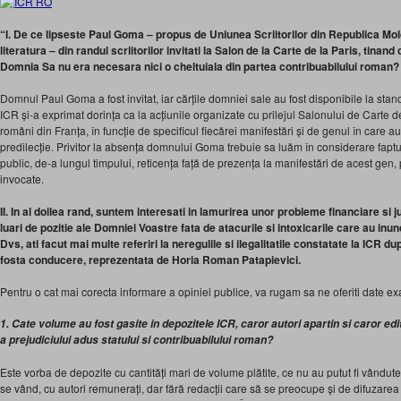
“I. De ce lipseste Paul Goma – propus de Uniunea Scriitorilor din Republica Mo
literatura – din randul scriitorilor invitati la Salon de la Carte de la Paris, tinan
Domnia Sa nu era necesara nici o cheltuiala din partea contribuabilului roman?
Domnul Paul Goma a fost invitat, iar cărțile domniei sale au fost disponibile la stan
ICR și-a exprimat dorința ca la acțiunile organizate cu prilejul Salonului de Carte de l
români din Franța, în funcție de specificul fiecărei manifestări și de genul în care au
predilecție. Privitor la absența domnului Goma trebuie sa luăm în considerare fapt
public, de-a lungul timpului, reticența față de prezența la manifestări de acest ge
invocate.
II. In al doilea rand, suntem interesati in lamurirea unor probleme financiare si 
luari de pozitie ale Domniei Voastre fata de atacurile si intoxicarile care au in
Dvs, ati facut mai multe referiri la neregulile si ilegalitatile constatate la ICR 
fosta conducere, reprezentata de Horia Roman Patapievici.
Pentru o cat mai corecta informare a opiniei publice, va rugam sa ne oferiti date 
1. Cate volume au fost gasite in depozitele ICR, caror autori apartin si caror edi
a prejudiciului adus statului si contribuabilului roman?
Este vorba de depozite cu cantități mari de volume plătite, ce nu au putut fi vândute
se vând, cu autori remunerați, dar fără redacții care să se preocupe și de difuzare