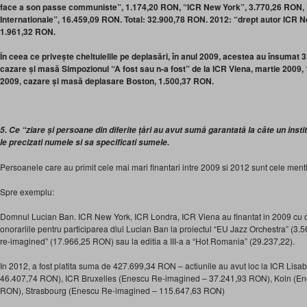
face a son passe communiste”, 1.174,20 RON, “ICR New York”, 3.770,26 RON, “d
Internationale”, 16.459,09 RON. Total: 32.900,78 RON. 2012: “drept autor ICR N
1.961,32 RON.
În ceea ce privește cheltuielile pe deplasări, în anul 2009, acestea au însuma
cazare și masă Simpozionul “A fost sau n-a fost” de la ICR Viena, martie 2009,
2009, cazare și masă deplasare Boston, 1.500,37 RON.
5. Ce “ziare și persoane din diferite țări au avut sumă garantată la câte un inst
le precizati numele si sa specificati sumele.
Persoanele care au primit cele mai mari finantari intre 2009 si 2012 sunt cele menti
Spre exemplu:
Domnul Lucian Ban. ICR New York, ICR Londra, ICR Viena au finantat in 2009 cu
onorariile pentru participarea dlui Lucian Ban la proiectul “EU Jazz Orchestra” (3
re-imagined” (17.966,25 RON) sau la editia a III-a a “Hot Romania” (29.237,22).
In 2012, a fost platita suma de 427.699,34 RON – actiunile au avut loc la ICR Lis
46.407,74 RON), ICR Bruxelles (Enescu Re-imagined – 37.241,93 RON), Koln (E
RON), Strasbourg (Enescu Re-imagined – 115.647,63 RON)