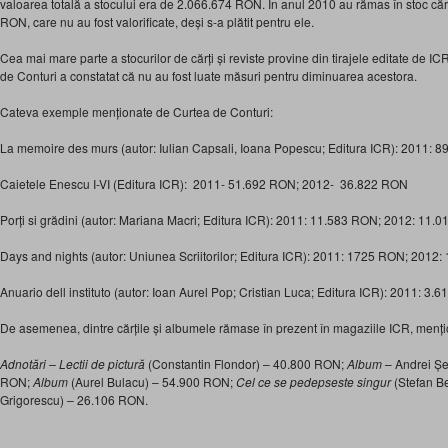
valoarea totală a stocului era de 2.066.674 RON. În anul 2010 au rămas în stoc cărț
RON, care nu au fost valorificate, deși s-a plătit pentru ele.
Cea mai mare parte a stocurilor de cărți și reviste provine din tirajele editate de IC
de Conturi a constatat că nu au fost luate măsuri pentru diminuarea acestora.
Cateva exemple menționate de Curtea de Conturi:
La memoire des murs (autor: Iulian Capsali, Ioana Popescu; Editura ICR): 2011:
Caietele Enescu I-VI (Editura ICR): 2011- 51.692 RON; 2012- 36.822 RON
Porți si grădini (autor: Mariana Macri; Editura ICR): 2011: 11.583 RON; 2012: 11.
Days and nights (autor: Uniunea Scriitorilor; Editura ICR): 2011: 1725 RON; 2012
Anuario dell instituto (autor: Ioan Aurel Pop; Cristian Luca; Editura ICR): 2011: 
De asemenea, dintre cărțile și albumele rămase în prezent în magaziile ICR, menți
Adnotări – Lectii
de pictură
(Constantin Flondor) – 40.800 RON;
Album
– Andrei Șe
RON;
Album
(Aurel Bulacu) – 54.900 RON;
Cel ce se pedepseste singur
(Stefan Ber
Grigorescu) – 26.106 RON.