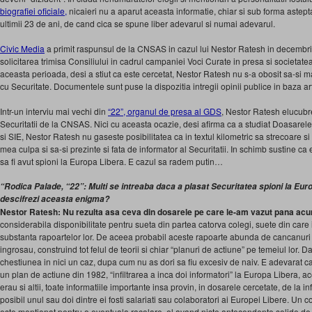
biografiei oficiale,
nicaieri nu a aparut aceasta informatie, chiar si sub forma astept
ultimii 23 de ani, de cand cica se spune liber adevarul si numai adevarul.
Civic Media
a primit raspunsul de la CNSAS in cazul lui Nestor Ratesh in decembr
solicitarea trimisa Consiliului in cadrul campaniei Voci Curate in presa si societatea
aceasta perioada, desi a stiut ca este cercetat, Nestor Ratesh nu s-a obosit sa-si 
cu Securitate. Documentele sunt puse la dispozitia intregii opinii publice in baza ar
Intr-un interviu mai vechi din
“22”, organul de presa al GDS
, Nestor Ratesh elucub
Securitatii de la CNSAS. Nici cu aceasta ocazie, desi afirma ca a studiat Doasarel
si SIE, Nestor Ratesh nu gaseste posibilitatea ca in textul kilometric sa strecoare si
mea culpa si sa-si prezinte si fata de informator al Securitatii. In schimb sustine ca
sa fi avut spioni la Europa Libera. E cazul sa radem putin…
“Rodica Palade, “22”: Multi se intreaba daca a plasat Securitatea spioni la Eur
descifrezi aceasta enigma?
Nestor Ratesh: Nu rezulta asa ceva din dosarele pe care le-am vazut pana ac
considerabila disponibilitate pentru sueta din partea catorva colegi, suete din care
substanta rapoartelor lor. De aceea probabil aceste rapoarte abunda de cancanuri m
ingrosau, construind tot felul de teorii si chiar “planuri de actiune” pe temeiul lor. Da
chestiunea in nici un caz, dupa cum nu as dori sa fiu excesiv de naiv. E adevarat ca 
un plan de actiune din 1982, “infiltrarea a inca doi informatori” la Europa Libera, 
erau si altii, toate informatiile importante insa provin, in dosarele cercetate, de la in
posibil unul sau doi dintre ei fosti salariati sau colaboratori ai Europei Libere. Un
este mentionat pentru o eventuala racolare, el avand niste antecendente solide de 