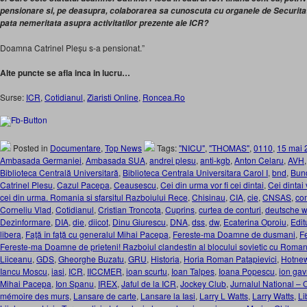
pensionare si, pe deasupra, colaborarea sa cunoscuta cu organele de Securitat
pata nemeritata asupra activitatilor prezente ale ICR?
Doamna Catrinel Pleșu s-a pensionat.”
Alte puncte se afla inca in lucru…
Surse:
ICR
,
Cotidianul
,
Ziaristi Online
,
Roncea.Ro
Posted in
Documentare
,
Top News
Tags:
"NICU"
,
"THOMAS"
,
0110
,
15 mai 
Ambasada Germaniei
,
Ambasada SUA
,
andrei plesu
,
anti-kgb
,
Anton Celaru
,
AVH
Biblioteca Centrală Universitară
,
Biblioteca Centrala Universitara Carol I
,
bnd
,
Bun
Catrinel Plesu
,
Cazul Pacepa
,
Ceausescu
,
Cei din urma vor fi cei dintai
,
Cei dintai 
cei din urma. Romania si sfarsitul Razboiului Rece
,
Chisinau
,
CIA
,
cie
,
CNSAS
,
co
Corneliu Vlad
,
Cotidianul
,
Cristian Troncota
,
Cuprins
,
curtea de conturi
,
deutsche w
Dezinformare
,
DIA
,
die
,
diicot
,
Dinu Giurescu
,
DNA
,
dss
,
dw
,
Ecaterina Oproiu
,
Edit
libera
,
Faţă în faţă cu generalul Mihai Pacepa
,
Fereste-ma Doamne de dusmani
,
F
Fereste-ma Doamne de prieteni! Razboiul clandestin al blocului sovietic cu Roman
Liiceanu
,
GDS
,
Gheorghe Buzatu
,
GRU
,
Historia
,
Horia Roman Patapievici
,
Hotne
Iancu Moscu
,
iasi
,
ICR
,
IICCMER
,
ioan scurtu
,
Ioan Talpes
,
Ioana Popescu
,
ion gav
Mihai Pacepa
,
Ion Spanu
,
IREX
,
Jaful de la ICR
,
Jockey Club
,
Jurnalul National – 
mémoire des murs
,
Lansare de carte
,
Lansare la Iasi
,
Larry L Watts
,
Larry Watts
,
Li