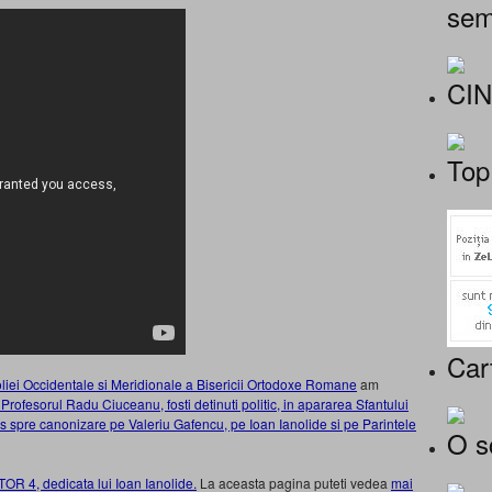
sem
CI
Top
Car
liei Occidentale si Meridionale a Bisericii Ortodoxe Romane
am
 Profesorul Radu Ciuceanu, fosti detinuti politic, in apararea Sfantului
s spre canonizare pe Valeriu Gafencu, pe Ioan Ianolide si pe Parintele
O s
OR 4, dedicata lui Ioan Ianolide.
La aceasta pagina puteti vedea
mai