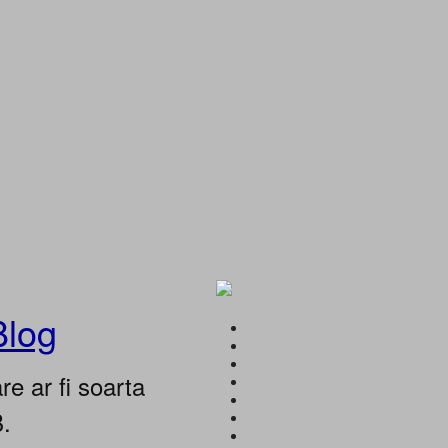
Blog
e ar fi soarta
B.