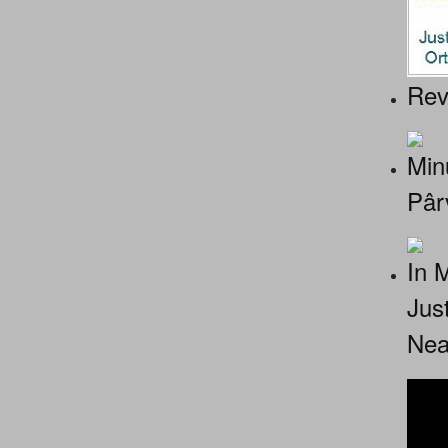
Rev
Minu
Pâr
In 
Jus
Nea