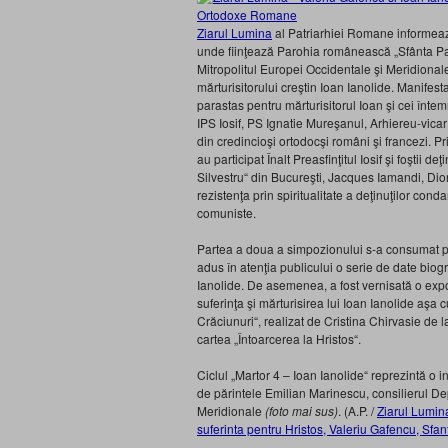
Ziarul Lumina
al Patriarhiei Romane informeaza:
unde fiinţează Parohia românească „Sfânta Par
Mitropolitul Europei Occidentale şi Meridionale
mărturisitorului creştin Ioan Ianolide. Manifes
parastas pentru mărturisitorul Ioan şi cei înte
IPS Iosif, PS Ignatie Mureşanul, Arhiereu-vicar
din credincioşi ortodocşi români şi francezi. Pr
au participat Înalt Preasfinţitul Iosif şi foştii d
Silvestru“ din Bucureşti, Jacques Iamandi, Dio
rezistenţa prin spiritualitate a deţinuţilor conda
comuniste.
Partea a doua a simpozionului s-a consumat pri
adus în atenţia publicului o serie de date biogr
Ianolide. De asemenea, a fost vernisată o exp
suferinţa şi mărturisirea lui Ioan Ianolide aşa cu
Crăciunuri“, realizat de Cristina Chirvasie de
cartea „Întoarcerea la Hristos“.
Ciclul „Martor 4 – Ioan Ianolide“ reprezintă o in
de părintele Emilian Marinescu, consilierul De
Meridionale
(foto mai sus)
. (A.P. /
Ziarul Lumin
suferinta pentru Hristos, Valeriu Gafencu, Sfant