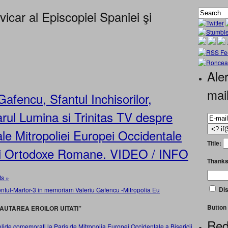
icar al Episcopiei Spaniei şi
Aler
mai
Gafencu, Sfantul Inchisorilor,
arul Lumina si Trinitas TV despre
e Mitropoliei Europei Occidentale
Title:
icii Ortodoxe Romane. VIDEO / INFO
Thanks
s »
Dis
Button 
CAUTAREA EROILOR UITATI”
Red