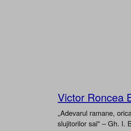
Victor Roncea 
„Adevarul ramane, oricar
slujitorilor sai" – Gh. I. 