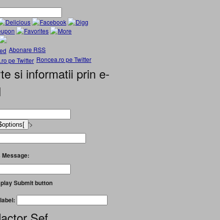
Abonare RSS
Roncea.ro pe Twitter
te si informatii prin e-
l
'>
 Message:
play Submit button
label:
actor Șef