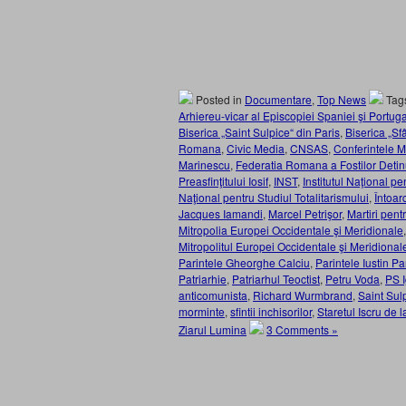
Posted in
Documentare
,
Top News
Tag
Arhiereu-vicar al Episcopiei Spaniei şi Portuga
Biserica „Saint Sulpice“ din Paris
,
Biserica „Sf
Romana
,
Civic Media
,
CNSAS
,
Conferintele
Marinescu
,
Federatia Romana a Fostilor Detinut
Preasfinţitului Iosif
,
INST
,
Institutul Naţional p
Naţional pentru Studiul Totalitarismului
,
Întoar
Jacques Iamandi
,
Marcel Petrişor
,
Martiri pent
Mitropolia Europei Occidentale şi Meridionale
Mitropolitul Europei Occidentale şi Meridional
Parintele Gheorghe Calciu
,
Parintele Iustin P
Patriarhie
,
Patriarhul Teoctist
,
Petru Voda
,
PS 
anticomunista
,
Richard Wurmbrand
,
Saint Sul
morminte
,
sfintii inchisorilor
,
Staretul Iscru de 
Ziarul Lumina
3 Comments »