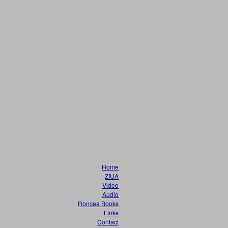
Home
ZIUA
Video
Audio
Roncea Books
Links
Contact