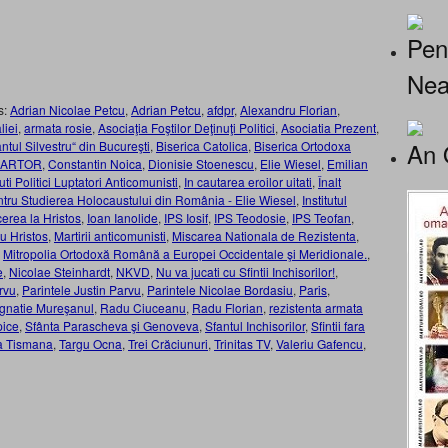
Pen
Nea
s:
Adrian Nicolae Petcu
,
Adrian Petcu
,
afdpr
,
Alexandru Florian
,
liei
,
armata rosie
,
Asociaţia Foştilor Deţinuţi Politici
,
Asociatia Prezent
,
An 
ântul Silvestru“ din Bucureşti
,
Biserica Catolica
,
Biserica Ortodoxa
 MARTOR
,
Constantin Noica
,
Dionisie Stoenescu
,
Elie Wiesel
,
Emilian
i Politici Luptatori Anticomunisti
,
In cautarea eroilor uitati
,
Înalt
entru Studierea Holocaustului din România - Elie Wiesel
,
Institutul
cerea la Hristos
,
Ioan Ianolide
,
IPS Iosif
,
IPS Teodosie
,
IPS Teofan
,
ru Hristos
,
Martirii anticomunisti
,
Miscarea Nationala de Rezistenta
,
,
Mitropolia Ortodoxă Română a Europei Occidentale şi Meridionale.
,
e
,
Nicolae Steinhardt
,
NKVD
,
Nu va jucati cu Sfintii Inchisorilor!
,
arvu
,
Parintele Justin Parvu
,
Parintele Nicolae Bordasiu
,
Paris
,
Ignatie Mureşanul
,
Radu Ciuceanu
,
Radu Florian
,
rezistenta armata
pice
,
Sfânta Parascheva şi Genoveva
,
Sfantul Inchisorilor
,
Sfintii fara
la Tismana
,
Targu Ocna
,
Trei Crăciunuri
,
Trinitas TV
,
Valeriu Gafencu
,