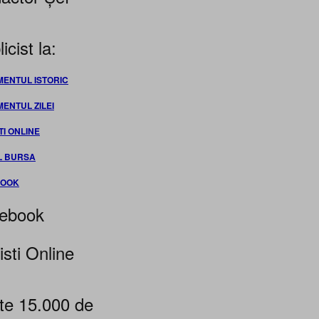
icist la:
MENTUL ISTORIC
MENTUL ZILEI
TI ONLINE
L BURSA
BOOK
ebook
isti Online
te 15.000 de