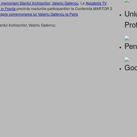
memoriam Sfantul Inchisorilor, Valeriu Gafencu
. La
Apostolia TV
in Franta
prezinta marturiile participantilor la Conferinta MARTOR 3
Uniu
spre comemorarea lui Valeriu Gafencu la Paris
Prof
tul Inchisorilor, Valeriu Gafencu:
Pen
Goo