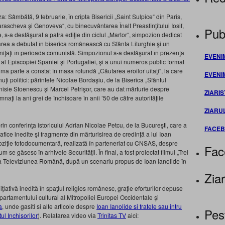
 Sâmbătă, 9 februarie, în cripta Bisericii „Saint Sulpice“ din Paris,
ascheva şi Genoveva“, cu binecuvântarea Înalt Preasfinţitului Iosif,
Publ
, s-a desfăşurat a patra ediţie din ciclul „Martor“, simpozion dedicat
tarea a debutat în biserica românească cu Sfânta Liturghie şi un
mniţaţi în perioada comunistă. Simpozionul s-a desfăşurat în prezenţa
EVENI
 al Episcopiei Spaniei şi Portugaliei, şi a unui numeros public format
ima parte a constat în masa rotundă „Căutarea eroilor uitaţi“, la care
EVENI
eţinuţi politici: părintele Nicolae Bordaşiu, de la Biserica „Sfântul
nisie Stoenescu şi Marcel Petrişor, care au dat mărturie despre
ZIARIS
mnaţi la ani grei de închisoare în anii ’50 de către autorităţile
ZIARU
n conferinţa istoricului Adrian Nicolae Petcu, de la Bucureşti, care a
FACE
afice inedite şi fragmente din mărturisirea de credinţă a lui Ioan
oziţie fotodocumentară, realizată în parteneriat cu CNSAS, despre
Fac
m se găsesc în arhivele Securităţii. În final, a fost proiectat filmul „Trei
 la Televiziunea Română, după un scenariu propus de Ioan Ianolide în
Ziar
iţiativă inedită în spaţiul religios românesc, graţie eforturilor depuse
partamentului cultural al Mitropoliei Europei Occidentale şi
a
, unde gasiti si alte articole despre
Ioan Ianolide si fratele sau intru
Pes
ul Inchisorilor
). Relatarea video via
Trinitas TV
aici: