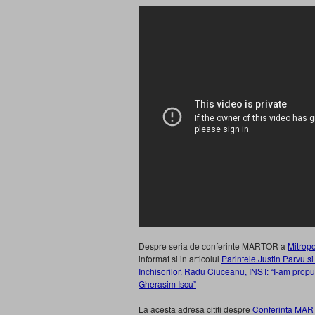
Despre seria de conferinte MARTOR a
Mitropo
informat si in articolul
Parintele Justin Parvu si
Inchisorilor. Radu Ciuceanu, INST: “I-am propu
Gherasim Iscu”
La acesta adresa cititi despre
Conferinta MART