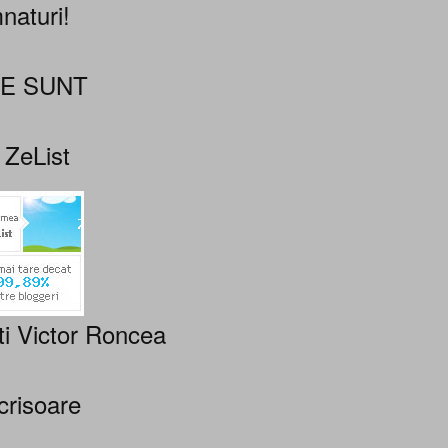
naturi!
NE SUNT
 ZeList
ti Victor Roncea
crisoare