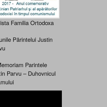
ista Familia Ortodoxa
nile Părintelui Justin
vu
Memoriam Parintele
tin Parvu – Duhovnicul
mului