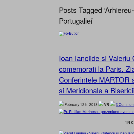
Posts Tagged ‘Arhiereu-v
Portugaliei’
Ioan Ianolide si Valeriu 
comemorati la Paris. Zi
Conferintele MARTOR al
si Meridionale a Biser
February 12th, 2013
VR
3 Comment
“IN 