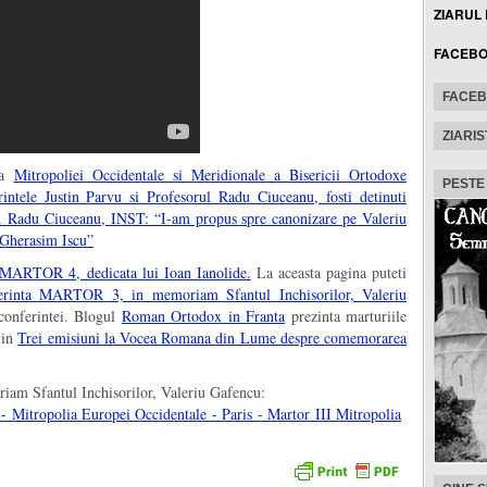
ZIARUL
FACEB
FACE
ZIARIS
 a
Mitropoliei Occidentale si Meridionale a Bisericii Ortodoxe
PESTE
rintele Justin Parvu si Profesorul Radu Ciuceanu, fosti detinuti
lor. Radu Ciuceanu, INST: “I-am propus spre canonizare pe Valeriu
 Gherasim Iscu”
 MARTOR 4, dedicata lui Ioan Ianolide.
La aceasta pagina puteti
erinta MARTOR 3, in memoriam Sfantul Inchisorilor, Valeriu
 conferintei. Blogul
Roman Ortodox in Franta
prezinta marturiile
 in
Trei emisiuni la Vocea Romana din Lume despre comemorarea
am Sfantul Inchisorilor, Valeriu Gafencu: