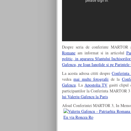
Despre seria de conferinte MARTOR
Romane
am informat si in articolul
Pa
politic, in apararea Sfantului Inchisori
Gafencu, pe Ioan Ianolide si pe Parintele
La acesta adresa cititi despre
Conferinta
vedea
mai multe fotografii
de la
Conf
Gafencu
. La
Apostolia TV
gasiti clipul
participantilor la Conferinta MARTOR 3
lui Valeriu Gafencu la Paris
Afisul Conferintei MARTOR 3, In Memori