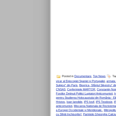
Posted in
Documentare
,
Top News
Ta
vicar al Episcopiei Spaniei şi Portugaliei
,
armata 
Sulpice“ din Paris
,
Biserica „Sfântul Silvestru“ d
CNSAS
,
Conferintele MARTOR
,
Constantin Noi
Fostilor Detinuti Politici Luptatori Anticomunisti
,
I
pentru Studierea Holocaustului din România - El
Hristos
,
Ioan Ianolide
,
IPS Iosif
,
IPS Teodosie
,
I
anticomunisti
,
Miscarea Nationala de Rezistenta
a Europei Occidentale şi Meridionale.
,
Mitropoli
cu Sfintii Inchisorilor!
,
Parintele Gheorghe Calciu