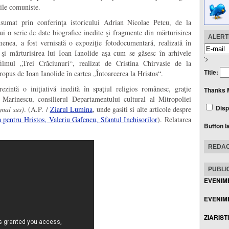
ţile comuniste.
sumat prin conferinţa istoricului Adrian Nicolae Petcu, de la
ui o serie de date biografice inedite şi fragmente din mărturisirea
ALERTE
enea, a fost vernisată o expoziţie fotodocumentară, realizată în
şi mărturisirea lui Ioan Ianolide aşa cum se găsesc în arhivele
'>
 filmul „Trei Crăciunuri“, realizat de Cristina Chirvasie de la
Title:
pus de Ioan Ianolide în cartea „Întoarcerea la Hristos“.
zintă o iniţiativă inedită în spaţiul religios românesc, graţie
Thanks 
 Marinescu, consilierul Departamentului cultural al Mitropoliei
Disp
 mai sus)
. (A.P. /
Ziarul Lumina
, unde gasiti si alte articole despre
ta pentru Hristos, Valeriu Gafencu, Sfantul Inchisorilor
). Relatarea
Button l
REDAC
PUBLIC
EVENIM
EVENIME
ZIARIST