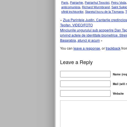
Paris
,
Patriarhie
,
Patriarhul Teoctist
,
Petru Voda
anticomunista
,
Richard Wurmbrand
,
Saint Sulpi
sfintii inchisorilor
,
Staretul Iscru de la Tismana
,
T
«
Ziua Parintele Justin. Cantarile credinciosi
Teofan. VIDEO/FOTO
Minciunile ungurului sub acoperire Dan Ta
privind actele de identitate biometrice. Str
Basarabia, atunci și acum
»
You can
leave a response
, or
trackback
from
Leave a Reply
Name (req
Mail (will
Website