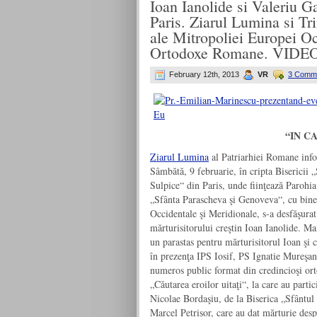
Ioan Ianolide si Valeriu G
Paris. Ziarul Lumina si 
ale Mitropoliei Europei Oc
Ortodoxe Romane. VIDEO
February 12th, 2013
VR
3 Comm
“IN C
Ziarul Lumina
al Patriarhiei Romane inf
Sâmbătă, 9 februarie, în cripta Bisericii „
Sulpice“ din Paris, unde fiinţează Parohi
„Sfânta Parascheva şi Genoveva“, cu binec
Occidentale şi Meridionale, s-a desfăşurat
mărturisitorului creştin Ioan Ianolide. Ma
un parastas pentru mărturisitorul Ioan şi 
în prezenţa IPS Iosif, PS Ignatie Mureşanu
numeros public format din credincioşi ort
„Căutarea eroilor uitaţi“, la care au partici
Nicolae Bordaşiu, de la Biserica „Sfântul
Marcel Petrişor, care au dat mărturie despr