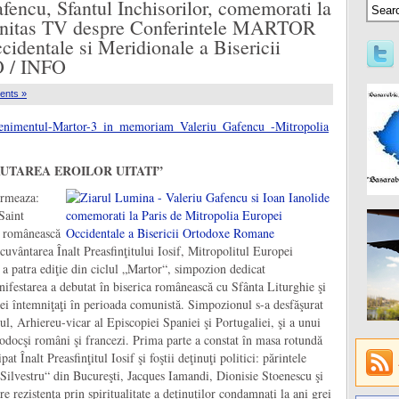
afencu, Sfantul Inchisorilor, comemorati la
Trinitas TV despre Conferintele MARTOR
cidentale si Meridionale a Bisericii
 / INFO
ents »
AUTAREA EROILOR UITATI”
ormeaza:
Saint
a românească
uvântarea Înalt Preasfinţitului Iosif, Mitropolitul Europei
 a patra ediţie din ciclul „Martor“, simpozion dedicat
nifestarea a debutat în biserica românească cu Sfânta Liturghie şi
cei întemniţaţi în perioada comunistă. Simpozionul s-a desfăşurat
l, Arhiereu-vicar al Episcopiei Spaniei şi Portugaliei, şi a unui
odocşi români şi francezi. Prima parte a constat în masa rotundă
pat Înalt Preasfinţitul Iosif şi foştii deţinuţi politici: părintele
 Silvestru“ din Bucureşti, Jacques Iamandi, Dionisie Stoenescu şi
e rezistenţa prin spiritualitate a deţinuţilor condamnaţi la ani grei