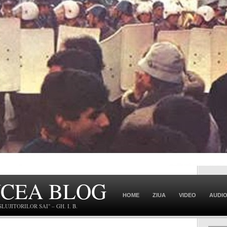
NCEA BLOG
HOME
ZIUA
VIDEO
AUDI
JITORILOR SAI" – GH. I. B.
CONTACT