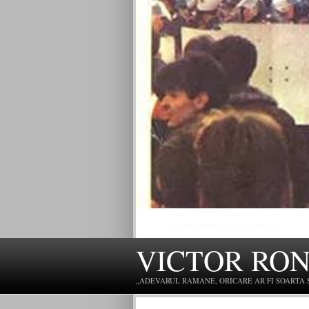
VICTOR RO
„ADEVARUL RAMANE, ORICARE AR FI SOARTA SLU