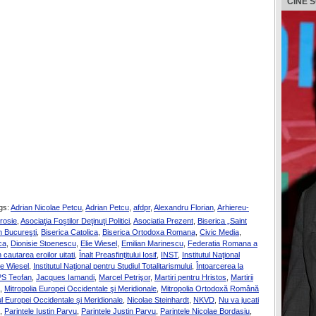
CINE 
gs:
Adrian Nicolae Petcu
,
Adrian Petcu
,
afdpr
,
Alexandru Florian
,
Arhiereu-
rosie
,
Asociaţia Foştilor Deţinuţi Politici
,
Asociatia Prezent
,
Biserica „Saint
in Bucureşti
,
Biserica Catolica
,
Biserica Ortodoxa Romana
,
Civic Media
,
ca
,
Dionisie Stoenescu
,
Elie Wiesel
,
Emilian Marinescu
,
Federatia Romana a
n cautarea eroilor uitati
,
Înalt Preasfinţitului Iosif
,
INST
,
Institutul Naţional
ie Wiesel
,
Institutul Naţional pentru Studiul Totalitarismului
,
Întoarcerea la
PS Teofan
,
Jacques Iamandi
,
Marcel Petrişor
,
Martiri pentru Hristos
,
Martirii
,
Mitropolia Europei Occidentale şi Meridionale
,
Mitropolia Ortodoxă Română
tul Europei Occidentale şi Meridionale
,
Nicolae Steinhardt
,
NKVD
,
Nu va jucati
,
Parintele Iustin Parvu
,
Parintele Justin Parvu
,
Parintele Nicolae Bordasiu
,