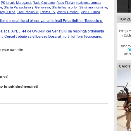
,
PS Ignatie Mureşanul
,
Radu Ciuceanu
,
Radu Florian
,
rezistenta armata
ce
,
Sfânta Parascheva şi Genoveva
,
Sfantul Inchisorilor
,
Sfintii fara morminte
,
argu Ocna
,
Trei Crăciunuri
,
Trinitas TV
,
Valeriu Gafencu
,
Ziarul Lumina
TOP ZE
lor si monahilor si binecuvantarile Inalt Preasfintitilor Teodosie si
palaga. APEL: 44 de ONG-uri cer Senatului să respingă ordonanța
einu Cercel trebuie sa elibereze Dosarul mortii lui Toni Tecuceanu.
 your own site.
CARTI
uired)
 not be published) (required)