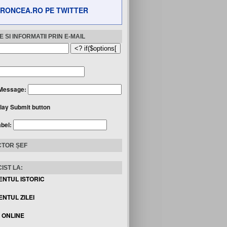
RONCEA.RO PE TWITTER
 SI INFORMATII PRIN E-MAIL
Message:
lay Submit button
abel:
TOR ȘEF
IST LA:
ENTUL ISTORIC
NTUL ZILEI
I ONLINE