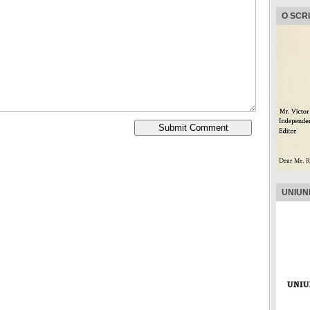
O SCR
UNIUN