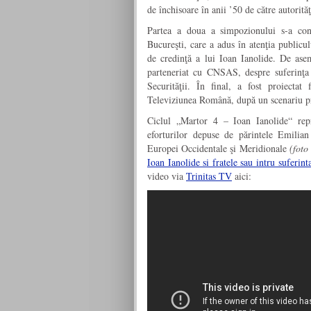
de închisoare în anii ’50 de către autorită
Partea a doua a simpozionului s-a con
Bucureşti, care a adus în atenţia publicul
de credinţă a lui Ioan Ianolide. De asem
parteneriat cu CNSAS, despre suferinţa 
Securităţii. În final, a fost proiectat
Televiziunea Română, după un scenariu pro
Ciclul „Martor 4 – Ioan Ianolide“ repre
eforturilor depuse de părintele Emilian
Europei Occidentale şi Meridionale
(foto
Ioan Ianolide si fratele sau intru suferin
video via
Trinitas TV
aici: