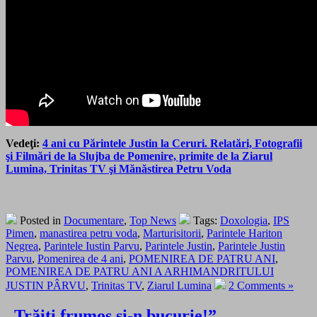
Vedeţi:
4 ani cu Părintele Justin la Ceruri. Relatări, Fotografii
şi Filmări de la Slujba de Pomenire, primite de la Ziarul
Lumina, Trinitas TV şi Mănăstirea Petru Voda
Posted in
Documentare
,
Top News
Tags:
Doxologia
,
IPS
Pimen
,
manastirea petru voda
,
Marturisitorii
,
Parintele Hariton
Negrea
,
Parintele Iustin Parvu
,
Parintele Justin
,
Parintele Justin
Parvu
,
Pomenirea de 4 ani
,
POMENIREA DE PATRU ANI
,
POMENIREA DE PATRU ANI A ARHIMANDRITULUI
JUSTIN PÂRVU
,
Trinitas TV
,
Ziarul Lumina
2 Comments »
„Trăiți frumos și-n bucurie!” –