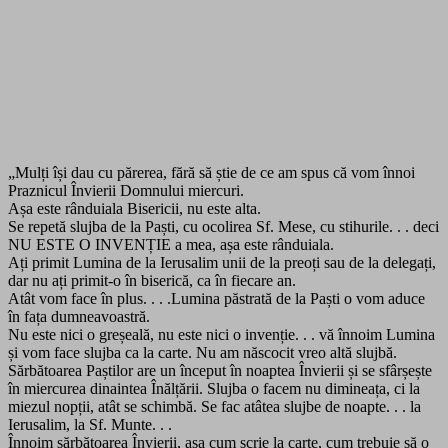
„Mulți își dau cu părerea, fără să știe de ce am spus că vom înnoi
Praznicul Învierii Domnului miercuri.
Așa este rânduiala Bisericii, nu este alta.
Se repetă slujba de la Paști, cu ocolirea Sf. Mese, cu stihurile. . . deci
NU ESTE O INVENȚIE a mea, așa este rânduiala.
Ați primit Lumina de la Ierusalim unii de la preoți sau de la delegați,
dar nu ați primit-o în biserică, ca în fiecare an.
Atât vom face în plus. . . .Lumina păstrată de la Paști o vom aduce
în fața dumneavoastră.
Nu este nici o greșeală, nu este nici o invenție. . . vă înnoim Lumina
și vom face slujba ca la carte. Nu am născocit vreo altă slujbă.
Sărbătoarea Paștilor are un început în noaptea Învierii și se sfârșește
în miercurea dinaintea Înălțării. Slujba o facem nu dimineața, ci la
miezul nopții, atât se schimbă. Se fac atâtea slujbe de noapte. . . la
Ierusalim, la Sf. Munte. . .
Înnoim sărbătoarea Învierii, așa cum scrie la carte, cum trebuie să o