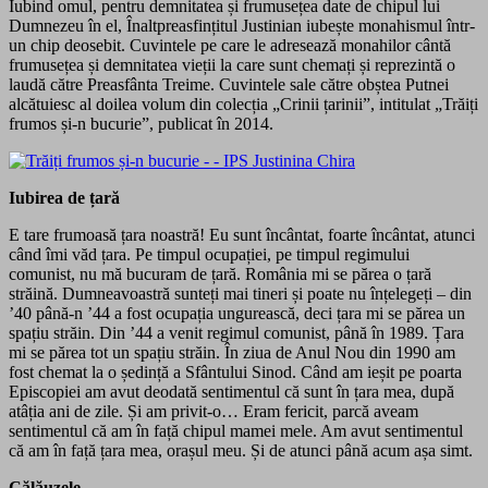
Iubind omul, pentru demnitatea și frumusețea date de chipul lui
Dumnezeu în el, Înaltpreasfințitul Justinian iubește monahismul într-
un chip deosebit. Cuvintele pe care le adresează monahilor cântă
frumusețea și demnitatea vieții la care sunt chemați și reprezintă o
laudă către Preasfânta Treime. Cuvintele sale către obștea Putnei
alcătuiesc al doilea volum din colecția „Crinii țarinii”, intitulat „Trăiți
frumos și-n bucurie”, publicat în 2014.
Iubirea de țară
E tare frumoasă țara noastră! Eu sunt încântat, foarte încântat, atunci
când îmi văd țara. Pe timpul ocupației, pe timpul regimului
comunist, nu mă bucuram de țară. România mi se părea o țară
străină. Dumneavoastră sunteți mai tineri și poate nu înțelegeți – din
’40 până-n ’44 a fost ocupația ungurească, deci țara mi se părea un
spațiu străin. Din ’44 a venit regimul comunist, până în 1989. Țara
mi se părea tot un spațiu străin. În ziua de Anul Nou din 1990 am
fost chemat la o ședință a Sfântului Sinod. Când am ieșit pe poarta
Episcopiei am avut deodată sentimentul că sunt în țara mea, după
atâția ani de zile. Și am privit-o… Eram fericit, parcă aveam
sentimentul că am în față chipul mamei mele. Am avut sentimentul
că am în față țara mea, orașul meu. Și de atunci până acum așa simt.
Călăuzele