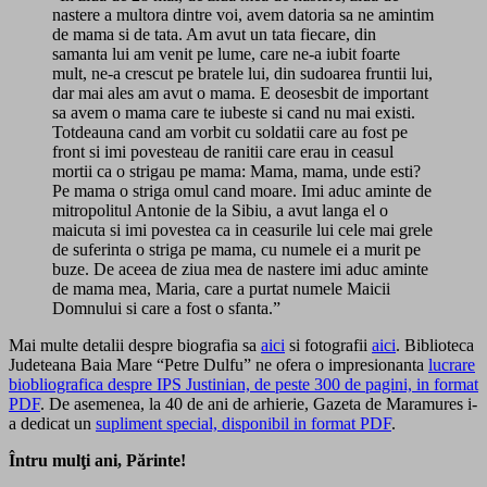
nastere a multora dintre voi, avem datoria sa ne amintim
de mama si de tata. Am avut un tata fiecare, din
samanta lui am venit pe lume, care ne-a iubit foarte
mult, ne-a crescut pe bratele lui, din sudoarea fruntii lui,
dar mai ales am avut o mama. E deosesbit de important
sa avem o mama care te iubeste si cand nu mai existi.
Totdeauna cand am vorbit cu soldatii care au fost pe
front si imi povesteau de ranitii care erau in ceasul
mortii ca o strigau pe mama: Mama, mama, unde esti?
Pe mama o striga omul cand moare. Imi aduc aminte de
mitropolitul Antonie de la Sibiu, a avut langa el o
maicuta si imi povestea ca in ceasurile lui cele mai grele
de suferinta o striga pe mama, cu numele ei a murit pe
buze. De aceea de ziua mea de nastere imi aduc aminte
de mama mea, Maria, care a purtat numele Maicii
Domnului si care a fost o sfanta.”
Mai multe detalii despre biografia sa
aici
si fotografii
aici
. Biblioteca
Judeteana Baia Mare “Petre Dulfu” ne ofera o impresionanta
lucrare
biobliografica despre IPS Justinian, de peste 300 de pagini, in format
PDF
. De asemenea, la 40 de ani de arhierie, Gazeta de Maramures i-
a dedicat un
supliment special, disponibil in format PDF
.
Întru mulţi ani, Părinte!