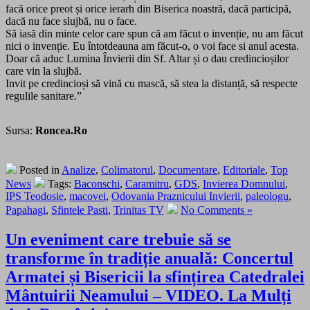
facă orice preot și orice ierarh din Biserica noastră, dacă participă,
dacă nu face slujbă, nu o face.
Să iasă din minte celor care spun că am făcut o invenție, nu am făcut
nici o invenție. Eu întotdeauna am făcut-o, o voi face si anul acesta.
Doar că aduc Lumina Învierii din Sf. Altar și o dau credincioșilor
care vin la slujbă.
Invit pe credincioși să vină cu mască, să stea la distanță, să respecte
regulile sanitare.”
Sursa:
Roncea.Ro
Posted in
Analize
,
Colimatorul
,
Documentare
,
Editoriale
,
Top
News
Tags:
Baconschi
,
Caramitru
,
GDS
,
Invierea Domnului
,
IPS Teodosie
,
macovei
,
Odovania Praznicului Invierii
,
paleologu
,
Papahagi
,
Sfintele Pasti
,
Trinitas TV
No Comments »
Un eveniment care trebuie să se
transforme în tradiție anuală: Concertul
Armatei și Bisericii la sfințirea Catedralei
Mântuirii Neamului – VIDEO. La Mulți