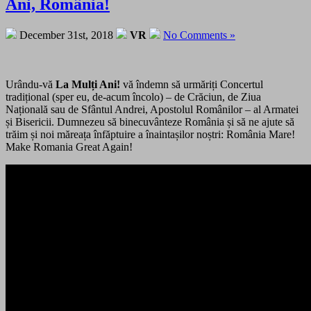
Ani, România!
December 31st, 2018
VR
No Comments »
Urându-vă
La Mulți Ani!
vă îndemn să urmăriți Concertul
tradițional (sper eu, de-acum încolo) – de Crăciun, de Ziua
Națională sau de Sfântul Andrei, Apostolul Românilor – al Armatei
și Bisericii. Dumnezeu să binecuvânteze România și să ne ajute să
trăim și noi măreața înfăptuire a înaintașilor noștri: România Mare!
Make Romania Great Again!