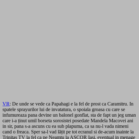
VR
: De unde se vede ca Papahagi e la fel de prost ca Caramitru. In
spatele sprayurilor lui de invatatura, o spoiala groasa cu care se
infumureaza pana devine un balonel gonflat, sta de fapt un jeg uman
care i-a ținut umil borseta sorosistei posedate Mandela Macovei ani
in sir, pana s-a ascuns cu ea sub plapuma, ca sa nu-l vada nimeni
cand o freaca. Sper sa-l vad lățit pe tot ecranul si de-acum inainte la
Trinitas TV la fel ca pe Neamtu la ASCOR Iasi, eventual in menage