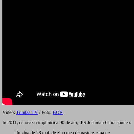
Video:
Trinitas TV
/ Foto:
BOR
In 2011, cu ocazia implinirii a 90 de ani, IPS Justinian Chira spunea:
“In ziua de 28 mai, de ziua mea de nastere, ziua de