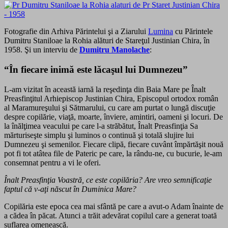
Fotografie din Arhiva Părintelui şi a Ziarului
Lumina
cu Părintele
Dumitru Staniloae la Rohia alături de Stareţul Justinian Chira, în
1958. Şi un interviu de
Dumitru Manolache
:
“În fiecare inimă este lăcaşul lui Dumnezeu”
L-am vizitat în această iarnă la reşedinţa din Baia Mare pe Înalt
Preasfinţitul Arhiepiscop Justinian Chira, Episcopul ortodox român
al Maramureşului şi Sătmarului, cu care am purtat o lungă discuţie
despre copilărie, viaţă, moarte, înviere, amintiri, oameni şi locuri. De
la înălţimea veacului pe care l-a străbătut, Înalt Preasfinţia Sa
mărturiseşte simplu şi luminos o continuă şi totală slujire lui
Dumnezeu şi semenilor. Fiecare clipă, fiecare cuvânt împărtăşit nouă
pot fi tot atâtea file de Pateric pe care, la rându-ne, cu bucurie, le-am
consemnat pentru a vi le oferi.
Înalt Preasfinţia Voastră, ce este copilăria? Are vreo semnificaţie
faptul că v-aţi născut în Duminica Mare?
Copilăria este epoca cea mai sfântă pe care a avut-o Adam înainte de
a cădea în păcat. Atunci a trăit adevărat copilul care a generat toată
suflarea omenească.