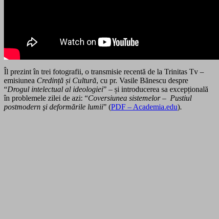
Îl prezint în trei fotografii, o transmisie recentă de la Trinitas Tv –
emisiunea
Credință și Cultură
, cu pr. Vasile Bănescu despre
“
Drogul intelectual al ideologiei
” – și introducerea sa excepțională
în problemele zilei de azi: “
Coversiunea sistemelor
–
Pustiul
postmodern şi deformările lumii
” (
PDF – Academia.edu
).