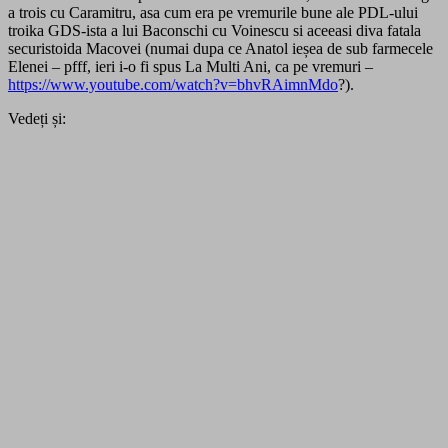
a trois cu Caramitru, asa cum era pe vremurile bune ale PDL-ului
troika GDS-ista a lui Baconschi cu Voinescu si aceeasi diva fatala
securistoida Macovei (numai dupa ce Anatol ieșea de sub farmecele
Elenei – pfff, ieri i-o fi spus La Multi Ani, ca pe vremuri –
https://www.youtube.com/watch?v=bhvRAimnMdo
?).
Vedeți și: