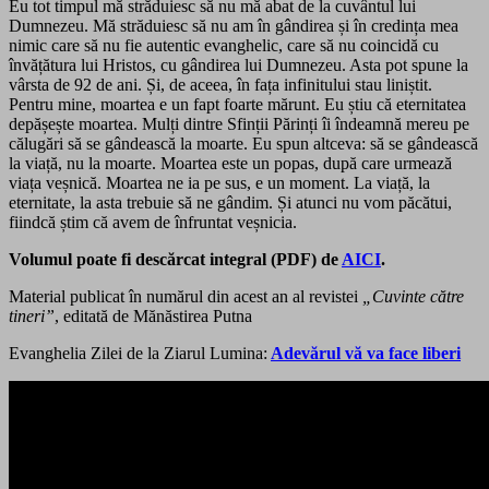
Eu tot timpul mă străduiesc să nu mă abat de la cuvântul lui
Dumnezeu. Mă străduiesc să nu am în gândirea și în credința mea
nimic care să nu fie autentic evanghelic, care să nu coincidă cu
învățătura lui Hristos, cu gândirea lui Dumnezeu. Asta pot spune la
vârsta de 92 de ani. Și, de aceea, în fața infinitului stau liniștit.
Pentru mine, moartea e un fapt foarte mărunt. Eu știu că eternitatea
depășește moartea. Mulți dintre Sfinții Părinți îi îndeamnă mereu pe
călugări să se gândească la moarte. Eu spun altceva: să se gândească
la viață, nu la moarte. Moartea este un popas, după care urmează
viața veșnică. Moartea ne ia pe sus, e un moment. La viață, la
eternitate, la asta trebuie să ne gândim. Și atunci nu vom păcătui,
fiindcă știm că avem de înfruntat veșnicia.
Volumul poate fi descărcat integral (PDF) de
AICI
.
Material publicat în numărul din acest an al revistei
„Cuvinte către
tineri”
, editată de Mănăstirea Putna
Evanghelia Zilei de la Ziarul Lumina:
Adevărul vă va face liberi