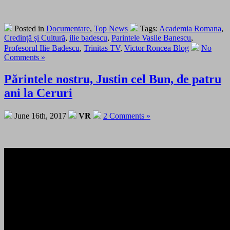
Posted in
Documentare
,
Top News
Tags:
Academia Romana
,
Credință și Cultură
,
ilie badescu
,
Parintele Vasile Banescu
,
Profesorul Ilie Badescu
,
Trinitas TV
,
Victor Roncea Blog
No
Comments »
Părintele nostru, Justin cel Bun, de patru
ani la Ceruri
June 16th, 2017
VR
2 Comments »