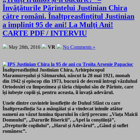
Învăţăturile Părintelui Justinian Chira
către români. Înaltpreasfințitul Justinian
a împlinit 95 de ani! La Mulţi Ani!
CARTE PDF / INTERVIU
May 28th, 2016
VR
No Comments »
Înaltpreasfințitul Justinian Chira, Arhiepiscopul
Maramureșului și Sătmarului,
născut la 28 mai 1921, monah
din 1942 și episcop din 1973,
bucură de decenii întregi văzduhul
Ortodoxiei cu limpezimea și tăria chipului său de Părinte, care
își iubește copiii și, pentru aceasta, îi învață adevărul.
Unele dintre cuvintele însuflețite de Duhul Sfânt cu care
Înaltpreasfinția Sa a mângâiat și a vindecat inimile atâtor
oameni au văzut lumina tiparului în cărți precum: „Viața Maicii
Domnului”, „Darurile Bisericii”, „Apel la conștiință”,
„Drepturile copilului”, „Harul și Adevărul”, „Gând și suflet
românesc”.