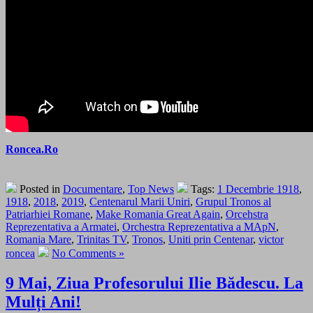
Roncea.Ro
Posted in
Documentare
,
Top News
Tags:
1 Decembrie 1918
,
1918
,
2018
,
2019
,
Centenarul Marii Uniri
,
Grupul Tronos al
Patriarhiei Romane
,
Make Romania Great Again
,
Orcehstra
Reprezentativa a Armatei
,
Orchestra Reprezentativa a MApN
,
Romania Mare
,
Trinitas TV
,
Tronos
,
Uniti prin Centenar
,
victor
roncea
No Comments »
9 Mai, Ziua Profesorului Ilie Bădescu. La
Mulți Ani!