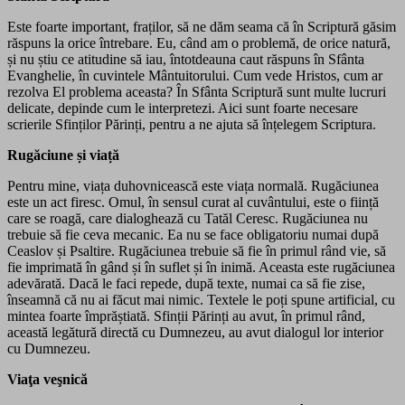
Este foarte important, fraților, să ne dăm seama că în Scriptură găsim
răspuns la orice întrebare. Eu, când am o problemă, de orice natură,
și nu știu ce atitudine să iau, întotdeauna caut răspuns în Sfânta
Evanghelie, în cuvintele Mântuitorului. Cum vede Hristos, cum ar
rezolva El problema aceasta? În Sfânta Scriptură sunt multe lucruri
delicate, depinde cum le interpretezi. Aici sunt foarte necesare
scrierile Sfinților Părinți, pentru a ne ajuta să înțelegem Scriptura.
Rugăciune și viață
Pentru mine, viața duhovnicească este viața normală. Rugăciunea
este un act firesc. Omul, în sensul curat al cuvântului, este o ființă
care se roagă, care dialoghează cu Tatăl Ceresc. Rugăciunea nu
trebuie să fie ceva mecanic. Ea nu se face obligatoriu numai după
Ceaslov și Psaltire. Rugăciunea trebuie să fie în primul rând vie, să
fie imprimată în gând și în suflet și în inimă. Aceasta este rugăciunea
adevărată. Dacă le faci repede, după texte, numai ca să fie zise,
înseamnă că nu ai făcut mai nimic. Textele le poți spune artificial, cu
mintea foarte împrăștiată. Sfinții Părinți au avut, în primul rând,
această legătură directă cu Dumnezeu, au avut dialogul lor interior
cu Dumnezeu.
Viaţa veşnică