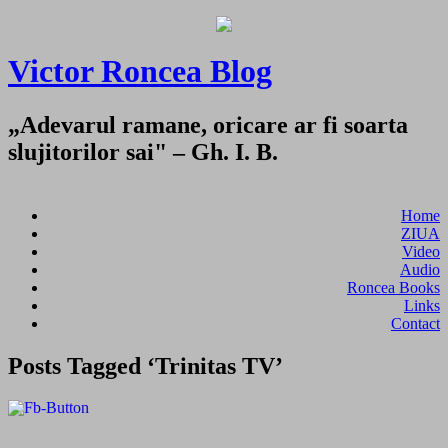
Victor Roncea Blog
„Adevarul ramane, oricare ar fi soarta
slujitorilor sai" – Gh. I. B.
Home
ZIUA
Video
Audio
Roncea Books
Links
Contact
Posts Tagged ‘Trinitas TV’