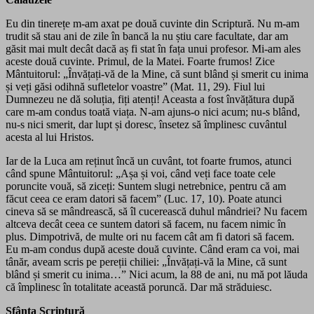
Eu din tinerețe m-am axat pe două cuvinte din Scriptură. Nu m-am
trudit să stau ani de zile în bancă la nu știu care facultate, dar am
găsit mai mult decât dacă aș fi stat în fața unui profesor. Mi-am ales
aceste două cuvinte. Primul, de la Matei. Foarte frumos! Zice
Mântuitorul: „Învățați-vă de la Mine, că sunt blând și smerit cu inima
și veți găsi odihnă sufletelor voastre” (Mat. 11, 29). Fiul lui
Dumnezeu ne dă soluția, fiți atenți! Aceasta a fost învățătura după
care m-am condus toată viața. N-am ajuns-o nici acum; nu-s blând,
nu-s nici smerit, dar lupt și doresc, însetez să împlinesc cuvântul
acesta al lui Hristos.
Iar de la Luca am reținut încă un cuvânt, tot foarte frumos, atunci
când spune Mântuitorul: „Așa și voi, când veți face toate cele
poruncite vouă, să ziceți: Suntem slugi netrebnice, pentru că am
făcut ceea ce eram datori să facem” (Luc. 17, 10). Poate atunci
cineva să se mândrească, să îl cucerească duhul mândriei? Nu facem
altceva decât ceea ce suntem datori să facem, nu facem nimic în
plus. Dimpotrivă, de multe ori nu facem cât am fi datori să facem.
Eu m-am condus după aceste două cuvinte. Când eram ca voi, mai
tânăr, aveam scris pe pereții chiliei: „Învățați-vă la Mine, că sunt
blând și smerit cu inima…” Nici acum, la 88 de ani, nu mă pot lăuda
că împlinesc în totalitate această poruncă. Dar mă străduiesc.
Sfânta Scriptură