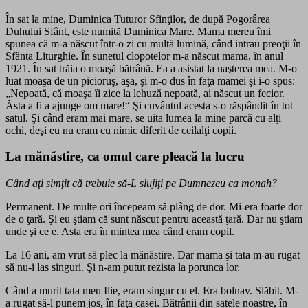
În sat la mine, Duminica Tuturor Sfinţilor, de după Pogorârea
Duhului Sfânt, este numită Duminica Mare. Mama mereu îmi
spunea că m-a născut într-o zi cu multă lumină, când intrau preoţii în
Sfânta Liturghie. În sunetul clopotelor m-a născut mama, în anul
1921. În sat trăia o moaşă bătrână. Ea a asistat la naşterea mea. M-o
luat moaşa de un picioruş, aşa, şi m-o dus în faţa mamei şi i-o spus:
„Nepoată, că moaşa îi zice la lehuză nepoată, ai născut un fecior.
Ăsta a fi a ajunge om mare!“ Şi cuvântul acesta s-o răspândit în tot
satul. Şi când eram mai mare, se uita lumea la mine parcă cu alţi
ochi, deşi eu nu eram cu nimic diferit de ceilalţi copii.
La mănăstire, ca omul care pleacă la lucru
Când aţi simţit că trebuie să-L slujiţi pe Dumnezeu ca monah?
Permanent. De multe ori începeam să plâng de dor. Mi-era foarte dor
de o ţară. Şi eu ştiam că sunt născut pentru această ţară. Dar nu ştiam
unde şi ce e. Asta era în mintea mea când eram copil.
La 16 ani, am vrut să plec la mănăstire. Dar mama şi tata m-au rugat
să nu-i las singuri. Şi n-am putut rezista la porunca lor.
Când a murit tata meu Ilie, eram singur cu el. Era bolnav. Slăbit. M-
a rugat să-l punem jos, în faţa casei. Bătrânii din satele noastre, în