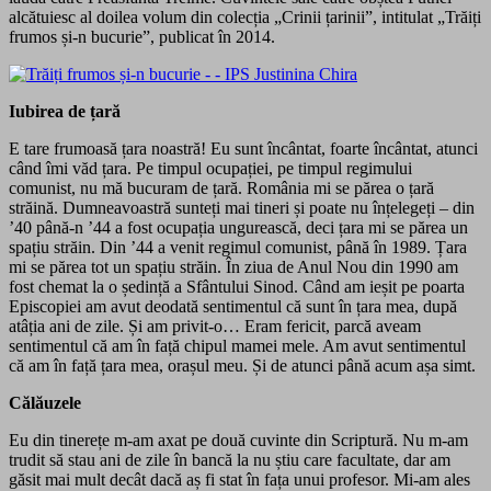
alcătuiesc al doilea volum din colecția „Crinii țarinii”, intitulat „Trăiți
frumos și-n bucurie”, publicat în 2014.
Iubirea de țară
E tare frumoasă țara noastră! Eu sunt încântat, foarte încântat, atunci
când îmi văd țara. Pe timpul ocupației, pe timpul regimului
comunist, nu mă bucuram de țară. România mi se părea o țară
străină. Dumneavoastră sunteți mai tineri și poate nu înțelegeți – din
’40 până-n ’44 a fost ocupația ungurească, deci țara mi se părea un
spațiu străin. Din ’44 a venit regimul comunist, până în 1989. Țara
mi se părea tot un spațiu străin. În ziua de Anul Nou din 1990 am
fost chemat la o ședință a Sfântului Sinod. Când am ieșit pe poarta
Episcopiei am avut deodată sentimentul că sunt în țara mea, după
atâția ani de zile. Și am privit-o… Eram fericit, parcă aveam
sentimentul că am în față chipul mamei mele. Am avut sentimentul
că am în față țara mea, orașul meu. Și de atunci până acum așa simt.
Călăuzele
Eu din tinerețe m-am axat pe două cuvinte din Scriptură. Nu m-am
trudit să stau ani de zile în bancă la nu știu care facultate, dar am
găsit mai mult decât dacă aș fi stat în fața unui profesor. Mi-am ales