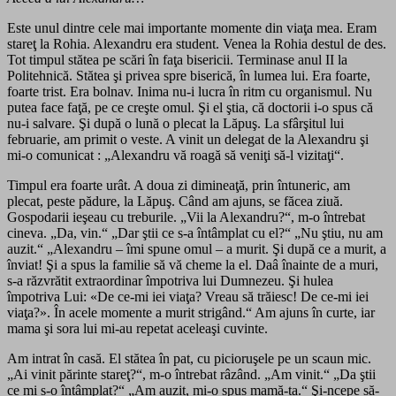
Este unul dintre cele mai importante momente din viaţa mea. Eram
stareţ la Rohia. Alexandru era student. Venea la Rohia destul de des.
Tot timpul stătea pe scări în faţa bisericii. Terminase anul II la
Politehnică. Stătea şi privea spre biserică, în lumea lui. Era foarte,
foarte trist. Era bolnav. Inima nu-i lucra în ritm cu organismul. Nu
putea face faţă, pe ce creşte omul. Şi el ştia, că doctorii i-o spus că
nu-i salvare. Şi după o lună o plecat la Lăpuş. La sfârşitul lui
februarie, am primit o veste. A vinit un delegat de la Alexandru şi
mi-o comunicat : „Alexandru vă roagă să veniţi să-l vizitaţi“.
Timpul era foarte urât. A doua zi dimineaţă, prin întuneric, am
plecat, peste pădure, la Lăpuş. Când am ajuns, se făcea ziuă.
Gospodarii ieşeau cu treburile. „Vii la Alexandru?“, m-o întrebat
cineva. „Da, vin.“ „Dar ştii ce s-a întâmplat cu el?“ „Nu ştiu, nu am
auzit.“ „Alexandru – îmi spune omul – a murit. Şi după ce a murit, a
înviat! Şi a spus la familie să vă cheme la el. Daâ înainte de a muri,
s-a răzvrătit extraordinar împotriva lui Dumnezeu. Şi hulea
împotriva Lui: «De ce-mi iei viaţa? Vreau să trăiesc! De ce-mi iei
viaţa?». În acele momente a murit strigând.“ Am ajuns în curte, iar
mama şi sora lui mi-au repetat aceleaşi cuvinte.
Am intrat în casă. El stătea în pat, cu picioruşele pe un scaun mic.
„Ai vinit părinte stareţ?“, m-o întrebat râzând. „Am vinit.“ „Da ştii
ce mi s-o întâmplat?“ „Am auzit, mi-o spus mamă-ta.“ Şi-ncepe să-