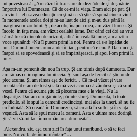
mi povestească: „Am căzut într-o stare de deznădejde şi duşmănie
împotriva lui Dumnezeu. Că de ce-mi ia viaţa. Eram aici pe pat. Şi
au vinit – el n-avea educaţie creştină ca să ştie să spună cine o vinit –
în momentele acelea doi şi m-au luat de aici şi m-au dus până la
marginea orizontului. Şi, de acolo, înapoia mea, am văzut lumea. Şi
încolo, în faţa mea, am văzut cealaltă lume. Dar când cei doi au vrut
să mă treacă dincolo de orizont, adică în cealaltă lume, am auzit o
voce spunând: «Nu îl putem primi la noi. Pentru că s-a lepădat de
noi. Dar nu-l putem arunca nici în iad, pentru că e curat! Dar duceţi-l
înapoi să se spovedească şi să se împărtăşească, şi apoi l-om primi la
noi».
Aşa m-am pomenit din nou în trup. Şi am trimis după dumneata. Dar
am rămas cu imaginea lumii ceia. Şi sunt aşa de fericit că ştiu unde
plec acuma. Şi am rămas aşa de fericit… Că m-ai văzut şi vara
trecută cât eram de trist şi iată mă vezi acuma că zâmbesc şi că sunt
vesel. Pentru că acuma ştiu că plecarea mea e la viaţă. Nu la
dispariţie. Dar am o rugăminte, părinte stareţ: Dumneata, la toate
predicile, să le spui la oamenii credincioşi, mai ales la tineri, să nu fie
cu îndoială. Să creadă în Dumnezeu, să creadă în suflet şi în viaţa
veşnică. Asta să le spui mereu la oameni. Asta e ultima mea dorinţă.
Şi să vii să-mi faci înmormântarea dumneata“.
„Alexandru, zic, aşa cum zici în faţa unui muribund, o să te faci
bine. Nu vorbi de înmormântare“…