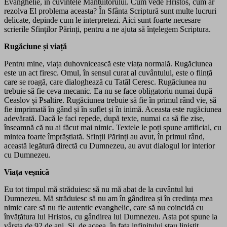
Evanghelie, în cuvintele Mântuitorului. Cum vede Hristos, cum ar
rezolva El problema aceasta? În Sfânta Scriptură sunt multe lucruri
delicate, depinde cum le interpretezi. Aici sunt foarte necesare
scrierile Sfinților Părinți, pentru a ne ajuta să înțelegem Scriptura.
Rugăciune și viață
Pentru mine, viața duhovnicească este viața normală. Rugăciunea
este un act firesc. Omul, în sensul curat al cuvântului, este o ființă
care se roagă, care dialoghează cu Tatăl Ceresc. Rugăciunea nu
trebuie să fie ceva mecanic. Ea nu se face obligatoriu numai după
Ceaslov și Psaltire. Rugăciunea trebuie să fie în primul rând vie, să
fie imprimată în gând și în suflet și în inimă. Aceasta este rugăciunea
adevărată. Dacă le faci repede, după texte, numai ca să fie zise,
înseamnă că nu ai făcut mai nimic. Textele le poți spune artificial, cu
mintea foarte împrăștiată. Sfinții Părinți au avut, în primul rând,
această legătură directă cu Dumnezeu, au avut dialogul lor interior
cu Dumnezeu.
Viaţa veşnică
Eu tot timpul mă străduiesc să nu mă abat de la cuvântul lui
Dumnezeu. Mă străduiesc să nu am în gândirea și în credința mea
nimic care să nu fie autentic evanghelic, care să nu coincidă cu
învățătura lui Hristos, cu gândirea lui Dumnezeu. Asta pot spune la
vârsta de 92 de ani. Și, de aceea, în fața infinitului stau liniștit.