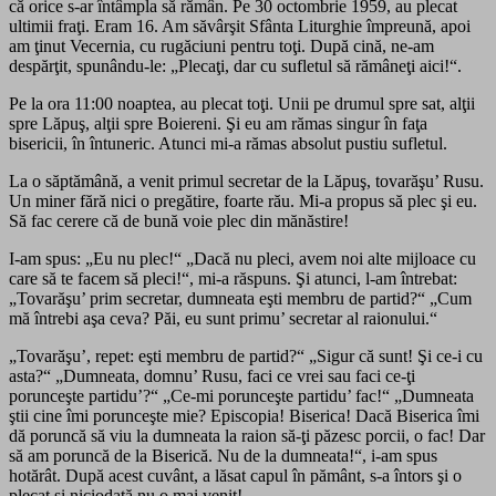
că orice s-ar întâmpla să rămân. Pe 30 octombrie 1959, au plecat
ultimii fraţi. Eram 16. Am săvârşit Sfânta Liturghie împreună, apoi
am ţinut Vecernia, cu rugăciuni pentru toţi. După cină, ne-am
despărţit, spunându-le: „Plecaţi, dar cu sufletul să rămâneţi aici!“.
Pe la ora 11:00 noaptea, au plecat toţi. Unii pe drumul spre sat, alţii
spre Lăpuş, alţii spre Boiereni. Şi eu am rămas singur în faţa
bisericii, în întuneric. Atunci mi-a rămas absolut pustiu sufletul.
La o săptămână, a venit primul secretar de la Lăpuş, tovarăşu’ Rusu.
Un miner fără nici o pregătire, foarte rău. Mi-a propus să plec şi eu.
Să fac cerere că de bună voie plec din mănăstire!
I-am spus: „Eu nu plec!“ „Dacă nu pleci, avem noi alte mijloace cu
care să te facem să pleci!“, mi-a răspuns. Şi atunci, l-am întrebat:
„Tovarăşu’ prim secretar, dumneata eşti membru de partid?“ „Cum
mă întrebi aşa ceva? Păi, eu sunt primu’ secretar al raionului.“
„Tovarăşu’, repet: eşti membru de partid?“ „Sigur că sunt! Şi ce-i cu
asta?“ „Dumneata, domnu’ Rusu, faci ce vrei sau faci ce-ţi
porunceşte partidu’?“ „Ce-mi porunceşte partidu’ fac!“ „Dumneata
ştii cine îmi porunceşte mie? Episcopia! Biserica! Dacă Biserica îmi
dă poruncă să viu la dumneata la raion să-ţi păzesc porcii, o fac! Dar
să am poruncă de la Biserică. Nu de la dumneata!“, i-am spus
hotărât. După acest cuvânt, a lăsat capul în pământ, s-a întors şi o
plecat şi niciodată nu o mai venit!