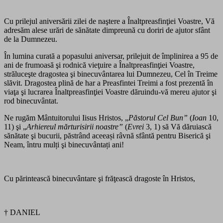
Cu prilejul aniversării zilei de naştere a Înaltpreasfinţiei Voastre, Vă
adresăm alese urări de sănătate dimpreună cu doriri de ajutor sfânt
de la Dumnezeu.
În lumina curată a popasului aniversar, prilejuit de împlinirea a 95 de
ani de frumoasă şi rodnică vieţuire a Înaltpreasfinţiei Voastre,
străluceşte dragostea şi binecuvântarea lui Dumnezeu, Cel în Treime
slăvit. Dragostea plină de har a Preasfintei Treimi a fost prezentă în
viaţa şi lucrarea Înaltpreasfinţiei Voastre dăruindu-vă mereu ajutor şi
rod binecuvântat.
Ne rugăm Mântuitorului Iisus Hristos, „
Păstorul Cel Bun”
(
Ioan
10,
11) şi „
Arhiereul mărturisirii noastre”
(
Evrei
3, 1) să Vă dăruiască
sănătate şi bucurii, păstrând aceeași râvnă sfântă pentru Biserică şi
Neam, întru mulți şi binecuvântați ani!
Cu părintească binecuvântare şi frăţească dragoste în Hristos,
† DANIEL