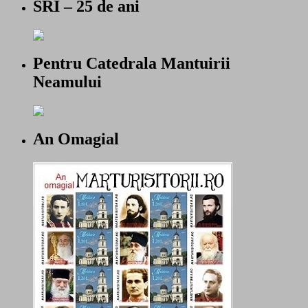
SRI – 25 de ani
Pentru Catedrala Mantuirii
Neamului
An Omagial