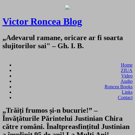
Victor Roncea Blog
„Adevarul ramane, oricare ar fi soarta
slujitorilor sai" – Gh. I. B.
Home
ZIUA
Video
Audio
Roncea Books
Links
Contact
„Trăiți frumos și-n bucurie!” –
Învăţăturile Părintelui Justinian Chira
către români. Înaltpreasfințitul Justinian
a împlinit 95 de ani! La Mulţi Ani!