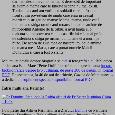
dar mai ales am avut o mama. E deosesbit de important
sa avem o mama care te iubeste si cand nu mai existi.
Totdeauna cand am vorbit cu soldatii care au fost pe
front si imi povesteau de ranitii care erau in ceasul
mortii ca o strigau pe mama: Mama, mama, unde esti?
Pe mama o striga omul cand moare. Imi aduc aminte de
mitropolitul Antonie de la Sibiu, a avut langa el o
maicuta si imi povestea ca in ceasurile lui cele mai grele
de suferinta o striga pe mama, cu numele ei a murit pe
buze. De aceea de ziua mea de nastere imi aduc aminte
de mama mea, Maria, care a purtat numele Maicii
Domnului si care a fost o sfanta.”
Mai multe detalii despre biografia sa
aici
si fotografii
aici
. Biblioteca
Judeteana Baia Mare “Petre Dulfu” ne ofera o impresionanta
lucrare
biobliografica despre IPS Justinian, de peste 300 de pagini, in format
PDF
. De asemenea, la 40 de ani de arhierie, Gazeta de Maramures i-
a dedicat un
supliment special, disponibil in format PDF
.
Întru mulţi ani, Părinte!
Fotografie din Arhiva Părintelui şi a Ziarului
Lumina
cu Părintele
Dumitru Staniloae la Rohia alături de Stareţul Justinian Chira, în