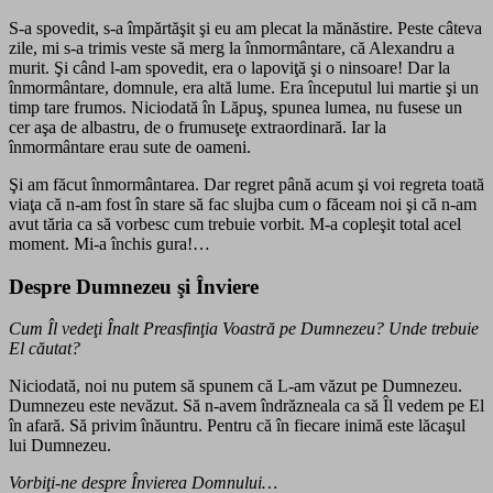
S-a spovedit, s-a împărtăşit şi eu am plecat la mănăstire. Peste câteva
zile, mi s-a trimis veste să merg la înmormântare, că Alexandru a
murit. Şi când l-am spovedit, era o lapoviţă şi o ninsoare! Dar la
înmormântare, domnule, era altă lume. Era începutul lui martie şi un
timp tare frumos. Niciodată în Lăpuş, spunea lumea, nu fusese un
cer aşa de albastru, de o frumuseţe extraordinară. Iar la
înmormântare erau sute de oameni.
Şi am făcut înmormântarea. Dar regret până acum şi voi regreta toată
viaţa că n-am fost în stare să fac slujba cum o făceam noi şi că n-am
avut tăria ca să vorbesc cum trebuie vorbit. M-a copleşit total acel
moment. Mi-a închis gura!…
Despre Dumnezeu şi Înviere
Cum Îl vedeţi Înalt Preasfinţia Voastră pe Dumnezeu? Unde trebuie
El căutat?
Niciodată, noi nu putem să spunem că L-am văzut pe Dumnezeu.
Dumnezeu este nevăzut. Să n-avem îndrăzneala ca să Îl vedem pe El
în afară. Să privim înăuntru. Pentru că în fiecare inimă este lăcaşul
lui Dumnezeu.
Vorbiţi-ne despre Învierea Domnului…