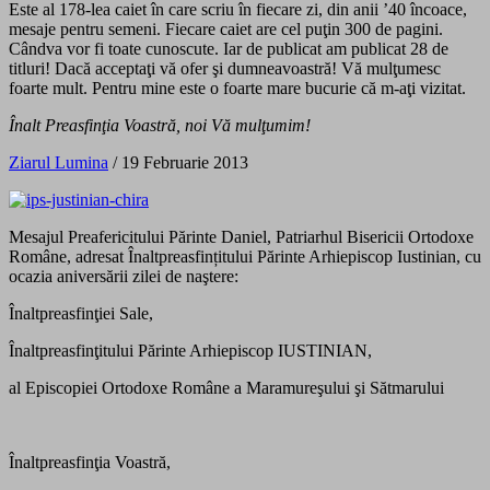
Este al 178-lea caiet în care scriu în fiecare zi, din anii ’40 încoace,
mesaje pentru semeni. Fiecare caiet are cel puţin 300 de pagini.
Cândva vor fi toate cunoscute. Iar de publicat am publicat 28 de
titluri! Dacă acceptaţi vă ofer şi dumneavoastră! Vă mulţumesc
foarte mult. Pentru mine este o foarte mare bucurie că m-aţi vizitat.
Înalt Preasfinţia Voastră, noi Vă mulţumim!
Ziarul Lumina
/ 19 Februarie 2013
Mesajul Preafericitului Părinte Daniel, Patriarhul Bisericii Ortodoxe
Române, adresat Înaltpreasfințitului Părinte Arhiepiscop Iustinian, cu
ocazia aniversării zilei de naştere:
Înaltpreasfinţiei Sale,
Înaltpreasfinţitului Părinte Arhiepiscop IUSTINIAN,
al Episcopiei Ortodoxe Române a Maramureşului şi Sătmarului
Înaltpreasfinţia Voastră,