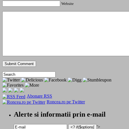
Website
Abonare RSS
Roncea.ro pe Twitter
Alerte si informatii prin e-mail
'>