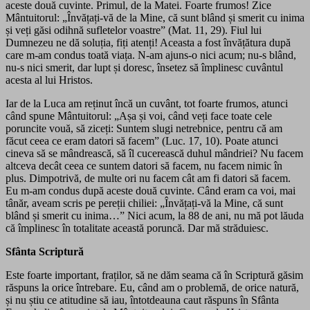
aceste două cuvinte. Primul, de la Matei. Foarte frumos! Zice
Mântuitorul: „Învățați-vă de la Mine, că sunt blând și smerit cu inima
și veți găsi odihnă sufletelor voastre” (Mat. 11, 29). Fiul lui
Dumnezeu ne dă soluția, fiți atenți! Aceasta a fost învățătura după
care m-am condus toată viața. N-am ajuns-o nici acum; nu-s blând,
nu-s nici smerit, dar lupt și doresc, însetez să împlinesc cuvântul
acesta al lui Hristos.
Iar de la Luca am reținut încă un cuvânt, tot foarte frumos, atunci
când spune Mântuitorul: „Așa și voi, când veți face toate cele
poruncite vouă, să ziceți: Suntem slugi netrebnice, pentru că am
făcut ceea ce eram datori să facem” (Luc. 17, 10). Poate atunci
cineva să se mândrească, să îl cucerească duhul mândriei? Nu facem
altceva decât ceea ce suntem datori să facem, nu facem nimic în
plus. Dimpotrivă, de multe ori nu facem cât am fi datori să facem.
Eu m-am condus după aceste două cuvinte. Când eram ca voi, mai
tânăr, aveam scris pe pereții chiliei: „Învățați-vă la Mine, că sunt
blând și smerit cu inima…” Nici acum, la 88 de ani, nu mă pot lăuda
că împlinesc în totalitate această poruncă. Dar mă străduiesc.
Sfânta Scriptură
Este foarte important, fraților, să ne dăm seama că în Scriptură găsim
răspuns la orice întrebare. Eu, când am o problemă, de orice natură,
și nu știu ce atitudine să iau, întotdeauna caut răspuns în Sfânta