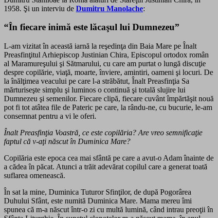
1958. Şi un interviu de
Dumitru Manolache
:
“În fiecare inimă este lăcaşul lui Dumnezeu”
L-am vizitat în această iarnă la reşedinţa din Baia Mare pe Înalt
Preasfinţitul Arhiepiscop Justinian Chira, Episcopul ortodox român
al Maramureşului şi Sătmarului, cu care am purtat o lungă discuţie
despre copilărie, viaţă, moarte, înviere, amintiri, oameni şi locuri. De
la înălţimea veacului pe care l-a străbătut, Înalt Preasfinţia Sa
mărturiseşte simplu şi luminos o continuă şi totală slujire lui
Dumnezeu şi semenilor. Fiecare clipă, fiecare cuvânt împărtăşit nouă
pot fi tot atâtea file de Pateric pe care, la rându-ne, cu bucurie, le-am
consemnat pentru a vi le oferi.
Înalt Preasfinţia Voastră, ce este copilăria? Are vreo semnificaţie
faptul că v-aţi născut în Duminica Mare?
Copilăria este epoca cea mai sfântă pe care a avut-o Adam înainte de
a cădea în păcat. Atunci a trăit adevărat copilul care a generat toată
suflarea omenească.
În sat la mine, Duminica Tuturor Sfinţilor, de după Pogorârea
Duhului Sfânt, este numită Duminica Mare. Mama mereu îmi
spunea că m-a născut într-o zi cu multă lumină, când intrau preoţii în