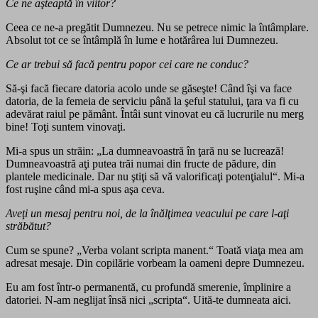
Ce ne aşteaptă în viitor?
Ceea ce ne-a pregătit Dumnezeu. Nu se petrece nimic la întâmplare.
Absolut tot ce se întâmplă în lume e hotărârea lui Dumnezeu.
Ce ar trebui să facă pentru popor cei care ne conduc?
Să-şi facă fiecare datoria acolo unde se găseşte! Când îşi va face
datoria, de la femeia de serviciu până la şeful statului, ţara va fi cu
adevărat raiul pe pământ. Întâi sunt vinovat eu că lucrurile nu merg
bine! Toţi suntem vinovaţi.
Mi-a spus un străin: „La dumneavoastră în ţară nu se lucrează!
Dumneavoastră aţi putea trăi numai din fructe de pădure, din
plantele medicinale. Dar nu ştiţi să vă valorificaţi potenţialul“. Mi-a
fost ruşine când mi-a spus aşa ceva.
Aveţi un mesaj pentru noi, de la înălţimea veacului pe care l-aţi
străbătut?
Cum se spune? „Verba volant scripta manent.“ Toată viaţa mea am
adresat mesaje. Din copilărie vorbeam la oameni depre Dumnezeu.
Eu am fost într-o permanentă, cu profundă smerenie, împlinire a
datoriei. N-am neglijat însă nici „scripta“. Uită-te dumneata aici.