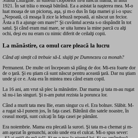
Sfânta Liturghie. În sunetul clopotelor m-a născut mama, în anul
1921. În sat trăia o moaşă bătrână. Ea a asistat la naşterea mea. M-o
luat moaşa de un picioruş, aşa, şi m-o dus în faţa mamei şi i-o spus:
„Nepoată, că moaşa îi zice la lehuză nepoată, ai născut un fecior.
Ăsta a fi a ajunge om mare!“ Şi cuvântul acesta s-o răspândit în tot
satul. Şi când eram mai mare, se uita lumea la mine parcă cu alţi
ochi, deşi eu nu eram cu nimic diferit de ceilalţi copii.
La mănăstire, ca omul care pleacă la lucru
Când aţi simţit că trebuie să-L slujiţi pe Dumnezeu ca monah?
Permanent. De multe ori începeam să plâng de dor. Mi-era foarte dor
de o ţară. Şi eu ştiam că sunt născut pentru această ţară. Dar nu ştiam
unde şi ce e. Asta era în mintea mea când eram copil.
La 16 ani, am vrut să plec la mănăstire. Dar mama şi tata m-au rugat
să nu-i las singuri. Şi n-am putut rezista la porunca lor.
Când a murit tata meu Ilie, eram singur cu el. Era bolnav. Slăbit. M-
a rugat să-l punem jos, în faţa casei. Bătrânii din satele noastre, în
ceasul morţii, sunt culcaţi în faţa casei pe pământ.
Era noiembrie. Mama era plecată la surori. Şi tata m-a chemat şi m-
am aşezat în genunchi, acolo unde era el culcat. Mi-o spus sever:
„Să ai grijă de mă-ta!“. Şi m-o tras la pieptul lui. Şi cu amândouă