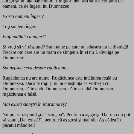
am greşit în faţa oamenilor. A fraţilor mei. Mă simt înconjurat de
oameni, ca de îngerii lui Dumnezeu.
Există oameni îngeri?
Toţi suntem îngeri.
V-aţi întâlnit cu îngeri?
Şi vreţi să vă răspund? Sunt taine pe care un sihastru nu le divulgă!
Fiecare om care are un dram de sfinţenie în el nu-L divulgă pe
Dumnezeu!…
Spuneţi-ne ceva despre rugăciune…
Rugăciunea nu are nume. Rugăciunea este întâlnirea reală cu
Dumnezeu. Dacă te rogi şi nu ai conştiinţă că vorbeşti cu
Dumnezeu, că te aude Dumnezeu, că te ascultă Dumnezeu,
rugăciunea e falsă.
Mai există sihaştri în Maramureş?
Nu pot să răspund „da“ sau „ba“. Pentru că aş greşi. Dar nici nu pot
să spun „Da, există!“, pentru că aş greşi şi mai rău. Aş cădea în
păcatul mândriei!