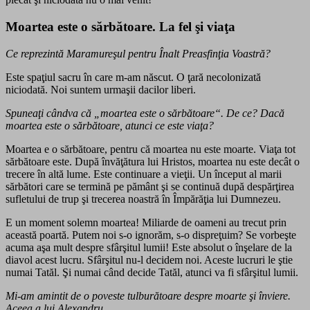
Moartea este o sărbătoare. La fel şi viaţa
Ce reprezintă Maramureşul pentru Înalt Preasfinţia Voastră?
Este spaţiul sacru în care m-am născut. O ţară necolonizată
niciodată. Noi suntem urmaşii dacilor liberi.
Spuneaţi cândva că „moartea este o sărbătoare“. De ce? Dacă
moartea este o sărbătoare, atunci ce este viaţa?
Moartea e o sărbătoare, pentru că moartea nu este moarte. Viaţa tot
sărbătoare este. După învăţătura lui Hristos, moartea nu este decât o
trecere în altă lume. Este continuare a vieţii. Un început al marii
sărbători care se termină pe pământ şi se continuă după despărţirea
sufletului de trup şi trecerea noastră în Împărăţia lui Dumnezeu.
E un moment solemn moartea! Miliarde de oameni au trecut prin
această poartă. Putem noi s-o ignorăm, s-o dispreţuim? Se vorbeşte
acuma aşa mult despre sfârşitul lumii! Este absolut o înşelare de la
diavol acest lucru. Sfârşitul nu-l decidem noi. Aceste lucruri le ştie
numai Tatăl. Şi numai când decide Tatăl, atunci va fi sfârşitul lumii.
Mi-am amintit de o poveste tulburătoare despre moarte şi înviere.
Aceea a lui Alexandru…