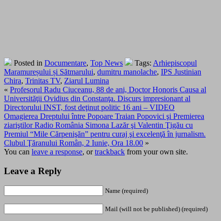
Posted in
Documentare
,
Top News
Tags:
Arhiepiscopul
Maramureșului și Sătmarului
,
dumitru manolache
,
IPS Justinian
Chira
,
Trinitas TV
,
Ziarul Lumina
«
Profesorul Radu Ciuceanu, 88 de ani, Doctor Honoris Causa al
Universităţii Ovidius din Constanţa. Discurs impresionant al
Directorului INST, fost deţinut politic 16 ani – VIDEO
Omagierea Dreptului între Popoare Traian Popovici şi Premierea
ziariştilor Radio România Simona Lazăr şi Valentin Ţigău cu
Premiul “Mile Cărpenişăn” pentru curaj şi excelenţă în jurnalism.
Clubul Ţăranului Român, 2 Iunie, Ora 18.00
»
You can
leave a response
, or
trackback
from your own site.
Leave a Reply
Name (required)
Mail (will not be published) (required)