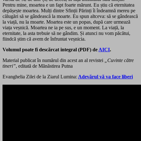
Pentru mine, moartea e un fapt foarte mărunt. Eu știu că eternitatea
depășește moartea. Mulți dintre Sfinții Părinți îi îndeamnă mereu pe
călugări să se gândească la moarte. Eu spun altceva: să se gândească
la viață, nu la moarte. Moartea este un popas, după care urmează
viața veșnică. Moartea ne ia pe sus, e un moment. La viață, la
eternitate, la asta trebuie să ne gândim. Și atunci nu vom păcătui,
fiindcă știm că avem de înfruntat veșnicia.
Volumul poate fi descărcat integral (PDF) de
AICI
.
Material publicat în numărul din acest an al revistei
„Cuvinte către
tineri”
, editată de Mănăstirea Putna
Evanghelia Zilei de la Ziarul Lumina:
Adevărul vă va face liberi