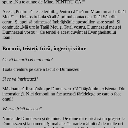
spun: „Nu te atinge de Mine, PENTRU CĂ!“
Acest „Pentru că“ este teribil. „Pentru că încă nu M-am urcat la Tatăl
Meu!“… Hristos trebuia să aibă primul contact cu Tatăl Său din
ceruri. Şi apoi să primească îmbrăţişările apostolilor, spre seară. Şi
continuă: „Mă urc la Tatăl Meu şi Tatăl vostru, Dumnezeul meu şi
Dumnezeul vostru“. Ce teribil e acest cuvânt al Evanghelistului
Ioan!
Bucurii, tristeţi, frică, îngeri şi viitor
Ce vă bucură cel mai mult?
Toată creatura pe care a făcut-o Dumnezeu.
Şi ce vă întristează?
Mă doare că Îl supărăm pe Dumnezeu. Că îi tăgăduim existenţa. Din
inconştienţă. Nici demonii nu fac această fărădelege pe care o face
omul!
Vă este frică de ceva?
Numai de Dumnezeu şi de mine. De mine mi-e frică să nu greşesc la
Dumnezeu şi la oameni. Şi mai ales îs foarte mâhnit că de multe ori