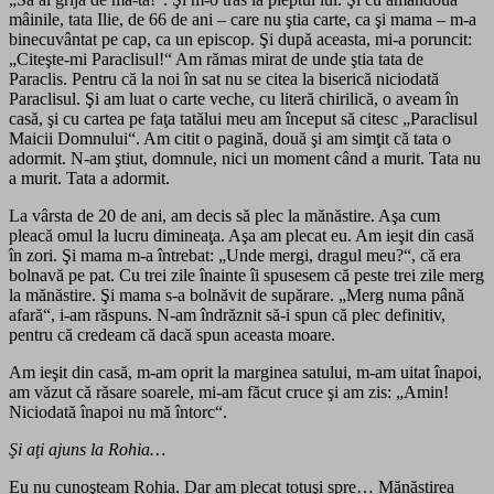
mâinile, tata Ilie, de 66 de ani – care nu ştia carte, ca şi mama – m-a
binecuvântat pe cap, ca un episcop. Şi după aceasta, mi-a poruncit:
„Citeşte-mi Paraclisul!“ Am rămas mirat de unde ştia tata de
Paraclis. Pentru că la noi în sat nu se citea la biserică niciodată
Paraclisul. Şi am luat o carte veche, cu literă chirilică, o aveam în
casă, şi cu cartea pe faţa tatălui meu am început să citesc „Paraclisul
Maicii Domnului“. Am citit o pagină, două şi am simţit că tata o
adormit. N-am ştiut, domnule, nici un moment când a murit. Tata nu
a murit. Tata a adormit.
La vârsta de 20 de ani, am decis să plec la mănăstire. Aşa cum
pleacă omul la lucru dimineaţa. Aşa am plecat eu. Am ieşit din casă
în zori. Şi mama m-a întrebat: „Unde mergi, dragul meu?“, că era
bolnavă pe pat. Cu trei zile înainte îi spusesem că peste trei zile merg
la mănăstire. Şi mama s-a bolnăvit de supărare. „Merg numa până
afară“, i-am răspuns. N-am îndrăznit să-i spun că plec definitiv,
pentru că credeam că dacă spun aceasta moare.
Am ieşit din casă, m-am oprit la marginea satului, m-am uitat înapoi,
am văzut că răsare soarele, mi-am făcut cruce şi am zis: „Amin!
Niciodată înapoi nu mă întorc“.
Şi aţi ajuns la Rohia…
Eu nu cunoşteam Rohia. Dar am plecat totuşi spre… Mănăstirea