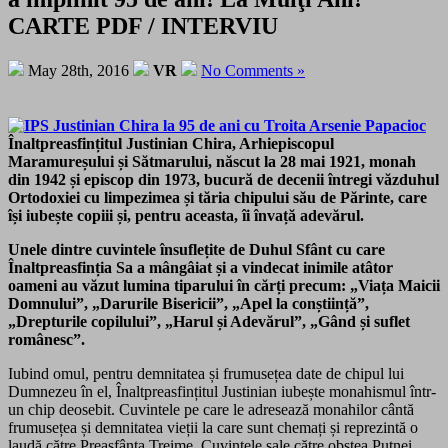
CARTE PDF / INTERVIU
May 28th, 2016
VR
No Comments »
Înaltpreasfințitul Justinian Chira, Arhiepiscopul
Maramureșului și Sătmarului,
născut la 28 mai 1921, monah
din 1942 și episcop din 1973,
bucură de decenii întregi văzduhul
Ortodoxiei cu limpezimea și tăria chipului său de Părinte, care
își iubește copiii și, pentru aceasta, îi învață adevărul.
Unele dintre cuvintele însuflețite de Duhul Sfânt cu care
Înaltpreasfinția Sa a mângâiat și a vindecat inimile atâtor
oameni au văzut lumina tiparului în cărți precum: „Viața Maicii
Domnului”, „Darurile Bisericii”, „Apel la conștiință”,
„Drepturile copilului”, „Harul și Adevărul”, „Gând și suflet
românesc”.
Iubind omul, pentru demnitatea și frumusețea date de chipul lui
Dumnezeu în el, Înaltpreasfințitul Justinian iubește monahismul într-
un chip deosebit. Cuvintele pe care le adresează monahilor cântă
frumusețea și demnitatea vieții la care sunt chemați și reprezintă o
laudă către Preasfânta Treime. Cuvintele sale către obștea Putnei