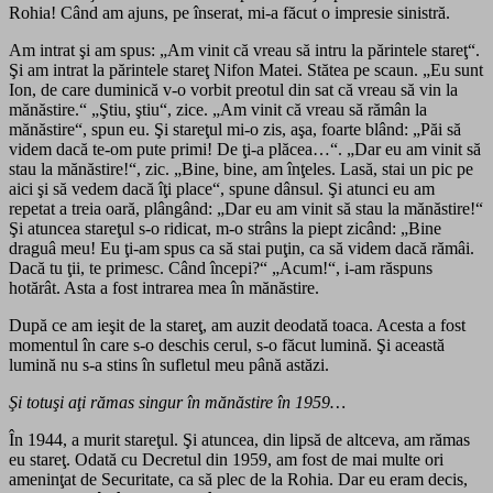
Rohia! Când am ajuns, pe înserat, mi-a făcut o impresie sinistră.
Am intrat şi am spus: „Am vinit că vreau să intru la părintele stareţ“.
Şi am intrat la părintele stareţ Nifon Matei. Stătea pe scaun. „Eu sunt
Ion, de care duminică v-o vorbit preotul din sat că vreau să vin la
mănăstire.“ „Ştiu, ştiu“, zice. „Am vinit că vreau să rămân la
mănăstire“, spun eu. Şi stareţul mi-o zis, aşa, foarte blând: „Păi să
videm dacă te-om pute primi! De ţi-a plăcea…“. „Dar eu am vinit să
stau la mănăstire!“, zic. „Bine, bine, am înţeles. Lasă, stai un pic pe
aici şi să vedem dacă îţi place“, spune dânsul. Şi atunci eu am
repetat a treia oară, plângând: „Dar eu am vinit să stau la mănăstire!“
Şi atuncea stareţul s-o ridicat, m-o strâns la piept zicând: „Bine
draguâ meu! Eu ţi-am spus ca să stai puţin, ca să videm dacă rămâi.
Dacă tu ţii, te primesc. Când începi?“ „Acum!“, i-am răspuns
hotărât. Asta a fost intrarea mea în mănăstire.
După ce am ieşit de la stareţ, am auzit deodată toaca. Acesta a fost
momentul în care s-o deschis cerul, s-o făcut lumină. Şi această
lumină nu s-a stins în sufletul meu până astăzi.
Şi totuşi aţi rămas singur în mănăstire în 1959…
În 1944, a murit stareţul. Şi atuncea, din lipsă de altceva, am rămas
eu stareţ. Odată cu Decretul din 1959, am fost de mai multe ori
ameninţat de Securitate, ca să plec de la Rohia. Dar eu eram decis,