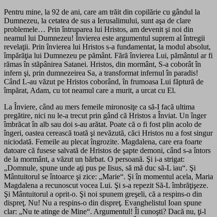
Pentru mine, la 92 de ani, care am trăit din copilărie cu gândul la
Dumnezeu, la cetatea de sus a Ierusalimului, sunt aşa de clare
problemele… Prin întruparea lui Hristos, am devenit şi noi din
neamul lui Dumnezeu! Învierea este argumentul suprem al întregii
revelaţii. Prin învierea lui Hristos s-a fundamentat, la modul absolut,
împărăţia lui Dumnezeu pe pământ. Fără învierea Lui, pământul ar fi
rămas în stăpânirea Satanei. Hristos, din mormânt, S-a coborât în
infern şi, prin dumnezeirea Sa, a transformat infernul în paradis!
Când L-au văzut pe Hristos coborând, în frumoasa Lui făptură de
împărat, Adam, cu tot neamul care a murit, a urcat cu El.
La Înviere, când au mers femeile mironosiţe ca să-I facă ultima
pregătire, nici nu le-a trecut prin gând că Hristos a Înviat. Un înger
îmbrăcat în alb sau doi s-au arătat. Poate că o fi fost plin acolo de
îngeri, oastea cerească toată şi nevăzută, căci Hristos nu a fost singur
niciodată. Femeile au plecat îngrozite. Magdalena, care era foarte
datoare că fusese salvată de Hristos de şapte demoni, când s-a întors
de la mormânt, a văzut un bărbat. O persoană. Şi i-a strigat:
„Domnule, spune unde aţi pus pe Iisus, să mă duc să-L iau“. Şi
Mântuitorul se întoarce şi zice: „Marie“. Şi în momentul acela, Maria
Magdalena a recunoscut vocea Lui. Şi s-a repezit Să-L îmbrăţişeze.
Şi Mântuitorul a oprit-o. Şi noi spunem greşeli, că a respins-o din
dispreţ. Nu! Nu a respins-o din dispreţ. Evanghelistul Ioan spune
clar: „Nu te atinge de Mine“. Argumentul! Îl cunoşti? Dacă nu, ţi-l