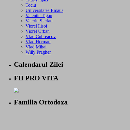
Tociu
Universitatea Emaus
Valentin Tigau
Valeriu Sterian
Viorel Ilisoi
Viorel Urban
Vlad Cubreacov
Vlad Herman
Vlad Mihai
Willy Pragher
Calendarul Zilei
FII PRO VITA
Familia Ortodoxa