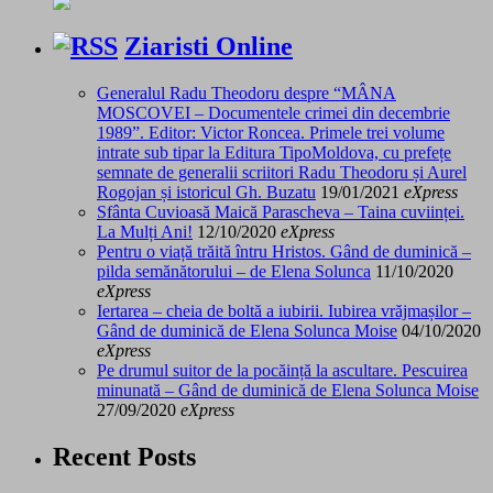
Ziaristi Online
Generalul Radu Theodoru despre “MÂNA
MOSCOVEI – Documentele crimei din decembrie
1989”. Editor: Victor Roncea. Primele trei volume
intrate sub tipar la Editura TipoMoldova, cu prefețe
semnate de generalii scriitori Radu Theodoru și Aurel
Rogojan și istoricul Gh. Buzatu
19/01/2021
eXpress
Sfânta Cuvioasă Maică Parascheva – Taina cuviinței.
La Mulți Ani!
12/10/2020
eXpress
Pentru o viață trăită întru Hristos. Gând de duminică –
pilda semănătorului – de Elena Solunca
11/10/2020
eXpress
Iertarea – cheia de boltă a iubirii. Iubirea vrăjmașilor –
Gând de duminică de Elena Solunca Moise
04/10/2020
eXpress
Pe drumul suitor de la pocăință la ascultare. Pescuirea
minunată – Gând de duminică de Elena Solunca Moise
27/09/2020
eXpress
Recent Posts