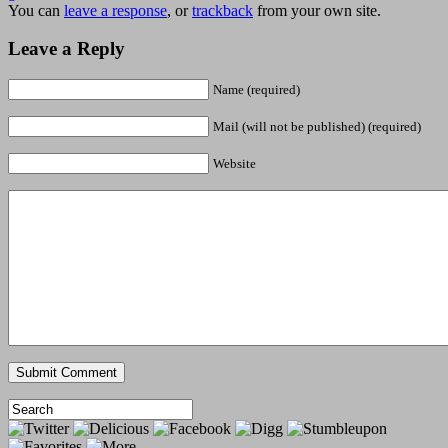
You can
leave a response
, or
trackback
from your own site.
Leave a Reply
Name (required)
Mail (will not be published) (required)
Website