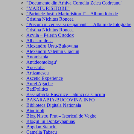
"Documente din Arhiva Corneliu Zelea Codreanu"
"MARTURISITORII"
"Parintele Justin Marturisitorul" – Album foto de
Cristina Nichitus Roncea
"Precum in cer asa si pe pamant" – Album de fotografie
Cristina Nichitus Roncea
Acvila – Pelerin Ortodox
Albastru de…
Alexandru Ursu-Bukowina
Alexandru Valentin Craciun
Anomismia
Antideontologu'
Apostolia
Artizanescu
Ascetic Experience
Aurel Agache
BadPolitics
Basarabia la Rascruce – atunci ca si acum
BASARABIA-BUCOVINA.INFO
Biblioteca Digitala Nationala
Bindiribli
Blog Nistru Prut – Istoricul de Veghe
Blogul lui Donkeypapuas
Bogdan Stanciu
Camelia Tabacu