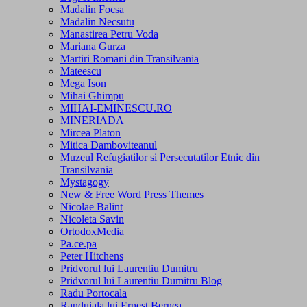
Madalin Focsa
Madalin Necsutu
Manastirea Petru Voda
Mariana Gurza
Martiri Romani din Transilvania
Mateescu
Mega Ison
Mihai Ghimpu
MIHAI-EMINESCU.RO
MINERIADA
Mircea Platon
Mitica Damboviteanul
Muzeul Refugiatilor si Persecutatilor Etnic din
Transilvania
Mystagogy
New & Free Word Press Themes
Nicolae Balint
Nicoleta Savin
OrtodoxMedia
Pa.ce.pa
Peter Hitchens
Pridvorul lui Laurentiu Dumitru
Pridvorul lui Laurentiu Dumitru Blog
Radu Portocala
Randuiala lui Ernest Bernea