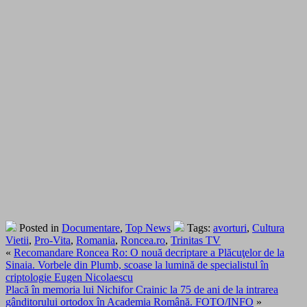
Posted in
Documentare
,
Top News
Tags:
avorturi
,
Cultura
Vietii
,
Pro-Vita
,
Romania
,
Roncea.ro
,
Trinitas TV
«
Recomandare Roncea Ro: O nouă decriptare a Plăcuţelor de la
Sinaia. Vorbele din Plumb, scoase la lumină de specialistul în
criptologie Eugen Nicolaescu
Placă în memoria lui Nichifor Crainic la 75 de ani de la intrarea
gânditorului ortodox în Academia Română. FOTO/INFO
»