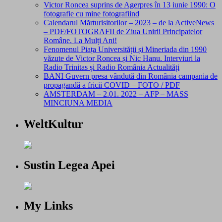
Victor Roncea suprins de Agerpres în 13 iunie 1990: O
fotografie cu mine fotografiind
Calendarul Mărturisitorilor – 2023 – de la ActiveNews
– PDF/FOTOGRAFII de Ziua Unirii Principatelor
Române. La Mulți Ani!
Fenomenul Piața Universității și Mineriada din 1990
văzute de Victor Roncea și Nic Hanu. Interviuri la
Radio Trinitas și Radio România Actualități
BANI Guvern presa vândută din România campania de
propagandă a fricii COVID – FOTO / PDF
AMSTERDAM – 2.01. 2022 – AFP – MASS
MINCIUNA MEDIA
WeltKultur
Sustin Legea Apei
My Links