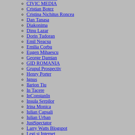
CIVIC MEDIA
Cristian Botez
Cristina Nichitus Roncea
Dan Tanasa
Diakonima
Dinu Lazar
Dorin Tudoran
Emil Neacsu
Emilia Corbu
Eugen Mihaescu
George Damian
GID ROMANIA
Grupul Prospectiv
Henry Porter
Ignus
Ilarion Tiu
In Tacere
InConstanIn
Insula Serpilor
Irina Monica
Iulian Capsali
Iulian Urban
JustSpectator
Larry Watts Blogspot
Legi si Internet