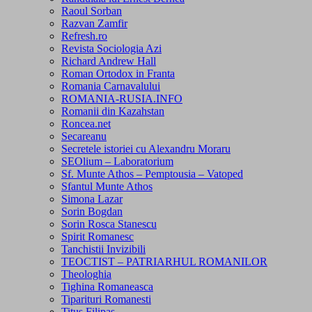
Raoul Sorban
Razvan Zamfir
Refresh.ro
Revista Sociologia Azi
Richard Andrew Hall
Roman Ortodox in Franta
Romania Carnavalului
ROMANIA-RUSIA.INFO
Romanii din Kazahstan
Roncea.net
Secareanu
Secretele istoriei cu Alexandru Moraru
SEOlium – Laboratorium
Sf. Munte Athos – Pemptousia – Vatoped
Sfantul Munte Athos
Simona Lazar
Sorin Bogdan
Sorin Rosca Stanescu
Spirit Romanesc
Tanchistii Invizibili
TEOCTIST – PATRIARHUL ROMANILOR
Theologhia
Tighina Romaneasca
Tiparituri Romanesti
Titus Filipas