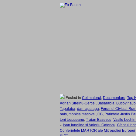
Posted in
Colimatorul
,
Documentare
,
Top 
Adrian Streinu-Cercel
,
Basarabia
,
Bucovina
,
b
Tapalaba
,
dan tapalaga
,
Forumul Civic al Rom
bals
,
monica macovei
,
OB
,
Parintele Justin Pa
toni tecuceanu
,
Traian Basescu
,
Vasile Lechin
«
Ioan Ianolide si Valeriu Gafencu, Sfantul Inc
Conferintele MARTOR ale Mitropoliei Europei 
INFO