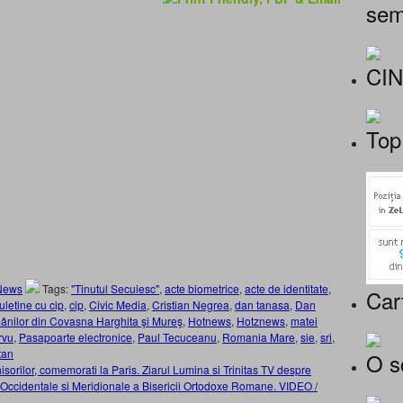
sem
CI
Top
News
Tags:
"Tinutul Secuiesc"
,
acte biometrice
,
acte de identitate
,
Car
uletine cu cip
,
cip
,
Civic Media
,
Cristian Negrea
,
dan tanasa
,
Dan
ânilor din Covasna Harghita şi Mureş
,
Hotnews
,
Hotznews
,
matei
rvu
,
Pasapoarte electronice
,
Paul Tecuceanu
,
Romania Mare
,
sie
,
sri
,
tan
O s
hisorilor, comemorati la Paris. Ziarul Lumina si Trinitas TV despre
Occidentale si Meridionale a Bisericii Ortodoxe Romane. VIDEO /