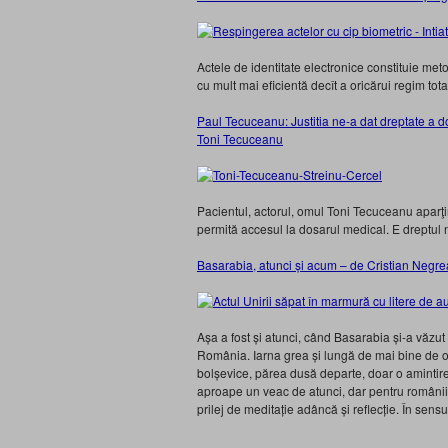
Actele de identitate electronice constituie met
cu mult mai eficientă decît a oricărui regim total
Paul Tecuceanu: Justitia ne-a dat dreptate a d
Toni Tecuceanu
Pacientul, actorul, omul Toni Tecuceanu aparţine
permită accesul la dosarul medical. E dreptul n
Basarabia, atunci și acum – de Cristian Negre
Așa a fost și atunci, când Basarabia și-a văzut 
România. Iarna grea și lungă de mai bine de o
bolșevice, părea dusă departe, doar o amintir
aproape un veac de atunci, dar pentru românii 
prilej de meditație adâncă și reflecție. În sen