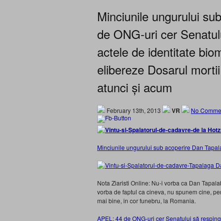
Minciunile ungurului s
de ONG-uri cer Senatulu
actele de identitate bio
elibereze Dosarul morti
atunci și acum
February 13th, 2013
VR
No Commen
Minciunile ungurului sub acoperire Dan Tapa
Nota Ziaristi Online: Nu-i vorba ca Dan Tapalab
vorba de faptul ca cineva, nu spunem cine, per
mai bine, in cor funebru, la Romania.
APEL: 44 de ONG-uri cer Senatului să respingă