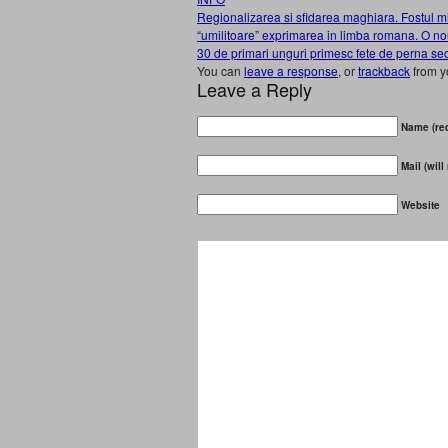
Regionalizarea si sfidarea maghiara. Fostul mi
“umilitoare” exprimarea in limba romana. O 
30 de primari unguri primesc fete de perna se
You can
leave a response
, or
trackback
from y
Leave a Reply
Name (req
Mail (will
Website