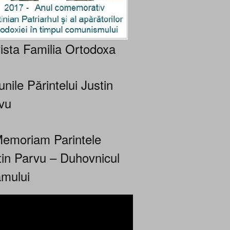
ista Familia Ortodoxa
nile Părintelui Justin
vu
Memoriam Parintele
tin Parvu – Duhovnicul
mului