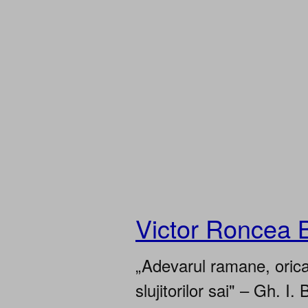
Victor Roncea 
„Adevarul ramane, oricar
slujitorilor sai" – Gh. I. 