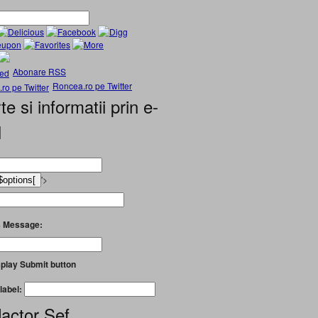
Abonare RSS
Roncea.ro pe Twitter
te si informatii prin e-
l
'>
 Message:
play Submit button
label:
actor Șef