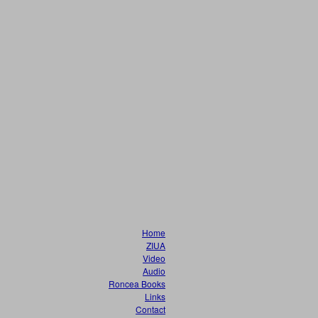
Home
ZIUA
Video
Audio
Roncea Books
Links
Contact