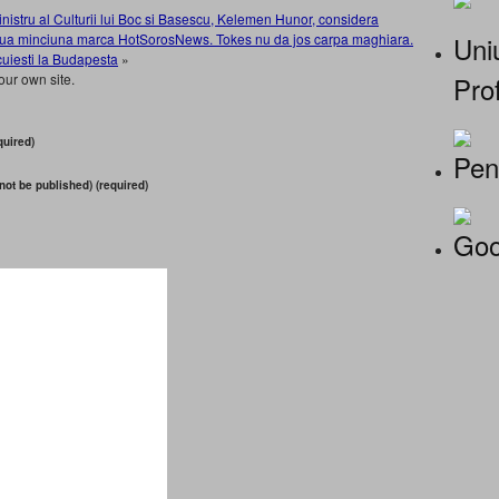
nistru al Culturii lui Boc si Basescu, Kelemen Hunor, considera
Uniu
noua minciuna marca HotSorosNews. Tokes nu da jos carpa maghiara.
cuiesti la Budapesta
»
Prof
our own site.
uired)
Pen
 not be published) (required)
Goo