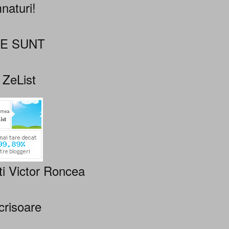
naturi!
NE SUNT
 ZeList
ti Victor Roncea
crisoare