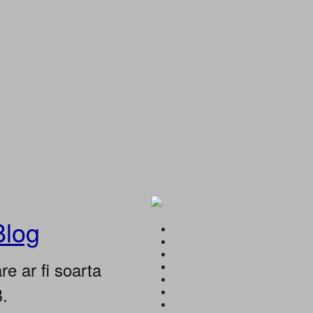
Blog
e ar fi soarta
B.