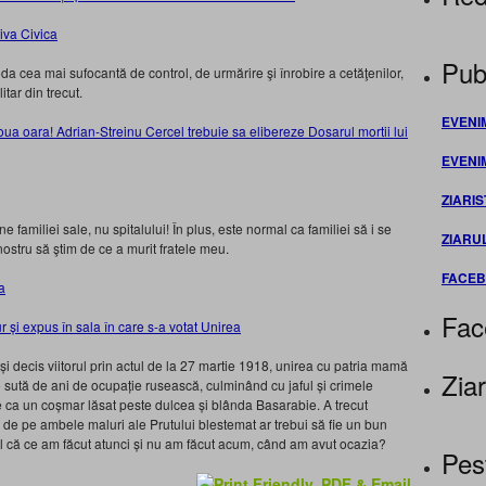
Publ
oda cea mai sufocantă de control, de urmărire şi înrobire a cetăţenilor,
itar din trecut.
EVENI
oua oara! Adrian-Streinu Cercel trebuie sa elibereze Dosarul mortii lui
EVENI
ZIARIS
 familiei sale, nu spitalului! În plus, este normal ca familiei să i se
ZIARU
ostru să ştim de ce a murit fratele meu.
FACE
a
Fac
și decis viitorul prin actul de la 27 martie 1918, unirea cu patria mamă
Ziar
 sută de ani de ocupație rusească, culminând cu jaful și crimele
e ca un coșmar lăsat peste dulcea și blânda Basarabie. A trecut
de pe ambele maluri ale Prutului blestemat ar trebui să fie un bun
sul că ce am făcut atunci și nu am făcut acum, când am avut ocazia?
Pes