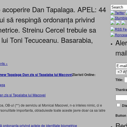
ub acoperire Dan Tapalaga. APEL: 44
i să respingă ordonanța privind
metrice. Streinu Cercel trebuie sa
i lui Toni Tecuceanu. Basarabia,
Aler
mai
ts »
Ziaristi Online:
Title:
laga
Thanks
a, OB-ul (**) de serviciu al Monicai Macovei, n-a inteles nimic, ci e
Dis
sonulitate importanta, obladuieste toate aceste javre doar ca sa latre
Button 
Red
 ordonanța privind actele de identitate biometrice