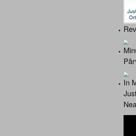
Rev
Minu
Pâr
In 
Jus
Nea