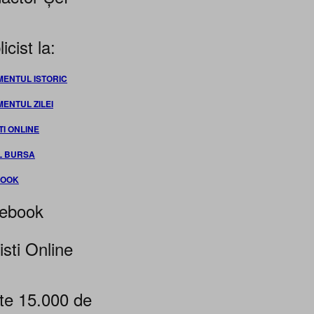
icist la:
MENTUL ISTORIC
MENTUL ZILEI
TI ONLINE
L BURSA
BOOK
ebook
isti Online
te 15.000 de