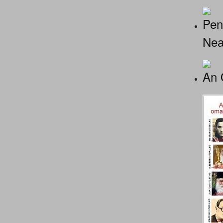
Pen
Nea
An 