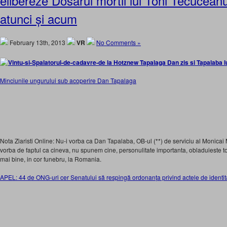
elibereze Dosarul mortii lui Toni Tecucean
atunci și acum
February 13th, 2013
VR
No Comments »
Minciunile ungurului sub acoperire Dan Tapalaga
Nota Ziaristi Online: Nu-i vorba ca Dan Tapalaba, OB-ul (**) de serviciu al Monicai M
vorba de faptul ca cineva, nu spunem cine, personulitate importanta, obladuieste to
mai bine, in cor funebru, la Romania.
APEL: 44 de ONG-uri cer Senatului să respingă ordonanța privind actele de identit