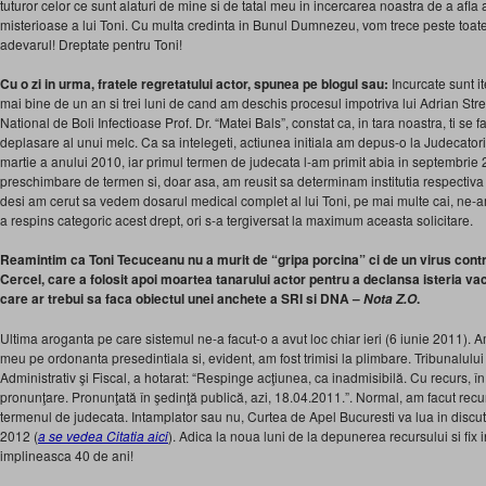
tuturor celor ce sunt alaturi de mine si de tatal meu in incercarea noastra de a afla a
misterioase a lui Toni. Cu multa credinta in Bunul Dumnezeu, vom trece peste toate
adevarul! Dreptate pentru Toni!
Cu o zi in urma, fratele regretatului actor, spunea pe blogul sau:
Incurcate sunt i
mai bine de un an si trei luni de cand am deschis procesul impotriva lui Adrian Strei
National de Boli Infectioase Prof. Dr. “Matei Bals”, constat ca, in tara noastra, ti se f
deplasare al unui melc. Ca sa intelegeti, actiunea initiala am depus-o la Judecatoria
martie a anului 2010, iar primul termen de judecata l-am primit abia in septembrie 
preschimbare de termen si, doar asa, am reusit sa determinam institutia respectiva 
desi am cerut sa vedem dosarul medical complet al lui Toni, pe mai multe cai, ne-am 
a respins categoric acest drept, ori s-a tergiversat la maximum aceasta solicitare.
Reamintim ca Toni Tecuceanu nu a murit de “gripa porcina” ci de un virus contrac
Cercel, care a folosit apoi moartea tanarului actor pentru a declansa isteria vac
care ar trebui sa faca obiectul unei anchete a SRI si DNA –
.
Nota Z.O
Ultima aroganta pe care sistemul ne-a facut-o a avut loc chiar ieri (6 iunie 2011). A
meu pe ordonanta presedintiala si, evident, am fost trimisi la plimbare. Tribunalulu
Administrativ şi Fiscal, a hotarat: “Respinge acţiunea, ca inadmisibilă. Cu recurs, în
pronunţare. Pronunţată în şedinţă publică, azi, 18.04.2011.”. Normal, am facut recurs
termenul de judecata. Intamplator sau nu, Curtea de Apel Bucuresti va lua in discu
2012 (
a se vedea Citatia aici
). Adica la noua luni de la depunerea recursului si fix in
implineasca 40 de ani!