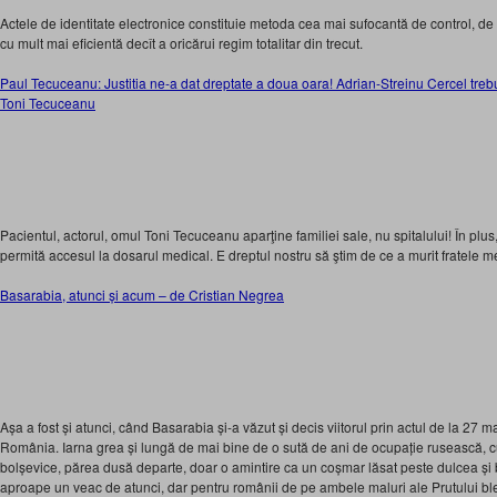
Actele de identitate electronice constituie metoda cea mai sufocantă de control, de u
cu mult mai eficientă decît a oricărui regim totalitar din trecut.
Paul Tecuceanu: Justitia ne-a dat dreptate a doua oara! Adrian-Streinu Cercel trebu
Toni Tecuceanu
Pacientul, actorul, omul Toni Tecuceanu aparţine familiei sale, nu spitalului! În plus,
permită accesul la dosarul medical. E dreptul nostru să ştim de ce a murit fratele m
Basarabia, atunci și acum – de Cristian Negrea
Așa a fost și atunci, când Basarabia și-a văzut și decis viitorul prin actul de la 27
România. Iarna grea și lungă de mai bine de o sută de ani de ocupație rusească, cu
bolșevice, părea dusă departe, doar o amintire ca un coșmar lăsat peste dulcea și 
aproape un veac de atunci, dar pentru românii de pe ambele maluri ale Prutului ble