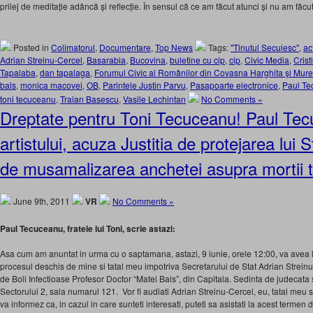
prilej de meditație adâncă și reflecție. În sensul că ce am făcut atunci și nu am fă
Posted in
Colimatorul
,
Documentare
,
Top News
Tags:
"Tinutul Secuiesc"
,
ac
Adrian Streinu-Cercel
,
Basarabia
,
Bucovina
,
buletine cu cip
,
cip
,
Civic Media
,
Cris
Tapalaba
,
dan tapalaga
,
Forumul Civic al Românilor din Covasna Harghita şi Mur
bals
,
monica macovei
,
OB
,
Parintele Justin Parvu
,
Pasapoarte electronice
,
Paul Te
toni tecuceanu
,
Traian Basescu
,
Vasile Lechintan
No Comments »
Dreptate pentru Toni Tecuceanu! Paul Tecu
artistului, acuza Justitia de protejarea lui 
de musamalizarea anchetei asupra mortii t
June 9th, 2011
VR
No Comments »
Paul Tecuceanu, fratele lui Toni, scrie astazi:
Asa cum am anuntat in urma cu o saptamana, astazi, 9 iunie, orele 12:00, va avea 
procesul deschis de mine si tatal meu impotriva Secretarului de Stat Adrian Streinu-
de Boli Infectioase Profesor Doctor “Matei Bals”, din Capitala. Sedinta de judecata 
Sectorului 2, sala numarul 121. Vor fi audiati Adrian Streinu-Cercel, eu, tatal meu s
va informez ca, in cazul in care sunteti interesati, puteti sa asistati la acest terme