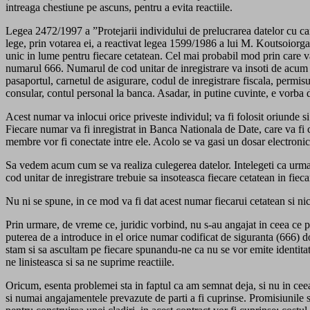
intreaga chestiune pe ascuns, pentru a evita reactiile.
Legea 2472/1997 a ”Protejarii individului de prelucrarea datelor cu car
lege, prin votarea ei, a reactivat legea 1599/1986 a lui M. Koutsoiorgas
unic in lume pentru fiecare cetatean. Cel mai probabil mod prin care va
numarul 666. Numarul de cod unitar de inregistrare va insoti de acum inai
pasaportul, carnetul de asigurare, codul de inregistrare fiscala, permis
consular, contul personal la banca. Asadar, in putine cuvinte, e vorba de
Acest numar va inlocui orice priveste individul; va fi folosit oriunde s
Fiecare numar va fi inregistrat in Banca Nationala de Date, care va fi c
membre vor fi conectate intre ele. Acolo se va gasi un dosar electronic 
Sa vedem acum cum se va realiza culegerea datelor. Intelegeti ca urmar
cod unitar de inregistrare trebuie sa insoteasca fiecare cetatean in fieca
Nu ni se spune, in ce mod va fi dat acest numar fiecarui cetatean si nic
Prin urmare, de vreme ce, juridic vorbind, nu s-au angajat in ceea ce pr
puterea de a introduce in el orice numar codificat de siguranta (666) d
stam si sa ascultam pe fiecare spunandu-ne ca nu se vor emite identitat
ne linisteasca si sa ne suprime reactiile.
Oricum, esenta problemei sta in faptul ca am semnat deja, si nu in ceea
si numai angajamentele prevazute de parti a fi cuprinse. Promisiunile si