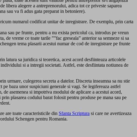
de plata; toate acestea sunt valabile pentru antreprenor si-l angajeaza
 de libera alegere a antreprenorului, adica tot ce priveste saparea
na sau va fi adus gata preparat in betoniere).
ricum numarul codificat unitar de inregistrare. De exemplu, prin carta
ana sau pe frunte, pentru a nu exista pericolul ca, introdus pe vreun
diata, de vreme ce toate tarile ””fac greseala” anterior sa semneze si sa
chengen tema plasarii acestui numar de cod de inregistrare pe frunte
in latura sa juridica si teoretica, acest acord desfiinteaza articolele
dividului si a intregii societati. Astfel, este desfiintata notiunea de
prin urmare, culegerea secreta a datelor. Discreta inseamna sa nu stie
ct pe baza unor suspiciuni generale si vagi. Se legifereaza astfel
nam, de asemenea si impotriva modului de aplicare a acestui acord,
 si prin plasarea codului barat folosit pentru produse pe mana sau pe
edent.
e are toate caracteristicile din
Sfanta Scriptura
si care ne avertizeaza
 a acordului Schengen pentru Romania.