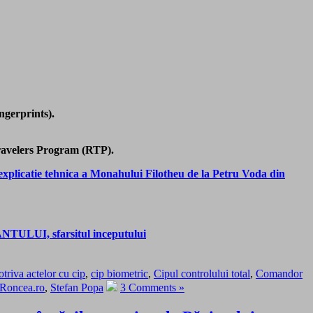
ngerprints).
Travelers Program (RTP).
o explicatie tehnica a Monahului Filotheu de la Petru Voda din
TULUI, sfarsitul inceputului
riva actelor cu cip
,
cip biometric
,
Cipul controlului total
,
Comandor
Roncea.ro
,
Stefan Popa
3 Comments »