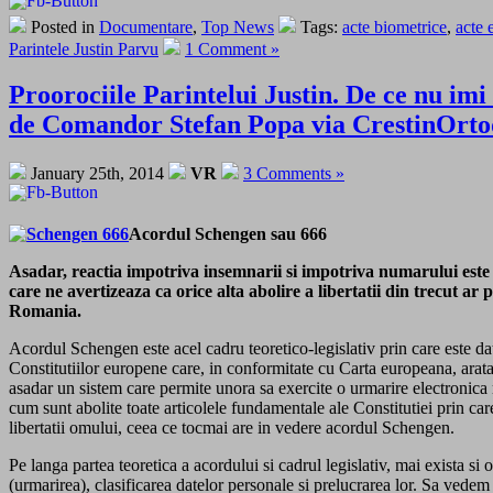
Posted in
Documentare
,
Top News
Tags:
acte biometrice
,
acte 
Parintele Justin Parvu
1 Comment »
Proorociile Parintelui Justin. De ce nu imi
de Comandor Stefan Popa via CrestinOrto
January 25th, 2014
VR
3 Comments »
Acordul Schengen sau 666
Asadar, reactia impotriva insemnarii si impotriva numarului este in
care ne avertizeaza ca orice alta abolire a libertatii din trecut 
Romania.
Acordul Schengen este acel cadru teoretico-legislativ prin care este dat
Constitutiilor europene care, in conformitate cu Carta europeana, aratau 
asadar un sistem care permite unora sa exercite o urmarire electronica mo
cum sunt abolite toate articolele fundamentale ale Constitutiei prin care
libertatii omului, ceea ce tocmai are in vedere acordul Schengen.
Pe langa partea teoretica a acordului si cadrul legislativ, mai exista si
(urmarirea), clasificarea datelor personale si prelucrarea lor. Sa vedem