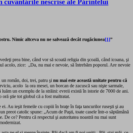
 cuvântările nescrise ale Părintelui
stru. Nimic altceva nu ne salvează decât rugăciunea
[1]
”
edeţi prea bine, când vor să scoată religia din şcoală, când icoana, şi
postul acolo, zice: „Da, nu mai e nevoie, să întrebăm poporul. Are nevoie
 un român, doi, trei, patru şi
nu mai este această unitate pentru că
erviciu, acolo la ora mesei, un borcan de zacuscă sau nişte sarmale,
ă luăm un exemplu de la străini: evreii există în istorie de 7000 de ani.
oră ştie tot globul că a fost maltratat.
. Au ieşit femeile cu copiii în braţe în faţa tancurilor ruseşti şi au
acă un preot catolic spune: „Acum de Paşti, toate casele într-o săptămână
de. De ce? Pentru că respectul şi autoritatea noastră nu mai sunt
 modernizat.
ta pe el şi merge înainte. Păi dacă am fi noi uniţi: „Păi, stai măi, ce