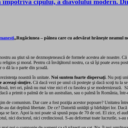
împotriva cipului, a diavolului modern. Din
„Rugăciunea – pâinea care cu adevărat hrăneşte neamul no
ostru au ştiut să ne dezmoştenească de formele acestea ale noastre. Că v
tru religios şi moral. Pentru că învăţătorul nostru, ca să îşi poate avea 
 o dă la o parte din şcoală.
ezistenţa noastră în unitate.
Noi suntem foarte dispersaţi
. Nu poţi uni
e aceeaşi simţire.
Că dacă vezi pe unul că posteşte şi dacă scoţi tu la s
de două, trei ori, până nu mai vine nici el cu fasolea şi se modernizează. S
, dacă a primit o palmă de la un australian, sau o palmă în România, într-o 
im de comunism. Dar care a fost poziţia acestor popoare? Unitatea între ei
 le-au dat deplină libertate. De ce? Datorită unităţii şi bărbăţiei lor. D
ă aşa se face. Apoi la noi poate să spună popa de 70 de ori. El zice, el au
eotul, nici doctorul, nici credinciosul. S-au deformat toate lucrurile, s-au
ai pui o companie de oameni ca să păzeşti un sat. Nu, îi pui armătura as