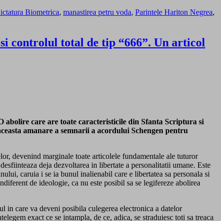
ictatura Biometrica
,
manastirea petru voda
,
Parintele Hariton Negrea
,
i controlul total de tip “666”. Un articol
 abolire care are toate caracteristicile din Sfanta Scriptura si
are aceasta amanare a semnarii a acordului Schengen pentru
elor, devenind marginale toate articolele fundamentale ale tuturor
 desfiinteaza deja dezvoltarea in libertate a personalitatii umane. Este
lui, caruia i se ia bunul inalienabil care e libertatea sa personala si
indiferent de ideologie, ca nu este posibil sa se legifereze abolirea
dul in care va deveni posibila culegerea electronica a datelor
telegem exact ce se intampla, de ce, adica, se straduiesc toti sa treaca