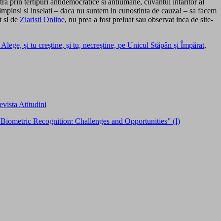
a prin tertipuri antidemocratice si antiumane, cuvantul intaritor al
 impinsi si inselati – daca nu suntem in cunostinta de cauza! – sa facem
t si de
Ziaristi Online
, nu prea a fost preluat sau observat inca de site-
Alege, şi tu creştine, şi tu, necreştine, pe Unicul Stăpân şi Împărat,
vista Atitudini
Biometric Recognition: Challenges and Opportunities” (I)