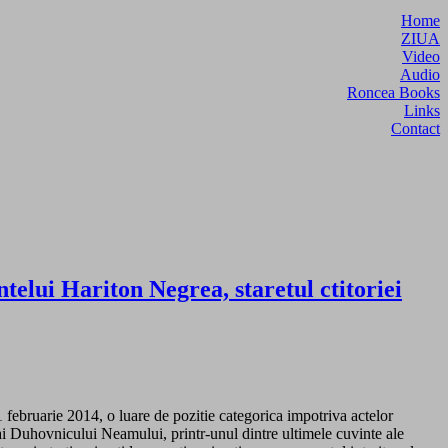
Home
ZIUA
Video
Audio
Roncea Books
Links
Contact
elui Hariton Negrea, staretul ctitoriei
1 februarie 2014, o luare de pozitie categorica impotriva actelor
i ai Duhovnicului Neamului, printr-unul dintre ultimele cuvinte ale