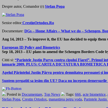
Despre autor, Comandor (r)
Stefan Popa
Senior editor
CrestinOrtodox.Ro
Documentare:
DGs – Home Affairs – What we do – Schengen, Bor
Aug 14, 2013 – To improve it, the EU has decided to equip them w
European ID Policy and Biometrics
Sep 18, 2013 – EU plans to amend the Schengen Borders Code by 
Cititi si:
“Parintele Justin Parvu contra cipului Fiarei”. Primul int
ianuarie 2009. PLUS: CARTEA DICTATURA BIOMETRICA
Apelul Părintelui Justin Pârvu pentru demnitatea persoanei şi îm
Suntem pregatiti sa iesim din UE? Daca nu incepem demersur
Posted in
Documentare
,
Top News
Tags:
666
,
acte biometrice
,
Stefan Popa
,
Crestin Ortodox
,
manastirea petru voda
,
Parintele Justin