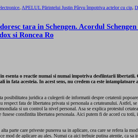
electronice
,
APELUL Părintelui Justin Pârvu împotriva actelor cu cip
,
D
 doresc tara in Schengen. Acordul Schengen s
dox si Roncea Ro
 esenta o reactie numai si numai impotriva desfiintarii libertatii. O
ar pali in fata acesteia. In acest sens, nu credem ca este intamplato
a posibilitatea juridica a culegerii de informatii despre cetatenii popoar
respect fata de libertatea privata si personala a cetateanului. Astfel, se
ndiala si un control la nivel personal. Asa se explica protestul cetateanu
 fusese consfintita libertatea personala. Aici putem fi de acord cu totii, 
 o alta parte care priveste punerea sa in aplicare, cea care se refera la mo
 ce mod de aplicare au ales. Numai ca aici trebuie putina atentie, ca sa in