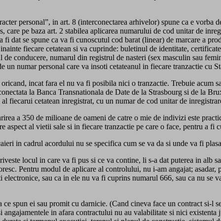
acter personal”, in art. 8 (interconectarea arhivelor) spune ca e vorba d
, care pe baza art. 2 stabilea aplicarea numarului de cod unitar de inreg
 fi dat se spune ca va fi cunoscutul cod barat (linear) de marcare a pro
nte fiecare cetatean si va cuprinde: buletinul de identitate, certificatele
ul de conducere, numarul din registrul de nasteri (sex masculin sau femini
 un numar personal care va insoti cetateanul in fiecare tranzactie cu Statu
i oricand, incat fara el nu va fi posibila nici o tranzactie. Trebuie acum
onectata la Banca Transnationala de Date de la Strasbourg si de la Bruxel
al fiecarui cetatean inregistrat, cu un numar de cod unitar de inregistrar
irea a 350 de milioane de oameni de catre o mie de indivizi este practic
re aspect al vietii sale si in fiecare tranzactie pe care o face, pentru a fi
aieri in cadrul acordului nu se specifica cum se va da si unde va fi plasa
iveste locul in care va fi pus si ce va contine, li s-a dat puterea in alb 
oresc. Pentru modul de aplicare al controlului, nu i-am angajat; asadar, 
i electronice, sau ca in ele nu va fi cuprins numarul 666, sau ca nu se v
 ce spun ei sau promit cu darnicie. (Cand cineva face un contract si-l se
 angajamentele in afara contractului nu au valabilitate si nici existenta