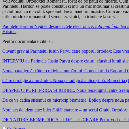
Voievodului Ortodoxiei Romanesti, rostit de pe patul de moarte. Cum pre
Parintelui Hariton se poate constitui si intr-un mic indrumar al cresti
pactul final cu diavolul, spre anihilarea mantuirii noastre. Cum am vaz
urile ortodoxe romanesti il semnalez si aici, cu trimitere la sursa:
Părintele Hariton Negrea despre actele electronice:
Iată pun înaintea 
Hristos.
Pentru documentare cititi si:
Cuvant grav al Parintelui Iustin Parvu catre poporul ortodox: Este vr
INTERVIU cu Parintele Justin Parvu despre cipuri, sfarsitul lumii si 
Noua paradigmă: către o religie a numărului. Comentarii la Raportul
Către o religie a numărului. Noua paradigmă anticreştină. Biometria (I
DESPRE CIPURI, FRICA SI IUBIRE. Noua paradigma: către o religie
De ce va cadea sistemul cu microcip biometric. Epilog despre noua par
Noul act de identitate: bilet fără întoarcere – un serial Graiul Ortodox
DICTATURA BIOMETRICA – PDF – LUCRARE Petru Voda – Civic Med