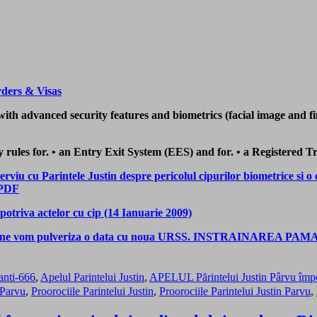
ders & Visas
ith advanced security features and biometrics (facial image and fi
rules for. • an Entry Exit System (EES) and for. • a Registered 
erviu cu Parintele Justin despre pericolul cipurilor biometrice si 
 PDF
potriva actelor cu cip (14 Ianuarie 2009)
ile ne vom pulveriza o data cu noua URSS. INSTRAINAREA PAMAN
anti-666
,
Apelul Parintelui Justin
,
APELUL Părintelui Justin Pârvu împot
 Parvu
,
Proorociile Parintelui Justin
,
Proorociile Parintelui Justin Parvu
,