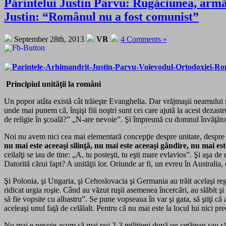
Părintelui Justin Pârvu: Rugăciunea, armă 
Justin: “Românul nu a fost comunist”
September 28th, 2013
VR
4 Comments »
Principiul unităţii la români
Un popor atâta există cât trăieşte Evanghelia. Dar vrăjmaşii neamului n
unde mai punem că, înşişi fiii noştri sunt cei care ajută la acest dezas
de religie în şcoală?” „N-are nevoie”. Şi împreună cu domnul învăţător
Noi nu avem nici cea mai elementară concepţie despre unitate, despre r
nu mai este aceeaşi silinţă, nu mai este aceeaşi gândire, nu mai est
ceilalţi se iau de tine: „A, tu posteşti, tu eşti mare evlavios”. Şi aşa 
Datorită cărui fapt? A unităţii lor. Oriunde ar fi, un evreu în Australia
Şi Polonia, şi Ungaria, şi Cehoslovacia şi Germania au trăit acelaşi reg
ridicat urgia roşie. Când au văzut ruşii asemenea încercări, au slăbit şi
să fie vopsite cu albastru”. Se pune vopseaua în var şi gata, să ştiţi c
aceleaşi unul faţă de celălalt. Pentru că nu mai este la locul lui nici pr
Nu mai e nevoie acum să mai pui 2-3 miliţieni după un cetăţean sau să m