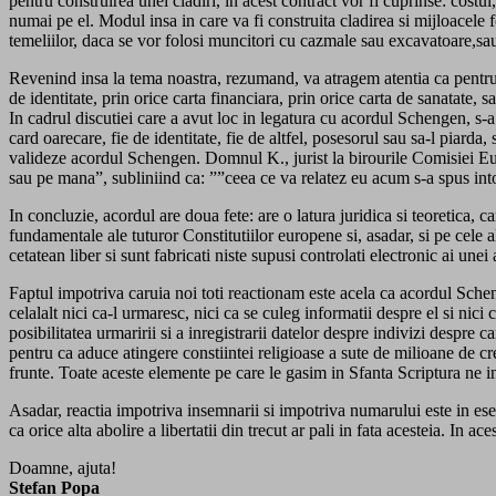
pentru construirea unei cladiri, in acest contract vor fi cuprinse: costul
numai pe el. Modul insa in care va fi construita cladirea si mijloacele f
temeliilor, daca se vor folosi muncitori cu cazmale sau excavatoare,sau
Revenind insa la tema noastra, rezumand, va atragem atentia ca pentru 
de identitate, prin orice carta financiara, prin orice carta de sanatate,
In cadrul discutiei care a avut loc in legatura cu acordul Schengen, s-
card oarecare, fie de identitate, fie de altfel, posesorul sau sa-l piarda,
valideze acordul Schengen. Domnul K., jurist la birourile Comisiei Eu
sau pe mana”, subliniind ca: ””ceea ce va relatez eu acum s-a spus in
In concluzie, acordul are doua fete: are o latura juridica si teoretica, ca
fundamentale ale tuturor Constitutiilor europene si, asadar, si pe cele al
cetatean liber si sunt fabricati niste supusi controlati electronic ai unei 
Faptul impotriva caruia noi toti reactionam este acela ca acordul Scheng
celalalt nici ca-l urmaresc, nici ca se culeg informatii despre el si nic
posibilitatea urmaririi si a inregistrarii datelor despre indivizi despr
pentru ca aduce atingere constiintei religioase a sute de milioane de cr
frunte. Toate aceste elemente pe care le gasim in Sfanta Scriptura ne 
Asadar, reactia impotriva insemnarii si impotriva numarului este in esent
ca orice alta abolire a libertatii din trecut ar pali in fata acesteia. 
Doamne, ajuta!
Stefan Popa