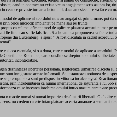
, durata si termenul executiei, terenul si planul de constructie, sistemul 
olosite, cand in contract nu exista vreun angajament scris asupra lor, tin
 in ceea ce priveste turnarea betonului, daca amestecul se va face cu ma
modul de aplicare al acordului nu s-au angajat si, prin urmare, pot da o
 sau prin orice microcip implantat pe mana sau pe frunte.
a propus ca cel mai eficient mod de aplicare plasarea acestui numar pe m
 sa-i fie furat sau sa fie falsificat. S-a hotarat ca propunerea sa fie restu
ropene din Luxemburg, a spus: ””A fost discutata in cadrul acordului S
tocmai”.
re e si cea esentiala, si o a doua, care e modul de aplicare a acordului. Pr
e Constitutiei Romaniei, care consfintesc drepturile omului si libertatea in
autoritati incontrolabile.
en desfiinteaza libertatea personala, legifereaza urmarirea discreta si, 
i cum sunt inregistrate aceste informatii. Se instaureaza notiunea de suspe
e care se presupune ca sunt predispusi in viitor sa incalce legea! Reactio
estini, prin intrebuintarea ca numar international de siguranta a lui 666
informeaza ca se incearca inrobirea omului intr-o masura care n-are prec
a o reactie numai si numai impotriva desfiintarii libertatii. O abolire car
In acest sens, nu credem ca este intamplatoare aceasta amanare a semnarii