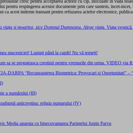
siunile cresc pentru acceptarea actelor cu cip, inoculate in viata noastr
nului pentru respingerea acestor documente prin care suntem, incet-incet,
ut ca acest indemn transant pentru refuzarea actelor electronice, publica
ta viaţa şi moartea, zice Domnul Dumnezeu. Alege viaţa.
Viaţa veşnică. 
emea muceniciei! Luptaţi până la capăt! Nu vă temeţi!
cum sa se pregateasca crestinii pentru vremurile din urma. VIDEO via Re
 CIA-DARPA “Recunoasterea Biometrica: Provocari si Oportunitati” – “
I)
 a numărului (III)
adigmă anticreştina: religia numarului (IV)
ia aparuta cu binecuvantarea Parintelui Justin Parvu