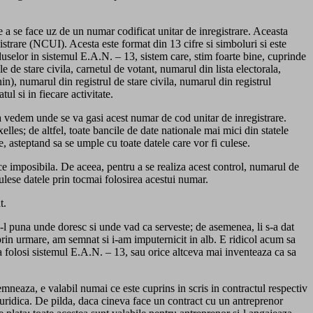
e a se face uz de un numar codificat unitar de inregistrare. Aceasta
istrare (NCUI). Acesta este format din 13 cifre si simboluri si este
duselor in sistemul E.A.N. – 13, sistem care, stim foarte bine, cuprinde
 de stare civila, carnetul de votant, numarul din lista electorala,
n), numarul din registrul de stare civila, numarul din registrul
l si in fiecare activitate.
 sa vedem unde se va gasi acest numar de cod unitar de inregistrare.
les; de altfel, toate bancile de date nationale mai mici din statele
e, asteptand sa se umple cu toate datele care vor fi culese.
e imposibila. De aceea, pentru a se realiza acest control, numarul de
 culese datele prin tocmai folosirea acestui numar.
t.
sa-l puna unde doresc si unde vad ca serveste; de asemenea, li s-a dat
prin urmare, am semnat si i-am imputernicit in alb. E ridicol acum sa
a folosi sistemul E.A.N. – 13, sau orice altceva mai inventeaza ca sa
mneaza, e valabil numai ce este cuprins in scris in contractul respectiv
 juridica. De pilda, daca cineva face un contract cu un antreprenor