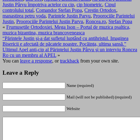
Justin Pârvu împotriva actelor cu cip
,
cip biometric
,
Cipul
controlului total
,
Comandor Stefan Popa
,
Crestin Ortodox
,
manastirea petru voda
,
Parintele Justin Parvu
,
Proorociile Parintelui
Justin
,
Proorociile Parintelui Justin Parvu
,
Roncea.ro
,
Stefan Popa
«
Frumusetile Ortodoxiei. Mega Ison – Portal de muzica psaltica,
muzica bizantina, muzica brancoveneasca
“Părintele Justin şi-a dat sufletul luptând cu antihristul. Imaginea
Bisericii e afectată de păcatele noastre. Pocăinţa, ultima şansă.”
Ultimul Apel anti-cip al Părintelui Justin Pârvu şi un interviu Roncea
Ro cu un membru al APEL
»
You can
leave a response
, or
trackback
from your own site.
Leave a Reply
Name (required)
Mail (will not be published) (required)
Website