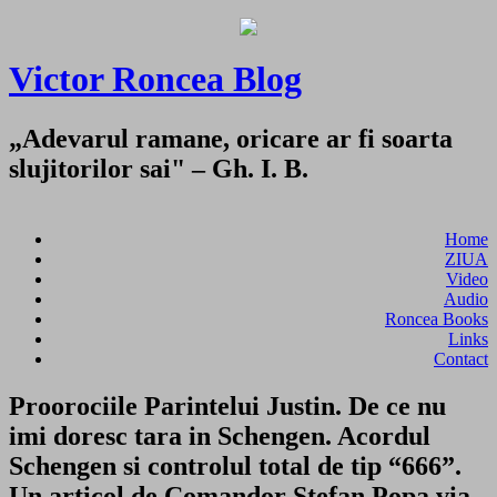
Victor Roncea Blog
„Adevarul ramane, oricare ar fi soarta
slujitorilor sai" – Gh. I. B.
Home
ZIUA
Video
Audio
Roncea Books
Links
Contact
Proorociile Parintelui Justin. De ce nu
imi doresc tara in Schengen. Acordul
Schengen si controlul total de tip “666”.
Un articol de Comandor Stefan Popa via