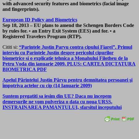
with advanced security features and biometrics (facial image
and fingerprints).
European ID Policy and Biometrics
Sep 18, 2013 – EU plans to amend the Schengen Borders Code
by rules for. • an Entry Exit System (EES) and for. • a
Registered Travelers Program (RTP).
Cititi si:
“Parintele Justin Parvu contra cipului Fiarei”. Primul
interviu cu Parintele Justin despre pericolul cipurilor
biometrice si o explicatie tehnica a Monahului Filotheu de la
Petru Voda din ianuarie 2009. PLUS: CARTEA DICTATURA
BIOMETRICA PDF
Apelul Părintelui Justin Pârvu pentru demnitatea persoanei şi
împotriva actelor cu cip (14 Ianuarie 2009)
Suntem pregatiti sa iesim din UE? Daca nu incepem
demersurile ne vom pulveriza o data cu noua URSS.
INSTRAINAREA PAMANTULUI, sfarsitul inceputului