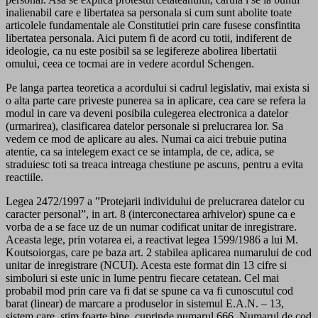
inalienabil care e libertatea sa personala si cum sunt abolite toate
articolele fundamentale ale Constitutiei prin care fusese consfintita
libertatea personala. Aici putem fi de acord cu totii, indiferent de
ideologie, ca nu este posibil sa se legifereze abolirea libertatii
omului, ceea ce tocmai are in vedere acordul Schengen.
Pe langa partea teoretica a acordului si cadrul legislativ, mai exista si
o alta parte care priveste punerea sa in aplicare, cea care se refera la
modul in care va deveni posibila culegerea electronica a datelor
(urmarirea), clasificarea datelor personale si prelucrarea lor. Sa
vedem ce mod de aplicare au ales. Numai ca aici trebuie putina
atentie, ca sa intelegem exact ce se intampla, de ce, adica, se
straduiesc toti sa treaca intreaga chestiune pe ascuns, pentru a evita
reactiile.
Legea 2472/1997 a ”Protejarii individului de prelucrarea datelor cu
caracter personal”, in art. 8 (interconectarea arhivelor) spune ca e
vorba de a se face uz de un numar codificat unitar de inregistrare.
Aceasta lege, prin votarea ei, a reactivat legea 1599/1986 a lui M.
Koutsoiorgas, care pe baza art. 2 stabilea aplicarea numarului de cod
unitar de inregistrare (NCUI). Acesta este format din 13 cifre si
simboluri si este unic in lume pentru fiecare cetatean. Cel mai
probabil mod prin care va fi dat se spune ca va fi cunoscutul cod
barat (linear) de marcare a produselor in sistemul E.A.N. – 13,
sistem care, stim foarte bine, cuprinde numarul 666. Numarul de cod