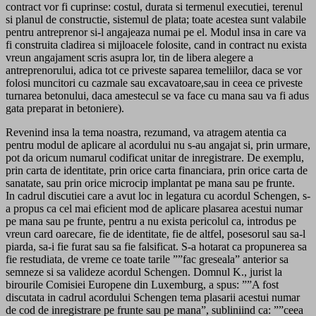
contract vor fi cuprinse: costul, durata si termenul executiei, terenul
si planul de constructie, sistemul de plata; toate acestea sunt valabile
pentru antreprenor si-l angajeaza numai pe el. Modul insa in care va
fi construita cladirea si mijloacele folosite, cand in contract nu exista
vreun angajament scris asupra lor, tin de libera alegere a
antreprenorului, adica tot ce priveste saparea temeliilor, daca se vor
folosi muncitori cu cazmale sau excavatoare,sau in ceea ce priveste
turnarea betonului, daca amestecul se va face cu mana sau va fi adus
gata preparat in betoniere).
Revenind insa la tema noastra, rezumand, va atragem atentia ca
pentru modul de aplicare al acordului nu s-au angajat si, prin urmare,
pot da oricum numarul codificat unitar de inregistrare. De exemplu,
prin carta de identitate, prin orice carta financiara, prin orice carta de
sanatate, sau prin orice microcip implantat pe mana sau pe frunte.
In cadrul discutiei care a avut loc in legatura cu acordul Schengen, s-
a propus ca cel mai eficient mod de aplicare plasarea acestui numar
pe mana sau pe frunte, pentru a nu exista pericolul ca, introdus pe
vreun card oarecare, fie de identitate, fie de altfel, posesorul sau sa-l
piarda, sa-i fie furat sau sa fie falsificat. S-a hotarat ca propunerea sa
fie restudiata, de vreme ce toate tarile ””fac greseala” anterior sa
semneze si sa valideze acordul Schengen. Domnul K., jurist la
birourile Comisiei Europene din Luxemburg, a spus: ””A fost
discutata in cadrul acordului Schengen tema plasarii acestui numar
de cod de inregistrare pe frunte sau pe mana”, subliniind ca: ””ceea