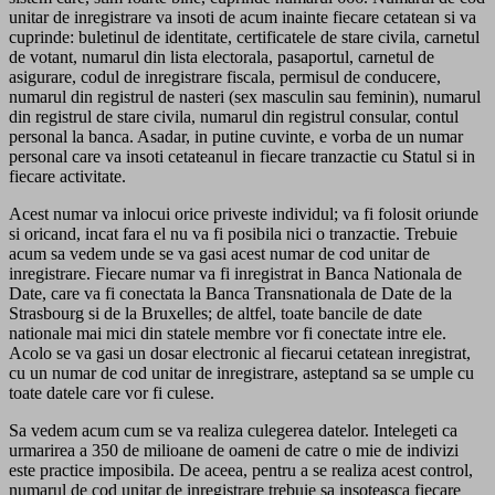
unitar de inregistrare va insoti de acum inainte fiecare cetatean si va
cuprinde: buletinul de identitate, certificatele de stare civila, carnetul
de votant, numarul din lista electorala, pasaportul, carnetul de
asigurare, codul de inregistrare fiscala, permisul de conducere,
numarul din registrul de nasteri (sex masculin sau feminin), numarul
din registrul de stare civila, numarul din registrul consular, contul
personal la banca. Asadar, in putine cuvinte, e vorba de un numar
personal care va insoti cetateanul in fiecare tranzactie cu Statul si in
fiecare activitate.
Acest numar va inlocui orice priveste individul; va fi folosit oriunde
si oricand, incat fara el nu va fi posibila nici o tranzactie. Trebuie
acum sa vedem unde se va gasi acest numar de cod unitar de
inregistrare. Fiecare numar va fi inregistrat in Banca Nationala de
Date, care va fi conectata la Banca Transnationala de Date de la
Strasbourg si de la Bruxelles; de altfel, toate bancile de date
nationale mai mici din statele membre vor fi conectate intre ele.
Acolo se va gasi un dosar electronic al fiecarui cetatean inregistrat,
cu un numar de cod unitar de inregistrare, asteptand sa se umple cu
toate datele care vor fi culese.
Sa vedem acum cum se va realiza culegerea datelor. Intelegeti ca
urmarirea a 350 de milioane de oameni de catre o mie de indivizi
este practice imposibila. De aceea, pentru a se realiza acest control,
numarul de cod unitar de inregistrare trebuie sa insoteasca fiecare