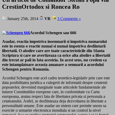
CrestinOrtodox si Roncea Ro
January 25th, 2014
VR
3 Comments »
Acordul Schengen sau 666
Asadar, reactia impotriva insemnarii si impotriva numarului
este in esenta o reactie numai si numai impotriva desfiintarii
libertatii. O abolire care are toate caracteristicile din Sfanta
Scriptura si care ne avertizeaza ca orice alta abolire a libertatii
din trecut ar pali in fata acesteia. In acest sens, nu credem ca
este intamplatoare aceasta amanare a semnarii a acordului
Schengen pentru Romania.
Acordul Schengen este acel cadru teoretico-legislativ prin care este
data posibilitatea juridica a culegerii de informatii despre cetatenii
popoarelor, devenind marginale toate articolele fundamentale ale
tuturor Constitutiilor europene care, in conformitate cu Carta
europeana, aratau respect fata de libertatea privata si personala a
cetateanului. Astfel, se desfiinteaza deja dezvoltarea in libertate a
personalitatii umane. Este asadar un sistem care permite unora sa
exercite o urmarire electronica mondiala si un control la nivel
personal. Asa se explica protestul cetateanului, caruia i se ia bunul