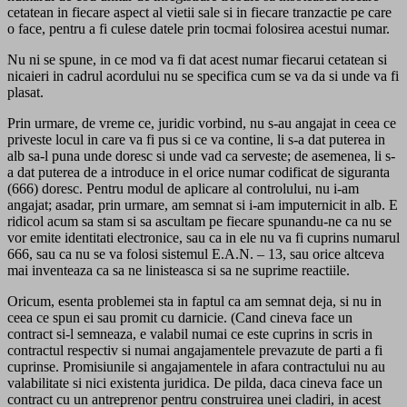
cetatean in fiecare aspect al vietii sale si in fiecare tranzactie pe care
o face, pentru a fi culese datele prin tocmai folosirea acestui numar.
Nu ni se spune, in ce mod va fi dat acest numar fiecarui cetatean si
nicaieri in cadrul acordului nu se specifica cum se va da si unde va fi
plasat.
Prin urmare, de vreme ce, juridic vorbind, nu s-au angajat in ceea ce
priveste locul in care va fi pus si ce va contine, li s-a dat puterea in
alb sa-l puna unde doresc si unde vad ca serveste; de asemenea, li s-
a dat puterea de a introduce in el orice numar codificat de siguranta
(666) doresc. Pentru modul de aplicare al controlului, nu i-am
angajat; asadar, prin urmare, am semnat si i-am imputernicit in alb. E
ridicol acum sa stam si sa ascultam pe fiecare spunandu-ne ca nu se
vor emite identitati electronice, sau ca in ele nu va fi cuprins numarul
666, sau ca nu se va folosi sistemul E.A.N. – 13, sau orice altceva
mai inventeaza ca sa ne linisteasca si sa ne suprime reactiile.
Oricum, esenta problemei sta in faptul ca am semnat deja, si nu in
ceea ce spun ei sau promit cu darnicie. (Cand cineva face un
contract si-l semneaza, e valabil numai ce este cuprins in scris in
contractul respectiv si numai angajamentele prevazute de parti a fi
cuprinse. Promisiunile si angajamentele in afara contractului nu au
valabilitate si nici existenta juridica. De pilda, daca cineva face un
contract cu un antreprenor pentru construirea unei cladiri, in acest