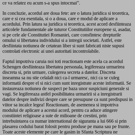
ce va relatez eu acum s-a spus intocmai”.
In concluzie, acordul are doua fete: are o latura juridica si teoretica,
care e si cea esentiala, si o a doua, care e modul de aplicare a
acordului. Prin latura sa juridica si teoretica, acest acord desfiinteaza
articolele fundamentale ale tuturor Constitutiilor europene si, asadar,
si pe cele ale Constitutiei Romaniei, care consfintesc drepturile
omului si libertatea individului si a intregii societati. Astfel, este
desfiintata notiunea de cetatean liber si sunt fabricati niste supusi
controlati electronic ai unei autoritati incontrolabile.
Faptul impotriva caruia noi toti reactionam este acela ca acordul
Schengen desfiinteaza libertatea personala, legifereaza urmarirea
discreta si, prin urmare, culegerea secreta a datelor. Discreta
inseamna sa nu stie celalalt nici ca-l urmaresc, nici ca se culeg
informatii despre el si nici cum sunt inregistrate aceste informatii. Se
instaureaza notiunea de suspect pe baza unor suspiciuni generale si
vagi. Se legifereaza astfel posibilitatea urmaririi si a inregistrarii
datelor despre indivizi despre care se presupune ca sunt predispusi in
viitor sa incalce legea! Reactionam, de asemenea si impotriva
modului de aplicare a acestui acord, pentru ca aduce atingere
constiintei religioase a sute de milioane de crestini, prin
intrebuintarea ca numar international de siguranta a lui 666 si prin
plasarea codului barat folosit pentru produse pe mana sau pe frunte.
Toate aceste elemente pe care le gasim in Sfanta Scriptura ne