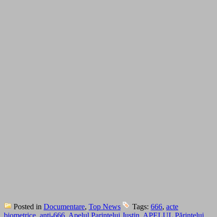
Posted in
Documentare
,
Top News
Tags:
666
,
acte
biometrice
,
anti-666
,
Apelul Parintelui Justin
,
APELUL Părintelui