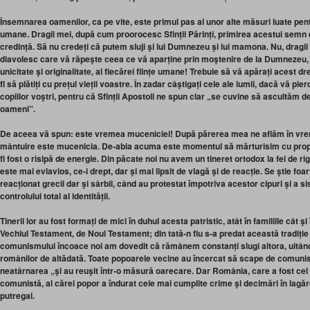
Însemnarea oamenilor, ca pe vite, este primul pas al unor alte măsuri luate pentr
umane. Dragii mei, după cum proorocesc Sfinții Părinți, primirea acestui semn
credință. Să nu credeți că putem sluji şi lui Dumnezeu şi lui mamona. Nu, dragii
diavolesc care vă răpeşte ceea ce vă aparține prin moştenire de la Dumnezeu, dr
unicitate şi originalitate, al fiecărei ființe umane! Trebuie să vă apărați acest 
fi să plătiți cu prețul vieții voastre. În zadar câştigați cele ale lumii, dacă vă pier
copiilor voştri, pentru că Sfinții Apostoli ne spun clar „se cuvine să ascultăm
oameni”.
De aceea vă spun: este vremea muceniciei! După părerea mea ne aflăm în vrem
mântuire este mucenicia. De-abia acuma este momentul să mărturisim cu propr
fi fost o risipă de energie. Din păcate noi nu avem un tineret ortodox la fel de rig
este mai evlavios, ce-i drept, dar şi mai lipsit de vlagă şi de reacție. Se ştie foa
reacționat grecii dar şi sârbii, când au protestat împotriva acestor cipuri şi a s
controlului total al identității.
Tinerii lor au fost formați de mici în duhul acesta patristic, atât în familiile cât şi 
Vechiul Testament, de Noul Testament; din tată-n fiu s-a predat această tradiție 
comunismului încoace noi am dovedit că rămânem constanți slugi altora, uitând
românilor de altădată. Toate popoarele vecine au încercat să scape de comun
neatârnarea „şi au reuşit într-o măsură oarecare. Dar România, care a fost cel m
comunistă, al cărei popor a îndurat cele mai cumplite crime şi decimări în lagăre
putregai.