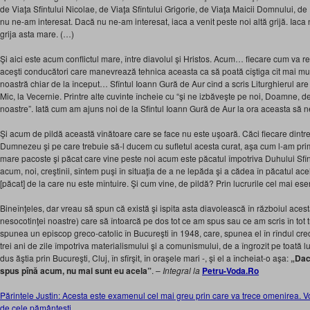
de Viaţa Sfîntului Nicolae, de Viaţa Sfîntului Grigorie, de Viaţa Maicii Domnului, de 
nu ne-am interesat. Dacă nu ne-am interesat, iaca a venit peste noi altă grijă. Iac
grija asta mare. (…)
Şi aici este acum conflictul mare, între diavolul şi Hristos. Acum… fiecare cum va rezi
aceşti conducători care manevrează tehnica aceasta ca să poată cîştiga cît mai mul
noastră chiar de la început… Sfîntul Ioann Gură de Aur cînd a scris Liturghierul ar
Mic, la Vecernie. Printre alte cuvinte încheie cu “şi ne izbăveşte pe noi, Doamne, d
noastre”. Iată cum am ajuns noi de la Sfîntul Ioann Gură de Aur la ora aceasta să n
Şi acum de pildă această vînătoare care se face nu este uşoară. Căci fiecare dintr
Dumnezeu şi pe care trebuie să-l ducem cu sufletul acesta curat, aşa cum l-am pr
mare pacoste şi păcat care vine peste noi acum este păcatul împotriva Duhului Sfînt,
acum, noi, creştinii, sîntem puşi în situaţia de a ne lepăda şi a cădea în păcatul ac
[păcat] de la care nu este mîntuire. Şi cum vine, de pildă? Prin lucrurile cel mai ese
Bineînţeles, dar vreau să spun că există şi ispita asta diavolească în războiul acest
nesocotinţei noastre) care să întoarcă pe dos tot ce am spus sau ce am scris în tot 
spunea un episcop greco-catolic în Bucureşti în 1948, care, spunea el în rîndul cre
trei ani de zile împotriva materialismului şi a comunismului, de a îngrozit pe toată 
dus ăştia prin Bucureşti, Cluj, în sfîrşit, în oraşele mari -, şi el a încheiat-o aşa:
„Dac
spus pînă acum, nu mai sunt eu acela”
. –
Integral la
Petru-Voda.Ro
Părintele Justin: Acesta este examenul cel mai greu prin care va trece omenirea. Vor
de cele pământeşti