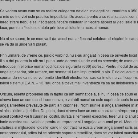
Sa vedem acum cum se va realiza culegerea datelor. Intelegeti ca urmarirea a 350
o mie de indivizi este practice imposibila. De aceea, pentru a se realiza acest cont
inregistrare trebuie sa insoteasca fiecare cetatean in fiecare aspect al vietii sale si 
face, pentru a fi culese datele prin tocmai folosirea acestui numar.
Nu ni se spune, in ce mod va fi dat acest numar fiecarui cetatean si nicaieri in cad
se va da si unde va fi plasat.
Prin urmare, de vreme ce, juridic vorbind, nu s-au angajat in ceea ce priveste locul i
li s-a dat puterea in alb sa-l puna unde doresc si unde vad ca serveste; de asemene
introduce in el orice numar codificat de siguranta (666) doresc. Pentru modul de apl
angajat; asadar, prin urmare, am semnat si i-am imputernicit in alb. E ridicol acum 
spunandu-ne ca nu se vor emite identitati electronice, sau ca in ele nu va fi cupri
folosi sistemul E.A.N. – 13, sau orice altceva mai inventeaza ca sa ne linisteasca si
Oricum, esenta problemei sta in faptul ca am semnat deja, si nu in ceea ce spun ei
cineva face un contract si-l semneaza, e valabil numai ce este cuprins in scris in co
angajamentele prevazute de parti a fi cuprinse. Promisiunile si angajamentele in afa
si nici existenta juridica. De pilda, daca cineva face un contract cu un antreprenor p
acest contract vor fi cuprinse: costul, durata si termenul executiei, terenul si planul 
toate acestea sunt valabile pentru antreprenor si-l angajeaza numai pe el. Modul ins
cladirea si mijloacele folosite, cand in contract nu exista vreun angajament scris asu
antreprenorului, adica tot ce priveste saparea temeliilor, daca se vor folosi muncit