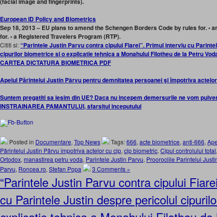
(facial image and fingerprints).
European ID Policy and Biometrics
Sep 18, 2013 – EU plans to amend the Schengen Borders Code by rules for. • a
for. • a Registered Travelers Program (RTP).
Cititi si:
“Parintele Justin Parvu contra cipului Fiarei”. Primul interviu cu Parinte
cipurilor biometrice si o explicatie tehnica a Monahului Filotheu de la Petru Vo
CARTEA DICTATURA BIOMETRICA PDF
Apelul Părintelui Justin Pârvu pentru demnitatea persoanei şi împotriva actelor
Suntem pregatiti sa iesim din UE? Daca nu incepem demersurile ne vom pulve
INSTRAINAREA PAMANTULUI, sfarsitul inceputului
Posted in
Documentare
,
Top News
Tags:
666
,
acte biometrice
,
anti-666
,
Ape
Părintelui Justin Pârvu împotriva actelor cu cip
,
cip biometric
,
Cipul controlului total
Ortodox
,
manastirea petru voda
,
Parintele Justin Parvu
,
Proorociile Parintelui Justi
Parvu
,
Roncea.ro
,
Stefan Popa
3 Comments »
“Parintele Justin Parvu contra cipului Fiarei
cu Parintele Justin despre pericolul cipurilo
explicatie tehnica a Monahului Filotheu de