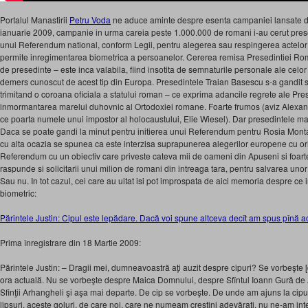
Portalul Manastirii
Petru Voda
ne aduce aminte despre esenta campaniei lansate de
ianuarie 2009, campanie in urma careia peste 1.000.000 de romani i-au cerut prese
unui Referendum national, conform Legii, pentru alegerea sau respingerea actelor c
permite inregimentarea biometrica a persoanelor. Cererea remisa Presedintiei Roman
de presedinte – este inca valabila, fiind insotita de semnaturile personale ale celo
demers cunoscut de acest tip din Europa. Presedintele Traian Basescu s-a gandit sa
trimitand o coroana oficiala a statului roman – ce exprima adancile regrete ale Pre
inmormantarea marelui duhovnic al Ortodoxiei romane. Foarte frumos (aviz Alexandru
ce poarta numele unui impostor al holocaustului, Elie Wiesel). Dar presedintele ma
Daca se poate gandi la minut pentru initierea unui Referendum pentru Rosia Mont
cu alta ocazia se spunea ca este interzisa suprapunerea alegerilor europene cu ori
Referendum cu un obiectiv care priveste cateva mii de oameni din Apuseni si foart
raspunde si solicitarii unui milion de romani din intreaga tara, pentru salvarea unor
Sau nu. In tot cazul, cei care au uitat isi pot improspata de aici memoria despre c
biometric:
Părintele Justin: Cipul este lepădare. Dacă voi spune altceva decît am spus pînă 
Prima înregistrare din 18 Martie 2009:
Părintele Justin: – Dragii mei, dumneavoastră aţi auzit despre cipuri? Se vorbeşte [
ora actuală. Nu se vorbeşte despre Maica Domnului, despre Sfîntul Ioann Gură de A
Sfinţii Arhangheli şi aşa mai departe. De cip se vorbeşte. De unde am ajuns la cip
lipsuri, aceste goluri, de care noi, care ne numeam creştini adevăraţi, nu ne-am inte