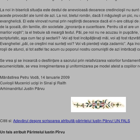
La noi în biserică situația este destul de anevoioasă deoarece credincioşii nu sunt d
aceste provocări ale lumii de azi. La noi, bietul român, dacă îl măguleşti un pic, nu
evanghelică. El este vinovat numai prin neştiință deoarece dacă el n-are câtuşi de 
de la şcoală, din familie, din societate „ignoranța e cuceritoare. Pentru că el are un 
marilor voştri”; la el trebuie să meargă textul. Păi, pe noi nu ne acuzau în puşcărie,
scripturistic, aşa cum fac şi sectarii? -Voi ați fost încăpățânați măi, voi ați fost răzvrăt
Evangheliei „păi, ce creştini mai sunteți voi? Voi vă pierdeți viața zadarnic”. Aşa 
roşii de atunci, si tot astfel fac acum cu poporul nostru comuniştii de azi îmbrăcați 
Se vrea şi se încearcă o desființare a sacrului prin relativizarea valorilor fundamen
ecumenicitate, se vrea înregimentarea şi uniformizarea pe model ateist a copiilor no
Mănăstirea Petru Vodă, 14 Ianuarie 2009
Cuvioşii Mucenici ucişi în Sinai şi Raith
Arhimandritul Justin Pârvu
Cititi si:
Adevărul despre scrisoarea atribuită părintelui Iustin Pârvu! UN FALS
Un fals atribuit Părintelui Iustin Pîrvu