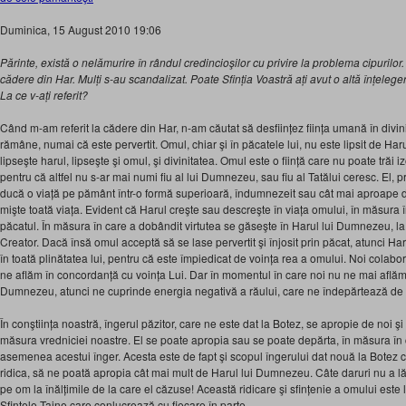
Duminica, 15 August 2010 19:06
Părinte, există o nelămurire în rândul credincioşilor cu privire la problema cipurilor. 
cădere din Har. Mulți s-au scandalizat. Poate Sfinția Voastră ați avut o altă înțelege
La ce v-ați referit?
Când m-am referit la cădere din Har, n-am căutat să desființez ființa umană în divi
rămâne, numai că este pervertit. Omul, chiar şi în păcatele lui, nu este lipsit de H
lipseşte harul, lipseşte şi omul, şi divinitatea. Omul este o ființă care nu poate trăi iz
pentru că altfel nu s-ar mai numi fiu al lui Dumnezeu, sau fiu al Tatălui ceresc. El, 
ducă o viață pe pământ într-o formă superioară, îndumnezeit sau cât mai aproape de 
mişte toată viața. Evident că Harul creşte sau descreşte în viața omului, în măsura î
păcatul. În măsura în care a dobândit virtutea se găseşte în Harul lui Dumnezeu, la
Creator. Dacă însă omul acceptă să se lase pervertit şi înjosit prin păcat, atunci 
în toată plinătatea lui, pentru că este împiedicat de voința rea a omului. Noi col
ne aflăm în concordanță cu voința Lui. Dar în momentul în care noi nu ne mai aflăm
Dumnezeu, atunci ne cuprinde energia negativă a răului, care ne îndepărtează de 
În conştiința noastră, îngerul păzitor, care ne este dat la Botez, se apropie de noi şi
măsura vredniciei noastre. El se poate apropia sau se poate depărta, în măsura în 
asemenea acestui înger. Acesta este de fapt şi scopul îngerului dat nouă la Botez 
ridica, să ne poată apropia cât mai mult de Harul lui Dumnezeu. Câte daruri nu a l
pe om la înălțimile de la care el căzuse! Această ridicare şi sfințenie a omului este
Sfintele Taine care conlucrează cu fiecare în parte.