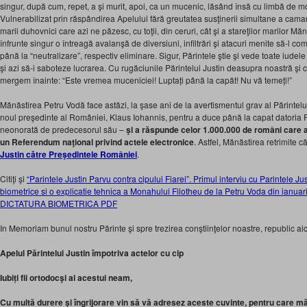
singur, după cum, repet, a şi murit, apoi, ca un mucenic, lăsând însă cu limbă de m
Vulnerabilizat prin răspândirea Apelului fără greutatea susţinerii simultane a camara
marii duhovnici care azi ne păzesc, cu toţii, din ceruri, cât şi a stareţilor marilor Mănă
înfrunte singur o întreagă avalanşă de diversiuni, infiltrări şi atacuri menite să-l c
până la “neutralizare”, respectiv eliminare. Sigur, Părintele ştie şi vede toate iude
şi azi să-i saboteze lucrarea. Cu rugăciunile Părintelui Justin deasupra noastră şi cu
mergem înainte: “Este vremea muceniciei! Luptați până la capăt! Nu vă temeți!”
Mănăstirea Petru Vodă face astăzi, la şase ani de la avertismentul grav al Părintelui
noul preşedinte al României, Klaus Iohannis, pentru a duce până la capat datoria 
neonorată de predecesorul său –
şi a răspunde celor 1.000.000 de români care au
un Referendum naţional privind actele electronice
. Astfel, Mănăstirea retrimite 
Justin către Preşedintele României
.
Citiţi şi
“Parintele Justin Parvu contra cipului Fiarei”. Primul interviu cu Parintele Jus
biometrice si o explicatie tehnica a Monahului Filotheu de la Petru Voda din ian
DICTATURA BIOMETRICA PDF
In Memoriam bunul nostru Părinte şi spre trezirea conştiinţelor noastre, republic aic
Apelul Părintelui Justin împotriva actelor cu cip
Iubiți fii ortodocşi ai acestui neam,
Cu multă durere şi îngrijorare vin să vă adresez aceste cuvinte, pentru care mă