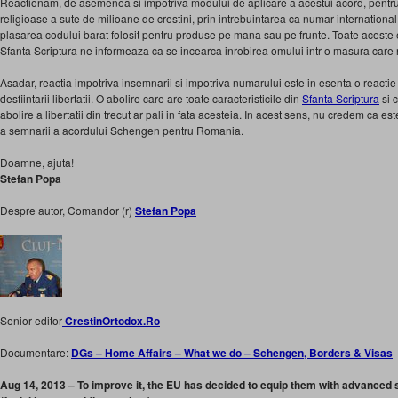
Reactionam, de asemenea si impotriva modului de aplicare a acestui acord, pentru
religioase a sute de milioane de crestini, prin intrebuintarea ca numar international 
plasarea codului barat folosit pentru produse pe mana sau pe frunte. Toate aceste
Sfanta Scriptura ne informeaza ca se incearca inrobirea omului intr-o masura care
Asadar, reactia impotriva insemnarii si impotriva numarului este in esenta o reacti
desfiintarii libertatii. O abolire care are toate caracteristicile din
Sfanta Scriptura
si 
abolire a libertatii din trecut ar pali in fata acesteia. In acest sens, nu credem ca
a semnarii a acordului Schengen pentru Romania.
Doamne, ajuta!
Stefan Popa
Despre autor, Comandor (r)
Stefan Popa
Senior editor
CrestinOrtodox.Ro
Documentare:
DGs – Home Affairs – What we do – Schengen, Borders & Visas
Aug 14, 2013 – To improve it, the EU has decided to equip them with advanced 