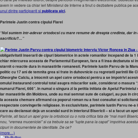
avem in vedere ca chiar ieri Ministerul de Interne a tinut o dezbatere publica pe ac
unul dintre participanti si
publicata aici
.
Parintele Justin contra cipului Fiarei
“Noi suntem intr-adevar ortodocsi cu mare renume de dreapta credinta, dar in
sacrificiu?…”
obligativitatii inserarii de cipuri biometrice in actele romanilor incepand de la
chiar miercurea aceasta de Parlamentul European, fara a fi insa dezbatuta si i
starnit o reactie dura in manastirile romanesti. Parintele Iustin Parvu de la Man
politic cu 17 ani de temnita grea si frate in duhovnicie cu regretatii parintii Ilie
Gheorghe Calciu, a intocmit un apel catre ortodocsi pentru a se impotrivi acestu
omului instaurand controlul total asupra miscarilor sale, considerat o masura “
numarul Fiarei, 666”. In numai o singura zi la petitia initiata de Apelul Parintel
iar manastirile din Moldova, unde au mai semnat sute de calugari, au pus in cir
la aceasta chemare afirmand ca poporul roman nu a fost consultat si solicitand dr
respectate convingerile religioase. In exclusivitate, parintele Iustin Parvu ne-a 
care au declansat deja un scandal surd in interiorul Bisericii – si a facut un apel
Parinte, ati facut un apel grav la ortodocsi cu o nota critica fata de “mai marii Biserici
nou, “vremea muceniciei” si ca trebuie sa se “lupte pana la capat” impotriva acest
cipuri in documentele de identitate. De ce?
(more…)