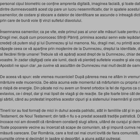
personal cipul biometric ce conține amprenta digitală, imaginea facială, şi toate da
dintre dumneavoastră acest cip pare un lucru nesemnificativ, dar în spatele acestu
oamenilor, de codare şi stocare a datelor de identificare se ascunde o întreagă dic
prin care de bună voie îți vinzi sufletul diavolului.
Însemnarea oamenilor, ca pe vite, este primul pas al unor alte măsuri luate pentru c
Dragii mei, după cum proorocesc Sfinții Părinți, primirea acestui semn este lepăda
credeți că putem sluji şi lui Dumnezeu şi lui mamona. Nu, dragii mei, nu primiți ac
răpeşte ceea ce vă aparține prin moştenire de la Dumnezeu, dreptul la identitate, drep
al fiecărei ființe umane! Trebuie să vă apărați acest drept de la Dumnezeu, chiar de ar 
voastre. În zadar câştigați cele ale lumii, dacă vă pierdeți sufletele voastre şi ale copi
Apostoli ne spun clar „se cuvine să ascultăm de Dumnezeu mai mult decât de oam
De aceea vă spun: este vremea muceniciei! După părerea mea ne aflăm în vremuril
mântuire este mucenicia. De-abia acuma este momentul să mărturisim cu propria no
o risipă de energie. Din păcate noi nu avem un tineret ortodox la fel de riguros ca ce
evlavios, ce-i drept, dar şi mai lipsit de vlagă şi de reacție. Se ştie foarte bine cât d
şi sârbii, când au protestat împotriva acestor cipuri şi a sistemului însemnării şi contro
Tinerii lor au fost formați de mici în duhul acesta patristic, atât în familiile cât şi în ş
Testament, de Noul Testament; din tată-n fiu s-a predat această tradiție patristică
încoace noi am dovedit că rămânem constanți slugi altora, uitând de curajul şi dem
Toate popoarele vecine au încercat să scape de comunism, să-şi impună cumva neat
măsură oarecare. Dar România, care a fost cel mai crunt lovită de fiara comunistă, 
cumplite crime şi decimări în lagăre şi deportări, a ajuns astăzi putregai.