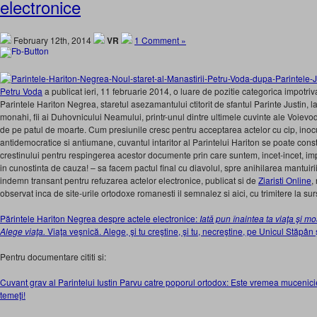
electronice
February 12th, 2014
VR
1 Comment »
Petru Voda
a publicat ieri, 11 februarie 2014, o luare de pozitie categorica impotriv
Parintele Hariton Negrea, staretul asezamantului ctitorit de sfantul Parinte Justin,
monahi, fii ai Duhovnicului Neamului, printr-unul dintre ultimele cuvinte ale Voievo
de pe patul de moarte. Cum presiunile cresc pentru acceptarea actelor cu cip, inocula
antidemocratice si antiumane, cuvantul intaritor al Parintelui Hariton se poate consti
crestinului pentru respingerea acestor documente prin care suntem, incet-incet, imp
in cunostinta de cauza! – sa facem pactul final cu diavolul, spre anihilarea mantui
indemn transant pentru refuzarea actelor electronice, publicat si de
Ziaristi Online
,
observat inca de site-urile ortodoxe romanesti il semnalez si aici, cu trimitere la sur
Părintele Hariton Negrea despre actele electronice:
Iată pun înaintea ta viaţa şi
Alege viaţa.
Viaţa veşnică. Alege, şi tu creştine, şi tu, necreştine, pe Unicul Stăpân 
Pentru documentare cititi si:
Cuvant grav al Parintelui Iustin Parvu catre poporul ortodox: Este vremea mucenicie
temeţi!