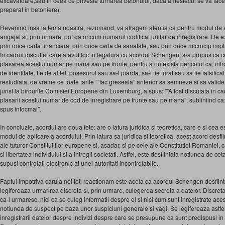
excavatoare,sau in ceea ce priveste turnarea betonului, daca amestecul se va fac
preparat in betoniere).
Revenind insa la tema noastra, rezumand, va atragem atentia ca pentru modul de a
angajat si, prin urmare, pot da oricum numarul codificat unitar de inregistrare. De e
prin orice carta financiara, prin orice carta de sanatate, sau prin orice microcip im
In cadrul discutiei care a avut loc in legatura cu acordul Schengen, s-a propus ca c
plasarea acestui numar pe mana sau pe frunte, pentru a nu exista pericolul ca, int
de identitate, fie de altfel, posesorul sau sa-l piarda, sa-i fie furat sau sa fie falsifi
restudiata, de vreme ce toate tarile ””fac greseala” anterior sa semneze si sa val
jurist la birourile Comisiei Europene din Luxemburg, a spus: ””A fost discutata in
plasarii acestui numar de cod de inregistrare pe frunte sau pe mana”, subliniind ca
spus intocmai”.
In concluzie, acordul are doua fete: are o latura juridica si teoretica, care e si cea e
modul de aplicare a acordului. Prin latura sa juridica si teoretica, acest acord desf
ale tuturor Constitutiilor europene si, asadar, si pe cele ale Constitutiei Romaniei, 
si libertatea individului si a intregii societati. Astfel, este desfiintata notiunea de cet
supusi controlati electronic ai unei autoritati incontrolabile.
Faptul impotriva caruia noi toti reactionam este acela ca acordul Schengen desfiin
legifereaza urmarirea discreta si, prin urmare, culegerea secreta a datelor. Discreta
ca-l urmaresc, nici ca se culeg informatii despre el si nici cum sunt inregistrate ace
notiunea de suspect pe baza unor suspiciuni generale si vagi. Se legifereaza astfel p
inregistrarii datelor despre indivizi despre care se presupune ca sunt predispusi in 