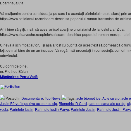
Doamne, ajută!
Vă mulţumim pentru consideraţia pe care i-o acordaţi părintelui nostru stareţ prin art
https://www.cotidianul.ro/scrisoare-deschisa-poporului-roman-transmisa-de-arhima
Ar fi bine să ştiţi, însă, că acest articol aparţine unui ziarist de la fostul ziar Ziua:
https://www.ziuaveche.ro/opinie/scrisoare-deschisa-poporului-roman-mesajul-tablite
Cineva a schimbat autorul şi aşa a fost cu putinţă ca acest text să pornească o furt
toţi, de mai bine de un an încoace. Va rugăm să procedaţi în consecinţă, conform norm
adevărului.
Cu doriri de bine,
m. Filotheu Bălan
Mănăstirea Petru Vodă
Posted in
Documentare
,
Top News
Tags:
acte biometrice
,
Acte cu cip
,
acte e
Justin Pârvu împotriva actelor cu cip
,
Biometric ID Card
,
card de sanatate cu cip
,
ci
voda
,
Parintele Iustin
,
Parintele Iustin Parvu
,
Parintele Justin
,
Parintele Justin Parv