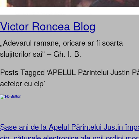
Victor Roncea Blog
„Adevarul ramane, oricare ar fi soarta
slujitorilor sai" – Gh. I. B.
Posts Tagged ‘APELUL Părintelui Justin P
actelor cu cip’
Şase ani de la Apelul Părintelui Justin împ
cip, cătuşele electronice ale noii ordini mo