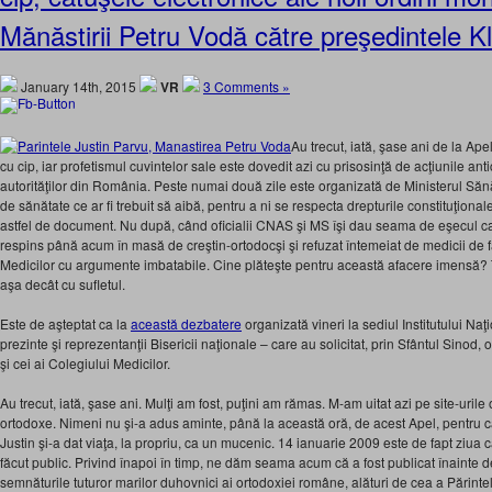
Mănăstirii Petru Vodă către preşedintele K
January 14th, 2015
VR
3 Comments »
Au trecut, iată, şase ani de la Ape
cu cip, iar profetismul cuvintelor sale este dovedit azi cu prisosinţă de acţiunile anti
autorităţilor din România. Peste numai două zile este organizată de Ministerul Săn
de sănătate ce ar fi trebuit să aibă, pentru a ni se respecta drepturile constituţional
astfel de document. Nu după, când oficialii CNAS şi MS îşi dau seama de eşecul cam
respins până acum în masă de creştin-ortodocşi şi refuzat întemeiat de medicii de fa
Medicilor cu argumente imbatabile. Cine plăteşte pentru această afacere imensă? T
aşa decât cu sufletul.
Este de aşteptat ca la
această dezbatere
organizată vineri la sediul Institutului Na
prezinte şi reprezentanţii Bisericii naţionale – care au solicitat, prin Sfântul Sinod, 
şi cei ai Colegiului Medicilor.
Au trecut, iată, şase ani. Mulţi am fost, puţini am rămas. M-am uitat azi pe site-uril
ortodoxe. Nimeni nu şi-a adus aminte, până la această oră, de acest Apel, pentru c
Justin şi-a dat viaţa, la propriu, ca un mucenic. 14 ianuarie 2009 este de fapt ziua câ
făcut public. Privind înapoi în timp, ne dăm seama acum că a fost publicat înainte 
semnăturile tuturor marilor duhovnici ai ortodoxiei române, alături de cea a Părintelu