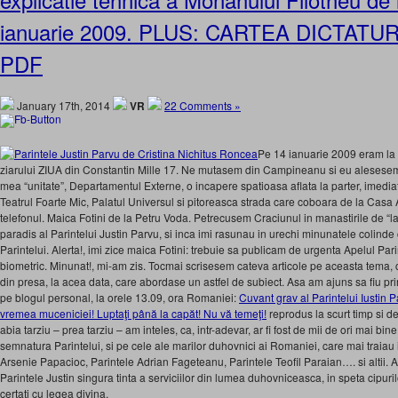
ianuarie 2009. PLUS: CARTEA DICTAT
PDF
January 17th, 2014
VR
22 Comments »
Pe 14 ianuarie 2009 eram la r
ziarului ZIUA din Constantin Mille 17. Ne mutasem din Campineanu si eu alesesem 
mea “unitate”, Departamentul Externe, o incapere spatioasa aflata la parter, imedia
Teatrul Foarte Mic, Palatul Universul si pitoreasca strada care coboara de la Cas
telefonul. Maica Fotini de la Petru Voda. Petrecusem Craciunul in manastirile de “la 
paradis al Parintelui Justin Parvu, si inca imi rasunau in urechi minunatele colinde 
Parintelui. Alerta!, imi zice maica Fotini: trebuie sa publicam de urgenta Apelul Pari
biometric. Minunat!, mi-am zis. Tocmai scrisesem cateva articole pe aceasta tema, 
din presa, la acea data, care abordase un astfel de subiect. Asa am ajuns sa fiu prim
pe blogul personal, la orele 13.09, ora Romaniei:
Cuvant grav al Parintelui Iustin 
vremea muceniciei! Luptaţi până la capăt! Nu vă temeţi!
reprodus la scurt timp si d
abia tarziu – prea tarziu – am inteles, ca, intr-adevar, ar fi fost de mii de ori mai bine
semnatura Parintelui, si pe cele ale marilor duhovnici ai Romaniei, care mai traiau 
Arsenie Papacioc, Parintele Adrian Fageteanu, Parintele Teofil Paraian…. si altii. As
Parintele Justin singura tinta a serviciilor din lumea duhovniceasca, in speta cipurilor
certati cu legea divina.