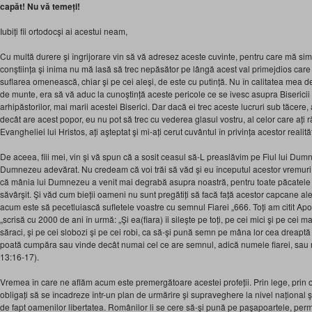
capăt! Nu vă temeți!
Iubiți fii ortodocşi ai acestui neam,
Cu multă durere şi îngrijorare vin să vă adresez aceste cuvinte, pentru care mă sim
conştiința şi inima nu mă lasă să trec nepăsător pe lângă acest val primejdios care s
suflarea omenească, chiar şi pe cei aleşi, de este cu putință. Nu în calitatea mea d
de munte, era să vă aduc la cunoştință aceste pericole ce se ivesc asupra Bisericii lu
arhipăstorilor, mai marii acestei Biserici. Dar dacă ei trec aceste lucruri sub tăce
decât are acest popor, eu nu pot să trec cu vederea glasul vostru, al celor care ați
Evangheliei lui Hristos, ați aşteptat şi mi-ați cerut cuvântul în privința acestor reali
De aceea, fiii mei, vin şi vă spun că a sosit ceasul să-L preaslăvim pe Fiul lui Dumn
Dumnezeu adevărat. Nu credeam că voi trăi să văd şi eu începutul acestor vremuri 
că mânia lui Dumnezeu a venit mai degrabă asupra noastră, pentru toate păcatele 
săvârşit. Şi văd cum bieții oameni nu sunt pregătiți să facă față acestor capcane al
acum este să pecetluiască sufletele voastre cu semnul Fiarei „666. Toți am citit Apoc
„scrisă cu 2000 de ani în urmă: „Şi ea(fiara) îi sileşte pe toți, pe cei mici şi pe cei ma
săraci, şi pe cei slobozi şi pe cei robi, ca să-şi pună semn pe mâna lor cea dreaptă
poată cumpăra sau vinde decât numai cel ce are semnul, adică numele fiarei, sau 
13:16-17).
Vremea în care ne aflăm acum este premergătoare acestei profeții. Prin lege, prin
obligați să se încadreze într-un plan de urmărire şi supraveghere la nivel național ş
de fapt oamenilor libertatea. Românilor li se cere să-şi pună pe paşapoartele, permi