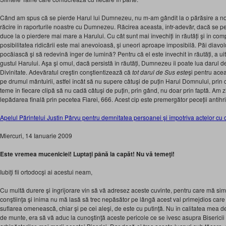
Când am spus că se pierde Harul lui Dumnezeu, nu m-am gândit la o părăsire a noast
răcire în raporturile noastre cu Dumnezeu. Răcirea aceasta, într-adevăr, dacă se p
duce la o pierdere mai mare a Harului. Cu cât sunt mai învechiți în răutăți şi în com
posibilitatea ridicării este mai anevoioasă, şi uneori aproape imposibilă. Păi diavo
pocăiască şi să redevină înger de lumină? Pentru că el este învechit în răutăți, a ui
gustul Harului. Aşa şi omul, dacă persistă în răutăți, Dumnezeu îi poate lua darul de
Divinitate. Adevăratul creştin conştientizează că
tot darul de Sus este
şi pentru ace
pe drumul mântuirii, astfel încât să nu supere câtuşi de puțin Harul Domnului, prin 
teme în fiecare clipă să nu cadă câtuşi de puțin, prin gând, nu doar prin faptă. Am z
lepădarea finală prin pecetea Fiarei, 666. Acest cip este premergător peceții antihri
Apelul Părintelui Justin Pârvu pentru demnitatea persoanei şi împotriva actelor cu 
Miercuri, 14 Ianuarie 2009
Este vremea muceniciei! Luptaţi până la capăt! Nu vă temeţi!
Iubiţi fii ortodocşi ai acestui neam,
Cu multă durere şi îngrijorare vin să vă adresez aceste cuvinte, pentru care mă sim
conştiinţa şi inima nu mă lasă să trec nepăsător pe lângă acest val primejdios care s
suflarea omenească, chiar şi pe cei aleşi, de este cu putinţă. Nu în calitatea mea d
de munte, era să vă aduc la cunoştinţă aceste pericole ce se ivesc asupra Bisericii lu