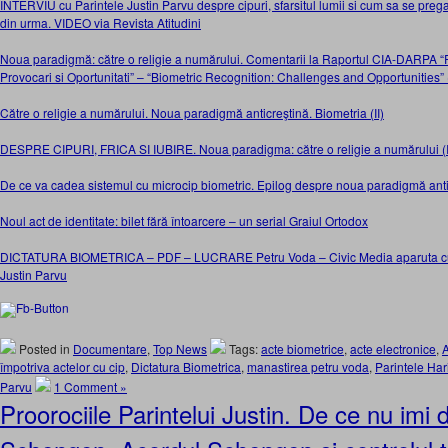
INTERVIU cu Parintele Justin Parvu despre cipuri, sfarsitul lumii si cum sa se prega
din urma. VIDEO via Revista Atitudini
Noua paradigmă: către o religie a numărului. Comentarii la Raportul CIA-DARPA 
Provocari si Oportunitati” – “Biometric Recognition: Challenges and Opportunities” (
Către o religie a numărului. Noua paradigmă anticreştină. Biometria (II)
DESPRE CIPURI, FRICA SI IUBIRE. Noua paradigma: către o religie a numărului (II
De ce va cadea sistemul cu microcip biometric. Epilog despre noua paradigmă antic
Noul act de identitate: bilet fără întoarcere – un serial Graiul Ortodox
DICTATURA BIOMETRICA – PDF – LUCRARE Petru Voda – Civic Media aparuta cu 
Justin Parvu
Posted in
Documentare
,
Top News
Tags:
acte biometrice
,
acte electronice
,
A
împotriva actelor cu cip
,
Dictatura Biometrica
,
manastirea petru voda
,
Parintele Ha
Parvu
1 Comment »
Proorociile Parintelui Justin. De ce nu imi 