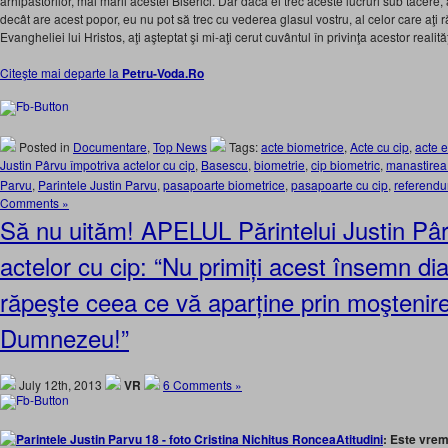
arhipăstorilor, mai marii acestei Biserici. Dar dacă ei trec aceste lucruri sub tăce
decât are acest popor, eu nu pot să trec cu vederea glasul vostru, al celor care aţi
Evangheliei lui Hristos, aţi aşteptat şi mi-aţi cerut cuvântul în privinţa acestor reali
Citeşte mai departe la
Petru-Voda.Ro
Posted in
Documentare
,
Top News
Tags:
acte biometrice
,
Acte cu cip
,
acte e
Justin Pârvu împotriva actelor cu cip
,
Basescu
,
biometrie
,
cip biometric
,
manastirea
Parvu
,
Parintele Justin Parvu
,
pasapoarte biometrice
,
pasapoarte cu cip
,
referend
Comments »
Să nu uităm! APELUL Părintelui Justin Pâ
actelor cu cip: “Nu primiți acest însemn di
răpeşte ceea ce vă aparține prin moştenire
Dumnezeu!”
July 12th, 2013
VR
6 Comments »
Atitudini
: Este vrem