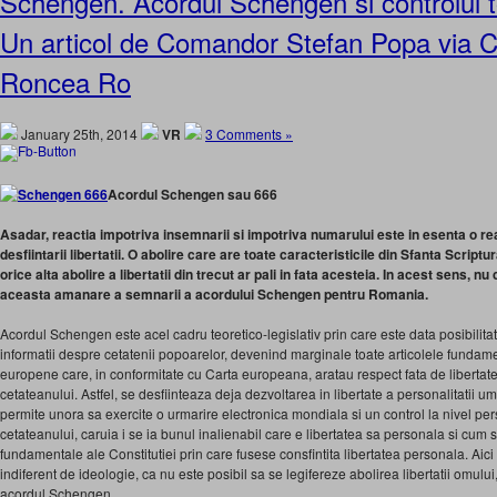
Schengen. Acordul Schengen si controlul to
Un articol de Comandor Stefan Popa via C
Roncea Ro
January 25th, 2014
VR
3 Comments »
Acordul Schengen sau 666
Asadar, reactia impotriva insemnarii si impotriva numarului este in esenta o r
desfiintarii libertatii. O abolire care are toate caracteristicile din Sfanta Script
orice alta abolire a libertatii din trecut ar pali in fata acesteia. In acest sens,
aceasta amanare a semnarii a acordului Schengen pentru Romania.
Acordul Schengen este acel cadru teoretico-legislativ prin care este data posibilitat
informatii despre cetatenii popoarelor, devenind marginale toate articolele fundamen
europene care, in conformitate cu Carta europeana, aratau respect fata de libertate
cetateanului. Astfel, se desfiinteaza deja dezvoltarea in libertate a personalitatii
permite unora sa exercite o urmarire electronica mondiala si un control la nivel per
cetateanului, caruia i se ia bunul inalienabil care e libertatea sa personala si cum s
fundamentale ale Constitutiei prin care fusese consfintita libertatea personala. Aici 
indiferent de ideologie, ca nu este posibil sa se legifereze abolirea libertatii omulu
acordul Schengen.