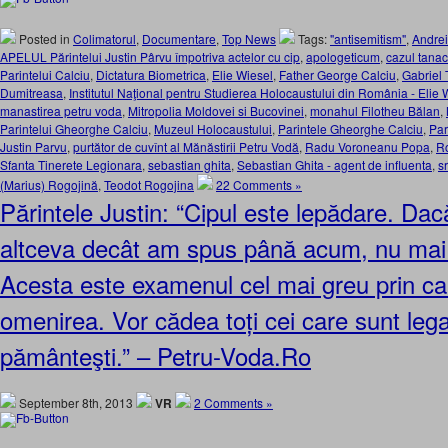
Posted in
Colimatorul
,
Documentare
,
Top News
Tags:
"antisemitism"
,
Andrei
APELUL Părintelui Justin Pârvu împotriva actelor cu cip
,
apologeticum
,
cazul tana
Parintelui Calciu
,
Dictatura Biometrica
,
Elie Wiesel
,
Father George Calciu
,
Gabriel
Dumitreasa
,
Institutul Naţional pentru Studierea Holocaustului din România - Elie 
manastirea petru voda
,
Mitropolia Moldovei si Bucovinei
,
monahul Filotheu Bălan
,
Parintelui Gheorghe Calciu
,
Muzeul Holocaustului
,
Parintele Gheorghe Calciu
,
Par
Justin Parvu
,
purtător de cuvînt al Mănăstirii Petru Vodă
,
Radu Voroneanu Popa
,
R
Sfanta Tinerete Legionara
,
sebastian ghita
,
Sebastian Ghita - agent de influenta
,
sr
(Marius) Rogojină
,
Teodot Rogojina
22 Comments »
Părintele Justin: “Cipul este lepădare. Da
altceva decât am spus până acum, nu mai 
Acesta este examenul cel mai greu prin ca
omenirea. Vor cădea toți cei care sunt lega
pământeşti.” – Petru-Voda.Ro
September 8th, 2013
VR
2 Comments »