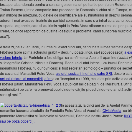
fost apoi abandonata pentru a se strange semnaturi pe hartie pentru un Referendum
Traian Basescu, intr-o campanie fara precedent in Romania si chiar si in Europa, c
(un milion) de adeziuni, cu datele de identificare ale sustinatorilor in dreptul se
aderenti mai avusese, inainte de partidul comunist in care s-a intrat cu arcanul, d
si speriat organele, care si-au trimis rapid la Petru Voda sifoane culese de prin puscari
creier, ca orice reportofon de duzina (desigur, o problema, cand sunt prea mult folosi
asa?).
A treia zi, pe 17 ianuarie, in urma cu exact cinci ani, cand toata lumea fremata des
Filotheu (spre stiinta actorului grabit – deci, nu poate, inca, sa-l spovedeasca)
a ex
vedere tehnic
. Iar Parintele a fost obligat sa confirme ca Apelul ii apartine (
vedeti v
si fotografiile Cristinei Nichitus Roncea). Redau aici atat interviul cu bunul Parinte c
monahului Filotheu, fiu duhovnicesc si fost secretar (etimologic – purtator de secrete
de cuvant al Manastirii Petru Voda,
autorul sesizarii indrituite catre SRI
, despre ca
actualul staret al manastirii, afirm
a ca “incepînd cu 1999, mai ales prin activitatea
Filotheu Bălan, Mănăstirea Petru Vodă a publicat mii de pagini de literatură a Sfinţi
mărturisitori pe care i-a promovat publicîndu-le cărţile şi dedicîndu-le o amplă acti
scris şi rostit”.
In aceasta zi, la cinci ani de la Apelul Parintel
romanilor lucrarea alcatuita de Fundatia Petru Voda si Asociatia
Civic Media
, cu b
pomenire Marturisitor si Duhovnic al Neamului, Parintele nostru Justin Parvu:
DIC
sau pe poza copertii).
O carte pe intelesul tuturor, despre pericolul inregimentarii electronice. Subiectul es