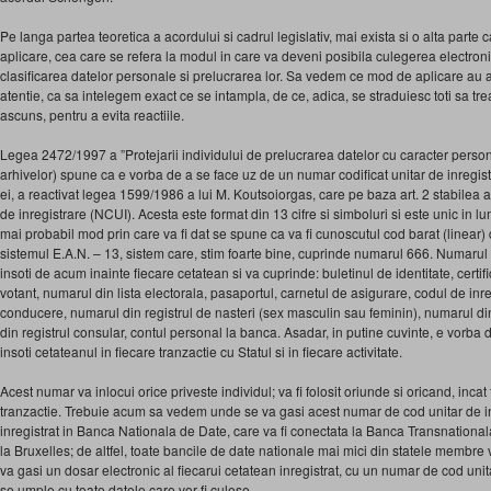
Pe langa partea teoretica a acordului si cadrul legislativ, mai exista si o alta parte
aplicare, cea care se refera la modul in care va deveni posibila culegerea electroni
clasificarea datelor personale si prelucrarea lor. Sa vedem ce mod de aplicare au a
atentie, ca sa intelegem exact ce se intampla, de ce, adica, se straduiesc toti sa t
ascuns, pentru a evita reactiile.
Legea 2472/1997 a ”Protejarii individului de prelucrarea datelor cu caracter persona
arhivelor) spune ca e vorba de a se face uz de un numar codificat unitar de inregist
ei, a reactivat legea 1599/1986 a lui M. Koutsoiorgas, care pe baza art. 2 stabilea 
de inregistrare (NCUI). Acesta este format din 13 cifre si simboluri si este unic in l
mai probabil mod prin care va fi dat se spune ca va fi cunoscutul cod barat (linear
sistemul E.A.N. – 13, sistem care, stim foarte bine, cuprinde numarul 666. Numarul 
insoti de acum inainte fiecare cetatean si va cuprinde: buletinul de identitate, certifi
votant, numarul din lista electorala, pasaportul, carnetul de asigurare, codul de inre
conducere, numarul din registrul de nasteri (sex masculin sau feminin), numarul din 
din registrul consular, contul personal la banca. Asadar, in putine cuvinte, e vorb
insoti cetateanul in fiecare tranzactie cu Statul si in fiecare activitate.
Acest numar va inlocui orice priveste individul; va fi folosit oriunde si oricand, incat f
tranzactie. Trebuie acum sa vedem unde se va gasi acest numar de cod unitar de in
inregistrat in Banca Nationala de Date, care va fi conectata la Banca Transnationa
la Bruxelles; de altfel, toate bancile de date nationale mai mici din statele membre v
va gasi un dosar electronic al fiecarui cetatean inregistrat, cu un numar de cod unit
se umple cu toate datele care vor fi culese.