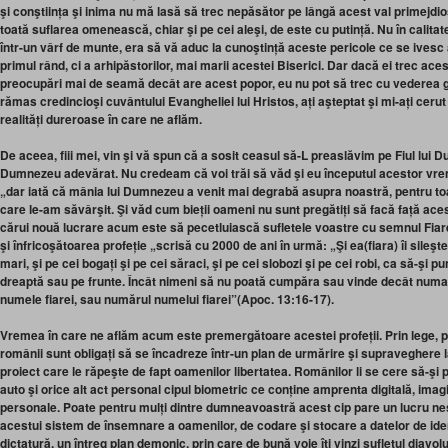
şi conştiința şi inima nu mă lasă să trec nepăsător pe lângă acest val primejdios
toată suflarea omenească, chiar şi pe cei aleşi, de este cu putință. Nu în cali
într-un vârf de munte, era să vă aduc la cunoştință aceste pericole ce se ivesc a
primul rând, ci a arhipăstorilor, mai marii acestei Biserici. Dar dacă ei trec ace
preocupări mai de seamă decât are acest popor, eu nu pot să trec cu vederea gla
rămas credincioşi cuvântului Evangheliei lui Hristos, ați aşteptat şi mi-ați cerut
realități dureroase în care ne aflăm.
De aceea, fiii mei, vin şi vă spun că a sosit ceasul să-L preaslăvim pe Fiul lui 
Dumnezeu adevărat. Nu credeam că voi trăi să văd şi eu începutul acestor vrem
„dar iată că mânia lui Dumnezeu a venit mai degrabă asupra noastră, pentru toa
care le-am săvârşit. Şi văd cum bieții oameni nu sunt pregătiți să facă față ac
cărui nouă lucrare acum este să pecetluiască sufletele voastre cu semnul Fiare
şi înfricoşătoarea profeție „scrisă cu 2000 de ani în urmă: „Şi ea(fiara) îi sileşte 
mari, şi pe cei bogați şi pe cei săraci, şi pe cei slobozi şi pe cei robi, ca să-şi
dreaptă sau pe frunte. Încât nimeni să nu poată cumpăra sau vinde decât numai
numele fiarei, sau numărul numelui fiarei”(Apoc. 13:16-17).
Vremea în care ne aflăm acum este premergătoare acestei profeții. Prin lege, 
românii sunt obligați să se încadreze într-un plan de urmărire şi supraveghere la
proiect care le răpeşte de fapt oamenilor libertatea. Românilor li se cere să-ş
auto şi orice alt act personal cipul biometric ce conține amprenta digitală, imagi
personale. Poate pentru mulți dintre dumneavoastră acest cip pare un lucru nes
acestui sistem de însemnare a oamenilor, de codare şi stocare a datelor de ide
dictatură, un întreg plan demonic, prin care de bună voie îți vinzi sufletul diavolu