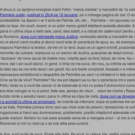
A doua zi, cu sprijinul energicei maici Fotini, “maica-ziarista” a manastirii de “la va
Parintele Justin, publicat in ZIUA pe 16 ianuarie
, pe o intreaga pagina de ziar. O rea
contestatiile: ca Apelul n-ar fi scris de Parinte, etc, etc… Parintele – imi spuneau un
stie ce face. Am auzit, recent, si un actor mereu grabit debitand aceasta aberatie. Ai
pana in ultima clipa a vietii sale, cand, desi slabit, s-a ridicat din asternuturi pentru
si Romania,
dupa cum istoriseste maica Justina
, neobosita stareta a manastirii de m
viu si atunci cand mustra si atunci cand ierta (In paranteza fie spus, eu, de exempl
raspuns Parintelui la telefon, de trei ori la rand, dupa ce un agent smintit, puscariabil
minoritar de culoare, impreuna cu un escroc de duzina, puscarias de drept comun, 
“dezicere” de mine sau/si de fratele meu, intarita apoi ca fiind, totusi, de mine. Nu 
mine, dar l-am auzit atunci, in gand, in timp ce ma suna, din nou, cu infinita sa rab
la tatal sau sa ma ierte daca i-am gresit. Nu era foarte complicat. Aceasta n-a inteles
reproseaza exhibitionist o despartire de Parintele pe care l-a intristat si in fata caru
Cine sa fie de vina? Parintele? Nu ma pot stapani sa nu fac o paranteza intr-o pa
Petru Voda nu a murit de cancer ci de batranate si nici nu putea fi duhovnicul cuiva, 
era doar calugar si nu si preot. Asta asa, apropo de visuri… visuri de marire.) Repet
lucida minte a acestui neam, pana in ultima sa clipa de viata,
dupa cum se dovedeste
l-a acordat la ultima sa aniversare
. Iar inainte de internare, dupa ce patimise trei a
a se trata, Parintele primea zilnic zeci sau chiar sute de pelerini, tamaduindu-le suf
rugaciunea si harul sau dumnezeiesc, problemele, practic infaptuind adevarate minu
peste marturii. Nimeni nu mai avea aceasta verva de a mangaia omul – si mic si ma
Romaniei si nici nu cred ca o sa mai aiba prea curand.
In fine, sunt multe de spus. Poate alta data. Pe scurt, in cateva zile, petitia online 