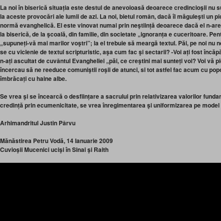
La noi în biserică situația este destul de anevoioasă deoarece credincioşii nu su
la aceste provocări ale lumii de azi. La noi, bietul român, dacă îl măguleşti un pi
normă evanghelică. El este vinovat numai prin neştiință deoarece dacă el n-are
la biserică, de la şcoală, din familie, din societate „ignoranța e cuceritoare. Pent
„supuneți-vă mai marilor voştri”; la el trebuie să meargă textul. Păi, pe noi nu 
se cu viclenie de textul scripturistic, aşa cum fac şi sectarii? -Voi ați fost încăpăț
n-ați ascultat de cuvântul Evangheliei „păi, ce creştini mai sunteți voi? Voi vă p
încercau să ne reeduce comuniştii roşii de atunci, si tot astfel fac acum cu pop
îmbrăcați cu haine albe.
Se vrea şi se încearcă o desființare a sacrului prin relativizarea valorilor fund
credință prin ecumenicitate, se vrea înregimentarea şi uniformizarea pe model at
Arhimandritul Justin Pârvu
Mănăstirea Petru Vodă, 14 Ianuarie 2009
Cuvioşii Mucenici ucişi în Sinai şi Raith