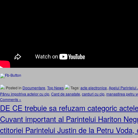
Posted in
Documentare
,
Top News
Tags:
acte electronice
,
Apelul Parintelui 
Pârvu împotriva actelor cu cip
,
Card de sanatate
,
carduri cu cip
,
manastirea petru 
Comments »
DE CE trebuie sa refuzam categoric actele 
Cuvant important al Parintelui Hariton Negr
ctitoriei Parintelui Justin de la Petru Voda,