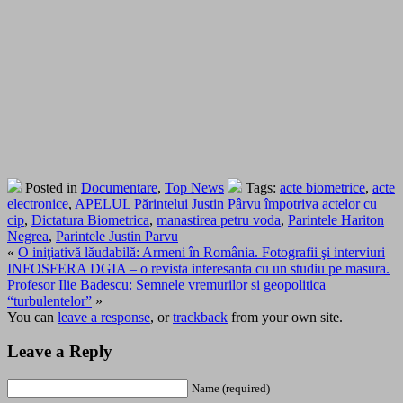
Posted in
Documentare
,
Top News
Tags:
acte biometrice
,
acte
electronice
,
APELUL Părintelui Justin Pârvu împotriva actelor cu
cip
,
Dictatura Biometrica
,
manastirea petru voda
,
Parintele Hariton
Negrea
,
Parintele Justin Parvu
«
O iniţiativă lăudabilă: Armeni în România. Fotografii şi interviuri
INFOSFERA DGIA – o revista interesanta cu un studiu pe masura.
Profesor Ilie Badescu: Semnele vremurilor si geopolitica
“turbulentelor”
»
You can
leave a response
, or
trackback
from your own site.
Leave a Reply
Name (required)