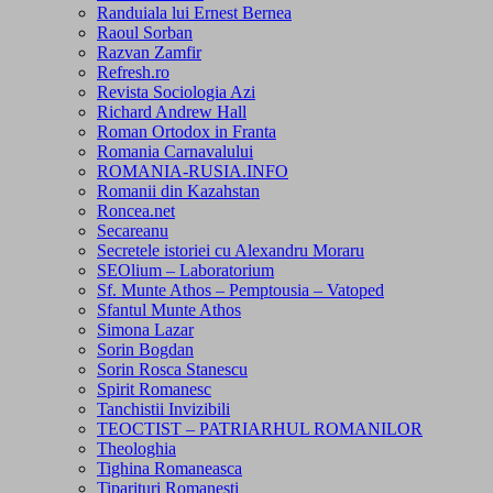
Randuiala lui Ernest Bernea
Raoul Sorban
Razvan Zamfir
Refresh.ro
Revista Sociologia Azi
Richard Andrew Hall
Roman Ortodox in Franta
Romania Carnavalului
ROMANIA-RUSIA.INFO
Romanii din Kazahstan
Roncea.net
Secareanu
Secretele istoriei cu Alexandru Moraru
SEOlium – Laboratorium
Sf. Munte Athos – Pemptousia – Vatoped
Sfantul Munte Athos
Simona Lazar
Sorin Bogdan
Sorin Rosca Stanescu
Spirit Romanesc
Tanchistii Invizibili
TEOCTIST – PATRIARHUL ROMANILOR
Theologhia
Tighina Romaneasca
Tiparituri Romanesti