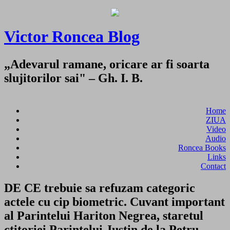
Victor Roncea Blog
„Adevarul ramane, oricare ar fi soarta
slujitorilor sai" – Gh. I. B.
Home
ZIUA
Video
Audio
Roncea Books
Links
Contact
DE CE trebuie sa refuzam categoric
actele cu cip biometric. Cuvant important
al Parintelui Hariton Negrea, staretul
ctitoriei Parintelui Justin de la Petru