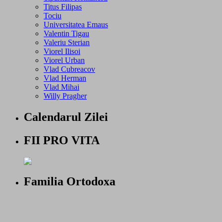
Titus Filipas
Tociu
Universitatea Emaus
Valentin Tigau
Valeriu Sterian
Viorel Ilisoi
Viorel Urban
Vlad Cubreacov
Vlad Herman
Vlad Mihai
Willy Pragher
Calendarul Zilei
FII PRO VITA
Familia Ortodoxa