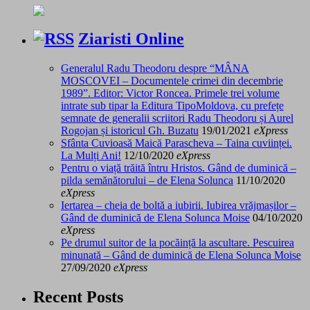
Ziaristi Online
Generalul Radu Theodoru despre “MÂNA
MOSCOVEI – Documentele crimei din decembrie
1989”. Editor: Victor Roncea. Primele trei volume
intrate sub tipar la Editura TipoMoldova, cu prefețe
semnate de generalii scriitori Radu Theodoru și Aurel
Rogojan și istoricul Gh. Buzatu
19/01/2021
eXpress
Sfânta Cuvioasă Maică Parascheva – Taina cuviinței.
La Mulți Ani!
12/10/2020
eXpress
Pentru o viață trăită întru Hristos. Gând de duminică –
pilda semănătorului – de Elena Solunca
11/10/2020
eXpress
Iertarea – cheia de boltă a iubirii. Iubirea vrăjmașilor –
Gând de duminică de Elena Solunca Moise
04/10/2020
eXpress
Pe drumul suitor de la pocăință la ascultare. Pescuirea
minunată – Gând de duminică de Elena Solunca Moise
27/09/2020
eXpress
Recent Posts