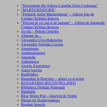
"Documente din Arhiva Corneliu Zelea Codreanu"
"MARTURISITORII"
"Parintele Justin Marturisitorul" – Album foto de
Cristina Nichitus Roncea
"Precum in cer asa si pe pamant" – Album de fotografie
Cristina Nichitus Roncea
Acvila – Pelerin Ortodox
Albastru de…
Alexandru Ursu-Bukowina
Alexandru Valentin Craciun
Anomismia
Antideontologu'
Apostolia
Artizanescu
Ascetic Experience
Aurel Agache
BadPolitics
Basarabia la Rascruce – atunci ca si acum
BASARABIA-BUCOVINA.INFO
Biblioteca Digitala Nationala
Bindiribli
Blog Nistru Prut – Istoricul de Veghe
Blogul lui Donkeypapuas
Bogdan Stanciu