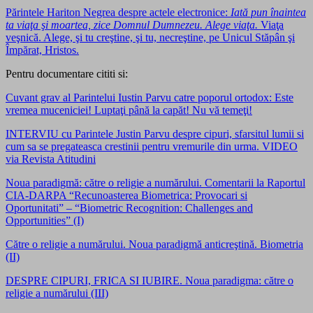
Părintele Hariton Negrea despre actele electronice:
Iată pun înaintea
ta viaţa şi moartea, zice Domnul Dumnezeu. Alege viaţa.
Viaţa
veşnică. Alege, şi tu creştine, şi tu, necreştine, pe Unicul Stăpân şi
Împărat, Hristos.
Pentru documentare cititi si:
Cuvant grav al Parintelui Iustin Parvu catre poporul ortodox: Este
vremea muceniciei! Luptaţi până la capăt! Nu vă temeţi!
INTERVIU cu Parintele Justin Parvu despre cipuri, sfarsitul lumii si
cum sa se pregateasca crestinii pentru vremurile din urma. VIDEO
via Revista Atitudini
Noua paradigmă: către o religie a numărului. Comentarii la Raportul
CIA-DARPA “Recunoasterea Biometrica: Provocari si
Oportunitati” – “Biometric Recognition: Challenges and
Opportunities” (I)
Către o religie a numărului. Noua paradigmă anticreştină. Biometria
(II)
DESPRE CIPURI, FRICA SI IUBIRE. Noua paradigma: către o
religie a numărului (III)