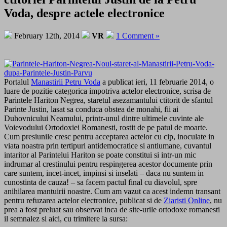
Voda, despre actele electronice
February 12th, 2014
VR
1 Comment »
Portalul
Manastirii Petru Voda
a publicat ieri, 11 februarie 2014, o
luare de pozitie categorica impotriva actelor electronice, scrisa de
Parintele Hariton Negrea, staretul asezamantului ctitorit de sfantul
Parinte Justin, lasat sa conduca obstea de monahi, fii ai
Duhovnicului Neamului, printr-unul dintre ultimele cuvinte ale
Voievodului Ortodoxiei Romanesti, rostit de pe patul de moarte.
Cum presiunile cresc pentru acceptarea actelor cu cip, inoculate in
viata noastra prin tertipuri antidemocratice si antiumane, cuvantul
intaritor al Parintelui Hariton se poate constitui si intr-un mic
indrumar al crestinului pentru respingerea acestor documente prin
care suntem, incet-incet, impinsi si inselati – daca nu suntem in
cunostinta de cauza! – sa facem pactul final cu diavolul, spre
anihilarea mantuirii noastre. Cum am vazut ca acest indemn transant
pentru refuzarea actelor electronice, publicat si de
Ziaristi Online
, nu
prea a fost preluat sau observat inca de site-urile ortodoxe romanesti
il semnalez si aici, cu trimitere la sursa: