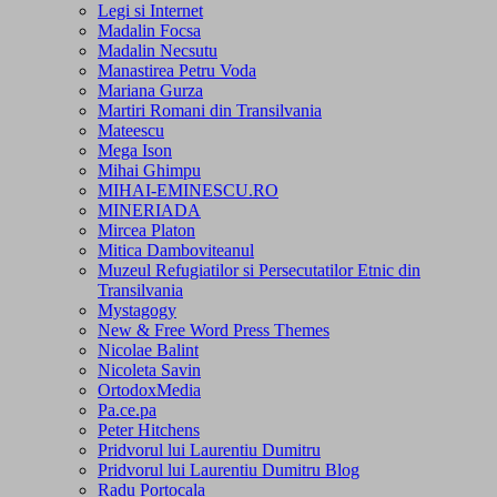
Legi si Internet
Madalin Focsa
Madalin Necsutu
Manastirea Petru Voda
Mariana Gurza
Martiri Romani din Transilvania
Mateescu
Mega Ison
Mihai Ghimpu
MIHAI-EMINESCU.RO
MINERIADA
Mircea Platon
Mitica Damboviteanul
Muzeul Refugiatilor si Persecutatilor Etnic din
Transilvania
Mystagogy
New & Free Word Press Themes
Nicolae Balint
Nicoleta Savin
OrtodoxMedia
Pa.ce.pa
Peter Hitchens
Pridvorul lui Laurentiu Dumitru
Pridvorul lui Laurentiu Dumitru Blog
Radu Portocala