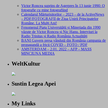
Victor Roncea suprins de Agerpres în 13 iunie 1990: O
fotografie cu mine fotografiind
Calendarul Mărturisitorilor – 2023 – de la ActiveNews
– PDF/FOTOGRAFII de Ziua Unirii Principatelor
Române. La Mulți Ani!
Fenomenul Piața Universității și Mineriada din 1990
văzute de Victor Roncea și Nic Hanu. Interviuri la
Radio Trinitas și Radio România Actualități
BANI Guvern presa vândută din România campania de
propagandă a fricii COVID – FOTO / PDF
AMSTERDAM – 2.01. 2022 – AFP – MASS
MINCIUNA MEDIA
WeltKultur
Sustin Legea Apei
My Links