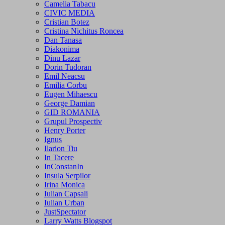
Camelia Tabacu
CIVIC MEDIA
Cristian Botez
Cristina Nichitus Roncea
Dan Tanasa
Diakonima
Dinu Lazar
Dorin Tudoran
Emil Neacsu
Emilia Corbu
Eugen Mihaescu
George Damian
GID ROMANIA
Grupul Prospectiv
Henry Porter
Ignus
Ilarion Tiu
In Tacere
InConstanIn
Insula Serpilor
Irina Monica
Iulian Capsali
Iulian Urban
JustSpectator
Larry Watts Blogspot