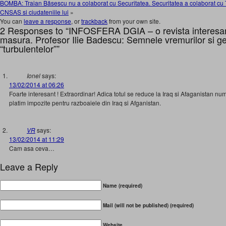
BOMBA: Traian Băsescu nu a colaborat cu Securitatea. Securitatea a colaborat
CNSAS si ciudateniile lui
»
You can
leave a response
, or
trackback
from your own site.
2 Responses to “INFOSFERA DGIA – o revista interesan
masura. Profesor Ilie Badescu: Semnele vremurilor si ge
“turbulentelor””
Ionel
says:
13/02/2014 at 06:26
Foarte interesant ! Extraordinar! Adica totul se reduce la Iraq si Afaganistan num
platim impozite pentru razboaiele din Iraq si Afganistan.
VR
says:
13/02/2014 at 11:29
Cam asa ceva…
Leave a Reply
Name (required)
Mail (will not be published) (required)
Website