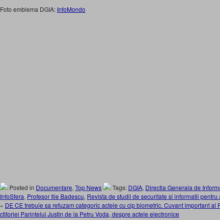
Foto emblema DGIA:
InfoMondo
Posted in
Documentare
,
Top News
Tags:
DGIA
,
Directia Generala de Informa
InfoSfera
,
Profesor Ilie Badescu
,
Revista de studii de securitate si informatii pentru
«
DE CE trebuie sa refuzam categoric actele cu cip biometric. Cuvant important al P
ctitoriei Parintelui Justin de la Petru Voda, despre actele electronice