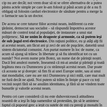
cip nu are decât; noi vrem doar să ni se ofere alternativa de a putea
păstra actele simple pe care le-am folosit şi până acum şi de a nu fi
obligaţi să folosim carduri electronice de sănătate pentru a merge la
o farmacie sau la un doctor.
De aceea se cere tuturor fiilor acestui neam, indiferent ca este
ţărănist, democrat sau socialist – să răspundă împotriva acestor
măsuri de control total al populaţiei, de instaurare a unui stat
poliţienesc.
Să ne unim în dragoste şi armonie, ca să putem ieşi
de sub jugul erei electronice.
Din raţiuni politice, eu şi atâţi alţi fii
ai acestui neam, am făcut ani şi zeci de ani de puşcărie, datorită unui
sistem dictatorial comunist. Am purtat numere în loc de nume, ca
acum să ajung să trăiesc în libertate şi să fiu identificat tot cu un
număr? Noi avem nume prin Botez, un nume dat de părinţii noștri.
Dacă îmi anulezi numele, înseamnă că mi-ai anulat şi părinţii şi toată
legătura mea cu Dumnezeu şi cu strămoşii acestui neam. Dar poate
că aceasta se şi doreşte: să fim fii ai unei Europe unite, sau ai unui
stat mondialist, care nu are nici Dumnezeu şi nici milă, care mai mult
ne fură decât ne ajută. Noi putem să trăim în linişte şi pace cu toți
vecinii noştri fără să ne anulăm identitatea, şi fără să ne vindem toate
bunurile şi valorile acestui neam.
Pentru cei care consideră că nu este duhovnicească atitudinea
noastră de a ieşi în faţa oamenilor să protestăm, ţin să le amintesc
faptul că poporul grec a ieșit cu sutele de mii cu preoţi şi monahi în