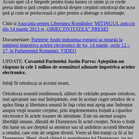
Acum sper că e limpede pentru toata lumea ce simte şi ce crede
presa dintr-o ţară creştin ortodoxă despre creştinii ortodocşi din acea
ţară şi cum se prelucrează o ştire pentru a distruge o informaţie.
Cititi si
Asociaţia pentru Libertatea Românilor:
MITINGUL anti-cip
din 14 martie 2013 și „OBIECTIVITATEA” PRESEI
Documentare:
Parintele Justin indeamna romanii sa mearga la
mitingul impotriva actelor electronice de joi, 14 martie, orele 12 –
17, la Parlamentul Romaniei. VIDEO
UPDATE:
Cuvantul Parintelui Justin Parvu: Aşteptăm un
răspuns la cele 1 milion de semnături adunate împotriva actelor
electronice.
Iubiţi fii ortodocşi ai acestui neam,
Ortodoxia noastră românească, alături de celelalte popoare ortodoxe,
mai apropiate sau mai îndepărtate, este în același cuget ortodox de a
apăra fiinţa şi libertatea umană în faţa celui mai aprig atac îndreptat
asupra vieţii noastre creştine, prin implementarea forțată a cipurilor
electronice în actele noastre de identitate. Este un atentat asupra
libertăţii umane, dăruită de Dumnezeu în actul creației. Nicio o forță
din lume nu are dreptul sa atenteze sau să anihileze această libertate
a omului, care este de origine divină. Vrem să fim tratați ca fii ai lui
Dumnezeu, liberi, după chipul şi asemănarea lui Dumnezeu, iar nu