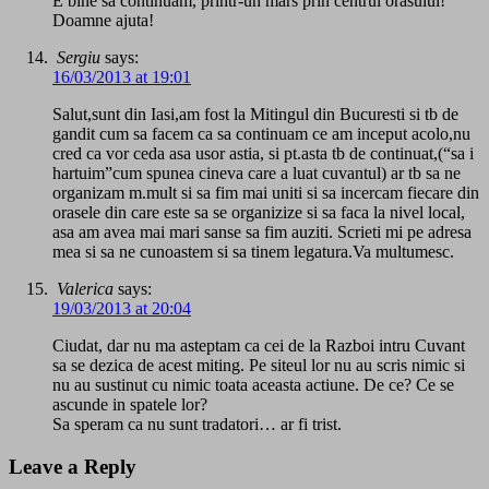
E bine sa continuam, printr-un mars prin centrul orasului!
Doamne ajuta!
Sergiu
says:
16/03/2013 at 19:01
Salut,sunt din Iasi,am fost la Mitingul din Bucuresti si tb de
gandit cum sa facem ca sa continuam ce am inceput acolo,nu
cred ca vor ceda asa usor astia, si pt.asta tb de continuat,(“sa i
hartuim”cum spunea cineva care a luat cuvantul) ar tb sa ne
organizam m.mult si sa fim mai uniti si sa incercam fiecare din
orasele din care este sa se organizize si sa faca la nivel local,
asa am avea mai mari sanse sa fim auziti. Scrieti mi pe adresa
mea si sa ne cunoastem si sa tinem legatura.Va multumesc.
Valerica
says:
19/03/2013 at 20:04
Ciudat, dar nu ma asteptam ca cei de la Razboi intru Cuvant
sa se dezica de acest miting. Pe siteul lor nu au scris nimic si
nu au sustinut cu nimic toata aceasta actiune. De ce? Ce se
ascunde in spatele lor?
Sa speram ca nu sunt tradatori… ar fi trist.
Leave a Reply