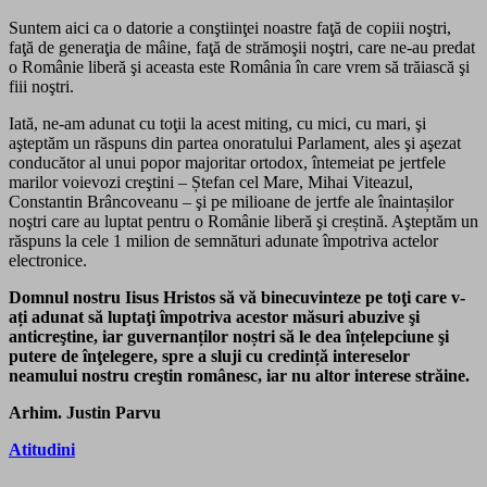
Suntem aici ca o datorie a conştiinţei noastre faţă de copiii noştri,
faţă de generaţia de mâine, faţă de strămoşii noştri, care ne-au predat
o Românie liberă şi aceasta este România în care vrem să trăiască şi
fiii noştri.
Iată, ne-am adunat cu toţii la acest miting, cu mici, cu mari, şi
aşteptăm un răspuns din partea onoratului Parlament, ales şi aşezat
conducător al unui popor majoritar ortodox, întemeiat pe jertfele
marilor voievozi creştini – Ștefan cel Mare, Mihai Viteazul,
Constantin Brâncoveanu – şi pe milioane de jertfe ale înaintașilor
noştri care au luptat pentru o Românie liberă şi creștină. Aşteptăm un
răspuns la cele 1 milion de semnături adunate împotriva actelor
electronice.
Domnul nostru Iisus Hristos să vă binecuvinteze pe toţi care v-
ați adunat să luptaţi împotriva acestor măsuri abuzive şi
anticreştine, iar guvernanților noștri să le dea înțelepciune şi
putere de înţelegere, spre a sluji cu credință intereselor
neamului nostru creştin românesc, iar nu altor interese străine.
Arhim. Justin Parvu
Atitudini