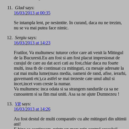
Glad
says:
16/03/2013 at 00:35
Se intampla lent, pe nesimtite. In curand, daca nu ne trezim,
nu se va mai putea face nimic.
Sergiu
says:
16/03/2013 at 14:23
Fratilor, Va multumesc tuturor celor care ati venit la Mitingul
de la Bucuresti.Eu am fost si am fost placut impresionat de
curajul de care au dat acei cati au fost,chiar daca nu foarte
multi, insa tb de continuat cu mitinguri, cu mesaje adresate la
cat mai multa lume(mass media, oameni de rand, afise, ierarhi,
guvernanti etc),ca astfel se mai trezeste cate unul altul si
incet,incet vom creste la numar.
Va multumesc inca odata si sa strangem randurile ca sa ne
cunoastem si sa fim mai uniti. Asa sa ne ajute Dumnezeu !
VR
says:
16/03/2013 at 14:26
Au fost destul de multi comparativ cu alte mitinguri din ultimii
ani!