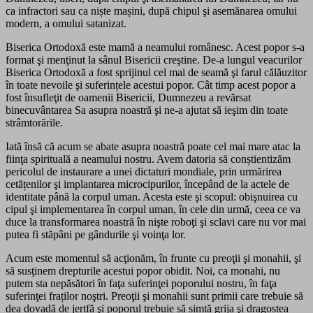
ca infractori sau ca niște mașini, după chipul şi asemănarea omului
modern, a omului satanizat.
Biserica Ortodoxă este mamă a neamului românesc. Acest popor s-a
format şi menţinut la sânul Bisericii creştine. De-a lungul veacurilor
Biserica Ortodoxă a fost sprijinul cel mai de seamă şi farul călăuzitor
în toate nevoile şi suferințele acestui popor. Cât timp acest popor a
fost însufleţit de oamenii Bisericii, Dumnezeu a revărsat
binecuvântarea Sa asupra noastră şi ne-a ajutat să ieşim din toate
strâmtorările.
Iată însă că acum se abate asupra noastră poate cel mai mare atac la
fiinţa spirituală a neamului nostru. Avem datoria să conștientizăm
pericolul de instaurare a unei dictaturi mondiale, prin urmărirea
cetățenilor şi implantarea microcipurilor, începând de la actele de
identitate până la corpul uman. Acesta este şi scopul: obişnuirea cu
cipul şi implementarea în corpul uman, în cele din urmă, ceea ce va
duce la transformarea noastră în nişte roboţi şi sclavi care nu vor mai
putea fi stăpâni pe gândurile şi voinţa lor.
Acum este momentul să acţionăm, în frunte cu preoţii şi monahii, şi
să susţinem drepturile acestui popor obidit. Noi, ca monahi, nu
putem sta nepăsători în faţa suferinţei poporului nostru, în faţa
suferinţei fraților noştri. Preoţii şi monahii sunt primii care trebuie să
dea dovadă de jertfă şi poporul trebuie să simtă grija şi dragostea