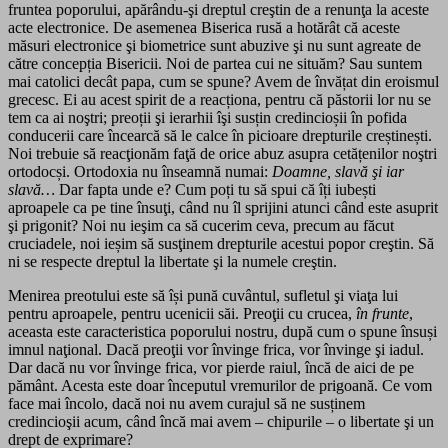
fruntea poporului, apărându-şi dreptul creştin de a renunţa la aceste
acte electronice. De asemenea Biserica rusă a hotărât că aceste
măsuri electronice şi biometrice sunt abuzive şi nu sunt agreate de
către concepția Bisericii. Noi de partea cui ne situăm? Sau suntem
mai catolici decât papa, cum se spune? Avem de învățat din eroismul
grecesc. Ei au acest spirit de a reacționa, pentru că păstorii lor nu se
tem ca ai noştri; preoții şi ierarhii îşi susțin credincioșii în pofida
conducerii care încearcă să le calce în picioare drepturile creștinești.
Noi trebuie să reacţionăm faţă de orice abuz asupra cetățenilor noştri
ortodocși. Ortodoxia nu înseamnă numai:
Doamne, slavă şi iar
slavă…
Dar fapta unde e? Cum poți tu să spui că îți iubești
aproapele ca pe tine însuţi, când nu îl sprijini atunci când este asuprit
şi prigonit? Noi nu ieşim ca să cucerim ceva, precum au făcut
cruciadele, noi ieșim să susţinem drepturile acestui popor creştin. Să
ni se respecte dreptul la libertate şi la numele creştin.
Menirea preotului este să își pună cuvântul, sufletul şi viaţa lui
pentru aproapele, pentru ucenicii săi. Preoţii cu crucea,
în frunte
,
aceasta este caracteristica poporului nostru, după cum o spune însuși
imnul naţional. Dacă preoţii vor învinge frica, vor învinge şi iadul.
Dar dacă nu vor învinge frica, vor pierde raiul, încă de aici de pe
pământ. Acesta este doar începutul vremurilor de prigoană. Ce vom
face mai încolo, dacă noi nu avem curajul să ne susținem
credincioşii acum, când încă mai avem – chipurile – o libertate şi un
drept de exprimare?