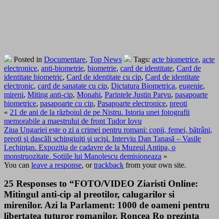
Posted in
Documentare
,
Top News
Tags:
acte biometrice
,
acte
electronice
,
anti-biometrie
,
biometrie
,
card de identitate
,
Card de
identitate biometric
,
Card de identitate cu cip
,
Card de identitate
electronic
,
card de sanatate cu cip
,
Dictatura Biometrica
,
eugenie
,
mireni
,
Miting anti-cip
,
Monahi
,
Parintele Justin Parvu
,
pasapoarte
biometrice
,
pasapoarte cu cip
,
Pasapoarte electronice
,
preoti
«
21 de ani de la războiul de pe Nistru. Istoria unei fotografii
memorabile a maestrului de front Tudor Iovu
Ziua Ungariei este o zi a crimei pentru romani: copii, femei, bătrâni,
preoţi şi dascăli schingiuiţi şi ucişi. Interviu Dan Tanasă – Vasile
Lechinţan. Expoziţia de cadavre de la Muzeul Antipa, o
monstruozitate. Sotiile lui Manolescu demisioneaza
»
You can
leave a response
, or
trackback
from your own site.
25 Responses to “FOTO/VIDEO Ziaristi Online:
Mitingul anti-cip al preotilor, calugarilor si
mirenilor. Azi la Parlament: 1000 de oameni pentru
libertatea tuturor romanilor. Roncea Ro prezinta