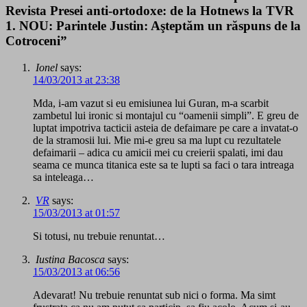
Revista Presei anti-ortodoxe: de la Hotnews la TVR
1. NOU: Parintele Justin: Aşteptăm un răspuns de la
Cotroceni”
Ionel
says:
14/03/2013 at 23:38
Mda, i-am vazut si eu emisiunea lui Guran, m-a scarbit
zambetul lui ironic si montajul cu “oamenii simpli”. E greu de
luptat impotriva tacticii asteia de defaimare pe care a invatat-o
de la stramosii lui. Mie mi-e greu sa ma lupt cu rezultatele
defaimarii – adica cu amicii mei cu creierii spalati, imi dau
seama ce munca titanica este sa te lupti sa faci o tara intreaga
sa inteleaga…
VR
says:
15/03/2013 at 01:57
Si totusi, nu trebuie renuntat…
Iustina Bacosca
says:
15/03/2013 at 06:56
Adevarat! Nu trebuie renuntat sub nici o forma. Ma simt