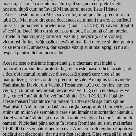
noastră, să simtă că suntem alături şi îl susţinem cu preţul vieţii
noastre, după cum ne învaţă Mântuitorul nostru Iisus Hristos:
„Aceasta este porunca Mea: să vă iubiţi unul pe altul, precum v-am
iubit Eu. Mai mare dragoste decât aceasta nimeni nu are, ca sufletul
lui să şi-l pună pentru prietenii săi”(Ioan 15:12,13). Nu avem dreptul
să cedăm. Dacă dăm un singur pas înapoi, înseamnă că am predat
armele în faţa vrăjmaşilor noştri văzuţi şi nevăzuţi, care vor ieşi
victorioși. În faţa vrăjmaşilor nevăzuți mai faci o cruce şi pier, pentru
că se tem de Dumnezeu, dar aceştia văzuţi sunt mai aprigi şi nu au
respect pentru niciun lucru sfânt.
Aceasta este o misiune importantă şi o chemare mai înaltă a
poporului român de a protesta faţă de aceste măsuri dictatoriale şi de
a dezrobi neamul românesc din această gheară care vrea să ne
manipuleze şi să ne conducă precum pe vite. Am ajuns la cuvintele
Psalmistului David, din Vechiul Testament: „Cu cel cuvios, cuvios
vei fi; şi cu omul nevinovat, nevinovat vei fi. Şi cu cel ales, ales vei
fi; şi cu cel îndărătnic Te vei îndărătnici”(Ps. 17:28,29). Faţă de
aceste măsuri îndărătnice nu putem fi altfel decât aşa cum spune
Psalmistul. Anii trecuţi, odată cu apariţia paşaportului biometric, s-au
strâns un milion de semnături care s-au înmânat autorităților Statului,
dar ei s-au îndărătnicit şi nu au luat aminte la glasul celor 1 milion de
oameni. Niciodată până acum în istoria României nu s-au mai strâns
1.000.000 de semnături pentru ceva. Am cerut referendum împotriva
oricărui act electronic, dar nu am fost ascultați. Cine vrea să îşi pună