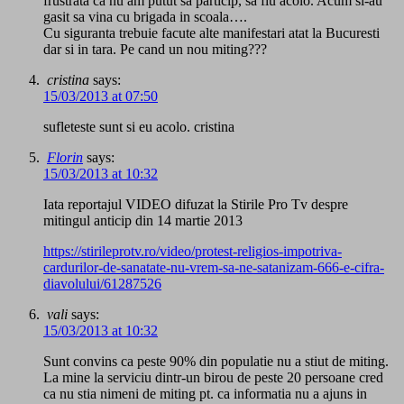
frustrata ca nu am putut sa particip, sa fiu acolo. Acum si-au
gasit sa vina cu brigada in scoala….
Cu siguranta trebuie facute alte manifestari atat la Bucuresti
dar si in tara. Pe cand un nou miting???
cristina
says:
15/03/2013 at 07:50
sufleteste sunt si eu acolo. cristina
Florin
says:
15/03/2013 at 10:32
Iata reportajul VIDEO difuzat la Stirile Pro Tv despre
mitingul anticip din 14 martie 2013
https://stirileprotv.ro/video/protest-religios-impotriva-
cardurilor-de-sanatate-nu-vrem-sa-ne-satanizam-666-e-cifra-
diavolului/61287526
vali
says:
15/03/2013 at 10:32
Sunt convins ca peste 90% din populatie nu a stiut de miting.
La mine la serviciu dintr-un birou de peste 20 persoane cred
ca nu stia nimeni de miting pt. ca informatia nu a ajuns in