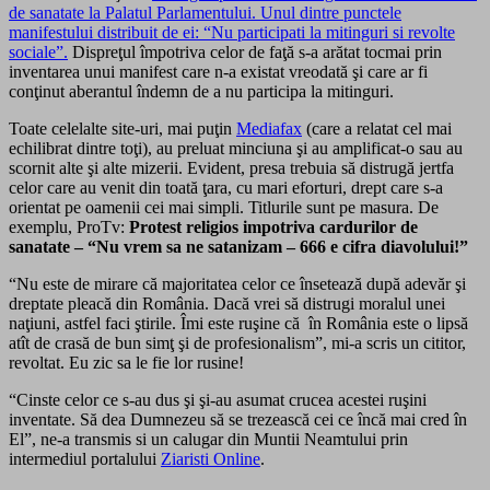
de sanatate la Palatul Parlamentului. Unul dintre punctele
manifestului distribuit de ei: “Nu participati la mitinguri si revolte
sociale”.
Dispreţul împotriva celor de faţă s-a arătat tocmai prin
inventarea unui manifest care n-a existat vreodată şi care ar fi
conţinut aberantul îndemn de a nu participa la mitinguri.
Toate celelalte site-uri, mai puţin
Mediafax
(care a relatat cel mai
echilibrat dintre toţi), au preluat minciuna şi au amplificat-o sau au
scornit alte şi alte mizerii. Evident, presa trebuia să distrugă jertfa
celor care au venit din toată ţara, cu mari eforturi, drept care s-a
orientat pe oamenii cei mai simpli. Titlurile sunt pe masura. De
exemplu, ProTv:
Protest religios impotriva cardurilor de
sanatate – “Nu vrem sa ne satanizam – 666 e cifra diavolului!”
“Nu este de mirare că majoritatea celor ce însetează după adevăr şi
dreptate pleacă din România. Dacă vrei să distrugi moralul unei
naţiuni, astfel faci ştirile. Îmi este ruşine că în România este o lipsă
atît de crasă de bun simţ şi de profesionalism”, mi-a scris un cititor,
revoltat. Eu zic sa le fie lor rusine!
“Cinste celor ce s-au dus şi şi-au asumat crucea acestei ruşini
inventate. Să dea Dumnezeu să se trezească cei ce încă mai cred în
El”, ne-a transmis si un calugar din Muntii Neamtului prin
intermediul portalului
Ziaristi Online
.