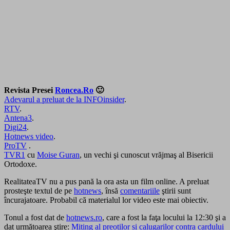
Revista Presei
Roncea.Ro
🙂
Adevarul a preluat de la INFOinsider
.
RTV
.
Antena3
.
Digi24
.
Hotnews video
.
ProTV
.
TVR1
cu
Moise Guran
, un vechi şi cunoscut vrăjmaş al Bisericii
Ortodoxe.
RealitateaTV nu a pus pană la ora asta un film online. A preluat
prosteşte textul de pe
hotnews
, însă
comentariile
ştirii sunt
încurajatoare. Probabil că materialul lor video este mai obiectiv.
Tonul a fost dat de
hotnews.ro
, care a fost la faţa locului la 12:30 şi a
dat următoarea ştire:
Miting al preotilor si calugarilor contra cardului