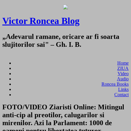
Victor Roncea Blog
„Adevarul ramane, oricare ar fi soarta
slujitorilor sai" – Gh. I. B.
Home
ZIUA
Video
Audio
Roncea Books
Links
Contact
FOTO/VIDEO Ziaristi Online: Mitingul
anti-cip al preotilor, calugarilor si
mirenilor. Azi la Parlament: 1000 de
oameni pentru libertatea tuturor