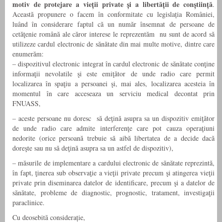
motiv de protejare a vieții private și a libertății de conștiință
.
Această propunere o facem în conformitate cu legislația României,
luând în considerare faptul că un număr însemnat de persoane de
cetăţenie română ale căror interese le reprezentăm nu sunt de acord să
utilizeze cardul electronic de sănătate din mai multe motive, dintre care
enumerăm:
– dispozitivul electronic integrat în cardul electronic de sănătate conţine
informaţii nevolatile şi este emiţător de unde radio care permit
localizarea în spaţiu a persoanei şi, mai ales, localizarea acesteia în
momentul în care acceseaza un serviciu medical decontat prin
FNUASS,
– aceste persoane nu doresc să deţină asupra sa un dispozitiv emiţător
de unde radio care admite interferenţe care pot cauza operaţiuni
nedorite (orice persoană trebuie să aibă libertatea de a decide dacă
doreşte sau nu să deţină asupra sa un astfel de dispozitiv),
– măsurile de implementare a cardului electronic de sănătate reprezintă,
în fapt, ţinerea sub observaţie a vieţii private precum şi atingerea vieţii
private prin diseminarea datelor de identificare, precum şi a datelor de
sănătate, probleme de diagnostic, prognostic, tratament, investigaţii
paraclinice.
Cu deosebită considerație,