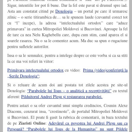
Sigur, intentiile lor pot fi bune. Dar la fel este pavat si drumul spre iad.
Asta am constatat citind pe
Doxologia
– un portal pe care il urmaresc
zilnic – o serie titirambica de… sa le spunem laude (cuvantul corect tot
cu “l” incepe), la adresa “intelectualului ortodox” care “aduce
primavara” in curtea Mitropoliei Moldovei si Bucovinei. Aproape la fel
de tare ca nea Nelu Kaghebellu care, dupa cum stim, cand aparea el si
soarele rasarea. Nu o sa le comentez acum. Ma duc sa spun o rugaciune
pentru sufletele autorilor.
Insa o sa le semnalez, pentru a intelege despre ce este vorba si ca sa stiti
la ce ma voi referi in viitor:
Primăvara intelectualului ortodox
cu video:
Prima (video)conferință la
„Serile Doxologia“
;
Si o reluare de acum doi ani postata tot zilele acestea pe site-ul
Doxologia:
“Parabolele lui Iisus – o analitică a receptivităţii”
cu textul
aferent:
Pilduitorul Andrei Pleşu şi restaurarea parabolei.
Pentru astazi o sa ofer cuvantul unui simplu credincios, Cosmin Alexe
Diaconu,
cenzurat insa, “crestineste”, de portalul Mitropoliei Moldovei
si Bucovinei. El poate fi gasit la rubrica de comentarii, in baza textului
Ziaristi Online
de pe
:
Adevărul ca povestea lui Andrei Pleşu sau ca
Persoană? “Parabolele lui Iisus de la Humanitas” nu sunt Pildele