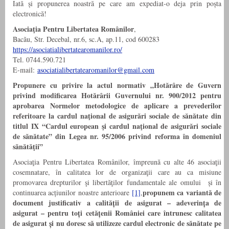
Iată și propunerea noastră pe care am expediat-o deja prin poșta
electronică!
Asociaţia Pentru Libertatea Românilor
,
Bacău, Str. Decebal, nr.6, sc.A, ap.11, cod 600283
https://asociatialibertatearomanilor.ro/
Tel.
0744.590.721
E-mail:
asociatialibertatearomanilor@gmail.com
Propunere cu privire la actul normativ „Hotărâre de Guvern
privind modificarea Hotărârii Guvernului nr. 900/2012 pentru
aprobarea Normelor metodologice de aplicare a prevederilor
referitoare la cardul naţional de asigurări sociale de sănătate din
titlul IX “Cardul european şi cardul naţional de asigurări sociale
de sănătate” din Legea nr. 95/2006 privind reforma în domeniul
sănătăţii”
Asociaţia Pentru Libertatea Românilor, împreună cu alte 46 asociaţii
cosemnatare, în calitatea lor de organizaţii care au ca misiune
promovarea drepturilor şi libertăţilor fundamentale ale omului și în
propunem ca variantă de
continuarea acțiunilor noastre anterioare
[1]
,
document justificativ a calității de asigurat – adeverința de
asigurat – pentru toți cetățenii României care întrunesc calitatea
de asigurat și nu doresc să utilizeze cardul electronic de sănătate pe