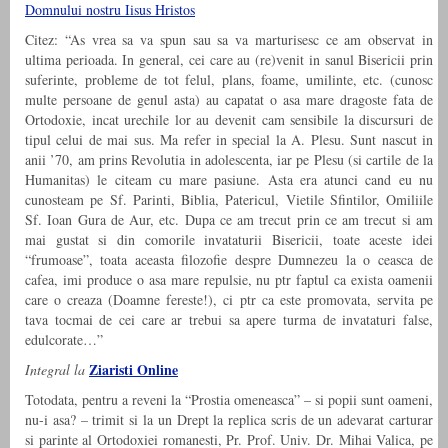
Domnului nostru Iisus Hristos
Citez: “As vrea sa va spun sau sa va marturisesc ce am observat in
ultima perioada. In general, cei care au (re)venit in sanul Bisericii prin
suferinte, probleme de tot felul, plans, foame, umilinte, etc. (cunosc
multe persoane de genul asta) au capatat o asa mare dragoste fata de
Ortodoxie, incat urechile lor au devenit cam sensibile la discursuri de
tipul celui de mai sus. Ma refer in special la A. Plesu. Sunt nascut in
anii ’70, am prins Revolutia in adolescenta, iar pe Plesu (si cartile de la
Humanitas) le citeam cu mare pasiune. Asta era atunci cand eu nu
cunosteam pe Sf. Parinti, Biblia, Patericul, Vietile Sfintilor, Omiliile
Sf. Ioan Gura de Aur, etc. Dupa ce am trecut prin ce am trecut si am
mai gustat si din comorile invataturii Bisericii, toate aceste idei
“frumoase”, toata aceasta filozofie despre Dumnezeu la o ceasca de
cafea, imi produce o asa mare repulsie, nu ptr faptul ca exista oamenii
care o creaza (Doamne fereste!), ci ptr ca este promovata, servita pe
tava tocmai de cei care ar trebui sa apere turma de invataturi false,
edulcorate…”
Ziaristi Online
Integral la
Totodata, pentru a reveni la “Prostia omeneasca” – si popii sunt oameni,
nu-i asa? – trimit si la un Drept la replica scris de un adevarat carturar
si parinte al Ortodoxiei romanesti, Pr. Prof. Univ. Dr. Mihai Valica, pe