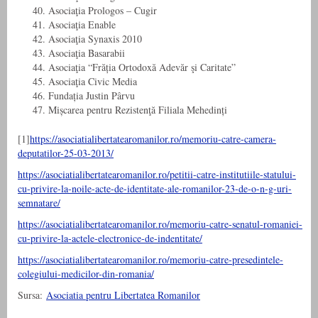
40. Asociaţia Prologos – Cugir
41. Asociaţia Enable
42. Asociaţia Synaxis 2010
43. Asociaţia Basarabii
44. Asociaţia “Frăția Ortodoxă Adevăr şi Caritate”
45. Asociaţia Civic Media
46. Fundația Justin Pârvu
47. Mișcarea pentru Rezistenţă Filiala Mehedinți
[1]
https://asociatialibertatearomanilor.ro/memoriu-catre-camera-
deputatilor-25-03-2013/
https://asociatialibertatearomanilor.ro/petitii-catre-institutiile-statului-
cu-privire-la-noile-acte-de-identitate-ale-romanilor-23-de-o-n-g-uri-
semnatare/
https://asociatialibertatearomanilor.ro/memoriu-catre-senatul-romaniei-
cu-privire-la-actele-electronice-de-indentitate/
https://asociatialibertatearomanilor.ro/memoriu-catre-presedintele-
colegiului-medicilor-din-romania/
Sursa:
Asociatia pentru Libertatea Romanilor