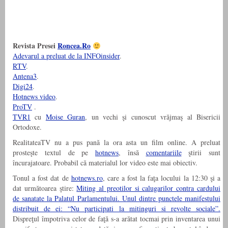
Revista Presei
Roncea.Ro
Adevarul a preluat de la INFOinsider
.
RTV
.
Antena3
.
Digi24
.
Hotnews video
.
ProTV
.
TVR1
cu
Moise Guran
, un vechi şi cunoscut vrăjmaş al Bisericii
Ortodoxe.
RealitateaTV nu a pus pană la ora asta un film online. A preluat
prosteşte textul de pe
hotnews
, însă
comentariile
ştirii sunt
încurajatoare. Probabil că materialul lor video este mai obiectiv.
Tonul a fost dat de
hotnews.ro
, care a fost la faţa locului la 12:30 şi a
dat următoarea ştire:
Miting al preotilor si calugarilor contra cardului
de sanatate la Palatul Parlamentului. Unul dintre punctele manifestului
distribuit de ei: “Nu participati la mitinguri si revolte sociale”.
Dispreţul împotriva celor de faţă s-a arătat tocmai prin inventarea unui