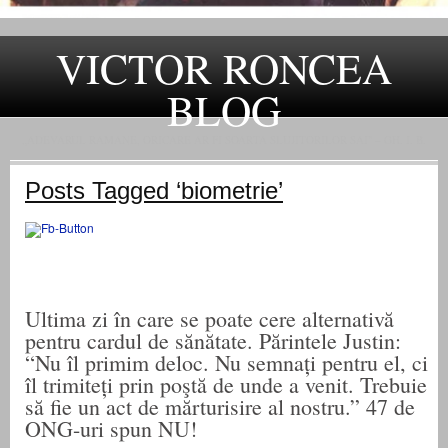
VICTOR RONCEA
BLOG
„ADEVARUL RAMANE, ORICARE AR FI SOARTA SLUJITORILOR SAI" – GH. I. B.
Posts Tagged ‘biometrie’
Ultima zi în care se poate cere alternativă
pentru cardul de sănătate. Părintele Justin:
“Nu îl primim deloc. Nu semnați pentru el, ci
îl trimiteți prin poştă de unde a venit. Trebuie
să fie un act de mărturisire al nostru.” 47 de
ONG-uri spun NU!