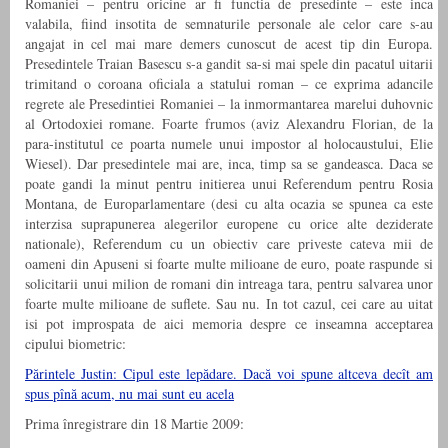
Romaniei – pentru oricine ar fi functia de presedinte – este inca
valabila, fiind insotita de semnaturile personale ale celor care s-au
angajat in cel mai mare demers cunoscut de acest tip din Europa.
Presedintele Traian Basescu s-a gandit sa-si mai spele din pacatul uitarii
trimitand o coroana oficiala a statului roman – ce exprima adancile
regrete ale Presedintiei Romaniei – la inmormantarea marelui duhovnic
al Ortodoxiei romane. Foarte frumos (aviz Alexandru Florian, de la
para-institutul ce poarta numele unui impostor al holocaustului, Elie
Wiesel). Dar presedintele mai are, inca, timp sa se gandeasca. Daca se
poate gandi la minut pentru initierea unui Referendum pentru Rosia
Montana, de Europarlamentare (desi cu alta ocazia se spunea ca este
interzisa suprapunerea alegerilor europene cu orice alte deziderate
nationale), Referendum cu un obiectiv care priveste cateva mii de
oameni din Apuseni si foarte multe milioane de euro, poate raspunde si
solicitarii unui milion de romani din intreaga tara, pentru salvarea unor
foarte multe milioane de suflete. Sau nu. In tot cazul, cei care au uitat
isi pot improspata de aici memoria despre ce inseamna acceptarea
cipului biometric:
Părintele Justin: Cipul este lepădare. Dacă voi spune altceva decît am
spus pînă acum, nu mai sunt eu acela
Prima înregistrare din 18 Martie 2009: