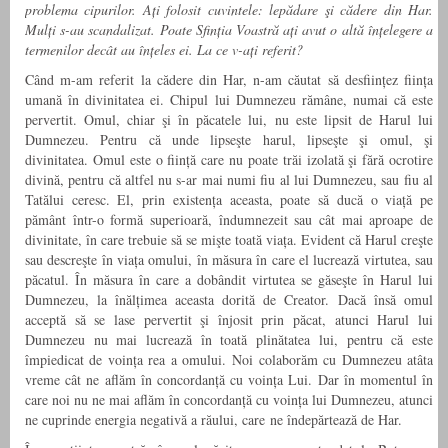
problema cipurilor. Ați folosit cuvintele: lepădare şi cădere din Har.
Mulți s-au scandalizat. Poate Sfinția Voastră ați avut o altă înțelegere a
termenilor decât au înțeles ei. La ce v-ați referit?
Când m-am referit la cădere din Har, n-am căutat să desființez ființa
umană în divinitatea ei. Chipul lui Dumnezeu rămâne, numai că este
pervertit. Omul, chiar şi în păcatele lui, nu este lipsit de Harul lui
Dumnezeu. Pentru că unde lipseşte harul, lipseşte şi omul, şi
divinitatea. Omul este o ființă care nu poate trăi izolată şi fără ocrotire
divină, pentru că altfel nu s-ar mai numi fiu al lui Dumnezeu, sau fiu al
Tatălui ceresc. El, prin existența aceasta, poate să ducă o viață pe
pământ într-o formă superioară, îndumnezeit sau cât mai aproape de
divinitate, în care trebuie să se mişte toată viața. Evident că Harul creşte
sau descreşte în viața omului, în măsura în care el lucrează virtutea, sau
păcatul. În măsura în care a dobândit virtutea se găseşte în Harul lui
Dumnezeu, la înălțimea aceasta dorită de Creator. Dacă însă omul
acceptă să se lase pervertit şi înjosit prin păcat, atunci Harul lui
Dumnezeu nu mai lucrează în toată plinătatea lui, pentru că este
împiedicat de voința rea a omului. Noi colaborăm cu Dumnezeu atâta
vreme cât ne aflăm în concordanță cu voința Lui. Dar în momentul în
care noi nu ne mai aflăm în concordanță cu voința lui Dumnezeu, atunci
ne cuprinde energia negativă a răului, care ne îndepărtează de Har.