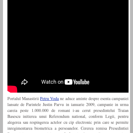
Portalul Manastirii
Petru Voda
ne aduce aminte despre esenta campaniei
lansate de Parintele Justin Parvu in ianuarie 2009, campanie in urma
careia peste 1.000.000 de romani i-au cerut presedintelui Traian
Basescu initierea unui Referendum national, conform Legii, pentru
alegerea sau respingerea actelor cu cip electronic prin care se permite
inregimentarea biometrica a persoanelor. Cererea remisa Presedintiei