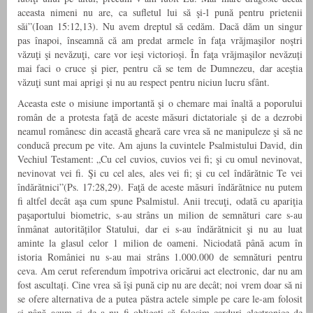
aceasta nimeni nu are, ca sufletul lui să şi-l pună pentru prietenii
săi”(Ioan 15:12,13). Nu avem dreptul să cedăm. Dacă dăm un singur
pas înapoi, înseamnă că am predat armele în faţa vrăjmaşilor noştri
văzuţi şi nevăzuţi, care vor ieşi victorioși. În faţa vrăjmaşilor nevăzuți
mai faci o cruce şi pier, pentru că se tem de Dumnezeu, dar aceştia
văzuţi sunt mai aprigi şi nu au respect pentru niciun lucru sfânt.
Aceasta este o misiune importantă şi o chemare mai înaltă a poporului
român de a protesta faţă de aceste măsuri dictatoriale şi de a dezrobi
neamul românesc din această gheară care vrea să ne manipuleze şi să ne
conducă precum pe vite. Am ajuns la cuvintele Psalmistului David, din
Vechiul Testament: „Cu cel cuvios, cuvios vei fi; şi cu omul nevinovat,
nevinovat vei fi. Şi cu cel ales, ales vei fi; şi cu cel îndărătnic Te vei
îndărătnici”(Ps. 17:28,29). Faţă de aceste măsuri îndărătnice nu putem
fi altfel decât aşa cum spune Psalmistul. Anii trecuţi, odată cu apariţia
paşaportului biometric, s-au strâns un milion de semnături care s-au
înmânat autorităților Statului, dar ei s-au îndărătnicit şi nu au luat
aminte la glasul celor 1 milion de oameni. Niciodată până acum în
istoria României nu s-au mai strâns 1.000.000 de semnături pentru
ceva. Am cerut referendum împotriva oricărui act electronic, dar nu am
fost ascultați. Cine vrea să îşi pună cip nu are decât; noi vrem doar să ni
se ofere alternativa de a putea păstra actele simple pe care le-am folosit
şi până acum şi de a nu fi obligaţi să folosim carduri electronice de