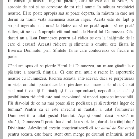
În conştiința noastră, îngerul păzitor, care ne este dat la Botez, se
apropie de noi şi ne ocroteşte de tot răul numai în măsura vredniciei
noastre. El se poate apropia sau se poate depărta, în măsura în care noi
dorim să trăim viața asemenea acestui înger. Acesta este de fapt şi
scopul îngerului dat nouă la Botez ca să ne poată apăra, să ne poată
ridica, să ne poată apropia cât mai mult de Harul lui Dumnezeu. Câte
daruri nu a lăsat Dumnezeu pentru a-l ridica pe om la înălțimile de la
care el căzuse! Această ridicare şi sfințenie a omului este lăsată în
Biserica Domnului prin Sfintele Taine care conlucrează cu fiecare în
parte.
Când am spus că se pierde Harul lui Dumnezeu, nu m-am gândit la o
părăsire a noastră, ființială. Ci este mai mult o răcire în raporturile
noastre cu Dumnezeu. Răcirea aceasta, într-adevăr, dacă se perpetuează
în viața omului, poate duce la o pierdere mai mare a Harului. Cu cât
sunt mai învechiți în răutăți şi în compromisuri, nepocăite, cu atât şi
posibilitatea ridicării este mai anevoioasă, şi uneori aproape imposibilă.
Păi diavolul de ce nu mai poate să se pocăiască şi să redevină înger de
lumină? Pentru că el este învechit în răutăți, a uitat frumusețea
Dumnezeirii, a uitat gustul Harului. Aşa şi omul, dacă persistă în
răutăți, Dumnezeu îi poate lua darul de a se ridica, darul de a tânji după
Divinitate. Adevăratul creştin conştientizează că
tot darul de Sus este
şi
pentru aceasta este foarte atent cum merge pe drumul mântuirii, astfel