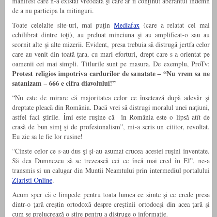
manifest care n-a existat vreodată şi care ar fi conţinut aberantul îndemn
de a nu participa la mitinguri.
Toate celelalte site-uri, mai puţin
Mediafax
(care a relatat cel mai
echilibrat dintre toţi), au preluat minciuna şi au amplificat-o sau au
scornit alte şi alte mizerii. Evident, presa trebuia să distrugă jertfa celor
care au venit din toată ţara, cu mari eforturi, drept care s-a orientat pe
oamenii cei mai simpli. Titlurile sunt pe masura. De exemplu, ProTv:
Protest religios impotriva cardurilor de sanatate – “Nu vrem sa ne
satanizam – 666 e cifra diavolului!”
“Nu este de mirare că majoritatea celor ce însetează după adevăr şi
dreptate pleacă din România. Dacă vrei să distrugi moralul unei naţiuni,
astfel faci ştirile. Îmi este ruşine că în România este o lipsă atît de
crasă de bun simţ şi de profesionalism”, mi-a scris un cititor, revoltat.
Eu zic sa le fie lor rusine!
“Cinste celor ce s-au dus şi şi-au asumat crucea acestei ruşini inventate.
Să dea Dumnezeu să se trezească cei ce încă mai cred în El”, ne-a
transmis si un calugar din Muntii Neamtului prin intermediul portalului
Ziaristi Online
.
Acum sper că e limpede pentru toata lumea ce simte şi ce crede presa
dintr-o ţară creştin ortodoxă despre creştinii ortodocşi din acea ţară şi
cum se prelucrează o ştire pentru a distruge o informaţie.