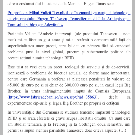
adresa costumatului in sutana de la Mamaia, Eugen Tanasescu:
Pr. prof. dr. Mihai Valică îi explică ce înseamnă ignoranța și tehnologia
cu cip preotului Eugen Tănăsescu, “consilier media” la Arhiepiscopia
Tomisului și blogger Adevărul »
Parintele Valica: “Ambele intervenții (ale preotului Tanasescu – nota
mea) mi-au lăsat un gust amar și mi-au strârnit o oarecare milă față de
superficialitatea unor preoți, care își dau cu părerea fără să cunoască
problema pusă la nivel global, precum și substraturile politice ale
acestei acțiuni numită tehnologia RFID.
Este trist să vezi cum un preot, teologul de serviciu și de de-servicii,
ironizează o problemă de bioetică actuală, de foarte mare importanță,
pentru care Germania a preferat să plătească penalități în valoare de
45.000 de euro pe zi și chiar de 300.000 euro pe zi, în cazul legii Big
Brother, în urma infringimentului impus de Comisia Europeană
(
https://www.fabricadebani.ro/news.aspx?iid=35863
), decât să
experimenteze cip-urile și legea Big Brother pe proprii ei cetățeni.
În universitățile din Germania se studiază temeinic impactul tehnologiei
RFID și se arată efectele ei grave asupra libertății omului. Ca unul care
am studiat tematica și la Freiburg și la Göttingen două semestre, îmi
permit să supun atenției părintelui Tănăsescu doar cîteva aspecte. (…)