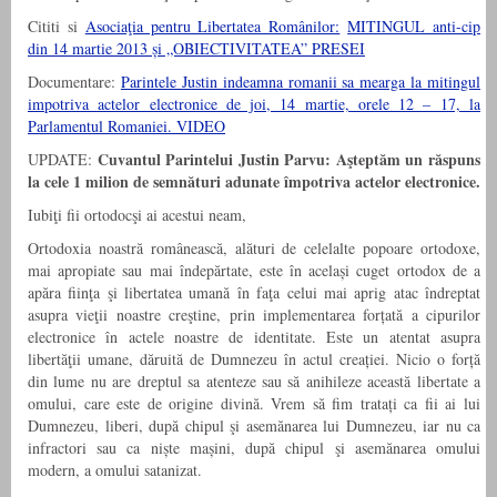
Cititi si
Asociaţia pentru Libertatea Românilor:
MITINGUL anti-cip
din 14 martie 2013 și „OBIECTIVITATEA” PRESEI
Documentare:
Parintele Justin indeamna romanii sa mearga la mitingul
impotriva actelor electronice de joi, 14 martie, orele 12 – 17, la
Parlamentul Romaniei. VIDEO
Cuvantul Parintelui Justin Parvu: Aşteptăm un răspuns
UPDATE:
la cele 1 milion de semnături adunate împotriva actelor electronice.
Iubiţi fii ortodocşi ai acestui neam,
Ortodoxia noastră românească, alături de celelalte popoare ortodoxe,
mai apropiate sau mai îndepărtate, este în același cuget ortodox de a
apăra fiinţa şi libertatea umană în faţa celui mai aprig atac îndreptat
asupra vieţii noastre creştine, prin implementarea forțată a cipurilor
electronice în actele noastre de identitate. Este un atentat asupra
libertăţii umane, dăruită de Dumnezeu în actul creației. Nicio o forță
din lume nu are dreptul sa atenteze sau să anihileze această libertate a
omului, care este de origine divină. Vrem să fim tratați ca fii ai lui
Dumnezeu, liberi, după chipul şi asemănarea lui Dumnezeu, iar nu ca
infractori sau ca niște mașini, după chipul şi asemănarea omului
modern, a omului satanizat.