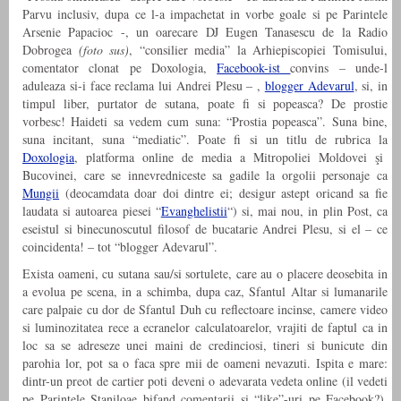
Parvu inclusiv, dupa ce l-a impachetat in vorbe goale si pe Parintele
Arsenie Papacioc -, un oarecare DJ Eugen Tanasescu de la Radio
Dobrogea
(foto sus)
, “consilier media” la Arhiepiscopiei Tomisului,
comentator clonat pe Doxologia,
Facebook-ist
convins – unde-l
aduleaza si-i face reclama lui Andrei Plesu – ,
blogger Adevarul
, si, in
timpul liber, purtator de sutana, poate fi si popeasca? De prostie
vorbesc! Haideti sa vedem cum suna: “Prostia popeasca”. Suna bine,
suna incitant, suna “mediatic”. Poate fi si un titlu de rubrica la
Doxologia
, platforma online de media a Mitropoliei Moldovei şi
Bucovinei, care se innevredniceste sa gadile la orgolii personaje ca
Mungii
(deocamdata doar doi dintre ei; desigur astept oricand sa fie
laudata si autoarea piesei “
Evanghelistii
“) si, mai nou, in plin Post, ca
eseistul si binecunoscutul filosof de bucatarie Andrei Plesu, si el – ce
coincidenta! – tot “blogger Adevarul”.
Exista oameni, cu sutana sau/si sortulete, care au o placere deosebita in
a evolua pe scena, in a schimba, dupa caz, Sfantul Altar si lumanarile
care palpaie cu dor de Sfantul Duh cu reflectoare incinse, camere video
si luminozitatea rece a ecranelor calculatoarelor, vrajiti de faptul ca in
loc sa se adreseze unei maini de credinciosi, tineri si bunicute din
parohia lor, pot sa o faca spre mii de oameni nevazuti. Ispita e mare:
dintr-un preot de cartier poti deveni o adevarata vedeta online (il vedeti
pe Parintele Staniloae bifand comentarii si “like”-uri pe Facebook?).