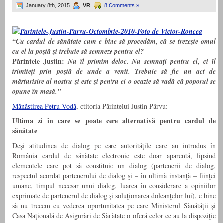
January 8th, 2015
VR
8 Comments »
“Cu cardul de sănătate cum e bine să procedăm, că se trezeşte omul
cu el la poştă şi trebuie să semneze pentru el?
Părintele Justin:
Nu îl primim deloc. Nu semnați pentru el, ci îl
trimiteți prin poştă de unde a venit. Trebuie să fie un act de
mărturisire al nostru şi este şi pentru ei o ocazie să vadă că poporul se
opune în masă.”
Mănăstirea Petru Vodă
, ctitoria Părintelui Justin Pârvu:
Ultima zi în care se poate cere
alternativă pentru cardul de
sănătate
Deşi atitudinea de dialog pe care autorităţile care au introdus în
România cardul de sănătate electronic este doar aparentă, lipsind
elementele care pot să constituie un dialog (partenerii de dialog,
respectul acordat partenerului de dialog şi – în ultimă instanţă – fiinţei
umane, timpul necesar unui dialog, luarea în considerare a opiniilor
exprimate de partenerul de dialog şi soluţionarea doleanţelor lui), e bine
să nu trecem cu vederea oportunitatea pe care Ministerul Sănătăţii şi
Casa Naţională de Asigurări de Sănătate o oferă celor ce au la dispoziţie