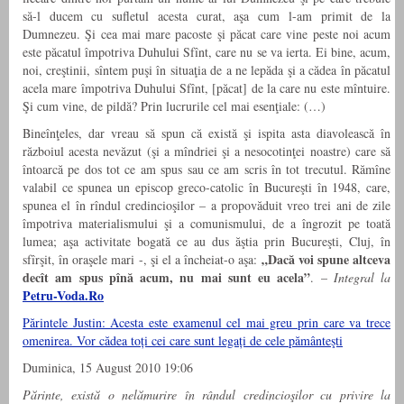
să-l ducem cu sufletul acesta curat, aşa cum l-am primit de la
Dumnezeu. Şi cea mai mare pacoste şi păcat care vine peste noi acum
este păcatul împotriva Duhului Sfînt, care nu se va ierta. Ei bine, acum,
noi, creştinii, sîntem puşi în situaţia de a ne lepăda şi a cădea în păcatul
acela mare împotriva Duhului Sfînt, [păcat] de la care nu este mîntuire.
Şi cum vine, de pildă? Prin lucrurile cel mai esenţiale: (…)
Bineînţeles, dar vreau să spun că există şi ispita asta diavolească în
războiul acesta nevăzut (şi a mîndriei şi a nesocotinţei noastre) care să
întoarcă pe dos tot ce am spus sau ce am scris în tot trecutul. Rămîne
valabil ce spunea un episcop greco-catolic în Bucureşti în 1948, care,
spunea el în rîndul credincioşilor – a propovăduit vreo trei ani de zile
împotriva materialismului şi a comunismului, de a îngrozit pe toată
lumea; aşa activitate bogată ce au dus ăştia prin Bucureşti, Cluj, în
„Dacă voi spune altceva
sfîrşit, în oraşele mari -, şi el a încheiat-o aşa:
decît am spus pînă acum, nu mai sunt eu acela”
. –
Integral la
Petru-Voda.Ro
Părintele Justin: Acesta este examenul cel mai greu prin care va trece
omenirea. Vor cădea toți cei care sunt legați de cele pământeşti
Duminica, 15 August 2010 19:06
Părinte, există o nelămurire în rândul credincioşilor cu privire la