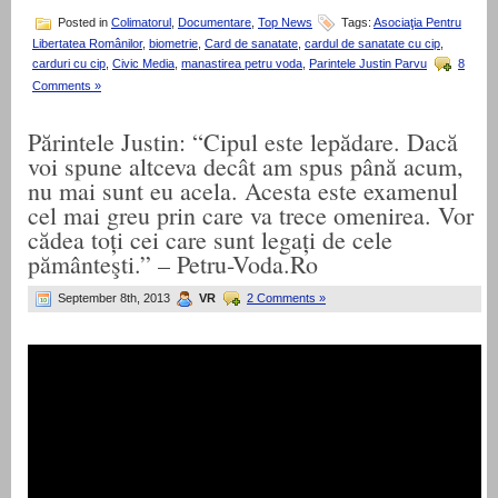
Posted in
Colimatorul
,
Documentare
,
Top News
Tags:
Asociaţia Pentru
Libertatea Românilor
,
biometrie
,
Card de sanatate
,
cardul de sanatate cu cip
,
carduri cu cip
,
Civic Media
,
manastirea petru voda
,
Parintele Justin Parvu
8
Comments »
Părintele Justin: “Cipul este lepădare. Dacă
voi spune altceva decât am spus până acum,
nu mai sunt eu acela. Acesta este examenul
cel mai greu prin care va trece omenirea. Vor
cădea toți cei care sunt legați de cele
pământeşti.” – Petru-Voda.Ro
September 8th, 2013
VR
2 Comments »