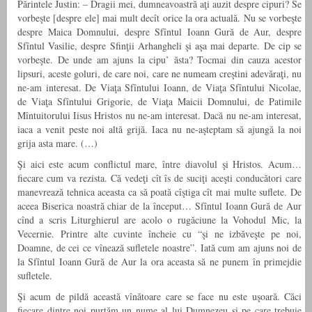
Părintele Justin: – Dragii mei, dumneavoastră aţi auzit despre cipuri? Se
vorbeşte [despre ele] mai mult decît orice la ora actuală. Nu se vorbeşte
despre Maica Domnului, despre Sfîntul Ioann Gură de Aur, despre
Sfîntul Vasilie, despre Sfinţii Arhangheli şi aşa mai departe. De cip se
vorbeşte. De unde am ajuns la cipu’ ăsta? Tocmai din cauza acestor
lipsuri, aceste goluri, de care noi, care ne numeam creştini adevăraţi, nu
ne-am interesat. De Viaţa Sfîntului Ioann, de Viaţa Sfîntului Nicolae,
de Viaţa Sfîntului Grigorie, de Viaţa Maicii Domnului, de Patimile
Mîntuitorului Iisus Hristos nu ne-am interesat. Dacă nu ne-am interesat,
iaca a venit peste noi altă grijă. Iaca nu ne-aşteptam să ajungă la noi
grija asta mare. (…)
Şi aici este acum conflictul mare, între diavolul şi Hristos. Acum…
fiecare cum va rezista. Că vedeţi cît îs de suciţi aceşti conducători care
manevrează tehnica aceasta ca să poată cîştiga cît mai multe suflete. De
aceea Biserica noastră chiar de la început… Sfîntul Ioann Gură de Aur
cînd a scris Liturghierul are acolo o rugăciune la Vohodul Mic, la
Vecernie. Printre alte cuvinte încheie cu “şi ne izbăveşte pe noi,
Doamne, de cei ce vînează sufletele noastre”. Iată cum am ajuns noi de
la Sfîntul Ioann Gură de Aur la ora aceasta să ne punem în primejdie
sufletele.
Şi acum de pildă această vînătoare care se face nu este uşoară. Căci
fiecare dintre noi purtăm un nume al lui Dumnezeu şi pe care trebuie