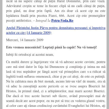
încât să nu supere câtuşi de puțin Harul Domnului, prin care viază.
Adevăratul creştin se teme în fiecare clipă să nu cadă câtuşi de puțin,
prin gând, nu doar prin faptă. Am zis doar că acest cip nu este
lepădarea finală prin pecetea Fiarei, 666. Acest cip este premergător
Petru-Voda.Ro
peceții antihristice. –
Integral la
Apelul Părintelui Justin Pârvu pentru demnitatea persoanei şi împotriva
actelor cu cip (14 Ianuarie 2009)
Miercuri, 14 Ianuarie 2009
Este vremea muceniciei! Luptaţi până la capăt! Nu vă temeţi!
Iubiţi fii ortodocşi ai acestui neam,
Cu multă durere şi îngrijorare vin să vă adresez aceste cuvinte, pentru
care mă simt dator în faţa lui Dumnezeu şi conştiinţa şi inima nu mă
lasă să trec nepăsător pe lângă acest val primejdios care s-a ridicat să
înghită toată suflarea omenească, chiar şi pe cei aleşi, de este cu putinţă.
Nu în calitatea mea de biet monah, ascuns într-un vârf de munte, era să
vă aduc la cunoştinţă aceste pericole ce se ivesc asupra Bisericii lui
Hristos, în primul rând, ci a arhipăstorilor, mai marii acestei Biserici.
Dar dacă ei trec aceste lucruri sub tăcere, având preocupări mai de
seamă decât are acest popor, eu nu pot să trec cu vederea glasul vostru,
al celor care aţi rămas credincioşi cuvântului Evangheliei lui Hristos, aţi