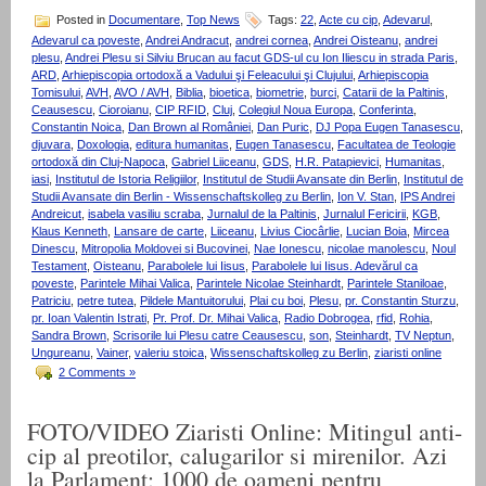
Posted in
Documentare
,
Top News
Tags:
22
,
Acte cu cip
,
Adevarul
,
Adevarul ca poveste
,
Andrei Andracut
,
andrei cornea
,
Andrei Oisteanu
,
andrei
plesu
,
Andrei Plesu si Silviu Brucan au facut GDS-ul cu Ion Iliescu in strada Paris
,
ARD
,
Arhiepiscopia ortodoxă a Vadului şi Feleacului şi Clujului
,
Arhiepiscopia
Tomisului
,
AVH
,
AVO / AVH
,
Biblia
,
bioetica
,
biometrie
,
burci
,
Catarii de la Paltinis
,
Ceausescu
,
Cioroianu
,
CIP RFID
,
Cluj
,
Colegiul Noua Europa
,
Conferinta
,
Constantin Noica
,
Dan Brown al României
,
Dan Puric
,
DJ Popa Eugen Tanasescu
,
djuvara
,
Doxologia
,
editura humanitas
,
Eugen Tanasescu
,
Facultatea de Teologie
ortodoxă din Cluj-Napoca
,
Gabriel Liiceanu
,
GDS
,
H.R. Patapievici
,
Humanitas
,
iasi
,
Institutul de Istoria Religiilor
,
Institutul de Studii Avansate din Berlin
,
Institutul de
Studii Avansate din Berlin - Wissenschaftskolleg zu Berlin
,
Ion V. Stan
,
IPS Andrei
Andreicut
,
isabela vasiliu scraba
,
Jurnalul de la Paltinis
,
Jurnalul Fericirii
,
KGB
,
Klaus Kenneth
,
Lansare de carte
,
Liiceanu
,
Livius Ciocârlie
,
Lucian Boia
,
Mircea
Dinescu
,
Mitropolia Moldovei si Bucovinei
,
Nae Ionescu
,
nicolae manolescu
,
Noul
Testament
,
Oisteanu
,
Parabolele lui Iisus
,
Parabolele lui Iisus. Adevărul ca
poveste
,
Parintele Mihai Valica
,
Parintele Nicolae Steinhardt
,
Parintele Staniloae
,
Patriciu
,
petre tutea
,
Pildele Mantuitorului
,
Plai cu boi
,
Plesu
,
pr. Constantin Sturzu
,
pr. Ioan Valentin Istrati
,
Pr. Prof. Dr. Mihai Valica
,
Radio Dobrogea
,
rfid
,
Rohia
,
Sandra Brown
,
Scrisorile lui Plesu catre Ceausescu
,
son
,
Steinhardt
,
TV Neptun
,
Ungureanu
,
Vainer
,
valeriu stoica
,
Wissenschaftskolleg zu Berlin
,
ziaristi online
2 Comments »
FOTO/VIDEO Ziaristi Online: Mitingul anti-
cip al preotilor, calugarilor si mirenilor. Azi
la Parlament: 1000 de oameni pentru