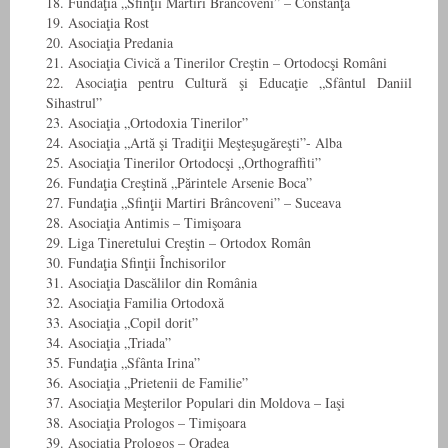
18. Fundaţia „Sfinţii Martiri Brâncoveni” – Constanţa
19. Asociaţia Rost
20. Asociaţia Predania
21. Asociaţia Civică a Tinerilor Creştin – Ortodocşi Români
22. Asociaţia pentru Cultură şi Educaţie „Sfântul Daniil
Sihastrul”
23. Asociaţia „Ortodoxia Tinerilor”
24. Asociaţia „Artă şi Tradiţii Meşteşugăreşti”- Alba
25. Asociaţia Tinerilor Ortodocşi „Orthograffiti”
26. Fundaţia Creştină „Părintele Arsenie Boca”
27. Fundaţia „Sfinţii Martiri Brâncoveni” – Suceava
28. Asociaţia Antimis – Timişoara
29. Liga Tineretului Creştin – Ortodox Român
30. Fundaţia Sfinţii Închisorilor
31. Asociaţia Dascălilor din România
32. Asociaţia Familia Ortodoxă
33. Asociaţia „Copil dorit”
34. Asociaţia „Triada”
35. Fundaţia „Sfânta Irina”
36. Asociaţia „Prietenii de Familie”
37. Asociaţia Meşterilor Populari din Moldova – Iaşi
38. Asociaţia Prologos – Timişoara
39. Asociaţia Prologos – Oradea