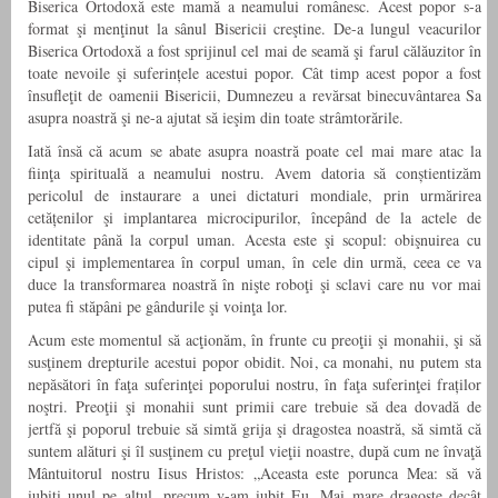
Biserica Ortodoxă este mamă a neamului românesc. Acest popor s-a
format şi menţinut la sânul Bisericii creştine. De-a lungul veacurilor
Biserica Ortodoxă a fost sprijinul cel mai de seamă şi farul călăuzitor în
toate nevoile şi suferințele acestui popor. Cât timp acest popor a fost
însufleţit de oamenii Bisericii, Dumnezeu a revărsat binecuvântarea Sa
asupra noastră şi ne-a ajutat să ieşim din toate strâmtorările.
Iată însă că acum se abate asupra noastră poate cel mai mare atac la
fiinţa spirituală a neamului nostru. Avem datoria să conștientizăm
pericolul de instaurare a unei dictaturi mondiale, prin urmărirea
cetățenilor şi implantarea microcipurilor, începând de la actele de
identitate până la corpul uman. Acesta este şi scopul: obişnuirea cu
cipul şi implementarea în corpul uman, în cele din urmă, ceea ce va
duce la transformarea noastră în nişte roboţi şi sclavi care nu vor mai
putea fi stăpâni pe gândurile şi voinţa lor.
Acum este momentul să acţionăm, în frunte cu preoţii şi monahii, şi să
susţinem drepturile acestui popor obidit. Noi, ca monahi, nu putem sta
nepăsători în faţa suferinţei poporului nostru, în faţa suferinţei fraților
noştri. Preoţii şi monahii sunt primii care trebuie să dea dovadă de
jertfă şi poporul trebuie să simtă grija şi dragostea noastră, să simtă că
suntem alături şi îl susţinem cu preţul vieţii noastre, după cum ne învaţă
Mântuitorul nostru Iisus Hristos: „Aceasta este porunca Mea: să vă
iubiţi unul pe altul, precum v-am iubit Eu. Mai mare dragoste decât