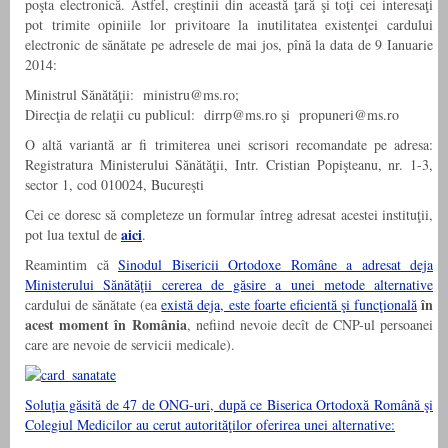
poşta electronică. Astfel, creştinii din această ţară şi toţi cei interesaţi
pot trimite opiniile lor privitoare la inutilitatea existenţei cardului
electronic de sănătate pe adresele de mai jos, pînă la data de 9 Ianuarie
2014:
Ministrul Sănătăţii: ministru@ms.ro;
Direcţia de relaţii cu publicul: dirrp@ms.ro şi propuneri@ms.ro
O altă variantă ar fi trimiterea unei scrisori recomandate pe adresa:
Registratura Ministerului Sănătăţii, Intr. Cristian Popişteanu, nr. 1-3,
sector 1, cod 010024, Bucureşti
Cei ce doresc să completeze un formular întreg adresat acestei instituţii,
aici
pot lua textul de
.
Reamintim că
Sinodul Bisericii Ortodoxe Române a adresat deja
Ministerului Sănătăţii cererea de găsire a unei metode alternative
în
cardului de sănătate (ea
există deja, este foarte eficientă şi funcţională
acest moment în România
, nefiind nevoie decît de CNP-ul persoanei
care are nevoie de servicii medicale).
Soluţia găsită de 47 de ONG-uri, după ce Biserica Ortodoxă Română şi
Colegiul Medicilor au cerut autorităţilor oferirea unei alternative: