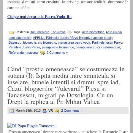
aşteptat şi mi-aţi cerut cuvântul în privinţa acestor realităţi dureroase în
care ne aflăm.
Petru-Voda.Ro
Citeşte mai departe la
Posted in
Documentare
,
Top News
Tags:
acte biometrice
,
Acte cu cip
,
acte electronice
,
APELUL Părintelui Justin Pârvu împotriva actelor cu cip
,
Basescu
,
biometrie
,
cip biometric
,
manastirea petru voda
,
Parintele Iustin Parvu
,
Parintele Justin Parvu
,
pasapoarte biometrice
,
pasapoarte cu cip
,
referendum
,
Referendum national
2 Comments »
Cand “prostia omeneasca” se costumeaza in
sutana (I). Ispita media intre sminteala si
inselare, bunele intentii si drumul spre iad.
Cazul bloggerilor “Adevarul” Plesu si
Tanasescu, migrati pe Doxologia. Cu un
Drept la replica al Pr. Mihai Valica
March 29th, 2013
VR
2 Comments »
“Prostia omeneasca” despre care vorbeste – cu adresa la Parintele Justin