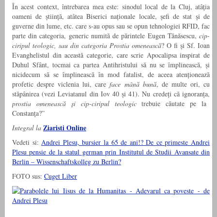
În acest context, întrebarea mea este: sinodul local de la Cluj, atâția
oameni de știință, atâtea Biserici naționale locale, șefi de stat și de
guverne din lume, etc. care s-au opus sau se opun tehnologiei RFID, fac
parte din categoria, generic numită de părintele Eugen Tănăsescu,
cip-
ciripul teologic, sau din categoria Prostia omenească
? O fi și Sf. Ioan
Evanghelistul din această categorie, care scrie Apocalipsa inspirat de
Duhul Sfânt, tocmai ca partea Antihristului să nu se împlinească, și
nicidecum să se împlinească în mod fatalist, de aceea atenționează
profetic despre viclenia lui, care
face mână bună
, de multe ori, cu
stăpânirea (vezi Leviatanul din Iov 40 și 41). Nu credeți că ignoranța,
prostia omenească și cip-ciripul teologic
trebuie căutate pe la
Constanța?”
Ziaristi Online
Integral la
Vedeti si:
Andrei Plesu, bursier la 65 de ani!? De ce primeste Andrei
Plesu pensie de la statul german prin Institutul de Studii Avansate din
Berlin – Wissenschaftskolleg zu Berlin?
FOTO sus:
Cuget Liber